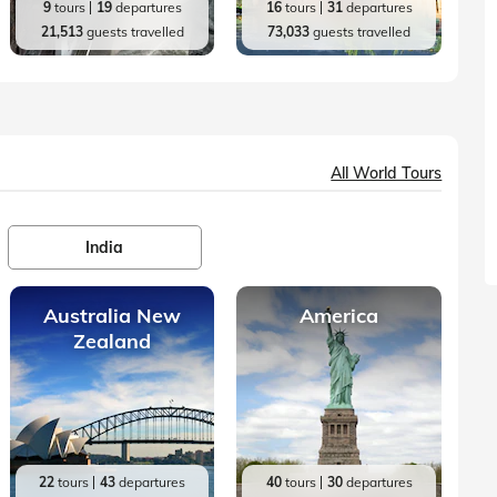
9
tours
19
departures
16
tours
31
departures
21,513
guests travelled
73,033
guests travelled
All World Tours
India
Australia New
America
Zealand
22
tours
43
departures
40
tours
30
departures