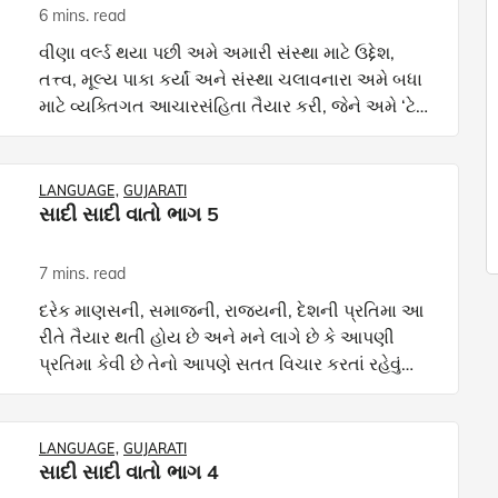
6 mins. read
વીણા વર્લ્ડ થયા પછી અમે અમારી સંસ્થા માટે ઉદ્દેશ,
તત્ત્વ, મૂલ્ય પાકા કર્યાં અને સંસ્થા ચલાવનારા અમે બધા
માટે વ્યક્તિગત આચારસંહિતા તૈયાર કરી, જેને અમે ‘ટેન
કમાન્ડમેન્ટ્સ’ નામ આપ્યું. ચાર વર્ષમાં એક અગ્
LANGUAGE
GUJARATI
સાદી સાદી વાતો ભાગ 5
7 mins. read
દરેક માણસની, સમાજની, રાજ્યની, દેશની પ્રતિમા આ
રીતે તૈયાર થતી હોય છે અને મને લાગે છે કે આપણી
પ્રતિમા કેવી છે તેનો આપણે સતત વિચાર કરતાં રહેવું
જોઈએ. અર્થાત, પ્રતિમા સારી રહે તે માટે દેખાડા માટે
સારી બાબ
LANGUAGE
GUJARATI
સાદી સાદી વાતો ભાગ 4