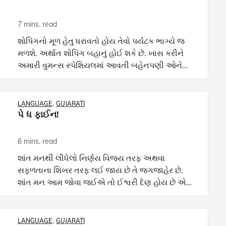
7 mins. read
શોપિંગનો મૂળ હેતુ ધરાવતો હોય તેવો પર્યટક ભાગ્યે જ
મળશે. અર્થાત શોપિંગ બહાનું હોઈ શકે છે. ખાસ કરીને
અમારી વુમન્સ સ્પેશિયલમાં આવતી બહેનપણી ઓને
ઘરમાંથી બહાર નીકળવા માટે. ટુર મેનેજરે શોપિંગ માટે
સમય આપ્યો
LANGUAGE
GUJARATI
પે ધ ફાઈન!
6 mins. read
શાંત મનથી લીધેલો નિર્ણય વિજય તરફ અથવા
સફળતાના શિખર તરફ લઈ જાય છે તે જગજાહેર છે.
શાંત મન આમ જોવા જઈએ તો ઈશ્વરી દેણ હોય છે એવું
કહેવામાં વાંધો નથી. જેમને તે વારસામાં મળ્યું છે તેઓ
નસીબદાર છે, પરંતુ જેમન
LANGUAGE
GUJARATI