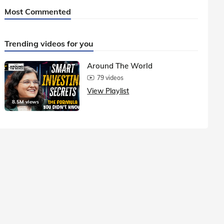
Most Commented
Trending videos for you
Around The World
79 videos
View Playlist
8.5M views
1.5M vie