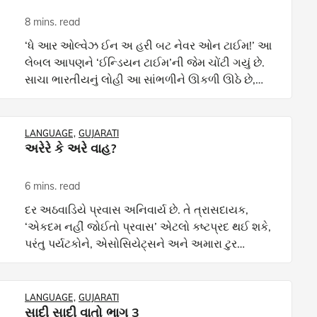
8 mins. read
‘ધે આર ઓલ્વેઝ ઈન અ હરી બટ નેવર ઓન ટાઈમ!’ આ
લેબલ આપણને ‘ઈન્ડિયન ટાઈમ’ની જેમ ચોંટી ગયું છે.
સાચા ભારતીયનું લોહી આ સાંભળીને ઊકળી ઊઠે છે,
પરંતુ નામ કમાવા માટે ઘણાં વર્ષો લાગે છે તેમ આ રીતે
ખરાબ પ્રતિમા નિ
LANGUAGE
GUJARATI
અરેરે કે અરે વાહ?
6 mins. read
દર અઠવાડિયે પ્રવાસ અનિવાર્ય છે. તે ત્રાસદાયક,
‘એકદમ નહીં જોઈતો પ્રવાસ’ એટલો કષ્ટપ્રદ થઈ શકે,
પરંતુ પર્યટકોને, એસોસિયેટ્સને અને અમારા ટુર
મેનેજર્સને મળવાનું આ ત્રણ બાબત મારા પ્રવાસનો હેતુ
બની છે ને જે
LANGUAGE
GUJARATI
સાદી સાદી વાતો ભાગ 3