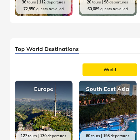
36
tours
112
departures
20
tours
98
departures
72,850
guests travelled
60,689
guests travelled
Top World Destinations
World
Europe
South East Asia
127
tours
130
departures
60
tours
198
departures