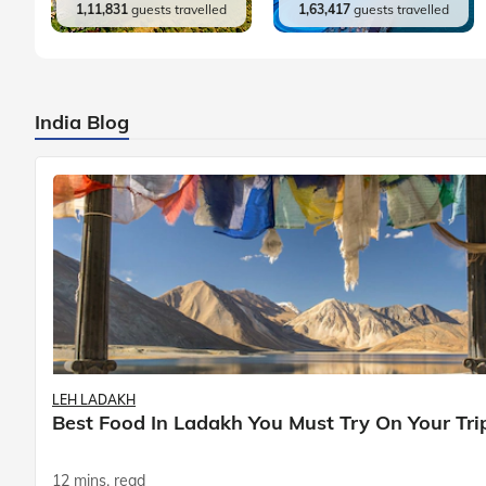
1,11,831
guests travelled
1,63,417
guests travelled
India Blog
LEH LADAKH
Best Food In Ladakh You Must Try On Your Tri
12 mins. read