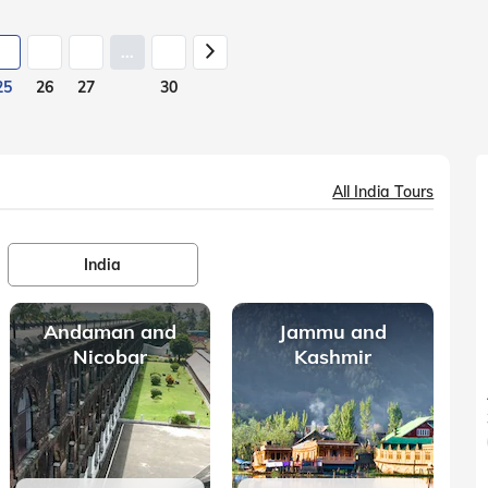
...
25
26
27
30
All India Tours
India
Andaman and
Jammu and
Nicobar
Kashmir