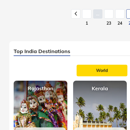
...
1
23
24
Top India Destinations
World
Rajasthan
Kerala