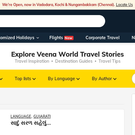
We're Open, now in Vadodara, Kochi & Nungambakkam (Chennai).
Locate Us
Flights
tomized Holidays
Corporate Travel
N
New
Our Toll Fre
Explore Veena World Travel Stories
You can also 
Travel Inspiration
Destination Guides
Travel Tips
Foreign Nati
NRIs travelli
Top lists
By Language
By Author
travel@veen
Nearest Vee
LANGUAGE
GUJARATI
સાદું સરળ સહેલું...
Business ho