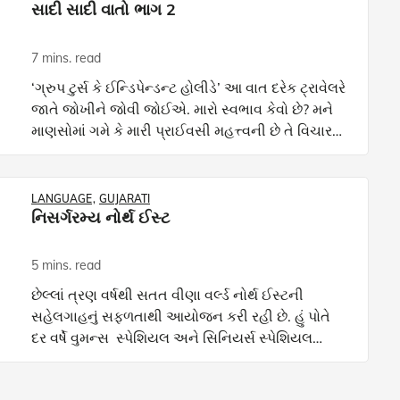
સાદી સાદી વાતો ભાગ 2
7 mins. read
‘ગ્રુપ ટુર્સ કે ઈન્ડિપેન્ડન્ટ હોલીડે’ આ વાત દરેક ટ્રાવેલરે
જાતે જોખીને જોવી જોઈએ. મારો સ્વભાવ કેવો છે? મને
માણસોમાં ગમે કે મારી પ્રાઈવસી મહત્ત્વની છે તે વિચાર
કરીને આપણે પોતાનું વર્ગીકરણ કરવું જોઈએ. ગ
LANGUAGE
GUJARATI
નિસર્ગરમ્ય નોર્થ ઈસ્ટ
5 mins. read
છેલ્લાં ત્રણ વર્ષથી સતત વીણા વર્લ્ડ નોર્થ ઈસ્ટની
સહેલગાહનું સફળતાથી આયોજન કરી રહી છે. હું પોતે
દર વર્ષે વુમન્સ સ્પેશિયલ અને સિનિયર્સ સ્પેશિયલ
નિમિત્તે નોર્થ ઈસ્ટની ફેરીઓ કરી રહી છું. આસામ
અરૂણાચલ મેઘ