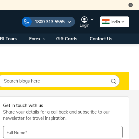
1800 313 5555
India
Login
RI Tours
Forex
Gift Cards
Contact Us
e Numbers:
1800 313 5555
call us on:
+91 22 2101 7979
+91 22 2101 6969
onals/
Within India
ng
+91 915 200 4511
Outside India
+91 887 997 2221
Get in touch with us
aworld.com
Share your details for a call back and subscribe to our
newsletter for travel inspiration.
na World Office
urs
10AM - 7PM
Full Name