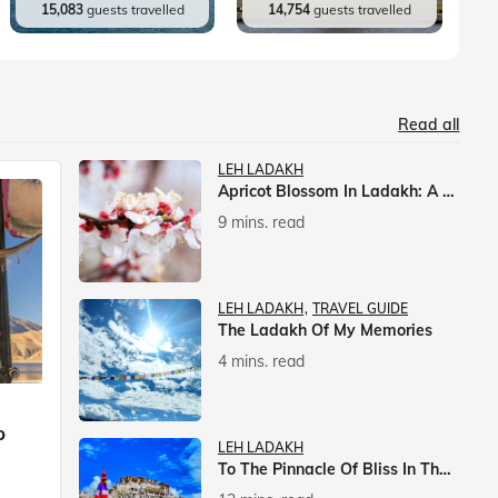
15,083
guests travelled
14,754
guests travelled
Read all
LEH LADAKH
Apricot Blossom In Ladakh: A Springtime Spectacle
9 mins. read
LEH LADAKH
TRAVEL GUIDE
The Ladakh Of My Memories
4 mins. read
p
LEH LADAKH
To The Pinnacle Of Bliss In The Himalayas