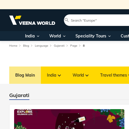
India
World
Speciality Tours
Cus
Home
Blog
Language
Gujarati
Page
8
Blog Main
India
World
Travel themes
Gujarati