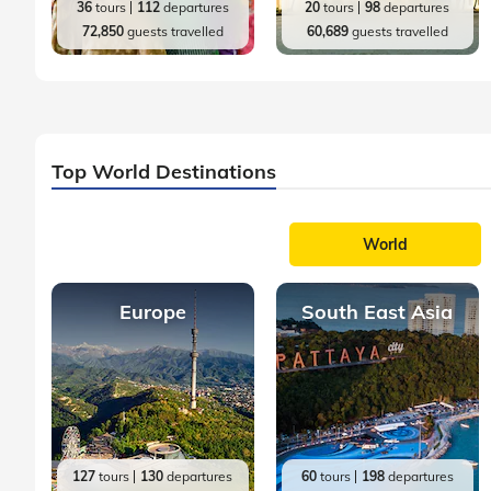
36
tours
112
departures
20
tours
98
departures
72,850
guests travelled
60,689
guests travelled
Top World Destinations
World
Europe
South East Asia
127
tours
130
departures
60
tours
198
departures