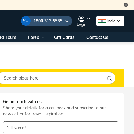
1800 313 5555
India
Login
RI Tours
Forex
Gift Cards
Contact Us
e Numbers:
1800 313 5555
call us on:
+91 22 2101 7979
+91 22 2101 6969
onals/
Within India
ng
+91 915 200 4511
Outside India
+91 887 997 2221
Get in touch with us
aworld.com
Share your details for a call back and subscribe to our
newsletter for travel inspiration.
na World Office
urs
10AM - 7PM
Full Name