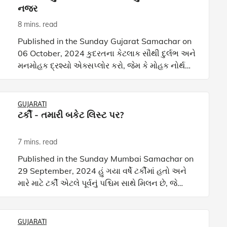
નજર
8 mins. read
Published in the Sunday Gujarat Samachar on
06 October, 2024 કુદરતના કેટલાક સૌથી દુર્લભ અને
મનમોહક દ્રશ્યો એક્સપ્લોર કરો, જેમ કે મોહક નોર્થર્ન
લાઇટ્સથી લઈને ગ્રેટ માઈગ્રેશન સુધી. જાણો કે આ
દુર્લભ ઘટન
GUJARATI
ટર્કી - તમારી બકેટ લિસ્ટ પર?
7 mins. read
Published in the Sunday Mumbai Samachar on
29 September, 2024 હું ગયા વર્ષે ટર્કીમાં હતો અને
મારે માટે ટર્કી એટલે પૂર્વનું પશ્ચિમ સાથે મિલન છે, જે
ધરતી સાહસિકો, ઈતિહાસના શોખીનો અને સંસ્કૃતિ
પ્રેમીઓ
GUJARATI