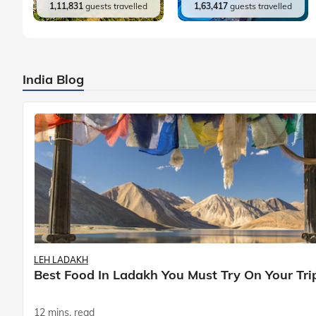
1,11,831
guests travelled
1,63,417
guests travelled
India Blog
LEH LADAKH
Best Food In Ladakh You Must Try On Your Tri
12 mins. read