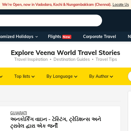
We're Open, now in Vadodara, Kochi & Nungambakkam (Chennai).
Locate Us
Flights
tomized Holidays
Corporate Travel
N
New
Our Toll Fre
Explore Veena World Travel Stories
You can also 
Travel Inspiration
Destination Guides
Travel Tips
Foreign Nati
NRIs travelli
Top lists
By Language
By Author
travel@veen
Nearest Vee
GUJARATI
અનકોર્કિંગ વાઇન - ટેસ્ટિંગ, ટ્રેડિશન્સ અને
Business ho
ટ્રાવેલ દ્વારા એક જર્ની