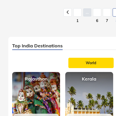
...
1
6
7
Top India Destinations
World
Rajasthan
Kerala