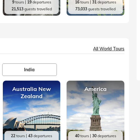
9
tours
19
departures
16
tours
31
departures
21,513
guests travelled
73,033
guests travelled
All World Tours
India
Australia New
America
Zealand
22
tours
43
departures
40
tours
30
departures