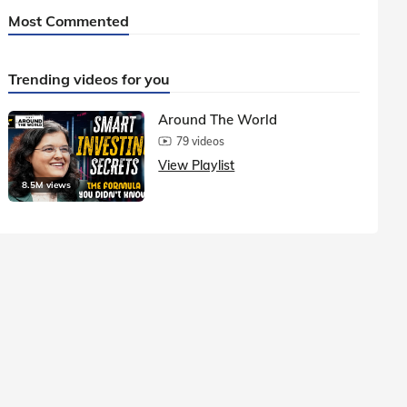
Most Commented
Trending videos for you
Around The World
79 videos
View Playlist
8.5M views
1.5M vie