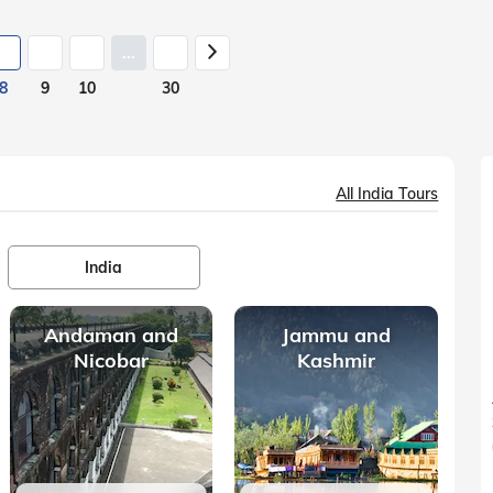
...
8
9
10
30
All India Tours
India
Andaman and
Jammu and
Nicobar
Kashmir