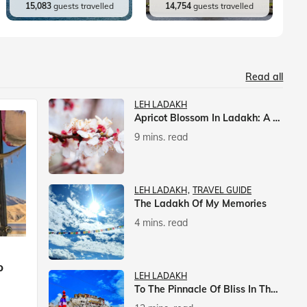
15,083
guests travelled
14,754
guests travelled
Read all
LEH LADAKH
Apricot Blossom In Ladakh: A Springtime Spectacle
9 mins. read
LEH LADAKH
TRAVEL GUIDE
The Ladakh Of My Memories
4 mins. read
p
LEH LADAKH
To The Pinnacle Of Bliss In The Himalayas