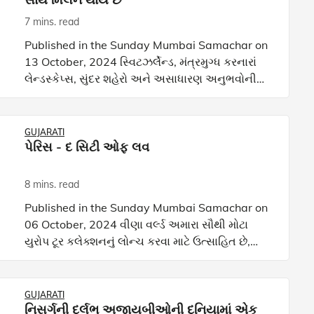
7 mins. read
Published in the Sunday Mumbai Samachar on
13 October, 2024 સ્વિટઝર્લેન્ડ, મંત્રમુગ્ધ કરનારાં
લેન્ડસ્કેપ્સ, સુંદર શહેરો અને અસાધારણ અનુભવોની
ધરતી છે. આ અલ્પાઈનના સ્વર્ગની સેર કરવા માગતા
તમારા અને મ
GUJARATI
પેરિસ - દ સિટી ઓફ લવ
8 mins. read
Published in the Sunday Mumbai Samachar on
06 October, 2024 વીણા વર્લ્ડ અમારા સૌથી મોટા
યુરોપ ટૂર કલેક્શનનું લોન્ચ કરવા માટે ઉત્સાહિત છે,
જેની શરૂઆત મોહક પેરિસથી થાય છે. એક
અવિસ્મરણીય અનુભવનું વચન
GUJARATI
નિસર્ગની દુર્લભ અજાયબીઓની દુનિયામાં એક