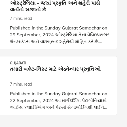
ઓસ્ટ્રેલિયા - જ્યાં પ્રકૃતિ અને શહેરો પાસે
વાર્તાનો ખજાનો છે
7 mins. read
Published in the Sunday Gujarat Samachar on
29 September, 2024 ઓસ્ટ્રેલિયા તેના વૈવિધ્યસભર
લેન્ડસ્કેપ્સ અને વાઇબ્રન્ટ શહેરોથી મોહિત કરે છે.
આઇકોનિક ગ્રેટ બેરિયર રીફથી લઈને ઉલુરુના
આધ્યાત્મિક સાર સુ
GUJARATI
તમારી બકેટ-લિસ્ટ માટે એડવેન્ચર પ્રવૃત્તિઓ
7 mins. read
Published in the Sunday Gujarat Samachar on
22 September, 2024 આ માર્ગદર્શિકા પેટાગોનિયામાં
આઈસ ક્લાઈમ્બિંગ અને પેરુમાં સેન્ડબોર્ડિંગથી લઈને
દક્ષિણ આફ્રિકામાં શાર્ક સાથે ડાઈવિંગ અને દુબઈ પર
સ્કાયડા