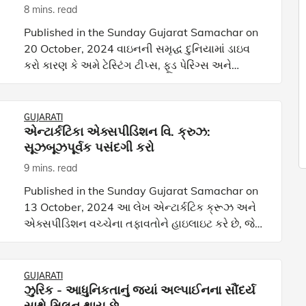
8 mins. read
Published in the Sunday Gujarat Samachar on
20 October, 2024 વાઇનની સમૃદ્ધ દુનિયામાં ડાઇવ
કરો કારણ કે અમે ટેસ્ટિંગ ટીપ્સ, ફૂડ પેરિંગ્સ અને
વિશ્વભરની અનન્ય પરંપરાઓને એક્સપ્લોર કરીએ
છીએ. ભલે તમે હમણાં
GUJARATI
એન્ટાર્કટિકા એક્સપીડિશન વિ. ક્રુઝ:
સૂઝબૂઝપૂર્વક પસંદગી કરો
9 mins. read
Published in the Sunday Gujarat Samachar on
13 October, 2024 આ લેખ એન્ટાર્કટિક ક્રૂઝ અને
એક્સપીડિશન વચ્ચેના તફાવતોને હાઇલાઇટ કરે છે, જે
દર્શાવે છે કે જ્યારે ક્રૂઝ દૂરથી મનોહર દૃશ્યો પ્રદાન કરે
છે,
GUJARATI
ઝુરિક - આધુનિકતાનું જ્યાં અલ્પાઈનના સૌંદર્ય
સાથે મિલન થાય છે