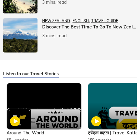
3 mins. read
NEW ZEALAND
ENGLISH
TRAVEL GUIDE
Discover The Best Time To Go To New Zealand With Veena World
3 mins. read
Listen to our Travel Stories
Around The World
33
Episodes
100
Episodes