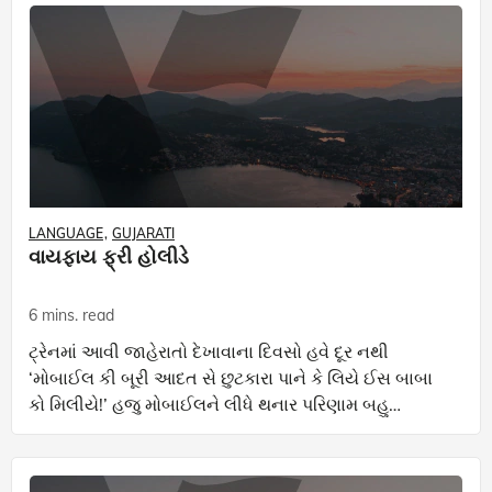
LANGUAGE
GUJARATI
વાયફાય ફ્રી હોલીડે
6 mins. read
ટ્રેનમાં આવી જાહેરાતો દેખાવાના દિવસો હવે દૂર નથી
‘મોબાઈલ કી બૂરી આદત સે છુટકારા પાને કે લિયે ઈસ બાબા
કો મિલીયે!’ હજુ મોબાઈલને લીધે થનાર પરિણામ બહુ
બાલ્યાવસ્થામાં છે પણ અતિમહત્ત્વની બીમારીઓમાં તેનું વર