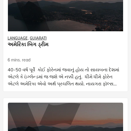
LANGUAGE
GUJARATI
અમેરિકા બિગ ડ્રીમ
6 mins. read
40-50 વર્ષ પૂર્વે કોઈ ફોરેનમાં જવાનું હોય તો સાયબના દેશમાં
એટલે કે ઇંગ્લેન્ડમાં જ જશે એ નક્કી હતું. ધીમે ધીમે ફોરેન
એટલે અમેરિકા એવો અર્થ પ્રચલિત થયો. નાયગરા ફૉલ્સથી
ડિઝની જેવાં માનવનિર્મિત આશ્ચર્યો