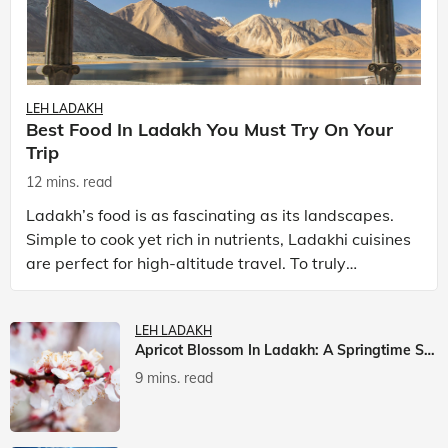
LEH LADAKH
Best Food In Ladakh You Must Try On Your
Trip
12 mins. read
Ladakh’s food is as fascinating as its landscapes.
Simple to cook yet rich in nutrients, Ladakhi cuisines
are perfect for high-altitude travel. To truly
experience Ladakh, exploring its local food is
LEH LADAKH
Apricot Blossom In Ladakh: A Springtime Spectacle
9 mins. read