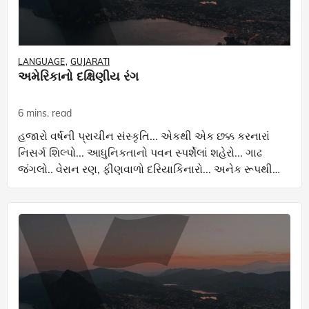
LANGUAGE
GUJARATI
અમેરિકાનો દક્ષિણીય રંગ
6 mins. read
હજારો વર્ષની પ્રાચીન સંસ્કૃતિ... એકથી એક છક્ક કરનારાં
નિસર્ગ શિલ્પો... આધુનિકતાનો પવન સ્પર્શેલાં શહેરો... ગાઢ
જંગલો.. વેરાન રણ, ફીણવાળો દરિયાકિનારો... અનેક રૂપથી
આશ્ચર્યચકિત કરનાર ભૂમિ એટલે સાઉથ અમેરિ