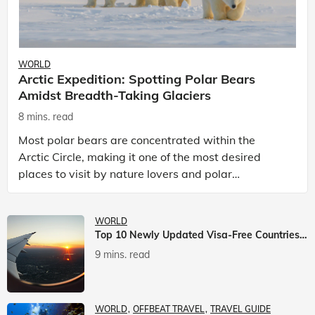
WORLD
Arctic Expedition: Spotting Polar Bears
Amidst Breadth-Taking Glaciers
8 mins. read
Most polar bears are concentrated within the
Arctic Circle, making it one of the most desired
places to visit by nature lovers and polar
passionate travellers. Known to be prolific hunters,
and carniv
WORLD
Top 10 Newly Updated Visa-Free Countries For Indian Citizens
9 mins. read
WORLD
OFFBEAT TRAVEL
TRAVEL GUIDE