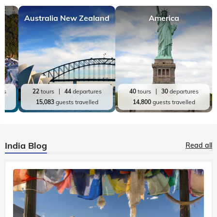
Australia New Zealand
America
res
22
tours
44
departures
40
tours
30
departures
ed
15,083
guests travelled
14,800
guests travelled
India Blog
Read all