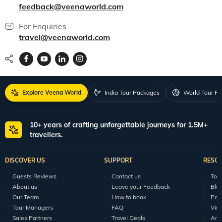
feedback@veenaworld.com
For Enquiries
travel@veenaworld.com
Explore Veena World
India Tour Packages
World Tour P
10+ years of crafting unforgettable journeys for 1.5M+
travellers.
DISCOVER US
SUPPORT
RESO
Guests Reviews
Contact us
Tour
About us
Leave your Feedback
Blo
Our Team
How to book
Pod
Tour Managers
FAQ
Vid
Sales Partners
Travel Deals
Arti