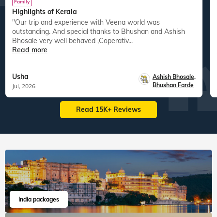
Family
Highlights of Kerala
"Our trip and experience with Veena world was
"
outstanding. And special thanks to Bhushan and Ashish
Bhosale very well behaved ,Coperativ...
Read more
Usha
Ashish Bhosale
,
Bhushan Farde
Jul, 2026
Read 15K+ Reviews
India packages