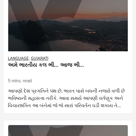
LANGUAGE
GUJARATI
અમે ભારતીય કલ ભી... આજ ભી...
5 mins. read
આપણો દેશ પ્રગતિને પંથ છે, ભારત પાસે બધની નજરો વળી છે
ભવિષ્યની મહાસત્તા તરીકે. આવા સમયે આપણી વર્તણૂક અને
વિચારશક્તિ આ બંનેમાં જે જે સારાં પરિવર્તન ઘડી શકાય તે
આપણે ઘડવા અને ઝડપથી ઘડવા બહુ મહત્ત્વનું છે