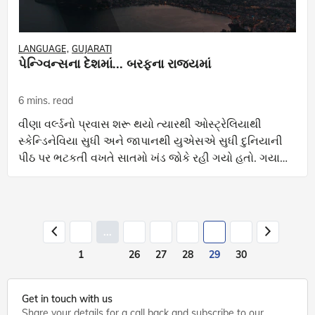
LANGUAGE
GUJARATI
પેન્ગ્વિન્સના દેશમાં... બરફના રાજ્યમાં
6 mins. read
વીણા વર્લ્ડનો પ્રવાસ શરૂ થયો ત્યારથી ઓસ્ટ્રેલિયાથી
સ્કેન્ડિનેવિયા સુધી અને જાપાનથી યુએસએ સુધી દુનિયાની
પીઠ પર ભટકતી વખતે સાતમો ખંડ જોકે રહી ગયો હતો. ગયા
વર્ષે તે સાતમા ખંડ પર, એટલે કે, એન્ટાર્કટિકા પર
...
1
26
27
28
29
30
Get in touch with us
Share your details for a call back and subscribe to our