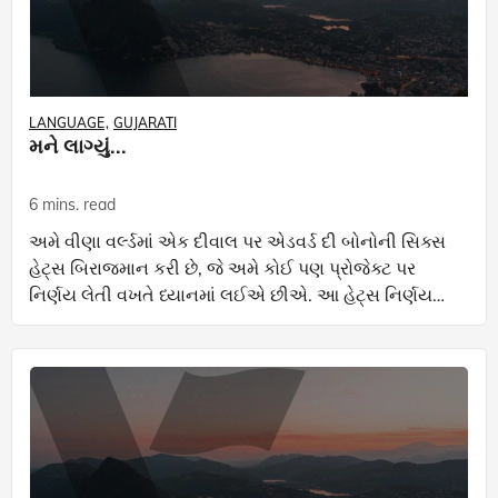
LANGUAGE
GUJARATI
મને લાગ્યું...
6 mins. read
અમે વીણા વર્લ્ડમાં એક દીવાલ પર એડવર્ડ દી બોનોની સિક્સ
હેટ્સ બિરાજમાન કરી છે, જે અમે કોઈ પણ પ્રોજેક્ટ પર
નિર્ણય લેતી વખતે ધ્યાનમાં લઈએ છીએ. આ હેટ્સ નિર્ણય
પ્રક્રિયાના સમયે બધી બાજુથી વિચાર કઈ રીતે કરવો