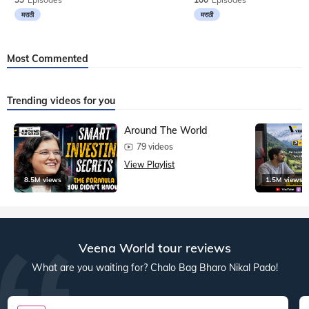
मराठी
मराठी
Most Commented
Trending videos for you
Around The World
79 videos
View Playlist
8.5M views
1.5M views
Veena World tour reviews
What are you waiting for? Chalo Bag Bharo Nikal Pado!