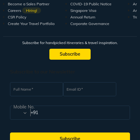
Become a Sales Partner
COVID-19 Public Notice
Arti
Careers
Hiring!
Singapore Visa
Arti
CSR Policy
Annual Return
Tra
Create Your Travel Portfolio
Corporate Governance
Subscribe for handpicked itineraries & travel inspiration.
Subscribe
Subscribe to our Newsletter
Full Name
Email ID
Mobile No.
+91
Subscribe