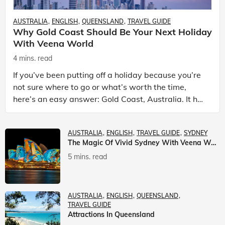
AUSTRALIA
ENGLISH
QUEENSLAND
TRAVEL GUIDE
Why Gold Coast Should Be Your Next Holiday
With Veena World
4 mins. read
If you’ve been putting off a holiday because you’re
not sure where to go or what’s worth the time,
here’s an easy answer: Gold Coast, Australia. It has
the beaches. It has theme parks. It has somet
AUSTRALIA
ENGLISH
TRAVEL GUIDE
SYDNEY
The Magic Of Vivid Sydney With Veena World
5 mins. read
AUSTRALIA
ENGLISH
QUEENSLAND
TRAVEL GUIDE
Attractions In Queensland