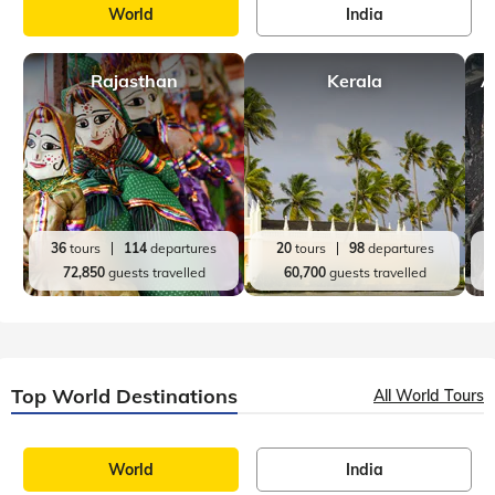
World
India
Rajasthan
Kerala
A
36
tours
114
departures
20
tours
98
departures
72,850
guests travelled
60,700
guests travelled
Top World Destinations
All World Tours
World
India