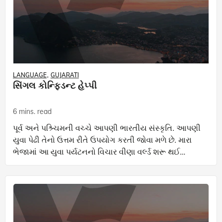
LANGUAGE
GUJARATI
સિંગલ કોન્ફિડન્ટ હેપ્પી
6 mins. read
પૂર્વ અને પશ્ર્ચિમની વચ્ચે આપણી ભારતીય સંસ્કૃતિ. આપણી
યુવા પેઢી તેનો ઉત્તમ રીતે ઉપયોગ કરતી જોવા મળે છે. મારા
ભેજામાં આ યુવા પર્યટનનો વિચાર વીણા વર્લ્ડ શરૂ થઈ
ત્યારથી ઘુમરાઈ રહ્યો છે... ‘ડોન્ટ વરી, બી