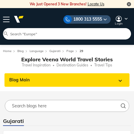
We Just Opened 3 New Branches!
Locate Us
1800 313 5555
Login
Home
Blog
Language
Gujarati
Page
29
Explore Veena World Travel Stories
Travel Inspiration
Destination Guides
Travel Tips
Blog Main
Gujarati