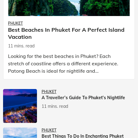
PHUKET
Best Beaches In Phuket For A Perfect Island
Vacation
11 mins. read
Looking for the best beaches in Phuket? Each
stretch of coastline offers a different experience.
Patong Beach is ideal for nightlife and
entertainment, while Kata Beach Phuket and Karon
Beach Phuket a
PHUKET
A Traveller’s Guide To Phuket’s Nightlife
11 mins. read
PHUKET
Best Things To Do In Enchanting Phuket