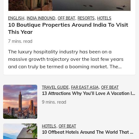
ENGLISH
INDIA INBOUND
OFF BEAT
RESORTS
HOTELS
10 Boutique Properties Around India To Visit
This Year
7 mins. read
The luxury hospitality industry has been on a
massive growth trajectory over the last few years
and can truly be termed a booming market. The
luxury hotels industry is earning an increasing
share of t
TRAVEL GUIDE
FAR EAST ASIA
OFF BEAT
13 Attractions Why You’ll Love A Vacation In Taiwan
9 mins. read
HOTELS
OFF BEAT
10 Offbeat Hotels Around The World That Will Leave You Awestruck