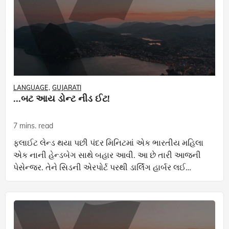
LANGUAGE
GUJARATI
...બટ આય ડોન્ટ નીડ ઈટ!
7 mins. read
ફ્લાઈટ લેન્ડ થયા પછી પંદર મિનિટમાં એક ભારતીય મહિલા
એક નાની હેન્ડબેગ સાથે બહાર આવી. આ છે તારી આજની
પેસેન્જર. તેને સિડની એરપોર્ટ પરથી ડાર્લિંગ હાર્બર લઈ
આવવાનું છે. બી ઈન ટાઈમ! એન્ડ રિમેમ્બર, ‘એન ઈન્ડિય