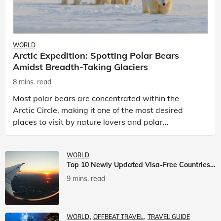
WORLD
Arctic Expedition: Spotting Polar Bears
Amidst Breadth-Taking Glaciers
8 mins. read
Most polar bears are concentrated within the
Arctic Circle, making it one of the most desired
places to visit by nature lovers and polar
passionate travellers. Known to be prolific hunters,
and carniv
WORLD
Top 10 Newly Updated Visa-Free Countries For Indian Citizens
9 mins. read
WORLD
OFFBEAT TRAVEL
TRAVEL GUIDE