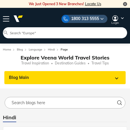
We Just Opened 3 New Branches!
Locate Us
1800 313 5555
Login
Home
Blog
Language
Hindi
Page
Explore Veena World Travel Stories
Travel Inspiration
Destination Guides
Travel Tips
Blog Main
Hindi