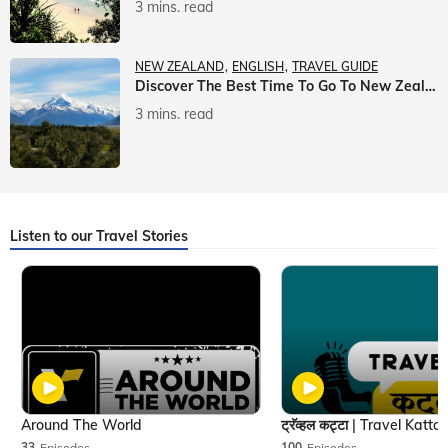
3 mins. read
NEW ZEALAND
ENGLISH
TRAVEL GUIDE
Discover The Best Time To Go To New Zealand With Veena World
3 mins. read
Listen to our Travel Stories
Around The World
33
Episodes
100
Episodes