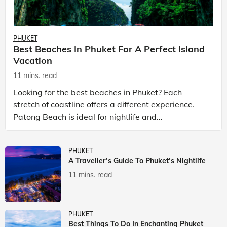
PHUKET
Best Beaches In Phuket For A Perfect Island
Vacation
11 mins. read
Looking for the best beaches in Phuket? Each
stretch of coastline offers a different experience.
Patong Beach is ideal for nightlife and
entertainment, while Kata Beach Phuket and Karon
Beach Phuket a
PHUKET
A Traveller’s Guide To Phuket’s Nightlife
11 mins. read
PHUKET
Best Things To Do In Enchanting Phuket