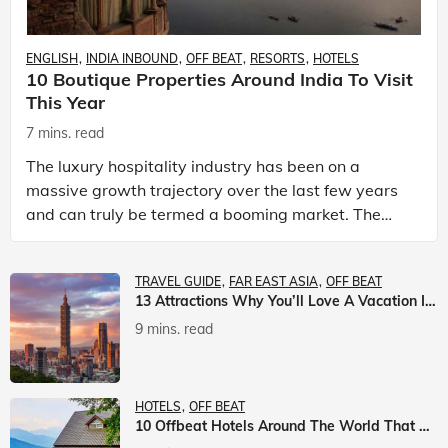
ENGLISH
INDIA INBOUND
OFF BEAT
RESORTS
HOTELS
10 Boutique Properties Around India To Visit
This Year
7 mins. read
The luxury hospitality industry has been on a
massive growth trajectory over the last few years
and can truly be termed a booming market. The
luxury hotels industry is earning an increasing
share of t
TRAVEL GUIDE
FAR EAST ASIA
OFF BEAT
13 Attractions Why You’ll Love A Vacation In Taiwan
9 mins. read
HOTELS
OFF BEAT
10 Offbeat Hotels Around The World That Will Leave You Awestruck