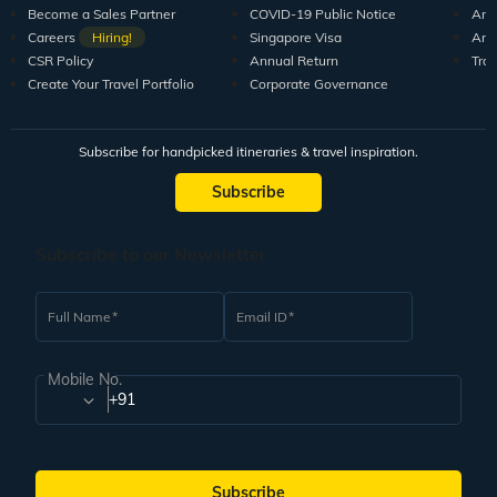
Become a Sales Partner
COVID-19 Public Notice
Arti
Careers
Hiring!
Singapore Visa
Arti
CSR Policy
Annual Return
Tra
Create Your Travel Portfolio
Corporate Governance
Subscribe for handpicked itineraries & travel inspiration.
Subscribe
Subscribe to our Newsletter
Full Name
Email ID
Mobile No.
+91
Subscribe