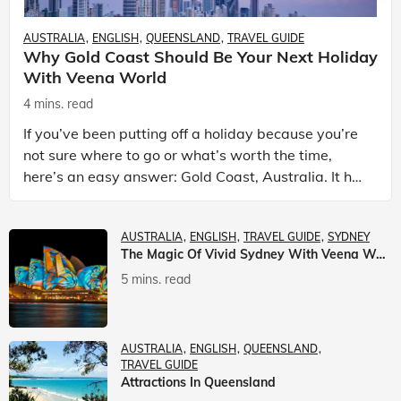
AUSTRALIA
ENGLISH
QUEENSLAND
TRAVEL GUIDE
Why Gold Coast Should Be Your Next Holiday
With Veena World
4 mins. read
If you’ve been putting off a holiday because you’re
not sure where to go or what’s worth the time,
here’s an easy answer: Gold Coast, Australia. It has
the beaches. It has theme parks. It has somet
AUSTRALIA
ENGLISH
TRAVEL GUIDE
SYDNEY
The Magic Of Vivid Sydney With Veena World
5 mins. read
AUSTRALIA
ENGLISH
QUEENSLAND
TRAVEL GUIDE
Attractions In Queensland