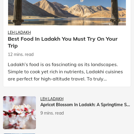
LEH LADAKH
Best Food In Ladakh You Must Try On Your
Trip
12 mins. read
Ladakh’s food is as fascinating as its landscapes.
Simple to cook yet rich in nutrients, Ladakhi cuisines
are perfect for high-altitude travel. To truly
experience Ladakh, exploring its local food is
LEH LADAKH
Apricot Blossom In Ladakh: A Springtime Spectacle
9 mins. read