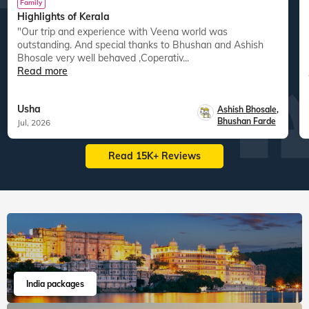
Family
Highlights of Kerala
"Our trip and experience with Veena world was
"
outstanding. And special thanks to Bhushan and Ashish
Bhosale very well behaved ,Coperativ...
Read more
Usha
Ashish Bhosale
,
Bhushan Farde
Jul, 2026
Read 15K+ Reviews
India packages