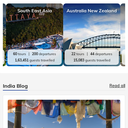
South East Asia
Australia New Zealand
60
tours
200
departures
22
tours
44
departures
1,63,451
guests travelled
15,083
guests travelled
India Blog
Read all