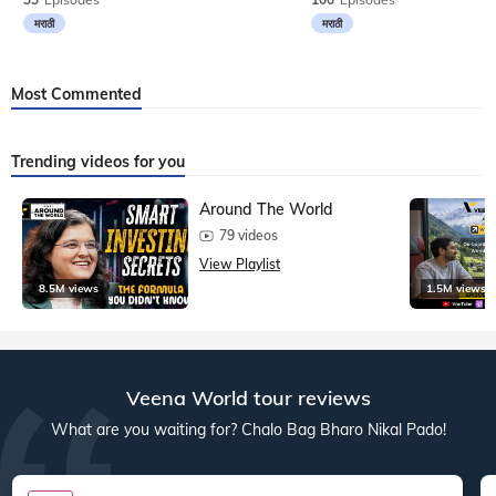
मराठी
मराठी
Most Commented
Trending videos for you
Around The World
79 videos
View Playlist
8.5M views
1.5M views
Veena World tour reviews
What are you waiting for? Chalo Bag Bharo Nikal Pado!