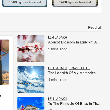
15,083
guests travelled
14,800
guests travelled
Read all
LEH LADAKH
Apricot Blossom In Ladakh: A Springtime Spectacle
9 mins. read
LEH LADAKH
TRAVEL GUIDE
The Ladakh Of My Memories
4 mins. read
p
LEH LADAKH
To The Pinnacle Of Bliss In The Himalayas