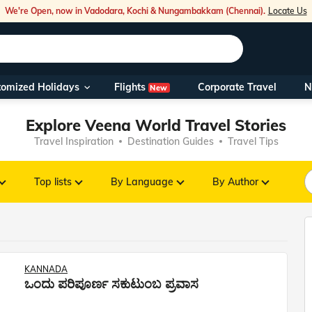
We're Open, now in Vadodara, Kochi & Nungambakkam (Chennai).
Locate Us
Flights
tomized Holidays
Corporate Travel
N
New
Our Toll Fre
Explore Veena World Travel Stories
You can also 
Travel Inspiration
Destination Guides
Travel Tips
Foreign Nati
NRIs travelli
Top lists
By Language
By Author
travel@veen
Nearest Vee
KANNADA
ಒಂದು ಪರಿಪೂರ್ಣ ಸಕುಟುಂಬ ಪ್ರವಾಸ
Business ho