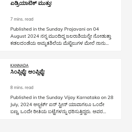
ಏಡ್ರಿಯಾಟಿಕ್ ಮುತ್ತು!
7 mins. read
Published in the Sunday Prajavani on 04
August 2024 ನನ್ನ ಮುಂದಿದ್ದ ಜಲರಾಶಿಯನ್ನೇ ನೋಡುತ್ತಾ
ಕಡಲದಂಡೆಯ ಅಮೃತಶಿಲೆಯ ಮೆಟ್ಟಿಲುಗಳ ಮೇಲೆ ನಾನು
ಕೂರುತ್ತಿದ್ದಂತೆಯೇ ಸಮುದ್ರ ಹಾಡಲು ಶುರು ಮಾಡಿತು! ನಾನು
ತಮಾಷೆ ಮಾಡುತ್ತಿಲ್ಲ. ಸಮ
KANNADA
ಸಿಂಪ್ಲಿಫೈ! ಆಂಪ್ಲಿಫೈ!
8 mins. read
Published in the Sunday Vijay Karnataka on 28
July, 2024 ಆಲ್ಬರ್ಟ್ ಐನ್ ಸ್ಟೀನ್ ಯಾವಾಗಲೂ ಒಂದೇ
ಬಣ್ಣ, ಒಂದೇ ರೀತಿಯ ಬಟ್ಟೆಗಳನ್ನು ಧರಿಸುತ್ತಿದ್ದರು. ಅವರ
ಪ್ರಶ್ನೆಯೆಂದರೆ, ‘ಅದನ್ನೇಕೆ ಕಾಂಪ್ಲಿಕೇಟ್ ಮಾಡಬೇಕು?’ ಅವರು
ಗ್ರೇ ಕ