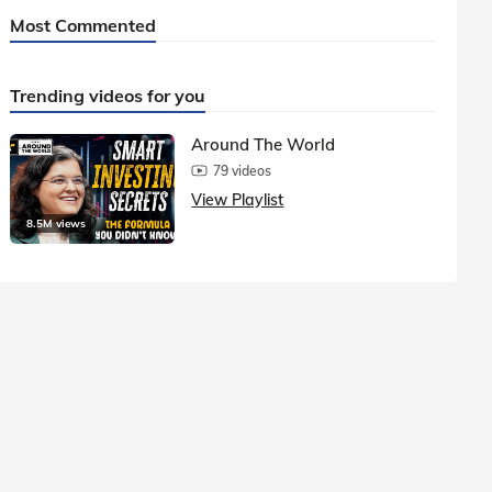
Most Commented
Trending videos for you
Around The World
79 videos
View Playlist
8.5M views
1.5M vie