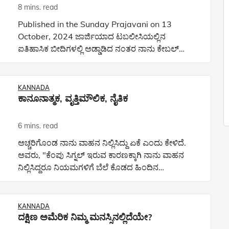
8 mins. read
Published in the Sunday Prajavani on 13
October, 2024 ಜಾರ್ಜಿಯಾದ ಟಬಲೀಸಿಯಲ್ಲಿನ
ಐತಿಹಾಸಿಕ ಬೀದಿಗಳಲ್ಲಿ ಅಡ್ಡಾಡಿದ ನಂತರ ನಾನು ಕೇಬಲ್
ಕಾರಿನಲ್ಲಿ ಕುಳಿತು ರಮಣೀಯ ದೃಶ್ಯಗಳನ್ನು ನೋಡುತ್ತಾ
ಪರ್ವತವೊಂದರ ತುದಿ ತಲುಪಿದ್ದೆ. ಅಲ್ಲ
KANNADA
ಕಾನೂನಾತ್ಮಕ, ವೃತ್ತಿಮೌಲಿಕ, ನೈತಿಕ
6 mins. read
ಅಚ್ಚರಿಗೊಂಡ ನಾನು ವಾಹನ ನಿಲ್ಲಿಸಿದ್ದು ಏಕೆ ಎಂದು ಕೇಳಿದೆ.
ಅವರು, "ಕೆಂಪು ಸಿಗ್ನಲ್ ಇರುವ ಕಾರಣಕ್ಕಾಗಿ ನಾನು ವಾಹನ
ನಿಲ್ಲಿಸಿದ್ದರೂ ನಿಯಮಗಳಿಗೆ ಬೆಲೆ ಕೊಡದ ಹಿಂದಿನ
ವಾಹನಗಳಲ್ಲಿರುವವರು ನಾನು ಜಾಗ ಬಿಡಬೇಕೆಂದು ನಿರೀಕ್ಷಿಸಿ
ಹೇಗೆ ಹಾರ್ನ್
KANNADA
ದಕ್ಷಿಣ ಅಮೆರಿಕ ನಿಮ್ಮ ಮನಸ್ಸಿನಲ್ಲಿದೆಯೇ?