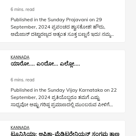
6 mins. read
Published in the Sunday Prajavani on 29
September, 2024 ಪ್ರಪಂಚದ ಶ್ವಾಸಕೋಶ! ಹೌದು,
ಅಮೆಜಾನ್ ದಟ್ಟಾರಣ್ಯದ ಅತ್ಯಂತ ಸೂಕ್ತ ಬಣ್ಣನೆ ಇದು! ನಮ್ಮ
ವಾರದ ಪಾಡ್ ಕಾಸ್ಟ್ "ಟ್ರ್ಯಾವೆಲ್, ಎಕ್ಸ್ ಪ್ಲೋರ್, ಸೆಲೆಬ್ರೇಟ್
ಲೈಫ್" ಗೆ ಸಂಬಂ
KANNADA
ಯಾರೋ.... ಎಂದೋ... ಎಲ್ಲೋ....
6 mins. read
Published in the Sunday Vijay Karnataka on 22
September, 2024 ಪ್ರತಿಯೊಬ್ಬರೂ ತಮಗೆ ಎಷ್ಟು
ಸಾಧ್ಯವೋ ಅಷ್ಟು ಗರಿಷ್ಠ ಪ್ರಮಾಣದಲ್ಲಿ ಮುಂಬರುವ ಪೀಳಿಗೆಗಾಗಿ
ಕೊಡುಗೆ ನೀಡುತ್ತಿದ್ದಾರೆ. ನಾವು ಕೂಡ ಅದನ್ನೇ ಅನುಸರಿಸಬೇಕು.
ನೀವ
KANNADA
ಟ್ಯೂನಿಸಿಯಾ: ಆಫ್ರಿಕಾ-ಮೆಡಿಟರೇನಿಯನ್ ಸಂಗಮ ತಾಣ