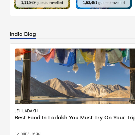
1,11,869
guests travelled
1,63,451
guests travelled
India Blog
LEH LADAKH
Best Food In Ladakh You Must Try On Your Tri
12 mins. read