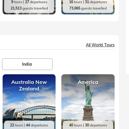
9
tours
27
departures
16
tours
31
departures
21,513
guests travelled
73,065
guests travelled
All World Tours
India
Australia New
America
Zealand
22
tours
44
departures
40
tours
30
departures