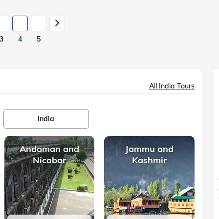
3
4
5
All India Tours
India
Andaman and
Jammu and
Nicobar
Kashmir