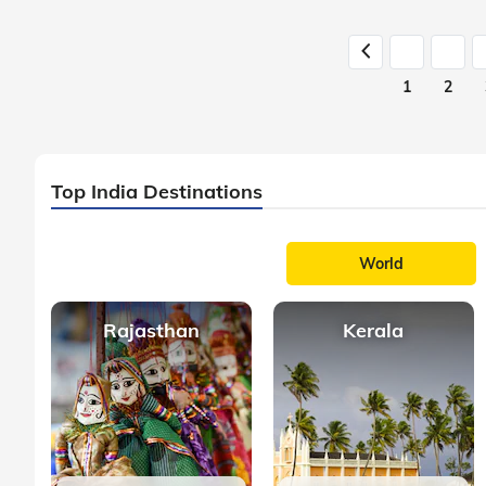
1
2
Top India Destinations
World
Rajasthan
Kerala