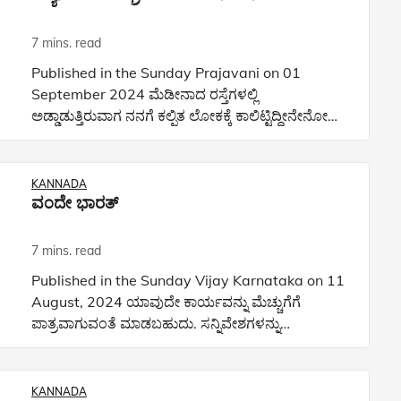
7 mins. read
Published in the Sunday Prajavani on 01
September 2024 ಮೆಡೀನಾದ ರಸ್ತೆಗಳಲ್ಲಿ
ಅಡ್ಡಾಡುತ್ತಿರುವಾಗ ನನಗೆ ಕಲ್ಪಿತ ಲೋಕಕ್ಕೆ ಕಾಲಿಟ್ಟಿದ್ದೀನೇನೋ
ಎಂದು ಭಾಸವಾಗತೊಡಗಿತು. ಯಾವ ಅಂಗಡಿ ನೋಡಿದರೂ
ಅದರ ತುಂಬೆಲ್ಲಾ ನೆಲಹಾಸುಗಳು, ರಗ್ಗ
KANNADA
ವಂದೇ ಭಾರತ್
7 mins. read
Published in the Sunday Vijay Karnataka on 11
August, 2024 ಯಾವುದೇ ಕಾರ್ಯವನ್ನು ಮೆಚ್ಚುಗೆಗೆ
ಪಾತ್ರವಾಗುವಂತೆ ಮಾಡಬಹುದು. ಸನ್ನಿವೇಶಗಳನ್ನು
ನಿಶ್ಚಿತವಾಗಿಯೂ ಸಂಪೂರ್ಣವಾಗಿ ಬದಲಾಯಿಸಬಹುದು
ಎಂಬುದನ್ನು “ವಂದೇ ಭಾರತ್" ರೈಲುಗಳು
KANNADA