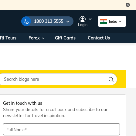
1800 313 5555
India
Login
RI Tours
Forex
Gift Cards
Contact Us
e Numbers:
1800 313 5555
call us on:
+91 22 2101 7979
+91 22 2101 6969
onals/
Within India
ng
+91 915 200 4511
Outside India
+91 887 997 2221
Get in touch with us
aworld.com
Share your details for a call back and subscribe to our
newsletter for travel inspiration.
na World Office
urs
10AM - 7PM
Full Name