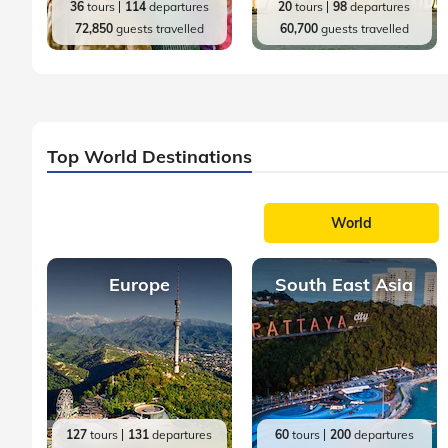
36
tours
114
departures
20
tours
98
departures
72,850
guests travelled
60,700
guests travelled
Top World Destinations
World
Europe
South East Asia
127
tours
131
departures
60
tours
200
departures