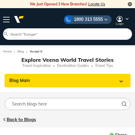
We Just Opened 3 New Branches!
Locate Us
1800 313 5555
Login
Home
Blog
Accept It
Explore Veena World Travel Stories
Travel Inspiration
Destination Guides
Travel Tips
Blog Main
Back to Blogs