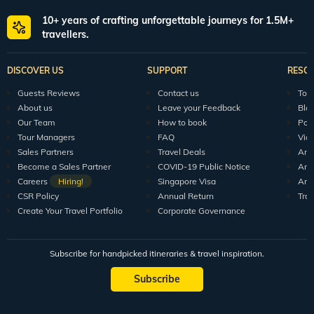
10+ years of crafting unforgettable journeys for 1.5M+
travellers.
DISCOVER US
SUPPORT
RESO
Guests Reviews
Contact us
Tour
About us
Leave your Feedback
Blo
Our Team
How to book
Pod
Tour Managers
FAQ
Vid
Sales Partners
Travel Deals
Arti
Become a Sales Partner
COVID-19 Public Notice
Arti
Careers
Hiring!
Singapore Visa
Arti
CSR Policy
Annual Return
Tra
Create Your Travel Portfolio
Corporate Governance
Subscribe for handpicked itineraries & travel inspiration.
Subscribe