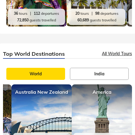
36
tours
112
departures
20
tours
98
departures
72,850
guests travelled
60,689
guests travelled
Top World Destinations
All World Tours
World
India
Australia New Zealand
America