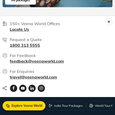
All packages
150+ Veena World Offices
Locate Us
Request a Quote
1800 313 5555
For Feedback
feedback@veenaworld.com
For Enquiries
travel@veenaworld.com
Explore Veena World
India Tour Packages
World Tour P