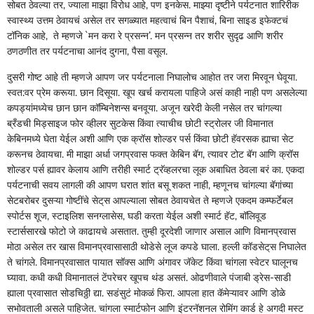
सोबत ठेवल्या तर, ज्याला माझा विरोध आहे, पण इनकेस. माझ्या दृष्टीने पर्यटनात शारिरीक
स्वास्थ्य उत्तम ठेवायचं असेल तर सगळ्यात महत्वाचं बिन पैशाचं, बिना साइड इफेक्टचं
टॉनिक आहे, ते म्हणजे `मन करा रे प्रसन्न‌’. मन प्रसन्न तर शरीर सुदृढ आणि शरीर
ठणठणीत तर पर्यटनाचा आनंद दुगना, पैसा वसूल.
दुसरी गोष्ट आहे ती म्हणजे आपण जर पर्यटनाला निघालोच आहोत तर जरा मिरवून घेवूया.
स्वत:वर प्रेम करूया. छान दिसूया. खूप खर्च करायला पाहिजे असं काही नाही पण असलेल्या
कपड्यांमध्येच छान छान कॉम्बिनेशन्स बनवूया. अजून खरेदी केली नसेल तर चांगल्या
ब्रँडची मिड्साइज फोर व्हीलर सुटकेस किंवा त्याचीच छोटी स्ट्रोलर जी विमानात
केबिनमध्ये घेता येईल अशी आणि एक क्रॉस शोल्डर पर्स किंवा छोटी हॅवरसक ह्याचा सेट
करूनच ठेवायचा. मी माझा अर्धा जगप्रवास फक्त केबिन बॅग, त्यावर टोट बॅग आणि क्रॉस
शोल्डर पर्स ह्यावर केलाय आणि तरीही स्मार्ट ट्रॅव्हलरचा लूक अबाधित ठेवला बरं का. एकदा
पर्यटनाची सवय लागली की आपण घरात शांत बसू शकत नाही, म्हणूनच चांगल्या बॅगांच्या
सेटबरोबर दुसऱ्या गोष्टींचे सेट्‌‍स आपल्याला सोबत ठेवायचेत ते म्हणजे एकदम कम्फर्टेबल
स्पोर्टस शूज, स्टाइलिश सनग्लासेस, घडी करता येईल अशी स्मार्ट हॅट, बॉलिवूड
स्टार्ससारखे फोटो जे काढायचे असतात. तुम्ही दूरदेशी जाणार असाल आणि विमानप्रवास
मोठा असेल तर खास विमानप्रवासासाठी थोडेसे लूज कपडे घाला. हल्ली कॉडसेट्‌‍स निघालेत
ते चांगले. विमानप्रवासात पायात सॉक्स आणि अंगावर जॅकेट किंवा चांगला स्वेटर घालूनच
घ्यावा. कधी कधी विमानातलं टेंपरेचर खूपच थंड असतं. ओढणीवाले पंजाबी ड्रेस-साडी
ह्याला प्रवासात सोडचिठ्ठी द्या. सडंसुटं मोकळं फिरा. आपला हात कॅमेऱ्यावर आणि डोळे
सभोवताली असले पाहिजेत. चांगला स्मार्टफोन आणि इंटरनॅशनल रोमिंग कार्ड हे अगदी मस्ट