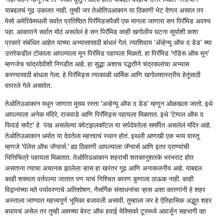
याबद्दलचं गूढ उकलत नाही. तुम्ही जर तेओतिउआकान या ठिकाणी भेट देणार असाल तर
मेसो अमेरिकेमधली सर्वात प्रतिष्ठित पिरॅमिडसपैकी एक मानला जाणारा सन पिरॅमिड अवश्य
पहा. आकाराने सर्वात मोठं असलेलं हे सन पिरॅमिड काही खगोलीय घटना सूर्याशी कशा
प्रकारे संबंधित आहेत याच्या अभ्यासासाठी बांधलं गेलं. त्याशिवाय ‌‘ॲव्हेन्यू ऑफ द डेड‌‘ च्या
उत्तरेकडील टोकाला आपल्याला मून पिरॅमिड पहायला मिळतो. हा पिरॅमिड 'गॉडेस ऑफ मून'
म्हणजेच चांद्रदेवीशी निगडीत आहे. हा सुद्धा अशाच पद्धतीने चंद्रकलांचा अभ्यास
करण्यासाठी बांधला गेला. हे पिरॅमिड्स त्याकाळी धार्मिक आणि खगोलशास्त्रीय हेतूंसाठी
वापरले गेले असावेत.
तेओतिउआकान मधून जाणारा मुख्य रस्ता 'अव्हेन्यू ऑफ द डेड' म्हणून ओळखला जातो. इथे
आपल्याला अनेक मंदिरे, राजवाडे आणि पिरॅमिड्स पहायला मिळतात. इथे 'टेम्पल ऑफ द
फिदर्ड सर्पंट' हे पंख असलेल्या क्वेटझलकॉटल या सर्पदेवतेला समर्पित असलेलं मंदिर आहे.
तेओतिउआकान धर्मात या देवतेला महत्त्वाचं स्थान होतं. इथली आणखी एक भव्य वास्तू
म्हणजे 'पॅलेस ऑफ जॅग्वार्स.' ह्या ठिकाणी आपल्याला जॅग्वार्स आणि इतर प्राण्यांची
भित्तिचित्रे पहायला मिळतात. तेओतिउआकान शहराची शतकानुशतके भरभराट होत
असताना त्याचा अचानक झालेला ऱ्हास हा खरंतर गूढ आणि अनाकलनीय आहे. याबद्दल
काही शक्यता वर्तवल्या जातात पण याचं निश्चित कारण कुणाला ठाऊक नाही. काही
विद्वानांच्या मते पर्यावरणाचे अतिशोषण, नैसर्गिक संसाधनांचा ऱ्हास अशा कारणांनी हे शहर
अस्ताला जाण्यात महत्त्वपूर्ण भूमिका बजावली असावी. तुम्हाला जर हे ऐतिहासिक अद्भुत शहर
बघायचं असेल तर तुम्ही आमच्या बेस्ट ऑफ हवाई मेक्सिको टूरमध्ये आवर्जून सहभागी व्हा