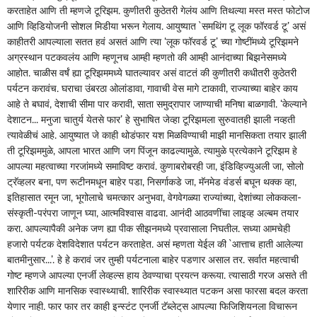
करताहेत आणि ती म्हणजे टूरिझम. कुणीतरी कुठेतरी गेलंय आणि तिथल्या मस्त मस्त फोटोज
आणि व्हिडियोजनी सोशल मिडीया भरून गेलाय. आयुष्यात `समथिंग टू लूक फॉरवर्ड टू‌’ असं
काहीतरी आपल्याला सतत हवं असतं आणि त्या ‌‘लूक फॉरवर्ड टू‌’ च्या गोष्टींमध्ये टूरिझमने
अग्रस्थान पटकवलंय आणि म्हणूनच आम्ही म्हणतो की आम्ही आनंदाच्या बिझनेसमध्ये
आहोत. चाळीस वर्षं ह्या टूरिझममध्ये घातल्यावर असं वाटतं की कुणीतरी कधीतरी कुठेतरी
पर्यटन करावंच. घराचा उंबरठा ओलांडावा, गावाची वेस मागे टाकावी, राज्याच्या बाहेर काय
आहे ते बघावं, देशाची सीमा पार करावी, साता समुद्रापार जाण्याची मनिषा बाळगावी. ‌‘केल्याने
देशाटन... मनुजा चातुर्य येतसे फार‌’ हे सुभाषित जेव्हा टूरिझमला सुरुवातही झाली नव्हती
त्यावेळीचं आहे. आयुष्यात जे काही थोडंफार यश मिळविण्याची माझी मानसिकता तयार झाली
ती टूरिझममुळे, आपला भारत आणि जग पिंजून काढल्यामुळे. त्यामुळे प्रत्येकाने टूरिझम हे
आपल्या महत्वाच्या गरजांमध्ये समाविष्ट करावं. कुणाबरोबरही जा, इंडिव्हिज्युअली जा, सोलो
ट्रॅव्हलर बना, पण रूटीनमधून बाहेर पडा, निसर्गाकडे जा, मॅनमेड वंडर्स बघून थक्क व्हा,
इतिहासात रमून जा, भूगोलाचे चमत्कार अनुभवा, वेगवेगळ्या राज्यांच्या, देशांच्या लोककला-
संस्कृती-परंपरा जाणून घ्या, आत्मविश्वास वाढवा. आनंदी आठवणींचा लाइव्ह अल्बम तयार
करा. आपल्यापैकी अनेक जण ह्या पीक सीझनमध्ये प्रवासाला निघतील. सध्या आमचेही
हजारो पर्यटक देशविदेशात पर्यटन करताहेत. असं म्हणता येईल की `आत्ताच हाती आलेल्या
बातमीनुसार...‌’. हे हे करावं जर तुम्ही पर्यटनाला बाहेर पडणार असाल तर. सर्वात महत्वाची
गोष्ट म्हणजे आपल्या एनर्जी लेव्हल्स हाय ठेवण्याचा प्रयत्न करूया. त्यासाठी गरज असते ती
शारिरीक आणि मानसिक स्वास्थ्याची. शारिरीक स्वास्थ्यात पटकन असा फारसा बदल करता
येणार नाही. फार फार तर काही इन्स्टंट एनर्जी टॅब्लेट्‌‍स आपल्या फिजिशियनला विचारून