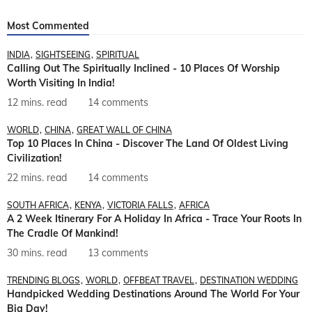
Most Commented
INDIA
SIGHTSEEING
SPIRITUAL
Calling Out The Spiritually Inclined - 10 Places Of Worship
Worth Visiting In India!
12 mins. read
14 comments
WORLD
CHINA
GREAT WALL OF CHINA
Top 10 Places In China - Discover The Land Of Oldest Living
Civilization!
22 mins. read
14 comments
SOUTH AFRICA
KENYA
VICTORIA FALLS
AFRICA
A 2 Week Itinerary For A Holiday In Africa - Trace Your Roots In
The Cradle Of Mankind!
30 mins. read
13 comments
TRENDING BLOGS
WORLD
OFFBEAT TRAVEL
DESTINATION WEDDING
Handpicked Wedding Destinations Around The World For Your
Big Day!