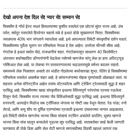
देखो अपना देश दिल से! प्यार से! सम्मान से!
सिक्कीम हे नॉर्थ ईस्ट मधलं हिमालयाच्या कुशीत वसलेलं एक छोटसं सुंदर राज्य आहे. उंच
पर्वत, सर्वदूर पसरलेले हिरवेगार चहाचे मळे हे इथलं डोळे सुखावणारं चित्र. सिक्कीमचा
जवळपास 40% भाग जंगलाने व्यापलेला आहे. इथे आपल्याला तिबेटी संस्कृतीचं दर्शन घडतं.
सिक्कीमच्या पूर्वेला भूतान तर पश्चिमेला नेपाळ हे देश आहेत. उत्तरेला चीनची सीमा आहे.
गंगटोक हे इथलं सर्वात मोठं, राजधानीचं शहर. गंगटोकपासून साधारण 40 किलोमीटर
अंतरावर बर्फाच्छादित डोंगररांगांनी वेढलेला त्सोगमो म्हणजेच चांगू लेक हा हाय अल्टिट्यूड
ग्लेशिअल लेक आहे. या लेकचा रंग वातावरणातल्या चढउतारामुळे वर्षभर बदलत राहतो.
समरमध्ये लेक निळाशार असतो तर थंडीत गोठलेल्या बर्फासारखा शुभ्र. पेलिंग हे सिक्कीमच्या
पश्चिमेला वसलेलं आकर्षक शहर आहे. हे कांचनजंगाच्या मोहक दृश्यांंसाठी ओळखलं जातं. या
शहरात अनेक मॉनेस्ट्रीज आहेत तसंच वॉटरफॉल्स आणि ट्रेकिंग ट्रेल्ससाठी सुद्धा हे शहर
प्रसिद्ध आहे. सिक्कीमच्या खाद्य संस्कृतीवर इथल्या वैविध्यपूर्ण परंपरांचा प्रभाव पडलेला
दिसून येतो. सिक्कीम राज्य त्याच्या जैव विविधतेसाठी सुद्धा प्रसिद्ध आहे. इथल्या वैविध्यपूर्ण
वनस्पती, अल्पाईन मिडोज्‌‍ सब ट्रॉपिकल जंगल्स या गोष्टी लक्ष वेधून घेतात. रेड पांडा, स्नो
लेपर्ड, आणि ब्ल्यू शीप या दुर्मिळ प्राण्यांच्या प्रजाती इथल्या उंचावरच्या भागात आढळतात.
इथे तिबेटी मोमोज म्हणजेच भाज्या किंवा मांसाचं स्टफिंग असलेले डपलिंग, थुक्पा म्हणजे
भाज्या किंवा मांस घालून बनवलेले नूडल्स सूप प्रसिद्ध आहे. भाताबरोबर सर्व्ह केली जाणारी
फागशापा ही पोर्क डिश आणि सेल रोटी म्हणजे सणासुदीच्या दिवशी खाल्लंं जाणारं एक