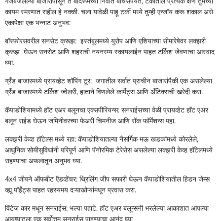
गजबजलेल्या बाजारांपासून ते बोदरूमच्या निवांत बीचेसपर्यंत, टर्कीतील प्रत्येक क्षण तुमच्या
कायम स्मरणात राहील हे नक्की. चला यावेळी पाहू टर्की मध्ये तुम्ही एन्जॉय करू शकाल असे
एकापेक्षा एक भन्नाट अनुभव:
बॉस्फोरसवरील सनसेट क्रूझ: इस्तंबूलमध्ये युरोप आणि एशियाच्या सीमारेषेवर लक्झरी
क्रूझ घेऊन सनसेट आणि शहराची नयनरम्य स्कायलाईन पाहत टर्किश जेवणाचा आस्वाद
घ्या.
ग्रँड बाजारमध्ये प्रायव्हेट शॉपिंग टूर: जगातील सर्वात प्राचीन बाजारांपैकी एक असलेल्या
ग्रँड बाजारमध्ये टर्किश ज्वेलरी, हाताने विणलेले कार्पेट्स आणि अँटिक्सची खरेदी करा.
कॅपाडोशियामध्ये हॉट एअर बलूनचा एक्सपीरियन्स: सनराईसच्या वेळी प्रायव्हेट हॉट एअर
बलून राईड घेऊन जमिनीवरच्या फेअरी चिमनीज आणि रॉक फॉर्मेशन्स पहा.
लक्झरी केव्ह हॉटेल्स मध्ये रहा: कॅपाडोशियातल्या नैसर्गिक मऊ खडकांमध्ये कोरलेले,
आधुनिक सोयीसुविधांनी परिपूर्ण आणि पॅनोरमिक टेरेसेस असलेल्या लक्झरी केव्ह हॉटेलमध्ये
राहण्याचा अफलातून अनुभव घ्या.
4x4 जीपने ऑफबीट ऍडव्हेंचर: थ्रिलिंग जीप सफारी घेऊन कॅपाडोशियातील हिडन जेम्स
व्ह्यू पॉईंट्स पाहत रहस्यमय दऱ्याखोऱ्यांमधून प्रवास करा.
विंटेज कार मधून सनराईस: भल्या पहाटे, हॉट एअर बलून्सनी भरलेल्या आकाशात आपल्या
आयुष्यातला एक सर्वोत्तम सनराईस पाहण्याचा आनंद घ्या