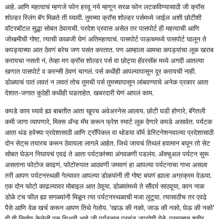
आहे. आणि महत्वाचं म्हणजे फोन हरवू नये म्हणून सरळ फोन लटकविण्यासाठी जी क्रॉस
शोल्डर स्लिंग बॅग मिळते ती घ्यावी. तुमच्या क्रॉस शोल्डर पर्समध्ये जाईल अशी छोटीशी
वॉटरबॉटल सुद्धा सोबत ठेवायची. परदेश प्रवास असेल तर पासपोर्ट ही महत्वाची आणि
जोखमीची गोष्ट. त्याची काळजी घेणं अतिमहत्वाचं. पासपोर्ट पाऊचमध्ये पासपोर्ट घालून ते
कपड्याच्या आत ठेवणं बरेच जण पसंत करतात. पण आम्हाला आमचा कपड्यांचा लूक खराब
करायचा नसतो नं, तेव्हा मग क्रॉस शोल्डर पर्स वा छोट्या हॅवरसॅक मध्ये अगदी आतल्या
खणात पासपोर्ट व करन्सी ठेवणं चागलं. पर्स कधीही आपल्यापासून दूर करायची नाही.
डोळ्याचं पातं लवतं न लवतं तोच तुमची पर्स तुमच्यापासून लांबवण्याचे अनेक प्रकार आता
देशात-जगात कुठेही कधीही घडताहेत. खबरदारी घेणं आपलं काम.
कपडे काय घ्यावे ह्या बाबतीत आता खूपच अवेअरनेस आलाय. छोटी घडी होणारे, बॅगेतली
कमी जागा व्यापणारे, मिक्स ॲन्ड मॅच करून फ्रेश स्मार्ट लूक देणारे कपडे असावेत. पर्यटक
आता थंड हवेच्या प्रदेशासाठी आणि ट्रॉपिकल वा थोडया वॉर्म डेस्टिनेशनवाल्या प्रदेशासाठी
दोन सेट्‌‍स तयारच करून ठेवायला लागले आहेत. जिथे जायचं तिथलं हवामान बघून तो सेट
सोबत घेऊन निघायचं एवढं ते आता पर्यटकांच्या अंगवळणी पडलंय. ॲक्चुअल पर्यटन सुरू
असताना फोटोज काढणं, फोटोरुपात आठवणी जमवणं हा आपल्या पर्यटनाचा गाभा असला
तरी आपण पर्यटनस्थळी गेल्यावर आपल्या डोळयांनी ती गोष्ट बघणं ह्याला अग्रक्रम देऊया.
एक दोन फोटो काढल्यावर मोबाइल आत ठेवूया. डोळ्यांमध्ये ते सौंदर्य साठवूया, कान नाक
डोळे टच फील ह्या सगळ्यांनी मिळून त्या पर्यटनस्थळाची मजा लुटूया. त्यासाठीच तर एवढे
पैसे आणि वेळ खर्च करून आपण तिथे गेलोय. 'खाऊ की नको, जाऊ की नको, घेऊ की नको'
ही मी निर्माण केलेली एक थिअरी आहे जी पर्यटनात प्रचंड उपयोगी येते. प्रवासात शरीर