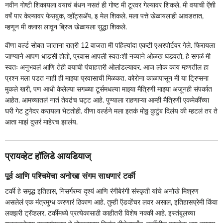
नवीन गोष्टी शिकायला वयाचं बंधन नसतं ही गोष्ट मी टूरवर गेल्यावर शिकले. मी वयाची ऐंशी
वर्षं पार केल्यावर फेसबुक, व्हॉट्सॲप, इ मेल शिकले. मला पत्ते खेळायलाही आवडतात,
म्हणून मी क्लास लावून ब्रिज खेळायला सुद्धा शिकले.
वीणा वर्ल्ड सोबत जाताना रात्री 12 वाजता मी पहिल्यांदा एकटी एअरपोर्टवर गेले. फिरायला
जाण्याने आपण धाडसी होतो, प्रवास आपली स्वतःशी नव्याने ओळख घडवतो, हे सगळं मी
स्वतः अनुभवलं आणि तेही वयाची पंचाहत्तरी ओलांडल्यावर. आज लोक काय म्हणतील हा
प्रश्न मला पडत नाही ही माझ्या प्रवासाची मिळकत. कोरोना काळापासून मी या ट्रिप्सना
मुकले खरी, पण आधी केलेल्या सगळ्या टूर्समधल्या माझ्या मैत्रिणी माझ्या अजूनही संपर्कात
आहेत. आमच्यातलं नातं तेवढंच घट्ट आहे. पुण्याला राहणाऱ्या आम्ही मैत्रिणी एकमेकींच्या
घरी गेट टुगेदर करायला भेटतोही. वीणा वर्ल्डने मला इतकं मोठ्ठ कुटुंब दिलंय की म्हटलं तर ते
आता माझं दुसरं माहेरच झालंय.
प्रायव्हेट हॉलिडे आयडियाज्‌‍
पूर्व आणि पश्चिमेचा अनोखा संगम साधणारं टर्की
टर्की हे समृद्ध इतिहास, निसर्गरम्य दृश्यं आणि रंगीबेरंगी संस्कृती यांचे अनोखे मिश्रण
असलेलं एक मंत्रमुग्ध करणारं ठिकाण आहे. तुम्ही ऍडव्हेंचर लवर असाल, इतिहासप्रेमी किंवा
लक्झरी ट्रॅव्हलर, टर्कीमध्ये प्रत्येकासाठी काहीतरी विशेष नक्की आहे. इस्तंबूलच्या