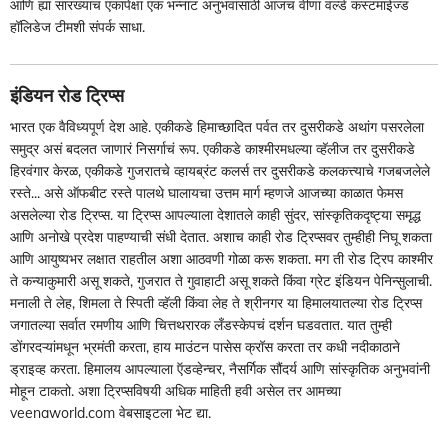
आणि ह्या सारख्याच एकापेक्षा एक भन्नाट अनुभवांसाठी आजच वीणा वर्ल्ड कस्टमाईज्ड
हॉलिडेज टीमशी संपर्क साधा.
इंडियन रोड ट्रिप्स
भारत एक वैविध्यपूर्ण देश आहे. एकीकडे हिमाच्छादित पर्वत तर दुसरीकडे अथांग पसरलेला
समुद्र असं बदलत जाणारं निसर्गाचं रूप. एकीकडे काश्मीरमधल्या व्हॅलीज तर दुसरीकडे
हिरवंगार केरळ, एकीकडे गुजरातचे व्हायब्रंट कलर्स तर दुसरीकडे कलकत्त्याचे गजबजलेले
रस्ते... असे ऑफबीट रस्ते पालथे घालायचा उत्तम मार्ग म्हणजे आजच्या काळात फेमस
असलेल्या रोड ट्रिप्स. या ट्रिप्स आपल्याला देशातले काही सुंदर, सांस्कृतिकदृष्ट्या समृद्ध
आणि अनोखे प्रदेश पाहण्याची संधी देतात. अशाच काही रोड ट्रिप्सवर तुम्हीही निघू शकता
आणि आयुष्यभर लक्षात राहतील अशा आठवणी गोळा करू शकता. मग ती रोड ट्रिप काश्मीर
ते कन्याकुमारी असू शकते, गुजरात ते गुवाहाटी असू शकते किंवा ग्रेट इंडियन पेनिन्सुलाची.
मनाली ते लेह, शिमला ते स्पिती व्हॅली किंवा लेह ते श्रीनगर या हिमालयातल्या रोड ट्रिप्स
जगातल्या सर्वात रमणीय आणि चित्तथरारक लँडस्केपचं दर्शन घडवतात. यात तुम्ही
डोंगरदऱ्यांमधून भ्रमंती करता, हाय माउंटन पासेस क्रॉस करता तर कधी नदीकाठाने
ड्राइव्ह करता. हिमालय आपल्याला ऍडव्हेन्चर, नैसर्गिक सौंदर्य आणि सांस्कृतिक अनुभवांनी
मोहून टाकतो. अशा ट्रिप्सविषयी अधिक माहिती हवी असेल तर आमच्या
veenaworld.com वेबसाइटला भेट द्या.