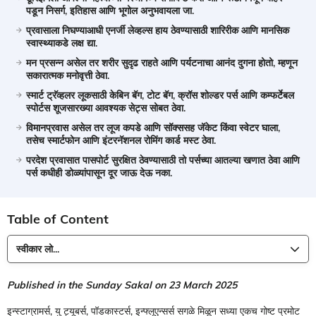
पडून निसर्ग, इतिहास आणि भूगोल अनुभवायला जा.
प्रवासाला निघण्याआधी एनर्जी लेव्हल्स हाय ठेवण्यासाठी शारिरीक आणि मानसिक
स्वास्थ्याकडे लक्ष द्या.
मन प्रसन्न असेल तर शरीर सुदृढ राहते आणि पर्यटनाचा आनंद दुगना होतो, म्हणून
सकारात्मक मनोवृत्ती ठेवा.
स्मार्ट ट्रॅव्हलर लूकसाठी केबिन बॅग, टोट बॅग, क्रॉस शोल्डर पर्स आणि कम्फर्टेबल
स्पोर्टस शूजसारख्या आवश्यक सेट्स सोबत ठेवा.
विमानप्रवास असेल तर लूज कपडे आणि सॉक्ससह जॅकेट किंवा स्वेटर घाला,
तसेच स्मार्टफोन आणि इंटरनॅशनल रोमिंग कार्ड मस्ट ठेवा.
परदेश प्रवासात पासपोर्ट सुरक्षित ठेवण्यासाठी तो पर्सच्या आतल्या खणात ठेवा आणि
पर्स कधीही डोळ्यांपासून दूर जाऊ देऊ नका.
Table of Content
स्वीकार लो...
Published in the Sunday Sakal on 23 March 2025
इन्स्टाग्रामर्स, यु ट्यूबर्स, पॉडकास्टर्स, इन्फ्लूएन्सर्स सगळे मिळून सध्या एकच गोष्ट प्रमोट