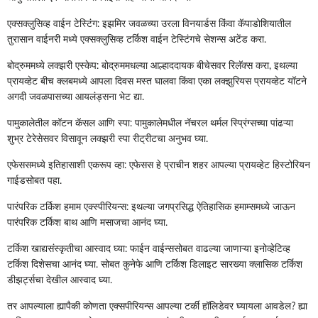
एक्सक्लुसिव्ह वाईन टेस्टिंग: इझमिर जवळच्या उरला विनयार्डस किंवा कॅपाडोशियातील
तुरासान वाईनरी मध्ये एक्सक्लुसिव्ह टर्किश वाईन टेस्टिंगचे सेशन्स अटेंड करा.
बोद्रुममध्ये लक्झरी एस्केप: बोद्रुममधल्या आल्हाददायक बीचेसवर रिलॅक्स करा, इथल्या
प्रायव्हेट बीच क्लबमध्ये आपला दिवस मस्त घालवा किंवा एका लक्झुरियस प्रायव्हेट यॉटने
अगदी जवळपासच्या आयलंड्सना भेट द्या.
पामुकालेतील कॉटन कॅसल आणि स्पा: पामुकालेमधील नॅचरल थर्मल स्प्रिंग्सच्या पांढऱ्या
शुभ्र टेरेसेसवर विसावून लक्झरी स्पा रीट्रीटचा अनुभव घ्या.
एफेससमध्ये इतिहासाशी एकरूप व्हा: एफेसस हे प्राचीन शहर आपल्या प्रायव्हेट हिस्टोरियन
गाईडसोबत पहा.
पारंपरिक टर्किश हमाम एक्स्पीरियन्स: इथल्या जगप्रसिद्ध ऐतिहासिक हमाम्समध्ये जाऊन
पारंपरिक टर्किश बाथ आणि मसाजचा आनंद घ्या.
टर्किश खाद्यसंस्कृतीचा आस्वाद घ्या: फाईन वाईन्ससोबत वाढल्या जाणाऱ्या इनोव्हेटिव्ह
टर्किश दिशेसचा आनंद घ्या. सोबत कुनेफे आणि टर्किश डिलाइट सारख्या क्लासिक टर्किश
डीझर्ट्सचा देखील आस्वाद घ्या.
तर आपल्याला ह्यापैकी कोणता एक्सपीरियन्स आपल्या टर्की हॉलिडेवर घ्यायला आवडेल? ह्या