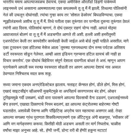
भारतीय ममत्व आपल्याजवळच ठेवायचं. एकदा अमेरिकेत ऑरलँडो डिझ्नी पार्कमध्ये
लाइनमध्ये उभं असताना आमच्यातल्या एका कपलमध्ये तू तू मैं मैं झाली. तिथल्या पोलिसांनी
नेलं की उचलून दोघांनाही. त्यांचा गुन्हा काय तर ‌‘सोशल डेकोरम‌’ बिघडविण्याचा. एकदा
न्यूझीलंडमध्ये अशीच तू तू मैं मैं. तिथे पतीला एका तुरूंगात तर पत्नीला दुसऱ्या तुरूंगात ठेवलं
त्यांनी आठ दिवस. पोलिसांचं म्हणणं, ते दोघं एकत्र राहणं योग्य नाही. आपलं मोठ्या
आवाजातलं बोलणं वा तू तू मैं मैं अडचणीत आणते ती अशी. हल्ली अशी हमरीतुमरी
एअरपोर्टवर केली तर कायदेशीर कार्यवाही केली जाईल असे बोर्ड तुम्ही पाहिले असतील. मागे
एका टूरवरून एका हॉटेलचा मेसेज आला `तुमच्या ग्रुपमधल्या दोन रुम्स पर्यटक अतिशय
डर्टी स्वरूपात सोडून गेलेयत. आम्ही आता इंडियन ग्रुप्सना हॉटेल द्यायचं की नाही हा
विचार करतोय‌’. एक दोघांचं बिहेवियर संपूर्ण देशाला दावणीला बांधतं ते असं. म्हणून आपण
प्रत्येकाने आपली रूम स्वच्छ स्वरूपात सोडली तर आपण आपल्या देशाचं नाव अव्वल
ठेवण्यात निश्चितच मदत करू शकू.
सध्या जमाना एकदम अनप्रेडिक्टेबल झालाय. फ्लाइट कॅन्सल होणं, डीले होणं, मिस होणं,
एखादं साइटसीइंग व्हीआयपी मुव्हमेंटमुळे वा अपरिहार्य कारणास्तव बंद होणं, ओव्हर
टूरिझममुळे गर्दी उसळणं, थंडी वारा पावसाने आपल्या दिवसाची दैना उडवणं, एअरलाईनमध्ये
बॅगा हरवणं, एखाद्या ठिकाणाचे नियम बदलणं, ह्या आपल्या कंट्रोलच्या बाहेरच्या गोष्टी
घडताहेत. अशावेळी पेशन्स आणि पॉझिटिव्ह अप्रोच फार महत्वाचा असणार आहे. तेव्हा
आपल्या सगळ्या ग्रंथ पुराणात शिकविल्याप्रमाणे एक ॲटिट्यूड अंगी बाळगूया, ‌‘स्वीकार लो‌’
आणि मग मार्गक्रमणा करूया. कितीही मोठी अडचण असली तर मार्ग निघतोच. चाळीस
वर्षांचा माझा अनुभव आहे. सो.. हॅप्पी जर्नी, डोन्ट वरी बी हॅप्पी! हकुना मटाटा!