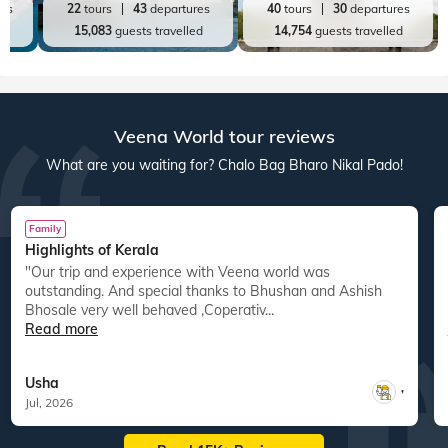
res
22
tours
43
departures
40
tours
30
departures
ed
15,083
guests travelled
14,754
guests travelled
Veena World tour reviews
What are you waiting for? Chalo Bag Bharo Nikal Pado!
Family
Highlights of Kerala
"Our trip and experience with Veena world was
"
outstanding. And special thanks to Bhushan and Ashish
Bhosale very well behaved ,Coperativ...
Read more
Usha
,
Jul, 2026