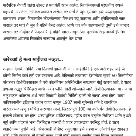
पारंपरिक नेपाळी राईस डोनट हे पदार्थही खास आहेत. सिक्कीममधली प्रेक्षणीय स्थळं
पहायची असतील, ट्रेकिंग आवडत असेल, तर मार्च ते जून दरम्यान इथे आल्हाददायक
वातावरण असतं. हिमालयीन लँडस्केप्सचा क्लिअर व्ह्यू पहायला आणि ट्रेकिंगसाठी जात
असाल तर मार्च ते जून हे महिने बेस्ट आहेत. आणि जर बर्फ पाहण्यासाठी तुम्ही इथे जाणार
असाल तर नोव्हेंबर ते फेब्रुवारी हे महिने खास राखून ठेवा. प्रत्येक सीझनमध्ये हॅपनिंग
असलेल्या आपल्या सिक्कीम राज्याला आवर्जून भेट द्याच!
अरेच्चा! हे मला माहीतच नव्हतं...
तम्हाला देवांची निर्मिती ज्या ठिकाणी झाली ती जागा माहितीये? हे एक असे शहर आहे जे
कोणी निर्माण केलं हेही एक रहस्यच आहे. मेक्सिको शहराच्या ईशान्येला सुमारे 50 किलोमीटर
अंतरावर तेओतिउआकान हे प्री कोलंबियन अमेरिकेतील सगळ्यात मोठ्ठं रहस्य आहे. हे शहर
इथल्या अद्भुत पिरॅमिड्स आणि अर्बन प्लॅनिंगसाठी ओळखले जाते. तेओतिउआकान या नावाचा
नाहुआट्ल भाषेतला अर्थ 'ज्या ठिकाणी देवांची निर्मिती झाली ती जागा' असा होतो. याचा
अविश्वसनीय इतिहास जतन व्हावा म्हणून 1987 साली युनेस्को तर्फे हे जागतिक
वारसास्थळ म्हणून घोषित करण्यात आलं. ख्रिस्तपूर्व 100 व्या वर्षापर्यंत तेओतिउआकान हे
हजारो लोकांचं घर होतं. अत्याधुनिक आर्किटेक्चर, ग्रीड बेस्ड स्ट्रीट सिस्टिम आणि इथले
सूर्य आणि चंद्राचे भव्य पिरॅमिड्स यासाठी हे शहर त्याकाळात प्रसिद्ध होतं. हे शहर
अझटेकच्या पूर्वीचे आहे. कोणत्याही विशिष्ट समुदायात इथे राहणाऱ्या लोकांचं मूळ सापडत
नाही आणि म्हणूनच ती नेमकी कुठून आली होती याबद्दल काहीच उत्तरं मिळत नसल्याने