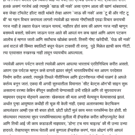
हलकं असणं गरजेचं आहे त्यामुळे `खाऊ की नको‌’ असा प्रश्न आला की खाणं थांबवायचं.
बस जेव्हा टॉयलेट हॉल्ट साठी थांबते तेव्हा आपण `जाऊ की नको‌’ असा `टू बी ऑर नॉट टू
बी' चा गहन विचार करायला लागतो त्यावेळी ह्या साध्या गोष्टीसाठी एवढा विचार करायची
गरज नाही हे लक्षात घेऊन जाऊन यायचं, नाहीतर होतं काय की आपण गरज नाही म्हणून
बसमध्ये बसतो, सर्वजण जाऊन परत आले की आपलं मन कच खातं आणि आपण पटकन
आलोच हं म्हणत जातो आणि सर्वांचाच खोळंबा करतो. तिसरी गोष्ट खरेदीची. `घेऊ की नको‌’
असं वाटलं की किंमत क्वालिटी बघून घेऊन टाकावी ती वस्तू. पुढे मिळेल ह्याची काय गॅरंटी.
त्या प्रवासात रुखरुख नाही लावून घ्यायचीय आपल्याला.
ज्यावेळी आपण पर्यटन करतो त्यावेळी आपण आपल्या भारताचं प्रतिनिधित्व करीत असतो.
आपण एक पर्यटक म्हणून कसे वागतो ह्यावर संपूर्ण भारताविषयीचं मत आपण परदेशात
निर्माण करीत असतो. त्यामुळे तिथले नीतीनियम आणि इंटरनॅशनल नॉर्म्स पाळणं हे आपले
कर्तव्य बनून जातं. एकदा मी अगदी सुरुवातीला विमानात `सीट बेल्ट्‌‍स ऑन'ची साइन सुरू
असताना वरच्या केबिन बॅगेतून काहीतरी घेण्यासाठी उभी राहिले आणि तो सुपरवायजर
माझ्यावर एवढ्या मोठ्याने अक्षरशः खेकसला की मला अगदी मेल्याहून मेल्यासारखं झालं.
अर्थात पुन्हा आयुष्यात कधीही ती चूक मी केली नाही. एकदा अलास्काच्या केटचिकन
आयलंडवर आम्ही एक शो बघत होतो. छोटी छोटी मुलं काय मस्त परफॉर्मन्स देत होती. शो
संपल्यावर त्यातल्या सुपर परफॉर्मन्सवाल्या मुलीला मी हॅन्डशेक करीत काँग्रज्युलेट केलं
आणि तिची आई जी काय कडाडली माझ्यावर, ‌‘डोन्ट टच माय चाइल्ड‌’ की मी उभ्या उभ्या
हादरले. तेव्हापासून शपथ घेतली असं कुणाला हॅन्डशेक करणं, गाल ओढणं वगेरे आपलं