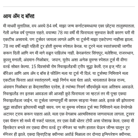
आय ॲम द बॉस!
मी माधवी मुतालिक, वय अवघे 84 वर्षं. माझा जन्म कर्नाटकमधल्या एका छोट्या तालुक्यातला.
गेली अनेक वर्षं पुण्यात राहते. वयाच्या 78 व्या वर्षी मी फिरायला सुरुवात केली कारण घरी मी
एकटीच असायचे. पण टूर्सवर जायला लागले आणि या टूर्सनी माझा एकटेपणा नाहीसा झाला.
78 व्या वर्षी माझी पहिली टूर होती वुमन्स स्पेशल केरळ. या टूरने मला स्वातंत्र्याची जाणीव
करून दिली आणि मग मी मागे वळून पाहिलंच नाही. केरळनंतर सिंगापूर, मलेशिया, राजस्थान,
कुल्लू मनाली, अंदमान-निकोबार, जपान, युरोप अशा अनेक वुमन्स स्पेशल टूर्स मी वीणा
वर्ल्ड सोबत केल्या. 15 दिवसांची रोम स्वित्झर्लंडची ट्रीप सुद्धा केली. एज इज्‌‍ नॉट अ
बॅरिअर आणि आय ॲम द बॉस हे फीलिंग मला या टूर्स नी दिलं. या टूर्सच्या निमित्ताने मला
एकटीला फिरता आलं स्वतंत्रपणे. माझे निर्णय मला घेता आले. भारलातलं केरळ राज्य,
अंदमान निकोबार हा केंद्रशासित प्रदेश, हे त्यांच्या निसर्ग सौंदर्यामुळे मला अतिशय आवडले.
स्वित्झर्लंड तर इतका आवडला की आजही कुठे फिरायला जा म्हटलं तर मी पुन्हा एकदा
स्वित्झर्लंडला जाईन. या टूर्सला जाण्यापूर्वी मी कायम साड्या नेसत आले. इतकं की झोपताना
सुद्धा साडीवर झोपायची माझी सवय. पण या वुमन्स स्पेशल टूर्स च्या निमित्ताने मला वेगवेगळे
अटायर ट्राय करून पाहता आले. मला एक वेगळाच आत्मविश्वास जाणवायला लागला. टूरवर
एका फॅशन शो मध्ये मी स्कर्ट घातला, तर एका वेळी धोतर टोपी असा पोशाख केला. एकदा मी
क्रिकेटर बनले तर एकदा वीणा वर्ल्ड टूर मॅनेजर चा फ्लॅग हातात घेऊन जीन्स घालून टूर
मॅनेजर ही झाले. एकदा क्रिएटिव्ह क्वीनचा अवॉर्ड मिळाला तर दोनदा इन्स्पिरेशन क्वीनचा.