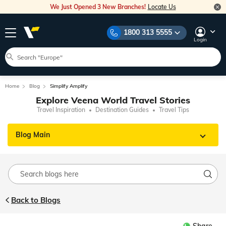
We Just Opened 3 New Branches!
Locate Us
1800 313 5555
Login
Home
Blog
Simplify Amplify
Explore Veena World Travel Stories
Travel Inspiration
Destination Guides
Travel Tips
Blog Main
Back to Blogs