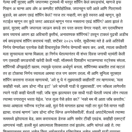
गेल्या वर्षी युएसए आणि जपानच्या टूरमध्ये मी भरपूर शॉपिंग केलं कपड्यांचं, म्हणजे इफ
गिव्हन अ चान्स आय अ‍ॅम अ कम्प्लीट शॉपोहोलिक. जपानहून घरी आले आणि गिल्टमध्ये
बुडाले, का आपण एवढं शॉपिंग केलं? गरज तर नव्हती, मग कुठे स्वस्त आहे म्हणून, कुठे
स्टाईल म्हणून तर कुठे जस्ट आवडलं म्हणून गरज नसताना एवढं शॉपिंग? आता झालं ते
झालं, युएसए आणि जपानला जाऊन कपडे तर परत करता येणार नव्हते. मग प्रायश्चित्त
काय घ्यायचं आपण ह्या अविचारी कृतीचं, अनावश्यक शॉपिंगचं? ठरवून टाकलं पुढची अडीच
वर्ष कपड्याचं शॉपिंग करायचं नाही. सप्टेंबर २०२५ पर्यंत. सुधीरच्या मते हे असे अतिरेकी
निर्णय घेण्यापेक्षा प्रत्येक वेळी विचारपूर्वक निर्णय घेण्याची सवय कर. असो, त्याला कधीतरी
मला सुनवायला चान्स मिळाला. हा निर्णय घेतल्यानंतर मी शंभर दिवस जगाची भ्रमंती केली
पण एकदाही कपडयांची खरेदी केली नाही. मॉलमध्ये दिशाहीन भटकण्याचा स्ट्रेसच संपला.
शॉपिंगची अँगझाईटी खतम. त्यामुळे प्रवास अर्थपूर्ण बनला. शॉपिंगच्या बाबतीत तसं म्हटलं
तर हा टोकाचा निर्णय घ्यायला आमचा राज पण कारण ठरला. मी आणि सुनिला युएसएत
शॉपिंग करताना राजला म्हणायचो, ’अरे तू घे नं तुझ्यासाठी काहीतरी’ तर म्हणायचा, ’मला
काहीही नको. आय डोन्ट नीड इट!’ ’अरे चांगली गाडी घे तुझ्यासाठी’. पण जॉबला लागेपर्यंत
त्याने गाडी काही घेतली नाही. जॉब सुरू झाल्यावर एक साधी गाडी घेतली ज्याचं लोन त्याला
त्याच्या पगारातून भरता येईल. ’राज तुला पैसे हवेत का?’ ’नको मम मी आता जॉब करतोय.’
सध्या आम्हाला नवीनच स्ट्रेस आहे, मुलं पैसे मागतात ह्याचा नाही तर मुलं पैसे मागत नाही
ह्याचा. राजचं म्हणणं ’आय डोन्ट वॉन्ट थिंग्ज अननेसेसरीली’. शेअर्ड अपार्टमेंटमध्ये त्याच्या
रूममध्ये झोपायला बेड, काम करायचला डेस्क आणि समोर टीव्ही एवढंच. काहीही एक्स्ट्रॉ
आणायचं नाही. हल्ली मुलं आपल्याला शिकवतात तसं झालंय. आणि चांगलं आहे ते. त्या
शिकण्यातूनच बहुदा असेल किंवा आईन्स्टाईन इन्स्पिरेशन असेल आमची गाडी घ्यायचा