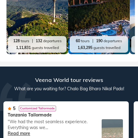
128
tours
132
departures
60
tours
190
departures
1,11,831
guests travelled
1,63,295
guests travelled
Veena World tour reviews
What are you waiting for? Chalo Bag Bharo Nikal Pado!
5
Customized Tailormade
Tanzania Tailormade
"We had the most seamless experience.
Everything was we...
Read more