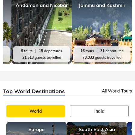
Andaman and Nicobar
Jammu and Kashmir
es
9
tours
19
departures
16
tours
31
departures
d
21,513
guests travelled
73,033
guests travelled
Top World Destinations
All World Tours
World
India
Europe
South East Asia
A