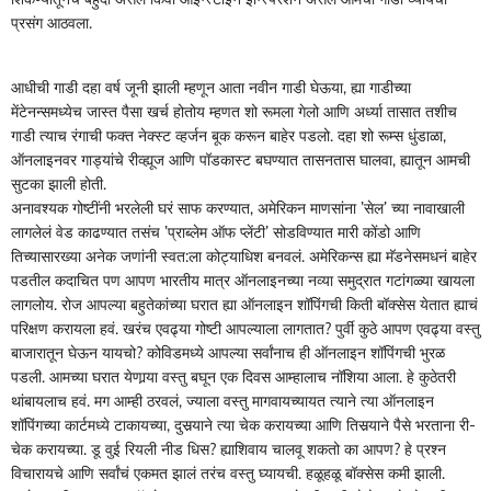
प्रसंग आठवला.
आधीची गाडी दहा वर्ष जूनी झाली म्हणून आता नवीन गाडी घेऊया, ह्या गाडीच्या
मेंटेनन्समध्येच जास्त पैसा खर्च होतोय म्हणत शो रूमला गेलो आणि अर्ध्या तासात तशीच
गाडी त्याच रंगाची फक्त नेक्स्ट व्हर्जन बूक करून बाहेर पडलो. दहा शो रूम्स धुंडाळा,
ऑनलाइनवर गाड्यांचे रीव्ह्यूज आणि पॉडकास्ट बघण्यात तासनतास घालवा, ह्यातून आमची
सुटका झाली होती.
अनावश्यक गोष्टींनी भरलेली घरं साफ करण्यात, अमेरिकन माणसांना ’सेल’ च्या नावाखाली
लागलेलं वेड काढण्यात तसंच ’प्राब्लेम ऑफ प्लेंटी’ सोडविण्यात मारी कोंडो आणि
तिच्यासारख्या अनेक जणांनी स्वत:ला कोट्याधिश बनवलं. अमेरिकन्स ह्या मॅडनेसमधनं बाहेर
पडतील कदाचित पण आपण भारतीय मात्र ऑनलाइनच्या नव्या समुद्रात गटांगळ्या खायला
लागलोय. रोज आपल्या बहुतेकांच्या घरात ह्या ऑनलाइन शॉपिंगची किती बॉक्सेस येतात ह्याचं
परिक्षण करायला हवं. खरंच एवढ्या गोष्टी आपल्याला लागतात? पुर्वी कुठे आपण एवढ्या वस्तु
बाजारातून घेऊन यायचो? कोविडमध्ये आपल्या सर्वांनाच ही ऑनलाइन शॉपिंगची भुरळ
पडली. आमच्या घरात येणार्‍या वस्तु बघून एक दिवस आम्हालाच नॉशिया आला. हे कुठेतरी
थांबायलाच हवं. मग आम्ही ठरवलं, ज्याला वस्तु मागवायच्यायत त्याने त्या ऑनलाइन
शॉपिंगच्या कार्टमध्ये टाकायच्या, दुसर्‍याने त्या चेक करायच्या आणि तिसर्‍याने पैसे भरताना री-
चेक करायच्या. डू वुई रियली नीड धिस? ह्याशिवाय चालवू शकतो का आपण? हे प्रश्न
विचारायचे आणि सर्वांचं एकमत झालं तरंच वस्तु घ्यायची. हळूहळू बॉक्सेस कमी झाली.