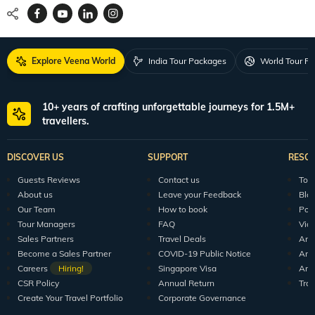
Explore Veena World
India Tour Packages
World Tour P
10+ years of crafting unforgettable journeys for 1.5M+
travellers.
DISCOVER US
SUPPORT
RESO
Guests Reviews
Contact us
Tour
About us
Leave your Feedback
Blo
Our Team
How to book
Pod
Tour Managers
FAQ
Vid
Sales Partners
Travel Deals
Arti
Become a Sales Partner
COVID-19 Public Notice
Arti
Careers
Hiring!
Singapore Visa
Arti
CSR Policy
Annual Return
Tra
Create Your Travel Portfolio
Corporate Governance