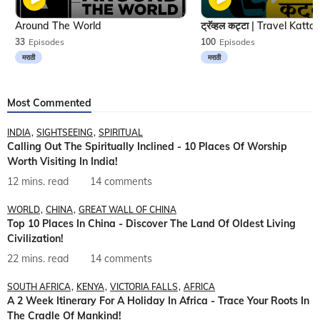
Around The World
33
Episodes
100
Episodes
मराठी
मराठी
Most Commented
INDIA
SIGHTSEEING
SPIRITUAL
Calling Out The Spiritually Inclined - 10 Places Of Worship
Worth Visiting In India!
12 mins. read
14 comments
WORLD
CHINA
GREAT WALL OF CHINA
Top 10 Places In China - Discover The Land Of Oldest Living
Civilization!
22 mins. read
14 comments
SOUTH AFRICA
KENYA
VICTORIA FALLS
AFRICA
A 2 Week Itinerary For A Holiday In Africa - Trace Your Roots In
The Cradle Of Mankind!