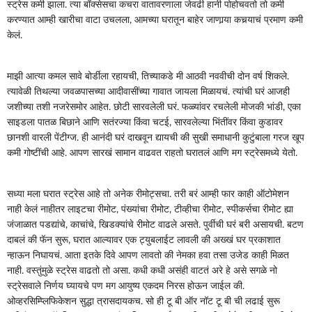
स्ट्रेस कमी झाला. त्या बॉक्सेसचा कचरा वातावरणाला जेवढी हानी पोहोचवतो तो कमी
करण्यात आम्ही खारीचा वाटा उचलला, आमच्या घरातून बाहेर जाणार्‍या कचर्‍याचं प्रमाण कमी
केलं.
माझी आत्या कमल सावे बोर्डीला रहायची, तिच्याकडे मी आठवी नववीची दोन वर्ष शिकले.
त्यावेळी तिथल्या जवळपासच्या आदीवासींच्या गावात जायला मिळायचं. त्यांची घरं आजही
जशीच्या तशी नजरेसमोर आहेत. छोटी सारवलेली घरं. फळ्यांवर रचलेली मोजकी भांडी, एका
साइडला पातळ बिछाने आणि सतंरज्या किंवा चटई, सारवलेल्या भिंतींवर किंवा कुडावर
छानशी वारली पेंटीग्ज. ही आनंदी घरं दाखवून द्यायची की सुखी समाधानी कुटुंबाला गरज खूप
कमी गोष्टींची आहे. आपण सारखं सामान वाढवत राहतो घरातलं आणि मग स्ट्रेसमध्ये येतो.
सध्या मला घरात स्ट्रेस आहे तो अनेक रीमोट्सचा. तरी बरं आम्ही फार काही ऑटोमेशन
नाही केलं नाहीतर लाइटचा रीमोट, पंख्यांचा रीमोट, टीव्हीचा रीमोट, स्पीकर्सचा रीमोट ह्या
जंजाळात पडद्यांचे, काचांचे, खिडक्यांचे रीमोट वाढले असते. पुर्वीची घरं बरी असायची. बटण
दाबलं की फॅन सुरू, घरात आल्यावर एक ट्युबलाईट लावली की अख्खं घर प्रकाशात
न्हाऊन निघायचं. आता इतके दिवे आपण लावतो की नेमका हवा तसा उजेड काही मिळत
नाही. वस्तुंमुळे स्ट्रेस वाढतो तो असा. कधी कधी असंही वाटतं अरे हे असे सगळे नो
स्ट्रेसवाले निर्णय घ्यायचे पण मग आयुष्य एकदम निरस होऊन जाईल की.
ओव्हरसिम्प्लिफिकेशन सुद्धा त्रासदायकच. सो ही टू बी ऑर नॉट टू बी ची लढाई सुरू