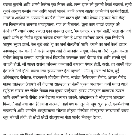
घराचा मुलांनी आणि आम्ही केलेला एक नियम आहे. लग्न झालं की मुलांनी वेगळं रहायचं. तुम्ही
तुमचं आयुष्य एन्जॉय करा आणि आम्ही आमचं. बाकी आपण आहोत एकमेकांचे एकमेकांसाठी.
भारतीय आईवडील असल्याने बर्‍यापैकी गिल्ट वाटत होती नील वेगळा राहायला गेला तेव्हा.
त्या गिल्टमध्येच आमच्या धाकट्याला, राज ला विचारलं, ’तुला काय वाटतं एकत्र की
वेगवेगळं?’ त्याचं स्पष्ट शब्दात एका वाक्यात उत्तर, ’मम एकत्र राहायचं नाही.’ आता दोन वर्ष
झाली आणि हा निर्णय खूपच चांगला घेतला गेला हे आम्हा सर्वांनाच पटलं. एका निर्णयाने
आयुष्य सुकर झालं. वेळ कुठे आहे ’तू का असं बोललीस’ आणि ’त्याने का असं केलं’ ह्यावर
काथ्याकूट करायला? जे काही आयुष्य आहे ते आनदांत जगूया. जेवढ्या गोष्टी सुलभ करता
येतील तेवढ्या करूया. ह्यामुळे व्यर्थ खिटपीट करण्यात खर्च होणारा वेळ आणि शक्ती पूर्ण
वाचली होती, जी आम्हा सर्वांना चांगल्या कामासाठी वापरता येणार होती. असो. तर आम्ही नील
हेताकडे गेलो होतो. बर्‍याच गप्पा झाल्यानंतर हेता म्हणाली, ’मॉम यू मस्ट सी धिस, वुई
ऑर्गनाइज्ड रीमोट्स. बेडरूमध्ये टीव्हीचा रीमोट, साऊंड सिस्टिमचा रीमोट, अ‍ॅप्पल रीमोट
माझ्या साईडला ठेवायचे की नीलच्या साईडला हा नेहमी प्रश्न असायचा. कधी मनात आलं
म्युझिक लावावं तर रीमोट नेमका त्या दुसर्‍या साईडला. ह्यावर सोल्युशन काढायचं ठरवलं
आणि आम्ही सगळे रीमोट असे बेडच्या मध्यावर लावले. अ‍ॅमेझॉनवर हे सोल्युशन आम्हाला
मिळालं.’ वाह! क्या बात है! त्यांना दाखवलं नाही पण मनातून मी खूप खुश झाले. एकमेकांच्या
सहाय्याने आणि संमतीने आयुष्यातल्या छोट्या छोट्या गोष्टींवर सोल्युशन्स काढण्याची सवय
खूप चांगली होती. ही छोटी छोटी सोल्युशन्स मोठा आनंद मिळवून देतात.
अनावश्यक गोष्टींमध्ये उगाचच खर्च होणारा वेळ वाचविण्यासाठी आणि तोच वेळ चांगल्या