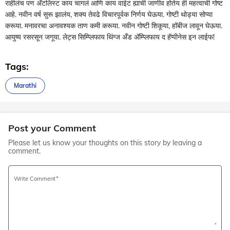
राहीलंच पण अ‍ॅटलिस्ट काय चागलं आणि काय वाईट ह्याची जाणीव होतेय ही महत्वाची गोष्ट
आहे. नवीन वर्ष सुरू झालंय, शक्य तेवढे विचारपूर्वक निर्णय घेऊया. गोष्टी थोड्या सोप्या
करूया. मनावरचा अनावश्यक ताण कमी करूया. नवीन गोष्टी शिकूया, हॉबीज लावून घेऊया.
आयुष्य रसरसून जगूया. लेट्स सिम्प्लिफाय थिंग्ज अँड अ‍ॅम्प्लिफाय द हॅप्पीनेस इन लाईफ!
Tags:
Marathi
Post your Comment
Please let us know your thoughts on this story by leaving a
comment.
Write Comment