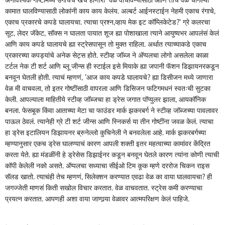
कामात घालविण्यासाठी लोकांनी काय काय केलंय. अल्बर्ट आईनस्टाईन नेहमी एकाच रंगाचे,
एकाच प्रकारचे कपडे घालायचा. त्याचा प्रश्न,व्हाय मेक इट कॉम्लिकेटेड?‘ ग्रे कलरचा
सूट, लेदर जॅकेट, सॉक्स न घालता पायात शूज ह्या पोशाखाला त्याने आयुष्यभर आपलंसं केलं
आणि काय कपडे घालायचे ह्या स्ट्रेसपासून तो मुक्त राहिला. अर्थात त्याच्याकडे एकाच
प्रकारच्या कपड्यांचे अनेक सेट्स होते. स्टीव्ह जॉब्ज ने अ‍ॅप्पलचा लोगो असलेला काळा
टर्टल नेक टी शर्ट आणि ब्लू जीन्स ही स्टाईल इसे मियाके ह्या जपानी फॅशन डिझायनरकडून
बनवून घेतली होती. त्याचं म्हणणं, ’आज काय कपडे घालायचे? ह्या डिसीजन मध्ये जाणारा
वेळ मी वाचवला, तो इतर गोष्टींसाठी वापरला आणि डिसिजन फटिगमधनं स्वतःची सुटका
केली. आपल्याला माहितीये स्टीव्ह जॉब्जचा हा ड्रेस जगात पॉप्युलर झाला, आयकॉनिक
बनला. फेसबूक किंवा आताच्या मेटा चा फाउंडर मार्क झकरबर्ग ने स्टीव्ह जॉब्जच्या पावलावर
पाऊल ठेवलं. त्यानेही ग्रे टी शर्ट जीन्स आणि स्निकर्स या तीन गोष्टींना जवळ केलं. त्याचा
हा ड्रेस इटालियन डिझायनर ब्रुनेल्लो कुचिनेली ने बनवलेला आहे. मार्क झकरबर्गच्या
म्हण्यानुसार एकच ड्रेस घालण्याचं कारण आपली शक्ती इतर महत्वाच्या कामांवर केंद्रित
करता येते. ह्या मंडळींनी हे ड्रेसेस डिझाईनर कडून बनवून घेतले कारण त्यांना कोणी त्याची
कॉपी केलेली नको असते. अ‍ॅप्पलचा सध्याचा सीईओ टिम कूक म्हणे दररोज चिकन राइस
सॅलड खातो. त्याचंही तेच म्हणणं, सिलेक्शन करण्यात एवढा वेळ का वाया घालवायचा? ही
जगज्जेती माणसं किती सखोल विचार करतात. वेळ वाचवतात. स्ट्रेस कमी करण्याचा
प्रयत्न करतात. आपणही अशा वाया जाणार्‍या वेळावर आत्मपरिक्षण केलं पाहिजे.