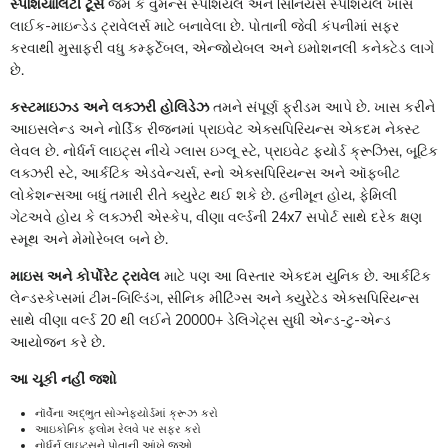
સ્પેશિયાલિટી ટૂર્સ
જેમ કે વુમન્સ સ્પેશિયલ અને સિનિયર્સ સ્પેશિયલ ખાસ
લાઈક-માઇન્ડેડ ટ્રાવેલર્સ માટે બનાવેલા છે. પોતાની જેવી કંપનીમાં સફર
કરવાથી મુસાફરી વધુ કમ્ફર્ટેબલ, એન્જોયેબલ અને ઇમોશનલી કનેક્ટેડ લાગે
છે.
કસ્ટમાઇઝ્ડ અને લક્ઝરી હોલિડેઝ
તમને સંપૂર્ણ ફ્રીડમ આપે છે. ખાસ કરીને
આઇસલેન્ડ અને નોર્ડિક રીજનમાં પ્રાઇવેટ એક્સપિરિયન્સ એકદમ નેક્સ્ટ
લેવલ છે. નોર્ધર્ન લાઇટ્સ નીચે ગ્લાસ ઇગ્લૂ સ્ટે, પ્રાઇવેટ ફ્યોર્ડ ક્રૂઝિસ, બૂટિક
લક્ઝરી સ્ટે, આર્કટિક એડવેન્ચર્સ, સ્નો એક્સપિરિયન્સ અને ઑફબીટ
લોકેશન્સઆ બધું તમારી રીતે ક્યુરેટ થઈ શકે છે. હનીમૂન હોય, ફેમિલી
ગેટઅવે હોય કે લક્ઝરી એસ્કેપ, વીણા વર્લ્ડની 24x7 સપોર્ટ સાથે દરેક ક્ષણ
સ્મૂથ અને મેમોરેબલ બને છે.
માઇસ અને કોર્પોરેટ ટ્રાવેલ
માટે પણ આ વિસ્તાર એકદમ યુનિક છે. આર્કટિક
લેન્ડસ્કેપ્સમાં ટીમ-બિલ્ડિંગ, સીનિક મીટિંગ્સ અને ક્યુરેટેડ એક્સપિરિયન્સ
સાથે વીણા વર્લ્ડ 20 થી લઈને 20000+ ડેલિગેટ્સ સુધી એન્ડ-ટુ-એન્ડ
આયોજન કરે છે.
આ ચૂકી નહીં જશો
નૉર્વેના અદ્ભુત સોગ્નેફ્યોર્ડમાં ક્રૂઝ કરો
આઇકોનિક ફ્લોમ રેલવે પર સફર કરો
નોર્ધર્ન લાઇટ્સને પોતાની આંખે જુઓ