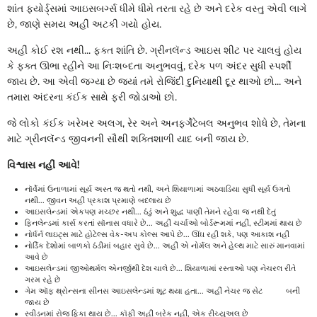
શાંત ફ્યોર્ડ્સમાં આઇસબર્ગ્સ ધીમે ધીમે તરતા રહે છે અને દરેક વસ્તુ એવી લાગે
છે, જાણે સમય અહીં અટકી ગયો હોય.
અહીં કોઈ રશ નથી... ફક્ત શાંતિ છે. ગ્રીનલૅન્ડ આઇસ શીટ પર ચાલવું હોય
કે ફક્ત ઊભા રહીને આ નિઃશબ્દતા અનુભવવું, દરેક પળ અંદર સુધી સ્પર્શી
જાય છે. આ એવી જગ્યા છે જ્યાં તમે રોજિંદી દુનિયાથી દૂર થાઓ છો... અને
તમારા અંદરના કંઈક સાથે ફરી જોડાઓ છો.
જે લોકો કંઈક ખરેખર અલગ, રેર અને અનફર્ગેટેબલ અનુભવ શોધે છે, તેમના
માટે ગ્રીનલૅન્ડ જીવનની સૌથી શક્તિશાળી યાદ બની જાય છે.
વિશ્વાસ નહીં આવે!
નૉર્વેમાં ઉનાળામાં સૂર્ય અસ્ત જ થતો નથી, અને શિયાળામાં અઠવાડિયા સુધી સૂર્ય ઉગતો
નથી... જીવન અહીં પ્રકાશ પ્રમાણે બદલાય છે
આઇસલેન્ડમાં એકપણ મચ્છર નથી... ઠંડું અને શુદ્ધ પાણી તેમને રહેવા જ નથી દેતું
ફિનલેન્ડમાં કાર્સ કરતાં સૉનાસ વધારે છે... અહીં ચર્ચાઓ બોર્ડરૂમમાં નહીં, સ્ટીમમાં થાય છે
નોર્ધર્ન લાઇટ્સ માટે હોટેલ્સ વેક-અપ કોલ્સ આપે છે... ઊંઘ રહી શકે, પણ આકાશ નહીં
નોર્ડિક દેશોમાં બાળકો ઠંડીમાં બહાર સુવે છે... અહીં એ નોર્મલ અને હેલ્થ માટે સારું માનવામાં
આવે છે
આઇસલેન્ડમાં જીઓથર્મલ એનર્જીથી દેશ ચાલે છે... શિયાળામાં રસ્તાઓ પણ નેચરલ રીતે
ગરમ રહે છે
ગેમ ઑફ થ્રોન્સના સીનસ આઇસલેન્ડમાં શૂટ થયા હતા... અહીં નેચર જ સેટ બની
જાય છે
સ્વીડનમાં રોજ ફિકા થાય છે... કૉફી અહીં બ્રેક નહીં, એક રીચ્યુઅલ છે