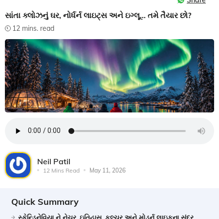
Share
સાંતા ક્લોઝનું ઘર, નોર્ધર્ન લાઇટ્સ અને ઇગ્લૂ... તમે તૈયાર છો?
12 mins. read
Neil Patil
12 Mins Read
May 11, 2026
Quick Summary
સ્કેન્ડિનેવિયા ને નેચર, ઇતિહાસ, કલ્ચર અને મોડર્ન લાઇફના સુંદર