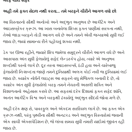
બરફ ચીરી સફર
અહીં તમે ફક્ત સેઇલ નથી કરતા... તમે બરફને ચીરીને આગળ વધો છો
આ વિસ્તારનો સૌથી અનોખો અને અદ્ભુત અનુભવ છે આર્કટિક અને
આઇસબ્રેકર ક્રૂઝ. આ ખાસ બનાવેલા શિપ્સ ફક્ત પાણીમાં સરકતા નથી,
તેઓ જાડા બરફને તોડી આગળ વધે છે અને તમને એવી જગ્યાઓ સુધી લઈ
જાય છે, જ્યાં સામાન્ય રીતે પહોંચવું શક્ય નથી.
ડેક પર ઊભા રહીને, જ્યારે શિપ જમેલા સમુદ્રને ચીરીને આગળ વધે છે અને
આસપાસ અંત સુધી ફેલાયેલું સફેદ લેન્ડસ્કેપ હોય, ત્યારે એ અનુભવ
શબ્દોથી પરનો લાગે છે. દૂર તરતા આઇસબર્ગ્સ, ઠંડી હવા અને ચારેબાજુ
ફેલાયેલી નિઃશબ્દતા જાણે તમને દુનિયાથી અલગ કોઈ નવી જ દુનિયામાં લઈ
જાય છે. ક્યારેક નોર્ધર્ન લાઇટ્સ આ સફરને વધુ મેજિકલ બનાવી દે છે, તો
ક્યારેક અંત સુધી ફેલાયેલો બરફ તમને નેચરની અસલી શક્તિ અને
વિશાળતાનો અહેસાસ કરાવે છે. આ સફરમાં દરેક દિશામાં ફક્ત સફેદ શાંતિ,
અનંત આર્કટિક વિશ્વ અને બરફથી ઢંકાયેલું અદ્ભુત સૌંદર્ય જોવા મળે છે.
અહીં દરેક ક્ષણ રો, પાવરફુલ અને એકદમ સરરિયલ લાગે છે. આ ફક્ત એક
ક્રૂઝ નથી, પરંતુ પૃથ્વીના સૌથી અનટચ્ડ અને અદ્ભુત વિસ્તારોમાં જવાની
એક સાચી એક્સપેડિશન છે, જે લાંબા સમય સુધી તમારી યાદોમાં જીવંત રહી
જાય છે.