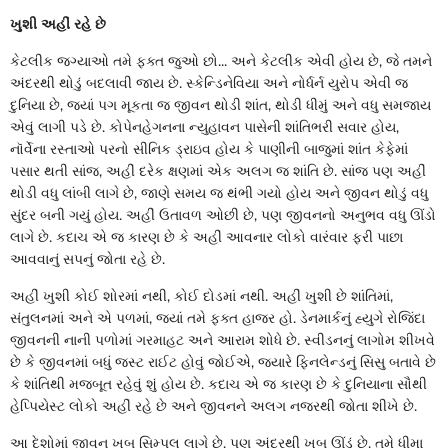
ખુશી અહીં રહે છે
કેટલીક જગ્યાઓ તમે ફક્ત જુઓ છો... અને કેટલીક એવી હોય છે, જે તમને
અંદરથી થોડું બદલાવી જાય છે. સ્કેન્ડિનેવિયા અને નોર્ધર્ન યુરોપ એવી જ
દુનિયા છે, જ્યાં પગ મૂકતા જ જીવન થોડી શાંત, થોડી ધીમું અને વધુ સમજાય
એવું લાગી પડે છે. કોપેનહેગનના ન્યુહાવન પાસેની શાંતિભરી સવાર હોય,
નૉર્વેના રસ્તાઓ પરનો સીનિક ડ્રાઇવ હોય કે પાણીની બાજુમાં શાંત કેફેમાં
પસાર થતી સાંજ, અહીં દરેક ક્ષણમાં એક અલગ જ શાંતિ છે. સાંજ પણ અહીં
થોડી વધુ લાંબી લાગે છે, જાણે સમય જ થંભી ગયો હોય અને જીવન થોડું વધુ
સુંદર બની ગયું હોય. અહીં ઉતાવળ ઓછી છે, પણ જીવનનો અનુભવ વધુ ઊંડો
લાગે છે. કદાચ એ જ કારણ છે કે અહીં આવનાર લોકો વારંવાર ફરી પાછા
આવવાનું સપનું જોતા રહે છે.
અહીં ખુશી કોઈ શોરમાં નથી, કોઈ દોડમાં નથી. અહીં ખુશી છે શાંતિમાં,
સંતુલનમાં અને એ પળમાં, જ્યાં તમે ફક્ત હાજર હો. ડેનમાર્કનું હ્યુગે રોજિંદા
જીવનની નાની પળોમાં ગરમાહટ અને આરામ શોધે છે. સ્વીડનનું લાગોમ શીખવે
છે કે જીવનમાં બધું જસ્ટ રાઈટ હોવું જોઈએ, જ્યારે ફિનલેન્ડનું સિસુ બતાવે છે
કે શાંતિથી મજબૂત રહેવું શું હોય છે. કદાચ એ જ કારણ છે કે દુનિયાના સૌથી
હેપ્પિયેસ્ટ લોકો અહીં રહે છે અને જીવનને અલગ નજરથી જોતા શીખે છે.
આ દેશોમાં જીવન ખૂબ સિમ્પલ લાગે છે, પણ અંદરથી ખૂબ ઊંડું છે. તમે ધીમા