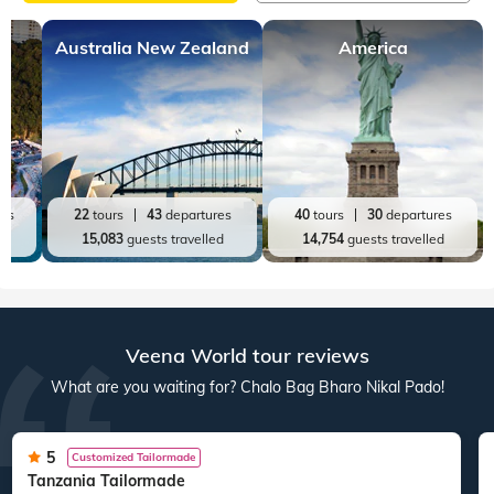
Australia New Zealand
America
res
22
tours
43
departures
40
tours
30
departures
ed
15,083
guests travelled
14,754
guests travelled
Veena World tour reviews
What are you waiting for? Chalo Bag Bharo Nikal Pado!
5
Customized Tailormade
Tanzania Tailormade