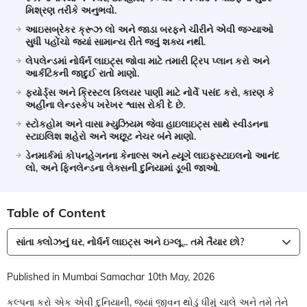
મિશ્રણ તરીકે અનુભવો.
આઇસબ્રેકર ક્રૂઝ લો અને જાડા બરફને ચીરીને એવી જગ્યાઓ
સુધી પહોંચો જ્યાં સામાન્ય રીતે જવું શક્ય નથી.
લેપલેન્ડમાં નોર્ધર્ન લાઇટ્સ જોવા માટે તમારી ટ્રિપ પ્લાન કરો અને
આર્કટિકની જાદુઈ રાતો માણો.
ફ્યોર્ડ્સ અને ક્રિસ્ટલ ક્લિયર પાણી માટે નોર્વે પસંદ કરો, કારણ કે
અહીંના લેન્ડસ્કેપ ખરેખર શ્વાસ રોકી દે છે.
સ્ટોકહોમ અને વાસા મ્યુઝિયમ જેવા હાઇલાઇટ્સ સાથે સ્વીડનના
સ્ટાઇલિશ શહેરો અને અછૂટ નેચર બંને માણો.
ડેનમાર્કમાં કોપનહેગનના કેનાલ્સ અને હ્યૂગે લાઇફસ્ટાઇલનો આનંદ
લો, અને ફિનલેન્ડના લેક્સની દુનિયામાં ડૂબી જાઓ.
Table of Content
સાંતા ક્લોઝનું ઘર, નોર્ધર્ન લાઇટ્સ અને ઇગ્લૂ... તમે તૈયાર છો?
Published in Mumbai Samachar 10th May, 2026
કલ્પના કરો એક એવી દુનિયાની, જ્યાં જીવન થોડું ધીમું ચાલે અને તમે તેને