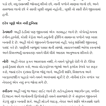
પડો છો, વધુ ધ્યાનથી જોવાનું શીખો છો, નાની પળોને માણવા લાગો છો, અને
સમજવા લાગો છો કે સાચી ખુશી વધુમાં નહોતી... ખુશી તો સારી રીતે જીવવામાં
હતી.
દરેક ખૂણે એક નવી દુનિયા
ડેનમાર્કઃ
અહીં ઠંડીમાં પણ જીવનમાં એક ગરમાહટ લાગે છે. કોપેનહેગનના
રંગીન હાર્બર્સ, કોસી કેફેસ અને હ્યુગેની ફીલિંગ સામાન્ય પળોને પણ ખાસ
બનાવી દે છે. અહીં લોકો જીવનને ઉતાવળમાં નહીં, પરંતુ શાંતિથી જીવવાનું
પસંદ કરે છે. પાણીની બાજુમાં પસાર થતી સાંજો, સાયકલ્સથી ભરેલા રસ્તાઓ
અને સ્મિતભર્યું વાતાવરણ તમને ધીમે ધીમે આરામ અનુભવતા શીખવે છે.
નોર્વેઃ
અહીં નેચર ફક્ત આસપાસ નથી, તે તમને પૂરેપૂરો ઘેરી લે છે. ઊંચા
ફ્યોર્ડ્સમાં સેઇલ કરો, ભવ્ય વોટરફોલ્સ જુઓ અને ફ્લોમ રેલવે પર સફર
કરો, જ્યાં દરેક દ્રશ્ય ફિલ્મ જેવું લાગે. અહીંની શાંતિ, વિશાળતા અને
બરફાચ્છાદિત પહાડો બંને તમને અચંબામાં મૂકી દે છે. નૉર્વેમાં દરેક વળાંક પર
નેચરનું એક નવું રૂપ જોવા મળે છે.
સ્વીડનઃ
અહીં બધું જ જસ્ટ રાઈટ લાગે છે. સ્ટોકહોમના આઇલેન્ડ્સ, ક્લીન
ડિઝાઇન અને લાગોમની ફિલોસોફી તમને સમજાવે છે કે સંતુલન જીવનને
કેટલું સુંદર બનાવી શકે. અહીં મોડર્ન લાઇફ, નેચર અને શાંતિ એકસાથે ચાલે