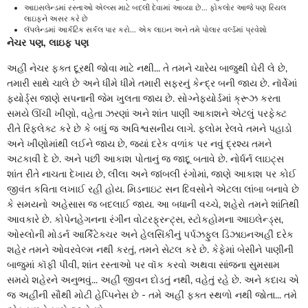
આઇસલેન્ડમાં રસ્તાઓ એલ્વ્સ માટે બદલી દેવામાં આવ્યા છે... ફોકલોર આજે પણ રિયલ
લાઇફને અસર કરે છે
લૅપલેન્ડમાં આર્કટિક સર્કલ પાર કરો... એક લાઇન અને તમે પોલાર વર્લ્ડમાં પ્રવેશો
નેચર પણ, લાઇફ પણ
અહીં નેચર ફક્ત દૂરથી જોવા માટે નથી... તે તમને ચારેય બાજુથી ઘેરી લે છે,
તમારી સાથે ચાલે છે અને ધીમે ધીમે તમારી સફરનું કેન્દ્ર બની જાય છે. નૉર્વેમાં
ફ્યોર્ડ્સ જાણે સપનાની જેમ ખુલતા જાય છે. સોગ્નેફ્યોર્ડમાં ક્રૂઝ કરતા
સમયે ઊંચી ખીણો, વહેતા ઝરણાં અને શાંત પાણી આકાશને એટલું પરફેક્ટ
રીતે રિફ્લેક્ટ કરે છે કે બધું જ અવિશ્વસનીય લાગે. ફ્લોમ રેલવે તમને પહાડો
અને ખીણોમાંથી લઈને જાય છે, જ્યાં દરેક વળાંક પર નવું દ્રશ્ય તમને
અટકાવી દે છે. અને પછી આકાશ પોતાનું જ જાદૂ બતાવે છે. નોર્ધર્ન લાઇટ્સ
શાંત રીતે નાચતા દેખાય છે, લીલા અને જાંબલી રંગોમાં, જાણે આકાશ પર કોઈ
જીવંત કવિતા લખાઈ રહી હોય. મિડનાઇટ સન દિવસોને એટલા લાંબા બનાવે છે
કે સમયનો અહેસાસ જ બદલાઈ જાય. આ બધાની વચ્ચે, શહેરો તમને શાંતિથી
આવકારે છે. કોપેનહેગનના રંગીન વોટરફ્રન્ટ્સ, સ્ટોકહોમના આઇલેન્ડ્સ,
ઓસ્લોની મોડર્ન આર્કિટેક્ચર અને હેલસિંકીનું પર્પઝફુલ ડિઝાઇનઅહીં દરેક
શહેર તમને ઓવરવેલ્મ નથી કરતું, તમને સેટલ કરે છે. કેફેમાં બેસીને પાણીની
બાજુમાં કૉફી પીવી, શાંત રસ્તાઓ પર વૉક કરવો અથવા સાંજના સુમસામ
સમયે શહેરને અનુભવું... અહીં જીવન દોડતું નથી, વહેતું રહે છે. અને કદાચ એ
જ અહીંની સૌથી મોટી હેપ્પિનેસ છે - તમે અહીં ફક્ત સ્થળો નથી જોતા... તમે