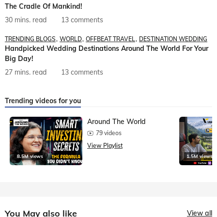
The Cradle Of Mankind!
30 mins. read
13 comments
TRENDING BLOGS
WORLD
OFFBEAT TRAVEL
DESTINATION WEDDING
Handpicked Wedding Destinations Around The World For Your
Big Day!
27 mins. read
13 comments
Trending videos for you
Around The World
79 videos
View Playlist
8.5M views
1.5M views
You May also like
View all