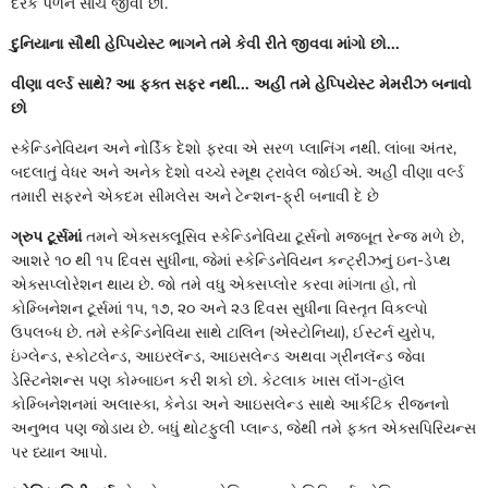
દરેક પળને સાચે જીવો છો.
દુનિયાના સૌથી હેપ્પિયેસ્ટ ભાગને તમે કેવી રીતે જીવવા માંગો છો...
વીણા વર્લ્ડ સાથે? આ ફક્ત સફર નથી... અહીં તમે હેપ્પિયેસ્ટ મેમરીઝ બનાવો
છો
સ્કેન્ડિનેવિયન અને નોર્ડિક દેશો ફરવા એ સરળ પ્લાનિંગ નથી. લાંબા અંતર,
બદલાતું વેધર અને અનેક દેશો વચ્ચે સ્મૂથ ટ્રાવેલ જોઈએ. અહીં વીણા વર્લ્ડ
તમારી સફરને એકદમ સીમલેસ અને ટેન્શન-ફ્રી બનાવી દે છે
ગ્રુપ ટૂર્સમાં
તમને એક્સક્લૂસિવ સ્કેન્ડિનેવિયા ટૂર્સનો મજબૂત રેન્જ મળે છે,
આશરે ૧૦ થી ૧૫ દિવસ સુધીના, જેમાં સ્કેન્ડિનેવિયન કન્ટ્રીઝનું ઇન-ડેપ્થ
એક્સપ્લોરેશન થાય છે. જો તમે વધુ એક્સપ્લોર કરવા માંગતા હો, તો
કોમ્બિનેશન ટૂર્સમાં ૧૫, ૧૭, ૨૦ અને ૨૩ દિવસ સુધીના વિસ્તૃત વિકલ્પો
ઉપલબ્ધ છે. તમે સ્કેન્ડિનેવિયા સાથે ટાલિન (એસ્ટોનિયા), ઈસ્ટર્ન યુરોપ,
ઇંગ્લેન્ડ, સ્કોટલેન્ડ, આઇરલૅન્ડ, આઇસલેન્ડ અથવા ગ્રીનલૅન્ડ જેવા
ડેસ્ટિનેશન્સ પણ કોમ્બાઇન કરી શકો છો. કેટલાક ખાસ લૉંગ-હૉલ
કોમ્બિનેશનમાં અલાસ્કા, કેનેડા અને આઇસલેન્ડ સાથે આર્કટિક રીજનનો
અનુભવ પણ જોડાય છે. બધું થોટફુલી પ્લાન્ડ, જેથી તમે ફક્ત એક્સપિરિયન્સ
પર ધ્યાન આપો.