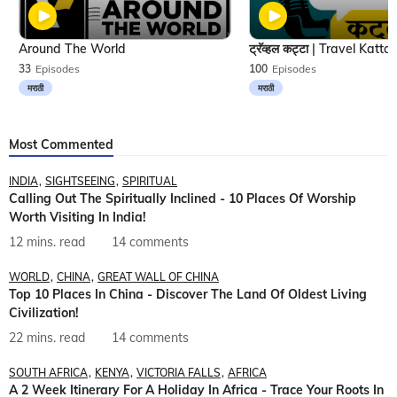
Around The World
33
Episodes
100
Episodes
मराठी
मराठी
Most Commented
INDIA
SIGHTSEEING
SPIRITUAL
Calling Out The Spiritually Inclined - 10 Places Of Worship
Worth Visiting In India!
12 mins. read
14 comments
WORLD
CHINA
GREAT WALL OF CHINA
Top 10 Places In China - Discover The Land Of Oldest Living
Civilization!
22 mins. read
14 comments
SOUTH AFRICA
KENYA
VICTORIA FALLS
AFRICA
A 2 Week Itinerary For A Holiday In Africa - Trace Your Roots In