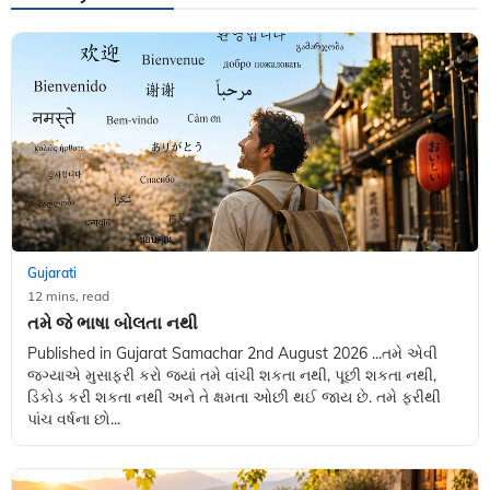
Gujarati
12 mins, read
તમે જે ભાષા બોલતા નથી
Published in Gujarat Samachar 2nd August 2026 ...તમે એવી
જગ્યાએ મુસાફરી કરો જ્યાં તમે વાંચી શકતા નથી, પૂછી શકતા નથી,
ડિકોડ કરી શકતા નથી અને તે ક્ષમતા ઓછી થઈ જાય છે. તમે ફરીથી
પાંચ વર્ષના છો...