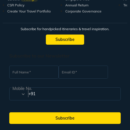
CSR Policy
Annual Return
Tra
Create Your Travel Portfolio
Corporate Governance
Subscribe for handpicked itineraries & travel inspiration.
Subscribe
Subscribe to our Newsletter
Full Name
Email ID
Mobile No.
+91
Subscribe