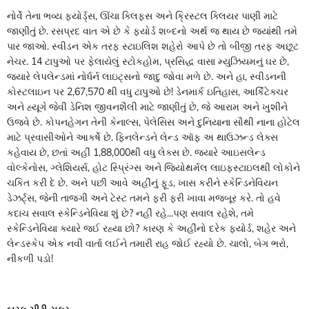
નોર્વે તેના ભવ્ય ફ્યોર્ડ્સ, ઊંચા ક્લિફ્સ અને ક્રિસ્ટલ ક્લિયર પાણી માટે
જાણીતું છે. રસપ્રદ વાત એ છે કે ફ્યોર્ડ શબ્દનો અર્થ જ થાય છે જ્યાંથી તમે
પાર જાઓ. સ્વીડન એક તરફ સ્ટાઇલિશ શહેરો આપે છે તો બીજી તરફ અછૂટ
નેચર. 14 ટાપુઓ પર ફેલાયેલું સ્ટોકહોમ, પ્રસિદ્ધ વાસા મ્યુઝિયમનું ઘર છે,
જ્યારે લેપલેન્ડમાં નોર્ધર્ન લાઇટ્સનો જાદુ જોવા મળે છે. અને હા, સ્વીડનની
કોસ્ટલાઇન પર 2,67,570 થી વધુ ટાપુઓ છે! ડેનમાર્ક ઇતિહાસ, આર્કિટેક્ચર
અને હ્યૂગે જેવી ડેનિશ જીવનશૈલી માટે જાણીતું છે, જે આરામ અને ખુશીને
ઉજવે છે. કોપનહેગન તેની કેનાલ્સ, પેલેસિસ અને દુનિયાના સૌથી નાના હોટેલ
માટે પ્રવાસીઓને આકર્ષે છે. ફિનલેન્ડને લેન્ડ ઑફ અ થાઉઝન્ડ લેક્સ
કહેવાય છે, છતાં અહીં 1,88,000થી વધુ લેક્સ છે. જ્યારે આઇસલેન્ડ
વોલ્કેનોસ, ગ્લેશિયર્સ, હોટ સ્પ્રિંગ્સ અને જિયોથર્મલ લાઇફસ્ટાઇલથી લોકોને
ચકિત કરી દે છે. અને પછી આવે અહીંનું ફૂડ, ખાસ કરીને સ્કેન્ડિનેવિયન
ડેઝર્ટ્સ, જેની તાજગી અને ટેસ્ટ તમને ફરી ફરી ખાવા મજબૂર કરે. તો હવે
કદાચ સવાલ સ્કેન્ડિનેવિયા શું છે? નહીં રહે...પણ સવાલ રહેશે, તમે
સ્કેન્ડિનેવિયા ક્યારે જઈ રહ્યા છો? કારણ કે અહીંનો દરેક ફ્યોર્ડ, શહેર અને
લેન્ડસ્કેપ એક નવી વાર્તા લઈને તમારી રાહ જોઈ રહ્યો છે. ચાલો, બેગ ભરો,
નીકળી પડો!