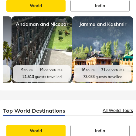
World
India
Andaman and Nicobar
Jammu and Kashmir
es
9
tours
19
departures
16
tours
31
departures
d
21,513
guests travelled
73,033
guests travelled
Top World Destinations
All World Tours
World
India