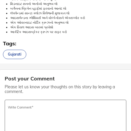
મિડનાઇટ સનનો અનોખો અનુભવ લો
બર્ગેનના બ્રિગેન વ્હાર્ફમાં ફરવાનો આનંદ લો
લૅપલેન્ડમાં સાન્ટા ક્લોઝ વિલેજની મુલાકાત લો
આઇસલેન્ડના ગ્લેશિયર્સ અને વોલ્કેનોસને એક્સપ્લોર કરો
એક ઓવરનાઇટ નોર્ડિક ક્રૂઝનો અનુભવ લો
એક રિયલ આઇસ બારમાં પ્રવેશો
આર્કટિક આઇસબ્રેકર ક્રૂઝ પર સફર કરો
Tags:
Gujarati
Post your Comment
Please let us know your thoughts on this story by leaving a
comment.
Write Comment