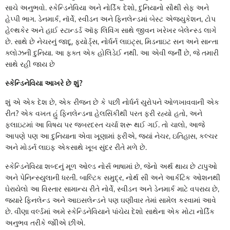
સાચે અનુભવો. સ્કેન્ડિનેવિયા અને નોર્ડિક દેશો, દુનિયાનો સૌથી સેફ અને
હેપ્પી ભાગ. ડેનમાર્ક, નૉર્વે, સ્વીડન અને ફિનલેન્ડમાં બેસ્ટ એજ્યુકેશન, ટોપ
હેલ્થકેર અને હાઈ સ્ટાન્ડર્ડ ઑફ લિવિંગ સાથે જીવન ખરેખર બેલેન્સ્ડ લાગે
છે. સાથે છે નેચરનું જાદૂ, ફ્યોર્ડ્સ, નોર્ધર્ન લાઇટ્સ, મિડનાઇટ સન અને સાન્તા
ક્લોઝની દુનિયા. આ ફક્ત એક હોલિડેઈ નથી. આ એવી જર્ની છે, જે તમારી
સાથે રહી જાય છે
સ્કેન્ડિનેવિયા આખરે છે શું?
શું એ એક દેશ છે, એક રીજન છે કે પછી નોર્ધર્ન યુરોપને ઓળખાવવાની એક
રીત? એક વખત હું ફિનલેન્ડના હેલસિંકીથી પરત ફરી રહ્યો હતો, અને
ફ્લાઇટમાં આ વિષય પર જબરદસ્ત ચર્ચા શરૂ થઈ ગઈ. તો ચાલો, આજે
આપણે પણ આ દુનિયાના એવા ખૂણામાં ફરીએ, જ્યાં નેચર, ઇતિહાસ, કલ્ચર
અને મોડર્ન લાઇફ એકસાથે ખૂબ સુંદર રીતે મળે છે.
સ્કેન્ડિનેવિયા શબ્દનું મૂળ ઓલ્ડ નોર્સ ભાષામાં છે, જેનો અર્થ થાય છે ટાપુઓ
અને પેનિન્સ્યુલાની ધરતી. બાલ્ટિક સમુદ્ર, નોર્થ સી અને આર્કટિક ઓશનથી
ઘેરાયેલો આ વિસ્તાર સામાન્ય રીતે નોર્વે, સ્વીડન અને ડેનમાર્ક માટે વપરાય છે,
જ્યારે ફિનલેન્ડ અને આઇસલેન્ડને પણ ઘણીવાર તેમાં સામેલ કરવામાં આવે
છે. વીણા વર્લ્ડમાં અમે સ્કેન્ડિનેવિયાને પાંચેય દેશો સાથેના એક મોટા નોર્ડિક
અનુભવ તરીકે જોીએ છીએ.