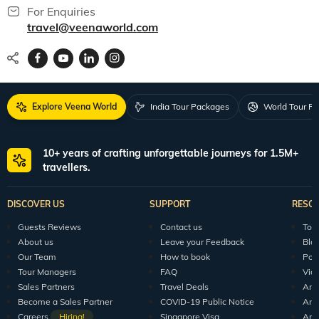
For Enquiries
travel@veenaworld.com
Explore Veena World
India Tour Packages
World Tour P
10+ years of crafting unforgettable journeys for 1.5M+
travellers.
DISCOVER US
SUPPORT
RESO
Guests Reviews
Contact us
Tour
About us
Leave your Feedback
Blo
Our Team
How to book
Pod
Tour Managers
FAQ
Vid
Sales Partners
Travel Deals
Arti
Become a Sales Partner
COVID-19 Public Notice
Arti
Careers
Hiring!
Singapore Visa
Arti