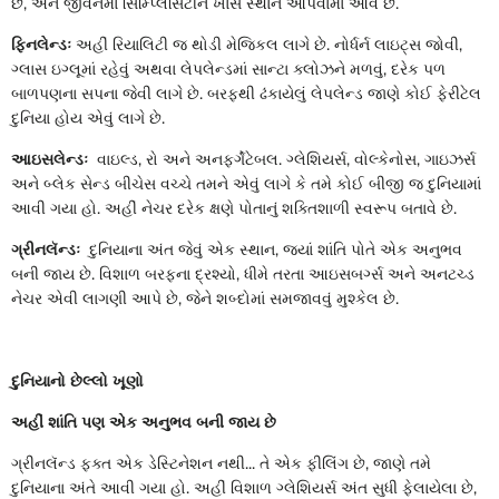
છે, અને જીવનમાં સિમ્પ્લિસિટીને ખાસ સ્થાન આપવામાં આવે છે.
ફિનલેન્ડઃ
અહીં રિયાલિટી જ થોડી મેજિકલ લાગે છે. નોર્ધર્ન લાઇટ્સ જોવી,
ગ્લાસ ઇગ્લૂમાં રહેવું અથવા લેપલેન્ડમાં સાન્ટા ક્લોઝને મળવું, દરેક પળ
બાળપણના સપના જેવી લાગે છે. બરફથી ઢંકાયેલું લેપલેન્ડ જાણે કોઈ ફેરીટેલ
દુનિયા હોય એવું લાગે છે.
આઇસલેન્ડઃ
વાઇલ્ડ, રો અને અનફર્ગેટેબલ. ગ્લેશિયર્સ, વોલ્કેનોસ, ગાઇઝર્સ
અને બ્લેક સેન્ડ બીચેસ વચ્ચે તમને એવું લાગે કે તમે કોઈ બીજી જ દુનિયામાં
આવી ગયા હો. અહીં નેચર દરેક ક્ષણે પોતાનું શક્તિશાળી સ્વરૂપ બતાવે છે.
ગ્રીનલૅન્ડઃ
દુનિયાના અંત જેવું એક સ્થાન, જ્યાં શાંતિ પોતે એક અનુભવ
બની જાય છે. વિશાળ બરફના દ્રશ્યો, ધીમે તરતા આઇસબર્ગ્સ અને અનટચ્ડ
નેચર એવી લાગણી આપે છે, જેને શબ્દોમાં સમજાવવું મુશ્કેલ છે.
દુનિયાનો છેલ્લો ખૂણો
અહીં શાંતિ પણ એક અનુભવ બની જાય છે
ગ્રીનલૅન્ડ ફક્ત એક ડેસ્ટિનેશન નથી... તે એક ફીલિંગ છે, જાણે તમે
દુનિયાના અંતે આવી ગયા હો. અહીં વિશાળ ગ્લેશિયર્સ અંત સુધી ફેલાયેલા છે,