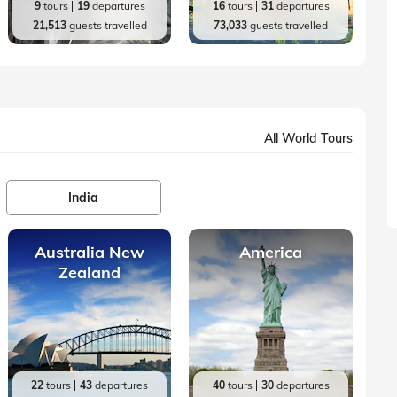
9
tours
19
departures
16
tours
31
departures
21,513
guests travelled
73,033
guests travelled
All World Tours
India
Australia New
America
Zealand
22
tours
43
departures
40
tours
30
departures