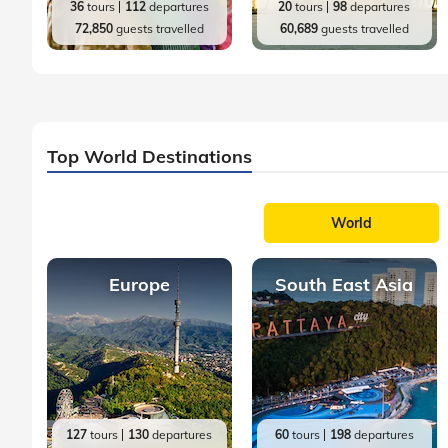
36
tours
112
departures
20
tours
98
departures
72,850
guests travelled
60,689
guests travelled
Top World Destinations
World
Europe
South East Asia
127
tours
130
departures
60
tours
198
departures