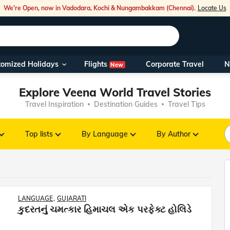
We're Open, now in Vadodara, Kochi & Nungambakkam (Chennai).
Locate Us
Flights
tomized Holidays
Corporate Travel
N
New
Our Toll Fre
Explore Veena World Travel Stories
You can also 
Travel Inspiration
Destination Guides
Travel Tips
Foreign Nati
NRIs travelli
Top lists
By Language
By Author
travel@veen
Nearest Vee
LANGUAGE
GUJARATI
કુદરતનું ચમત્કાર હિમાચલ એક પરફેક્ટ હોલિડે
Business ho