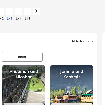
42
143
144
145
All India Tours
India
Andaman and
Jammu and
Nicobar
Kashmir