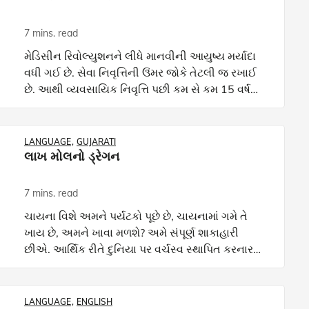
7 mins. read
મેડિસીન રિવોલ્યુશનને લીધે માનવીની આયુષ્ય મર્યાદા
વધી ગઈ છે. સેવા નિવૃત્તિની ઉંમર જોકે તેટલી જ રખાઈ
છે. આથી વ્યવસાયિક નિવૃત્તિ પછી કમ સે કમ 15 વર્ષ
આયુષ્યમાં જે કરવા મળ્યું નહીં તે કરવામાં ખુશીથી વિતાવ
LANGUAGE
GUJARATI
લાખ મોલનો ડ્રેગન
7 mins. read
ચાયના વિશે અમને પર્યટકો પૂછે છે, ચાયનામાં ગમે તે
ખાય છે, અમને ખાવા મળશે? અમે સંપૂર્ણ શાકાહારી
છીએ. આર્થિક રીતે દુનિયા પર વર્ચસ્વ સ્થાપિત કરનાર
આ દેશ ટુરીઝમ તરફ દુર્લક્ષ કઈ રીતે કરી શકે? ચીન અને
ભારતન
LANGUAGE
ENGLISH