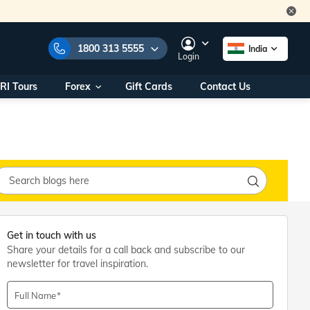
1800 313 5555
India
Login
RI Tours
Forex
Gift Cards
Contact Us
e Numbers:
1800 313 5555
call us on:
+91 22 2101 7979
+91 22 2101 6969
onals/
Within India
ng
+91 915 200 4511
Outside India
+91 887 997 2221
Get in touch with us
aworld.com
Share your details for a call back and subscribe to our
newsletter for travel inspiration.
na World Office
urs
10AM - 7PM
Full Name