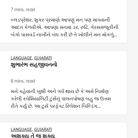
7 mins. read
બ્લડપ્રેશર, શુગર પ્રમાણે આપણું મન પણ માપવાની
આદત કેળવીએ. આપણા મનમાં ડર, રુઢિ, ગેરસમજૂતીની
બેગો પાસવર્ડ નાખીને બંધ કરી છે તે ખોલીને મન મોકળું
કરીએ. થોડા સમય પૂર્વે યુરોપના પ્રવાસે હતી. ઝુરિકના
એરપોર્ટ
LANGUAGE
GUJARATI
શુભારંભ સહજીવનનો
6 mins. read
મને કહેવાની ખુશી અને ગર્વ થાય છે કે અમે નિર્માણ
કરેલી સ્પેશિયાલિટી ટુર્સનું પાલનપોષણ બહુ જ ઉત્તમ
રીતે કર્યું છે. આ ટુર્સ પરફેક્ટ રિલેશન બિલ્ડિંગ
એક્ટિવિટી છે. નિર્ભેળ ખુશીની કાર્યશાળી બની ચૂકી છે. વ્
LANGUAGE
GUJARATI
અશક્ય તે જ શક્ય