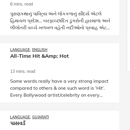
6 mins. read
પુરાણકથાનું પાવિત્ર્ય અને લોકકળાનું સૌંદર્ય એટલે
હિમાચલ પ્રદેશ... બરફાચ્છાદિત ડુંગરોની હારમાળા અને
લીલોતરી વચ્ચે ખળખળ વહેતી નદીઓનો પ્રવાહ એટલે
હિમાચલ પ્રદેશ... ચાલો, હિમાચલ પ્રદેશની આ બધી
વિશિષ્ટતાઓનો
LANGUAGE
ENGLISH
All-Time Hit &amp; Hot
13 mins. read
Some words really have a very strong impact
compared to others & one such word is ‘Hit’.
Every Bollywood artist/celebrity on every
Friday yearns to hear this word as a form of
recognition of his o
LANGUAGE
GUJARATI
પાસવર્ડ