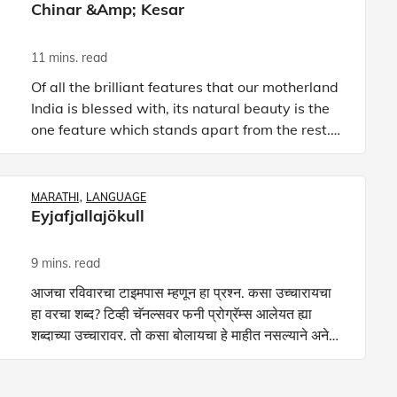
Chinar &amp; Kesar
11 mins. read
Of all the brilliant features that our motherland
India is blessed with, its natural beauty is the
one feature which stands apart from the rest.
Now even though India has a coastline
extending from Dw
MARATHI
LANGUAGE
Eyjafjallajökull
9 mins. read
आजचा रविवारचा टाइमपास म्हणून हा प्रश्‍न. कसा उच्चारायचा
हा वरचा शब्द? टिव्ही चॅनल्सवर फनी प्रोग्रॅम्स आलेयत ह्या
शब्दाच्या उच्चारावर. तो कसा बोलायचा हे माहीत नसल्याने अनेक
न्यूजरीडर्सनी त्याचा उच्चारच