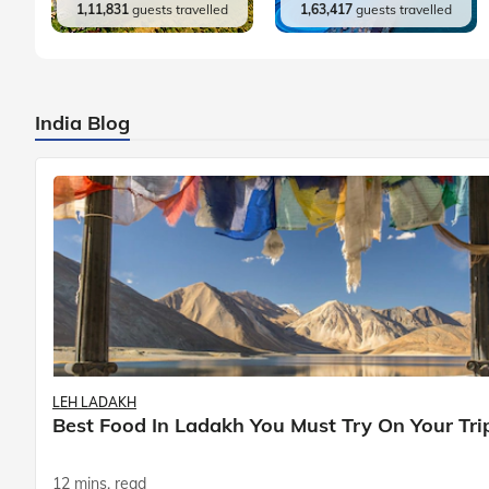
1,11,831
guests travelled
1,63,417
guests travelled
India Blog
LEH LADAKH
Best Food In Ladakh You Must Try On Your Tri
12 mins. read