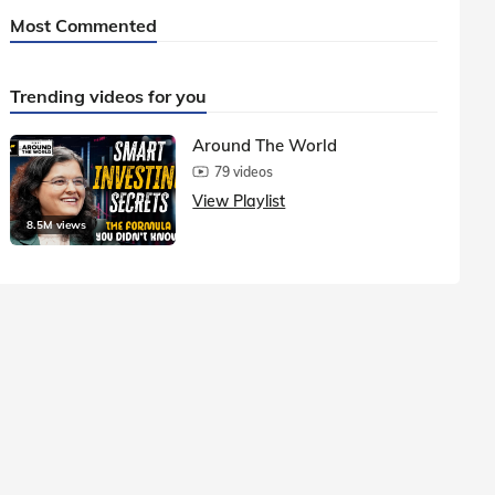
Most Commented
Trending videos for you
Around The World
79 videos
View Playlist
8.5M views
1.5M vie