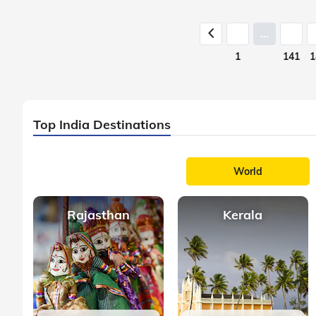
...
1
141
1
Top India Destinations
World
Rajasthan
Kerala