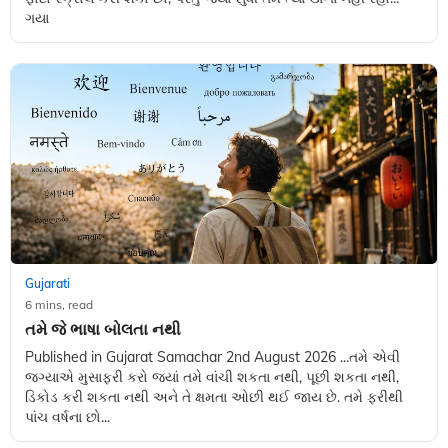
ગયા
Gujarati
6 mins, read
તમે જે ભાષા બોલતા નથી
Published in Gujarat Samachar 2nd August 2026 ...તમે એવી
જગ્યાએ મુસાફરી કરો જ્યાં તમે વાંચી શકતા નથી, પૂછી શકતા નથી,
ડિકોડ કરી શકતા નથી અને તે ક્ષમતા ઓછી થઈ જાય છે. તમે ફરીથી
પાંચ વર્ષના છો...