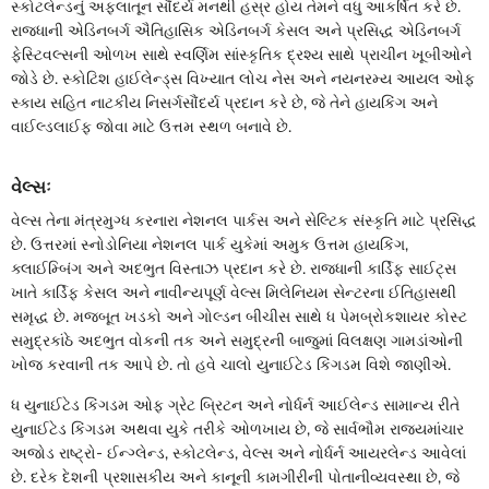
સ્કોટલેન્ડનું અફલાતૂન સૌંદર્ય મનથી હસ્ર હોય તેમને વધુ આકર્ષિત કરે છે.
રાજધાની એડિનબર્ગ ઐતિહાસિક એડિનબર્ગ કેસલ અને પ્રસિદ્ધ એડિનબર્ગ
ફેસ્ટિવલ્સની ઓળખ સાથે સ્વર્ણિમ સાંસ્કૃતિક દ્રશ્ય સાથે પ્રાચીન ખૂબીઓને
જોડે છે. સ્કોટિશ હાઈલેન્ડ્સ વિખ્યાત લોચ નેસ અને નયનરમ્ય આયલ ઓફ
સ્કાય સહિત નાટકીય નિસર્ગસૌંદર્ય પ્રદાન કરે છે, જે તેને હાયકિંગ અને
વાઈલ્ડલાઈફ જોવા માટે ઉત્તમ સ્થળ બનાવે છે.
વેલ્સઃ
વેલ્સ તેના મંત્રમુગ્ધ કરનારા નેશનલ પાર્કસ અને સેલ્ટિક સંસ્કૃતિ માટે પ્રસિદ્ધ
છે. ઉત્તરમાં સ્નોડોનિયા નેશનલ પાર્ક યુકેમાં અમુક ઉત્તમ હાયકિંગ,
ક્લાઈમ્બિંગ અને અદભુત વિસ્તાઝ પ્રદાન કરે છે. રાજધાની કાર્ડિફ સાઈટ્સ
ખાતે કાર્ડિફ કેસલ અને નાવીન્યપૂર્ણ વેલ્સ મિલેનિયમ સેન્ટરના ઈતિહાસથી
સમૃદ્ધ છે. મજબૂત ખડકો અને ગોલ્ડન બીચીસ સાથે ધ પેમબ્રોકશાયર કોસ્ટ
સમુદ્રકાંઠે અદભુત વોકની તક અને સમુદ્રની બાજુમાં વિલક્ષણ ગામડાંઓની
ખોજ કરવાની તક આપે છે. તો હવે ચાલો યુનાઈટેડ કિંગડમ વિશે જાણીએ.
ધ યુનાઈટેડ કિંગડમ ઓફ ગ્રેટ બ્રિટન અને નોર્ધર્ન આઈલેન્ડ સામાન્ય રીતે
યુનાઈટેડ કિંગડમ અથવા યુકે તરીકે ઓળખાય છે, જે સાર્વભૌમ રાજ્યમાંચાર
અજોડ રાષ્ટ્રો- ઈન્ગ્લેન્ડ, સ્કોટલેન્ડ, વેલ્સ અને નોર્ધર્ન આયરલેન્ડ આવેલાં
છે. દરેક દેશની પ્રશાસકીય અને કાનૂની કામગીરીની પોતાનીવ્યવસ્થા છે, જે