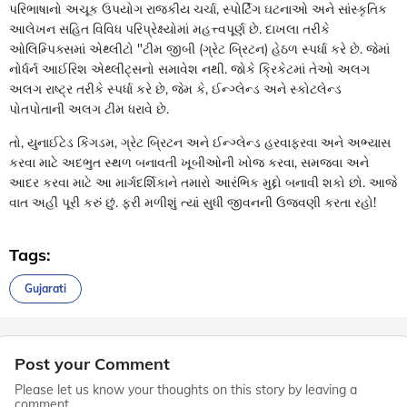
પરિભાષાનો અચૂક ઉપયોગ રાજકીય ચર્ચા, સ્પોર્ટિંગ ઘટનાઓ અને સાંસ્કૃતિક
આલેખન સહિત વિવિધ પરિપ્રેક્ષ્યોમાં મહત્ત્વપૂર્ણ છે. દાખલા તરીકે
ઓલિમ્પિક્સમાં એથ્લીટો "ટીમ જીબી (ગ્રેટ બ્રિટન) હેઠળ સ્પર્ધા કરે છે. જેમાં
નોર્ધર્ન આઈરિશ એથ્લીટ્સનો સમાવેશ નથી. જોકે ક્રિકેટમાં તેઓ અલગ
અલગ રાષ્ટ્ર તરીકે સ્પર્ધા કરે છે, જેમ કે, ઈન્ગ્લેન્ડ અને સ્કોટલેન્ડ
પોતપોતાની અલગ ટીમ ધરાવે છે.
તો, યુનાઈટેડ કિંગડમ, ગ્રેટ બ્રિટન અને ઈન્ગ્લેન્ડ હરવાફરવા અને અભ્યાસ
કરવા માટે અદભુત સ્થળ બનાવતી ખૂબીઓની ખોજ કરવા, સમજવા અને
આદર કરવા માટે આ માર્ગદર્શિકાને તમારો આરંભિક મુદ્દો બનાવી શકો છો. આજે
વાત અહીં પૂરી કરું છું. ફરી મળીશું ત્યાં સુધી જીવનની ઉજવણી કરતા રહો!
Tags:
Gujarati
Post your Comment
Please let us know your thoughts on this story by leaving a
comment.