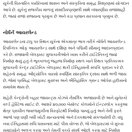
યુકેની વિસ્તારિત કાર્યરેખામાં શાસન અને સંસ્કૃતિના સમૃદ્ધ મિશ્રણમાં યોગદાન
આપે છે. યુકેનું રાજકીય માળખું સંસદીયપ્રણાલી સાથે બંધારણીય રાજાશાહી
છે, જ્યાં રાજા રાજ્યના પ્રમુખ છે અને વડા પ્રધાન સરકારના પ્રમુખ છે.
નોર્ધર્ન
આયરલેન્ડ
આયરલેન્ડના ટાપુ પર સ્થિત યુકેના એકમાત્ર ભાગ તરીકે નોર્ધર્ન આયરલેન્ડ
રિપબ્લિક ઓફ આયરલેન્ડ સાથે દક્ષિણ અને પશ્ચિમી સીમાનું આદાનપ્રદાન
કરે છે. રાજધાની બેલફાસ્ટ મુલાકાતીઓને ખાસ કરીને ટાઈટેનિકનું જ્યાં
નિર્માણ થયું હતું તે ભૂતકાળનું જહાજ નિર્માણ સ્થળ ખાતે સ્થિત પ્રતિકાત્મક
મુલાકાતી કેન્દ્ર ટાઈટેનિક બેલફાસ્ટ થકી ઈતિહાસની સંપત્તિ પ્રદાન કરે છે.
શહેરનો સમૃદ્ધ ઔદ્યોગિક વારસો સ્વર્ણિમ સાંસ્કૃતિક દ્રશ્ય સાથે ભળી જાય
છે, જેમાં પ્રસિદ્ધ બેલફાસ્ટ મુરાલ્સ અને ઐતિહાસિક ગ્રાન્ડ ઓપેરા હાઉસનો
સમાવેશ થાય છે.
શહેરી કેન્દ્રોની બહાર જાયન્ટ્સ કોઝવે નૈસર્ગિક અજાયબી છે અને યુનેસ્કો
વર્લ્ડ હેરિટેજ સાઈટ છે. આશરે ૪૦,૦૦૦ બેસોલ્ટ કોલમોને ઈન્ટરલોક કરતુંઆ
ક્ષેત્ર પ્રાચીન જ્વાળામુખીના વિસ્ફોટથી નિર્માણ પામ્યું હતું અને તેની ફરતે
આજે પણ ઘણી બધી ખોટી માન્યતાઓ અને દંતકથાઓ સંકળાયેલી છે. વધુ
નવા ઈતિહાસમાં રુચિ ધરાવનારા માટે પીસ વોલ્સ છે, જે બેલફાસ્ટમાં બે મુખ્ય
સમુદાયોને અલગ કરવા અને તેમની વચ્ચે સંઘર્ષ ઓછો કરવા માટે નિર્માણ