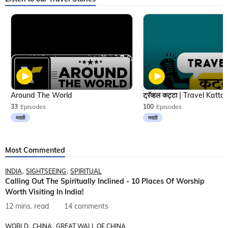
Around The World
33
Episodes
100
Episodes
मराठी
मराठी
Most Commented
INDIA
SIGHTSEEING
SPIRITUAL
Calling Out The Spiritually Inclined - 10 Places Of Worship
Worth Visiting In India!
12 mins. read
14 comments
WORLD
CHINA
GREAT WALL OF CHINA