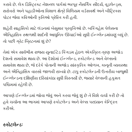
કરાવે છે. લેક ડિસ્ટ્રિક્ટ નેશનલ પાર્કમાં ભરપૂર નૈસર્ગિક સૌંદર્ય, વૂડલેન્ડ્સ,
સરોવરો અને પહાડીઓના વિશાળ ક્ષેત્રે વિલિયમ વર્ડસવર્થ અને બીટ્રિક્સ
પોટર જેવા કવિઓની કૃતિઓ પ્રેરિત કરી હતી.
શહેરી સાહસિકો માટે લંડનમાં બેસુમાર પ્રવૃત્તિઓ છે. બકિંગહેમ પેલેસના
ઐતિહાસિક સ્થળથી શાર્દની આધુનિક ઊંચાઈઓ સુધી ઈન્ગ્લેન્ડમાંઘણું બધું છે.
તો પછી ગ્રેટ બ્રિટનમાં શું છે?
તેમાં એક સાર્વભૌમ રાજ્ય યુનાઈટેડ કિંગડમ હેઠળ એકત્રિત ત્રણ અજોડ
દેશનો સમાવેશ થાય છે. આ દેશોમાં ઈન્ગ્લેન્ડ, સ્કોટલેન્ડ અને વેલ્સનો
સમાવેશ થાય છે, જે દરેકે પોતાની અજોડ સાંસ્કૃતિક ઓળખ, કાનૂની વ્યવસ્થા
અને ઐતિહાસિક વારસો જાળવી રાખ્યો છે. ટાપુ સ્કોટલેન્ડની ઉત્તરીય બાજુથી
ઈન્ગ્લેન્ડના દક્ષિણીય દરિયાંકાંઠા સુધી વિસ્તર્યો છે, જ્યારે વેલ્સની હકૂમત
પશ્ચિમમાં રહેલી છે.
આપણે ઈન્ગ્લેન્ડમાં જોવા જેવું અને કરવા જેવું શું છે તે વિશે ચર્ચા કરી છે તો
હવે ચર્ચાના આ ભાગમાં આપણે સ્કોટલેન્ડ અને વેલ્સ પરધ્યાન કેન્દ્રિત
કરીએ.
સ્કોટલેન્ડઃ