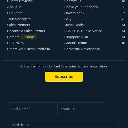
Guests Reviews
Contact us
Tour
About us
Leave your Feedback
Blo
Our Team
How to book
Pod
Tour Managers
FAQ
Vid
Sales Partners
Travel Deals
Arti
Become a Sales Partner
COVID-19 Public Notice
Arti
Careers
Hiring!
Singapore Visa
Arti
CSR Policy
Annual Return
Tra
Create Your Travel Portfolio
Corporate Governance
Subscribe for handpicked itineraries & travel inspiration.
Subscribe
Subscribe to our Newsletter
Full Name
Email ID
Mobile No.