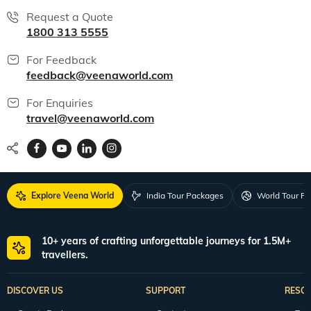
Request a Quote
1800 313 5555
For Feedback
feedback@veenaworld.com
For Enquiries
travel@veenaworld.com
Explore Veena World
India Tour Packages
World Tour P
10+ years of crafting unforgettable journeys for 1.5M+
travellers.
DISCOVER US
SUPPORT
RESO