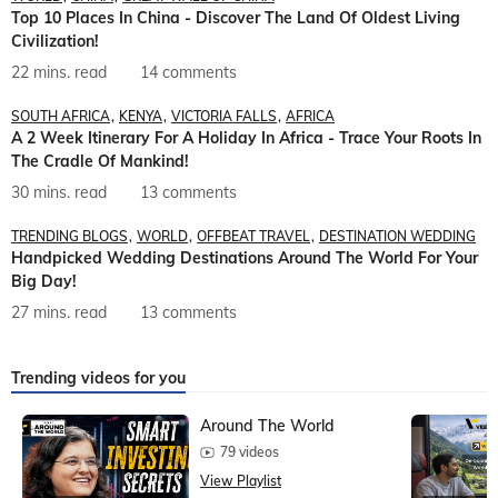
Top 10 Places In China - Discover The Land Of Oldest Living
Civilization!
22 mins. read
14 comments
SOUTH AFRICA
KENYA
VICTORIA FALLS
AFRICA
A 2 Week Itinerary For A Holiday In Africa - Trace Your Roots In
The Cradle Of Mankind!
30 mins. read
13 comments
TRENDING BLOGS
WORLD
OFFBEAT TRAVEL
DESTINATION WEDDING
Handpicked Wedding Destinations Around The World For Your
Big Day!
27 mins. read
13 comments
Trending videos for you
Around The World
79 videos
View Playlist