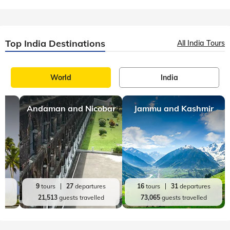
Top India Destinations
All India Tours
World
India
Andaman and Nicobar
Jammu and Kashmir
es
9
tours
27
departures
16
tours
31
departures
d
21,513
guests travelled
73,065
guests travelled