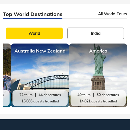
Top World Destinations
All World Tours
World
India
Australia New Zealand
America
res
22
tours
44
departures
40
tours
30
departures
ed
15,083
guests travelled
14,821
guests travelled