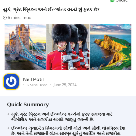
Share
યુકે, ગ્રેટ બ્રિટન અને ઈન્ગ્લેન્ડ વચ્ચે શું ફરક છે?
6 mins. read
Neil Patil
6 Mins Read
June 29, 2024
Quick Summary
યુકે, ગ્રેટ બ્રિટન અને ઈન્ગ્લેન્ડ વચ્ચેનો ફરક સમજવા માટે
ભૌગોલિક અને રાજકીય સંબંધો જાણવું જરૂરી છે.
ઈન્ગ્લેન્ડ યુનાઈટેડ કિંગડમનો સૌથી મોટો અને સૌથી લોકપ્રિય દેશ
છે, અને તેની રાજધાની લંડન સમગ્ર યુકેનું આર્થિક અને રાજકીય