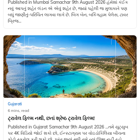
Published in Mumbai Samachar 9th August 2026 હંમેશાં કંઈક
નવું આપતું શહેર લંડન એ એવું શહેર છે, જ્યાં પહેલી જ મુલાકાતે પણ
બધું જાણીતું-પરિચિત લાગવા લાગે છે. બિગ બેન, બકિંગહામ પેલેસ, ટાવર
બ્રિજ...
Gujarati
6 mins, read
ટ્રાવેલ ફિલ્મ નથી, છતાં શ્રેષ્ઠ ટ્રાવેલ ફિલ્મ!
Published in Gujarat Samachar 9th August 2026 ...તમે યુટ્યુબ
પર 4K વિડિયો જોઈ શકો છો, ઈન્સ્ટાગ્રામ પર વોઇડોકિલિયા બીચના
ફોટો સ્ક્રોલ કરી શકો છો, પરંતુ જ્યાં સુધી તમે ત્યાં ઊભા નહીં રહો...