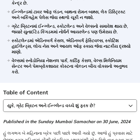
કેન્દ્ર છે.
ઈન્ગ્લેન્ડમાં ટાવર ઓફ લંડન, બાથના રોમન બાથ્સ, લેક ડિસ્ટ્રિક્ટ
અને બકિંગહેમ પેલેસ જેવા સ્થળો ચૂકી ન જશો.
ગ્રેટ બ્રિટનમાં ઈન્ગ્લેન્ડ, સ્કોટલેન્ડ અને વેલ્સનો સમાવેશ થાય છે,
જ્યારે યુનાઈટેડ કિંગડમમાં નોર્ધર્ન આયરલેન્ડ પણ ઉમેરાય છે.
સ્કોટલેન્ડમાં એડિનબર્ગ કેસલ, એડિનબર્ગ ફેસ્ટિવલ્સ, સ્કોટિશ
હાઈલેન્ડ્સ, લોચ નેસ અને આયલ ઓફ સ્કાય જેવા નાટકીય દ્રશ્યો
માણો.
વેલ્સમાં સ્નોડોનિયા નેશનલ પાર્ક, કાર્ડિફ કેસલ, વેલ્સ મિલેનિયમ
સેન્ટર અને પેમબ્રોકશાયર કોસ્ટના ગોલ્ડન બીચ વોક્સનો અનુભવ
કરો.
Table of Content
યુકે, ગ્રેટ બ્રિટન અને ઈન્ગ્લેન્ડ વચ્ચે શું ફરક છે?
Published in the Sunday Mumbai Samachar on 30 June, 2024
હું લગભગ બે મહિનાના બ્રેક પછી પાછો આવી ગયો છું. આજે હું પ્રવાસ માટે
છેલ્લા ત્રણ મહિનામાં સૌથી લોકપ્રિય સ્થળમાંથી એક વિશે વાત કરવા માગું