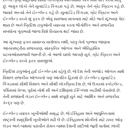
છું. અમુક લોકો તેને યુનાઈટેડ કિંગડમ કહે છે, અમુક તેને ગ્રેટ બ્રિટન કહે છે,
જ્યારે અન્યો તેને ઈન્ગ્લેન્ડ કહે છે. યુનાઈટેડ કિંગડમ, ગ્રેટ બ્રિટન અને
ઈન્ગ્લેન્ડ વચ્ચે શું ફરક છે એવું સમજવા માગનારા માટે મોટે ભાગે મૂંઝવણ પેદા
થાય છે અને બ્રિટિશ ટાપુઓની વ્યાખ્યા કરતા ભૌગોલિક અને રાજકીય
સંબંધોના ગૂંચભર્યા જાળા વિશે વિચારતા થઈ જાય છે.
આ મૂંઝવણ ફક્ત સામાન્ય વાર્તાલાપ નથી, પરંતુ તેનો પ્રભાવ જાણવા
આંતરરાષ્ટ્રીય રાજકારણ, સાંસ્કૃતિક ઓળખ અને ઐતિહાસિક
ઘટનાઓસમજવી જરૂરી છે. તો આજે ચાલો આપણે યુકે, ગ્રેટ બ્રિટન અને
ઈન્ગ્લેન્ડ વચ્ચે ફરક સમજીએ.
બ્રિટિશ ટાપુઓનું હાર્દ ઈન્ગ્લેન્ડમાં રહેલું છે, જે દેશ તેની અજોડ ઓળખ સાથે
વિશાળ રાજકીય ઓળખનો પણ આંતરિક હિસ્સો છે. ઈન્ગ્લેન્ડ યુનાઈટેડ
કિંગડમમાં સૌથી વિશાળ અને સૌથી લોકપ્રિય દેશ છે, જે ઉત્તરમાં સ્કોટલેન્ડ,
પશ્ચિમમાં વેલ્સ, પૂર્વમાં નોર્થ સી અને દક્ષિણમાં ઈન્ગ્લિશ ખાડીથી ઘેરાયેલો છે.
તેની રાજધાની લંડન ઈન્ગ્લેન્ડ સાથે સંપૂર્ણ યુકે માટે આર્થિક અને રાજકીય
કેન્દ્ર પણ છે.
ઈન્ગ્લેન્ડ વ્યાપક ખૂબીઓથી સમૃદ્ધ છે, જે ઈતિહાસ અને આધુનિકતામાં
રાષ્ટ્રની સમૃદ્ધિની ખૂબીઓને મઢી લે છે. ઈતિહાસના શોખીનો માટે ટાવર ઓફ
લંડન અને બાથમાં પ્રાચીન રોમન બાથ્સ દેશની સદીઓ જૂની વાર્તામાં ઝાંખી