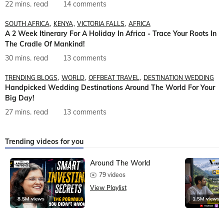
22 mins. read
14 comments
SOUTH AFRICA
KENYA
VICTORIA FALLS
AFRICA
A 2 Week Itinerary For A Holiday In Africa - Trace Your Roots In
The Cradle Of Mankind!
30 mins. read
13 comments
TRENDING BLOGS
WORLD
OFFBEAT TRAVEL
DESTINATION WEDDING
Handpicked Wedding Destinations Around The World For Your
Big Day!
27 mins. read
13 comments
Trending videos for you
Around The World
79 videos
View Playlist
8.5M views
1.5M views