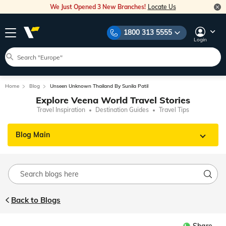
We Just Opened 3 New Branches!
Locate Us
1800 313 5555
Login
Home
Blog
Unseen Unknown Thailand By Sunila Patil
Explore Veena World Travel Stories
Travel Inspiration
Destination Guides
Travel Tips
Blog Main
Back to Blogs