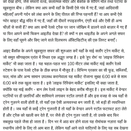
को देखा होगा, जैसे सफारी वर्ल्ड, कलात्मक मंदिर और बैंकॉक के शॉपिंग मॉल तथा पटाया के
खूबसूरत बीच। लेकिन क्या आप कभी वहाँ के किसी ऐसे गांव में गए हैं, जहां आदिवासी
महिलाएँ अपनी गर्दन को लंबा करने के लिए पीतल की रिंग्स पहनती हैं? या आप कभी ऐसे
प्योर व्हाइट बौद्ध मंदिर में गए हैं, जहाँ की दीवारें स्पाइडरमैन, एंग्री बर्ड और ऐसी ही अन्य
चीज़ों से सजी हैं? क्या आप कभी रेलवे ट्रैक पर जान जोखिम में डालने वाले बाज़ार में गए हैं
या फिर आपने कभी चिकन आइलैंड देखा है? तो क्यों न हम थाइलैंड के अपने अगले सफर
के लिए वहाँ घूमने और किए जाने वाले दिलचस्प ॲक्टिव्हिटीज्‌‍ की एक लिस्ट बनाएँ।
आइए बैंकॉक के अपने खूबसूरत सफर की शुरुआत करें यहाँ के माई क्लाँग ट्रेन मार्केट से,
जो समुत सोंगख्राम प्रांत में स्थित एक अद्भुत जगह है। इसे ‌‘हूप रोम‌‘ या ‌‘लाइफ रिस्किंग
मार्केट‌‘ भी कहा जाता है। यह चहल-पहल भरा 100 मीटर लंबा मार्केट माई क्लाँग रेलवे
स्टेशन के पास रेलवे ट्रैक के ठीक बगल में मौजूद है। विभिन्न प्रकार का सी फूड, सब्जियाँ,
फल, मांस और अन्य सामान उपलब्ध करानेवाला यह मार्केट रोजाना सुबह 6:00 बजे से शाम
6:00 बजे तक खुला रहता है। इसे ‌‘लाइफ रिस्किंग मार्केट‌’ इसलिए भी कहा जाता है,
क्योंकि यह माई क्लाँग - बान लेम रेलवे लाइन के बेहद करीब मौजूद है। इस मार्केट में वेन्डर
पटरियों पर ही छतरियाँ और शामियाने लगाकर स्टॉल लगाते हैं और इस वजह से जब यहाँ से
ट्रेन गुज़रने वाली होती है, तो यहाँ एक ऐसी अव्यवस्था बन जाती है, जो बड़ी ही व्यवस्थित
होती है। जब यहाँ से काईे ट्रेन गुजरती है तो यहाँ के वेन्डर अपने स्टॉल फटाफट हटा लेते
हैं और ट्रैक को खाली कर देते हैं, पर जैसे ही ट्रेन गुज़र जाती है, तो उसके बाद फिर
सबकुछ पहले जैसा हो जाता है। दिन भर में आठ बार होने वाला यह रोमांचक नज़ारा यहाँ के
स्थानीय लोगों के लिए तो आम बात है, लेकिन यहाँ आने वाले यात्रियों के लिए यह सब देखना