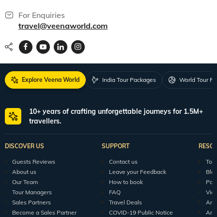
For Enquiries
travel@veenaworld.com
Explore Veena World
India Tour Packages
World Tour P
10+ years of crafting unforgettable journeys for 1.5M+
travellers.
DISCOVER US
SUPPORT
RESO
Guests Reviews
Contact us
Tour
About us
Leave your Feedback
Blo
Our Team
How to book
Pod
Tour Managers
FAQ
Vid
Sales Partners
Travel Deals
Arti
Become a Sales Partner
COVID-19 Public Notice
Arti