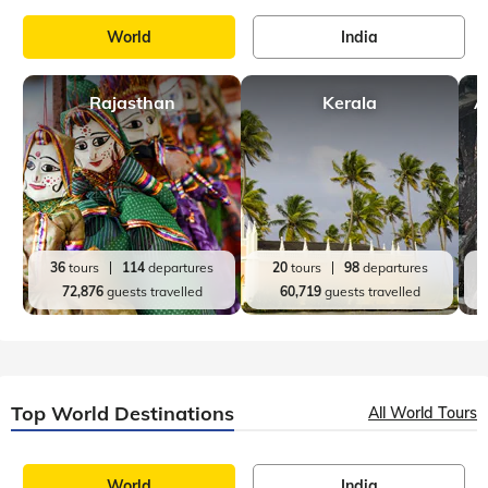
World
India
Rajasthan
Kerala
A
36
tours
114
departures
20
tours
98
departures
72,876
guests travelled
60,719
guests travelled
Top World Destinations
All World Tours
World
India