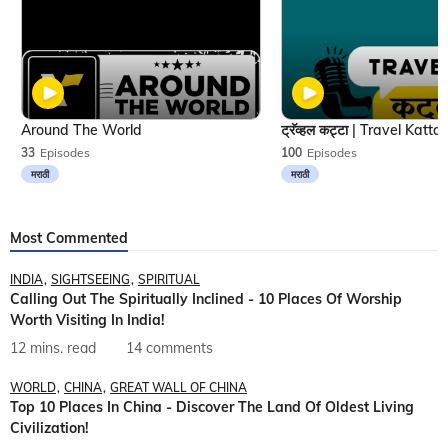
Around The World
33
Episodes
100
Episodes
मराठी
मराठी
Most Commented
INDIA
SIGHTSEEING
SPIRITUAL
Calling Out The Spiritually Inclined - 10 Places Of Worship
Worth Visiting In India!
12 mins. read
14 comments
WORLD
CHINA
GREAT WALL OF CHINA
Top 10 Places In China - Discover The Land Of Oldest Living
Civilization!