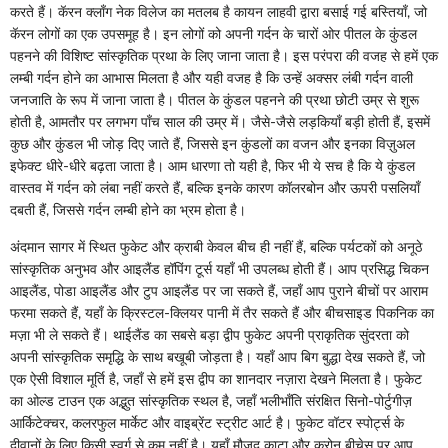
करते हैं। कॅरन क्लाँग नेक विलेज का मतलब है कायन लाहवी द्वारा बसाई गई बस्तियाँ, जो
कॅरन लोगों का एक उपसमूह है। इन लोगों को अपनी गर्दन के चारों ओर पीतल के कुंडल
पहनने की विशिष्ट सांस्कृतिक प्रथा के लिए जाना जाता है। इस परंपरा की वजह से हमें एक
लम्बी गर्दन होने का आभास मिलता है और यही वजह है कि उन्हें अक्सर लंबी गर्दन वाली
जनजाति के रूप में जाना जाता है। पीतल के कुंडल पहनने की प्रथा छोटी उम्र से शुरू
होती है, आमतौर पर लगभग पाँच साल की उम्र में। जैसे-जैसे लड़कियाँ बड़ी होती हैं, इसमें
कुछ और कुंडल भी जोड़ दिए जाते हैं, जिससे इन कुंडलों का वजन और इनका विज़ुअल
इफेक्ट धीरे-धीरे बढ़ता जाता है। आम धारणा तो यही है, फिर भी ये सच है कि ये कुंडल
वास्तव में गर्दन को लंबा नहीं करते हैं, बल्कि इनके कारण कॉलरबोन और ऊपरी पसलियाँ
दबती हैं, जिससे गर्दन लम्बी होने का भ्रम होता है।
अंदमान सागर में स्थित फुकेट और क्राबी केवल बीच ही नहीं हैं, बल्कि पर्यटकों को अनूठे
सांस्कृतिक अनुभव और आइलैंड हॉपिंग टूर्स यहाँ भी उपलब्ध होती हैं। आप प्रसिद्ध चिकन
आइलैंड, पोडा आइलैंड और टुप आइलैंड पर जा सकते हैं, जहाँ आप पुराने बीचों पर आराम
फरमा सकते हैं, यहाँ के क्रिस्टल-क्लियर पानी में तैर सकते हैं और बीचसाइड पिकनिक का
मज़ा भी ले सकते हैं। थाईलैंड का सबसे बड़ा द्वीप फुकेट अपनी प्राकृतिक सुंदरता को
अपनी सांस्कृतिक समृद्धि के साथ बखूबी जोड़ता है। यहाँ आप बिग बुद्धा देख सकते हैं, जो
एक ऐसी विशाल मूर्ति है, जहाँ से हमें इस द्वीप का शानदार नज़ारा देखने मिलता है। फुकेट
का ओल्ड टाउन एक अद्भुत सांस्कृतिक स्थल है, जहाँ भलीभॉंति संरक्षित सिनो-पोर्टुगीज़
आर्किटेक्चर, कलरफुल मार्केट और वाइब्रेंट स्ट्रीट आर्ट है। फुकेट वॉटर स्पोर्ट्स के
दीवानों के लिए किसी स्वर्ग से कम नहीं है। यहाँ मौजूद काटा और करोन बीचेस पर आप