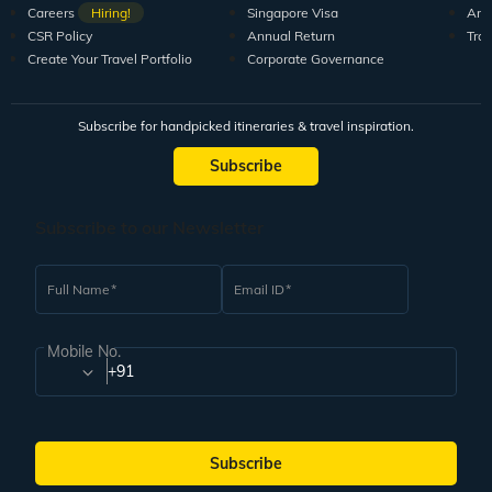
Careers
Hiring!
Singapore Visa
Arti
CSR Policy
Annual Return
Tra
Create Your Travel Portfolio
Corporate Governance
Subscribe for handpicked itineraries & travel inspiration.
Subscribe
Subscribe to our Newsletter
Full Name
Email ID
Mobile No.
+91
Subscribe