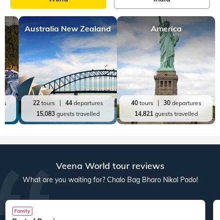
Australia New Zealand
America
res
22
tours
44
departures
40
tours
30
departures
ed
15,083
guests travelled
14,821
guests travelled
Veena World tour reviews
What are you waiting for? Chalo Bag Bharo Nikal Pado!
Family