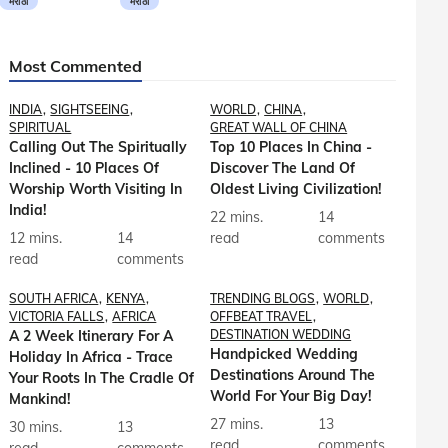
मराठी
मराठी
Most Commented
INDIA
SIGHTSEEING
WORLD
CHINA
SPIRITUAL
GREAT WALL OF CHINA
Calling Out The Spiritually
Top 10 Places In China -
Inclined - 10 Places Of
Discover The Land Of
Worship Worth Visiting In
Oldest Living Civilization!
India!
22 mins.
14
12 mins.
14
read
comments
read
comments
SOUTH AFRICA
KENYA
TRENDING BLOGS
WORLD
VICTORIA FALLS
AFRICA
OFFBEAT TRAVEL
A 2 Week Itinerary For A
DESTINATION WEDDING
Handpicked Wedding
Holiday In Africa - Trace
Destinations Around The
Your Roots In The Cradle Of
World For Your Big Day!
Mankind!
27 mins.
13
30 mins.
13
read
comments
read
comments