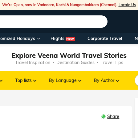
We're Open, now in Vadodara, Kochi & Nungambakkam (Chennai).
Locate Us
Flights
tomized Holidays
Corporate Travel
N
New
Our Toll Fre
Explore Veena World Travel Stories
You can also 
Travel Inspiration
Destination Guides
Travel Tips
Foreign Nati
NRIs travelli
Top lists
By Language
By Author
travel@veen
Share
Nearest Vee
Business ho