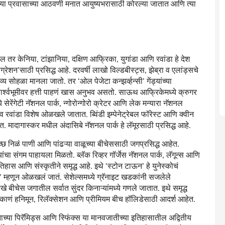
 या प्रवासाच्या आठवणी मनात आयुष्यभरासाठी कोरल्या जातात आणि त्या
र केनिया, टांझानिया, दक्षिण आफ्रिका, युगांडा आणि रवांडा हे देश
ायग्रेशन‌’साठी प्रसिद्ध आहे. दरवर्षी लाखो विल्डबीस्ट्स, झेब्रा व एलांड्सचे
 सोहळा मानला जातो. तर ‌‘ओल पेजेटा कन्झर्व्हन्सी‌’ गेंड्यांच्या
पार्श्वभूमीवर हत्ती पाहणं खास अनुभव असतो. साऊथ आफ्रिकेमध्ये क्रुगर
 सेरेंगेटी नॅशनल पार्क, न्गोरोन्गोरो क्रेटर आणि लेक मन्यारा नॅशनल
ा व रवांडा विशेष ओळखले जातात. ब्विंडी इम्पेनेट्रेबल फॉरेस्ट आणि क्वीन
. मादागास्कर मधील अंदासिबे नॅशनल पार्क हे लॅमूरसाठी प्रसिद्ध आहे.
 निळं पाणी आणि पांढऱ्या वाळूच्या बीचेससाठी जगप्रसिद्ध आहेत.
ऱ्यांचा संगम पाहायला मिळतो. ब्लॅक रिव्हर गॉर्जेस नॅशनल पार्क, लॅगून्स आणि
ास आणि संस्कृतीने समृद्ध आहे. इथे ‌‘स्टोन टाऊन‌’ हे युनेस्कोचं
‌’ म्हणून ओळखलं जातं. सेशेल्समध्ये ग्रॅनाइट खडकांनी सजलेले
े बीचेस जगातील सर्वात सुंदर किनाऱ्यांमध्ये गणले जातात. इथे समृद्ध
 ठिकाणं हनिमून, रिलॅक्सेशन आणि प्रीमियम बीच हॉलिडेसाठी आदर्श आहेत.
िझाच्या पिरॅमिड्स आणि स्फिंक्स या मानवजातीच्या इतिहासातील अद्वितीय