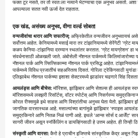
फक्त टूर नसते, तर तो स्वतःला नव्याने भेटण्याचा एक अनुभव असतो. अशा
आपल्याला सतत नवी ऊर्जा देत राहतात.
एक खंड,
असंख्य अनुभव,
वीणा वर्ल्ड सोबत!
वन्यजीवांचा थरार आणि सफारीज्‌‍:
अफ्रिकेतील वन्यजीवन अनुभवायचं असेल त
सर्वोत्तम आहेत. केनियामध्ये मसाई मारा तर टांझानियामध्ये सेरेंगेटी ‌‘ग्रेट म
कळप केनिया-टांझानिया दरम्यान स्थलांतर करतात. ‌‘ग्रेट मायग्रेशन‌’ हा भव्य
संवर्धनासाठी ओळखली जाते. अंबोसेली नॅशनल पार्कमध्ये किलिमांजारोच्या 
नॅशनल पार्क आणि त्सित्सिकाम्मा नॅशनल पार्क प्रसिद्ध आहेत. टांझानियामध्ये
पार्कमध्ये विविध प्रजातींचं सहअस्तित्व दिसतं. गोरिला ट्रेकिंगसाठी युगांड
एलिझाबेथ नॅशनल पार्कच्या इशाशा सेक्टरमध्ये झाडांवर चढणारे सिंह दिसतात
आयलंड्स आणि बीचेस:
मॉरिशस, झांझिबार आणि सेशल्स ही आयलंड्स स्वच्छ
मॉरिशसमध्ये लक्झरी रिसॉर्टस्‌‍, वॉटर स्पोर्टस्‌‍ आणि निसर्गरम्य समुद्रकिना
कोरल रीफ्समुळे इथे साहस आणि विश्रांतीचा अनुभव घेता येतो. झांझिबार इतिह
जागतिक वारसास्थळ आहे. मसाल्यांच्या बागांमुळे झांझिबार ‌‘स्पाइस आयलंड
समुद्रकिनारे आणि नितळ निळं पाणी आहे. इथले 'आन्स सोर्स द आर्जेंट' सारख
सागरी जीवन असून स्नॉर्केलिंग व डायव्हिंगसाठी हे उत्तम आहेत. ही तिन्ही
संस्कृती आणि वारसा:
कैरो हे प्राचीन इजिप्तचे सांस्कृतिक केंद्र असून ग