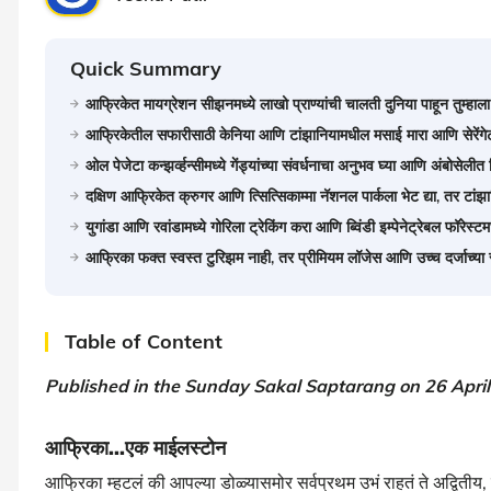
Quick Summary
आफ्रिकेत मायग्रेशन सीझनमध्ये लाखो प्राण्यांची चालती दुनिया पाहून तुम्हाल
आफ्रिकेतील सफारीसाठी केनिया आणि टांझानियामधील मसाई मारा आणि सेरेंगेट
ओल पेजेटा कन्झर्व्हन्सीमध्ये गेंड्यांच्या संवर्धनाचा अनुभव घ्या आणि अंबोसेलीत कि
दक्षिण आफ्रिकेत क्रुगर आणि त्सित्सिकाम्मा नॅशनल पार्कला भेट द्या, तर टांझा
युगांडा आणि रवांडामध्ये गोरिला ट्रेकिंग करा आणि ब्विंडी इम्पेनेट्रेबल फॉरेस
आफ्रिका फक्त स्वस्त टुरिझम नाही, तर प्रीमियम लॉजेस आणि उच्च दर्जाच्या स
Table of Content
Published in the Sunday Sakal Saptarang on 26 Apri
आफ्रिका...एक माईलस्टोन
आफ्रिका म्हटलं की आपल्या डोळ्यासमोर सर्वप्रथम उभं राहतं ते अद्वित