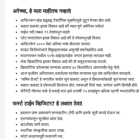
अरेच्चा,
हे मला माहीतच नव्हतं!
आफ्रिकन खंड हळूहळू टेक्टॉनिक मूव्हमेंटमुळे तुटून वेगळा होत आहे.
सहारा वाळवंट इतकं विशाल आहे की त्यात पूर्ण अमेरिका मावेल!
नाईल नदी तब्बल ११ देशांमधून वाहते.
ग्रेट मायग्रेशन इतकं विशाल आहे की ते स्पेसमधूनही दिसतं.
आफ्रिकेत २००० पेक्षा अधिक भाषा बोलल्या जातात.
माऊंट किलिमांजारो विषुववृत्ताजवळ असूनही बर्फाच्छादित आहे.
मादागास्कर मधील ९०% वाईल्डलाईफ जगात इतरत्र सापडत नाही.
लेक व्हिक्टोरिया इतका विशाल आहे की तो समुद्रासारखा वाटतो.
व्हिक्टोरिया फॉल्सच्या पाण्याचा आवाज ४० किलोमीटर अंतरापर्यंत ऐकू येतो.
आज पृथ्वीवर अस्तित्त्वात असलेल्या प्रत्येक मानवाचा मूळ वंश आफ्रिकेत सापडतो.
‌‘नामिब डेजर्ट‌’ हे जगातील सर्वात जुनं वाळवंट असून ते हिमालयापेक्षाही जुनं मानलं जातं.
सहारा वाळवंट हे एकेकाळी हिरवंगार होतं. त्याकाळी तिथे नद्या, सरोवरं आणि हिप्पोही होते.
सेरेंगेटी नॅशनल पार्क ते मसाई मारा इथे दरवर्षी १५ लाखांहून अधिक प्राणी स्थलांतरित ह
फर्स्ट टाईम व्हिजिटर?
हे लक्षात ठेवा!
हवामान उष्ण असल्याने सनस्क्रीन, टोपी आणि हलके सुती कपडे घेऊन जा.
प्राण्यांपासून सुरक्षित अंतर ठेवा.
बाटलीबंद पाणी वापरा.
स्थानिक संस्कृतीचा आदर राखा.
फोटो काढण्यापूर्वी परवानगी घ्या.