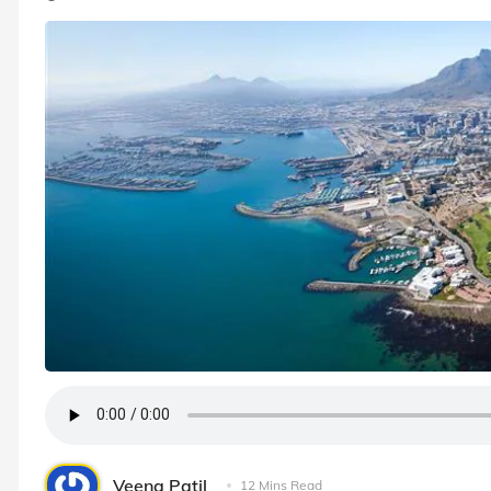
Veena Patil
12 Mins Read