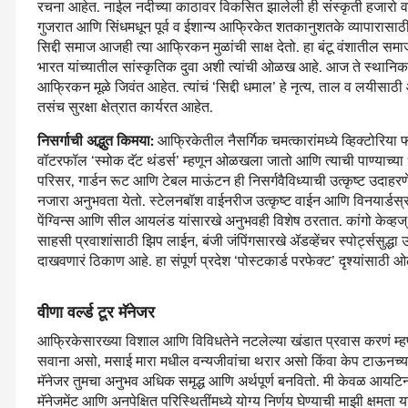
रचना आहेत. नाईल नदीच्या काठावर विकसित झालेली ही संस्कृती हजारो वर्
गुजरात आणि सिंधमधून पूर्व व ईशान्य आफ्रिकेत शतकानुशतके व्यापारासाठी 
सिद्दी समाज आजही त्या आफ्रिकन मुळांची साक्ष देतो. हा बंटू वंशातील समा
भारत यांच्यातील सांस्कृतिक दुवा अशी त्यांची ओळख आहे. आज ते स्थानिक 
आफ्रिकन मूळे जिवंत आहेत. त्यांचं ‌‘सिद्दी धमाल‌’ हे नृत्य, ताल व लयी
तसंच सुरक्षा क्षेत्रात कार्यरत आहेत.
निसर्गाची अद्भुत किमया:
आफ्रिकेतील नैसर्गिक चमत्कारांमध्ये व्हिक्टोरिया
वॉटरफॉल ‌‘स्मोक दॅट थंडर्स‌’ म्हणून ओळखला जातो आणि त्याची पाण्याच्य
परिसर, गार्डन रूट आणि टेबल माऊंटन ही निसर्गवैविध्याची उत्कृष्ट उदा
नजारा अनुभवता येतो. स्टेलनबॉश वाईनरीज उत्कृष्ट वाईन आणि विनयार्डस्‌‍
पेंग्विन्स आणि सील आयलंड यांसारखे अनुभवही विशेष ठरतात. कांगो केव्हज्‌‍ या
साहसी प्रवाशांसाठी झिप लाईन, बंजी जंपिंगसारखे ॲडव्हेंचर स्पोर्ट्ससुद्ध
दाखवणारं ठिकाण आहे. हा संपूर्ण प्रदेश ‌‘पोस्टकार्ड परफेक्ट‌’ दृश्यांसाठ
वीणा वर्ल्ड टूर मॅनेजर
आफ्रिकेसारख्या विशाल आणि विविधतेने नटलेल्या खंडात प्रवास करणं म्हणज
सवाना असो, मसाई मारा मधील वन्यजीवांचा थरार असो किंवा केप टाऊनच्या किन
मॅनेजर तुमचा अनुभव अधिक समृद्ध आणि अर्थपूर्ण बनवितो. मी केवळ आयटिनरी 
मॅनेजमेंट आणि अनपेक्षित परिस्थितींमध्ये योग्य निर्णय घेण्याची माझी क्षमता