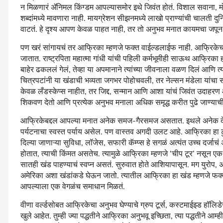
न मिळणारं ॲनिमल किंग्डम आपल्यासमोर इथे जिवंत होतं. विशाल सवाना, म
शब्दांमध्ये मावणारा नाही. मायग्रेशन सीझनमध्ये लाखो प्राण्यांची चालती
वाटतं. हे दृश्य आपण केवळ पाहत नाही, तर तो अनुभव मनात कायमचा जपून 
पण खरं सांगायचं तर आफ्रिका म्हणजे फक्त वाईल्डलाईफ नाही. आफ्रिकेच
जातात. राष्ट्रपिता महात्मा गांधी यांची पहिली कर्मभूमीही साऊथ आफ्रिका होती
बाहेर ढकललं गेलं, तेव्हा या अपमानाने त्यांच्या जीवनाला वळण दिलं आणि त्य
चित्रपटांनी या खंडाची भव्यता जगभर पोहोचवली, तर नेल्सन मंडेला यांचा स
केवळ लँडस्केप्स नाहीत, तर जिद्द, सन्मान आणि आशा यांचं जिवंत उदाहरण आ
शिकवण देतो आणि प्रत्येक अनुभव मनाला अधिक समृद्ध करीत पुढे जाण्याची प
आफ्रिकेबद्दल आपल्या मनात अनेक समज-गैरसमज असतात. इथले अनेक देश 
पर्यटनाचा स्वस्त पर्याय असेल. पण वास्तव अगदी उलट आहे. आफ्रिका हा टु
दिल्या जाणाऱ्या सुविधा, लॉजेस, सफारी कॅम्प्स हे सगळं अत्यंत उच्च दर्जाचं
होतात, त्याची किंमत असतेच. त्यामुळे आफ्रिका म्हणजे ‌‘चीप टूर‌’ नसून एक
सातही खंड पाहण्याचं स्वप्न असतं. सुरुवात होते आशियापासून. मग युरोप
अमेरिका अशा खंडांकडे घेऊन जातो. त्यातील आफ्रिका हा खंड म्हणजे फक्त
आपल्याला एक वेगळंच समाधान मिळतं.
वीणा वर्ल्डसोबत आफ्रिकेचा अनुभव घेण्याचे ग्रुप टूर्स, कस्टमाईझ्ड हॉलिडेज
खुले आहेत. तुम्ही ज्या पद्धतीने आफ्रिका अनुभवू इच्छिता, त्या पद्धतीने 