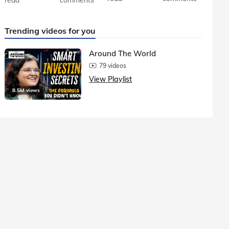
Trending videos for you
Around The World
79 videos
View Playlist
8.5M views
1.5M vie