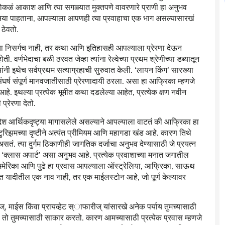
ोकळं आकाश आणि त्या सगळ्यात मुक्तपणे वावरणारे प्राणी हा अनुभव
 दुनिया पाहताना, आपल्याला आपणही त्या प्रवाहाचा एक भाग असल्यासारखं
ठेवतो.
ा निसर्गच नाही, तर कथा आणि इतिहासही आपल्याला प्रेरणा देऊन
. वर्णभेदाचा बळी ठरवत जेव्हा त्यांना रेल्वेच्या प्रथम श्रेणीच्या डब्यातून
ांनी इथेच सर्वप्रथम सत्याग्रहाची सुरुवात केली. ‌‘लायन किंग‌’ सारख्या
ंघर्ष संपूर्ण मानवजातीसाठी प्रेरणादायी ठरला. असा हा आफ्रिका म्हणजे
हे. इथल्या प्रत्येक भूमीत कथा दडलेल्या आहेत, प्रत्येक क्षण नवीन
्रेरणा देतो.
आर्थिकदृष्ट्या मागासलेले असल्याने आपल्याला वाटतं की आफ्रिका हा
रिझमच्या दृष्टीने अत्यंत प्रीमियम आणि महागडा खंड आहे. कारण तिथे
 असतं. त्या दुर्गम ठिकाणीही जागतिक दर्जाचा अनुभव देण्यासाठी जे प्रयत्न
 ‌‘क्लास अपार्ट‌’ असा अनुभव आहे. प्रत्येक प्रवाशाच्या मनात जगातील
, अमेरिका आणि पुढे हा प्रवास आपल्याला ऑस्ट्रेलिया, आफ्रिका, साऊथ
 यादीतील एक नाव नाही, तर एक माईलस्टोन आहे, जो पूर्ण केल्यावर
्‌‍, माईस किंवा प्रायव्हेट स्ाफारीज्‌‍ यांसारखे अनेक पर्याय तुमच्यासाठी
आम्ही तो तुमच्यासाठी साकार करतो. कारण आमच्यासाठी प्रत्येक प्रवास म्हणजे