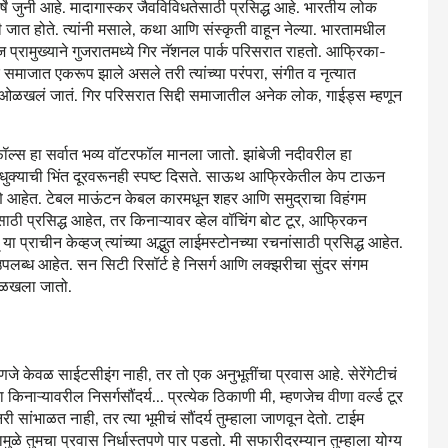
षे जुनी आहे. मादागास्कर जैवविविधतेसाठी प्रसिद्ध आहे. भारतीय लोक
जात होते. त्यांनी मसाले, कथा आणि संस्कृती वाहून नेल्या. भारतामधील
ज प्रामुख्याने गुजरातमध्ये गिर नॅशनल पार्क परिसरात राहतो. आफ्रिका-
समाजात एकरूप झाले असले तरी त्यांच्या परंपरा, संगीत व नृत्यात
साठी ओळखलं जातं. गिर परिसरात सिद्दी समाजातील अनेक लोक, गाईड्स म्हणून
 फॉल्स हा सर्वात भव्य वॉटरफॉल मानला जातो. झांबेजी नदीवरील हा
ा धुक्याची भिंत दूरवरूनही स्पष्ट दिसते. साऊथ आफ्रिकेतील केप टाऊन
हरणे आहेत. टेबल माऊंटन केबल कारमधून शहर आणि समुद्राचा विहंगम
साठी प्रसिद्ध आहेत, तर किनाऱ्यावर व्हेल वॉचिंग बोट टूर, आफ्रिकन
 प्राचीन केव्हज्‌‍ त्यांच्या अद्भुत लाईमस्टोनच्या रचनांसाठी प्रसिद्ध आहेत.
ा उपलब्ध आहेत. सन सिटी रिसॉर्ट हे निसर्ग आणि लक्झरीचा सुंदर संगम
ी ओळखला जातो.
े केवळ साईटसीइंग नाही, तर तो एक अनुभूतींचा प्रवास आहे. सेरेंगेटीचं
ाऱ्यावरील निसर्गसौंदर्य... प्रत्येक ठिकाणी मी, म्हणजेच वीणा वर्ल्ड टूर
सांभाळत नाही, तर त्या भूमीचं सौंदर्य तुम्हाला जाणवून देतो. टाईम
 यामुळे तुमचा प्रवास निर्धास्तपणे पार पडतो. मी सफारीदरम्यान तुम्हाला योग्य