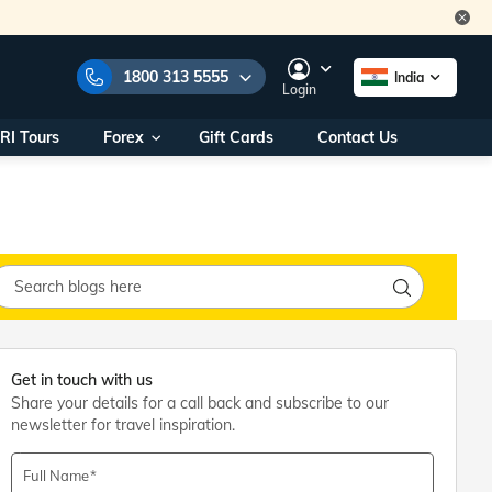
1800 313 5555
India
Login
RI Tours
Forex
Gift Cards
Contact Us
e Numbers:
1800 313 5555
call us on:
+91 22 2101 7979
+91 22 2101 6969
onals/
Within India
ng
+91 915 200 4511
Outside India
+91 887 997 2221
aworld.com
Get in touch with us
Share your details for a call back and subscribe to our
na World Office
newsletter for travel inspiration.
urs
10AM - 7PM
Full Name