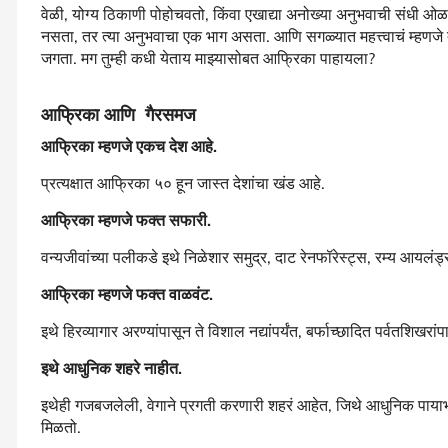
वेळी, योग्य ठिकाणी पोहोचवतो, किंवा एखाद्या अनोख्या अनुभवाची संधी ओळखत
नसता, तर त्या अनुभवाचा एक भाग असता. आणि सगळ्यात महत्त्वाचं म्हणजे तु
जगता. मग तुम्ही कधी येताय माझ्यासोबत आफ्रिका पाहायला?
आफ्रिका आणि गैरसमज
आफ्रिका म्हणजे एकच देश आहे.
प्रत्यक्षात आफ्रिका ५० हून जास्त देशांचा खंड आहे.
आफ्रिका म्हणजे फक्त सफारी.
वन्यजीवांच्या पलीकडे इथे निळेशार समुद्र, दाट रेनफॉरेस्ट्स, रम्य आयलंड
आफ्रिका म्हणजे फक्त वाळवंट.
इथे हिरव्यागार अरण्यांपासून ते विशाल नद्यांपर्यंत, बर्फाच्छादित पर्वतशिखरा
इथे आधुनिक शहरे नाहीत.
इथेही गजबजलेली, वेगाने प्रगती करणारी शहरं आहेत, जिथे आधुनिक पायाभ
मिळतो.