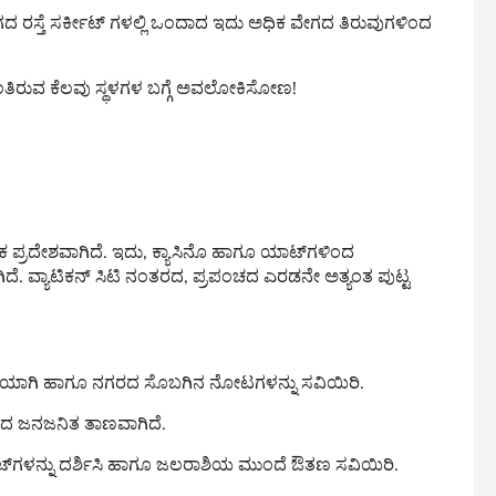
ೇಗದ ರಸ್ತೆ ಸರ್ಕೀಟ್ ಗಳಲ್ಲಿ ಒಂದಾದ ಇದು ಅಧಿಕ ವೇಗದ ತಿರುವುಗಳಿಂದ
ದಂತಿರುವ ಕೆಲವು ಸ್ಥಳಗಳ ಬಗ್ಗೆ ಅವಲೋಕಿಸೋಣ!
ಷಕ ಪ್ರದೇಶವಾಗಿದೆ. ಇದು, ಕ್ಯಾಸಿನೊ ಹಾಗೂ ಯಾಟ್‌ಗಳಿಂದ
ಿದೆ. ವ್ಯಾಟಿಕನ್ ಸಿಟಿ ನಂತರದ, ಪ್ರಪಂಚದ ಎರಡನೇ ಅತ್ಯಂತ ಪುಟ್ಟ
ಧಿಗೆ ಸಾಕ್ಷಿಯಾಗಿ ಹಾಗೂ ನಗರದ ಸೊಬಗಿನ ನೋಟಗಳನ್ನು ಸವಿಯಿರಿ.
ರಾದ ಜನಜನಿತ ತಾಣವಾಗಿದೆ.
ವ ಯಾಟ್‌ಗಳನ್ನು ದರ್ಶಿಸಿ ಹಾಗೂ ಜಲರಾಶಿಯ ಮುಂದೆ ಔತಣ ಸವಿಯಿರಿ.