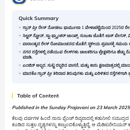
Quick Summary
ಗ್ರಾನ್ ಪ್ರೀ ರೇಸ್ ನೋಡಲು ಫಾರ್ಮುಲಾ 1 ವೇಳಾಪಟ್ಟಿಯಿಂದ 2025ರ ರೇಸ
ಸಿಲ್ವರ್ ಸ್ಟೋನ್, ಸ್ಪಾ-ಫ್ರ್ಯಾಂಕರ್ ಚಾಂಪ್ಸ್, ಸುಜುಕಾ ಜೊತೆಗೆ ಲಾಸ್ ವ
ವಾರಾಂತ್ಯದ ರೇಸ್ ರೋಮಾಂಚನದ ಜೊತೆಗೆ ಸ್ಥಳೀಯ ಪ್ರವಾಸಕ್ಕೆ ಸಮಯ ಉಳಿಸಿಕೊ
ನಗರ ರಸ್ತೆಗಳಲ್ಲಿ ನಡೆಯುವ ರೇಸ್‌ಗಳು ಚಾಲಕರಿಗೂ ಪ್ರೇಕ್ಷಕರಿಗೂ ಹೆ
ಮಾಡಿ.
ಎಂಜಿನ್ ಅಬ್ಬರ, ಸುಟ್ಟ ರಬ್ಬರಿನ ವಾಸನೆ, ಮತ್ತು ಕಾರು ಕ್ಷಣಮಾತ್ರದಲ್ಲಿ
ಮಾನಕೊ ಗ್ರಾನ್ ಪ್ರೀ ಕಿರಿದಾದ ತಿರುವುಗಳು ಮತ್ತು ಏರಿಳಿತದ ರಸ್ತೆಗಳಿಗಾಗಿ ಪ್ರ
Table of Content
Published in the Sunday Prajavani on 23 March 2025
ಕೆಲವು ವರ್ಷಗಳ ಹಿಂದೆ ನಾನು ಫ್ರೆಂಚ್ ರಿವ್ಯರಾದಲ್ಲಿ ಕಡುನೀಲಿ ಸಮುದ್ರ
ಕೂಡಿದ ಸುತ್ತಲ ದೃಶ್ಯಗಳನ್ನು ಕಣ್ತುಂಬಿಕೊಳ್ಳುತ್ತಿದ್ದೆ. ಆ ಮೆಡಿಟರೇ