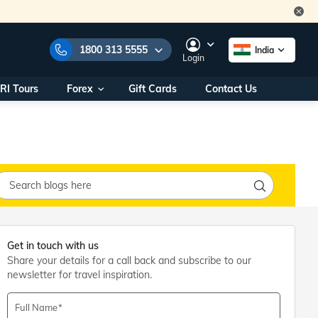
1800 313 5555
India
Login
RI Tours
Forex
Gift Cards
Contact Us
e Numbers:
1800 313 5555
call us on:
+91 22 2101 7979
+91 22 2101 6969
onals/
Within India
ng
+91 915 200 4511
Outside India
+91 887 997 2221
aworld.com
Get in touch with us
Share your details for a call back and subscribe to our
na World Office
newsletter for travel inspiration.
urs
10AM - 7PM
Full Name