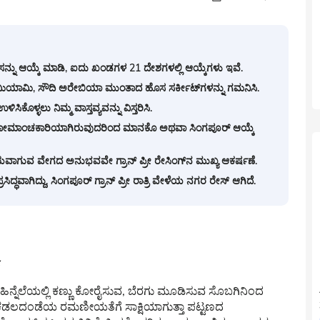
ನ್ನು ಆಯ್ಕೆ ಮಾಡಿ, ಐದು ಖಂಡಗಳ 21 ದೇಶಗಳಲ್ಲಿ ಆಯ್ಕೆಗಳು ಇವೆ.
ೇಗಸ್, ಮಿಯಾಮಿ, ಸೌದಿ ಅರೇಬಿಯಾ ಮುಂತಾದ ಹೊಸ ಸರ್ಕೀಟ್‌ಗಳನ್ನು ಗಮನಿಸಿ.
ಳ್ಳಲು ನಿಮ್ಮ ವಾಸ್ತವ್ಯವನ್ನು ವಿಸ್ತರಿಸಿ.
ಚ್ಚು ರೋಮಾಂಚಕಾರಿಯಾಗಿರುವುದರಿಂದ ಮಾನಕೊ ಅಥವಾ ಸಿಂಗಪೂರ್ ಆಯ್ಕೆ
 ಮಾಯವಾಗುವ ವೇಗದ ಅನುಭವವೇ ಗ್ರಾನ್ ಪ್ರೀ ರೇಸಿಂಗ್‌ನ ಮುಖ್ಯ ಆಕರ್ಷಣೆ.
ಸಿದ್ಧವಾಗಿದ್ದು, ಸಿಂಗಪೂರ್ ಗ್ರಾನ್ ಪ್ರೀ ರಾತ್ರಿ ವೇಳೆಯ ನಗರ ರೇಸ್ ಆಗಿದೆ.
ದ ಹಿನ್ನೆಲೆಯಲ್ಲಿ ಕಣ್ಣು ಕೋರೈಸುವ, ಬೆರಗು ಮೂಡಿಸುವ ಸೊಬಗಿನಿಂದ
ನಿಯನ್ ಕಡಲದಂಡೆಯ ರಮಣೀಯತೆಗೆ ಸಾಕ್ಷಿಯಾಗುತ್ತಾ ಪಟ್ಟಣದ