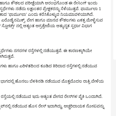
್ಷಮತೆ ಹಾಗೂ ಕೌಶಲದ ಪರೀಕ್ಷೆಯಾಗಿ ಆರಂಭಗೊಂಡ ಈ ರೇಸಿಂಗ್ ಇಂದು
ಸ್ಪರ್ಧೆಗಳು ನಡೆದು ಲಕ್ಷಾಂತರ ಪ್ರೇಕ್ಷಕರನ್ನು ಸೆಳೆಯುತ್ತವೆ. ಫಾರ್ಮುಲಾ 1
ೇಕಾದ ‘ಫಾರ್ಮುಲಾ’ ಎಂದು ಕರೆಸಿಕೊಳ್ಳುವ ನಿಯಮಾವಳಿಯಾಗಿದೆ.
ರಜ್ಞಾನ, ಏರೊಡೈನಮಿಕ್ಸ್, ವೇಗ ಹಾಗೂ ಮಾನವ ಕೌಶಲಗಳು ಏಕತ್ರ ಮೇಳೈಸುವ
ರ್ಟ್ಸ್ ನಲ್ಲಿ ಅತ್ಯಂತ ಅಗ್ರಶ್ರೇಣಿಯ ಅತ್ಯುನ್ನತ ಸ್ಪರ್ಧಾ ವಿಭಾಗ
 ಸ್ಪರ್ಧೆಗಳು ನಗರಗಳ ರಸ್ತೆಗಳಲ್ಲಿ ನಡೆಯುತ್ತವೆ. ಈ ಕಾರಣಕ್ಕಾಗಿಯೇ
ರುತ್ತವೆ.
ಳು ಹಾಗೂ ಏರಿಳಿತದಿಂದ ಕೂಡಿದ ಕಿರಿದಾದ ರಸ್ತೆಗಳಲ್ಲಿ ನಡೆಯುವ
ಯ ಭಾಗದಲ್ಲಿ ಹೊನಲು ಬೆಳಕಿನಡಿ ನಡೆಯುವ ಮೊತ್ತಮೊದಲ ರಾತ್ರಿ ವೇಳೆಯ
 ರಸ್ತೆಯಲ್ಲಿ ನಡೆಯುವ ಇದು ಅತ್ಯಂತ ವೇಗದ ರೇಸ್‌ಗಳ ಪೈಕಿ ಒಂದಾಗಿದೆ.
ಟ್ರಿಪ್‌ನಲ್ಲಿ ನಡೆಯುವ ಹೊಸ ರೇಸ್ ಇದಾಗಿದ್ದು, ಅಚ್ಚರಿದಾಯಕ ನೋಟವನ್ನು