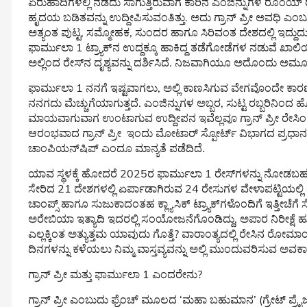
ಏರುಹಾದಿಗಳಲ್ಲಿ ನಡೆದು ಸಾಗುತ್ತಿರುವಾಗ ಕಾರಿನ ಎಂಜಿನ್ನುಗಳ ರೊಂಯ್
ಹೃದಯ ಬಡಿತವನ್ನು ಉದ್ದೀಪಿಸುವಂತಿತ್ತು. ಅದು ಗ್ರಾನ್ ಪ್ರೀ ಅವಧಿ ಎಂ
ಅತ್ಯಂತ ಪುಟ್ಟ, ಸಮ್ಮೋಹಕ, ಸುಂದರ ಹಾಗೂ ಸಿರಿವಂತ ದೇಶದಲ್ಲಿ ಇದ್ದು
ಫಾರ್ಮುಲಾ 1 ಟ್ರ್ಯಾಕ್‌ನ ಉದ್ದಕ್ಕೂ ಹಾಕಿದ್ದ ತಡೆಗೋಡೆಗಳ ನಡುವೆ ಖ
ಅಲ್ಲಿಂದ ರೇಸ್‌ನ ದೃಶ್ಯವನ್ನು ದರ್ಶಿಸಿದೆ. ನಿಜವಾಗಿಯೂ ಅದೊಂದು ಅಮೂಲ್ಯ
ಫಾರ್ಮುಲಾ 1 ನನಗೆ ಇಷ್ಟವಾಗಲು, ಅಲ್ಲಿ ಕಾಣಸಿಗುವ ವೇಗವೊಂದೇ ಕಾರಣ
ನನಗದು ಮೆಚ್ಚುಗೆಯಾಗುತ್ತದೆ. ಎಂಜಿನ್ನುಗಳ ಅಬ್ಬರ, ಸುಟ್ಟ ರಬ್ಬರಿನಿಂದ ಹ
ಮಾಯವಾಗುವಾಗ ಉಂಟಾಗುವ ಉದ್ದೀಪನ ಇವೆಲ್ಲವೂ ಗ್ರಾನ್ ಪ್ರೀ ರೇಸಿಂಗ್ 
ಆರಂಭವಾದ ಗ್ರಾನ್ ಪ್ರೀ ಇಂದು ಮೋಟಾರ್ ಸ್ಪೋರ್ಟ್ ವಿಭಾಗದ ಪ್ರಧಾನ ಸ್ಪರ
ಚಾಂಪಿಯನ್‌ಷಿಪ್ ಎಂದೂ ಮಾನ್ಯತೆ ಪಡೆದಿದೆ.
ಯಾವ ಸ್ಥಳಕ್ಕೆ ಹೋದರೆ 2025ರ ಫಾರ್ಮುಲಾ 1 ರೇಸ್‌ಗಳನ್ನು ನೋಡಬ
ಸೇರಿದ 21 ದೇಶಗಳಲ್ಲಿ ಏರ್ಪಾಡಾಗಿರುವ 24 ರೇಸುಗಳ ವೇಳಾಪಟ್ಟಿಯಲ್ಲಿ ಯಾ
ಚಾಂಪ್ಸ್ ಹಾಗೂ ಸುಜುಕಾದಂತಹ ಕ್ಲ್ಯಾಸಿಕ್ ಟ್ರ್ಯಾಕ್‌ಗಳೊಂದಿಗೆ ಇತ್ತೀ
ಅರೇಬಿಯಾ ಇತ್ಯಾದಿ ಇದರಲ್ಲಿ ಸಂಯೋಜನೆಗೊಂಡಿದ್ದು, ಅಪಾರ ನಿರೀಕ್ಷೆ ಹು
ಎಲ್ಲಕ್ಕಿಂತ ಅತ್ಯುತ್ತಮ ಯಾವುದು ಗೊತ್ತೆ? ವಾರಾಂತ್ಯದಲ್ಲಿ ರೇಸಿನ ರೋ
ದಿನಗಳನ್ನು ಕಳೆಯಲು ನಿಮ್ಮ ವಾಸ್ತವ್ಯವನ್ನು ಅಲ್ಲಿ ಮುಂದುವರಿಸುವ ಅವಕಾಶ
ಗ್ರಾನ್ ಪ್ರೀ ಮತ್ತು ಫಾರ್ಮುಲಾ 1 ಎಂದರೇನು?
ಗ್ರಾನ್ ಪ್ರೀ ಎಂಬುದು ಫ್ರೆಂಚ್ ಮೂಲದ ‘ಮಹಾ ಬಹುಮಾನ’ (ಗ್ರೇಟ್ ಪ್ರೈಜ್