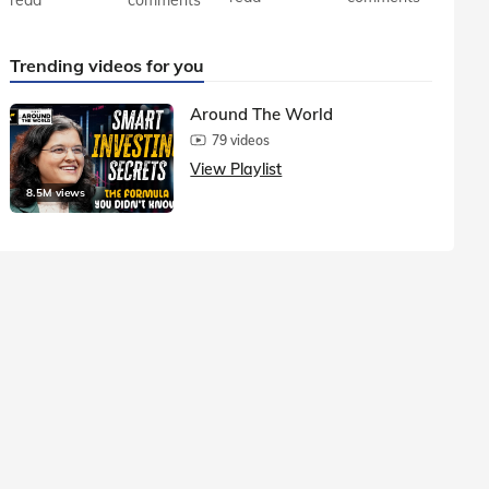
Trending videos for you
Around The World
79 videos
View Playlist
8.5M views
1.5M vie