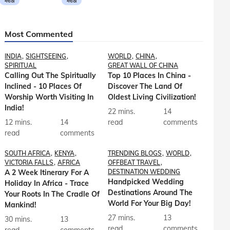
मराठी
मराठी
Most Commented
INDIA
SIGHTSEEING
WORLD
CHINA
SPIRITUAL
GREAT WALL OF CHINA
Calling Out The Spiritually
Top 10 Places In China -
Inclined - 10 Places Of
Discover The Land Of
Worship Worth Visiting In
Oldest Living Civilization!
India!
22 mins.
14
12 mins.
14
read
comments
read
comments
SOUTH AFRICA
KENYA
TRENDING BLOGS
WORLD
VICTORIA FALLS
AFRICA
OFFBEAT TRAVEL
A 2 Week Itinerary For A
DESTINATION WEDDING
Handpicked Wedding
Holiday In Africa - Trace
Destinations Around The
Your Roots In The Cradle Of
World For Your Big Day!
Mankind!
27 mins.
13
30 mins.
13
read
comments
read
comments