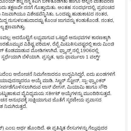
 ರೊಂಯ್ ಶಬ್ದ ನನ್ನ ಕಿವಿಗೆ ಬೀಳತೊಡಗಿತು ಹಾಗೂ ಅಲ್ಲಿನ ವಾತಾವರಣ
ಬುದು ತಕ್ಷಣವೇ ನನಗೆ ಗೊತ್ತಾಯಿತು. ಅಂತಹ ಸಂದರ್ಭದಲ್ಲಿ, ಪ್ರಪಂಚದ
ದು ನಿಜವಾಗಿಯೂ ವಿಶೇಷವೆನ್ನಿಸಿತು. ಒಂದಷ್ಟು ಹುಡುಕಾಟದ ನಂತರ,
ಾಲಿಯಿದ್ದ ನುಸುಳಬಹುದಾದಷ್ಟು ಕೊಂಚ ಜಾಗವನ್ನು ಕಂಡುಕೊಂಡೆ. ನಂತರ,
 ಕ್ಷಣವಾಗಿತ್ತು.
ವಲ್ಲ; ಅದರೊಟ್ಟಿಗೆ ಲಭ್ಯವಾಗುವ ಒಟ್ಟಾರೆ ಅನುಭವಗಳ ಕಾರಣಕ್ಕಾಗಿ
ೊರಹೊಮ್ಮುವ ವಿಶಿಷ್ಟ ಪರಿಮಳ, ರೆಪ್ಪೆ ಮಿಟುಕಿಸುವಷ್ಟರಲ್ಲಿ ಕಾರು ಮಿಂಚಿ
ಕೊಡಮಾಡುವ ಮೋಡಿಗಳಾಗಿವೆ. ಫ್ರ್ಯಾನ್ಸ್ ನಲ್ಲಿ 1906ರಲ್ಲಿ
್ಧೆಯಾಗಿ ಬೆಳೆಯಾಗಿ. ಪ್ರಸ್ತುತ, ಇದು ಫಾರ್ಮುಲಾ 1 ವರ್ಲ್ಡ್
ಹುದೆಂಬ ಆಲೋಚನೆ ನಿಮಗೇನಾದರೂ ಉದ್ಭವಿಸಿದ್ದರೆ, ಐದು ಖಂಡಗಳಿಗೆ
ವುದನ್ನಾದರೂ ಆಯ್ಕೆ ಮಾಡಿ. ಸಿಲ್ವರ್ ಸ್ಟೋನ್, ಸ್ಪಾ-ಫ್ರ್ಯಾಂಕರ್
ಚೆಗೆ ಸೇರ್ಪಡೆಗೊಳಿಸಲಾಗಿರುವ ಲಾಸ್ ವೇಗಸ್, ಮಿಯಾಮಿ ಹಾಗೂ ಸೌದಿ
ಟ್ಟುಹಾಕುವ ವೈವಿಧ್ಯಮಯ ಸರ್ಕೀಟ್ ಆಯ್ಕೆಗಳನ್ನು ಮುಂದಿರಿಸುತ್ತವೆ.
ಮಾಂಚನ ಅನುಭವಕ್ಕೆ ಸಾಕ್ಷಿಯಾಗುವ ಜೊತೆಗೆ ಸ್ಮರಣೀಯ ಪ್ರವಾಸದ
 ನಿಮಗಿರುತ್ತದೆ.
) ಎಂಬ ಅರ್ಥ ಹೊಂದಿದೆ. ಈ ಪ್ರತಿಷ್ಠಿತ ರೇಸುಗಳನ್ನು ಗೆಲ್ಲುವುದರ