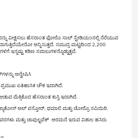
ೆ. ಇದನ್ನು ವೀಕ್ಷಿಸಲು ಹೆಸರಾಂತ ಫೋರೊ ಸಾಲ್ ಸ್ಟೇಡಿಯಂನಲ್ಲಿ ನೆರೆಯುವ
ಗುತ್ತಿದೆಯೇನೋ ಅನ್ನಿಸುತ್ತದೆ. ಸಮುದ್ರ ಮಟ್ಟದಿಂದ 2,200
ಗೆ ಇನ್ನಷ್ಟು ಕಠಿಣ ಸವಾಲುಗಳನ್ನೊಡ್ಡುತ್ತವೆ.
ಗಳನ್ನು ಅನ್ವೇಷಿಸಿ
ದ ಪ್ರಮುಖ ಐತಿಹಾಸಿಕ ಚೌಕ ಇದಾಗಿದೆ.
ಡುವ ಮೆಕ್ಸಿಕೊದ ಹೆಸರಾಂತ ಕುಸ್ತಿ ಇದಾಗಿದೆ.
ೈ ಟ್ಯಾಕೋಸ್ ಅಲ್ ಪಸ್ತೋರ್, ಥಮಾಲಿ ಮತ್ತು ಚೋರ್ರೊ ಸವಿಯಿರಿ.
ೋವರಗಳು ಮತ್ತು ಚಾಪುಲ್ಟಪೆಕ್ ಅರಮನೆ ಇರುವ ವಿಶಾಲ ಹಸಿರು
ಚನ