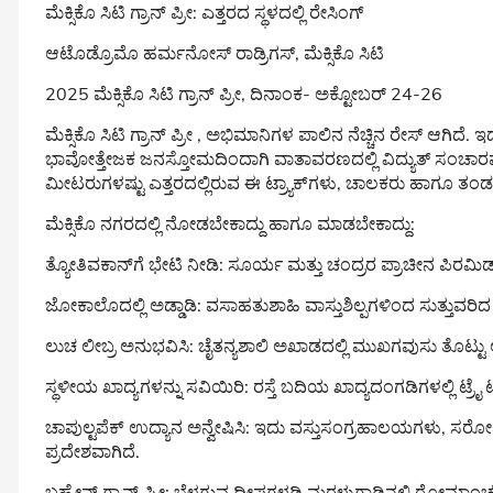
ಮೆಕ್ಸಿಕೊ ಸಿಟಿ ಗ್ರಾನ್ ಪ್ರೀ: ಎತ್ತರದ ಸ್ಥಳದಲ್ಲಿ ರೇಸಿಂಗ್
ಆಟೊಡ್ರೊಮೊ ಹರ್ಮನೋಸ್ ರಾಡ್ರಿಗಸ್, ಮೆಕ್ಸಿಕೊ ಸಿಟಿ
2025 ಮೆಕ್ಸಿಕೊ ಸಿಟಿ ಗ್ರಾನ್ ಪ್ರೀ, ದಿನಾಂಕ- ಅಕ್ಟೋಬರ್ 24-26
ಮೆಕ್ಸಿಕೊ ಸಿಟಿ ಗ್ರಾನ್ ಪ್ರೀ , ಅಭಿಮಾನಿಗಳ ಪಾಲಿನ ನೆಚ್ಚಿನ ರೇಸ್ ಆಗಿದ
ಭಾವೋತ್ತೇಜಕ ಜನಸ್ತೋಮದಿಂದಾಗಿ ವಾತಾವರಣದಲ್ಲಿ ವಿದ್ಯುತ್ ಸಂಚಾರವಾ
ಮೀಟರುಗಳಷ್ಟು ಎತ್ತರದಲ್ಲಿರುವ ಈ ಟ್ರ್ಯಾಕ್‌ಗಳು, ಚಾಲಕರು ಹಾಗೂ ತಂಡಗಳಿ
ಮೆಕ್ಸಿಕೊ ನಗರದಲ್ಲಿ ನೋಡಬೇಕಾದ್ದು ಹಾಗೂ ಮಾಡಬೇಕಾದ್ದು:
ತ್ಯೋತಿವಕಾನ್‌ಗೆ ಭೇಟಿ ನೀಡಿ: ಸೂರ್ಯ ಮತ್ತು ಚಂದ್ರರ ಪ್ರಾಚೀನ ಪಿರಮಿಡ್‌
ಜೋಕಾಲೊದಲ್ಲಿ ಅಡ್ಡಾಡಿ: ವಸಾಹತುಶಾಹಿ ವಾಸ್ತುಶಿಲ್ಪಗಳಿಂದ ಸುತ್ತುವರಿ
ಲುಚ ಲೀಬ್ರ ಅನುಭವಿಸಿ: ಚೈತನ್ಯಶಾಲಿ ಅಖಾಡದಲ್ಲಿ ಮುಖಗವುಸು ತೊಟ್ಟು ಆ
ಸ್ಥಳೀಯ ಖಾದ್ಯಗಳನ್ನು ಸವಿಯಿರಿ: ರಸ್ತೆ ಬದಿಯ ಖಾದ್ಯದಂಗಡಿಗಳಲ್ಲಿ ಟ್ರ
ಚಾಪುಲ್ಟಪೆಕ್ ಉದ್ಯಾನ ಅನ್ವೇಷಿಸಿ: ಇದು ವಸ್ತುಸಂಗ್ರಹಾಲಯಗಳು, ಸರ
ಪ್ರದೇಶವಾಗಿದೆ.
ಬಹ್ರೇನ್ ಗ್ರಾನ್ ಪ್ರೀ: ಬೆಳಗುವ ದೀಪಗಳಡಿ ಮರಳುಗಾಡಿನಲ್ಲಿ ರೋಮಾಂ