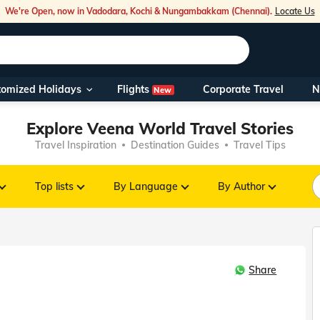
We're Open, now in Vadodara, Kochi & Nungambakkam (Chennai).
Locate Us
Flights
tomized Holidays
Corporate Travel
N
New
Our Toll Fre
Explore Veena World Travel Stories
You can also 
Travel Inspiration
Destination Guides
Travel Tips
Foreign Nati
NRIs travelli
Top lists
By Language
By Author
travel@veen
Share
Nearest Vee
Business ho