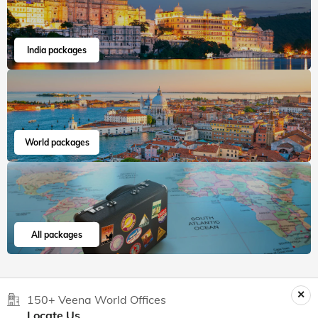
India packages
World packages
All packages
150+ Veena World Offices
Locate Us