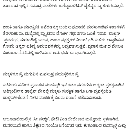
ತಾಣವಾದ ಇಲ್ಲಿನ ಸಮುದ್ರ ದಂಡೆಗಳು ಕಾಸ್ಮೊಪಾಲಿಟನ್ ಚೈತನ್ಯವನ್ನು ತುಳುಕಿಸುತ್ತವೆ.
ಶಾಂತಿ ಹಾಗೂ ಮಾಂತ್ರಿಕತೆ ಇವೆರಡನ್ನೂ ಬಯಸುವುದಾದರೆ ಮರಳುಗಾಡಿನ ತಾಣಗಳಿಗೆ
ತೆರಳಬಹುದು. ದುಬೈನಲ್ಲಿ ಪ್ಲ್ಯಾಟಿನಂ ಡೆಸರ್ಟ್ ಸಫಾರಿಗಳು ಒಂಟೆ ಸವಾರಿ, ಫಾಲ್ಕನ್
ಪ್ರದರ್ಶನ, ಮರಳುದಿಣ್ಣೆ ಚಾಲನೆ, ಹಾಗೂ ನಕ್ಷತ್ರಗಳ ಮಿಣುಕಿನಡಿ ಕುಳಿತು ಆಸ್ವಾದಿಸುವ
ಗೋಮೆ ಡಿನ್ನರ್ ವಿಶಿಷ್ಟ ಅನುಭವಗಳನ್ನು ಲಭ್ಯವಾಗಿಸುತ್ತವೆ. ಪ್ರವಾಸ ಮುಗಿದ ಮೇಲೂ
ಬಹುಕಾಲ ನೆನಪಿನಲ್ಲಿ ಉಳಿಯುವ ಅನುಭವಗಳು ಇವಾಗಿರುತ್ತವೆ.
ಮಕ್ಕಳಿಗೂ ಸೈ, ಮಗುವಿನ ಮನಸ್ಸುಳ್ಳ ವಯಸ್ಕರಿಗೂ ಸೈ
ಕುಟುಂಬ ಸಮೇತ ಪ್ರವಾಸದ ಮುದಕ್ಕಾಗಿ ಇವೆರಡೂ ನಗರಗಳು ಅತ್ಯಂತ ಪ್ರಶಸ್ತವಾಗಿವೆ.
ಅಟ್ಲಾಂಟಿಸ್‌ನ ಡಾಲ್ಫಿನ್ ಬೇನಲ್ಲಿ ಮಕ್ಕಳು ಸುರಕ್ಷಿತ ಹಾಗೂ ನಿಗಾ ವ್ಯವಸ್ಥೆಯಡಿ
ಡಾಲ್ಫಿನ್‌ಗಳೊಡನೆ ನಿಕಟ ಸಂಪರ್ಕಕ್ಕೆ ಬಂದು ರಂಜನೆ ಪಡೆಯಬಹುದು.
ಅಬೂಧಾಬಿಯಲ್ಲಿನ ‘ಸೀ ವರ್ಲ್ಡ್’, ಭೇಟಿ ನೀಡಲೇಬೇಕಾದ ಮತ್ತೊಂದು ಸ್ಥಳವಾಗಿದೆ.
ಮನರಂಜನೆ ಹಾಗೂ ಶಿಕ್ಷಣದ ಸಂಯೋಜನೆಯಾದ ಇದು ಕುತೂಹಲದ ಮನಸ್ಸುಳ್ಳ ಎಲ್ಲಾ