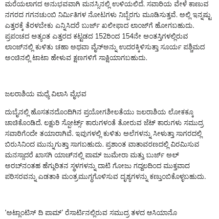
ಮರೆಯಲಾಗದ ಅನುಭವವಾಗಿ ಮನಸ್ಸಿನಲ್ಲಿ ಉಳಿಯಲಿದೆ. ಸವಾರಿಯ ವೇಳೆ ಕಾಣುವ
ನಗರದ ಗಗನಚುಂಬಿ ನಿರ್ಮಿತಿಗಳ ನೋಟಗಳು ನಿಬ್ಬೆರಗು ಮೂಡಿಸುತ್ತವೆ. ಅಲ್ಲಿ ಇನ್ನಷ್ಟು
ಎತ್ತರಕ್ಕೆ ತೆರಳಬೇಕು ಎನ್ನಿಸಿದರೆ ಬುರ್ಜ್ ಖಲೀಫಾದ ಲಾಂಜ್‌ಗೆ ಹೋಗಬಹುದು.
ಪ್ರಪಂಚದ ಅತ್ಯಂತ ಎತ್ತರದ ಕಟ್ಟಡದ 152ರಿಂದ 154ನೇ ಅಂತಸ್ತಿಗಳಲ್ಲಿರುವ
ಲಾಂಜ್‌ನಲ್ಲಿ ಕುಳಿತು ಚಹಾ ಅಥವಾ ವೈನ್‌ಅನ್ನು ಉದರಕ್ಕಿಳಿಸುತ್ತಾ ಸೂರ್ಯ ಪಶ್ಚಿಮದ
ಅಂಚಿನಲ್ಲಿ ಟಾಟಾ ಹೇಳುವ ಕ್ಷಣಗಳಿಗೆ ಸಾಕ್ಷಿಯಾಗಬಹುದು.
ಜಲರಾಶಿಯ ಮಧ್ಯೆ ವಿಲಾಸಿ ವೈಭವ
ದುಬೈನಲ್ಲಿ ಹೊಸತನದೊಂದಿಗಿನ ಪ್ರಯೋಗಶೀಲತೆಯು ಜಲರಾಶಿಯ ಲೋಕಕ್ಕೂ
ಚಾಚಿಕೊಂಡಿದೆ. ಲಕ್ಷುರಿ ಸ್ಪೋರ್ಟ್ಸ್ ಕಾರುಗಳಂತೆ ತೋರುವ ಜೆಟ್ ಕಾರುಗಳು ಸಮುದ್ರ
ಸವಾರಿಗೆಂದೇ ತಯಾರಾಗಿವೆ. ಇವುಗಳಲ್ಲಿ ಕುಳಿತು ಅಲೆಗಳನ್ನು ಸೀಳುತ್ತಾ ಸಾಗರದಲ್ಲಿ
ಬಿರುಸಿನಿಂದ ಮುನ್ನುಗುತ್ತಾ ಸಾಗಬಹುದು. ಪ್ರಶಾಂತ ವಾತಾವರಣದಲ್ಲಿ ವಿರಮಿಸುವ
ಮನಸ್ಸಾದರೆ ಖಾಸಗಿ ಯಾಚ್‌ನಲ್ಲಿ ಪಾಮ್ ಜುಮೇರಾ ಮತ್ತು ಬುರ್ಜ್ ಅಲ್
ಅರಬ್‌ನಂತಹ ಹೆಗ್ಗುರಿತನ ಸ್ಥಳಗಳನ್ನು ದಾಟಿ ಗೋಜು ಗದ್ದಲದಿಂದ ಮುಕ್ತವಾದ
ಪರಿಸರವನ್ನು ಎಡತಾಕಿ ಮಂತ್ರಮುಗ್ಧಗೊಳಿಸುವ ದೃಶ್ಯಗಳನ್ನು ಕಣ್ತುಂಬಿಕೊಳ್ಳಬಹುದು.
‘ಅಟ್ಲಾಂಟಿಸ್ ದಿ ಪಾಮ್’ ರೆಸಾರ್ಟಿನಲ್ಲಿರುವ ಸಮುದ್ರ ತಳದ ಆಸಿಯಾನೊ