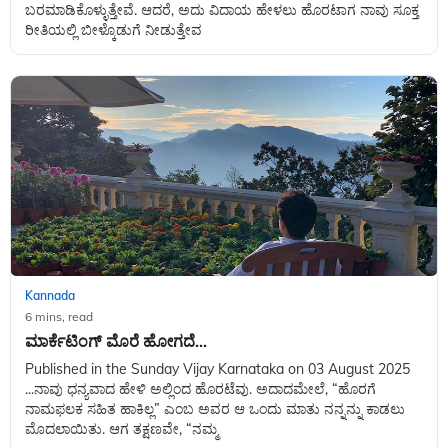
ಬರಮಾಡಿಕೊಳ್ಳುತ್ತೇವೆ. ಆದರೆ, ಅದು ವಿದಾಯ ಹೇಳಲು ಹೊರಟಾಗ ನಾವು ಸೂಕ್ತ
ರೀತಿಯಲ್ಲಿ ಬೀಳ್ಕೊಡುಗೆ ನೀಡುತ್ತೇವ
Kannada
6 mins, read
ಮಾರ್ಕೆಟಿಂಗ್ ಮೊರೆ ಹೋಗದೆ...
Published in the Sunday Vijay Karnataka on 03 August 2025
...ನಾವು ಧನ್ಯವಾದ ಹೇಳಿ ಅಲ್ಲಿಂದ ಹೊರಟೆವು. ಅದಾದಮೇಲೆ, “ಹೊರಗೆ
ನಾಮಫಲಕ ಸಹಿತ ಹಾಕಿಲ್ಲ” ಎಂಬ ಅವರ ಆ ಒಂದು ಮಾತು ನನ್ನನ್ನು ಕಾಡಲು
ಮೊದಲಾಯಿತು. ಆಗ ತಕ್ಷಣವೇ, “ನಮ್ಮ