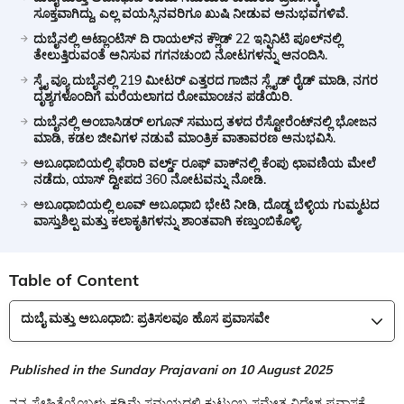
ಸೂಕ್ತವಾಗಿದ್ದು, ಎಲ್ಲ ವಯಸ್ಸಿನವರಿಗೂ ಖುಷಿ ನೀಡುವ ಅನುಭವಗಳಿವೆ.
ದುಬೈನಲ್ಲಿ ಅಟ್ಲಾಂಟಿಸ್ ದಿ ರಾಯಲ್‌ನ ಕ್ಲೌಡ್ 22 ಇನ್ಫಿನಿಟಿ ಪೂಲ್‌ನಲ್ಲಿ
ತೇಲುತ್ತಿರುವಂತೆ ಅನಿಸುವ ಗಗನಚುಂಬಿ ನೋಟಗಳನ್ನು ಆನಂದಿಸಿ.
ಸ್ಕೈ ವ್ಯೂ ದುಬೈನಲ್ಲಿ 219 ಮೀಟರ್ ಎತ್ತರದ ಗಾಜಿನ ಸ್ಲೈಡ್ ರೈಡ್ ಮಾಡಿ, ನಗರ
ದೃಶ್ಯಗಳೊಂದಿಗೆ ಮರೆಯಲಾಗದ ರೋಮಾಂಚನ ಪಡೆಯಿರಿ.
ದುಬೈನಲ್ಲಿ ಅಂಬಾಸಿಡರ್ ಲಗೂನ್ ಸಮುದ್ರ ತಳದ ರೆಸ್ಟೋರೆಂಟ್‌ನಲ್ಲಿ ಭೋಜನ
ಮಾಡಿ, ಕಡಲ ಜೀವಿಗಳ ನಡುವೆ ಮಾಂತ್ರಿಕ ವಾತಾವರಣ ಅನುಭವಿಸಿ.
ಅಬೂಧಾಬಿಯಲ್ಲಿ ಫೆರಾರಿ ವರ್ಲ್ಡ್ ರೂಫ್ ವಾಕ್‌ನಲ್ಲಿ ಕೆಂಪು ಛಾವಣಿಯ ಮೇಲೆ
ನಡೆದು, ಯಾಸ್ ದ್ವೀಪದ 360 ನೋಟವನ್ನು ನೋಡಿ.
ಅಬೂಧಾಬಿಯಲ್ಲಿ ಲೂವ್ ಅಬೂಧಾಬಿ ಭೇಟಿ ನೀಡಿ, ದೊಡ್ಡ ಬೆಳ್ಳಿಯ ಗುಮ್ಮಟದ
ವಾಸ್ತುಶಿಲ್ಪ ಮತ್ತು ಕಲಾಕೃತಿಗಳನ್ನು ಶಾಂತವಾಗಿ ಕಣ್ತುಂಬಿಕೊಳ್ಳಿ.
Table of Content
ದುಬೈ ಮತ್ತು ಅಬೂಧಾಬಿ: ಪ್ರತಿಸಲವೂ ಹೊಸ ಪ್ರವಾಸವೇ
Published in the Sunday Prajavani on 10 August 2025
ನನ್ನ ಸ್ನೇಹಿತೆಯೊಬ್ಬಳು ಕಡಿಮೆ ಸಮಯದಲ್ಲಿ ಕುಟುಂಬ ಸಮೇತ ವಿದೇಶ ಪ್ರವಾಸಕ್ಕೆ