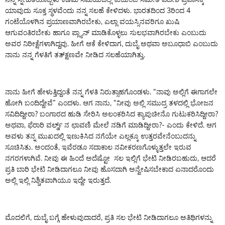
ಯಾವುದು ಸೂಕ್ತ ಸ್ಥಳವೆಂದು ನನ್ನ ಸಲಹೆ ಕೇಳಿದಳು. ಭಾರತದಿಂದ 3ರಿಂದ 4
ಗಂಟೆಯೊಳಗಿನ ಪ್ರಯಾಣವಾಗಿರಬೇಕು, ಎಲ್ಲಾ ವಯಸ್ಸಿನವರಿಗೂ ಖುಷಿ
ಆಗುವಂತಿರಬೇಕು ಹಾಗೂ ಪ್ಲ್ಯಾನ್ ಮಾಡಿಕೊಳ್ಳಲು ಸುಲಭವಾಗಿರಬೇಕು ಎಂಬುದು
ಅವರ ನಿರೀಕ್ಷೆಗಳಾಗಿದ್ದವು. ಹೀಗೆ ಆಕೆ ಕೇಳಿದಾಗ, ದುಬೈ ಅಥವಾ ಅಬೂಧಾಬಿ ಎಂಬುದು
ನಾನು ನನ್ನ ಗೆಳತಿಗೆ ತತ್‌ಕ್ಷಣವೇ ನೀಡಿದ ಸಲಹೆಯಾಗಿತ್ತು.
ನಾನು ಹೀಗೆ ಹೇಳುತ್ತಿದ್ದಂತೆ ನನ್ನ ಗೆಳತಿ ನಿರುತ್ಸಾಹಗೊಂಡಳು. “ನಾವು ಅಲ್ಲಿಗೆ ಈಗಾಗಲೇ
ಹೋಗಿ ಬಂದಿದ್ದೇವೆ” ಎಂದಳು. ಆಗ ನಾನು, “ನೀವು ಅಲ್ಲಿ ಸಮುದ್ರ ತಳದಲ್ಲಿ ಭೋಜನ
ಸವಿದಿದ್ದೀರಾ? ಬಂಗಾರದ ಹುಡಿ ಸೇರಿಸಿ ಅಲಂಕರಿಸಿದ ಕ್ಯಾಪುಚೀನೊ ಗುಟುಕರಿಸಿದ್ದೀರಾ?
ಅಥವಾ, ಫೆರಾರಿ ವರ್ಲ್ಡ್ ನ ಛಾವಣಿ ಮೇಲೆ ನಡಿಗೆ ಮಾಡಿದ್ದೀರಾ?- ಎಂದು ಕೇಳಿದೆ. ಆಗ
ಅವಳು ತನ್ನ ಮುಖದಲ್ಲಿ ಇಣುಕಿಸಿದ ನಗೆಯೇ ಎಲ್ಲಕ್ಕೂ ಉತ್ತರವೇನೆಂಬುದನ್ನು
ಸೂಚಿಸಿತು. ಅಂದಂತೆ, ಇವೆರಡೂ ಸದಾಕಾಲ ನವೀಕರಣಗೊಳ್ಳುತ್ತಲೇ ಇರುವ
ನಗರಗಳಾಗಿವೆ. ನೀವು ಈ ಹಿಂದೆ ಅದೆಷ್ಟೋ ಸಲ ಇಲ್ಲಿಗೆ ಭೇಟಿ ನೀಡಿರಬಹುದು, ಆದರೆ
ಪ್ರತಿ ಬಾರಿ ಭೇಟಿ ನೀಡಿದಾಗಲೂ ನೀವು ಹೊಸದಾಗಿ ಅನ್ವೇಷಿಸಬೇಕಾದ ಏನಾದರೊಂದು
ಅಲ್ಲಿ ಇಲ್ಲಿ ನಿಶ್ಚಿತವಾಗಿಯೂ ಇದ್ದೇ ಇರುತ್ತದೆ.
ಮೊದಲಿಗೆ, ದುಬೈ ಬಗ್ಗೆ ಹೇಳುವುದಾದರೆ, ಪ್ರತಿ ಸಲ ಭೇಟಿ ನೀಡಿದಾಗಲೂ ಅತಿಥಿಗಳನ್ನು