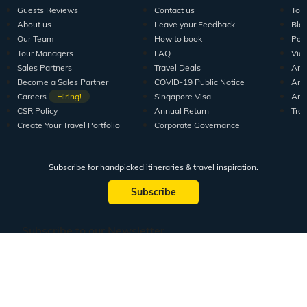
Guests Reviews
Contact us
Tour
About us
Leave your Feedback
Blo
Our Team
How to book
Pod
Tour Managers
FAQ
Vid
Sales Partners
Travel Deals
Arti
Become a Sales Partner
COVID-19 Public Notice
Arti
Careers
Hiring!
Singapore Visa
Arti
CSR Policy
Annual Return
Tra
Create Your Travel Portfolio
Corporate Governance
Subscribe for handpicked itineraries & travel inspiration.
Subscribe
Subscribe to our Newsletter
Full Name
Email ID