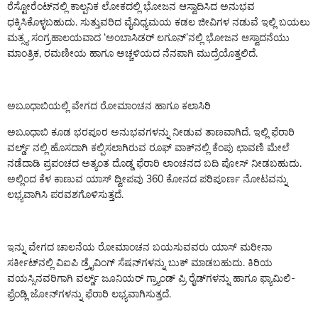
ರೆಸ್ಟೋರೆಂಟ್‌ನಲ್ಲಿ ಕಾಲ್ಪನಿಕ ಲೋಕದಲ್ಲಿ ಭೋಜನ ಆಸ್ವಾದಿಸಿದ ಅನುಭವ
ಧಕ್ಕಿಸಿಕೊಳ್ಳಬಹುದು. ಸುತ್ತುವರಿದ ವೈವಿಧ್ಯಮಯ ಕಡಲ ಜೀವಿಗಳ ನಡುವೆ ಇಲ್ಲಿ ಬಯಲು
ಮತ್ಸ್ಯ ಸಂಗ್ರಹಾಲಯವಾದ ‘ಅಂಬಾಸಿಡರ್ ಲಗೂನ್’ನಲ್ಲಿ ಭೋಜನ ಆಸ್ವಾದನೆಯು
ಮಾಂತ್ರಿಕ, ರಮಣೀಯ ಹಾಗೂ ಅಚ್ಚಳಿಯದ ನೆನಪಾಗಿ ಮುದ್ರೆಯೊತ್ತಲಿದೆ.
ಅಬೂಧಾಬಿಯಲ್ಲಿ ವೇಗದ ರೋಮಾಂಚನ ಹಾಗೂ ಕಲಾಸಿರಿ
ಅಬೂಧಾಬಿ ಕೂಡ ಭರಪೂರ ಅನುಭವಗಳನ್ನು ನೀಡುವ ತಾಣವಾಗಿದೆ. ಇಲ್ಲಿ ಫೆರಾರಿ
ವರ್ಲ್ಡ್ ನಲ್ಲಿ ಹೊಸದಾಗಿ ಕಲ್ಪಿಸಲಾಗಿರುವ ರೂಫ್ ವಾಕ್‌ನಲ್ಲಿ ಕೆಂಪು ಛಾವಣಿ ಮೇಲೆ
ನಡೆದಾಡಿ ಪ್ರಪಂಚದ ಅತ್ಯಂತ ದೊಡ್ಡ ಫೆರಾರಿ ಲಾಂಚನದ ಬದಿ ಪೋಸ್ ನೀಡಬಹುದು.
ಅಲ್ಲಿಂದ ಕೆಳ ಕಾಣುವ ಯಾಸ್ ದ್ವೀಪವು 360 ಕೋನದ ಪರಿಪೂರ್ಣ ನೋಟವನ್ನು
ಲಭ್ಯವಾಗಿಸಿ ಪರವಶಗೊಳಿಸುತ್ತದೆ.
ಇನ್ನು ವೇಗದ ಚಾಲನೆಯ ರೋಮಾಂಚನ ಬಯಸುವವರು ಯಾಸ್ ಮರೀನಾ
ಸರ್ಕೀಟ್‌ನಲ್ಲಿ ವಿಐಪಿ ಡ್ರೈವಿಂಗ್ ಸೆಷನ್‌ಗಳನ್ನು ಬುಕ್ ಮಾಡಬಹುದು. ಕಿರಿಯ
ವಯಸ್ಸಿನವರಿಗಾಗಿ ವರ್ಲ್ಡ್ ಜೂನಿಯರ್ ಗ್ರ್ಯಾಂಡ್ ಪ್ರಿ ರೈಡ್‌ಗಳನ್ನು ಹಾಗೂ ಫ್ಯಾಮಿಲಿ-
ಫ್ರೆಂಡ್ಲಿ ಜೋನ್‌ಗಳನ್ನು ಫೆರಾರಿ ಲಭ್ಯವಾಗಿಸುತ್ತದೆ.