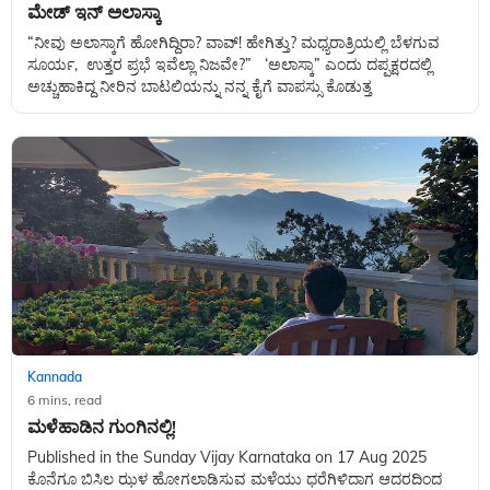
ಮೇಡ್ ಇನ್ ಅಲಾಸ್ಕಾ
“ನೀವು ಅಲಾಸ್ಕಾಗೆ ಹೋಗಿದ್ದಿರಾ? ವಾವ್! ಹೇಗಿತ್ತು? ಮಧ್ಯರಾತ್ರಿಯಲ್ಲಿ ಬೆಳಗುವ
ಸೂರ್ಯ, ಉತ್ತರ ಪ್ರಭೆ ಇವೆಲ್ಲಾ ನಿಜವೇ?” ‘ಅಲಾಸ್ಕಾ” ಎಂದು ದಪ್ಪಕ್ಷರದಲ್ಲಿ
ಅಚ್ಚುಹಾಕಿದ್ದ ನೀರಿನ ಬಾಟಲಿಯನ್ನು ನನ್ನ ಕೈಗೆ ವಾಪಸ್ಸು ಕೊಡುತ್ತ
Kannada
6 mins, read
ಮಳೆಹಾಡಿನ ಗುಂಗಿನಲ್ಲಿ!
Published in the Sunday Vijay Karnataka on 17 Aug 2025
ಕೊನೆಗೂ ಬಿಸಿಲ ಝಳ ಹೋಗಲಾಡಿಸುವ ಮಳೆಯು ಧರೆಗಿಳಿದಾಗ ಆದರದಿಂದ