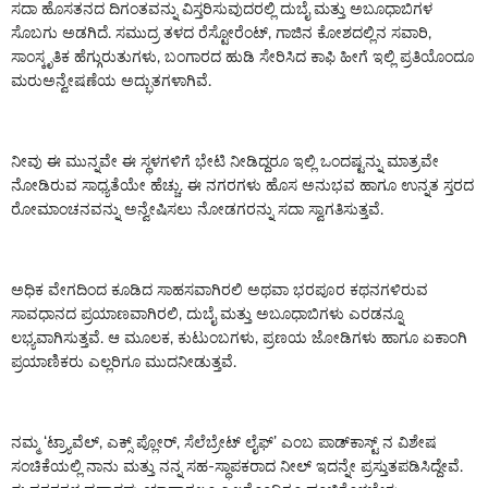
ಸದಾ ಹೊಸತನದ ದಿಗಂತವನ್ನು ವಿಸ್ತರಿಸುವುದರಲ್ಲಿ ದುಬೈ ಮತ್ತು ಅಬೂಧಾಬಿಗಳ
ಸೊಬಗು ಅಡಗಿದೆ. ಸಮುದ್ರ ತಳದ ರೆಸ್ಟೋರೆಂಟ್, ಗಾಜಿನ ಕೋಶದಲ್ಲಿನ ಸವಾರಿ,
ಸಾಂಸ್ಕೃತಿಕ ಹೆಗ್ಗುರುತುಗಳು, ಬಂಗಾರದ ಹುಡಿ ಸೇರಿಸಿದ ಕಾಫಿ ಹೀಗೆ ಇಲ್ಲಿ ಪ್ರತಿಯೊಂದೂ
ಮರುಅನ್ವೇಷಣೆಯ ಅದ್ಭುತಗಳಾಗಿವೆ.
ನೀವು ಈ ಮುನ್ನವೇ ಈ ಸ್ಥಳಗಳಿಗೆ ಭೇಟಿ ನೀಡಿದ್ದರೂ ಇಲ್ಲಿ ಒಂದಷ್ಟನ್ನು ಮಾತ್ರವೇ
ನೋಡಿರುವ ಸಾಧ್ಯತೆಯೇ ಹೆಚ್ಚು. ಈ ನಗರಗಳು ಹೊಸ ಅನುಭವ ಹಾಗೂ ಉನ್ನತ ಸ್ತರದ
ರೋಮಾಂಚನವನ್ನು ಅನ್ವೇಷಿಸಲು ನೋಡಗರನ್ನು ಸದಾ ಸ್ವಾಗತಿಸುತ್ತವೆ.
ಅಧಿಕ ವೇಗದಿಂದ ಕೂಡಿದ ಸಾಹಸವಾಗಿರಲಿ ಅಥವಾ ಭರಪೂರ ಕಥನಗಳಿರುವ
ಸಾವಧಾನದ ಪ್ರಯಾಣವಾಗಿರಲಿ, ದುಬೈ ಮತ್ತು ಅಬೂಧಾಬಿಗಳು ಎರಡನ್ನೂ
ಲಭ್ಯವಾಗಿಸುತ್ತವೆ. ಆ ಮೂಲಕ, ಕುಟುಂಬಗಳು, ಪ್ರಣಯ ಜೋಡಿಗಳು ಹಾಗೂ ಏಕಾಂಗಿ
ಪ್ರಯಾಣಿಕರು ಎಲ್ಲರಿಗೂ ಮುದನೀಡುತ್ತವೆ.
ನಮ್ಮ ‘ಟ್ರ್ಯಾವೆಲ್, ಎಕ್ಸ್ ಪ್ಲೋರ್, ಸೆಲೆಬ್ರೇಟ್ ಲೈಫ್’ ಎಂಬ ಪಾಡ್‌ಕಾಸ್ಟ್ ನ ವಿಶೇಷ
ಸಂಚಿಕೆಯಲ್ಲಿ ನಾನು ಮತ್ತು ನನ್ನ ಸಹ-ಸ್ಥಾಪಕರಾದ ನೀಲ್ ಇದನ್ನೇ ಪ್ರಸ್ತುತಪಡಿಸಿದ್ದೇವೆ.