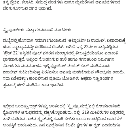
ತನ್ನ ವೈಭವ, ಕಲಾಸಿರಿ, ಸಮುದ್ರ ದಂಡೆಗಳು ಹಾಗೂ ಮೈಮರೆಸುವ ಅನುಭವಗಳಿಂದ
ಬೆರಗುಗೊಳಿಸುವ ನಗರ ಇದಾಗಿದೆ.
ಸ್ಕೈ ಪೂಲ್‌ಗಳು ಮತ್ತು ಗಗನಚುಂಬಿ ನೋಟಗಳು
ದುಬೈನಲ್ಲಿ ಹೊಸದಾಗಿ ನಿರ್ಮಾಣಗೊಂಡಿರುವ ‘ಅಟ್ಲಾಂಟಿಸ್ ದಿ ರಾಯಲ್’, ಐಷಾರಾಮಕ್ಕೆ
ಹೊಸ ವ್ಯಾಖ್ಯಾನವನ್ನೇ ಬರೆದಿರುವ ರೆಸಾರ್ಟ್ ಆಗಿದೆ. ಇಲ್ಲಿ 22ನೇ ಅಂತಸ್ತಿನಲ್ಲಿರುವ
‘ಕ್ಲೌಡ್ 22’ ಇನ್ಫಿನಿಟಿ ಪೂಲ್ ನಗರದ ಮೇಲ್ಭಾಗದಲ್ಲಿ ತೇಲುತ್ತಿದೆಯೇನೋ ಎಂಬಂತೆ
ಭಾಸವಾಗುತ್ತದೆ. ಇಲ್ಲಿಂದ ನೋಡಸಿಗುವ ತಾಳೆ ಹಾಗೂ ಗಗನಚುಂಬಿ ನಿರ್ಮಿತಿಗಳ
ನೋಟಗಳು ಮನಮೋಹಕ. ಇಲ್ಲಿ ಫ್ಲೋಟಿಂಗ್ ಡೇಬೆಡ್ ಬುಕ್ ಮಾಡಿಕೊಂಡು
ಶಾಂಪೇನ್ ಗುಟುಕರಿಸುತ್ತಾ ವಿರಮಿಸಲು ಅನುವು ಮಾಡಿಕೊಡುವ ಸೌಲಭ್ಯವೂ ಉಂಟು.
ಸದಾ ವಿಶೇಷಕ್ಕಾಗಿ ಹಂಬಲಿಸುವ ಪ್ರಣಯ ಜೋಡಿಗಳು ಅಥವಾ ಸಣ್ಣ ತಂಡಗಳ
ಪ್ರವಾಸಕ್ಕೆ ಹೇಳಿ ಮಾಡಿಸಿದ ತಾಣ ಇದಾಗಿದೆ.
ಇಲ್ಲಿಂದ ಒಂದಷ್ಟು ಬ್ಲಾಕ್‌ಗಳಷ್ಟು ಅಂತರದಲ್ಲಿ ‘ಸ್ಕೈ ವ್ಯೂ ದುಬೈ’ನಲ್ಲಿ ರೋಮಾಂಚಕಾರಿ
ರೈಡಿಂಗ್‌ಗಳ ಅನುಭವವನ್ನು ದಕ್ಕಿಸಿಕೊಳ್ಳಬಹುದು. ಇಲ್ಲಿ 219 ಮೀಟರುಗಳ ಎತ್ತರದಲ್ಲಿ
ತೂಗಿದಂತಿರುವ ಗಾಜಿನ ಸ್ಲೈಡ್‌ನಲ್ಲಿ ಸವಾರಿ ಕುಳಿತು ಒಂದು ಅಂತಸ್ತಿನಿಂದ ಅದರ ಕೆಳ
ಅಂತಸ್ತಿಗೆ ಜಾರಬಹುದು. ಎದೆ ಝಲ್ಲೆನಿಸುವ ಕೆಲವೇ ಕ್ಷಣಗಳ ಈ ರೈಡ್ ಎಂದೆಂದಿಗೂ