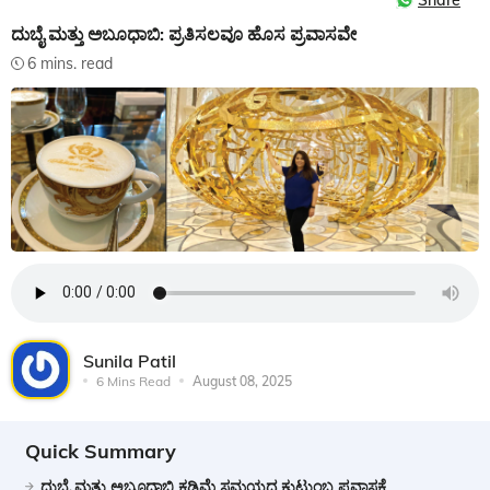
Share
ದುಬೈ ಮತ್ತು ಅಬೂಧಾಬಿ: ಪ್ರತಿಸಲವೂ ಹೊಸ ಪ್ರವಾಸವೇ
6 mins. read
Sunila Patil
6 Mins Read
August 08, 2025
Quick Summary
ದುಬೈ ಮತ್ತು ಅಬೂಧಾಬಿ ಕಡಿಮೆ ಸಮಯದ ಕುಟುಂಬ ಪ್ರವಾಸಕ್ಕೆ