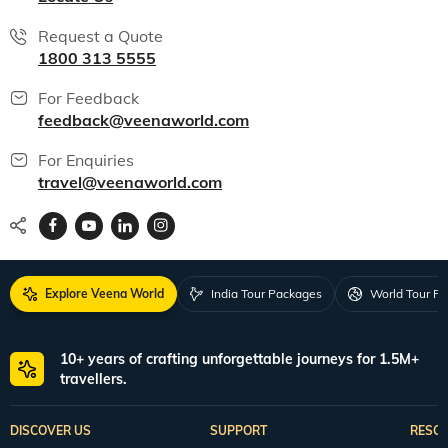
Request a Quote
1800 313 5555
For Feedback
feedback@veenaworld.com
For Enquiries
travel@veenaworld.com
Explore Veena World
India Tour Packages
World Tour P
10+ years of crafting unforgettable journeys for 1.5M+
travellers.
DISCOVER US
SUPPORT
RESO