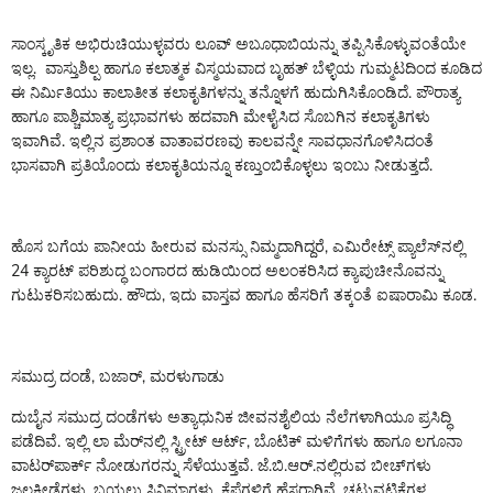
ಸಾಂಸ್ಕೃತಿಕ ಅಭಿರುಚಿಯುಳ್ಳವರು ಲೂವ್ ಅಬೂಧಾಬಿಯನ್ನು ತಪ್ಪಿಸಿಕೊಳ್ಳುವಂತೆಯೇ
ಇಲ್ಲ. ವಾಸ್ತುಶಿಲ್ಪ ಹಾಗೂ ಕಲಾತ್ಮಕ ವಿಸ್ಮಯವಾದ ಬೃಹತ್ ಬೆಳ್ಳಿಯ ಗುಮ್ಮಟದಿಂದ ಕೂಡಿದ
ಈ ನಿರ್ಮಿತಿಯು ಕಾಲಾತೀತ ಕಲಾಕೃತಿಗಳನ್ನು ತನ್ನೊಳಗೆ ಹುದುಗಿಸಿಕೊಂಡಿದೆ. ಪೌರಾತ್ಯ
ಹಾಗೂ ಪಾಶ್ಚಿಮಾತ್ಯ ಪ್ರಭಾವಗಳು ಹದವಾಗಿ ಮೇಳೈಸಿದ ಸೊಬಗಿನ ಕಲಾಕೃತಿಗಳು
ಇವಾಗಿವೆ. ಇಲ್ಲಿನ ಪ್ರಶಾಂತ ವಾತಾವರಣವು ಕಾಲವನ್ನೇ ಸಾವಧಾನಗೊಳಿಸಿದಂತೆ
ಭಾಸವಾಗಿ ಪ್ರತಿಯೊಂದು ಕಲಾಕೃತಿಯನ್ನೂ ಕಣ್ತುಂಬಿಕೊಳ್ಳಲು ಇಂಬು ನೀಡುತ್ತದೆ.
ಹೊಸ ಬಗೆಯ ಪಾನೀಯ ಹೀರುವ ಮನಸ್ಸು ನಿಮ್ಮದಾಗಿದ್ದರೆ, ಎಮಿರೇಟ್ಸ್ ಪ್ಯಾಲೆಸ್‌ನಲ್ಲಿ
24 ಕ್ಯಾರಟ್ ಪರಿಶುದ್ಧ ಬಂಗಾರದ ಹುಡಿಯಿಂದ ಅಲಂಕರಿಸಿದ ಕ್ಯಾಪುಚೀನೊವನ್ನು
ಗುಟುಕರಿಸಬಹುದು. ಹೌದು, ಇದು ವಾಸ್ತವ ಹಾಗೂ ಹೆಸರಿಗೆ ತಕ್ಕಂತೆ ಐಷಾರಾಮಿ ಕೂಡ.
ಸಮುದ್ರ ದಂಡೆ, ಬಜಾರ್, ಮರಳುಗಾಡು
ದುಬೈನ ಸಮುದ್ರ ದಂಡೆಗಳು ಅತ್ಯಾಧುನಿಕ ಜೀವನಶೈಲಿಯ ನೆಲೆಗಳಾಗಿಯೂ ಪ್ರಸಿದ್ಧಿ
ಪಡೆದಿವೆ. ಇಲ್ಲಿ ಲಾ ಮೆರ್‌ನಲ್ಲಿ ಸ್ಟ್ರೀಟ್ ಆರ್ಟ್, ಬೊಟಿಕ್ ಮಳಿಗೆಗಳು ಹಾಗೂ ಲಗೂನಾ
ವಾಟರ್‌ಪಾರ್ಕ್ ನೋಡುಗರನ್ನು ಸೆಳೆಯುತ್ತವೆ. ಜೆ.ಬಿ.ಆರ್.ನಲ್ಲಿರುವ ಬೀಚ್‌ಗಳು
ಜಲಕ್ರೀಡೆಗಳು, ಬಯಲು ಸಿನಿಮಾಗಳು, ಕೆಫೆಗಳಿಗೆ ಹೆಸರಾಗಿವೆ. ಚಟುವಟಿಕೆಗಳ