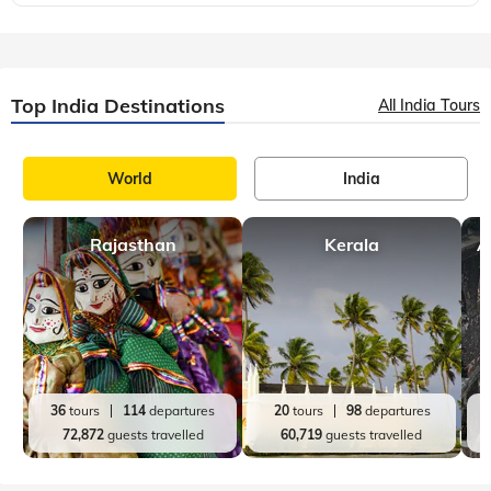
Top India Destinations
All India Tours
World
India
Rajasthan
Kerala
A
36
tours
114
departures
20
tours
98
departures
72,872
guests travelled
60,719
guests travelled