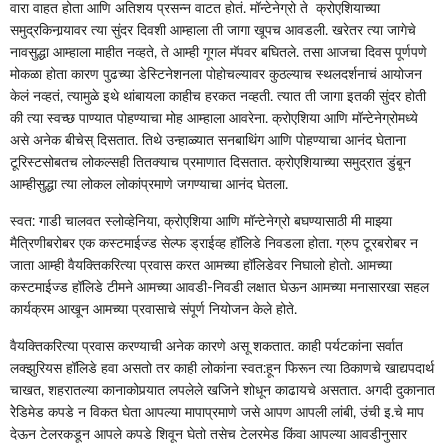
वारा वाहत होता आणि अतिशय प्रसन्न वाटत होतं. मॉन्टेनेग्रो ते क्रोएशियाच्या
समुद्रकिनार्‍यावर त्या सुंदर दिवशी आम्हाला ती जागा खूपच आवडली. खरेतर त्या जागेचे
नावसुद्धा आम्हाला माहीत नव्हते, ते आम्ही गूगल मॅपवर बघितले. तसा आजचा दिवस पूर्णपणे
मोकळा होता कारण पुढच्या डेस्टिनेशनला पोहोचल्यावर कुठल्याच स्थलदर्शनाचं आयोजन
केलं नव्हतं, त्यामुळे इथे थांबायला काहीच हरकत नव्हती. त्यात ती जागा इतकी सुंदर होती
की त्या स्वच्छ पाण्यात पोहण्याचा मोह आम्हाला आवरेना. क्रोएशिया आणि मॉन्टेनेग्रोमध्ये
असे अनेक बीचेस् दिसतात. तिथे उन्हाळ्यात सनबाथिंग आणि पोहण्याचा आनंद घेताना
टूरिस्टसोबतच लोकल्सही तितक्याच प्रमाणात दिसतात. क्रोएशियाच्या समुद्रात डुंबून
आम्हीसुद्धा त्या लोकल लोकांप्रमाणे जगण्याचा आनंद घेतला.
स्वत: गाडी चालवत स्लोव्हेनिया, क्रोएशिया आणि मॉन्टेनेग्रो बघण्यासाठी मी माझ्या
मैत्रिणीबरोबर एक कस्टमाईज्ड सेल्फ ड्राईव्ह हॉलिडे निवडला होता. ग्रुप टूरबरोबर न
जाता आम्ही वैयक्तिकरित्या प्रवास करत आमच्या हॉलिडेवर निघालो होतो. आमच्या
कस्टमाईज्ड हॉलिडे टीमने आमच्या आवडी-निवडी लक्षात घेऊन आमच्या मनासारखा सहल
कार्यक्रम आखून आमच्या प्रवासाचे संपूर्ण नियोजन केले होते.
वैयक्तिकरित्या प्रवास करण्याची अनेक कारणे असू शकतात. काही पर्यटकांना सर्वात
लक्झुरियस हॉलिडे हवा असतो तर काही लोकांना स्वत:हून फिरून त्या ठिकाणचे खाद्यपदार्थ
चाखत, शहरातल्या कानाकोपर्‍यात लपलेले खजिने शोधून काढायचे असतात. अगदी दुकानात
रेेडिमेड कपडे न विकत घेता आपल्या मापाप्रमाणे जसे आपण आपली लांबी, उंची इ.चे माप
देऊन टेलरकडून आपले कपडे शिवून घेतो तसेच टेलरमेड किंवा आपल्या आवडीनुसार