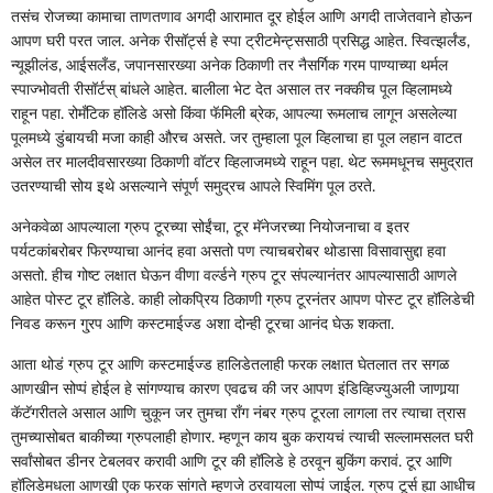
तसंच रोजच्या कामाचा ताणतणाव अगदी आरामात दूर होईल आणि अगदी ताजेतवाने होऊन
आपण घरी परत जाल. अनेक रीसॉर्ट्स हे स्पा ट्रीटमेन्ट्ससाठी प्रसिद्ध आहेत. स्वित्झर्लंड,
न्यूझीलंड, आईसलँड, जपानसारख्या अनेक ठिकाणी तर नैसर्गिक गरम पाण्याच्या थर्मल
स्पाज्भोवती रीसॉर्टस् बांधले आहेत. बालीला भेट देत असाल तर नक्कीच पूल व्हिलामध्ये
राहून पहा. रोमँटिक हॉलिडे असो किंवा फॅमिली ब्रेक, आपल्या रूमलाच लागून असलेल्या
पूलमध्ये डुंबायची मजा काही औरच असते. जर तुम्हाला पूल व्हिलाचा हा पूल लहान वाटत
असेल तर मालदीवसारख्या ठिकाणी वॉटर व्हिलाजमध्ये राहून पहा. थेट रूममधूनच समुद्रात
उतरण्याची सोय इथे असल्याने संपूर्ण समुद्रच आपले स्विमिंग पूल ठरते.
अनेकवेळा आपल्याला ग्रुप टूरच्या सोईंचा, टूर मॅनेजरच्या नियोजनाचा व इतर
पर्यटकांबरोबर फिरण्याचा आनंद हवा असतो पण त्याचबरोबर थोडासा विसावासुद्दा हवा
असतो. हीच गोष्ट लक्षात घेऊन वीणा वर्ल्डने ग्रुप टूर संपल्यानंतर आपल्यासाठी आणले
आहेत पोस्ट टूर हॉलिडे. काही लोकप्रिय ठिकाणी ग्रुप टूरनंतर आपण पोस्ट टूर हॉलिडेची
निवड करून गु्रप आणि कस्टमाईज्ड अशा दोन्ही टूरचा आनंद घेऊ शकता.
आता थोडं ग्रुप टूर आणि कस्टमाईज्ड हालिडेतलाही फरक लक्षात घेतलात तर सगळ
आणखीन सोप्पं होईल हे सांगण्याच कारण एवढच की जर आपण इंडिव्हिज्युअली जाणार्‍या
कॅटॅगरीतले असाल आणि चुकून जर तुमचा राँग नंबर ग्रुप टूरला लागला तर त्याचा त्रास
तुमच्यासोबत बाकीच्या ग्रुपलाही होणार. म्हणून काय बुक करायचं त्याची सल्लामसलत घरी
सर्वांसोबत डीनर टेबलवर करावी आणि टूर की हॉलिडे हे ठरवून बुकिंग करावं. टूर आणि
हॉलिडेमधला आणखी एक फरक सांगते म्हणजे ठरवायला सोप्पं जाईल. ग्रुप टूर्स ह्या आधीच