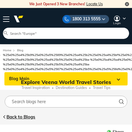
We Just Opened 3 New Branches!
Locate Us
1800 313 5555
Login
Home
Blog
%25e0%25a4%25b9%25e0%25a5%2589%25e0%25a4%25b2%25e0%25a4%25bf%25e0%2
%25e0%25a4%25b9%25e0%25a4%25b5%25e0%25a4%25be %25e0%25a4%25a4%25e0%
%25e0%25a4%25b9%25e0%25a4%25b5%25e0%25a4%25be
%25e0%25a4%25a4%25e0%25a5%2587%25e0%25a4%25b5%25e0%25a5%258d%25e0%2
Blog Main
Explore Veena World Travel Stories
Travel Inspiration
Destination Guides
Travel Tips
Back to Blogs