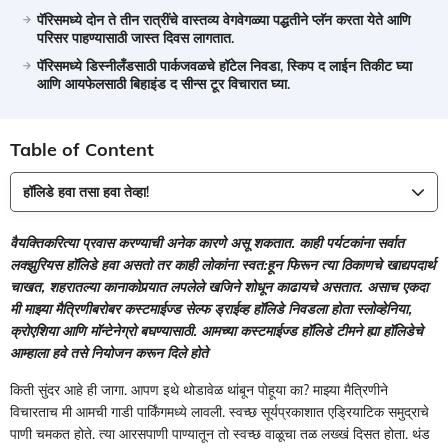
पॅरिसमध्ये दोन ते तीन रात्रींचे वास्तव्य वेगवेगळ्या पद्धतीने प्लॅन करता येते आणि
परिसर पाहण्यासाठी जास्त दिवस लागतात.
पॅरिसमध्ये डिस्नीलँडसाठी पार्कजवळचे हॉटेल निवडा, स्किप द लाईन तिकीट घ्या
आणि आयफेलसाठी बिहाइंड द सीन्स टूर विचारात घ्या.
Table of Content
हॉलिडे हवा तसा हवा तेव्हा!
वैयक्तिकरित्या प्रवास करण्याची अनेक कारणे असू शकतात. काही पर्यटकांना सर्वात
लक्झुरियस हॉलिडे हवा असतो तर काही लोकांना स्वत:हून फिरून त्या ठिकाणचे खाद्यपदार्थ
चाखत, शहरातल्या कानाकोपर्‍यात लपलेले खजिने शोधून काढायचे असतात. असाच एकदा
मी माझ्या मैत्रिणीबरोबर कस्टमाईज्ड सेल्फ ड्राईव्ह हॉलिडे निवडला होता स्लोव्हेनिया,
क्रोएशिया आणि मॉन्टेनेग्रो बघण्यासाठी. आमच्या कस्टमाईज्ड हॉलिडे टीमने ह्या हॉलिडेचे
आम्हाला हवे तसे नियोजन करून दिले होते
किती सुंदर आहे ही जागा. आपण इथे थोडावेळ थांबून पोहूया का? माझ्या मैत्रिणीने
विचारताच मी आमची गाडी पार्किंगमध्ये लावली. स्वच्छ सूर्यप्रकाशात एड्रियाटिक समुद्राचे
पाणी चमकत होते. त्या आरसपाणी पाण्यातून तो स्वच्छ वाळूचा तळ लख्खं दिसत होता. थंड