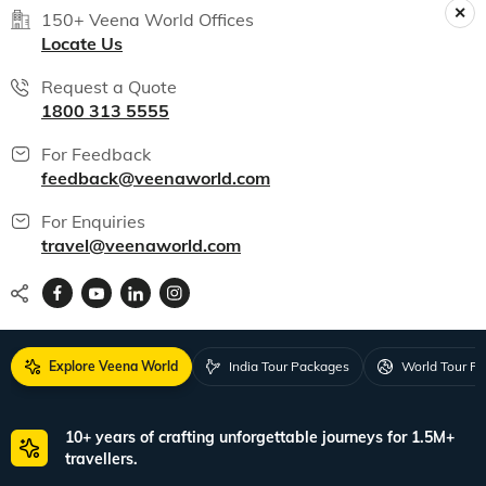
150+ Veena World Offices
Locate Us
Request a Quote
1800 313 5555
For Feedback
feedback@veenaworld.com
For Enquiries
travel@veenaworld.com
Explore Veena World
India Tour Packages
World Tour P
10+ years of crafting unforgettable journeys for 1.5M+
travellers.