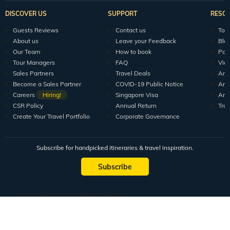
DISCOVER US
SUPPORT
RESO
Guests Reviews
Contact us
Tour
About us
Leave your Feedback
Blo
Our Team
How to book
Pod
Tour Managers
FAQ
Vid
Sales Partners
Travel Deals
Arti
Become a Sales Partner
COVID-19 Public Notice
Arti
Careers
Hiring!
Singapore Visa
Arti
CSR Policy
Annual Return
Tra
Create Your Travel Portfolio
Corporate Governance
Subscribe for handpicked itineraries & travel inspiration.
Subscribe
Subscribe to our Newsletter
Full Name
Email ID