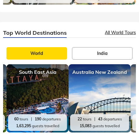
Top World Destinations
All World Tours
World
India
South East Asia
Australia New Zealand
60
tours
190
departures
22
tours
43
departures
1,63,295
guests travelled
15,083
guests travelled