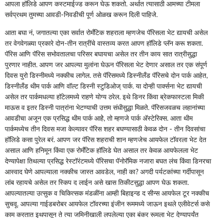
आपला हॉलिडे आपण कस्टमाईज्ड करून घेऊ शकतो. अर्थात त्यासाठी आमच्या टीमला
सर्वप्रथम तुमच्या आवडी-निवडीची पूर्ण ओळख करून दिली पाहिजे.
आता बघा नं, जगातल्या एका सर्वात रोमँटिक शहराला म्हणजेच पॅरिसला भेट द्यायची असेल
तर वेगवेगळ्या प्रकारे दोन-तीन रात्रींचे वास्तव्य करत आपण हॉलिडे प्लॅन करू शकता.
पॅरिस आणि पॅरिस सभोवतालचा परिसर बघायचा असेल तर तीन काय सात रात्रीसुद्धा
पुरणार नाहीत. आपण जर आपल्या मुलांना घेऊन पॅरिसला भेट देणार असाल तर एक संपूर्ण
दिवस युरो डिस्नीमध्ये नक्कीच लागेल. तसे पॅरिसमध्ये डिस्नीलँड पॅरिसचे दोन पार्क आहेत,
डिस्नीलँड थीम पार्क आणि वॉल्ट डिस्नी स्टुडिओज् पार्क. या दोन्ही पार्क्सना भेट द्यायची
असेल तर पार्कमधल्या हॉटेलमध्ये राहणे योग्य ठरेल. इथे डिनर किंवा ब्रेकफास्टला मिकी
माऊस व इतर डिस्नी पात्रांना भेटण्याची उत्तम संधीसुद्धा मिळते. पॅरिसजवळच लहानांच्या
आवडीचा अजून एक प्रसिद्ध थीम पार्क आहेे, तो म्हणजे पार्क अ‍ॅस्टेरिक्स. आता थीम
पार्कमध्येच तीन दिवस मजा केल्यावर पॅरिस शहर बघण्यासाठी केवळ दोन - तीन दिवसांचा
हॉलिडे कसा पुरेल बरं. आपण जर पॅरिस शहराची शान म्हणजेच आयफेल टॉवरला भेट देत
असाल आणि हनिमून किंवा एक रोमँटिक हॉलिडे घेत असाल तर केवळ आयफेलला भेट
देण्यापेक्षा तिथल्या प्रसिद्ध रेस्टॉरंटमध्ये पॅरिसचा पॅनोरॅमिक नजारा बघत लंच किंवा डिनरचा
आस्वाद घेणे आपल्याला नक्कीच जास्त आवडेल, नाही का? अगदी पर्यटकांच्या गर्दीपासून
लांब रहायचे असेल तर स्किप द लाईन असे खास तिकीटसुद्धा आपण घेऊ शकता.
आपल्यातल्या उत्सुक व चिकित्सक मंडळींना आम्ही बिहाइन्ड द सीन्स आयफेल टूर नक्कीच
सुचवू. आपल्या गाईडबरोबर आयफेल टॉवरच्या इंजीन रूममध्ये जाऊन इथले एलीवेटर्स कसे
काम करतात इथपासून ते त्या जमिनीखाली लपलेल्या एका बंकर रूमला भेट देण्यापर्यंत