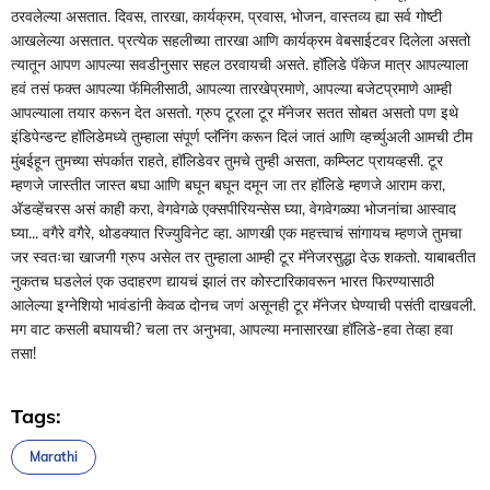
ठरवलेल्या असतात. दिवस, तारखा, कार्यक्रम, प्रवास, भोजन, वास्तव्य ह्या सर्व गोष्टी
आखलेल्या असतात. प्रत्येक सहलीच्या तारखा आणि कार्यक्रम वेबसाईटवर दिलेला असतो
त्यातून आपण आपल्या सवडीनुसार सहल ठरवायची असते. हॉलिडे पॅकेज मात्र आपल्याला
हवं तसं फक्त आपल्या फॅमिलीसाठी, आपल्या तारखेप्रमाणे, आपल्या बजेटप्रमाणे आम्ही
आपल्याला तयार करून देत असतो. ग्रुप टूरला टूर मॅनेजर सतत सोबत असतो पण इथे
इंडिपेन्डन्ट हॉलिडेमध्ये तुम्हाला संपूर्ण प्लॅनिंग करून दिलं जातं आणि व्हर्च्युअली आमची टीम
मुंबईहून तुमच्या संपर्कात राहते, हॉलिडेवर तुमचे तुम्ही असता, कम्प्लिट प्रायव्हसी. टूर
म्हणजे जास्तीत जास्त बघा आणि बघून बघून दमून जा तर हॉलिडे म्हणजे आराम करा,
अ‍ॅडव्हेंचरस असं काही करा, वेगवेगळे एक्सपीरियन्सेस घ्या, वेगवेगळ्या भोजनांचा आस्वाद
घ्या... वगैरे वगैरे, थोडक्यात रिज्युविनेट व्हा. आणखी एक महत्त्वाचं सांगायच म्हणजे तुमचा
जर स्वतःचा खाजगी ग्रुप असेल तर तुम्हाला आम्ही टूर मॅनेजरसुद्धा देऊ शकतो. याबाबतीत
नुकतच घडलेलं एक उदाहरण द्यायचं झालं तर कोस्टारिकावरून भारत फिरण्यासाठी
आलेल्या इग्नेशियो भावंडांनी केवळ दोनच जणं असूनही टूर मॅनेजर घेण्याची पसंती दाखवली.
मग वाट कसली बघायची? चला तर अनुभवा, आपल्या मनासारखा हॉलिडे-हवा तेव्हा हवा
तसा!
Tags:
Marathi