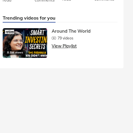
Trending videos for you
Around The World
79 videos
View Playlist
8.5M views
1.5M vie