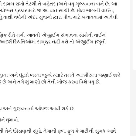
બો સમય રાખો તેટલી તે બહેતર (અને વધુ મૂલ્યવાન) બને છે. આ
 ચોક્કસ પ્રકાર માટે જ આ વાત સાચી છે. મોટા ભાગની વાઈન,
િનાથી વર્ષોની અંદર યુવાનો દ્વારા પીવા માટે બનાવવામાં આવેલી
ં લાક્ષણિક રીતે મળી આવતી એજીઈંગ સંભાવના સાથેની વાઈન
ે આદર્શ સ્થિતિઓમાં સંગ્રહ નહીં કરો તો એજીઈંગ (જૂની
સૂંઘતા અને ઘૂંટડો ભરતા જુએ ત્યારે તમને આત્મીયતા જણાઈ શકે
 છે અને તમે શું માણો છો તેની ખોજ કરવા વિશે વધુ છે.
્ય અને ગુણવત્તાનો અંદાજ આવી શકે છે.
ને ઘુમાવો.
ી તેને ઊંડાણથી સૂંઘો. તેમાંથી ફળ, ફૂલ કે માટીની સુગંધ આવે