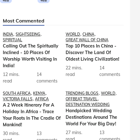
मराठी
मराठी
Most Commented
INDIA
SIGHTSEEING
WORLD
CHINA
SPIRITUAL
GREAT WALL OF CHINA
Calling Out The Spiritually
Top 10 Places In China -
Inclined - 10 Places Of
Discover The Land Of
Worship Worth Visiting In
Oldest Living Civilization!
India!
22 mins.
14
12 mins.
14
read
comments
read
comments
SOUTH AFRICA
KENYA
TRENDING BLOGS
WORLD
VICTORIA FALLS
AFRICA
OFFBEAT TRAVEL
A 2 Week Itinerary For A
DESTINATION WEDDING
Handpicked Wedding
Holiday In Africa - Trace
Destinations Around The
Your Roots In The Cradle Of
World For Your Big Day!
Mankind!
27 mins.
13
30 mins.
13
read
comments
read
comments