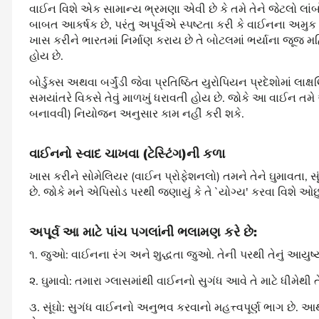
વાઈન વિશે એક સામાન્ય ભ્રમણા એવી છે કે તમે તેને જેટલો લાં
બાબત આકર્ષક છે, પરંતુ અપૂર્વએ સ્પષ્ટતા કરી કે વાઈનના અમુક
ખાસ કરીને ભારતમાં નિર્માણ કરાય છે તે બોટલમાં ભર્યાના જૂજ મહ
હોય છે.
બોર્ડુક્સ અથવા બર્ગુંડી જેવા પ્રતિષ્ઠિત યુરોપિયન પ્રદેશોમા
સમયાંતરે વિકસે તેવું માળખું ધરાવતી હોય છે. જોકે આ વાઈન તમ
બનાવવી) નિયોજન અનુસાર કામ નહીં કરી શકે.
વાઈનનો સ્વાદ ચાખવા (ટેસ્ટિંગ)ની કળા
ખાસ કરીને સોમેલિયર (વાઈન પ્રોફેશનલો) તમને તેને ઘુમાવતા, 
છે. જોકે મને એપિસોડ પરથી જણાયું કે તે `યોગ્ય' કરવા વિશે ઓછું
અપૂર્વ આ માટે પાંચ પગલાંની ભલામણ કરે છે:
૧. જુઓ: વાઈનના રંગ અને શુદ્ધતા જુઓ. તેની પરથી તેનું આયુષ
૨. ઘુમાવો: તમારા ગ્લાસમાંથી વાઈનનો સુગંધ આવે તે માટે ધીમેથી તે
૩. સૂંઘો: સુગંધ વાઈનનો અનુભવ કરવાનો મહત્ત્વપૂર્ણ ભાગ છે. આથ