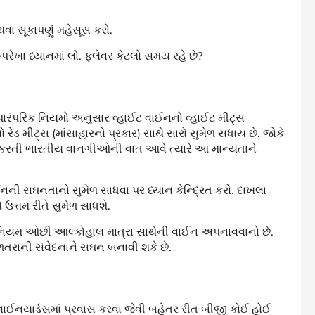
અથવા સૂકાપણું મહેસૂસ કરો.
પરેખા ધ્યાનમાં લો. ફ્લેવર કેટલો સમય રહે છે?
ે. પારંપરિક નિયમો અનુસાર વ્હાઈટ વાઈનનો વ્હાઈટ મીટ્સ
 રેડ મીટ્સ (માંસાહારનો પ્રકાર) સાથે સારો સુમેળ સધાય છે. જોકે
દાન કરતી ભારતીય વાનગીઓની વાત આવે ત્યારે આ માન્યતાને
નની સઘનતાનો સુમેળ સાધવા પર ધ્યાન કેન્દ્રિત કરો. દાખલા
 ઉત્તમ રીતે સુમેળ સાધશે.
નિયમ ઓછી આલ્કોહાલ માત્રા સાથેની વાઈન અપનાવવાનો છે.
રાની સંવેદનાને સઘન બનાવી શકે છે.
વાઈનયાર્ડસમાં પ્રવાસ કરવા જેવી બહેતર રીત બીજી કોઈ હોઈ