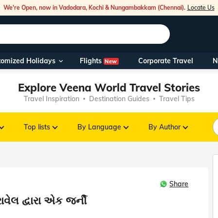
We're Open, now in Vadodara, Kochi & Nungambakkam (Chennai).
Locate Us
Flights
tomized Holidays
Corporate Travel
N
New
Our Toll Fre
Explore Veena World Travel Stories
You can also 
Travel Inspiration
Destination Guides
Travel Tips
Foreign Nati
NRIs travelli
Top lists
By Language
By Author
travel@veen
Share
Nearest Vee
રાવેલ દ્વારા એક જર્ની
Business ho