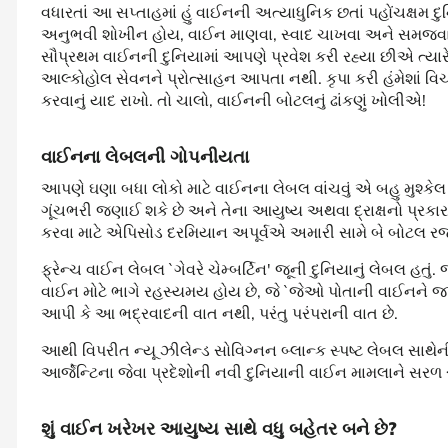
વધારતાં આ સપ્તાહમાં હું વાઈનની અત્યાધુનિક છતાં પહોંચક્ષમ દુનિય
અનુભવી શોખીન હોય, વાઈન માણવા, સ્વાદ ચાખવા અને સમજવાની 
સૌપ્રથમ વાઈનની દુનિયામાં આપણે પ્રવેશ કરી રહ્યા છીએ ત્યારે
આલ્કોહોલ સેવનને પ્રોત્સાહન આપતા નથી. કૃપા કરી હંમેશાં વિચારપૂ
કરવાનું યાદ રાખો. તો ચાલો, વાઈનની બોટલનું ઢાંકણું ખોલીએ!
વાઈનના લેબલની ગોપનીયતા
આપણે ઘણા બધા લોકો માટે વાઈનના લેબલ વાંચવું એ બહુ મુશ્કેલ કા
ગૂંચભરી જણાઈ શકે છે અને તેના આયુષ્ય અથવા દ્રાક્ષનો પ્રકાર 
કરવા માટે એપિસોડ દરમિયાન અપૂર્વએ અમારી સામે બે બોટલ રજૂ
ફ્રેન્ચ વાઈન લેબલ `ગેવરે ચેમ્બર્ટિન' જૂની દુનિયાનું લેબલ હતું.
વાઈન મોટે ભાગે રહસ્યમય હોય છે, જે `જેઓ પોતાની વાઈનને જાણ
આપી કે આ ભદ્રવાદની વાત નથી, પરંતુ પરંપરાની વાત છે.
આથી વિપરીત ન્યૂ ઝીલેન્ડ સોવિગ્નન બ્લાન્ક સ્પષ્ટ લેબલ સાથ
આર્જેન્ટિના જેવા પ્રદેશોની નવી દુનિયાની વાઈન મામલાને સરળ રાખ
શું વાઈન ખરેખર આયુષ્ય સાથે વધુ બહેતર બને છે?