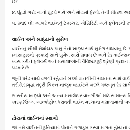
છે?
૪. ઘૂંટડો ભરો: નાનો ઘૂંટડો ભરો અને મોઢામાં ફેરવો. તેની મીઠાશ 
૫. સ્વાદ લો: આખરે વાઈનનું ટેક્સ્ચર, એસિડિટી અને ફ્લેવરની રૂ
વાઈન અને ખાદ્યનો સુમેળ
વાઈનનું સૌથી રોમાંચક પાસું તેનો ખાદ્ય સાથે સુમેળ સાધવાનું છ
(માંસાહારનો પ્રકાર) સાથે સુમેળ સારો સધાય છે અને રેડ વાઈન્સનો
ખાસ કરીને ફ્લેવર્સ અને મસાલાઓની વૈવિધ્યપૂર્ણ શ્રેણી પ્ર
પડકારે છે.
જૂની ઘરેડ સાથે વળગી રહેવાને બદલે વાનગીની સઘનતા સાથે વાઈ
તરીકે,સમૃદ્ધ તંદૂરી ચિકન નાજુક વ્હાઈટને બદલે મજબૂત રેડ સાથે
ભારતીય ખાદ્યો અને અન્ય મસાલેદાર વાનગીઓ માટે સામાન્ય 
કારણ?ઉચ્ચ આલ્કોહોલ ધરાવતી વાઈન મરચાના મસાલામાંથી બળત
ટોચનાં વાઈનનાં સ્થળો
જો તમે વાઈનની દુનિયામાં પોતાને ગળાડૂબ કરવા માગતા હોય તો 