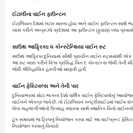
ઈટાલીના વાઈન ફાઉન્ટન
ઈટાલિયન દેશમાં લટાર મારતા હોય અને વાઈન ફાઉન્ટન સાથે ભ
ખાસ કરીને અબ્રુઝો પ્રદેશમાં આ ફાઉન્ટન (ફુવારા) બધા પ્રવા
સાઉથ આફ્રિકા: ધ કોન્સ્ટેન્શિયા વાઈન રુટ
સાઉથ આફ્રિકા દુનિયામાં સૌથી પ્રાચીન વાઈન રુટ્સમાંથી એક ધરા
આ રુટ ખાસ કરીને વિશ્વ પ્રસિદ્ધ વિન દ કોન્સ્ટન્સ જેવી તેની મ
જેવી ઐતિહાસિક હસ્તીઓ માણતી હતી.
વાઈન ફેસ્ટિવલ્સ અને તેની પાર
દુનિયાભરમાં મોટા ભાગના દેશો વાર્ષિક વાઈન ફેસ્ટિવલોનું આયોજન ક
વાઈનને એકત્ર લાવે છે. તો ઈટાલિયન ક્નટ્રીસાઈડમાં લાઈવ સં
લેતા સહભાગીઓનો ઉત્સાહ વધારવા સાથે સ્થાનિક વિનો વાઈનનો ઘ
ટૂંક સમયમાં જ ટ્રિપનું નિયોજન કરવા માટે આ વાઈબ્રન્ટ ફેસ્ટિ
નિયોજન કરવાનું વિચારો