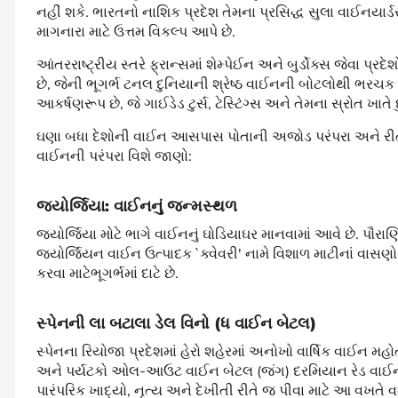
નહીં શકે. ભારતનો નાશિક પ્રદેશ તેમના પ્રસિદ્ધ સુલા વાઈનય
માગનારા માટે ઉત્તમ વિકલ્પ આપે છે.
આંતરરાષ્ટ્રીય સ્તરે ફ્રાન્સમાં શેમ્પેઈન અને બુર્ડોક્સ જેવા પ્ર
છે, જેની ભૂગર્ભ ટનલ દુનિયાની શ્રેષ્ઠ વાઈનની બોટલોથી ભરચક હ
આકર્ષણરૂપ છે, જે ગાઈડેડ ટુર્સ, ટેસ્ટિંગ્સ અને તેમના સ્રોત ખા
ઘણા બધા દેશોની વાઈન આસપાસ પોતાની અજોડ પરંપરા અને રીત
વાઈનની પરંપરા વિશે જાણો:
જ્યોર્જિયા: વાઈનનું જન્મસ્થળ
જ્યોર્જિયા મોટે ભાગે વાઈનનું ઘોડિયાઘર માનવામાં આવે છે. પૌરાણિક પ
જ્યોર્જિયન વાઈન ઉત્પાદક `ક્વેવરી' નામે વિશાળ માટીનાં વ
કરવા માટેભૂગર્ભમાં દાટે છે.
સ્પેનની લા બટાલા ડેલ વિનો (ધ વાઈન બેટલ)
સ્પેનના રિયોજા પ્રદેશમાં હેરો શહેરમાં અનોખો વાર્ષિક વાઈન મહ
અને પર્યટકો ઓલ-આઉટ વાઈન બેટલ (જંગ) દરમિયાન રેડ વાઈન
પારંપરિક ખાદ્યો, નૃત્ય અને દેખીતી રીતે જ પીવા માટે આ વખતે 