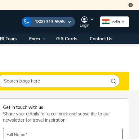
1800 313 5555
India
Login
RI Tours
Forex
Gift Cards
Contact Us
e Numbers:
1800 313 5555
call us on:
+91 22 2101 7979
+91 22 2101 6969
onals/
Within India
ng
+91 915 200 4511
Outside India
+91 887 997 2221
aworld.com
Get in touch with us
Share your details for a call back and subscribe to our
na World Office
newsletter for travel inspiration.
urs
10AM - 7PM
Full Name