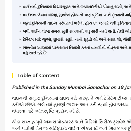
વાઈનની દુનિયામાં વિચારપૂર્વક અને જવાબદારીથી પીવાનું રાખો, અને 
વાઈનના લેબલ વાંચવું મુશ્કેલ હોય તો પણ પ્રદેશ અને દ્રાક્ષની મા
જૂની દુનિયાની વાઈન પરંપરાથી ભરેલી હોય છે, જ્યારે નવી દુનિયા
બધી વાઈન લાંબા સમય સુધી રાખવાથી વધુ સારી નથી થતી, તેથી બો
ટેસ્ટિંગ માટે જુઓ, ઘુમાવો, સૂંઘો, નાનો ઘૂંટડો લો અને સ્વાદ લો, જ
ભારતીય ખાદ્યમાં પરંપરાગત નિયમો કરતાં વાનગીની તીવ્રતા અ
વધુ સારું રહે છે.
Table of Content
Published in the Sunday Mumbai Samachar on 19 Ja
વાઇનની સમૃદ્ધ દુનિયામાં ડાઇવ કરો કારણ કે અમે ટેસ્ટિંગ ટીપ્
કરીએ છીએ. ભલે તમે હમણાં જ શરૂઆત કરી રહ્યાં હોવ અથવા 
વધારવા માટે આંતરદૃષ્ટિ પ્રદાન કરે છે.
થોડા સપ્તાહ પૂર્વે અમારા પોડકાસ્ટ અને વિડિયો સિરીઝ ટ્રાવેલ 
અને પાડોશી તેમ જ સર્ટિફાઈડ વાઈન એક્સપર્ટ અને શિક્ષક અપૂર્વ 