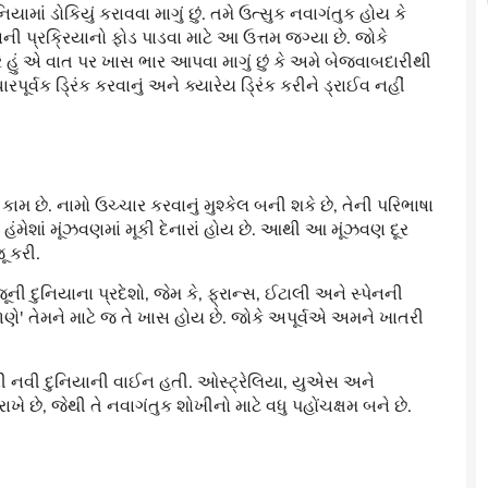
ામાં ડોકિયું કરાવવા માગું છું. તમે ઉત્સુક નવાગંતુક હોય કે
પ્રક્રિયાનો ફોડ પાડવા માટે આ ઉત્તમ જગ્યા છે. જોકે
 હું એ વાત પર ખાસ ભાર આપવા માગું છું કે અમે બેજવાબદારીથી
ર્વક ડ્રિંક કરવાનું અને ક્યારેય ડ્રિંક કરીને ડ્રાઈવ નહીં
મ છે. નામો ઉચ્ચાર કરવાનું મુશ્કેલ બની શકે છે, તેની પરિભાષા
હંમેશાં મૂંઝવણમાં મૂકી દેનારાં હોય છે. આથી આ મૂંઝવણ દૂર
 કરી.
 જૂની દુનિયાના પ્રદેશો, જેમ કે, ફ્રાન્સ, ઈટાલી અને સ્પેનની
ે' તેમને માટે જ તે ખાસ હોય છે. જોકે અપૂર્વએ અમને ખાતરી
ેની નવી દુનિયાની વાઈન હતી. ઓસ્ટ્રેલિયા, યુએસ અને
ે છે, જેથી તે નવાગંતુક શોખીનો માટે વધુ પહોંચક્ષમ બને છે.