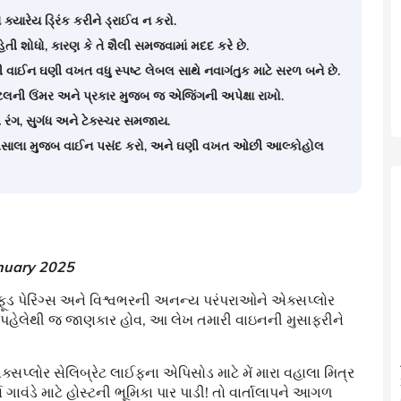
ક્યારેય ડ્રિંક કરીને ડ્રાઈવ ન કરો.
હિતી શોધો, કારણ કે તે શૈલી સમજવામાં મદદ કરે છે.
ની વાઈન ઘણી વખત વધુ સ્પષ્ટ લેબલ સાથે નવાગંતુક માટે સરળ બને છે.
ટલની ઉંમર અને પ્રકાર મુજબ જ એજિંગની અપેક્ષા રાખો.
ેથી રંગ, સુગંધ અને ટેક્સ્ચર સમજાય.
ને મસાલા મુજબ વાઈન પસંદ કરો, અને ઘણી વખત ઓછી આલ્કોહોલ
nuary 2025
સ, ફૂડ પેરિંગ્સ અને વિશ્વભરની અનન્ય પરંપરાઓને એક્સપ્લોર
પહેલેથી જ જાણકાર હોવ, આ લેખ તમારી વાઇનની મુસાફરીને
એક્સપ્લોર સેલિબ્રેટ લાઈફના એપિસોડ માટે મેં મારા વહાલા મિત્ર
ગાવંડે માટે હોસ્ટની ભૂમિકા પાર પાડી! તો વાર્તાલાપને આગળ