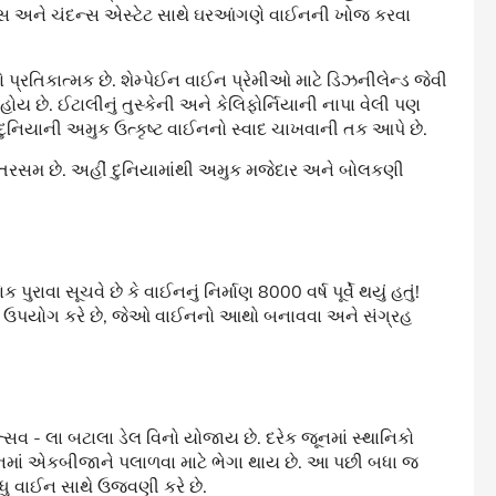
ાર્ડસ અને ચંદન્સ એસ્ટેટ સાથે ઘરઆંગણે વાઈનની ખોજ કરવા
દેશો પ્રતિકાત્મક છે. શેમ્પેઈન વાઈન પ્રેમીઓ માટે ડિઝનીલેન્ડ જેવી
ોય છે. ઈટાલીનું તુસ્કેની અને કેલિફોર્નિયાની નાપા વેલી પણ
તે દુનિયાની અમુક ઉત્કૃષ્ટ વાઈનનો સ્વાદ ચાખવાની તક આપે છે.
રસમ છે. અહીં દુનિયામાંથી અમુક મજેદાર અને બોલકણી
ુરાવા સૂચવે છે કે વાઈનનું નિર્માણ 8000 વર્ષ પૂર્વે થયું હતું!
ાસણો ઉપયોગ કરે છે, જેઓ વાઈનનો આથો બનાવવા અને સંગ્રહ
ોત્સવ - લા બટાલા ડેલ વિનો યોજાય છે. દરેક જૂનમાં સ્થાનિકો
માં એકબીજાને પલાળવા માટે ભેગા થાય છે. આ પછી બધા જ
વધુ વાઈન સાથે ઉજવણી કરે છે.