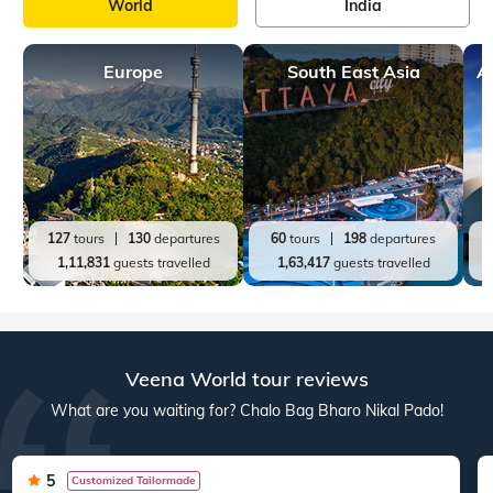
World
India
Europe
South East Asia
A
127
tours
130
departures
60
tours
198
departures
1,11,831
guests travelled
1,63,417
guests travelled
Veena World tour reviews
What are you waiting for? Chalo Bag Bharo Nikal Pado!
5
Customized Tailormade