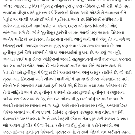
એવર આફ્ટર, ટુ વિલ બ્રિંગ હનીમૂન ટુર્સ ટુ ક્રોએશિયા ટૂ, બી રેડી! કોઈ પણ
સંવાદમાં વીણા વર્લ્ડ વુમન્સ સ્પેશિયલનો વિષય આવે એટલે તે સામાન્ય રીતે
‘વ્હોટ અ લવ્લી ક્ધસેપ્ટ!’ એવો પ્રતિસાદ આવે છે. સિનિયર્સ સ્પેશિયલની
સહેલગાહ જોઈને ‘વાવ! વ્હોટ અ કોઝ, ઈટ્સ બિયોન્ડ બિઝનેસ’ એવું
સાંભળવા મળે છે. જોકે ‘હનીમૂન ટુર્સ’ની બાબત આજે પણ અમારા વિદેશના
અનેક પર્યટકો સ્વીકારવા તૈયાર થતા નથી. આવું બની શકે એવું તેમના ગળે જ
ઊતરતું નથી. આપણા ભારતમાં હજુ પણ ભવાં ઊંચાં કરવામાં આવે છે. આ
હનીમૂન ટુર્સ વિશે સાંભળીને લોકો આશ્ર્ચર્યમાં મુકાય છે. આટલું જ નહીં,
અમારી કોઈ પણ સેલ્સ ઓફિસમાં જ્યારે સહજીવનની નવી શરૂઆત કરનારાં
આ લવ બર્ડસ જોડાં આવે છે ત્યારે સંવાદ કાંઈક આ રીતે જ શરૂ થાય છે.
‘તમારી પાસે હનીમૂન પેકેજીસ છે? અમારાં લગ્ન અમુકતમુક તારીખે છે, જે પછી
ત્રણ-ચાર દિવસમાં અમે નીકળી શકીએ.’ વીણા વર્લ્ડ સેલ્સ એડવાઈઝર પછી
તેમને ‘તમે ભારતમાં ક્યાં ક્યાં ફરી શકો છો, વિદેશમાં કયા કયા ઓપ્શન્સ છે’
તેની માહિતી આપે છે. હનીમૂન કપલને રીતસર હજારો હનીમૂન પેકેજીસના
ઓપ્શન્સ ઉપલબ્ધ છે. ‘યુ નેમ ઈટ એન્ડ વી ડુ ઈટ’ એવું જ કાંઈક આ છે.
આથી તમારાં મનગમતાં સ્થળ કહો, અમે તમને તમારા મન જેવું કસ્ટમાઈઝ્ડ
પેકેજ બનાવી આપીએ છીએ. રેડીમેડ હનીમૂન પેકેજીસ પણ વીણા વર્લ્ડની
વેબસાઈટ પર ઉપલબ્ધ છે. તે ડાયરેક્ટ્લી જેમનાં તેમ બુક કરી શકાય અથવા
જો અલગ હોલીડે પેકેજ તૈયાર કરીને જોઈતું હોય તો કરીને મળશે. આ
કસ્ટમાઈઝ્ડ હનીમૂન પેકેજનો પ્રકાર થયો. તે સામે બેઠેલાં લવ બર્ડસને કહ્યા