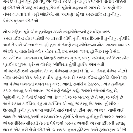
ગમે છે તેે હનીમૂન ટુર્સ વધુ એન્જોય કરે છે. હનીમૂન કપલ્સને પોતાને ચોક્કસ
શું જોઈએ તે પાક્કું કરવાનું બુકિંગની પૂર્વેનો મહત્ત્વનો ભાગ છે. આપણો રોંગ
નંબર લાગવા દેવો નહીં જોઈએ. સો, આપણે પહેલા કસ્ટમાઈઝ્ડ હનીમૂન
પેકેજ પ્રકાર જોઈએ.
થોડા મહિના પૂર્વે એક હનીમૂન કપલે ન્યૂઝીલેન્ડની ટુર વીણા વર્લ્ડ
કસ્ટમાઈઝ્ડ ટીમ પાસેથી બનાવડાવી લીધી હતી. પંદર દિવસની હનીમૂન હોલીડે
અને તે બન્ને એટલા ઉત્સાહી હતાં કે તેમણે ન્યૂ ઝીલેન્ડમાં મોટા ભાગના બધાં જ
એટલે કે, વાયતોમો બ્લેક વોટર રાફ્ટિંગ, સ્કાય જમ્પ, હોબિટન મુવી સેટ,
સ્ટારગેઝિંગ, સ્કાયડાઈવ, મિલ્ફર્ડ સાઉન્ડ ક્રુઝ, બંજી જમ્પિંગ, ગ્લેશિયર હોટ
પ્રાઈવેટ પુલ્સ, ફ્રેન્સ જોસેફ ગ્લેશિયર હેલી હાઈક એમ બધી
એક્ટિવિટીઝનો સમાવેશ તેમના પેકેજમાં કરાવી લીધો. આ તેમનું પેકેજ એટલે
વીણા વર્લ્ડમાં ‘ટોક ઓફ દ વીક’ હતું. અમારી કસ્ટમાઈઝ્ડ હોલીડે ટીમને પણ
આ પેકેજ બનાવતી વખતે બહુ મજા આવી, સમથિંગ ડિફરન્ટ. એક હનીમૂન
કપલ આવ્યું અને આવતાં જ તેમણે જાહેર કર્યું, ‘અમને સ્પેનમાં જવું છે,
‘જીંદગી ના મિલેગી દોબારા’ આ ફિલ્મમાં જે જે બતાવ્યું છે તે બધું જ જોવું છે
અને સ્કાય ડાઈવિંગ, સ્કુબા ડાઈવિંગ એ બધું જ કરવું છે.’ આવાં હોશીલાં-
ઉત્સાહી હનીમૂન કપલ્સ જોઈને સારું લાગે છે, ટીમ પણ એકદમ ચાર્જ થઈ
જાય છે. એક્ચ્યુઅલી કસ્ટમાઈઝ્ડ હોલીડે લેનારા હનીમૂનર્સે અલગ અલગ
એક્સપીરિયન્સીસથી તેમના પેકેજમાં ખરેખર અમારી એક્સપર્ટીઝની સલાહ
લઈને એડ કરી લેવો જોઈએ. અન્યથા ફક્ત હોટેલ્સ અને ફ્લાઈટ્સ ઓછી