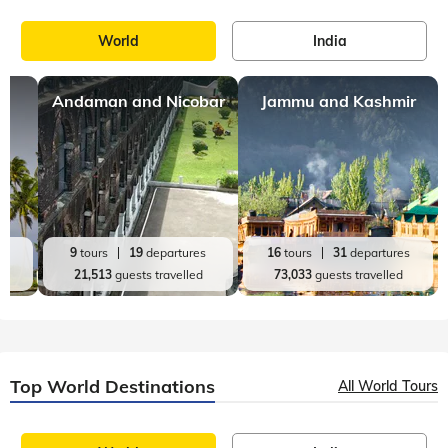
World
India
Andaman and Nicobar
Jammu and Kashmir
es
9
tours
19
departures
16
tours
31
departures
d
21,513
guests travelled
73,033
guests travelled
Top World Destinations
All World Tours