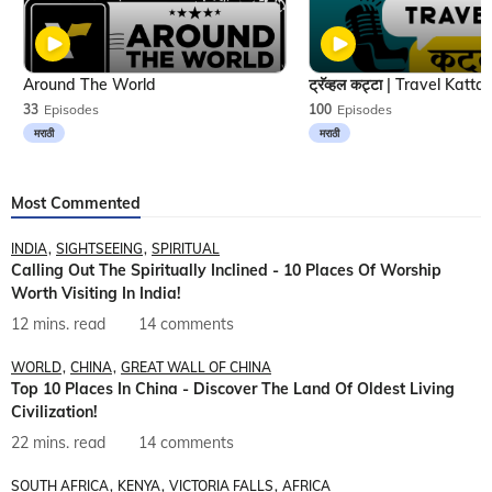
Around The World
33
Episodes
100
Episodes
मराठी
मराठी
Most Commented
INDIA
SIGHTSEEING
SPIRITUAL
Calling Out The Spiritually Inclined - 10 Places Of Worship
Worth Visiting In India!
12 mins. read
14 comments
WORLD
CHINA
GREAT WALL OF CHINA
Top 10 Places In China - Discover The Land Of Oldest Living
Civilization!
22 mins. read
14 comments
SOUTH AFRICA
KENYA
VICTORIA FALLS
AFRICA