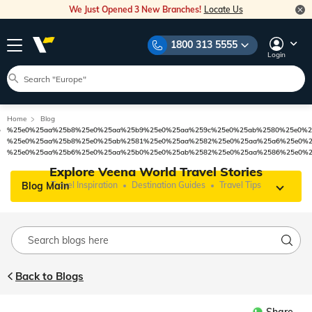
We Just Opened 3 New Branches!
Locate Us
1800 313 5555
Login
Home
Blog
%25e0%25aa%25b8%25e0%25aa%25b9%25e0%25aa%259c%25e0%25ab%2580%25e0%2
%25e0%25aa%25b8%25e0%25ab%2581%25e0%25aa%2582%25e0%25aa%25a6%25e0%2
%25e0%25aa%25b6%25e0%25aa%25b0%25e0%25ab%2582%25e0%25aa%2586%25e0%2
Explore Veena World Travel Stories
Blog Main
Travel Inspiration
Destination Guides
Travel Tips
Back to Blogs