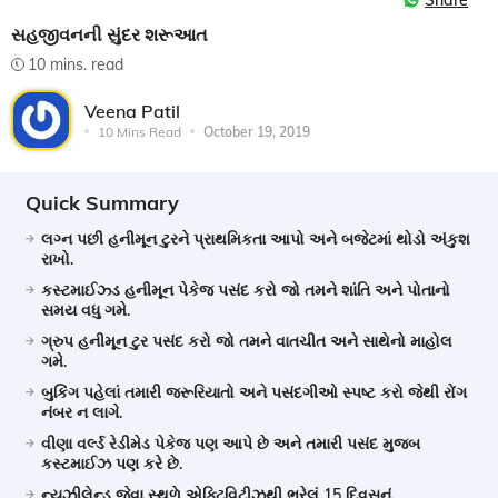
Share
સહજીવનની સુંદર શરૂઆત
10 mins. read
Veena Patil
10 Mins Read
October 19, 2019
Quick Summary
લગ્ન પછી હનીમૂન ટુરને પ્રાથમિકતા આપો અને બજેટમાં થોડો અંકુશ
રાખો.
કસ્ટમાઈઝ્ડ હનીમૂન પેકેજ પસંદ કરો જો તમને શાંતિ અને પોતાનો
સમય વધુ ગમે.
ગ્રુપ હનીમૂન ટુર પસંદ કરો જો તમને વાતચીત અને સાથેનો માહોલ
ગમે.
બુકિંગ પહેલાં તમારી જરૂરિયાતો અને પસંદગીઓ સ્પષ્ટ કરો જેથી રોંગ
નંબર ન લાગે.
વીણા વર્લ્ડ રેડીમેડ પેકેજ પણ આપે છે અને તમારી પસંદ મુજબ
કસ્ટમાઈઝ પણ કરે છે.
ન્યૂઝીલેન્ડ જેવા સ્થળે એક્ટિવિટીઝથી ભરેલું 15 દિવસનું