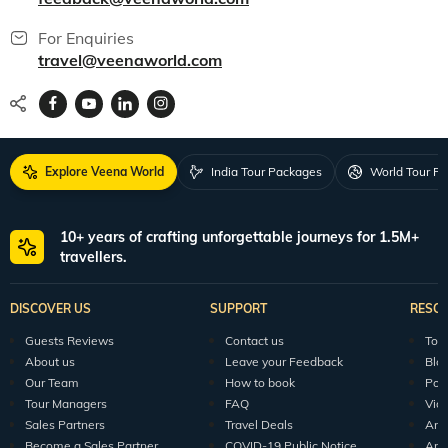
For Enquiries
travel@veenaworld.com
Explore Veena World
India Tour Packages
World Tour P
10+ years of crafting unforgettable journeys for 1.5M+
travellers.
DISCOVER US
SUPPORT
RESO
Guests Reviews
Contact us
Tour
About us
Leave your Feedback
Blo
Our Team
How to book
Pod
Tour Managers
FAQ
Vid
Sales Partners
Travel Deals
Arti
Become a Sales Partner
COVID-19 Public Notice
Arti