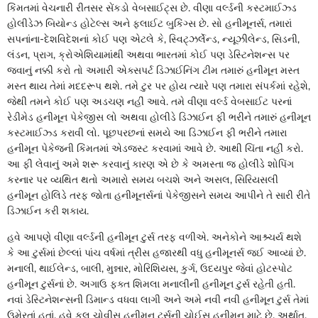
કિંમતમાં વેચનારી રીતસર સેંકડો વેબસાઈટ્સ છે. વીણા વર્લ્ડની કસ્ટમાઈઝ્ડ
હોલીડેઝ બિયોન્ડ હોટેલ્સ અને ફ્લાઈટ બુકિંગ્સ છે. સો હનીમૂનર્સ, તમારાં
સપનાંના-દેશવિદેશનાં કોઈ પણ એટલે કે, સ્વિટ્ઝર્લેન્ડ, ન્યૂઝીલેન્ડ, સિડની,
લંડન, પ્રાગ, ક્રોએશિયામાંથી અથવા ભારતમાં કોઈ પણ ડેસ્ટિનેશન્સ પર
જવાનું નક્કી કરો તો અમારી એક્સપર્ટ ડિઝાઈનિંગ ટીમ તમારું હનીમૂન મસ્ત
મસ્ત થાય તેમાં મદદરૂપ થશે. તમે ટુર પર હોય ત્યારે પણ તમારા સંપર્કમાં રહેશે,
જેથી તમને કોઈ પણ અડચણ નહીં આવે. તમે વીણા વર્લ્ડ વેબસાઈટ પરનાં
રેડીમેડ હનીમૂન પેકેજીસ લો અથવા હોલીડે ડિઝાઈન ફી ભરીને તમારું હનીમૂન
કસ્ટમાઈઝ્ડ કરાવી લો. પૂછપરછનાં સમયે આ ડિઝાઈન ફી ભરીને તમારા
હનીમૂન પેકેજની કિંમતમાં એડજસ્ટ કરવામાં આવે છે. આથી ચિંતા નહીં કરો.
આ ફી લેવાનું અમે શરૂ કરવાનું કારણ એ છે કે અમસ્તા જ હોલીડે શોપિંગ
કરનાર પર વ્યથિત થતો અમારો સમય બચશે અને અસલ, સિરિયસલી
હનીમૂન હોલિડે તરફ જોતા હનીમૂનર્સનાં પેકેજીસને સમય આપીને તે સારી રીતે
ડિઝાઈન કરી શકાય.
હવે આપણે વીણા વર્લ્ડની હનીમૂન ટુર્સ તરફ વળીએ. અનેકોને આશ્ર્ચર્ય થશે
કે આ ટુર્સમાં છેલ્લાં પાંચ વર્ષમાં ત્રીસ હજારથી વધુ હનીમૂનર્સ જઈ આવ્યાં છે.
મનાલી, થાઈલેન્ડ, બાલી, મુન્નાર, મોરિશિયસ, કુર્ગ, ઉદયપુર જેવાં હોટસ્પોટ
હનીમૂન ટુર્સનાં છે. અગાઉ ફક્ત શિમલા મનાલીની હનીમૂન ટુર્સ રહેતી હતી.
નવાં ડેસ્ટિનેશન્સની ડિમાન્ડ વધવા લાગી અને અમે નવી નવી હનીમૂન ટુર્સ તેમાં
ઉમેરતાં હતાં. હવે કુલ ચોવીસ હનીમૂન ટુર્સની ચોઈસ હનીમૂન માટે છે. અર્થાત,