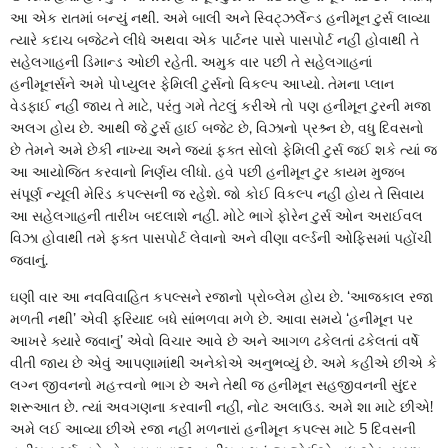
આ એક રાતમાં બન્યું નથી. અમે બાલી અને સ્વિટ્ઝર્લેન્ડ હનીમૂન ટુર્સ લાવ્યા
ત્યારે કદાચ બજેટને લીધે અથવા એક પાર્ટનર પાસે પાસપોર્ટ નહીં હોવાથી તે
સહેલગાહની ડિમાન્ડ ઓછી રહેતી. અમુક વાર પછી તે સહેલગાહનાં
હનીમૂનર્સને અમે પોપ્યુલર ફેમિલી ટુર્સનો વિકલ્પ આપ્યો. તેમના પ્લાન
વેડફાઈ નહીં જાય તે માટે, પરંતુ ગમે તેટલું કરીએ તો પણ હનીમૂન ટુરની મજા
અલગ હોય છે. આથી જે ટુર્સ હાઈ બજેટ છે, વિઝાનો પ્રશ્ર્ન છે, વધુ દિવસનો
છે તેમને અમે છેકી નાખ્યા અને જ્યાં ફક્ત સોલો ફેમિલી ટુર્સ જઈ શકે ત્યાં જ
આ આયોજિત કરવાનો નિર્ણય લીધો. હવે પછી હનીમૂન ટુર કાયમ મુજબ
સંપૂર્ણ ન્યૂલી મેરિડ કપલ્સની જ રહેશે. જો કોઈ વિકલ્પ નહીં હોય તે સિવાય
આ સહેલગાહની તારીખ બદલાશે નહીં. મોટે ભાગે ફોરેન ટુર્સ ઓન અરાઈવલ
વિઝા હોવાથી તમે ફક્ત પાસપોર્ટ લેવાનો અને વીણા વર્લ્ડની ઓફિસમાં પહોંચી
જવાનું.
ઘણી વાર આ નવવિવાહિત કપલ્સને રજાનો પ્રોબ્લેમ હોય છે. ‘આજકાલ રજા
મળતી નથી’ એવી ફરિયાદ બધે સાંભળવા મળે છે. આવા સમયે ‘હનીમૂન પર
આખરે ક્યારે જવાનું’ એવો વિચાર આવે છે અને આગળ ઢકેલતાં ઢકેલતાં વર્ષે
વીતી જાય છે એવું આપણામાંથી અનેકોએ અનુભવ્યું છે. અમે કહીએ છીએ કે
લગ્ન જીવનનો મહત્ત્વનો ભાગ છે અને તેથી જ હનીમૂન સહજીવનની સુંદર
શરૂઆત છે. ત્યાં અવગણના કરવાની નહીં, નોટ અલાઉડ. અમે શા માટે છીએ!
અમે લઈ આવ્યા છીએ રજા નહીં મળનારાં હનીમૂન કપલ્સ માટે 5 દિવસની