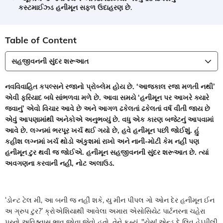
કસ્ટમાઈઝ્ડ હનીમૂન સફળ ઉદાહરણ છે.
Table of Content
સહજીવનની સુંદર શરૂઆત
નવવિવાહિત કપલ્સને રજાનો પ્રોબ્લેમ હોય છે. ‘આજકાલ રજા મળતી નથી’
એવી ફરિયાદ બધે સાંભળવા મળે છે. આવા સમયે ‘હનીમૂન પર આખરે ક્યારે
જવાનું’ એવો વિચાર આવે છે અને આગળ ઢકેલતાં ઢકેલતાં વર્ષ વીતી જાય છે
એવું આપણામાંથી અનેકોએ અનુભવ્યું છે. વધુ એક કારણ બજેટનું આપવામાં
આવે છે. લગ્નમાં ભરપૂર ખર્ચ થઈ ગયો છે, હવે હનીમૂન પછી જોઈશું. હું
કહીશ લગ્નમાં ખર્ચ થોડો અંકુશમાં રાખો અને નાની-મોટી કેમ નહીં પણ
હનીમૂન ટુર થવી જ જોઈએ. હનીમૂન સહજીવનની સુંદર શરૂઆત છે. ત્યાં
અવગણના કરવાની નહીં, નોટ અલાઉડ.
‘ડોન્ટ ટેલ મી, આ બની જ નહીં શકે, યુ મીન પીપલ ગો ઓન દેર હનીમૂન ઈન
અ ગ્રુપ ટુર?’ ક્રોએશિયાથી આવેલા અમારા એસોસિયેટ પાર્ટનરના ચહેરા
પરનો અવિશ્ર્વાસુ ભાવ જોવા જેવો હતો. તેને કહ્યું, "યેસ! એન્ડ દે લિવ હેપ્પીલી