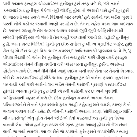
પછી અમારા ટ્રવ્હલ એડવાઈઝર હનીમૂન ટુર્સ તરફ વળે છે, ‘જો તમને
કસ્ટમાઈઝ્ડ હનીમૂન પેકેજ નહીં જોઈતું હોય તો અમારી પાસે હનીમૂન ટુર્સ
છે. ભારતમાં બાર સ્થળે અને વિદેશમાં બાર સ્થળે.’ હવે સામેનાં લવ બર્ડસ ખુરશી
પરથી નીચે પડી જ જવાની અણી પર હોય છે. તેમના ચહેરા પરના ભાવ બદલાય
છે. આગળ લખ્યું છે તેમ અલગ અલગ સમયે જુદી જુદી ઓફિસીસમાંથી
મળેલી પ્રતિક્રિયા જે જેમની તેમ અહીં આપવામાં આવી છે, ‘વ્હોટ? હનીમૂન
ટુર્સ, આય કાન્ટ બિલિવ!’ ‘હનીમૂન ઈઝ સપોઝ ટુ બી અ પ્રાઈવેટ અફેર, હાઉ
કેન યુ ગો ઈન અ ટુર વિથ અદર કપલ્સ,?’ અવિશ્ર્વાસથી પૂછવામાં આવે છે, ‘ડુ
પીપલ રિયલી ગો ઓન દેર હનીમૂન ઈન સચ ટુર્સ?’ પછી વીણા વર્લ્ડ ટ્રવ્હલ
એડવાઈઝર તેમને વીણા વર્લ્ડના વર્ક પ્લેસ પરના હનીમૂન ટુર્સના અસંખ્ય
ફોટોઝ બતાવે છે, અને ધીમે ધીમે આવું કાંઈક બની શકે તેના પર તેમનો વિશ્ર્વાસ
બેસે છે. કસ્ટમાઈઝ્ડ હોલીડે અથવા હનીમૂન ટુર એ બંનેના ફાયદા-નુકસાન
પર ચર્ચા કર્યા પછી સામેનાં લવ બર્ડસ તેમની પસંદગી પ્રમાણે કસ્ટમાઈઝ્ડ
હોલીડે અથવા હનીમૂન ટુરમાંથી એકની પસંદગી કરે છે અને ખુશીથી
ઓફિસમાંથી બહાર નીકળે છે. દરેક હનીમૂન કપલને અથવા તેમના
પરિવારજનોને તે બંને પ્રકારમાંનો ફરક અહીં કહેવાનું મને ગમશે, કારણ કે બે
અલગ અલગ માઈન્ડસેટ છે. જેમની પસંદગી અથવા વલણ ‘સોલિટયુડ-શાંતિ-
મી માયસેલ્ફ’ એવુ હોય તેમને જોઈએ તેવાં કસ્ટમાઈઝ્ડ હનીમૂન પેકેજ
બનાવી લેવાં. એવા હનીમૂન કપલ જો ગ્રુપ ટુરમાં આવ્યું હોય તો રોંગ નંબર
લાગી જ ગયો સમજો. આ જ રીતે જે કપલને, ફ્રેન્ડ્સને ગપ્પાંગોષ્ઠિ કરવાનું