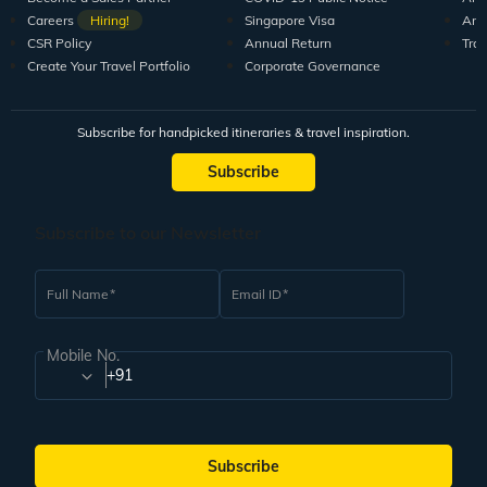
Careers
Hiring!
Singapore Visa
Arti
CSR Policy
Annual Return
Tra
Create Your Travel Portfolio
Corporate Governance
Subscribe for handpicked itineraries & travel inspiration.
Subscribe
Subscribe to our Newsletter
Full Name
Email ID
Mobile No.
+91
Subscribe