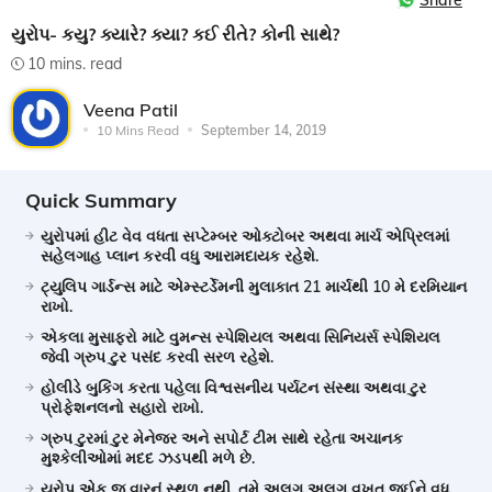
Share
યુરોપ- કયુ? ક્યારે? ક્યા? કઈ રીતે? કોની સાથે?
10 mins. read
Veena Patil
10 Mins Read
September 14, 2019
Quick Summary
યુરોપમાં હીટ વેવ વધતા સપ્ટેમ્બર ઓક્ટોબર અથવા માર્ચ એપ્રિલમાં
સહેલગાહ પ્લાન કરવી વધુ આરામદાયક રહેશે.
ટ્યુલિપ ગાર્ડન્સ માટે એમ્સ્ટર્ડેમની મુલાકાત 21 માર્ચથી 10 મે દરમિયાન
રાખો.
એકલા મુસાફરો માટે વુમન્સ સ્પેશિયલ અથવા સિનિયર્સ સ્પેશિયલ
જેવી ગ્રુપ ટુર પસંદ કરવી સરળ રહેશે.
હોલીડે બુકિંગ કરતા પહેલા વિશ્વસનીય પર્યટન સંસ્થા અથવા ટુર
પ્રોફેશનલનો સહારો રાખો.
ગ્રુપ ટુરમાં ટુર મેનેજર અને સપોર્ટ ટીમ સાથે રહેતા અચાનક
મુશ્કેલીઓમાં મદદ ઝડપથી મળે છે.
યુરોપ એક જ વારનું સ્થળ નથી, તમે અલગ અલગ વખત જઈને વધુ