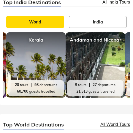
Top India Destinations
All India Tours
World
India
Kerala
Andaman and Nicobar
20
tours
98
departures
9
tours
27
departures
60,700
guests travelled
21,513
guests travelled
Top World Destinations
All World Tours