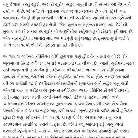
વધુ ઈશારો કરતુ રહેશે. અમારી યુરોપ સહેલગાહની વધતી સખ્યા આ વિધાનને
ટેકો આપે છે. જે પર્યટકો યુરોપમા એક જ વાર જવાના છે અને પહેલી વાર
જવાના છે તેમણે વીણા વર્લ્ડની ૧૧ દિવસથી ૨૩ દિવસ સુધીની વેસ્ટર્ન યુરોપની
કોઈ પણ મલ્ટી-ક્ધટ્રી ટુર લેવી, જેમા યુરોપના મહત્ત્વના ઘણા બધા દેશોની
મુલાકાત લઈ શકાય છે, યુરોપની અદ્વિતીય સહેલગાહની ઈચ્છા પૂરી થાય છે.
એક વાર યુરોપમા જનારા માટે આ પરિપૂર્ણ સહેલગાહ છે. હમણા સુધી જઈને
આવેલા પર્યટકોએ તેનો પૂરેપૂરો ફાયદો લીધો છે.
આજકાલ ગ્લોબલ વોર્મિંગને લીધે યુરોપમા પણ હીટ વેવ વધવા લાગી છે. મે-
જૂનમા તો સ્વિટ્ઝર્લેન્ડમા બપોરે પરસેવાની ધાર નીકળે છે. આથી યુરોપની મસ્ત
ઠડી અનુભવવી હોય તેમણે સપ્ટેમ્બર ઓક્ટોબર અથવા માર્ચ એપ્રિલમા
પ્રવાસે નીકળવુ જોઈએ. જેમને ટ્યુલિપ ગાર્ડન્સ જોવા હોય તેમણે આગામી
વર્ષે ૨૧ માર્ચથી ૧૦ મે દરમિયાન એમ્સ્ટર્ડેમની મુલાકાત લેતી સહેલગાહ લેવી.
એકલા આવતા પર્યટકોએ વુમન્સ સ્પેશિયલ અથવા સિનિયર્સ સ્પેશિયલની
સહેલગાહ પસદ કરવી, જેથી તેમને ઓટોમેટિકલી પાર્ટનર મળશે અને
અધરવાઈઝ સિંગલ સપ્લીમેન્ટ દ્વારા ભરવા પડતા પૈસા બચી જશે. તે બચેલા
પૈસાથી એકાદ અન્ય સહેલગાહ કરી શકાશે. ગ્રુપ ટુર નો ડાઉટ થોડી હેક્ટિક
હોય છે પણ પર્યટકોને તેજ ગમશે, કારણ કે તેમા અમારા બધા મહત્ત્વના
સ્થળદર્શન સમાવિષ્ટ કરાયેલા હોય છે, જેથી કશુ જોવાનુ રહી ગયુ એવો
વસવસો રહેતો નથી. અને આ બધા સ્થળદર્શન કાર્યક્રમ પ્રમાણે પૂર્ણ કરવા
અમારા યુરોપ એક્સપર્ટ ટુર મેનેજર્સ અને તેમની પાછળની સપૂર્ણ યત્રણા