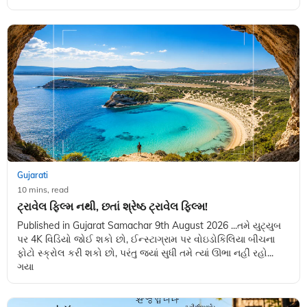
Gujarati
10 mins, read
ટ્રાવેલ ફિલ્મ નથી, છતાં શ્રેષ્ઠ ટ્રાવેલ ફિલ્મ!
Published in Gujarat Samachar 9th August 2026 ...તમે યુટ્યુબ
પર 4K વિડિયો જોઈ શકો છો, ઈન્સ્ટાગ્રામ પર વોઇડોકિલિયા બીચના
ફોટો સ્ક્રોલ કરી શકો છો, પરંતુ જ્યાં સુધી તમે ત્યાં ઊભા નહીં રહો...
ગયા