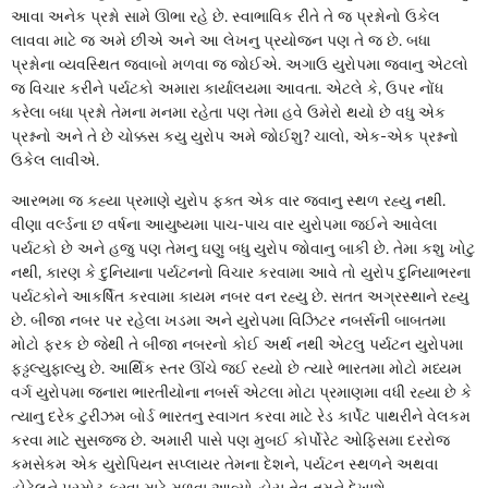
આવા અનેક પ્રશ્નો સામે ઊભા રહે છે. સ્વાભાવિક રીતે તે જ પ્રશ્નોનો ઉકેલ
લાવવા માટે જ અમે છીએ અને આ લેખનુ પ્રયોજન પણ તે જ છે. બધા
પ્રશ્નોના વ્યવસ્થિત જવાબો મળવા જ જોઈએ. અગાઉ યુરોપમા જવાનુ એટલો
જ વિચાર કરીને પર્યટકો અમારા કાર્યાલયમા આવતા. એટલે કે, ઉપર નોંધ
કરેલા બધા પ્રશ્નો તેમના મનમા રહેતા પણ તેમા હવે ઉમેરો થયો છે વધુ એક
પ્રશ્નનો અને તે છે ચોક્કસ કયુ યુરોપ અમે જોઈશુ? ચાલો, એક-એક પ્રશ્નનો
ઉકેલ લાવીએ.
આરભમા જ કહ્યા પ્રમાણે યુરોપ ફક્ત એક વાર જવાનુ સ્થળ રહ્યુ નથી.
વીણા વર્લ્ડના છ વર્ષના આયુષ્યમા પાચ-પાચ વાર યુરોપમા જઈને આવેલા
પર્યટકો છે અને હજુ પણ તેમનુ ઘણુ બધુ યુરોપ જોવાનુ બાકી છે. તેમા કશુ ખોટુ
નથી, કારણ કે દુનિયાના પર્યટનનો વિચાર કરવામા આવે તો યુરોપ દુનિયાભરના
પર્યટકોને આકર્ષિત કરવામા કાયમ નબર વન રહ્યુ છે. સતત અગ્રસ્થાને રહ્યુ
છે. બીજા નબર પર રહેલા ખડમા અને યુરોપમા વિઝિટર નબર્સની બાબતમા
મોટો ફરક છે જેથી તે બીજા નબરનો કોઈ અર્થ નથી એટલુ પર્યટન યુરોપમા
ફડ્ઢલ્યુફાલ્યુ છે. આર્થિક સ્તર ઊંચે જઈ રહ્યો છે ત્યારે ભારતમા મોટો મધ્યમ
વર્ગ યુરોપમા જનારા ભારતીયોના નબર્સ એટલા મોટા પ્રમાણમા વધી રહ્યા છે કે
ત્યાનુ દરેક ટુરીઝમ બોર્ડ ભારતનુ સ્વાગત કરવા માટે રેડ કાર્પેટ પાથરીને વેલકમ
કરવા માટે સુસજ્જ છે. અમારી પાસે પણ મુબઈ કોર્પોરેટ ઓફિસમા દરરોજ
કમસેકમ એક યુરોપિયન સપ્લાયર તેમના દેશને, પર્યટન સ્થળને અથવા
હોટેલને પ્રમોટ કરવા માટે મળવા આવ્યો હોય તેવુ તમને દેખાશે.