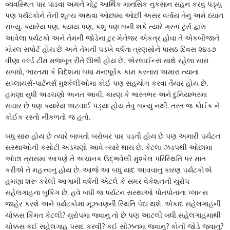
વ્યવસ્થિત પાર પાડવા અમને મોટુ આર્થિક માનસિક નુકસાન સહન કરવુ પડ્યુ
પણ પર્યટકોને તેની શૂન્ય અથવા ઓછામા ઓછી અસર વર્તાય તેનુ અમે ધ્યાન
રાખ્યુ. ક્યારેય પણ, ક્યાય પણ, કશુ પણ બની શકે ત્યારે ગ્રુપ ટુર્સ દ્વારા
આવેલા પર્યટકો અને તેમની જોડેના ટુર મેનેજર એકત્ર હોવા તે એકબીજાને
મોરલ સપોર્ટ હોય છે અને તેમની પડખે વર્ષના ત્રણસોને પાસઠ દિવસ ૨૪ડ૭
વીણા વર્લ્ડ ટીમ મજબૂત રીતે ઊભી હોય છે. એરલાઈન્સ સાથે રહેલા સારા
સબધો, ભારતમા કે વિદેશમા બધા મન:પૂર્વક કામ કરનારા અમારા ત્યાના
સપ્લાયર્સ-પાર્ટનર્સ મુશ્કેલીઓમા કોઈ પણ સહયોગ કરવા તૈયાર હોય છે.
હમણા સુધી અડચણો અનત આવી, કારણ કે ભારતભર અને દુનિયાભરમા
સચાર છે પણ ક્યારેય અટવાઈ પડ્યા હોય તેવુ બન્યુ નથી. તરત જ કોઈક ને
કોઈક રસ્તો નીકળતો જ હતો.
બધુ સારુ હોય છે ત્યારે બાબતો બરોબર પાર પડતી હોય છે પણ અમારી પર્યટન
સસ્થાઓની કસોટી અડચણો આવે ત્યારે થાય છે. કેટલા ઝડપથી ઓછામા
ઓછા ત્રાસમા આપણે તે અચાનક ઉદ્ભવેલી મુશ્કેલ પરિસ્થિતિ પર માત
કરીએ તે મહત્ત્વનુ હોય છે. આજે આ બધુ યાદ આવવાનુ કારણ પર્યટકોએ
હમણા શરૂ કરેલી આગામી વર્ષની એટલે કે સમર વેકેશનની યુરોપ
સહેલગાહના બુકિંગ છે. હવે બધી જ પર્યટન સસ્થાઓ પોતપોતાના પ્લાન્સ
જાહેર કરશે અને પર્યટકોમા મૂઝવણની સ્થિતિ પેદા થશે. એકાદ સહેલગાહની
ચોક્કસ કિંમત કેટલી? યુરોપમા જવાનુ તો છે પણ આટલી બધી સહેલગાહમાથી
ચોક્કસ કઈ સહેલગાહ પસદ કરવી? કઈ સીઝનમા જવાનુ? કોની જોડે જવાનુ?