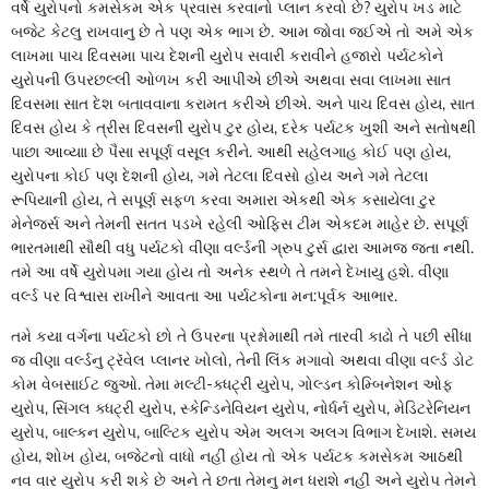
વર્ષે યુરોપનો કમસેકમ એક પ્રવાસ કરવાનો પ્લાન કરવો છે? યુરોપ ખડ માટે
બજેટ કેટલુ રાખવાનુ છે તે પણ એક ભાગ છે. આમ જોવા જઈએ તો અમે એક
લાખમા પાચ દિવસમા પાચ દેશની યુરોપ સવારી કરાવીને હજારો પર્યટકોને
યુરોપની ઉપરછલ્લી ઓળખ કરી આપીએ છીએ અથવા સવા લાખમા સાત
દિવસમા સાત દેશ બતાવવાના કરામત કરીએ છીએ. અને પાચ દિવસ હોય, સાત
દિવસ હોય કે ત્રીસ દિવસની યુરોપ ટુર હોય, દરેક પર્યટક ખુશી અને સતોષથી
પાછા આવ્યાા છે પૈસા સપૂર્ણ વસૂલ કરીને. આથી સહેલગાહ કોઈ પણ હોય,
યુરોપના કોઈ પણ દેશની હોય, ગમે તેટલા દિવસો હોય અને ગમે તેટલા
રૂપિયાની હોય, તે સપૂર્ણ સફળ કરવા અમારા એકથી એક કસાયેલા ટુર
મેનેજર્સ અને તેમની સતત પડખે રહેલી ઓફિસ ટીમ એકદમ માહેર છે. સપૂર્ણ
ભારતમાથી સૌથી વધુ પર્યટકો વીણા વર્લ્ડની ગ્રુપ ટુર્સ દ્વારા આમજ જતા નથી.
તમે આ વર્ષે યુરોપમા ગયા હોય તો અનેક સ્થળે તે તમને દેખાયુ હશે. વીણા
વર્લ્ડ પર વિશ્વાસ રાખીને આવતા આ પર્યટકોના મન:પૂર્વક આભાર.
તમે કયા વર્ગના પર્યટકો છો તે ઉપરના પ્રશ્નોમાથી તમે તારવી કાઢો તે પછી સીધા
જ વીણા વર્લ્ડનુ ટ્રૅવેલ પ્લાનર ખોલો, તેની લિંક મગાવો અથવા વીણા વર્લ્ડ ડોટ
કોમ વેબસાઈટ જુઓ. તેમા મલ્ટી-ક્ધટ્રી યુરોપ, ગોલ્ડન કોમ્બિનેશન ઓફ
યુરોપ, સિંગલ ક્ધટ્રી યુરોપ, સ્કેન્ડિનેવિયન યુરોપ, નોર્ધર્ન યુરોપ, મેડિટરેનિયન
યુરોપ, બાલ્કન યુરોપ, બાલ્ટિક યુરોપ એમ અલગ અલગ વિભાગ દેખાશે. સમય
હોય, શોખ હોય, બજેટનો વાધો નહીં હોય તો એક પર્યટક કમસેકમ આઠથી
નવ વાર યુરોપ કરી શકે છે અને તે છતા તેમનુ મન ધરાશે નહીં અને યુરોપ તેમને