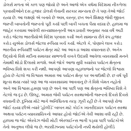
ડોલર્સ મળતા એ કાળ પણ જોયો છે અને આજે એક વર્ષમા વિદેશમા નીકળેલા
પ્રવાસીઓને દસ હજાર ડોલર્સ લેવાની સરકાર માન્યતા છે તે પણ તેઓ જોઈ
રહ્યા છે. આ લક્ષણો એ બતાવે છે અન્ન, વસ્ત્ર, છત અને શિક્ષણ જેવી જીવન
જરૂરી બાબતોની જરૂરતો પૂરી કર્યા પછી બાકી બચતા પૈસા વધ્યા છે. હાલમા જ
જાહેર કરવામા આવેલી સખ્યાશાસ્ત્રની આકડાવારી અનુસાર ગયા વર્ષે અઢી
કરોડ જેટલા ભારતીયોએ વિદેશ પ્રવાસ કર્યો અને સામાન્ય રીતે ૨૫ હજાર
કરોડ યુએસ ડોલર્સ જેટલા રૂપિયા ખર્ચ કર્યા. એટલે કે, પોણાબે લાખ કરોડ
ભારતીય રૂપિયા!!!! પર્યટન ક્ષેત્ર માટે આ આકડા આશા વધારનારા છે. અનેક
ઉદ્યોગો વિશે મદીના સમાચાર સાભળતી વખતે ઉદાસી આવેલા વ્યવસાયી મનને
તેમાથી થોડો દિલાસો મળશે. અમે જોકે આજ સુધી ક્યારેય પર્યટન ક્ષેત્રના
ભવિષ્ય વિશે શકા કરી નથી. આપણો આપણા વહાલાજનો પર જેટલો વિશ્વાસ
હોય છે તેટલો જ વિશ્વાસ અમારા આ પર્યટન ક્ષેત્ર પર અગાઉથી છે. છ વર્ષ પૂર્વે
શૂન્ય થયા ત્યારે પણ આ જ વ્યવસાયમા આવવાનુ છે તે વિશે બેમત નહોતો
અને આ વિશ્વાસ હમણા પણ છે અને આ પછી પણ આ ક્ષેત્રના ભવિષ્ય વિશે તે
તેટલો જ દૃઢ છે. ઊલટુ, અમારા જેવી પર્યટન સસ્થાઓની જરૂરતો દિવસે દિવસે
વધવાની છે. દુનિયા મોટે ભાગે અનિશ્ચિતતા તરફ ઝૂકી રહી છે તે આપણે રોજ
જોઈ રહ્યા છીએ ત્યારે ‘હોલીડે’ બાબત માટે કોઈક ખાતરીદાયક પર્યટન સસ્થા
અથવા પર્યટન વ્યાવસાયિકનો આધાર હોવો જોઈએ તેવી આશા વધી રહી છે.
હાલમા જ જેટ એરવેઝ જેવી મોટી એરલાઈન્સ ભાગી પડ્યા પછી પર્યટકોએ
તેનો અનુભવ લીધો જ છે. ભરસીઝનમા પર્યટકોની નક્કી થયેલી હોલીડે