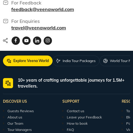
For Feedback
feedback@veenaworld.com
For Enquiries
travel@veenaworld.com
Explore Veena World
India Tour Packages
World Tour P
10+ years of crafting unforgettable journeys for 1.5M+
travellers.
DISCOVER US
SUPPORT
RESO
Guests Reviews
Contact us
Tour
About us
Leave your Feedback
Blo
Our Team
How to book
Pod
Tour Managers
FAQ
Vid