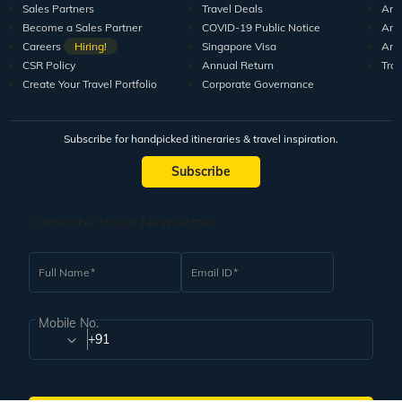
Sales Partners
Travel Deals
Arti
Become a Sales Partner
COVID-19 Public Notice
Arti
Careers
Hiring!
Singapore Visa
Arti
CSR Policy
Annual Return
Tra
Create Your Travel Portfolio
Corporate Governance
Subscribe for handpicked itineraries & travel inspiration.
Subscribe
Subscribe to our Newsletter
Full Name
Email ID
Mobile No.
+91