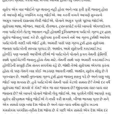
યુરોપ એક વાર જોઈને પૂરુ થવાનુ નહીં હોય અને ત્યા ફરી ફરી જવાનુ હોય
તો આપણે થોડુ પ્લાનિંગ કરવુ જોઈએ. આ કરતી વખતે આપણે મુખ્યત્વે
અમુક બાબતો ધ્યાનમા લેવી જોઈએ, પોતાને અમુક પ્રશ્નો પૂછવા જોઈએ.
યુરોપમા ભાષા, ભોજન, આદતો, રીતભાત, ટ્રાન્સપોર્ટ વગેરે બાબતો એકલદોકલ
નવા પર્યટકોને તેટલુ આસાન નહીં હોવાથી દુનિયાભરના પર્યટકો ગ્રુપ ટુર દ્વારા
યુરોપ જોવાનુ પસદ કરે છે. યુરોપમા ફરતી વખતે તમે આ ગ્રુપ ટુર્સથી આવેલા
પર્યટકોની ગરદી બધે જોઈ હશે. અમારી પાસે પણ ગ્રુપ ટુર્સ દ્વારા યુરોપમા
જનારા પર્યટકોની સખ્યા પ્રચડ છે. અર્થાત, અમે યુરોપની કસ્ટમાઈઝ્ડ
હોલીડે પણ બનાવી આપીએ છીએ જે પર્યટકોને પોતાને ફક્ત તેમની ફેમિલી
સાથે પ્રાઈવેટલી જવાનુ હોય તેમા માટે. તેમની સાથે પણ અમારી કસ્ટમાઈઝ્ડ
હોલીડેની સપૂર્ણ ટીમ સતત સપર્કમા રહે છે, જેથી તેઓ યુરોપમા એકલા ફરતા
હોય તો પણ તેમને ત્યા કોઈ અડચણ આવતી નથી. અર્થાત, યુરોપ મોંઘુ છે તે
પ્રખ્યાત છે. આથી તુલનામા ગ્રુપ ટુર્સ દ્વારા જવાનુ સસ્તુ પડે છે અને ઘણુ બધુ
જોઈ પણ શકાય છે. હવે પર્યટકોએ તેમની પાસે કેટલો સમય છે? તેઓ દર વર્ષે
યુરોપમા જઈ શકશે કે કેમ? એક જ વાર જવાના છે? જીવનમા ચાર-પાચ વાર
જવાના છે? એ બાબતે પોતાને જોખી લેવુ જોઈએ. આ પ્રશ્નોને લીધે આપણે કયુ
યુરોપ સૌપ્રથમ જોવુ જોઈએ તે નક્કી કરી શકાશે. બીજા ભાગમા પ્રશ્ન છે મને
એક સમયે ઘણા બધા દેશ જોવા છે અને ચાર-પાચ વર્ષમા યુરોપ ખડના
કમસેકમ પચ્ચીસ-ત્રીસ દેશ જોવા છે કે પછી એક સમયે એક દેશ એમ દર