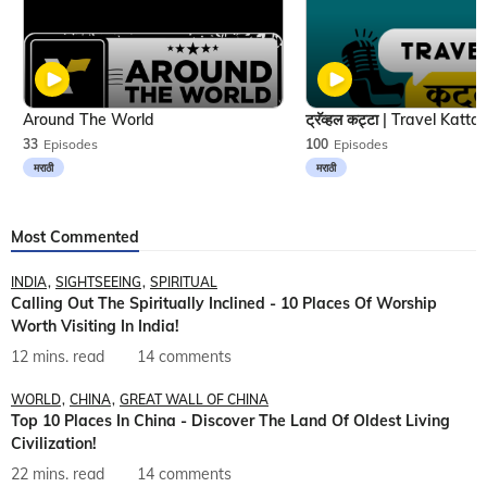
Around The World
33
Episodes
100
Episodes
मराठी
मराठी
Most Commented
INDIA
SIGHTSEEING
SPIRITUAL
Calling Out The Spiritually Inclined - 10 Places Of Worship
Worth Visiting In India!
12 mins. read
14 comments
WORLD
CHINA
GREAT WALL OF CHINA
Top 10 Places In China - Discover The Land Of Oldest Living
Civilization!
22 mins. read
14 comments