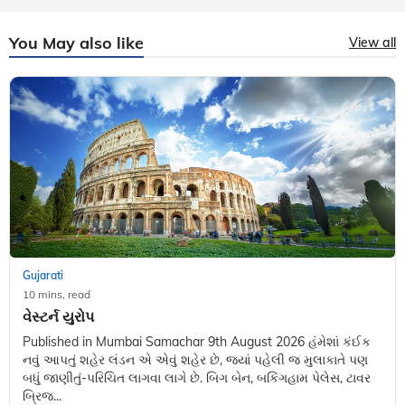
You May also like
View all
Gujarati
10 mins, read
વેસ્ટર્ન યુરોપ
Published in Mumbai Samachar 9th August 2026 હંમેશાં કંઈક
નવું આપતું શહેર લંડન એ એવું શહેર છે, જ્યાં પહેલી જ મુલાકાતે પણ
બધું જાણીતું-પરિચિત લાગવા લાગે છે. બિગ બેન, બકિંગહામ પેલેસ, ટાવર
બ્રિજ...