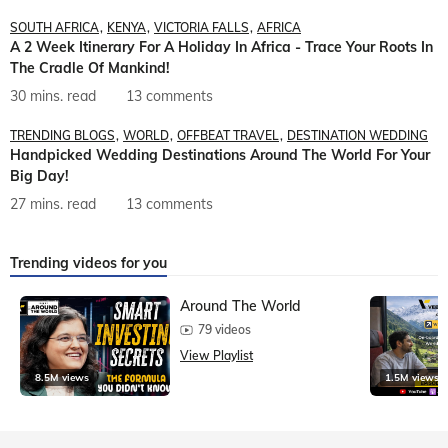
SOUTH AFRICA
KENYA
VICTORIA FALLS
AFRICA
A 2 Week Itinerary For A Holiday In Africa - Trace Your Roots In
The Cradle Of Mankind!
30 mins. read
13 comments
TRENDING BLOGS
WORLD
OFFBEAT TRAVEL
DESTINATION WEDDING
Handpicked Wedding Destinations Around The World For Your
Big Day!
27 mins. read
13 comments
Trending videos for you
Around The World
79 videos
View Playlist
8.5M views
1.5M views