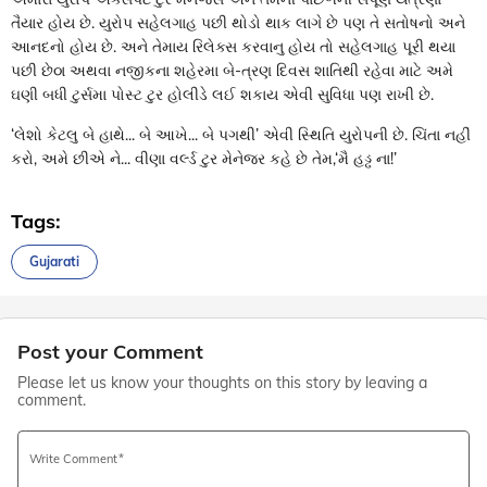
તૈયાર હોય છે. યુરોપ સહેલગાહ પછી થોડો થાક લાગે છે પણ તે સતોષનો અને
આનદનો હોય છે. અને તેમાય રિલેક્સ કરવાનુ હોય તો સહેલગાહ પૂરી થયા
પછી છે૦ા અથવા નજીકના શહેરમા બે-ત્રણ દિવસ શાતિથી રહેવા માટે અમે
ઘણી બધી ટુર્સમા પોસ્ટ ટુર હોલીડે લઈ શકાય એવી સુવિધા પણ રાખી છે.
‘લેશો કેટલુ બે હાથે... બે આખે... બે પગથી’ એવી સ્થિતિ યુરોપની છે. ચિંતા નહીં
કરો, અમે છીએ ને... વીણા વર્લ્ડ ટુર મેનેજર કહે છે તેમ,‘મૈ હડ્ઢ ના!’
Tags:
Gujarati
Post your Comment
Please let us know your thoughts on this story by leaving a
comment.
Write Comment