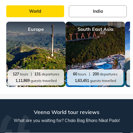
World
India
Europe
South East Asia
A
127
tours
131
departures
60
tours
200
departures
1,11,869
guests travelled
1,63,451
guests travelled
Veena World tour reviews
What are you waiting for? Chalo Bag Bharo Nikal Pado!