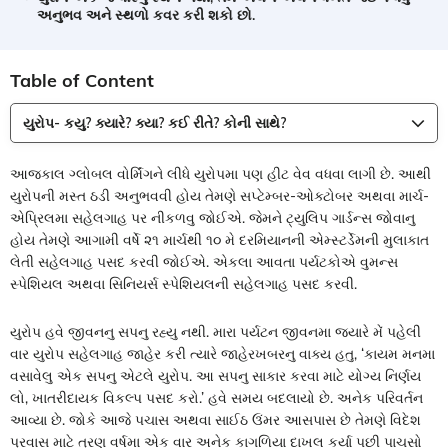
અનુભવ અને સ્થળો કવર કરી શકો છો.
Table of Content
યુરોપ- કયુ? ક્યારે? ક્યા? કઈ રીતે? કોની સાથે?
આજકાલ ગ્લોબલ વોર્મિંગને લીધે યુરોપમા પણ હીટ વેવ વધવા લાગી છે. આથી
યુરોપની મસ્ત ઠડી અનુભવવી હોય તેમણે સપ્ટેમ્બર-ઓક્ટોબર અથવા માર્ચ-
એપ્રિલમા સહેલગાહ પર નીકળવુ જોઈએ. જેમને ટ્યુલિપ ગાર્ડન્સ જોવાનુ
હોય તેમણે આગામી વર્ષે ૨૧ માર્ચથી ૧૦ મે દરમિયાનની એમ્સ્ટર્ડેમની મુલાકાત
લેતી સહેલગાહ પસદ કરવી જોઈએ. એકલા આવતા પર્યટકોએ વુમન્સ
સ્પેશિયલ અથવા સિનિયર્સ સ્પેશિયલની સહેલગાહ પસદ કરવી.
યુરોપ હવે જીવનનુ સપનુ રહ્યુ નથી. મારા પર્યટન જીવનમા જ્યારે મેં પહેલી
વાર યુરોપ સહેલગાહ જાહેર કરી ત્યારે જાહેરખબરનુ વાક્ય હતુ, ‘કાયમ મનમા
વસાવેલુ એક સપનુ એટલે યુરોપ. આ સપનુ સાકાર કરવા માટે યોગ્ય નિર્ણય
લો, ખાતરીદાયક વિકલ્પ પસદ કરો.’ હવે સમય બદલાયો છે. અનેક પરિવર્તન
આવ્યા છે. જોકે આજે પચાસ અથવા સાઈઠ ઉંમર આસપાસ છે તેમણે વિદેશ
પ્રવાસ માટે ત્રણ વર્ષમા એક વાર અનેક કાગળિયા દાખલ કર્યા પછી પાચસો