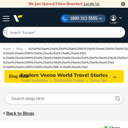
We Just Opened 3 New Branches!
Locate Us
1800 313 5555
Login
Home
Blog
%25e0%25aa%25af%25e0%25ab%2581%25e0%25aa%25b0%25e0%25
%25e0%25aa%2595%25e0%25aa%25af%25e0%25ab%2581
%25e0%25aa%2595%25e0%25ab%258d%25e0%25aa%25af%25e0%25aa%25be%25e0%2
%25e0%25aa%2595%25e0%25ab%258d%25e0%25aa%25af%25e0%25aa%25be
%25e0%25aa%2595%25e0%25aa%2588 %25e0%25aa%25b0
Explore Veena World Travel Stories
Blog Main
Travel Inspiration
Destination Guides
Travel Tips
Back to Blogs