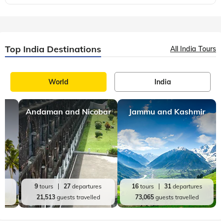
Kannada
8 mins, read
ದುಬೈ ಮತ್ತು ಅಬೂಧಾಬಿ: ಪ್ರತಿಸಲವೂ ಹೊಸ ಪ್ರವಾಸವೇ
Published in the Sunday Prajavani on 10 August 2025 ನನ್ನ
ಸ್ನೇಹಿತೆಯೊಬ್ಬಳು ಕಡಿಮೆ ಸಮಯದಲ್ಲಿ ಕುಟುಂಬ ಸಮೇತ ವಿದೇಶ ಪ್ರವಾಸಕ್ಕೆ
ಯಾವುದು ಸೂಕ್ತ ಸ್ಥಳವೆಂದು ನನ್ನ ಸಲಹೆ ಕೇಳಿದಳು. ಭಾರತದಿಂದ 3ರಿಂದ 4
ಗಂಟೆಯೊಳಗಿನ ಪ್ರಯಾಣವಾಗಿ
Top India Destinations
All India Tours
World
India
Andaman and Nicobar
Jammu and Kashmir