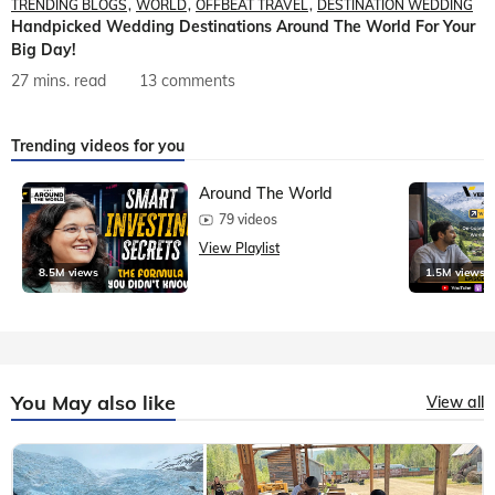
TRENDING BLOGS
WORLD
OFFBEAT TRAVEL
DESTINATION WEDDING
Handpicked Wedding Destinations Around The World For Your
Big Day!
27 mins. read
13 comments
Trending videos for you
Around The World
79 videos
View Playlist
8.5M views
1.5M views
You May also like
View all