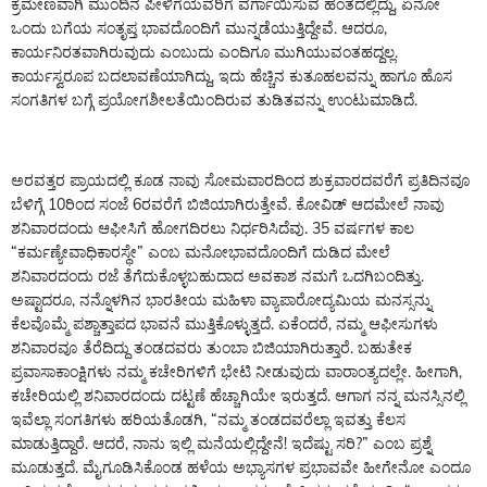
ಕ್ರಮೇಣವಾಗಿ ಮುಂದಿನ ಪೀಳಿಗೆಯವರಿಗೆ ವರ್ಗಾಯಿಸುವ ಹಂತದಲ್ಲಿದ್ದು, ಏನೋ
ಒಂದು ಬಗೆಯ ಸಂತೃಪ್ತ ಭಾವದೊಂದಿಗೆ ಮುನ್ನಡೆಯುತ್ತಿದ್ದೇವೆ. ಆದರೂ,
ಕಾರ್ಯನಿರತವಾಗಿರುವುದು ಎಂಬುದು ಎಂದಿಗೂ ಮುಗಿಯುವಂತಹದ್ದಲ್ಲ.
ಕಾರ್ಯಸ್ವರೂಪ ಬದಲಾವಣೆಯಾಗಿದ್ದು, ಇದು ಹೆಚ್ಚಿನ ಕುತೂಹಲವನ್ನು ಹಾಗೂ ಹೊಸ
ಸಂಗತಿಗಳ ಬಗ್ಗೆ ಪ್ರಯೋಗಶೀಲತೆಯಿಂದಿರುವ ತುಡಿತವನ್ನು ಉಂಟುಮಾಡಿದೆ.
ಅರವತ್ತರ ಪ್ರಾಯದಲ್ಲಿ ಕೂಡ ನಾವು ಸೋಮವಾರದಿಂದ ಶುಕ್ರವಾರದವರೆಗೆ ಪ್ರತಿದಿನವೂ
ಬೆಳಿಗ್ಗೆ 10ರಿಂದ ಸಂಜೆ 6ರವರೆಗೆ ಬಿಜಿಯಾಗಿರುತ್ತೇವೆ. ಕೋವಿಡ್ ಆದಮೇಲೆ ನಾವು
ಶನಿವಾರದಂದು ಆಫೀಸಿಗೆ ಹೋಗದಿರಲು ನಿರ್ಧರಿಸಿದೆವು. 35 ವರ್ಷಗಳ ಕಾಲ
“ಕರ್ಮಣ್ಯೇವಾಧಿಕಾರಸ್ಥೇ” ಎಂಬ ಮನೋಭಾವದೊಂದಿಗೆ ದುಡಿದ ಮೇಲೆ
ಶನಿವಾರದಂದು ರಜೆ ತೆಗೆದುಕೊಳ್ಳಬಹುದಾದ ಅವಕಾಶ ನಮಗೆ ಒದಗಿಬಂದಿತ್ತು.
ಅಷ್ಟಾದರೂ, ನನ್ನೊಳಗಿನ ಭಾರತೀಯ ಮಹಿಳಾ ವ್ಯಾಪಾರೋದ್ಯಮಿಯ ಮನಸ್ಸನ್ನು
ಕೆಲವೊಮ್ಮೆ ಪಶ್ಚಾತ್ತಾಪದ ಭಾವನೆ ಮುತ್ತಿಕೊಳ್ಳುತ್ತದೆ. ಏಕೆಂದರೆ, ನಮ್ಮ ಆಫೀಸುಗಳು
ಶನಿವಾರವೂ ತೆರೆದಿದ್ದು ತಂಡದವರು ತುಂಬಾ ಬಿಜಿಯಾಗಿರುತ್ತಾರೆ. ಬಹುತೇಕ
ಪ್ರವಾಸಾಕಾಂಕ್ಷಿಗಳು ನಮ್ಮ ಕಚೇರಿಗಳಿಗೆ ಭೇಟಿ ನೀಡುವುದು ವಾರಾಂತ್ಯದಲ್ಲೇ. ಹೀಗಾಗಿ,
ಕಚೇರಿಯಲ್ಲಿ ಶನಿವಾರದಂದು ದಟ್ಟಣೆ ಹೆಚ್ಚಾಗಿಯೇ ಇರುತ್ತದೆ. ಆಗಾಗ ನನ್ನ ಮನಸ್ಸಿನಲ್ಲಿ
ಇವೆಲ್ಲಾ ಸಂಗತಿಗಳು ಹರಿಯತೊಡಗಿ, “ನಮ್ಮ ತಂಡದವರೆಲ್ಲಾ ಇವತ್ತು ಕೆಲಸ
ಮಾಡುತ್ತಿದ್ದಾರೆ. ಆದರೆ, ನಾನು ಇಲ್ಲಿ ಮನೆಯಲ್ಲಿದ್ದೇನೆ! ಇದೆಷ್ಟು ಸರಿ?” ಎಂಬ ಪ್ರಶ್ನೆ
ಮೂಡುತ್ತದೆ. ಮೈಗೂಡಿಸಿಕೊಂಡ ಹಳೆಯ ಅಭ್ಯಾಸಗಳ ಪ್ರಭಾವವೇ ಹೀಗೇನೋ ಎಂದೂ