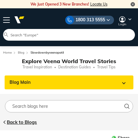
We Just Opened 3 New Branches!
Locate Us
1800 313 5555
Login
Home
Blog
Slowdownbyveenapatil
Explore Veena World Travel Stories
Travel Inspiration
Destination Guides
Travel Tips
Blog Main
Back to Blogs