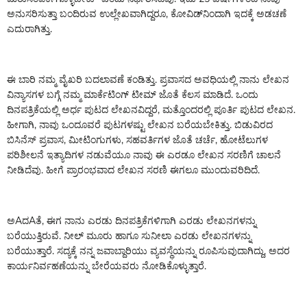
ಅನುಸರಿಸುತ್ತಾ ಬಂದಿರುವ ಉಲ್ಲೇಖವಾಗಿದ್ದರೂ, ಕೋವಿಡ್‌ನಿಂದಾಗಿ ಇದಕ್ಕೆ ಅಡಚಣೆ
ಎದುರಾಗಿತ್ತು.
ಈ ಬಾರಿ ನಮ್ಮ ವೈಖರಿ ಬದಲಾವಣೆ ಕಂಡಿತ್ತು. ಪ್ರವಾಸದ ಅವಧಿಯಲ್ಲಿ ನಾನು ಲೇಖನ
ವಿನ್ಯಾಸಗಳ ಬಗ್ಗೆ ನಮ್ಮ ಮಾರ್ಕೆಟಿಂಗ್ ಟೀಮ್ ಜೊತೆ ಕೆಲಸ ಮಾಡಿದೆ. ಒಂದು
ದಿನಪತ್ರಿಕೆಯಲ್ಲಿ ಅರ್ಧ ಪುಟದ ಲೇಖನವಿದ್ದರೆ, ಮತ್ತೊಂದರಲ್ಲಿ ಪೂರ್ತಿ ಪುಟದ ಲೇಖನ.
ಹೀಗಾಗಿ, ನಾವು ಒಂದೂವರೆ ಪುಟಗಳಷ್ಟು ಲೇಖನ ಬರೆಯಬೇಕಿತ್ತು. ಬಿಡುವಿರದ
ಬಿಸಿನೆಸ್ ಪ್ರವಾಸ, ಮೀಟಿಂಗುಗಳು, ಸಹವರ್ತಿಗಳ ಜೊತೆ ಚರ್ಚೆ, ಹೋಟೆಲುಗಳ
ಪರಿಶೀಲನೆ ಇತ್ಯಾದಿಗಳ ನಡುವೆಯೂ ನಾವು ಈ ಎರಡೂ ಲೇಖನ ಸರಣಿಗೆ ಚಾಲನೆ
ನೀಡಿದೆವು. ಹೀಗೆ ಪ್ರಾರಂಭವಾದ ಲೇಖನ ಸರಣಿ ಈಗಲೂ ಮುಂದುವರಿದಿದೆ.
ಅAದAತೆ, ಈಗ ನಾನು ಎರಡು ದಿನಪತ್ರಿಕೆಗಳಿಗಾಗಿ ಎರಡು ಲೇಖನಗಳನ್ನು
ಬರೆಯುತ್ತಿರುವೆ. ನೀಲ್ ಮೂರು ಹಾಗೂ ಸುನೀಲಾ ಎರಡು ಲೇಖನಗಳನ್ನು
ಬರೆಯುತ್ತಾರೆ. ಸದ್ಯಕ್ಕೆ ನನ್ನ ಜವಾಬ್ದಾರಿಯು ವ್ಯವಸ್ಥೆಯನ್ನು ರೂಪಿಸುವುದಾಗಿದ್ದು, ಅದರ
ಕಾರ್ಯನಿರ್ವಹಣೆಯನ್ನು ಬೇರೆಯವರು ನೋಡಿಕೊಳ್ಳುತ್ತಾರೆ.