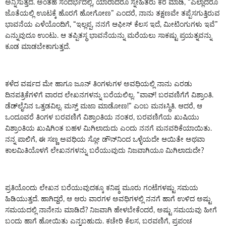
ಅನ್ನಿಸುತ್ತದೆ. ಅಂತಹ ಸಂದರ್ಭದಲ್ಲಿ, ಯಾರಾದರೂ ಸ್ನೇಹಿತರು ಕರೆ ಮಾಡಿ, “ಎಲ್ಲಾದರೂ
ಜೊತೆಯಲ್ಲಿ ಊಟಕ್ಕೆ ಹೊರಗೆ ಹೋಗೋಣ” ಎಂದರೆ, ನಾನು ತಕ್ಷಣವೇ ತಪ್ಪೆಸಗುತ್ತಿರುವ
ಭಾವನೆಯ ಎಳೆಯೊಂದಿಗೆ, “ಇಲ್ಲಪ್ಪ, ನನಗೆ ಆಫೀಸ್ ಕೆಲಸ ಇದೆ, ಮೀಟಿಂಗುಗಳು ಇವೆ”
ಎನ್ನುವುದೂ ಉಂಟು. ಆ ತಪ್ಪಿತಸ್ಥ ಭಾವನೆಯನ್ನು ಮರೆಯಲು ಸಾಕಷ್ಟು ಪ್ರಯತ್ನವನ್ನು
ಕೂಡ ಮಾಡಬೇಕಾಗುತ್ತದೆ.
ಕಳೆದ ವರ್ಷದ ಮೇ ಹಾಗೂ ಜೂನ್ ತಿಂಗಳುಗಳ ಅವಧಿಯಲ್ಲಿ ನಾನು ಎರಡು
ದಿನಪತ್ರಿಕೆಗಳಿಗೆ ವಾರದ ಲೇಖನಗಳನ್ನು ಬರೆಯಲಿಲ್ಲ. “ವಾವ್! ಬರವಣಿಗೆಗೆ ವಿಶ್ರಾಂತಿ.
ಡೆಡ್‌ಲೈನಿನ ಒತ್ತಡವಿಲ್ಲ. ಮಸ್ತ್ ಮಜಾ ಮಾಡೋಣ!” ಎಂಬ ಮನಃಸ್ಥಿತಿ. ಆದರೆ, ಆ
ಒಂದೂವರೆ ತಿಂಗಳ ಬರವಣಿಗೆ ವಿಶ್ರಾಂತಿಯ ನಂತರ, ಬರವಣಿಗೆಯ ಖುಷಿಯು
ವಿಶ್ರಾಂತಿಯ ಖುಷಿಗಿಂತ ಬಹಳ ಮಿಗಿಲಾದುದು ಎಂದು ನನಗೆ ಮನವರಿಕೆಯಾಯಿತು.
ನನ್ನ ಪಾಲಿಗೆ, ಈ ಸಣ್ಣ ಅವಧಿಯ ಸ್ಲೋ ಡೌನ್‌ನಿಂದ ಒಳ್ಳೆಯದೇ ಆಯಿತೇ ಅಥವಾ
ಕಾಲಮಿತಿಯೊಳಗೆ ಲೇಖನಗಳನ್ನು ಬರೆಯುವುದು ನಿಜವಾಗಿಯೂ ಮಿಗಿಲಾದುದೇ?
ಪ್ರತಿಯೊಂದು ಲೇಖನ ಬರೆಯುವುದಕ್ಕೂ ಕನಿಷ್ಠ ಮೂರು ಗಂಟೆಗಳಷ್ಟು ಸಮಯ
ಹಿಡಿಯುತ್ತದೆ. ಹಾಗಿದ್ದರೆ, ಆ ಆರು ವಾರಗಳ ಅವಧಿಗಳಲ್ಲಿ ನನಗೆ ಹಾಗೆ ಉಳಿದ ಅಷ್ಟು
ಸಮಯದಲ್ಲಿ ನಾನೇನು ಮಾಡಿದೆ? ನಿಜವಾಗಿ ಹೇಳಬೇಕೆಂದರೆ, ಅಷ್ಟು ಸಮಯವು ಹೀಗೆ
ಬಂದು ಹಾಗೆ ಹೋಯಿತು ಎನ್ನಬಹುದು. ಕಚೇರಿ ಕೆಲಸ, ಬರವಣಿಗೆ, ಪ್ರಪಂಚ