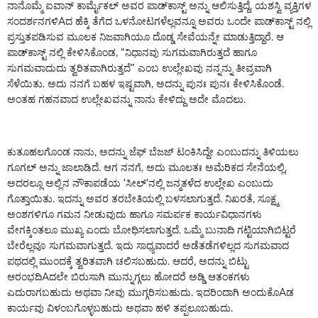
ನಾನೊಮ್ಮೆ ಐವಾನ್ ಕಾರ್ಮೈಕಲ್ ಅವರ ಪಾಡ್‌ಕಾಸ್ಟ್ ಅನ್ನು ಆಲಿಸುತ್ತಿದ್ದೆ. ಯಶಸ್ವಿ ವ್ಯಕ್ತಿಗಳ
ಸಂದರ್ಶನಗಳಿAದ ಹೆಕ್ಕಿ ತೆಗೆದ ಒಳನೋಟಗಳೆಲ್ಲವನ್ನೂ ಅವರು ಒಂದೇ ಪಾಡ್‌ಕಾಸ್ಟ್ ನಲ್ಲಿ
ಪ್ರಸ್ತುತಪಡಿಸುವ ಮೂಲಕ ನಿಜವಾಗಿಯೂ ದೊಡ್ಡ ಸೇವೆಯನ್ನೇ ಮಾಡುತ್ತಿದ್ದಾರೆ. ಆ
ಪಾಡ್‌ಕಾಸ್ಟ್ ನಲ್ಲಿ ಕೇಳಿಸಿಕೊಂಡ, “ನಿಧಾನವು ಸುಗಮವಾಗಿರುತ್ತದೆ ಹಾಗೂ
ಸುಗಮವಾದುದು ತ್ವರಿತವಾಗಿರುತ್ತದೆ” ಎಂಬ ಉಲ್ಲೇಖವು ನನ್ನನ್ನು ತೀವ್ರವಾಗಿ
ಸೆಳೆಯಿತು. ಅದು ನನಗೆ ಬಹಳ ಇಷ್ಟವಾಗಿ, ಅದನ್ನು ಪುನಃ ಪುನಃ ಕೇಳಿಸಿಕೊಂಡೆ.
ಅಂತಹ ಗಹನವಾದ ಉಲ್ಲೇಖವನ್ನು ನಾನು ಕೇಳಿದ್ದು ಅದೇ ಮೊದಲು.
ಕುತೂಹಲಗೊಂಡ ನಾನು, ಅದನ್ನು ಜೆಫ್ ಬೆಜಜ್ ಟಂಕಿಸಿದ್ದೇ ಎಂಬುದನ್ನು ತಿಳಿಯಲು
ಗೂಗಲ್ ಅನ್ನು ಜಾಲಾಡಿದೆ. ಆಗ ನನಗೆ, ಅದು ಮೂಲತಃ ಅಮೆರಿಕದ ಸೇನೆಯಲ್ಲಿ,
ಅದರಲ್ಲೂ ಅಲ್ಲಿನ ನೌಕಾಪಡೆಯ ‘ಸೀಲ್’ನಲ್ಲಿ ಜನ್ಮತಳೆದ ಉಲ್ಲೇಖ ಎಂಬುದು
ಗೊತ್ತಾಯಿತು. ಇದನ್ನು ಅವರ ತರಬೇತಿಯಲ್ಲಿ ಬಳಸಲಾಗುತ್ತದೆ. ನಿಖರತೆ, ಸೂಕ್ಷ್ಮ
ಅಂಶಗಳಿಗೂ ಗಮನ ನೀಡುವುದು ಹಾಗೂ ಸಮರ್ಪಕ ಕಾರ್ಯವಿಧಾನಗಳು
ವೇಗಕ್ಕಿಂತಲೂ ಮುಖ್ಯ ಎಂದು ಬೋಧಿಸಲಾಗುತ್ತದೆ. ಒಮ್ಮೆ ಬುನಾದಿ ಗಟ್ಟಿಯಾಗಿಬಿಟ್ಟರೆ
ಬೇರೆಲ್ಲವೂ ಸುಗಮವಾಗುತ್ತದೆ. ಇದು ಸಾಧ್ಯವಾದರೆ ಅಡೆತಡೆಗಳಿಲ್ಲದ ಸುಗಮವಾದ
ಪಥದಲ್ಲಿ ಮುಂದಕ್ಕೆ ತ್ವರಿತವಾಗಿ ಚಲಿಸಬಹುದು. ಆದರೆ, ಅದನ್ನು ಬಿಟ್ಟು
ಆರಂಭದಿAದಲೇ ಬಿರುಸಾಗಿ ಮುನ್ನುಗ್ಗಲು ಹೋದರೆ ಅಡ್ಡಿ ಆತಂಕಗಳು
ಎದುರಾಗಬಹುದು ಅಥವಾ ನೀವು ಮುಗ್ಗರಿಸಬಹುದು. ಇದರಿಂದಾಗಿ ಅಂದುಕೊAಡ
ಕಾರ್ಯವು ವಿಳಂಬಗೊಳ್ಳಬಹುದು ಅಥವಾ ಹಳಿ ತಪ್ಪಲೂಬಹುದು.