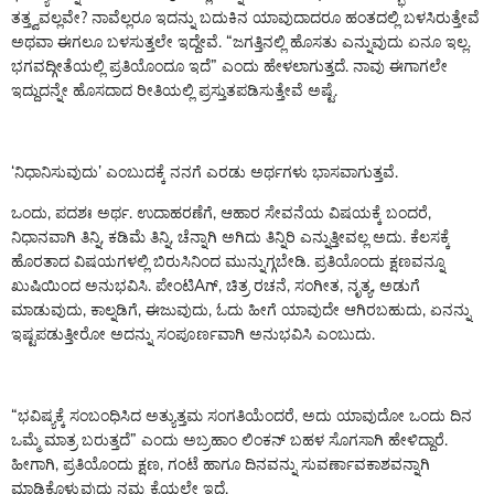
ತತ್ತ್ವವಲ್ಲವೇ? ನಾವೆಲ್ಲರೂ ಇದನ್ನು ಬದುಕಿನ ಯಾವುದಾದರೂ ಹಂತದಲ್ಲಿ ಬಳಸಿರುತ್ತೇವೆ
ಅಥವಾ ಈಗಲೂ ಬಳಸುತ್ತಲೇ ಇದ್ದೇವೆ. “ಜಗತ್ತಿನಲ್ಲಿ ಹೊಸತು ಎನ್ನುವುದು ಏನೂ ಇಲ್ಲ.
ಭಗವದ್ಗೀತೆಯಲ್ಲಿ ಪ್ರತಿಯೊಂದೂ ಇದೆ” ಎಂದು ಹೇಳಲಾಗುತ್ತದೆ. ನಾವು ಈಗಾಗಲೇ
ಇದ್ದುದನ್ನೇ ಹೊಸದಾದ ರೀತಿಯಲ್ಲಿ ಪ್ರಸ್ತುತಪಡಿಸುತ್ತೇವೆ ಅಷ್ಟೆ.
‘ನಿಧಾನಿಸುವುದು’ ಎಂಬುದಕ್ಕೆ ನನಗೆ ಎರಡು ಅರ್ಥಗಳು ಭಾಸವಾಗುತ್ತವೆ.
ಒಂದು, ಪದಶಃ ಅರ್ಥ. ಉದಾಹರಣೆಗೆ, ಆಹಾರ ಸೇವನೆಯ ವಿಷಯಕ್ಕೆ ಬಂದರೆ,
ನಿಧಾನವಾಗಿ ತಿನ್ನಿ, ಕಡಿಮೆ ತಿನ್ನಿ, ಚೆನ್ನಾಗಿ ಅಗಿದು ತಿನ್ನಿರಿ ಎನ್ನುತ್ತೀವಲ್ಲ ಅದು. ಕೆಲಸಕ್ಕೆ
ಹೊರತಾದ ವಿಷಯಗಳಲ್ಲಿ ಬಿರುಸಿನಿಂದ ಮುನ್ನುಗ್ಗಬೇಡಿ. ಪ್ರತಿಯೊಂದು ಕ್ಷಣವನ್ನೂ
ಖುಷಿಯಿಂದ ಅನುಭವಿಸಿ. ಪೇಂಟಿAಗ್, ಚಿತ್ರ ರಚನೆ, ಸಂಗೀತ, ನೃತ್ಯ, ಅಡುಗೆ
ಮಾಡುವುದು, ಕಾಲ್ನಡಿಗೆ, ಈಜುವುದು, ಓದು ಹೀಗೆ ಯಾವುದೇ ಆಗಿರಬಹುದು, ಏನನ್ನು
ಇಷ್ಟಪಡುತ್ತೀರೋ ಅದನ್ನು ಸಂಪೂರ್ಣವಾಗಿ ಅನುಭವಿಸಿ ಎಂಬುದು.
“ಭವಿಷ್ಯಕ್ಕೆ ಸಂಬಂಧಿಸಿದ ಅತ್ಯುತ್ತಮ ಸಂಗತಿಯೆಂದರೆ, ಅದು ಯಾವುದೋ ಒಂದು ದಿನ
ಒಮ್ಮೆ ಮಾತ್ರ ಬರುತ್ತದೆ” ಎಂದು ಅಬ್ರಹಾಂ ಲಿಂಕನ್ ಬಹಳ ಸೊಗಸಾಗಿ ಹೇಳಿದ್ದಾರೆ.
ಹೀಗಾಗಿ, ಪ್ರತಿಯೊಂದು ಕ್ಷಣ, ಗಂಟೆ ಹಾಗೂ ದಿನವನ್ನು ಸುವರ್ಣಾವಕಾಶವನ್ನಾಗಿ
ಮಾಡಿಕೊಳ್ಳುವುದು ನಮ್ಮ ಕೈಯಲ್ಲೇ ಇದೆ.