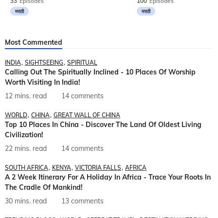
33
Episodes
100
Episodes
मराठी
मराठी
Most Commented
INDIA
SIGHTSEEING
SPIRITUAL
Calling Out The Spiritually Inclined - 10 Places Of Worship
Worth Visiting In India!
12 mins. read
14 comments
WORLD
CHINA
GREAT WALL OF CHINA
Top 10 Places In China - Discover The Land Of Oldest Living
Civilization!
22 mins. read
14 comments
SOUTH AFRICA
KENYA
VICTORIA FALLS
AFRICA
A 2 Week Itinerary For A Holiday In Africa - Trace Your Roots In
The Cradle Of Mankind!
30 mins. read
13 comments