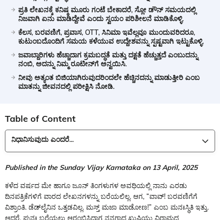
ಪ್ರತಿ ಲೇಖನಕ್ಕೆ ಕನಿಷ್ಠ ಮೂರು ಗಂಟೆ ಬೇಕಾದರೆ, ಸ್ಲೋ ಡೌನ್ ಸಮಯದಲ್ಲಿ
ನಿಜವಾಗಿ ಏನು ಮಾಡಿದ್ದೇವೆ ಎಂದು ಸ್ವಯಂ ಪರಿಶೀಲನೆ ಮಾಡಿಕೊಳ್ಳಿ.
ಕೆಲಸ, ಬರವಣಿಗೆ, ಪ್ರವಾಸ, OTT, ಸಿನಿಮಾ ಇವೆಲ್ಲವೂ ಮುಂದುವರಿದರೂ,
ಕುಟುಂಬದೊಂದಿಗೆ ಸಮಯ ಕಳೆಯುವ ಉದ್ದೇಶವನ್ನು ಸ್ಪಷ್ಟವಾಗಿ ಇಟ್ಟುಕೊಳ್ಳಿ.
ಜವಾಬ್ದಾರಿಗಳು ಹೆಚ್ಚಾದಾಗ ಕ್ರಮಬದ್ಧತೆ ಮತ್ತು ದಕ್ಷತೆ ಹೆಚ್ಚುತ್ತದೆ ಎಂಬುದನ್ನು
ನಂಬಿ, ಅದನ್ನು ನಿಮ್ಮ ರೂಟೀನ್‌ಗೆ ಅನ್ವಯಿಸಿ.
ನೀವು ಅತ್ಯಂತ ಬಿಜಿಯಾಗಿರುವುದರಿಂದಲೇ ಹೆಚ್ಚಿನದನ್ನು ಮಾಡುತ್ತೀರಿ ಎಂಬ
ಮಾತನ್ನು ಜೀವನದಲ್ಲಿ ಪರೀಕ್ಷಿಸಿ ನೋಡಿ.
Table of Content
ನಿಧಾನಿಸುವುದು ಎಂದರೆ...
Published in the Sunday Vijay Karnataka on 13 April, 2025
ಕಳೆದ ವರ್ಷದ ಮೇ ಹಾಗೂ ಜೂನ್ ತಿಂಗಳುಗಳ ಅವಧಿಯಲ್ಲಿ ನಾನು ಎರಡು
ದಿನಪತ್ರಿಕೆಗಳಿಗೆ ವಾರದ ಲೇಖನಗಳನ್ನು ಬರೆಯಲಿಲ್ಲ. ಆಗ, “ವಾವ್! ಬರವಣಿಗೆಗೆ
ವಿಶ್ರಾಂತಿ. ಡೆಡ್‌ಲೈನಿನ ಒತ್ತಡವಿಲ್ಲ. ಮಸ್ತ್ ಮಜಾ ಮಾಡೋಣ!” ಎಂಬ ಮನಃಸ್ಥಿತಿ ಇತ್ತು.
ಆದರೆ, ಪುನಃ ಬರೆಯಲು ಆರಂಭಿಸಿದಾಗ ನನಗಾದ ಖುಷಿಯು ವಿರಾಮದ