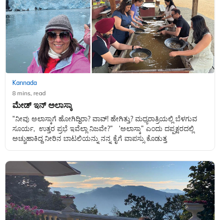
Kannada
8 mins, read
ಮೇಡ್ ಇನ್ ಅಲಾಸ್ಕಾ
“ನೀವು ಅಲಾಸ್ಕಾಗೆ ಹೋಗಿದ್ದಿರಾ? ವಾವ್! ಹೇಗಿತ್ತು? ಮಧ್ಯರಾತ್ರಿಯಲ್ಲಿ ಬೆಳಗುವ
ಸೂರ್ಯ, ಉತ್ತರ ಪ್ರಭೆ ಇವೆಲ್ಲಾ ನಿಜವೇ?” ‘ಅಲಾಸ್ಕಾ” ಎಂದು ದಪ್ಪಕ್ಷರದಲ್ಲಿ
ಅಚ್ಚುಹಾಕಿದ್ದ ನೀರಿನ ಬಾಟಲಿಯನ್ನು ನನ್ನ ಕೈಗೆ ವಾಪಸ್ಸು ಕೊಡುತ್ತ