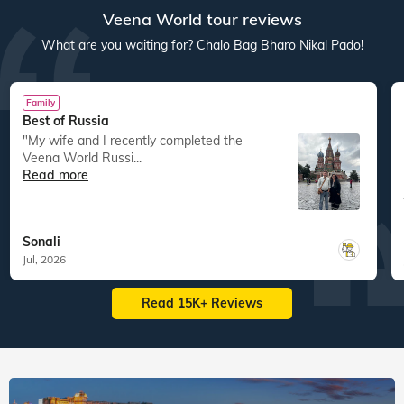
res
22
tours
44
departures
40
tours
30
departures
ed
15,083
guests travelled
14,821
guests travelled
Veena World tour reviews
What are you waiting for? Chalo Bag Bharo Nikal Pado!
Family
Best of Russia
"My wife and I recently completed the
Veena World Russi...
Read more
Sonali