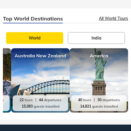
es
9
tours
27
departures
16
tours
31
departures
d
21,513
guests travelled
73,065
guests travelled
Top World Destinations
All World Tours
World
India
Australia New Zealand
America