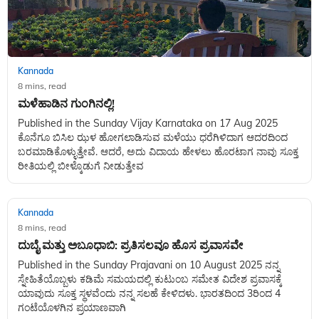
Kannada
8 mins, read
ಮಳೆಹಾಡಿನ ಗುಂಗಿನಲ್ಲಿ!
Published in the Sunday Vijay Karnataka on 17 Aug 2025
ಕೊನೆಗೂ ಬಿಸಿಲ ಝಳ ಹೋಗಲಾಡಿಸುವ ಮಳೆಯು ಧರೆಗಿಳಿದಾಗ ಆದರದಿಂದ
ಬರಮಾಡಿಕೊಳ್ಳುತ್ತೇವೆ. ಆದರೆ, ಅದು ವಿದಾಯ ಹೇಳಲು ಹೊರಟಾಗ ನಾವು ಸೂಕ್ತ
ರೀತಿಯಲ್ಲಿ ಬೀಳ್ಕೊಡುಗೆ ನೀಡುತ್ತೇವ