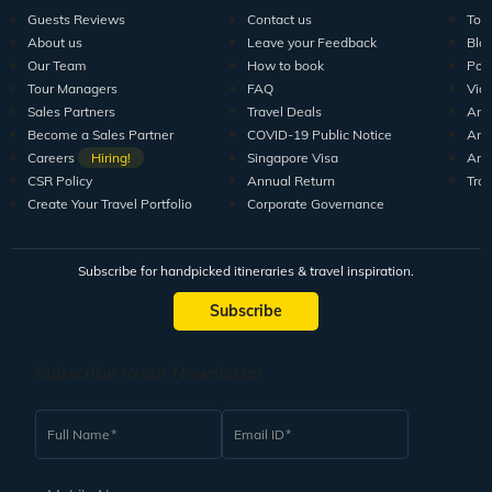
Explore Veena World
India Tour Packages
World Tour P
10+ years of crafting unforgettable journeys for 1.5M+
travellers.
DISCOVER US
SUPPORT
RESO
Guests Reviews
Contact us
Tour
About us
Leave your Feedback
Blo
Our Team
How to book
Pod
Tour Managers
FAQ
Vid
Sales Partners
Travel Deals
Arti
Become a Sales Partner
COVID-19 Public Notice
Arti
Careers
Hiring!
Singapore Visa
Arti
CSR Policy
Annual Return
Tra
Create Your Travel Portfolio
Corporate Governance
Subscribe for handpicked itineraries & travel inspiration.