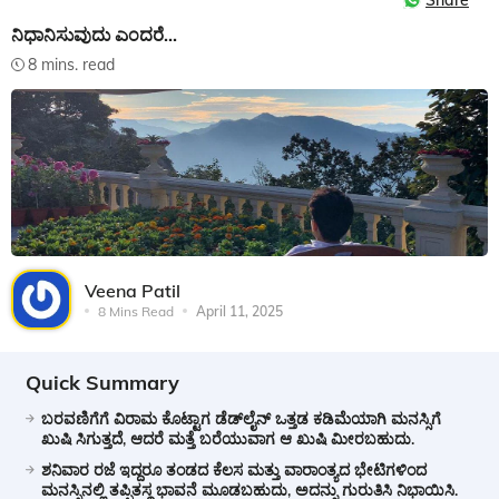
Share
ನಿಧಾನಿಸುವುದು ಎಂದರೆ...
8 mins. read
Veena Patil
8 Mins Read
April 11, 2025
Quick Summary
ಬರವಣಿಗೆಗೆ ವಿರಾಮ ಕೊಟ್ಟಾಗ ಡೆಡ್‌ಲೈನ್ ಒತ್ತಡ ಕಡಿಮೆಯಾಗಿ ಮನಸ್ಸಿಗೆ
ಖುಷಿ ಸಿಗುತ್ತದೆ, ಆದರೆ ಮತ್ತೆ ಬರೆಯುವಾಗ ಆ ಖುಷಿ ಮೀರಬಹುದು.
ಶನಿವಾರ ರಜೆ ಇದ್ದರೂ ತಂಡದ ಕೆಲಸ ಮತ್ತು ವಾರಾಂತ್ಯದ ಭೇಟಿಗಳಿಂದ
ಮನಸ್ಸಿನಲ್ಲಿ ತಪ್ಪಿತಸ್ಥ ಭಾವನೆ ಮೂಡಬಹುದು, ಅದನ್ನು ಗುರುತಿಸಿ ನಿಭಾಯಿಸಿ.