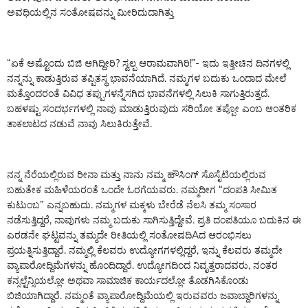
ಅವಧಿಯಲ್ಲಿನ ಸಂತೋಷವನ್ನು ಮೀರಿದುದಾಗಿತ್ತು
“ಏಕೆ ಅಷ್ಟೊಂದು ಬಿಜಿ ಆಗಿದ್ದೀರಿ? ಸ್ವಲ್ಪ ಆರಾಮವಾಗಿರಿ!”- ಇದು ಇತ್ತೀಚಿನ ದಿನಗಳಲ್ಲಿ
ನನ್ನನ್ನು ಕಾಡುತ್ತಿರುವ ತಪ್ಪಿತಸ್ಥ ಭಾವನೆಯಾಗಿದೆ. ನಮ್ಮಗಳ ಬದುಕು ಒಂದಾದ ಮೇಲೆ
ಮತ್ತೊಂದರಂತೆ ವಿವಿಧ ತಪ್ಪುಗಳನ್ನೆಸಗಿದ ಭಾವನೆಗಳಲ್ಲಿ ಸಿಲುಕಿ ಸಾಗುತ್ತಿರುತ್ತದೆ.
ಬಹಳಷ್ಟು ಸಂದರ್ಭಗಳಲ್ಲಿ ನಾವು ಮಾಡುತ್ತಿರುವುದು ಸರಿಯೋ ತಪ್ಪೋ ಎಂಬ ಆಂತರಿಕ
ತಾಕಲಾಟದ ನಡುವೆ ನಾವು ಸಿಲುಕಿರುತ್ತೇವೆ.
ನನ್ನ ನೆರೆಯಲ್ಲಿರುವ ರೀನಾ ಮತ್ತು ನಾನು ನಮ್ಮ ಹೌಸಿಂಗ್ ಸೊಸೈಟಿಯಲ್ಲಿರುವ
ಬಹುತೇಕ ಮಹಿಳೆಯರಂತೆ ಒಂದೇ ಓರಗೆಯವರು. ನಮ್ಮದೀಗ “ದಂಪತಿ ಸೀಮಿತ
ಕುಟುಂಬ” ಎನ್ನಬಹುದು. ನಮ್ಮಗಳ ಮಕ್ಕಳು ಬೇರೆಡೆ ನೆಲಸಿ ತಮ್ಮ ಸಂಸಾರ
ನಡೆಸುತ್ತಿದ್ದರೆ, ನಾವುಗಳು ನಮ್ಮ ಬದುಕು ಸಾಗಿಸುತ್ತಿದ್ದೇವೆ. ಪ್ರತಿ ದಂಪತಿಯೂ ಬದುಕಿನ ಈ
ಎರಡನೇ ಘಟ್ಟವನ್ನು ತಮ್ಮದೇ ರೀತಿಯಲ್ಲಿ ಸಂತೋಷದಿAದ ಆರಂಭಿಸಲು
ಪ್ರಯತ್ನಿಸುತ್ತಿದ್ದಾರೆ. ನಮ್ಮಲ್ಲಿ ಕೆಲವರು ಉದ್ಯೋಗಗಳಲ್ಲಿದ್ದರೆ, ಇನ್ನು ಕೆಲವರು ತಮ್ಮದೇ
ವ್ಯಾಪಾರೋದ್ದಿಮೆಗಳನ್ನು ಹೊಂದಿದ್ದಾರೆ. ಉದ್ಯೋಗದಿಂದ ನಿವೃತ್ತರಾದವರು, ನಂತರ
ಕನ್ಸಲ್ಟೆನ್ಸಿಯಲ್ಲೋ ಅಥವಾ ಸಾಮಾಜಿಕ ಕಾರ್ಯದಲ್ಲೋ ತೊಡಗಿಸಿಕೊಂಡು
ಬಿಜಿಯಾಗಿದ್ದಾರೆ. ನಮ್ಮಂತೆ ವ್ಯಾಪಾರೋದ್ದಿಮೆಯಲ್ಲಿ ಇರುವವರು ಜವಾಬ್ದಾರಿಗಳನ್ನು