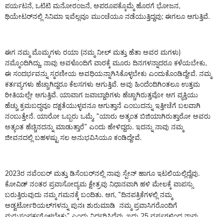
ಪರ್ಯಟನೆ, ಒಟಿಟಿ ಮನೋರಂಜನೆ, ಅಪರೂಪಕ್ಕೊಮ್ಮೆ ಹೊರಗೆ ಭೋಜನ,
ಥಿಯೇಟರ್‌ನಲ್ಲಿ ಸಿನಿಮಾ ಇವೆಲ್ಲವೂ ಮುಂಚೆಯೂ ನಡೆಯುತ್ತಿದ್ದವು; ಈಗಲೂ ಆಗುತ್ತಿವೆ.
ಈಗ ನಮ್ಮ ಮೊಮ್ಮಗಳು ರಯಾ (ನಮ್ಮ ನೀಲ್ ಮತ್ತು ಹೆತಾ ಅವರ ಮಗಳು)
ನಮ್ಮೊಂದಿಗಿದ್ದು, ನಾವು ಅವಳೊಂದಿಗೆ ವಾರಕ್ಕೆ ಮೂರು ದಿನಗಳನ್ನಾದರೂ ಕಳೆಯಬೇಕು,
ಈ ಸಂದರ್ಭವನ್ನು ಸ್ಮರಣೀಯ ಅವಧಿಯನ್ನಾಗಿಸಿಕೊಳ್ಳಬೇಕು ಎಂದುಕೊಂಡಿದ್ದೇವೆ. ನಮ್ಮ
ಕರ್ತವ್ಯಗಳು ಹೆಚ್ಚಾಗಿದ್ದರೂ ಕೆಲಸಗಳು ಆಗುತ್ತಿವೆ. ಅವು ಹಿಂದೆಂದಿಗಿಂತಲೂ ಉತ್ತಮ
ರೀತಿಯಲ್ಲೇ ಆಗುತ್ತಿವೆ. ಯಾವಾಗ ಜವಾಬ್ದಾರಿಗಳು ಹೆಚ್ಚಾಗಿರುತ್ತವೋ ಆಗ ವ್ಯಕ್ತಿಯು
ಹೆಚ್ಚು ಕ್ರಮಬದ್ಧವೂ ದಕ್ಷತೆಯುಳ್ಳವನೂ ಆಗುತ್ತಾನೆ ಎಂಬುದನ್ನು ಇತ್ತೀಚೆಗೆ ಬಲವಾಗಿ
ನಂಬುತ್ತೇನೆ. ಯಾರೋ ಒಬ್ಬರು ಒಮ್ಮೆ, “ಯಾರು ಅತ್ಯಂತ ಬಿಜಿಯಾಗಿರುತ್ತಾರೋ ಅವರು
ಅತ್ಯಂತ ಹೆಚ್ಚಿನದನ್ನು ಮಾಡುತ್ತಾರೆ” ಎಂದು ಹೇಳಿದ್ದರು. ಇದನ್ನು ನಾವು ನಮ್ಮ
ಜೀವನದಲ್ಲಿ ಬಹಳಷ್ಟು ಸಲ ಅನುಭವಿಸಿಯೂ ಕಂಡಿದ್ದೇವೆ.
2023ರ ನವೆಂಬರ್ ಮತ್ತು ಡಿಸೆಂಬರ್‌ನಲ್ಲಿ ನಾವು ಸ್ಪೇನ್ ಹಾಗೂ ಇಟಲಿಯಲ್ಲಿದ್ದೆವು.
ಕೋವಿಡ್ ನಂತರ ಪ್ರವಾಸೋದ್ಯಮ ಕ್ಷೇತ್ರವು ನಿಧಾನವಾಗಿ ಹಳಿ ಮೇಲಕ್ಕೆ ವಾಪಸ್ಸು
ಬರುತ್ತಿರುವುದು ನಮ್ಮ ಗಮನಕ್ಕೆ ಬಂದಿತು. ಆಗ, “ದಿನಪತ್ರಿಕೆಗಳಲ್ಲಿ ನಮ್ಮ
ಅಡ್ವರ್ಟೋರಿಯಲ್‌ಗಳನ್ನು ಪುನಃ ಶುರುಮಾಡಿ ನಮ್ಮ ಪ್ರವಾಸಿಗರೊಂದಿಗೆ
ಮರುಸಂಪರ್ಕಗೊಳ್ಳಬೇಕು” ಎಂದು ನಿರ್ಧರಿಸಿದೆವು. ಇದು 25 ವರ್ಷಗಳಿಂದ ನಾವು