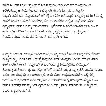
ಕಳೆದ 41 ವರ್ಷಗಳ ಬಗ್ಗೆ ಅವಲೋಕಿಸುವುದು, ಅದರಿಂದ ಕಲಿಯುವುದು, ಆ
ಕಲಿಕೆಯನ್ನು ಅನ್ವಯಿಸುವುದು, ತಟಸ್ಥವಾಗಿ ಗಮನಿಸುವುದು ಇವೆಲ್ಲವೂ
‘ನಿಧಾನಿಸುವಿಕೆ’ಯ (ಸ್ಲೋಯಿಂಗ್ ಡೌನ್) ಭಾಗವೇ ಆಗಿರುತ್ತದೆ. ಅಷ್ಟಕ್ಕೂ ಈ ರೀತಿಯಲ್ಲಿ
ಅವಲೋಕಿಸಲು ನಮಗೆ ಈ ಮುನ್ನ ಸಮಯವಾದರೂ ಎಲ್ಲಿ ಸಿಕ್ಕಿತ್ತು? ಈಗ ಹೊಸ
ಪ್ರವೃತ್ತಿಗಳು ಹಾಗೂ ನಮ್ಮ ಅನುಭವಗಳು ಇವೆರಡನ್ನೂ ಸಂಯೋಜನೆಗೊಳಿಸಿ ಯುವ
ತಲೆಮಾರಿನವರಿಗಾಗಿ ಏನಾದರೂ ಹೊಸತನ್ನು ಸೃಷ್ಟಿಸಬಹುದು. ನನ್ನ ಪ್ರಕಾರ,
ನಿಧಾನಿಸುವುದು ಎಂಬುದರ ನಿಜವಾದ ಸಾರ ಇದೇ ಆಗಿದೆ.
ನಮ್ಮ ಕುತೂಹಲ, ಉತ್ಸಾಹ ಹಾಗೂ ಆಸಕ್ತಿಯನ್ನು ಉಳಿಸಿಕೊಂಡು ಅವುಗಳಿಗೆ ಬೇಕಾದ
ಪುಷ್ಟಿಯನ್ನು ನಿರಂತರವಾಗಿ ಪೂರೈಸುವುದೇ ‘ನಿಧಾನಿಸುವುದು’ ಎಂಬುದರ ನಿಜವಾದ
ಅರ್ಥವಾಗಿದೆ. ಹೌದು, ‘ಸ್ಲೋ ಡೌನ್ ಎಂಬುದು ಪ್ರತಿಯೊಬ್ಬರಿಗೂ ವಿಭಿನ್ನವಾಗಿ
ತೋರುತ್ತದೆ. ಕೆಲವರ ಪ್ರಕಾರ, ‘ಸ್ಲೋ ಡೌನ್’ ಎಂದರೆ, ಎಲ್ಲವನ್ನೂ ತ್ಯಜಿಸಿ ದೇವರ ನಾಮದ
ಪಠಣ ಮಾಡುವುದು ಎಂದಾಗಿರುತ್ತದೆ. ಅದು ಕೂಡ ಉತ್ತಮವಾದುದೇ. ಒಟ್ಟಿನಲ್ಲಿ,
ಬದುಕಿನ ಉತ್ತರಾರ್ಧದ ಹಂತದಲ್ಲಿ ನಮಗೆ ಆಂತರ್ಯದಲ್ಲಿ ಯಾವುದು ಹೆಚ್ಚಿನ ಖುಷಿ
ಹಾಗೂ ಸಮಾಧಾನವನ್ನು ನೀಡುತ್ತದೆಯೋ ಅದನ್ನು ನಾವು ಮಾಡಬೇಕು ಎನ್ನುವುದು
ಇದರ ತಾತ್ಪರ್ಯವಾಗಿದೆ.