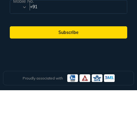
Subscribe
Subscribe to our Newsletter
Full Name
Email ID
Mobile No.
+91
Subscribe
Proudly associated with