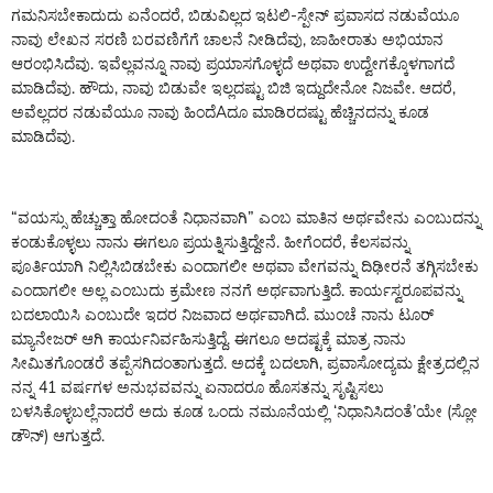
ಗಮನಿಸಬೇಕಾದುದು ಏನೆಂದರೆ, ಬಿಡುವಿಲ್ಲದ ಇಟಲಿ-ಸ್ಪೇನ್ ಪ್ರವಾಸದ ನಡುವೆಯೂ
ನಾವು ಲೇಖನ ಸರಣಿ ಬರವಣಿಗೆಗೆ ಚಾಲನೆ ನೀಡಿದೆವು, ಜಾಹೀರಾತು ಅಭಿಯಾನ
ಆರಂಭಿಸಿದೆವು. ಇವೆಲ್ಲವನ್ನೂ ನಾವು ಪ್ರಯಾಸಗೊಳ್ಳದೆ ಅಥವಾ ಉದ್ವೇಗಕ್ಕೊಳಗಾಗದೆ
ಮಾಡಿದೆವು. ಹೌದು, ನಾವು ಬಿಡುವೇ ಇಲ್ಲದಷ್ಟು ಬಿಜಿ ಇದ್ದುದೇನೋ ನಿಜವೇ. ಆದರೆ,
ಅವೆಲ್ಲದರ ನಡುವೆಯೂ ನಾವು ಹಿಂದೆAದೂ ಮಾಡಿರದಷ್ಟು ಹೆಚ್ಚಿನದನ್ನು ಕೂಡ
ಮಾಡಿದೆವು.
“ವಯಸ್ಸು ಹೆಚ್ಚುತ್ತಾ ಹೋದಂತೆ ನಿಧಾನವಾಗಿ” ಎಂಬ ಮಾತಿನ ಅರ್ಥವೇನು ಎಂಬುದನ್ನು
ಕಂಡುಕೊಳ್ಳಲು ನಾನು ಈಗಲೂ ಪ್ರಯತ್ನಿಸುತ್ತಿದ್ದೇನೆ. ಹೀಗೆಂದರೆ, ಕೆಲಸವನ್ನು
ಪೂರ್ತಿಯಾಗಿ ನಿಲ್ಲಿಸಿಬಿಡಬೇಕು ಎಂದಾಗಲೀ ಅಥವಾ ವೇಗವನ್ನು ದಿಢೀರನೆ ತಗ್ಗಿಸಬೇಕು
ಎಂದಾಗಲೀ ಅಲ್ಲ ಎಂಬುದು ಕ್ರಮೇಣ ನನಗೆ ಅರ್ಥವಾಗುತ್ತಿದೆ. ಕಾರ್ಯಸ್ವರೂಪವನ್ನು
ಬದಲಾಯಿಸಿ ಎಂಬುದೇ ಇದರ ನಿಜವಾದ ಅರ್ಥವಾಗಿದೆ. ಮುಂಚೆ ನಾನು ಟೂರ್
ಮ್ಯಾನೇಜರ್ ಆಗಿ ಕಾರ್ಯನಿರ್ವಹಿಸುತ್ತಿದ್ದೆ. ಈಗಲೂ ಅದಷ್ಟಕ್ಕೆ ಮಾತ್ರ ನಾನು
ಸೀಮಿತಗೊಂಡರೆ ತಪ್ಪೆಸಗಿದಂತಾಗುತ್ತದೆ. ಅದಕ್ಕೆ ಬದಲಾಗಿ, ಪ್ರವಾಸೋದ್ಯಮ ಕ್ಷೇತ್ರದಲ್ಲಿನ
ನನ್ನ 41 ವರ್ಷಗಳ ಅನುಭವವನ್ನು ಏನಾದರೂ ಹೊಸತನ್ನು ಸೃಷ್ಟಿಸಲು
ಬಳಸಿಕೊಳ್ಳಬಲ್ಲೆನಾದರೆ ಅದು ಕೂಡ ಒಂದು ನಮೂನೆಯಲ್ಲಿ ‘ನಿಧಾನಿಸಿದಂತೆ’ಯೇ (ಸ್ಲೋ
ಡೌನ್) ಆಗುತ್ತದೆ.