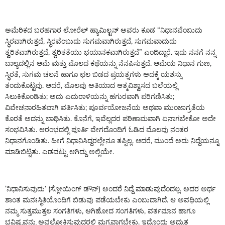
ಅಮೆರಿಕದ ಬರಹಗಾರ ಲೋರೆಲ್ ಹ್ಯಾಮಿಲ್ಟನ್ ಅವರು ಕೂಡ “ನಿಧಾನವೆಂಬುದು
ಸ್ಥಿರವಾಗಿರುತ್ತದೆ, ಸ್ಥಿರವೆಂಬುದು ಸುಗಮವಾಗಿರುತ್ತದೆ, ಸುಗಮವಾದುದು
ತ್ವರಿತವಾಗಿರುತ್ತದೆ, ತ್ವರಿತತೆಯು ಭಯಾನಕವಾಗಿರುತ್ತದೆ” ಎಂದಿದ್ದಾರೆ. ಇದು ನನಗೆ ನನ್ನ
ಬಾಲ್ಯದಲ್ಲಿನ ಆಮೆ ಮತ್ತು ಮೊಲದ ಕಥೆಯನ್ನು ನೆನಪಿಸುತ್ತದೆ. ಆಮೆಯ ನಿಧಾನ ಗುಣ,
ಸ್ಥಿರತೆ, ಸುಗಮ ಚಲನೆ ಹಾಗೂ ಛಲ ಬಿಡದ ಪ್ರಯತ್ನಗಳು ಅದಕ್ಕೆ ಯಶಸ್ಸು
ತಂದುಕೊಟ್ಟವು. ಆದರೆ, ಮೊಲವು ಅತಿಯಾದ ಆತ್ಮವಿಶ್ವಾಸದ ಬಲೆಯಲ್ಲಿ
ಸಿಲುಕಿಕೊಂಡಿತು; ಅದು ಎದುರಾಳಿಯನ್ನು ಹಗುರವಾಗಿ ಪರಿಗಣಿಸಿತು;
ವಿವೇಚನಾರಹಿತವಾಗಿ ವರ್ತಿಸಿತು; ಪೂರ್ವಯೋಜನೆಯ ಅಥವಾ ಮುಂಜಾಗ್ರತೆಯ
ಕೊರತೆ ಅದನ್ನು ಬಾಧಿಸಿತು. ಕೊನೆಗೆ, ಇವೆಲ್ಲದರ ಪರಿಣಾಮವಾಗಿ ಏನಾಗಬೇಕೋ ಅದೇ
ಸಂಭವಿಸಿತು. ಆರಂಭದಲ್ಲಿ ಪೂರ್ತಿ ವೇಗದೊಂದಿಗೆ ಓಡಿದ ಮೊಲವು ನಂತರ
ನಿಧಾನಗೊಂಡಿತು. ಹೀಗೆ ನಿಧಾನಿಸಿದ್ದರಲ್ಲೇನೂ ತಪ್ಪಿಲ್ಲ. ಆದರೆ, ಮುಂದೆ ಅದು ನಿದ್ದೆಯನ್ನೂ
ಮಾಡಿಬಿಟ್ಟಿತು. ಎಡವಟ್ಟು ಆಗಿದ್ದು ಅಲ್ಲಿಯೇ.
‘ನಿಧಾನಿಸುವುದು’ (ಸ್ಲೋಯಿಂಗ್ ಡೌನ್) ಅಂದರೆ ನಿದ್ದೆ ಮಾಡುವುದೆಂದಲ್ಲ. ಅದರ ಅರ್ಥ
ಶಾಂತ ಮನಃಸ್ಥಿತಿಯೊಂದಿಗೆ ಬಿಡುವು ಪಡೆಯಬೇಕು ಎಂಬುದಾಗಿದೆ. ಆ ಅವಧಿಯಲ್ಲಿ
ನಮ್ಮ ಸುತ್ತಮುತ್ತಲ ಸಂಗತಿಗಳು, ಆಗಿಹೋದ ಸಂಗತಿಗಳು, ವರ್ತಮಾನ ಹಾಗೂ
ಭವಿಷ್ಯವನ್ನು ಅವಲೋಕಿಸುವುದರಲ್ಲಿ ಮಗ್ನವಾಗಬೇಕು. ಇದೊಂದು ಅದ್ಭುತ