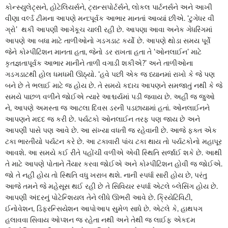
કોન્સ્યુલેટ્સને, હોટેલિયર્સને, ટ્રાન્સપોર્ટર્સને, લોકલ પાર્ટનર્સને અને આખી
વીણા વર્લ્ડ ટીમના આપણે મન:પૂર્વક આભાર માનતાં આવ્યાં છીએ. ‘ટુગેધર વી
ગ્રો’ થકી આપણી આગેકૂચ ચાલી રહી છે. આપણા આવા અનેક ગેધરિંગમાં
આપણે આ બધા માટે તાળીઓનો ગડગડાટ કર્યો છે. આપણે થોડા સમય પૂર્વે
જેને કોમ્પીટિશન માનતા હતા, જેનો ડર રાખતા હતા તે ‘ઓનલાઈન’ માટે
કૃતજ્ઞતાપૂર્વક આભાર માનીને તાળી વગાડી શકીએ?’ અને તાળીઓના
ગડગડાટથી હોલ ધમધમી ઊઠ્યો. ‘હવે પછી એક જ ધ્યાનમાં રાખો કે જે પણ
બને છે તે ભલાઈ માટે જ હોય છે. તે સમયે કદાચ આપણને સમજાતું નથી કે જે
સમયે પાછળ વળીને જોઈએ ત્યારે આશ્ચર્યમાં પડી જવાય છે. અહીં જ જુઓ
ને, આપણે અમસ્તા જ આટલા દિવસ ડરની પડછાયામાં હતાં. ઓનલાઈનને
આપણને મદદ જ કરી છે. પર્યટકો ઓનલાઈન તરફ પણ જાય છે અને
આપણી પાસે પણ આવે છે. આ સંખ્યા વધતી જ રહેવાની છે. આજે ફક્ત એક
ટકા ભારતીયો પર્યટન કરે છે. આ ટકાવારી પાંચ ટકા થાય તો પર્યટકોનો મહાપૂર
આવશે. આ સમયે કઈ રીતે પહોંચી વળીએ એવી સ્થિતિ સર્જાઈ શકે છે. આથી
તે માટે આપણે પોતાને તૈયાર કરવા જોઈએ અને કોમ્પીટિશન હોવી જ જોઈએ.
જો તે નહીં હોય તો સ્થિતિ વધુ ખરાબ થશે. નાની સ્પર્ધા સારી હોય છે, પરંતુ
આજે તમને જે મહેસૂસ થઈ રહી છે તે સિવિયર સ્પર્ધા એટલે બ્લેસિંગ હોય છે.
આપણી અંદરનું પોટેન્શિયલ તેને લીધે ઊભરી આવે છે. ક્રિયેટિવિટી,
ઈનોવેશન, ડિફરન્સિયેશન આપોઆપ સુમેળ સાધે છે. એટલે કે, હાથપગ
હલાવવા સિવાય ઓપ્શન જ રહેતા નથી અને તેથી જ લાઈફ એકદમ