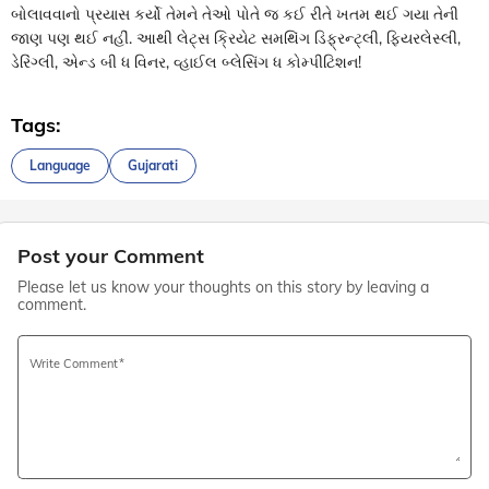
બોલાવવાનો પ્રયાસ કર્યો તેમને તેઓ પોતે જ કઈ રીતે ખતમ થઈ ગયા તેની
જાણ પણ થઈ નહીં. આથી લેટ્સ ક્રિયેટ સમથિંગ ડિફ્રન્ટ્લી, ફિયરલેસ્લી,
ડેરિંગ્લી, એન્ડ બી ધ વિનર, વ્હાઈલ બ્લેસિંગ ધ કોમ્પીટિશન!
Tags:
Language
Gujarati
Post your Comment
Please let us know your thoughts on this story by leaving a
comment.
Write Comment