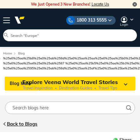
We Just Opened 3 New Branches!
Locate Us
1800 313 5555
Login
Home
Blog
%25e0%25aa%25b8%25e0%25ab%258d%25e0%25aa%25aa%25e0%25aa%25b0%25e0%2
%25e0%25aa%25a4%25e0%25ab%2587 %25e0%25aa%25b5%25e0%25aa%25b3%25e0%
%25e0%25aa%2595%25e0%25ab%258d%25e0%25aa%25af%25e0%25aa%25be%25e0%2
Explore Veena World Travel Stories
Blog Main
Travel Inspiration
Destination Guides
Travel Tips
Back to Blogs