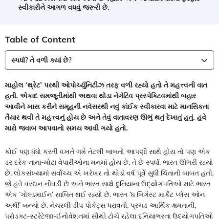
સ્વીકારીને આગળ વધવું જરૂરી છે.
Table of Content
સ્પર્ધા? તે વળી ક્યાં છે?
માહોલ ‘થ્રેટ’ પરથી ઓપોર્ચ્યુનિટીઝ તરફ વળી રહ્યો હતો તે મહત્ત્વની વાત
હતી. એકાદ સમજૂતીમાંથી અથવા થોડા નેગેટિવ પ્રસ્પેક્ટિવમાંથી બહાર
આવીને ખાસ કરીને સમૂહની નવેસરથી નવું કાંઈક સ્વીકારવા માટે માનસિકતા
તૈયાર થવી તે મહત્ત્વનું હોય છે અને તેવું વાતાવરણ ઊભું થતું દેખાતું હતું. હવે
મારો જવાબ આપવાનો સમય આવી ગયો હતો.
કોઈ પણ ધંધો કરતી વખતે ગમે તેટલી બાબતો આપણી સાથે હોય તો પણ એક
ડર દરેક નાના-મોટા વેપારીઓના મનમાં હોય છે, તે છે સ્પર્ધા. ભારત ઊભરી રહ્યો
છે, લોકસંખ્યામાં સર્વોચ્ચ એ ખરેખર તો થોડાં વર્ષ પૂર્વે સુધી ચિંતાની બાબત હતી,
જે હવે વરદાન નીવડી છે અને ભારત સાથે દુનિયાના ઉદ્યોગપતિઓ માટે ભારત
એક ‘ગોલ્ડમાઈન’ સાબિત થઈ રહ્યો છે. ભારત ‘ધ બિગેસ્ટ માર્કેટ પ્લેસ ઓન
અર્થ!’ બન્યો છે. નેચરલી ડીપ પોકેટ્સ ધરાવતી, પ્રચંડ આર્થિક ક્ષમતાની,
પ્રોડક્ટ-સ્ટ્રેટેજી-ઈનોવેશનમાં સૌથી ટોચે રહેલા દુનિયાભરના ઉદ્યોગપતિઓ