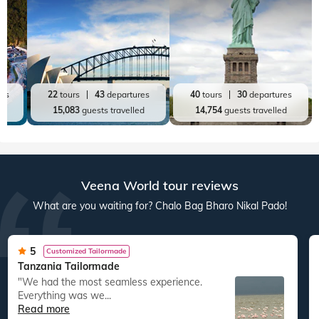
res
22
tours
43
departures
40
tours
30
departures
ed
15,083
guests travelled
14,754
guests travelled
Veena World tour reviews
What are you waiting for? Chalo Bag Bharo Nikal Pado!
5
Customized Tailormade
Tanzania Tailormade
"We had the most seamless experience.
Everything was we...
Read more