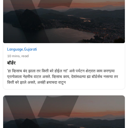
Language
Gujarati
,
10 mins, read
बॉर्डर
‘हा व्हिसाच बंद झाला तर किती बरे होईल ना!’ असे पर्यटन क्षेत्रात काम करणार्‍या
प्रत्येकाला नेहमीच वाटत असते. व्हिसाच काय, देशांमधल्या ह्या बॉर्डर्सच नसत्या तर
किती बरे झाले असते, असंही बर्‍याचदा वाटून