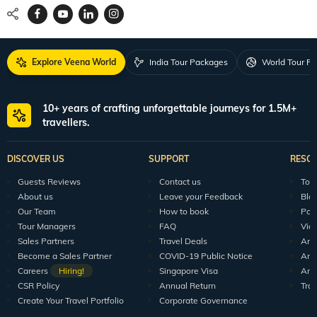
Explore Veena World
India Tour Packages
World Tour P
10+ years of crafting unforgettable journeys for 1.5M+
travellers.
DISCOVER US
SUPPORT
RESO
Guests Reviews
Contact us
Tour
About us
Leave your Feedback
Blo
Our Team
How to book
Pod
Tour Managers
FAQ
Vid
Sales Partners
Travel Deals
Arti
Become a Sales Partner
COVID-19 Public Notice
Arti
Careers
Hiring!
Singapore Visa
Arti
CSR Policy
Annual Return
Tra
Create Your Travel Portfolio
Corporate Governance