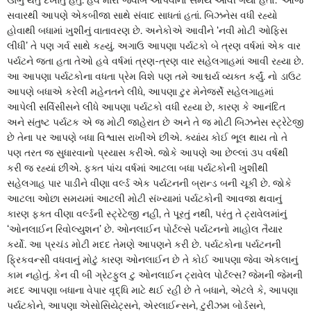
સવારથી આપણે એકબીજા સાથે સંવાદ સાધતાં હતાં. બિઝનેસ વધી રહ્યો
હોવાથી બધામાં ખુશીનું વાતાવરણ છે. અનેકોએ આવીને ‘નવી મોટી ઓફિસ
લીધી’ તે પણ ગર્વ સાથે કહ્યું. અગાઉ આપણા પર્યટકો બે ત્રણ વર્ષમાં એક વાર
પર્યટને જતા હતા તેઓ હવે વર્ષમાં ત્રણ-ત્રણ વાર સહેલગાહમાં આવી રહ્યા છે.
આ આપણા પર્યટકોના વધતા પ્રેમ વિશે પણ તમે આશ્ચર્ય વ્યક્ત કર્યું. નો ડાઉટ
આપણે બધાએ કરેલી મહેનતને લીધે, આપણા ટુર મેનેજર્સે સહેલગાહમાં
આપેલી સર્વિસીસને લીધે આપણા પર્યટકો વધી રહ્યા છે, કારણ કે આનંદિત
અને સંતુષ્ટ પર્યટક એ જ મોટી જાહેરાત છે અને તે જ મોટી બિઝનેસ સ્ટ્રેટેજી
છે તેના પર આપણે બધા વિશ્વાસ રાખીએ છીએ. ક્યાંય કોઈ ભૂલ થાય તો તે
પણ તરત જ સુધારવાનો પ્રયાસ કરીએ. જોકે આપણે આ છેલ્લાં ૩૫ વર્ષથી
કરી જ રહ્યાં છીએ. ફક્ત પાંચ વર્ષમાં આટલા બધા પર્યટકોની ખુશીથી
સહેલગાહ પાર પાડીને વીણા વર્લ્ડ એક પર્યટનની બ્રાન્ડ બની ચૂકી છે. જોકે
આટલા ઓછા સમયમાં આટલી મોટી સંખ્યામાં પર્યટકોની આવજા થવાનું
કારણ ફક્ત વીણા વર્લ્ડની સ્ટ્રેટેજી નહી, તે પૂરતું નથી, પરંતુ તે ટ્રાવેલમાંનું
‘ઓનલાઈન રિવોલ્યુશન’ છે. ઓનલાઈન પોર્ટલ્સે પર્યટનનો માહોલ તૈયાર
કર્યો. આ પ્રચંડ મોટી મદદ તેમણે આપણને કરી છે. પર્યટકોના પર્યટનની
ફ્રિકવન્સી વધવાનું મોટું કારણ ઓનલાઈન છે તે કોઈ આપણા જેવા એકલાનું
કામ નહોતું. કેન વી બી ગ્રેટફુલ ટુ ઓનલાઈન ટ્રાવેલ પોર્ટલ્સ? જેમની જેમની
મદદ આપણા બધાના વેપાર વૃદ્ધિ માટે થઈ રહી છે તે બધાને, એટલે કે, આપણા
પર્યટકોને, આપણા એસોસિયેટ્સને, એરલાઈન્સને, ટુરીઝમ બોર્ડસને,