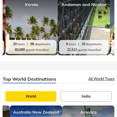
Kerala
Andaman and Nicobar
20
tours
98
departures
9
tours
19
departures
60,689
guests travelled
21,513
guests travelled
Top World Destinations
All World Tours
World
India
Australia New Zealand
America