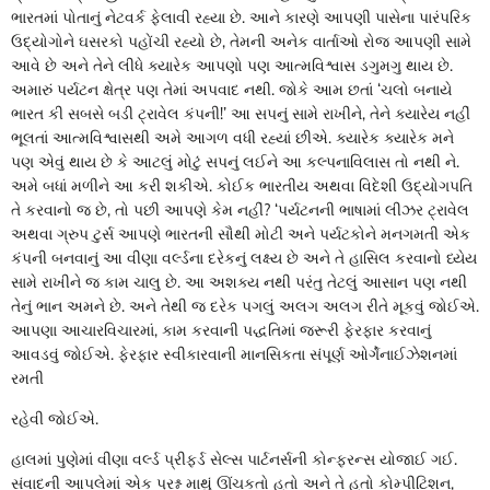
ભારતમાં પોતાનું નેટવર્ક ફેલાવી રહ્યા છે. આને કારણે આપણી પાસેના પારંપરિક
ઉદ્યોગોને ઘસરકો પહોંચી રહ્યો છે, તેમની અનેક વાર્તાઓ રોજ આપણી સામે
આવે છે અને તેને લીધે ક્યારેક આપણો પણ આત્મવિશ્વાસ ડગુમગુ થાય છે.
અમારું પર્યટન ક્ષેત્ર પણ તેમાં અપવાદ નથી. જોકે આમ છતાં ‘ચલો બનાયે
ભારત કી સબસે બડી ટ્રાવેલ કંપની!’ આ સપનું સામે રાખીને, તેને ક્યારેય નહીં
ભૂલતાં આત્મવિશ્વાસથી અમે આગળ વધી રહ્યાં છીએ. ક્યારેક ક્યારેક મને
પણ એવું થાય છે કે આટલું મોટું સપનું લઈને આ કલ્પનાવિલાસ તો નથી ને.
અમે બધાં મળીને આ કરી શકીએ. કોઈક ભારતીય અથવા વિદેશી ઉદ્યોગપતિ
તે કરવાનો જ છે, તો પછી આપણે કેમ નહીં? ‘પર્યટનની ભાષામાં લીઝર ટ્રાવેલ
અથવા ગ્રુપ ટુર્સ આપણે ભારતની સૌથી મોટી અને પર્યટકોને મનગમતી એક
કંપની બનવાનું આ વીણા વર્લ્ડના દરેકનું લક્ષ્ય છે અને તે હાસિલ કરવાનો ધ્યેય
સામે રાખીને જ કામ ચાલુ છે. આ અશક્ય નથી પરંતુ તેટલું આસાન પણ નથી
તેનું ભાન અમને છે. અને તેથી જ દરેક પગલું અલગ અલગ રીતે મૂકવું જોઈએ.
આપણા આચારવિચારમાં, કામ કરવાની પદ્ધતિમાં જરૂરી ફેરફાર કરવાનું
આવડવું જોઈએ. ફેરફાર સ્વીકારવાની માનસિકતા સંપૂર્ણ ઓર્ગેનાઈઝેશનમાં
રમતી
રહેવી જોઈએ.
હાલમાં પુણેમાં વીણા વર્લ્ડ પ્રીફર્ડ સેલ્સ પાર્ટનર્સની કોન્ફરન્સ યોજાઈ ગઈ.
સંવાદની આપલેમાં એક પ્રશ્ન માથું ઊંચકતો હતો અને તે હતો કોમ્પીટિશન,