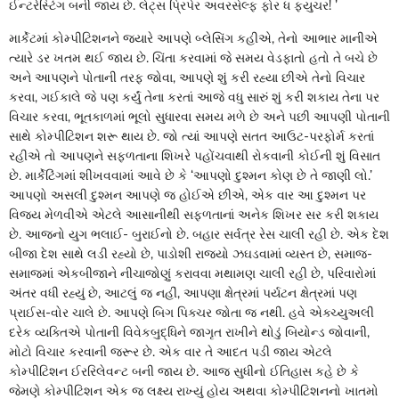
ઈન્ટરેસ્ટિંગ બની જાય છે. લેટ્સ પ્રિપેર અવરસેલ્ફ ફોર ધ ફ્યુચર! ’
માર્કેટમાં કોમ્પીટિશનને જ્યારે આપણે બ્લેસિંગ કહીએ, તેનો આભાર માનીએ
ત્યારે ડર ખતમ થઈ જાય છે. ચિંતા કરવામાં જે સમય વેડફાતો હતો તે બચે છે
અને આપણને પોતાની તરફ જોવા, આપણે શું કરી રહ્યા છીએ તેનો વિચાર
કરવા, ગઈકાલે જે પણ કર્યું તેના કરતાં આજે વધુ સારું શું કરી શકાય તેના પર
વિચાર કરવા, ભૂતકાળમાં ભૂલો સુધારવા સમય મળે છે અને પછી આપણી પોતાની
સાથે કોમ્પીટિશન શરૂ થાય છે. જો ત્યાં આપણે સતત આઉટ-પરફોર્મ કરતાં
રહીએ તો આપણને સફળતાના શિખરે પહોંચવાથી રોકવાની કોઈની શું વિસાત
છે. માર્કેટિંગમાં શીખવવામાં આવે છે કે ‘આપણો દુશ્મન કોણ છે તે જાણી લો.’
આપણો અસલી દુશ્મન આપણે જ હોઈએ છીએ, એક વાર આ દુશ્મન પર
વિજય મેળવીએ એટલે આસાનીથી સફળતાનાં અનેક શિખર સર કરી શકાય
છે. આજનો યુગ ભલાઈ- બુરાઈનો છે. બહાર સર્વત્ર રેસ ચાલી રહી છે. એક દેશ
બીજા દેશ સાથે લડી રહ્યો છે, પાડોશી રાજ્યો ઝઘડવામાં વ્યસ્ત છે, સમાજ-
સમાજમાં એકબીજાને નીચાજોણું કરાવવા મથામણ ચાલી રહી છે, પરિવારોમાં
અંતર વધી રહ્યું છે, આટલું જ નહીં, આપણા ક્ષેત્રમાં પર્યટન ક્ષેત્રમાં પણ
પ્રાઈસ-વોર ચાલે છે. આપણે બિગ પિક્ચર જોતા જ નથી. હવે એક્ચ્યુઅલી
દરેક વ્યક્તિએ પોતાની વિવેકબુદ્ધિને જાગૃત રાખીને થોડું બિયોન્ડ જોવાની,
મોટો વિચાર કરવાની જરૂર છે. એક વાર તે આદત પડી જાય એટલે
કોમ્પીટિશન ઈરરિલેવન્ટ બની જાય છે. આજ સુધીનો ઈતિહાસ કહે છે કે
જેમણે કોમ્પીટિશન એક જ લક્ષ્ય રાખ્યું હોય અથવા કોમ્પીટિશનનો ખાતમો