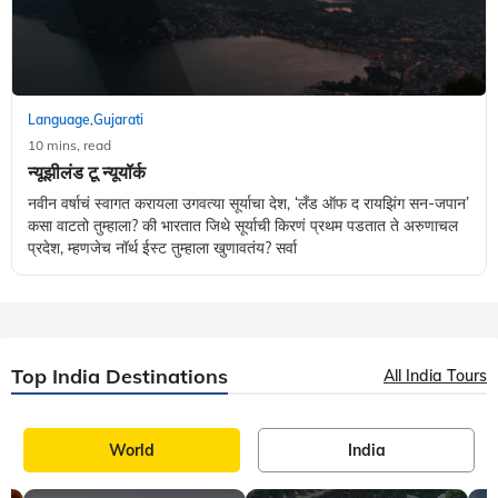
Language
Gujarati
,
10 mins, read
न्यूझीलंड टू न्यूयॉर्क
नवीन वर्षाचं स्वागत करायला उगवत्या सूर्याचा देश, ‘लँड ऑफ द रायझिंग सन-जपान’
कसा वाटतो तुम्हाला? की भारतात जिथे सूर्याची किरणं प्रथम पडतात ते अरुणाचल
प्रदेश, म्हणजेच नॉर्थ ईस्ट तुम्हाला खुणावतंय? सर्वा
Top India Destinations
All India Tours
World
India