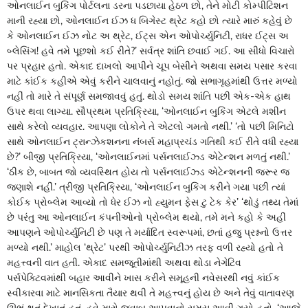
ઓનલાઈન બુકિંગ પોર્ટલના ડરના પડછાયા હેઠળ છો, તેને મોટી કોમ્પીટિશન
માની રહ્યા છો, ઓનલાઈન ઈઝ ધ બિગેસ્ટ થ્રેટ કહો છો ત્યારે મારું કહેવું છે
કે ઓનલાઈન ઈઝ નોટ અ થ્રેટ, ઈટ્સ એન ઓપોર્ચ્યુનિટી, રાધર ઈટ્સ અ
બ્લેસિંગ! હવે તમે પૂછશો કઈ રીતે?’ સર્વત્ર શાંતિ છવાઈ ગઈ. આ સીધો વિચારો
પર પ્રહાર હતો. એકાદ દાખલો આપીને ચૂપ બેસીને અથવા સમય પસાર કરવા
માટે કાંઈક કહીએ એવું કરીને ચાલવાનું નહોતું. જો સભાગૃહમાંથી ઉત્તર મળ્યો
નહીં તો મારે તે સંપૂર્ણ સમજાવવું હતું. થોડો સમય શાંતિ પછી એક-એક હાથ
ઉપર થવા લાગ્યા. સૌપ્રથમ પ્રતિક્રિયા, ‘ઓનલાઈન બુકિંગ એટલે મશીન
સાથે કરેલો વ્યવહાર. આપણા લોકોને તે એટલો ગમતો નથી.’ ‘તો પછી મિનિટો
સાથે ઓનલાઈન ટ્રાન્ઝેકશનના નંબર્સ મહાપ્રચંડ ગતિથી કઈ રીતે વધી રહ્યા
છે?’ બીજી પ્રતિક્રિયા, ‘ઓનલાઈનમાં પર્સનલાઈઝ્ડ એટેન્શન મળતું નથી.’
‘ઠીક છે, બાબત જો વ્યવસ્થિત હોય તો પર્સનલાઈઝ્ડ એટેન્શનની જરૂર જ
જણાશે નહીં.’ ત્રીજી પ્રતિક્રિયા, ‘ઓનલાઈન બુકિંગ કરીને ગયા પછી ત્યાં
કોઈક પ્રોબ્લેમ આવ્યો તો ધેર ઈઝ નો હ્યુમન ફેસ ટુ ટેક કેર’ ‘થોડું તથ્ય તેમાં
છે પરંતુ આ ઓનલાઈન કંપનીઓનો પ્રોબ્લેમ થયો, તમે મને કહો કે અહીં
આપણને ઓપોર્ચ્યુનિટી છે પણ તે મર્યાદિત સ્વરૂપમાં, છતાં હજુ પ્રશ્નનો ઉત્તર
મળ્યો નથી.’ માહોલ ‘થ્રેટ’ પરથી ઓપોર્ચ્યુનિટીઝ તરફ વળી રહ્યો હતો તે
મહત્ત્વની વાત હતી. એકાદ સમજૂતીમાંથી અથવા થોડા નેગેટિવ
પર્સપેક્ટિવમાંથી બહાર આવીને ખાસ કરીને સમૂહની નવેસરથી નવું કાંઈક
સ્વીકારવા માટે માનસિકતા તૈયાર થવી તે મહત્ત્વનું હોય છે અને તેવું વાતાવરણ
ઊભું થતું દેખાતું હતું. હવે મારો જવાબ આપવાનો સમય આવી ગયો હતો. ‘આજે