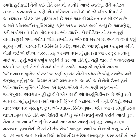
સ્પર્ધા, હરીફાઈ! તેનો કઈ રીતે સામનો કરવો? આજે સ્વતંત્ર રીતે પર્યટન
કરનારા પર્યટકને આપણે એક કોટેશન આપીએ એટલે બીજા દિવસે તે
ઓનલાઈન પોર્ટલ પર બુકિંગ કરે છે અને અમારી મહેનત નકામી જાય છે.
અમને ઓનલાઈન બુકિંગ મોટું થ્રેટ અથવા સંકટ લાગી રહ્યું છે. આપણે શું
કરી શકીએ? તે મોટા બોલરૂમમાં ઓનલાઈન કોમ્પીટિશનનો ડર સંપૂર્ણ
વાતાવરણમાં ભળી ગયેલો જોવા મળ્યો. ડર એકદમ ખરાબ છે. આગળ જતાં કશું
સૂઝતું નથી. ગડબડની પરિસ્થિતિ નિર્માણ થાય છે. આપણે હાથ પર હાથ ધરીને
બેસી જઈએ છીએ. લક્ષ્ય તરફ આગળ વધવાનું હોય તો આ ડર દૂર કરવાનું
મારું કામ હતું. જોકે કશુંક કહીને તે ડર આ રીતે દૂર નહીં થાય. તે વાતાવરણમાં
જેટલો ડર હતો તેટલો તે મને પોતાને ક્યારેય જણાયો નહોતો અથવા
‘ઓનલાઈન બુકિંગ પોર્ટલ’ આપણી પ્રચંડ મોટી સ્પર્ધક છે એવું ક્યારેય મને
જણાયું નહોતું? આ વિચાર તે પળે મારા મનમાં આવ્યો અને તેનો ઉત્તર હતો
‘ઓનલાઈન બુકિંગ પોર્ટલ્સ’ એ થ્રેટ, એટલે કે, આપણી સફળતાની
આગેકૂચમાં અવરોધ નહીં હોઈ તે એક મોટી ઓપોર્ચ્યુનિટી-તક છે એવું મને
સતત લાગતું હતું અને તેથી જ તેની ફિકર મેં ક્યારેય કરી નહીં. ઊલટું, આય
વોઝ ઓલ્વેઝ ગ્રેટફુલ ટુ ધ ઓનલાઈન રિવોલ્યુશન. જોકે આ તે સંપૂર્ણ ડરના
વાતાવરણમાં કઈ રીતે ગળે ઊતરી શકે? હું જે બોલવાનું નક્કી કરીને આવી હતી
તેના કરતાં આ પરીક્ષાનું પેપર મને અલગ જ આવ્યું હતું. મુદ્દા નાજુક હતા,
મહત્ત્વના હતા તેથી મેં કરેલી તૈયારીઓ બાજુમાં રાખી અને નક્કી કર્યું, ચાલો,
આ ડર સાથે જ સામનો કરીએ. ખીચોખીચ ભરેલા સભાગૃહમાં પ્રશ્ન કર્યો કે, ’તમે