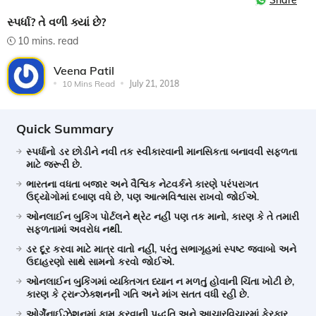
Share
સ્પર્ધા? તે વળી ક્યાં છે?
10 mins. read
Veena Patil
10 Mins Read
July 21, 2018
Quick Summary
સ્પર્ધાનો ડર છોડીને નવી તક સ્વીકારવાની માનસિકતા બનાવવી સફળતા
માટે જરૂરી છે.
ભારતના વધતા બજાર અને વૈશ્વિક નેટવર્કને કારણે પરંપરાગત
ઉદ્યોગોમાં દબાણ વધે છે, પણ આત્મવિશ્વાસ રાખવો જોઈએ.
ઓનલાઈન બુકિંગ પોર્ટલને થ્રેટ નહીં પણ તક માનો, કારણ કે તે તમારી
સફળતામાં અવરોધ નથી.
ડર દૂર કરવા માટે માત્ર વાતો નહીં, પરંતુ સભાગૃહમાં સ્પષ્ટ જવાબો અને
ઉદાહરણો સાથે સામનો કરવો જોઈએ.
ઓનલાઈન બુકિંગમાં વ્યક્તિગત ધ્યાન ન મળતું હોવાની ચિંતા ખોટી છે,
કારણ કે ટ્રાન્ઝેક્શનની ગતિ અને માંગ સતત વધી રહી છે.
ઓર્ગેનાઈઝેશનમાં કામ કરવાની પદ્ધતિ અને આચારવિચારમાં ફેરફાર