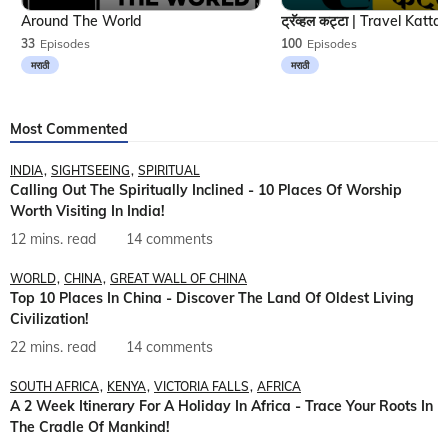
Around The World
33
Episodes
100
Episodes
मराठी
मराठी
Most Commented
INDIA
SIGHTSEEING
SPIRITUAL
Calling Out The Spiritually Inclined - 10 Places Of Worship
Worth Visiting In India!
12 mins. read
14 comments
WORLD
CHINA
GREAT WALL OF CHINA
Top 10 Places In China - Discover The Land Of Oldest Living
Civilization!
22 mins. read
14 comments
SOUTH AFRICA
KENYA
VICTORIA FALLS
AFRICA
A 2 Week Itinerary For A Holiday In Africa - Trace Your Roots In
The Cradle Of Mankind!