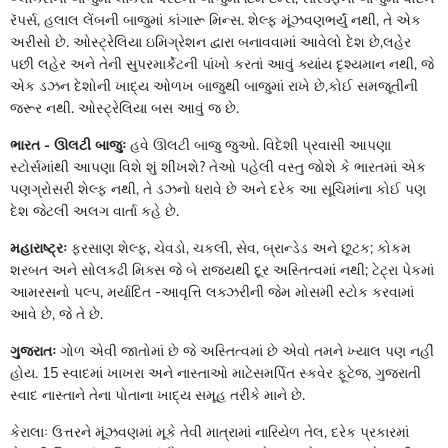
રૅપર્સ, હલાલ લેંબની બાજુમાં કાંગારૂ મિન્સ. શેલ્ફ મૂંઝવણભર્યું નથી, તે એક
અરીસો છે. ઓસ્ટ્રેલિયા ઇમિગ્રેશન દ્વારા બનાવવામાં આવેલો દેશ છે,લહેર
પછી લહેર અને તેની સુપરમાર્કેટની પાંખો કરતાં આવું ક્યાંય દૃશ્યમાન નથી, જે
એક ડઝન દેશોની ખાદ્ય ઓળખ બાજુથી બાજુમાં રાખે છે,કોઈ સમજૂતીની
જરૂર નથી. ઓસ્ટ્રેલિયા બસ આવું જ છે.
ભારત - ઊલટી બાજુઃ
હવે ઊલટી બાજુ જુઓ. વિદેશી પ્રવાસી આપણા
સ્ટોર્સમાંથી આપણા વિશે શું શીખશે? તેઓ પહેલી વસ્તુ જોશે કે ભારતમાં એક
પણગ્રોસરી શેલ્ફ નથી, તે ડઝનો ધરાવે છે અને દરેક આ સૂચિમાંના કોઈ પણ
દેશ જેટલી અલગ વાર્તા કહે છે.
મહારાષ્ટ્રઃ
ફરસાણ શેલ્ફ, ચેવડો, ચકલી, સેવ, બ્રાન્ડેડ અને છૂટક; કોકમ
શરબત અને સોલકઢી મિક્સ જે બે રાજ્યથી દૂર અસ્તિત્વમાં નથી; ટેટ્રા પેકમાં
આમરસનો પલ્પ, મર્યાદિત -આવૃત્તિ લક્ઝરીની જેમ મોસમી સ્ટોક કરવામાં
આવે છે, જે તે છે.
ગુજરાતઃ
ગોળ એવી જાતોમાં છે જે અસ્તિત્વમાં છે એવો તમને ખ્યાલ પણ નહીં
હોય. 15 સ્વાદમાં ખાખરા અને નાસ્તાઓ માટેસમર્પિત સ્કવેર ફૂટેજ, ગુજરાતી
સ્વાદ નાસ્તાને તેના પોતાના ખાદ્ય સમૂહ તરીકે માને છે.
કેરાલાઃ ઉત્તરને મૂંઝવણમાં મૂકે તેવી માત્રામાં નારિયેળ તેલ, દરેક પ્રકારમાં