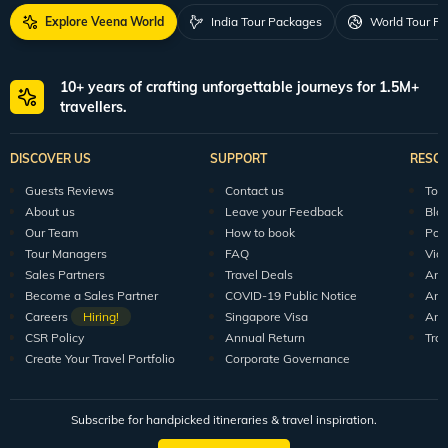
Explore Veena World
India Tour Packages
World Tour P
10+ years of crafting unforgettable journeys for 1.5M+
travellers.
DISCOVER US
SUPPORT
RESO
Guests Reviews
Contact us
Tour
About us
Leave your Feedback
Blo
Our Team
How to book
Pod
Tour Managers
FAQ
Vid
Sales Partners
Travel Deals
Arti
Become a Sales Partner
COVID-19 Public Notice
Arti
Careers
Hiring!
Singapore Visa
Arti
CSR Policy
Annual Return
Tra
Create Your Travel Portfolio
Corporate Governance
Subscribe for handpicked itineraries & travel inspiration.