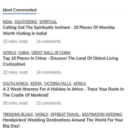
Most Commented
INDIA
SIGHTSEEING
SPIRITUAL
Calling Out The Spiritually Inclined - 10 Places Of Worship
Worth Visiting In India!
12 mins. read
14 comments
WORLD
CHINA
GREAT WALL OF CHINA
Top 10 Places In China - Discover The Land Of Oldest Living
Civilization!
22 mins. read
14 comments
SOUTH AFRICA
KENYA
VICTORIA FALLS
AFRICA
A 2 Week Itinerary For A Holiday In Africa - Trace Your Roots In
The Cradle Of Mankind!
30 mins. read
13 comments
TRENDING BLOGS
WORLD
OFFBEAT TRAVEL
DESTINATION WEDDING
Handpicked Wedding Destinations Around The World For Your
Big Day!