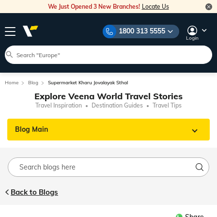
We Just Opened 3 New Branches!
Locate Us
1800 313 5555
Login
Home
Blog
Supermarket Kharu Jovalayak Sthal
Explore Veena World Travel Stories
Travel Inspiration
Destination Guides
Travel Tips
Blog Main
Back to Blogs