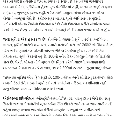
કોકાનાં પાંદડાં તુલસીની જેમ સહજ રીતે વેચાય છે. ક્વિનોઆ જથ્થાબંધ
ડબ્બામાં બેસે છે, પ્રીમિયમ હેલ્થ-ફૂડ પેકેજિંગમાં નહીં, કારણ કે અહીં તે ફક્ત
ખાદ્ય છે, સુપરફૂડ ટ્રેન્ડ નહીં. પર્પલ કોર્ન જ્યુસ, ચિચા મોરાડા એ કોકા-
કોલાની બાજુમાં બેસે છે. ફ્રીઝ-સૂકા બટાકા, ચુનો એન્ડિયન સમુદાયો
સદીઓથી જે તકનિકોનો ઉપયોગ કરે છે તેનો ઉપયોગ કરીને સંવર્ધનકરવામાં
આવે છે, જે શેલ્ફ પર એવી રીતે બેસે છે જાણે કોઈ સમય પસાર થયો ન હોય.
જ્યાં સુવિધા એક હસ્તકળા છેઃ
કોનબિની, જાપાની સુવિધા સ્ટોર, 7-ઈલેવન,
લૉસન, ફેમિલીમાર્ટથી શરૂ કરો, તમારી પસંદગી કરો. ઓનિગિરિ એ ગિવઅવે છે,
દરેક રાઈસ ટ્રાયેંગલ એટલી ચોક્કસ રીતે લપેટાયેલા હોય છે કે નોરી ટેબ
ખેંચાય ત્યાં સુધી ક્રિસ્પી રહે છે. 100નો સ્નેક ટેકનોલોજીની જેમ લપેટાયેલો
હોય છે. બેન્ટો બોક્સ નીચે મુજબ છેઃ ગ્રિલ કરેલી માછલી, અથાણાવાળી
શાકભાજી, ઉત્તમ ભાગ કરેલા ભાત, આશરે 300માં રેસ્ટોરાં - ગુણવત્તાનું ભોજન.
જાપાનમાં સુવિધા એક ફિલસૂફી છે. 100ના ચોખા અને સીવીડનું ટ્રાયેંગલ મોટા
ભાગની રેસ્ટોરાંને શરમમાં મૂકી દેશે.તમે ક્યોટોના મંદિરમાં આ શીખશો નહીં,
પરંતુ લૉસન ખાતે દસ મિનિટમાં શીખી જશો.
એઈલ્સમાં ઇમિગ્રેશનઃ
ઓસ્ટ્રેલિયામાં વેજિમાઇટ બધાનું ધ્યાન ખેંચે છે, પરંતુ
સિડની અથવા મેલબોર્નમાં વૂલવર્થ્સમાં ઊંડા ઊતરો અને તમને એક મોટી વાર્તા
કહેતો શેલ્ફ મળશેઃ ભારતીય કેરીની ચટણીની બાજુમાં જાપાનીઝ કરી
બ્લોક્સની બાજુમાં લાકસા પેસ્ટની બાજુમાં ટિમ ટેમ્સ, સારડફની બાજુમાં વોંટન