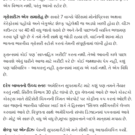
એક વિભાગ નથી, પરંતુ આખો સ્ટોર છે.
ગ્રોસરીઝ એક સમારોહ છેઃ
સવારે 7 વાગ્યે પેરિસમાં મોનોપ્રિક્સ અથવા
કેરેફોરમાં પહોંચો અને બેગુએટ શેલ્ફ પહેલેથી જ અડધો ખાલી હોય છે. ચીઝ
કાઉન્ટર પર 40 થી વધુ જાતો ધરાવે છે અને તેની પાછળની વ્યક્તિ ભલામણ
કરવા પૂર્વે પૂછે છે કે તમે તેની સાથે શું જોડી રહ્યા છો. વાઈનની શાખા મોટા
ભાગના ભારતીય ગ્રોસરી સ્ટોર્સ કરતાં તેમની સંપૂર્ણતામાં લાંબી હોય છે.
ફ્રાન્સમાં કોઈ પણ `સાપ્તાહિક ખરીદી' કરતા નથી. તેઓ આવતી કાલે પાછા
આવશે એવું ધારીને આજ માટે ખરીદી કરે છેઃ કોઈ જથ્થાબંધ પેક નહીં, કશું
પણ પારિવારિક - આકારનું નહીં. ફ્રાન્સમાં ખાદ્ય એ કાર્ય નથી. તે એક વિધિ
છે.
દરેક બાબતનો ઉચ્ચ સ્તરઃ
અમેરિકન સુપરમાર્કેટ માટે કશું પણ તમને તૈયાર
કરતું નથી. સિરીલ વિભાગ 30 ફીટ લાંબો છે, દૂધ ગેલનમાં આવે છે અને કોસ્ટકો
કોસ્ટ્સ ખાતે રોટિસેરી ચિકનની કિંમત એરપોર્ટ પર કોફીના કપ કરતાં ઓછી છે.
ચાર જણનો ભારતીય પરિવાર ખાઈ શકે તે હિસ્સાન "સિંગલ સર્વિંગતરીકે લેબલ
કરવામાં આવે છે. વિપુલતા સાથે અમેરિકાનો સંબંધ ડિઝાઇનમાં પકવવામાં આવે
છેઃ મોટું એ સારું છે, વધુ એ વધુ છે,મૂલ્ય ગુણવત્તાને બદલે માત્રામાં મપાય છે.
શેલ્ફ પર એન્ડીઝઃ
પેરુની સુપરમાર્કેટોએ મને સૌથી વધુ આશ્ચર્યચકિત કર્યો.