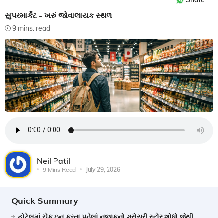
Share
સુપરમાર્કેટ - ખરું જોવાલાયક સ્થળ
9 mins. read
Neil Patil
9 Mins Read
July 29, 2026
Quick Summary
હોટેલમાં ચેક ઇન કરતા પહેલાં નજીકનો ગ્રોસરી સ્ટોર શોધો જેથી