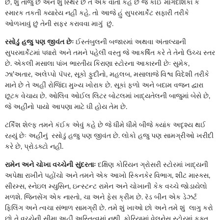
છે, શું તાજું છે અને શું સ્થિર છે તે એક વાર્તા કહે છે જે કોઈ માર્ગદર્શિકા કે
સ્મારક તકતી ક્યારેય નહીં કહે. તો આજે હું સુપરમાર્કેટ સફારી તરીકે
ઓળખાવું છું તેની સફર કરાવવા માગુંં છું.
રસોડું હજુ પણ જીવંત છેઃ
ઈસ્તંબુલની બજારમાં અથવા અંતાલ્યાની
સુપરમાર્કેટમાં પધારો અને તમને પહેલી વસ્તુ જે આકર્ષિત કરે તે તેનો ઉચ્ચ સ્તર
છે. એકલી મસાલા પાંખ ભારતીય કિરાણા સ્ટોરના આકારની છેઃ સુમેક,
ઝા'અતાર, અલેપ્પો પૅપર, સૂકો ફુદીનો, મહલબ, મસાલાજે વિશ્વ વિદેશી તરીકે
માને છે તે અહીં રોજિંદા મુખ્ય ખોરાક છે. સૂકાં ફળો અને બદામ વજન દ્વારા
છૂટક વેચાય છે. ઓલિવ ઓઈલ લિટર બોટલમાં ખાદ્યતેલની બાજુમાં બેસે છે,
જે અહીંનો પાયો આપણા માટે ઘી હોય તેમ છે.
ટર્કિશ શેલ્ફ તમને કંઈક એવું કહે છે જે ધીમે ધીમે બીજે ક્યાંક અદૃશ્ય થઈ
રહ્યું છેઃ અહીંનું રસોડું હજુ પણ જીવંત છે. લોકો હજુ પણ સામગ્રીઓ ખરીદી
કરે છે, પ્રોડક્ટો નહીં.
રામેન અને ચોખા વચ્ચેની સુંદરતાઃ
દક્ષિણ કોરિયન ગ્રોસરી સ્ટોરમાં ખાદ્યની
અપેક્ષા રાખીને પહોંચો અને તમને એક આખો સ્કિનકેર વિભાગ, શીટ માસ્ક્સ,
સીરમ્સ, સ્નેઇલ મ્યુસિન, ઇન્સ્ટન્ટ રામેન અને ચોખાની કેક વચ્ચે જોડાયેલો
મળશે. જિનસેંગ એક નાસ્તો, ચા અને ફેસ ક્રીમ છે. રૅડ બીન એક ડેઝર્ટ
ફિલિંગ અને ત્વચા સંભાળ સામગ્રી છે. તમે શું ખાઓ છો અને તમે શું લાગુ કરો
છો તે વચ્ચેની સીમા અહીં અસ્તિત્વમાં નથી. કોરિયામાં વેલનેસ સ્ટોરમાં ફક્ત