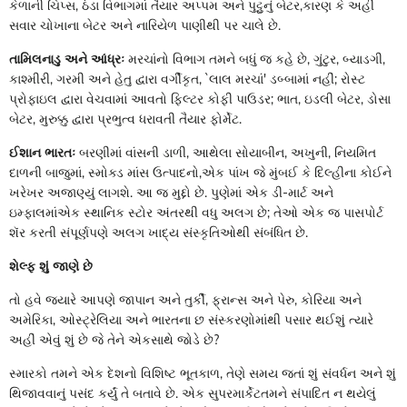
કેળાની ચિપ્સ, ઠંડા વિભાગમાં તૈયાર અપ્પમ અને પુટ્ટુનું બેટર,કારણ કે અહીં
સવાર ચોખાના બેટર અને નારિયેળ પાણીથી પર ચાલે છે.
તામિલનાડુ અને આંધ્રઃ
મરચાંનો વિભાગ તમને બધું જ કહે છે, ગુંટુર, બ્યાડગી,
કાશ્મીરી, ગરમી અને હેતુ દ્વારા વર્ગીકૃત, `લાલ મરચાં' ડબ્બામાં નહીં; રોસ્ટ
પ્રોફાઇલ દ્વારા વેચવામાં આવતો ફિલ્ટર કોફી પાઉડર; ભાત, ઇડલી બેટર, ડોસા
બેટર, મુરુક્કુ દ્વારા પ્રભુત્વ ધરાવતી તૈયાર ફોર્મેટ.
ઈશાન ભારતઃ
બરણીમાં વાંસની ડાળી, આથેલા સોયાબીન, અખુની, નિયમિત
દાળની બાજુમાં, સ્મોક્ડ માંસ ઉત્પાદનો,એક પાંખ જે મુંબઈ કે દિલ્હીના કોઈને
ખરેખર અજાણ્યું લાગશે. આ જ મુદ્દો છે. પુણેમાં એક ડી-માર્ટ અને
ઇમ્ફાલમાંએક સ્થાનિક સ્ટોર અંતરથી વધુ અલગ છે; તેઓ એક જ પાસપોર્ટ
શૅર કરતી સંપૂર્ણપણે અલગ ખાદ્ય સંસ્કૃતિઓથી સંબંધિત છે.
શેલ્ફ શું જાણે છે
તો હવે જ્યારે આપણે જાપાન અને તુર્કી, ફ્રાન્સ અને પેરુ, કોરિયા અને
અમેરિકા, ઓસ્ટ્રેલિયા અને ભારતના છ સંસ્કરણોમાંથી પસાર થઈશું ત્યારે
અહીં એવું શું છે જે તેને એકસાથે જોડે છે?
સ્મારકો તમને એક દેશનો વિશિષ્ટ ભૂતકાળ, તેણે સમય જતાં શું સંવર્ધન અને શું
થિજાવવાનું પસંદ કર્યું તે બતાવે છે. એક સુપરમાર્કેટતમને સંપાદિત ન થયેલું