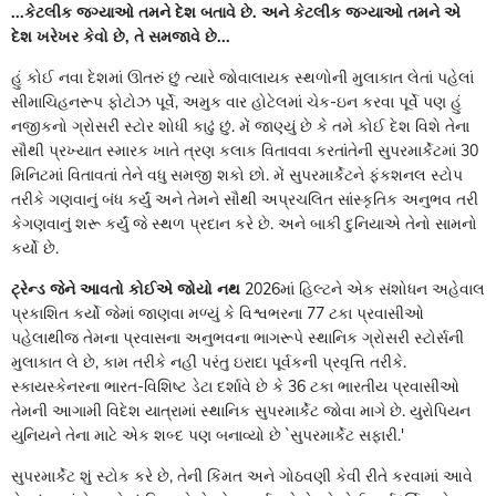
..
.કેટલીક જગ્યાઓ તમને દેશ બતાવે છે. અને કેટલીક જગ્યાઓ તમને એ
દેશ ખરેખર કેવો છે
, તે સમજાવે છે...
હું કોઈ નવા દેશમાં ઊતરું છું ત્યારે જોવાલાયક સ્થળોની મુલાકાત લેતાં પહેલાં
સીમાચિહનરૂપ ફોટોઝ પૂર્વે, અમુક વાર હોટેલમાં ચેક-ઇન કરવા પૂર્વે પણ હું
નજીકનો ગ્રોસરી સ્ટોર શોધી કાઢું છું. મેં જાણ્યું છે કે તમે કોઈ દેશ વિશે તેના
સૌથી પ્રખ્યાત સ્મારક ખાતે ત્રણ કલાક વિતાવવા કરતાંતેની સુપરમાર્કેટમાં 30
મિનિટમાં વિતાવતાં તેને વધુ સમજી શકો છો. મેં સુપરમાર્કેટને ફંકશનલ સ્ટોપ
તરીકે ગણવાનું બંધ કર્યું અને તેમને સૌથી અપ્રચલિત સાંસ્કૃતિક અનુભવ તરી
કેગણવાનું શરૂ કર્યું જે સ્થળ પ્રદાન કરે છે. અને બાકી દુનિયાએ તેનો સામનો
કર્યો છે.
ટ્રેન્ડ જેને આવતો કોઈએ જોયો નથ
2026માં હિલ્ટને એક સંશોધન અહેવાલ
પ્રકાશિત કર્યો જેમાં જાણવા મળ્યું કે વિશ્વભરના 77 ટકા પ્રવાસીઓ
પહેલાથીજ તેમના પ્રવાસના અનુભવના ભાગરૂપે સ્થાનિક ગ્રોસરી સ્ટોર્સની
મુલાકાત લે છે, કામ તરીકે નહીં પરંતુ ઇરાદા પૂર્વકની પ્રવૃત્તિ તરીકે.
સ્કાયસ્કેનરના ભારત-વિશિષ્ટ ડેટા દર્શાવે છે કે 36 ટકા ભારતીય પ્રવાસીઓ
તેમની આગામી વિદેશ યાત્રામાં સ્થાનિક સુપરમાર્કેટ જોવા માગે છે. યુરોપિયન
યુનિયને તેના માટે એક શબ્દ પણ બનાવ્યો છે `સુપરમાર્કેટ સફારી.'
સુપરમાર્કેટ શું સ્ટોક કરે છે, તેની કિંમત અને ગોઠવણી કેવી રીતે કરવામાં આવે