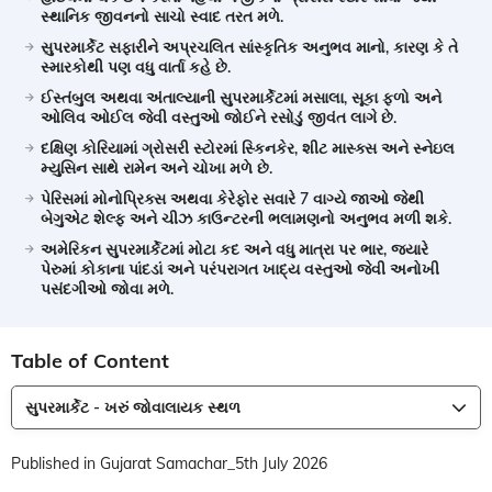
સ્થાનિક જીવનનો સાચો સ્વાદ તરત મળે.
સુપરમાર્કેટ સફારીને અપ્રચલિત સાંસ્કૃતિક અનુભવ માનો, કારણ કે તે
સ્મારકોથી પણ વધુ વાર્તા કહે છે.
ઈસ્તંબુલ અથવા અંતાલ્યાની સુપરમાર્કેટમાં મસાલા, સૂકા ફળો અને
ઓલિવ ઓઈલ જેવી વસ્તુઓ જોઈને રસોડું જીવંત લાગે છે.
દક્ષિણ કોરિયામાં ગ્રોસરી સ્ટોરમાં સ્કિનકેર, શીટ માસ્ક્સ અને સ્નેઇલ
મ્યુસિન સાથે રામેન અને ચોખા મળે છે.
પેરિસમાં મોનોપ્રિક્સ અથવા કેરેફોર સવારે 7 વાગ્યે જાઓ જેથી
બેગુએટ શેલ્ફ અને ચીઝ કાઉન્ટરની ભલામણનો અનુભવ મળી શકે.
અમેરિકન સુપરમાર્કેટમાં મોટા કદ અને વધુ માત્રા પર ભાર, જ્યારે
પેરુમાં કોકાના પાંદડાં અને પરંપરાગત ખાદ્ય વસ્તુઓ જેવી અનોખી
પસંદગીઓ જોવા મળે.
Table of Content
સુપરમાર્કેટ - ખરું જોવાલાયક સ્થળ
Published in Gujarat Samachar_5th July 2026