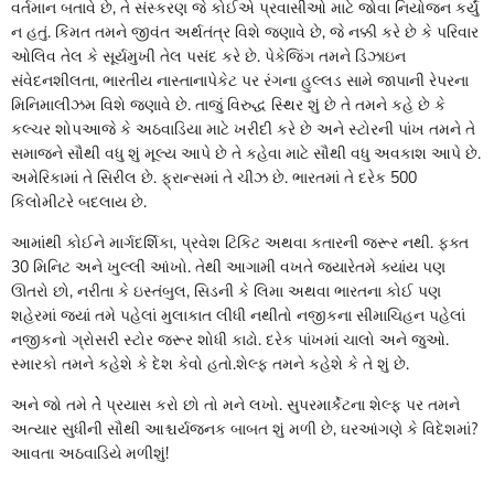
વર્તમાન બતાવે છે, તે સંસ્કરણ જે કોઈએ પ્રવાસીઓ માટે જોવા નિયોજન કર્યું
ન હતું. કિંમત તમને જીવંત અર્થતંત્ર વિશે જણાવે છે, જે નક્કી કરે છે કે પરિવાર
ઓલિવ તેલ કે સૂર્યમુખી તેલ પસંદ કરે છે. પેકેજિંગ તમને ડિઝાઇન
સંવેદનશીલતા, ભારતીય નાસ્તાનાપેકેટ પર રંગના હુલ્લડ સામે જાપાની રેપરના
મિનિમાલીઝમ વિશે જણાવે છે. તાજું વિરુદ્ધ સ્થિર શું છે તે તમને કહે છે કે
કલ્ચર શોપઆજે કે અઠવાડિયા માટે ખરીદી કરે છે અને સ્ટોરની પાંખ તમને તે
સમાજને સૌથી વધુ શું મૂલ્ય આપે છે તે કહેવા માટે સૌથી વધુ અવકાશ આપે છે.
અમેરિકામાં તે સિરીલ છે. ફ્રાન્સમાં તે ચીઝ છે. ભારતમાં તે દરેક 500
કિલોમીટરે બદલાય છે.
આમાંથી કોઈને માર્ગદર્શિકા, પ્રવેશ ટિકિટ અથવા કતારની જરૂર નથી. ફક્ત
30 મિનિટ અને ખુલ્લી આંખો. તેથી આગામી વખતે જ્યારેતમે ક્યાંય પણ
ઊતરો છો, નરીતા કે ઇસ્તંબુલ, સિડની કે લિમા અથવા ભારતના કોઈ પણ
શહેરમાં જ્યાં તમે પહેલાં મુલાકાત લીધી નથીતો નજીકના સીમાચિહન પહેલાં
નજીકનો ગ્રોસરી સ્ટોર જરૂર શોધી કાઢો. દરેક પાંખમાં ચાલો અને જુઓ.
સ્મારકો તમને કહેશે કે દેશ કેવો હતો.શેલ્ફ તમને કહેશે કે તે શું છે.
અને જો તમે તેે પ્રયાસ કરો છો તો મને લખો. સુપરમાર્કેટના શેલ્ફ પર તમને
અત્યાર સુધીની સૌથી આશ્ચર્યજનક બાબત શું મળી છે, ઘરઆંગણે કે વિદેશમાં?
આવતા અઠવાડિયે મળીશું!