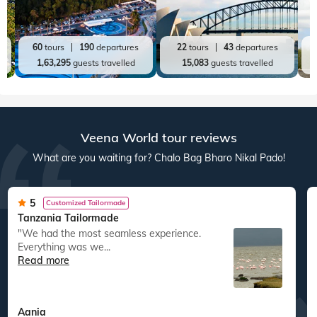
60
tours
190
departures
22
tours
43
departures
1,63,295
guests travelled
15,083
guests travelled
Veena World tour reviews
What are you waiting for? Chalo Bag Bharo Nikal Pado!
5
Customized Tailormade
Tanzania Tailormade
"We had the most seamless experience.
Everything was we...
Read more
Aania