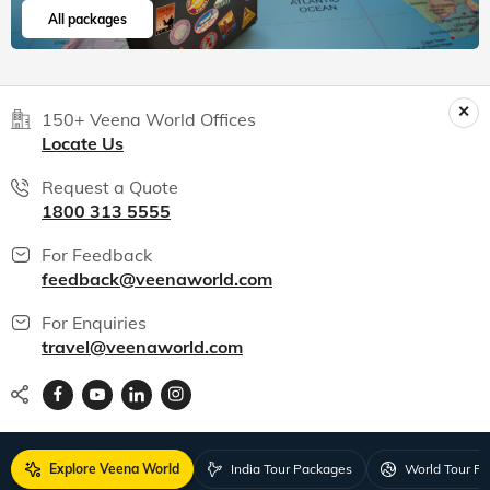
All packages
150+ Veena World Offices
Locate Us
Request a Quote
1800 313 5555
For Feedback
feedback@veenaworld.com
For Enquiries
travel@veenaworld.com
Explore Veena World
India Tour Packages
World Tour P