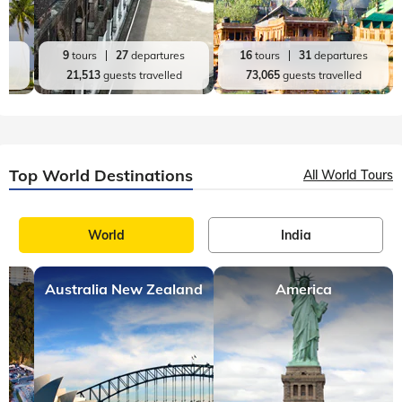
es
9
tours
27
departures
16
tours
31
departures
d
21,513
guests travelled
73,065
guests travelled
Top World Destinations
All World Tours
World
India
Australia New Zealand
America