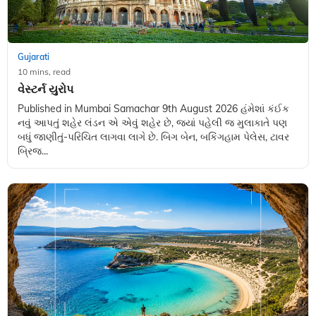
Gujarati
10 mins, read
વેસ્ટર્ન યુરોપ
Published in Mumbai Samachar 9th August 2026 હંમેશાં કંઈક
નવું આપતું શહેર લંડન એ એવું શહેર છે, જ્યાં પહેલી જ મુલાકાતે પણ
બધું જાણીતું-પરિચિત લાગવા લાગે છે. બિગ બેન, બકિંગહામ પેલેસ, ટાવર
બ્રિજ...