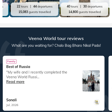
res
22
tours
44
departures
40
tours
30
departures
ed
15,083
guests travelled
14,800
guests travelled
Veena World tour reviews
What are you waiting for? Chalo Bag Bharo Nikal Pado!
Family
Best of Russia
"My wife and I recently completed the
Veena World Russi...
Read more
Sonali
Jul, 2026