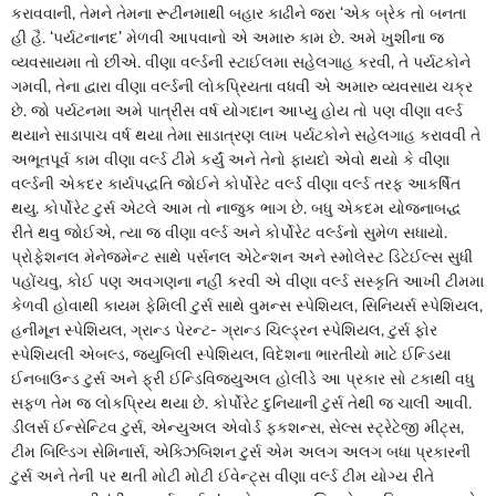
કરાવવાની, તેમને તેમના રૂટીનમાથી બહાર કાઢીને જરા ‘એક બ્રેક તો બનતા
હી હૈ. ‘પર્યટનાનદ’ મેળવી આપવાનો એ અમારુ કામ છે. અમે ખુશીના જ
વ્યવસાયમા તો છીએ. વીણા વર્લ્ડની સ્ટાઈલમા સહેલગાહ કરવી, તે પર્યટકોને
ગમવી, તેના દ્વારા વીણા વર્લ્ડની લોકપ્રિયતા વધવી એ અમારુ વ્યવસાય ચક્ર
છે. જો પર્યટનમા અમે પાત્રીસ વર્ષ યોગદાન આપ્યુ હોય તો પણ વીણા વર્લ્ડ
થયાને સાડાપાચ વર્ષ થયા તેમા સાડાત્રણ લાખ પર્યટકોને સહેલગાહ કરાવવી તે
અભૂતપૂર્વ કામ વીણા વર્લ્ડ ટીમે કર્યું અને તેનો ફાયદો એવો થયો કે વીણા
વર્લ્ડની એકદર કાર્યપદ્ધતિ જોઈને કોર્પોરેટ વર્લ્ડ વીણા વર્લ્ડ તરફ આકર્ષિત
થયુ. કોર્પોરેટ ટુર્સ એટલે આમ તો નાજુક ભાગ છે. બધુ એકદમ યોજનાબદ્ધ
રીતે થવુ જોઈએ, ત્યા જ વીણા વર્લ્ડ અને કોર્પોરેટ વર્લ્ડનો સુમેળ સધાયો.
પ્રોફેશનલ મેનેજમેન્ટ સાથે પર્સનલ એટેન્શન અને સ્મોલેસ્ટ ડિટેઈલ્સ સુધી
પહોંચવુ, કોઈ પણ અવગણના નહીં કરવી એ વીણા વર્લ્ડ સસ્કૃતિ આખી ટીમમા
કેળવી હોવાથી કાયમ ફેમિલી ટુર્સ સાથે વુમન્સ સ્પેશિયલ, સિનિયર્સ સ્પેશિયલ,
હનીમૂન સ્પેશિયલ, ગ્રાન્ડ પેરન્ટ- ગ્રાન્ડ ચિલ્ડ્રન સ્પેશિયલ, ટુર્સ ફોર
સ્પેશિયલી એબલ્ડ, જ્યુબિલી સ્પેશિયલ, વિદેશના ભારતીયો માટે ઈન્ડિયા
ઈનબાઉન્ડ ટુર્સ અને ફ્રી ઈન્ડિવિજ્યુઅલ હોલીડે આ પ્રકાર સો ટકાથી વધુ
સફળ તેમ જ લોકપ્રિય થયા છે. કોર્પોરેટ દુનિયાની ટુર્સ તેથી જ ચાલી આવી.
ડીલર્સ ઈન્સેન્ટિવ ટુર્સ, એન્યુઅલ એવોર્ડ ફકશન્સ, સેલ્સ સ્ટ્રેટેજી મીટ્સ,
ટીમ બિલ્ડિગ સેમિનાર્સ, એક્ઝિબિશન ટુર્સ એમ અલગ અલગ બધા પ્રકારની
ટુર્સ અને તેની પર થતી મોટી મોટી ઈવેન્ટ્સ વીણા વર્લ્ડ ટીમ યોગ્ય રીતે