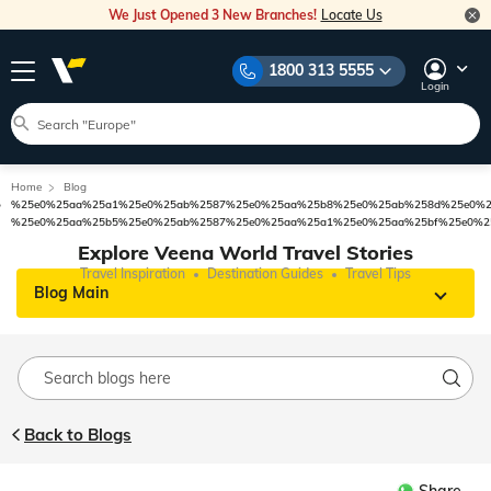
We Just Opened 3 New Branches!
Locate Us
1800 313 5555
Login
Home
Blog
%25e0%25aa%25a1%25e0%25ab%2587%25e0%25aa%25b8%25e0%25ab%258d%25e0%2
%25e0%25aa%25b5%25e0%25ab%2587%25e0%25aa%25a1%25e0%25aa%25bf%25e0%2
Explore Veena World Travel Stories
Travel Inspiration
Destination Guides
Travel Tips
Blog Main
Back to Blogs