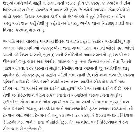
ઉદ્યોગપતિઓને શાહી લ સમારભની જરૂર હોય છે, કારણ કે ક્યારેક તે ટીમ
બિલ્ડિગ હોય છે તો ક્યારેક તે પાવર પ્લે હોય છે. જોકે આપણા જેવા લોકોએ
થોડો અલગ વિચાર કરવામા કોઈ વાધો છે? એટલે કે હવે ડેસ્ટિનેશન વેડિંગ
કરવુ અમે શરૂ કર્યું તેથી હુ કહેતી નથી, પરતુ અનેક લોના નિરીક્ષણમાથી મારુ
વિચાર કરવાનુ શરૂ થયુ.
અગાઉ મસ્ત ચારચાર પાચપાચ દિવસ લ ચાલતા હતા, ક્યારેક અઠવાડિયુ પણ
ચાલતા. બધાસબધીઓ એકત્ર ભેગા થતા, ગપ્પા મારતા, પત્તાની જોડી પણ ઓછી
પડતી. ગોસિપ્સ ચાલતી, સુખ-દુ:ખની લેતીદેતીનો આધાર મળતો. હાસ્યથી ભર
ઊભરાઈ જતુ. લઘર ખરા અર્થમા લઘર લાગતુ, તેનો ઉત્સવ બનતો. તેવા દિવસો
પાછા આવવા, દરેક ઘરમા તે માહોલ નિર્માણ થવો આજની જીવનશૈલીમા થોડુ
મુશ્કેલ છે. એકત્ર કુટુબ પદ્ધતિ ઓછી થવા લાગી છે, ઘરો નાના થયા છે, કામના
પ્રેશર્સ વધ્યા છે, દરેક સ્થળે સ્પર્ધા કરતા કરતા થાકીને લોથપોથ થઈ ગયા
છીએ ત્યા ‘લ આખરે સપન્ન થઈ ગયા, હાશ!’ એવી અવસ્થા થઈ ગઈ છે. અને
તેથી જ ડેસ્ટિનેશન વેડિંગ સકલ્પનાનો તે અગાઉનો લસમારભનો માહોલ
ફરીથી ઊભો કરવા મને એક સુવર્ણ તક દેખાવા લાગી. બે અથવા ત્રણ દિવસ
એકાદ સ્થળે જવાનુ, વર-ક્ધયા અને આપ્તજનોએ ફક્ત રુઆબ છાટવાનો, નો
ટેન્શન એટ ઓલ, ટેન્શન લેવાનુ કામ અમારુ, કારણ કે દેશમા અથવા વિદેશમા
ડેસ્ટિનેશન્સ અને ત્યાના એસોસિયેટ્સ તેમ જ વીણા વર્લ્ડ ડેસ્ટિનેશન વેડિંગ
ટીમ અમારી સ્ટ્રેન્થ છે.