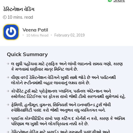
Share
ડેસ્ટિનેશન વેડિંગ
10 mins. read
Veena Patil
10 Mins Read
February 02, 2019
Quick Summary
લ સુધી પહોંચવા માટે ટ્રાફિક અને લાંબી લાઇનનો સમય ગણો, કારણ
કે મળવામાં ઘણીવાર માત્ર મિનિટ લાગે છે.
વીણા વર્લ્ડ ડેસ્ટિનેશન વેડિંગને ખુશી સાથે જોડે છે અને પર્યટનથી
લોકોને રૂટીનમાંથી બહાર લાવવાનું લક્ષ્ય રાખે છે.
કોર્પોરેટ ટુર્સ માટે પ્રોફેશનલ પ્લાનિંગ, પર્સનલ એટેન્શન અને
સ્મોલેસ્ટ ડિટેઈલ્સ પર ફોકસ રાખો જેથી ટીમો સરળતાથી સુમેળમાં રહે.
ફેમિલી, હનીમૂન, વુમન્સ, સિનિયર્સ અને ઇનબાઉન્ડ ટુર્સ જેવી
સ્પેશિયાલિટી પસંદ કરો જેથી અનુભવ વધુ વ્યક્તિગત બને.
પ્રાઈસ કોમ્પીટિટિવ રાખો પણ કટિંગ દ કોર્નર્સ ન કરો, કારણ કે અંતિમ
પરિણામ જ ખુશી અને લોકપ્રિયતા નક્કી કરે છે.
ડેસ્ટિનેશન વેડિંગ માટે બ્રાઈડ અને ગ્રૂમની પસંદગીઓ અને