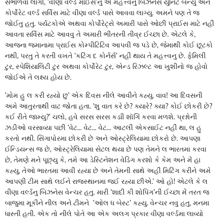
સભાળવા લાગી, ‘વીણા વર્લ્ડ માઈસ’નુ એ મહત્ત્વનુ બિઝનેસ યુનિટ બન્યુ અને
કોર્પોરેટ વર્લ્ડ સર્વિસ માટે વીણા વર્લ્ડ પાસે આવવા લાગ્યુ. અમને પણ તે જ
જોઈતુ હતુ. પર્યટકોએ અથવા કોર્પોરેટ્સે અમારી પાસે ઓછી પ્રાઈસ માટે નહીં
આવતા સર્વિસ માટે આવવુ તે અમારી ભીતરની તીવ્ર ઈચ્છા છે. એટલે કે,
આજના જમાનામા પ્રાઈસ કોમ્પીટિટિવ આપવી જ પડે છે, જેમાથી કોઈ છૂટકો
નથી, પરતુ તે કરતી વખતે ‘કટિંગ દ કોર્નર્સ’ નહીં થાય તે મહત્ત્વનુ છે. ફેમિલી
ટુર, સ્પેશિયાલિટી ટુર અથવા કોર્પોરેટ ટુર, એન્ડ રિઝલ્ટ આ ખુશીનો જ હોવો
જોઈએ તે લક્ષ્ય હોય છે.
‘મોમ હુ લ કરી રહ્યો છુ’ એક દિવસ નીલે આવીને કહ્યુ. વાવ! આ દિવસની
અમે આતુરતાથી વાટ જોતા હતા. ‘શુ વાત કરે છે? ક્યારે? ક્યા? કોઈ છોકરી છે?
કઈ રીતે જામ્યુ?’ ચલો, હવે સરસ સરસ કડાી શૉગિં કરવા મળશે. પ્રશ્નોની
ઝડીઓ વરસાવ્યા પછી ‘વેટ... વેટ... વેટ... આટલી એકસાઈટ નહીં થા, લ હુ
કરતો નથી. સિંગાપોરમા છોકરી છે અને ઓસ્ટ્રેલિયામા છોકરો છે. આપણા
ઈન્ડિયન્સ જ છે, ઓસ્ટ્રેલિયામા સેટલ થયા છે પણ તેમને લ ભારતમા કરવા
છે, તેમણે મને પૂછ્યુ કે, તમે આ ડેસ્ટિનેશન વેડિંગ કરશો કે કેમ અને મેં હા
કહ્યુ, તેઓ ભારતમા આવી રહ્યા છે અને તેમની સાથે અહીં મિટિંગ કરીને અમે
આપણી ટીમ સાથે લઈને રાજસ્થાનમા જઈ રહ્યા છીએ.’ ઓ હો! એટલે કે લ
વીણા વર્લ્ડનુ બિઝનેસ વેન્ચર હતુ. મારી ‘શાદી કી શોપિંગ’ની ઈચ્છા મેં તરત જ
બાજુમા મૂકીને નીલ અને ટીમને ‘ઓલ ધ બેસ્ટ’ કહ્યુ. વેન્ચર નવુ હતુ, મનમા
ધાસ્તી હતી. એક તો નીલે પોતે આ એક અલગ પ્રકાર વીણા વર્લ્ડમા લાવ્યો