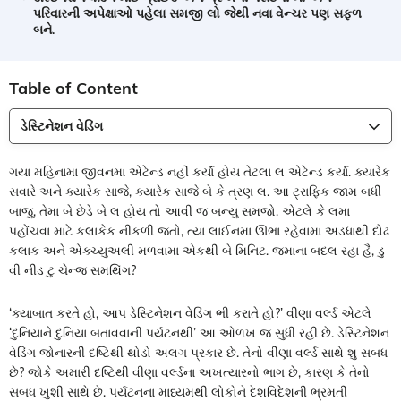
પરિવારની અપેક્ષાઓ પહેલા સમજી લો જેથી નવા વેન્ચર પણ સફળ
બને.
Table of Content
ડેસ્ટિનેશન વેડિંગ
ગયા મહિનામા જીવનમા એટેન્ડ નહીં કર્યાં હોય તેટલા લ એટેન્ડ કર્યાં. ક્યારેક
સવારે અને ક્યારેક સાજે, ક્યારેક સાજે બે કે ત્રણ લ. આ ટ્રાફિક જામ બધી
બાજુ, તેમા બે છેડે બે લ હોય તો આવી જ બન્યુ સમજો. એટલે કે લમા
પહોંચવા માટે કલાકેક નીકળી જતો, ત્યા લાઈનમા ઊભા રહેવામા અડધાથી દોઢ
કલાક અને એક્ચ્યુઅલી મળવામા એકથી બે મિનિટ. જમાના બદલ રહા હૈ, ડુ
વી નીડ ટુ ચેન્જ સમથિંગ?
‘ક્યાબાત કરતે હો, આપ ડેસ્ટિનેશન વેડિંગ ભી કરાતે હો?’ વીણા વર્લ્ડ એટલે
‘દુનિયાને દુનિયા બતાવવાની પર્યટનથી’ આ ઓળખ જ સુધી રહી છે. ડેસ્ટિનેશન
વેડિંગ જોનારની દષ્ટિથી થોડો અલગ પ્રકાર છે. તેનો વીણા વર્લ્ડ સાથે શુ સબધ
છે? જોકે અમારી દષ્ટિથી વીણા વર્લ્ડના અખત્યારનો ભાગ છે, કારણ કે તેનો
સબધ ખુશી સાથે છે. પર્યટનના માધ્યમથી લોકોને દેશવિદેશની ભ્રમતી