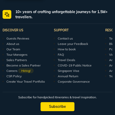
10+ years of crafting unforgettable journeys for 1.5M+
travellers.
DISCOVER US
SUPPORT
RESO
Guests Reviews
Contact us
Tour
About us
Leave your Feedback
Blo
Our Team
How to book
Pod
Tour Managers
FAQ
Vid
Sales Partners
Travel Deals
Arti
Become a Sales Partner
COVID-19 Public Notice
Arti
Careers
Hiring!
Singapore Visa
Arti
CSR Policy
Annual Return
Tra
Create Your Travel Portfolio
Corporate Governance
Subscribe for handpicked itineraries & travel inspiration.
Subscribe