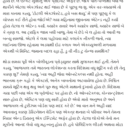
હોય છે. લ ઉત્કટ ખુશીનુ એક પ્રાઈવેટ અફેર છે. જોકે પતિ-પત્નીથી બધા જ
થાકીને એટલા એકઝોસ્ટ થઈ જાય છે કે પૂછવુ જ શુ. એક વર-ક્ધયાએ તો
મારા કાનમા કહ્યુ, ‘ટોટલી એક્ઝોસ્ટેડ, હવે બસ થયુ.’ મેં પણ પૂછ્યુ કે લ
ચોક્કસ કઈ રીતે હોવા જોઈએ? ગયા મહિનામા જીવનમા એટેન્ડ નહીં કર્યાં
હોય તેટલા લ એટેન્ડ કર્યાં. ક્યારેક સવારે અને ક્યારેક સાજે, ક્યારેક સાજે બે
કે ત્રણ લ. આ ટ્રાફિક જામ બધી બાજુ, તેમા બે છેડે બે લ હોય તો આવી જ
બન્યુ સમજો. એટલે કે લમા પહોંચવા માટે કલાકેક નીકળી જતો, ત્યા
લાઈનમા ઊભા રહેવામા અડધાથી દોઢ કલાક અને એક્ચ્યુઅલી મળવામા
એકથી બે મિનિટ. જમાના બદલ રહા હૈ, ડુ વી નીડ ટુ ચેન્જ સમથિંગ?
થોડા સમય પૂર્વે એક બોલીવૂડના પ્રોડ્યુસર સાથે મુલાકાત થઈ હતી. તેમને
કહ્યુ, ‘આજકાલ તમે ભારતના લોકેશન્સ કરતા વિદેશમા વધુ શૂટિંગ કરો છો તેનુ
કારણ શુ?’ તેમણે કહ્યુ, ‘ત્યા અહીં જેવા ઓબ્સ્ટેકલ્સ નથી હોતા. અહીં
ભારતમા ક્રૂ કહો કે એક્ટર્સ, અનેક બાબતોમા અટવાયેલા હોય છે. નિશ્ચિત
સમયે શૂટિંગ થવુ થવુ અને પૂરુ થવુ એટલે માથાનો દુખાવો હોય છે. વિદેશમા
ગયા પછી બધા એક જ પ્રોજેક્ટ પર હોય છે. નો ઓબ્સ્ટેકલ્સ, કોન્સન્ટ્રેશન
સારુ હોય છે, એક્ટિગ પણ વધુ સારી હોય છે એવો મારો અનુભવ છે અને
આજકાલ તો ટુરીઝમ બોર્ડસ પણ મદદ કરે છે.’ આ વાત મને અહીં યાદ
આવવાનુ કારણ ડેસ્ટિનેશન વેડિંગ પણ એકત્ર થનારા બે પરિવાર અને તેમના
નિયર એન્ડ ડિયરનુ એક ઈન્ટિમેટ અફેર હોય છે. તેટલા લોકોએ તેનો મન
મૂકીનો આનદ લેવો વધુ મહત્ત્વનુ હોય છે. હવે પોલિટિકલ લીડર્સ અથવા મોટા