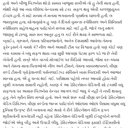
હતો અને બીજુ બિઝનેસ થોડો સમય બાજુમા રાખીએ તો હુ તેની માતા હતી,
જેથી તેણે આ નવા લીધેલા વેન્ચરમા સો ટકા સફળ થવુ એવી કાળજીયુક્ત
ઈચ્છા હતી. તે માટે મનમા ને મનમા ભગવાનની પ્રાર્થના ચાલતી હતી. લ
જયપુરમા હતા, યોગાનુયોગ હુ પણ તે દિવસે વુમન્સ સ્પેશિયલ અને સિનિયર્સ
સ્પેશિયલ સહેલગાહના પર્યટકોને મળવા માટે ગઈ હતી. જોકે લનુ સ્થળ
જાણવુ મેં ટાળ્યુ. મારુ મન આતુર હતુ લ કઈ રીતે થયા તે સાભળવા માટે.
બ્રાઈડ, ગ્રૂમને, તેમના પરિવારજનોને, અનેક દેશમાથી આવેલા તેમના
ફ્રેન્ડ્સને તે ગમશે કે? નીલ અને અમારી ટીમ પર વિશ્વાસ હતો પણ કોઈ પણ
નવા કામમા તે બધુ સફળ થાય ત્યા સુધી આપણા પેટમા ફાળ પડે જ છે તેવી
બેચેની હતી. રાત્રે એક વાગ્યે મોબાઈલ પર વિડિયો આવ્યો, જેમા વર-ક્ધયા
અને તેમના માતા-પિતાઓએ નીલ અને ટીમને, તેમના વ્યવસ્થાપનને, વીણા
વર્લ્ડ ટીમની પ્રોફેશનલી પર્સનલાઈઝ્ડ સર્વિસને ખાસ બિરદાવી અને આભાર
માન્યા હતા, એે હુ ધન્ય થઈ ગઈ. પરીક્ષામા પહેલો નબર આવ્યો હોય તેવી
ખુશી ગગનમા સમાતી નહોતી, કારણ કે આ ડેસ્ટિનેશન વેડિંગની સો ટકાથી વધુ
સફળતા પર અમારુ બિઝનેસ વેન્ચર આગળ લઈ જવુ કે નહીં તે નક્કી થવાનુ
હતુ. તેને ગ્રીન સિલ મળ્યો હતો. અને અમે શરૂ કર્યો વીણા વર્લ્ડનો ડેસ્ટિનેશન
વેડિંગ ડિવિઝન. વીણા વર્લ્ડના જન્મ પર્યટકોને ઓછામા ઓછા પૈસામા વધુમા વધુ
દુનિયા ઉત્કૃષ્ટ રીતે બતાવવા માટે થયો તે રીતે ડેસ્ટિનેશન વેડિંગ ફક્ત
શ્રીમતોની મક્તેદારી નહીં રહેતા ડેસ્ટિનેશન વેડિંગની ખુશી ઈચ્છુકોને મળવી
જોઈએ એવુ બીડુ અમે ઉપાડી લીધુ. ડેસ્ટિનેશન વેડિંગમા ફાયદો ઈંટિમસીનો