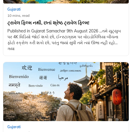
Gujarati
10 mins, read
ટ્રાવેલ ફિલ્મ નથી, છતાં શ્રેષ્ઠ ટ્રાવેલ ફિલ્મ!
Published in Gujarat Samachar 9th August 2026 ...તમે યુટ્યુબ
પર 4K વિડિયો જોઈ શકો છો, ઈન્સ્ટાગ્રામ પર વોઇડોકિલિયા બીચના
ફોટો સ્ક્રોલ કરી શકો છો, પરંતુ જ્યાં સુધી તમે ત્યાં ઊભા નહીં રહો...
ગયા
Gujarati