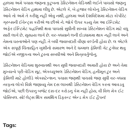
હાલમા અમે પચાસ જણના કુટુબના ડેસ્ટિનેશન વેડિંગથી લઈને પાચસો જણનુ
ડેસ્ટિનેશન વેડિંગ હાથમા લીધુ છે. એટલે કે, બે હજાર લોકોનુ ડેસ્ટિનેશન વેડિંગ
આવે તો અમે તે કરીશુ નહીં એવુ નથી, હાલમા અમે દેશવિદેશમા મોટા કોર્પોરેટ
ગ્રુપ્સની ઈવેન્ટ્સ કરીએ જ છીએ ને. જોકે ઉપર કહ્યુ તેમ આ ઈન્ટિમેટ
અફેર ઈન્ટિમેટ પદ્ધતિથી થવા પાચસો સુધીની સખ્યા ડેસ્ટિનેશન વેડિંગ માટે વધુ
સારી લાગે છે, સુસહ્ય લાગે છે. વર-ક્ધયાને લની દોડધામમા થાક નહીં લાગે અને
તેમના ઘરનાઓને પણ નહીં. તે બધી જવાબદારી વીણા વર્લ્ડની હોય છે. લ એટલે
એક સપૂર્ણ ચિંતારહિત ખુશીનો સમારભ અને દે ધમ્માલ ફેમિલી ગેટ ટુગેધર થવુ
જોઈએ નજીકના અને ટુરના સબધીઓ અને મિત્રવર્તુળોનુ.
ડેસ્ટિનેશન વેડિંગમા શુરુવાતથી અત સુધી જવાબદારી અમારી હોય છે અને તેમા
મુખ્યત્વે પ્રી-વેડિંગ સૂટ, એક્ચ્યુઅલ ડેસ્ટિનેશન વેડિંગ, હનીમૂન ટુર અને
ફેમિલી માટે હોલીડે એક્સટેન્શન. પચાસ જણથી પાચસો જણ સુધી વર-ક્ધયા
તરફના લોકો વિશે જણાવ્યુ તેમ દસ લાખથી ડેસ્ટિનેશન વેડિંગ કરતા આવડવુ
જોઈએ, પછી ઉપરનુ બજેટ દસ-દર કરોડનુ કેમ નહીં હોય, વી વિલ મેક ઈટ
પોસિબલ. સો! લેટ્સ થિંક સમથિંગ ડિફરન્ટ એન્ડ મેક ઈટ હૈપન!
Tags: