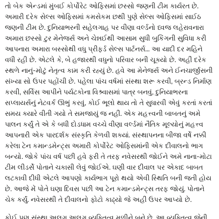
તો બેક એન્ડમાં મુંબઈ કોર્પોરેટ ઓફિસમાં છસ્સો જણની ટીમ કાર્યરત છે.
અમારી દરેક સેલ્સ ઓફિસમાં કમસેકમ છથી પુણે સેલ્સ ઓફિસમાં સાઈઠ
જણની ટીમ છે. દુનિયાભરની સહેલગાહ પર વીણા વર્લ્ડનો ધ્વજ લહેરાવનારા
અમારા છસ્સો ટુર મેનેજર્સ અને ચેન્નઈથી આસામ સુધી બુકિંગની સુવિધા કરી
આપનારા અમારા બસ્સોથી વધુ પ્રીફર્ડ સેલ્સ પાર્ટનર્સ... આ યાદી દર મહિને
વધી રહી છે. એટલે કે, બે હજારથી વધુનો પરિવાર બની ચૂક્યો છે. અહીં દરેક
સ્થળે નાનું-મોટું નેતૃત્વ કામ કરી રહ્યું છે. હવે આ મેનેજર્સ અને ઈનચાર્જીસની
સંખ્યા સો ઉપર પહોંચી છે. પહેલા પાંચ વર્ષમાં સંસ્થા શરૂ કરવી, બ્રન્ડ નિર્માણ
કરવી, સર્વિસ આપીને પર્યટકોના વિશ્ર્વાસમાં પાત્ર બનવું, દુનિયાભરના
સપ્લાયર્સનું નેટવર્ક ઊભું કરવું, કોઈ ભૂલો થાય તો તે સુધારવી એવું કરતાં કરતાં
સમય ક્યારે વીતી ગયો તે સમજાયું જ નહીં. એક મહત્ત્વની બાબતનું અમે
પાલન કર્યું તે એ કે બધી દોડધામ વચ્ચે વીણા વર્લ્ડમાં નૈતિક મૂલ્યોનું મહત્ત્વ
આપનારી એક પારદર્શક સંસ્કૃતિ કેળવી શક્યાં. સંસ્થાપનના બીજા વર્ષે નક્કી
કરેલા ટેન કમાન્ડમેન્ટ્સ અમારી કોર્પોરેટ ઓફિસમાંની એક દીવાલનો ભાગ
બન્યો. જોકે પાંચ વર્ષ પછી હવે ફરી તે તરફ નવેસરથી જોઈને અમે નાના-મોટા
ટીમ લીડર્સે પોતાને ચકાસી લેવું જોઈએ. ઘણી વાર દીવાલ પર એકાદ બાબત
લટકાવી દીધી એટલે આપણો કાર્યભાગ પૂરો થયો એવી સ્થિતિ બની જતી હોય
છે. આજે મેં પોતે ઘણા દિવસ પછી આ ટેન કમાન્ડમેન્ટ્સ તરફ જોયું. પોતાને
ચેક કર્યું. નવેસરથી તે દીવાલનો ફોટો કાઢ્યો જે અહીં ઉપર આપ્યો છે.
કોઈ પણ સંસ્થા અલગ અલગ વ્યક્તિત્વ મળીને બને છે. આ વ્યક્તિત્વ જેની