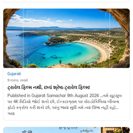
Gujarati
9 mins, read
ટ્રાવેલ ફિલ્મ નથી, છતાં શ્રેષ્ઠ ટ્રાવેલ ફિલ્મ!
Published in Gujarat Samachar 9th August 2026 ...તમે યુટ્યુબ
પર 4K વિડિયો જોઈ શકો છો, ઈન્સ્ટાગ્રામ પર વોઇડોકિલિયા બીચના
ફોટો સ્ક્રોલ કરી શકો છો, પરંતુ જ્યાં સુધી તમે ત્યાં ઊભા નહીં રહો...
ગયા