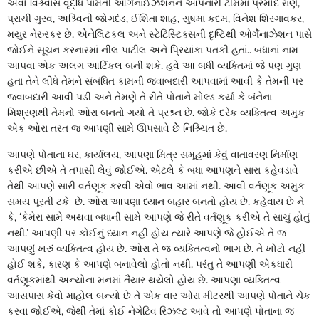
એવો વિશ્ર્વાસ વૃદ્ધિ પામતી ઓર્ગેનાઈઝેશનને આપનારી ટીમમાં પ્રમોદ રાણે,
પ્રાચી ગુરવ, અશ્ર્વિની જોગદંડ, ઈશિતા શાહ, સુષમા કદમ, વિનેશ શિરગાવકર,
મયુર નેરુરકર છે. એેનેલિટકલ અને સ્ટેટિસ્ટિક્સની દૃષ્ટિથી ઓર્ગેનાઝેશન પાસે
જોઈને સૂચન કરનારમાં નીલ પાટીલ અને પ્રિયાંકા પતકી હતાં.. બધાનાં નામ
આપવા એક અલગ આર્ટિકલ બની શકે. હવે આ બધી વ્યક્તિમાં જે પણ ગુણ
હતા તેને લીધે તેમને સંબંધિત કામની જવાબદારી આપવામાં આવી કે તેમની પર
જવાબદારી આવી પડી અને તેમણે તે રીતે પોતાને મોલ્ડ કર્યા કે બંનેના
મિશ્રણથી તેમનો ઓરા બનતો ગયો તે પ્રશ્ર્ન છે. જોકે દરેક વ્યક્તિત્વ અમુક
એક ઓરા તરત જ આપણી સામે ઊપસાવે છેે નિશ્ર્ચિત છે.
આપણે પોતાના ઘર, કાર્યાલય, આપણા મિત્ર સમૂહમાં કેવું વાતાવરણ નિર્માણ
કરીએ છીએ તે તપાસી લેવું જોઈએ. એટલે કે બધા આપણને સારા કહેવડાવે
તેથી આપણે સારી વર્તણૂક કરવી એવો ભાવ આમાં નથી. આવી વર્તણૂક અમુક
સમય પૂરતી ટકે છે. ઓરા આપણા ધ્યાન બહાર બનતો હોય છે. કહેવાય છે ને
કે, ‘કેમેરા સામે અથવા બધાની સામે આપણે જે રીતે વર્તણૂક કરીએ તે સાચું હોતું
નથી.’ આપણી પર કોઈનું ધ્યાન નહીં હોય ત્યારે આપણે જે હોઈએ તે જ
આપણું ખરું વ્યક્તિત્વ હોય છે. ઓરા તે જ વ્યક્તિત્વનો ભાગ છે. તે ખોટો નહીં
હોઈ શકે, કારણ કે આપણે બનાવેલો હોતો નથી, પરંતુ તે આપણી એકધારી
વર્તણૂકમાંથી અન્યોના મનમાં તૈયાર થયેલો હોય છે. આપણા વ્યક્તિત્વ
આસપાસ કેવો માહોલ બન્યો છે તે એક વાર ઓરા મીટરથી આપણે પોતાને ચેક
કરવા જોઈએ, જેથી તેમાં કોઈ નેગેટિવ રિઝલ્ટ આવે તો આપણે પોતાના જ