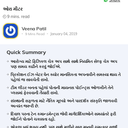
Share
ઓરા મીટર
9 mins. read
Veena Patil
9 Mins Read
January 04, 2019
Quick Summary
આરોગ્ય માટે ફિઝિકલ ચેક અપ સાથે સાથે નિયમિત સેલ્ફ ચેક અપ
પણ સમય કાઢીને કરવું જોઈએ.
પ્રિકોશન ઈઝ બેટર ધેન ક્યોર માનસિકતા અપનાવીને સમસ્યા થાય તે
પહેલાં જ સાવચેતી રાખો.
ટીમ લીડર બનતા પહેલાં પોતાની માયનસ પોઈન્ટ્સ ઓળખીને તેને
પ્લસમાં ફેરવવાની તૈયારી રાખો.
સંસ્થાની સફળતા માટે નૈતિક મૂલ્યો અને પારદર્શક સંસ્કૃતિ જાળવવી
અત્યંત જરૂરી છે.
દિવાલ પરના ટેન કમાન્ડમેન્ટ્સ જેવી માર્ગદર્શિકાઓને સમયાંતરે ફરી
જોઈને પોતાને ચકાસતા રહો.
એકલા બધું શક્ય નથી, પણ સાથે મળીને સારા માનવી ચમત્કાર સર્જી