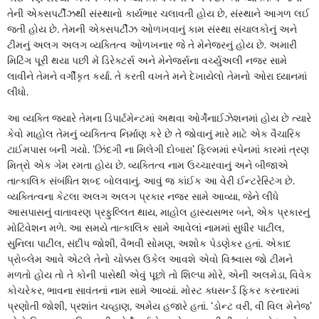
તેની એક્સપર્ટીઝથી સંસ્થાનો કાર્યભાર ચલાવતી હોય છે, સંસ્થાને આગળ લઈ
જતી હોય છે. તેમની એક્સપર્ટીઝ ઓળખવાનું કામ સંસ્થા સંચાલકોનું અને
ટીમનું અલગ અલગ વ્યક્તિત્વ ઓળખનાર જે તે મેનેજરનું હોય છે. અમારી
મિટિંગ પૂરી થયા પછી મેં ડિરેક્ટર્સ અને મેનેજર્સના વર્ચ્યુઅલી નજર સામે
લાવીને તેમને વર્ગીકૃત કર્યા. તે કરતી વખતે મને દેખાયેલો તેમનો ઓરા ધ્યાનમાં
લીધો.
આ વ્યક્તિ જ્યારે તેમના ડિપાર્ટમેન્ટમાં અથવા ઓર્ગેનાઈઝેશનમાં હોય છે ત્યારે
કેવો માહોલ તેમનું વ્યક્તિત્વ નિર્માણ કરે છે તે જોવાનું મારે માટે એક વૈચારિક
ટાઈમપાસ બની ગયો. ‘ઝિંદગી ના મિલેગી દોબારા’ ફિલ્મમાં સ્પેનમાં કારમાં ત્રણ
મિત્રો એક ગેમ રમતા હોય છે. વ્યક્તિત્વ નામ ઉચ્ચારવાનું અને બીજાએ
તાત્કાલિક સંબંધિત શબ્દ બોલવાનું. આવું જ કાંઈક આ વેરી ઈન્ટરેસ્ટિંગ છે.
વ્યક્તિત્વના કેટલા અલગ અલગ પ્રકાર નજર સામે આવ્યા, જેને લીધે
આસપાસનું વાતાવરણ પ્રફુલ્લિત થાય, માહોલ હાસ્યસભર બને, એક પ્રકારનું
મોટિવેશન મળે. આ સમયે તાત્કાલિક સામે આવેલાં નામમાં સુધીર પાટીલ,
સુનિલા પાટીલ, સંદીપ જોશી, વૈભવી સોમણ, અશોક પેડણેકર હતાં. એકાદ
પ્રોબ્લેમ આવે એટલે તેનો ચોક્કસ ઉકેલ આવશે એવો વિશ્ર્વાસ જો ટીમને
મળતો હોય તો તે કોની પાસેથી એવું પૂછો તો શિલ્પા મોરે, એની અલમેડા, વિવેક
કોચરેકર, ભાવના સાવંતનાં નામ સામે આવ્યાં. મોસ્ટ ક્ધસર્ન્ડ ફિકર કરનારમાં
પ્રણોતી જોશી, પ્રશાંત ચવ્હાણ, અમેય હજારે હતાં. ‘ડોન્ટ વરી, વી વિલ મેનેજ’