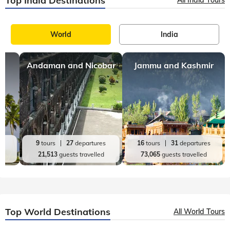
Top India Destinations
All India Tours
World
India
Andaman and Nicobar
Jammu and Kashmir
es
9
tours
27
departures
16
tours
31
departures
d
21,513
guests travelled
73,065
guests travelled
Top World Destinations
All World Tours