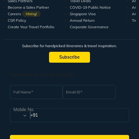
Sales Partners
Travel Deals
Arti
Become a Sales Partner
COVID-19 Public Notice
Arti
Careers
Hiring!
Singapore Visa
Arti
CSR Policy
Annual Return
Tra
Create Your Travel Portfolio
Corporate Governance
Subscribe for handpicked itineraries & travel inspiration.
Subscribe
Subscribe to our Newsletter
Full Name
Email ID
Mobile No.
+91