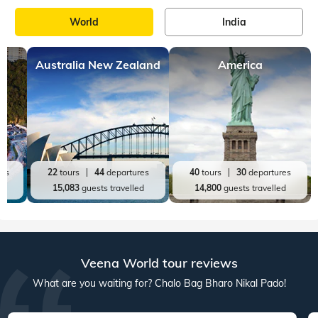
World
India
Australia New Zealand
America
res
22
tours
44
departures
40
tours
30
departures
ed
15,083
guests travelled
14,800
guests travelled
Veena World tour reviews
What are you waiting for? Chalo Bag Bharo Nikal Pado!