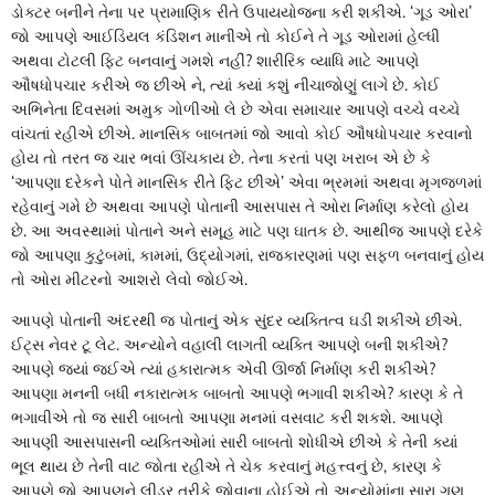
ડોક્ટર બનીને તેના પર પ્રામાણિક રીતે ઉપાયયોજના કરી શકીએ. ‘ગૂડ ઓરા’
જો આપણે આઈડિયલ કંડિશન માનીએ તો કોઈને તે ગૂડ ઓરામાં હેલ્ધી
અથવા ટોટલી ફિટ બનવાનું ગમશે નહીં? શારીરિક વ્યાધિ માટે આપણે
ઔષધોપચાર કરીએ જ છીએ ને, ત્યાં ક્યાં કશું નીચાજોણું લાગે છે. કોઈ
અભિનેતા દિવસમાં અમુક ગોળીઓ લે છે એવા સમાચાર આપણે વચ્ચે વચ્ચે
વાંચતાં રહીએ છીએ. માનસિક બાબતમાં જો આવો કોઈ ઔષધોપચાર કરવાનો
હોય તો તરત જ ચાર ભવાં ઊંચકાય છે. તેના કરતાં પણ ખરાબ એ છે કે
‘આપણા દરેકને પોતે માનસિક રીતે ફિટ છીએ’ એવા ભ્રમમાં અથવા મૃગજળમાં
રહેવાનું ગમે છે અથવા આપણે પોતાની આસપાસ તે ઓરા નિર્માણ કરેલો હોય
છે. આ અવસ્થામાં પોતાને અને સમૂહ માટે પણ ઘાતક છે. આથીજ આપણે દરેકે
જો આપણા કુટુંબમાં, કામમાં, ઉદ્યોગમાં, રાજકારણમાં પણ સફળ બનવાનું હોય
તો ઓરા મીટરનો આશરો લેવો જોઈએ.
આપણે પોતાની અંદરથી જ પોતાનું એક સુંદર વ્યક્તિત્વ ઘડી શકીએ છીએ.
ઈટ્સ નેવર ટૂ લેટ. અન્યોને વહાલી લાગતી વ્યક્તિ આપણે બની શકીએ?
આપણે જ્યાં જઈએ ત્યાં હકારાત્મક એવી ઊર્જા નિર્માણ કરી શકીએ?
આપણા મનની બધી નકારાત્મક બાબતો આપણે ભગાવી શકીએ? કારણ કે તે
ભગાવીએ તો જ સારી બાબતો આપણા મનમાં વસવાટ કરી શકશે. આપણે
આપણી આસપાસની વ્યક્તિઓમાં સારી બાબતો શોધીએ છીએ કે તેની ક્યાં
ભૂલ થાય છે તેની વાટ જોતા રહીએ તે ચેક કરવાનું મહત્ત્વનું છે, કારણ કે
આપણે જો આપણને લીડર તરીકે જોવાના હોઈએ તો અન્યોમાંના સારા ગુણ