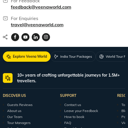
For Feedback
feedback@veenaworld.com
For Enquiries
travel@veenaworld.com
Explore Veena World
India Tour Packages
World Tour P
10+ years of crafting unforgettable journeys for 1.5M+
travellers.
DISCOVER US
SUPPORT
RESO
Guests Reviews
Contact us
Tour
About us
Leave your Feedback
Blo
Our Team
How to book
Pod
Tour Managers
FAQ
Vid