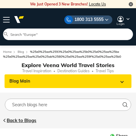
We Just Opened 3 New Branches!
Locate Us
1800 313 5555
Login
Home
Blog
%25e0%25aa%2593%25e0%25aa%25b0%25e0%25aa%25be
%25e0%25aa%25ae%25e0%25ab%2580%25e0%25aa%259f%25e0%25aa%25b0
Explore Veena World Travel Stories
Travel Inspiration
Destination Guides
Travel Tips
Blog Main
Back to Blogs