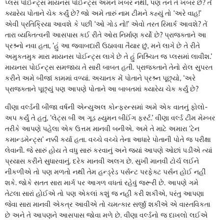
પ્લસ પોઈન્ટ્સ માયનસ પોઈન્ટ્સ અમને ખબર નથી, પણ તને તે ખબર છે? તેં
ક્યારેય પોતાને ચેક કર્યું છે? જો અમે તારું નામ ટીમને કહ્યું તો ‘અરે વાહ!’
એવી પ્રતિક્રિયા આવશે કે પછી ‘ઓ ગોડ નો!’ એવો તરત રિમાર્ક આવશે? તેં
તારા વ્યક્તિત્વની આસપાસ કઈ રીતે ઓરા નિર્માણ કર્યો છે? પ્રાજક્તાને આ
પ્રશ્ર્નો નવા હતા, ‘હું આ જવાબદારી ઉઠાવવા તૈયાર છું, મને લાગે છે તે રીતે
અમુકતમુક મારા માયનસ પોઈન્ટ્સ લાગે છે તે હું નિશ્ર્ચિત જ પ્લસમાં લાવીશ.’
માયનસ પોઈન્ટ્સ સમજાય તે સારી બાબત હતી. પ્રાજક્તાને તેનો રોલ સુપરત
કરીને અમે બીજાં કામમાં વળ્યાં. અચાનક મેં પોતાને પ્રશ્ર્ન પૂછ્યો, ‘અરે
પ્રાજક્તાને પૂછ્યું પણ આપણે પોતાને આ બાબતમાં ક્યારેય ચેક કર્યું છે?
વીણા વર્લ્ડની બીજા વર્ષની એન્યુઅલ કોન્ફરન્સમાં અમે એક વાતનું ફોલો-
અપ કર્યું તે હતું, ‘લેટ્સ બી અ ગૂડ હ્યુમન બીઈંગ ફર્સ્ટ.’ વીણા વર્લ્ડ ટીમ મેમ્બર
તરીકે આપણે પહેલા એક ઉત્તમ માનવી બનીએ. અમે તે માટે અમારા ‘ટેન
કમાન્ડમેન્ટ્સ’ નક્કી કર્યા હતા. વચ્ચે વચ્ચે તેના આધારે પોતાની પોતે જ પરીક્ષા
લેવાની. જે સારું હોય તે વધુ સારું કરવાનું અને જ્યાં આપણે ઓછાં પડીએ ત્યાં
પ્રયાસ કરીને સુધારવાનું. દરેક માનવી અલગ છે. સુખી માનવી ટોર્ચ લઈને
નીકળીએ તો પણ મળતો નથી તેમ હન્ડ્રેડ પર્સન્ટ પરફેક્ટ પર્સન હોઈ નહીં
શકે. જોકે સતત સારા માર્ગ પર આગળ વધતાં રહેવું જરૂરી છે. આપણે ગમે
તેટલા સારાં હોઈએ તો પણ એકલાં કશું જ નહીં કરી શકીએ, પરંતુ આપણા
જેવા સારા માનવી એકત્ર આવીએ તો ચમત્કાર સર્જી શકીએ એ વાસ્તવિકતા
છે અને તે આપણને આસપાસ જોવા મળે છે. વીણા વર્લ્ડનો જ દાખલો લઈએ