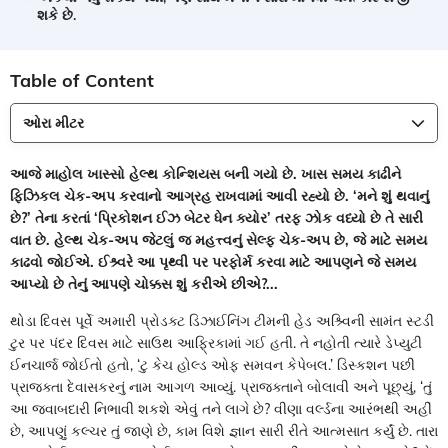
શકે છે.
Table of Content
ઓરા મીટર
આજે માહોલ ખાસ્સો હેલ્થ કોન્શિયસ બની ગયો છે. ખાસ સમય કાઢીને
ફિઝિકલ ચેક-અપ કરવાનો આગ્રહ રાખવામાં આવી રહ્યો છે. ‘મને શું થવાનું
છે?’ તેના કરતાં ‘પ્રિકોશન ઈઝ બેટર ધેન ક્યોર’ તરફ ઝોક વધ્યો છે તે સારી
વાત છે. હેલ્થ ચેક-અપ જેટલું જ મહત્ત્વનું સેલ્ફ ચેક-અપ છે, જે માટે સમય
કાઢવો જોઈએ. ઈશ્ર્વરે આ પૃથ્વી પર પરફોર્મ કરવા માટે આપણને જે સમય
આપ્યો છે તેનું આપણે ચોક્કસ શું કરીએ છીએ?...
થોડા દિવસ પૂર્વે અમારી પ્રોડક્ટ ડિઝાઈનિંગ ટીમની હેડ અશ્ર્વિની સામંત સ્ટડી
ટુર પર પંદર દિવસ માટે સાઉથ આફ્રિકામાં ગઈ હતી. તે નહોતી ત્યારે ડેપ્યુટી
ઈનચાર્જ જોઈતો હતો, ‘ટુ કેચ હોલ્ડ ઓફ સમવન કેપેબલ.’ ડિસ્કશન પછી
પ્રાજક્તા દેવાસકરનું નામ આગળ આવ્યું. પ્રાજક્તાને બોલાવી અને પૂછ્યું, ‘તું
આ જવાબદારી નિભાવી શકશે એવું તને લાગે છે? વીણા વર્લ્ડના આરંભથી અહીં
છે, આપણું કલ્ચર તું જાણે છે, કામ વિશે જ્ઞાન સારી રીતે આત્મસાત કર્યું છે. તારા