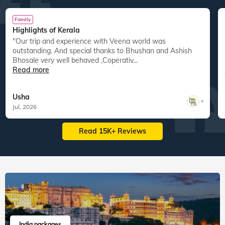
Family
Highlights of Kerala
"Our trip and experience with Veena world was
"
outstanding. And special thanks to Bhushan and Ashish
Bhosale very well behaved ,Coperativ...
Read more
Usha
,
Jul, 2026
Read 15K+ Reviews
India packages