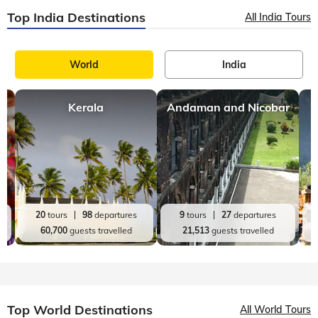
Top India Destinations
All India Tours
World
India
Kerala
Andaman and Nicobar
20
tours
98
departures
9
tours
27
departures
60,700
guests travelled
21,513
guests travelled
Top World Destinations
All World Tours