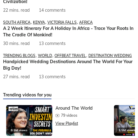
Civilization!
22 mins. read
14 comments
SOUTH AFRICA
KENYA
VICTORIA FALLS
AFRICA
A 2 Week Itinerary For A Holiday In Africa - Trace Your Roots In
The Cradle Of Mankind!
30 mins. read
13 comments
TRENDING BLOGS
WORLD
OFFBEAT TRAVEL
DESTINATION WEDDING
Handpicked Wedding Destinations Around The World For Your
Big Day!
27 mins. read
13 comments
Trending videos for you
Around The World
79 videos
View Playlist
8.5M views
1.5M views