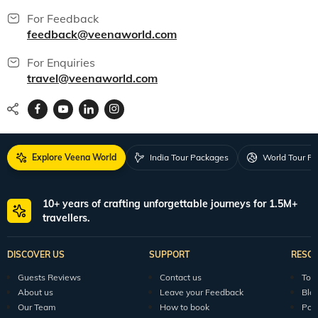
For Feedback
feedback@veenaworld.com
For Enquiries
travel@veenaworld.com
Explore Veena World
India Tour Packages
World Tour P
10+ years of crafting unforgettable journeys for 1.5M+
travellers.
DISCOVER US
SUPPORT
RESO
Guests Reviews
Contact us
Tour
About us
Leave your Feedback
Blo
Our Team
How to book
Pod