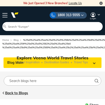
We Just Opened 3 New Branches!
Locate Us
1800 313 5555
Login
Home
Blog
%25e0%25a4%25aa%25e0%25a5%258b%25e0%25a4%25b8%25e0%25
%25e0%25a4%259f%25e0%25a5%2582%25e0%25a4%25b0
%25e0%25a4%25b9%25e0%25a5%2589%25e0%25a4%25b2%25e0%25a4%25bf%25e0%2
Explore Veena World Travel Stories
Blog Main
Travel Inspiration
Destination Guides
Travel Tips
Back to Blogs