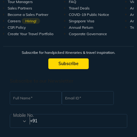
Tour Managers
FAQ
Vid
Sales Partners
Travel Deals
Arti
Become a Sales Partner
COVID-19 Public Notice
Arti
Careers
Hiring!
Singapore Visa
Arti
CSR Policy
Annual Return
Tra
Create Your Travel Portfolio
Corporate Governance
Subscribe for handpicked itineraries & travel inspiration.
Subscribe
Subscribe to our Newsletter
Full Name
Email ID
Mobile No.
+91