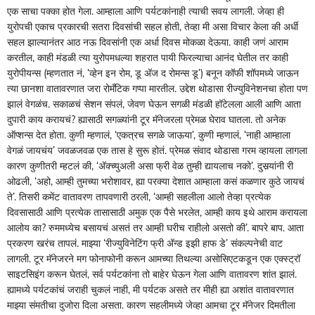
एक साचा पक्का होत गेला. आम्हाला आणि पर्यटकांनाही त्याची सवय लागली. जेव्हा ही
युरोपची एकाच प्रकारची सतरा दिवसांची सहल होती, तेव्हा मी असा विचार केला की अर्धी
सहल झाल्यानंतर आठ नऊ दिवसांनी एक अर्धा दिवस मोकळा देऊया. काही जणं आराम
करतील, काही मंडळी त्या युरोपमधल्या शहरात पायी फिरल्याचा आनंद घेतील तर काही
युरोपीयन्स (म्हणतात नं, ‘व्हेन इन रोम, डू अ‍ॅज द रोमन्स डू’) बनून कॉफी शॉपमध्ये जाऊन
त्या छानशा वातावरणात जरा रोमँटिक गप्पा मारतील. उद्देश थोडासा रीज्युविनेशनचा होता पण
झालं वेगळंच. सकाळचं सेशन संपलं, जेवण घेऊन सगळी मंडळी हॉटेलला आली आणि आता
दुपारी काय करायचं? ह्यासाठी सगळ्यांनी टूर मॅनेजरला प्रेमळ घेराव घातला. तो अनेक
ऑप्शन्स देत होता. कुणी म्हणालं, ‘एकत्रच सगळे जाऊया’, कुणी म्हणालं, ‘नाही आम्हाला
वेगळं जायचंय’ जवळजवळ एक तास हे सुरू होतं. प्रेमळ संवाद थोडासा गरम व्हायला लागला
कारण कुणीतरी म्हटलं की, ‘अ‍ॅक्च्युअली असा फ्री वेळ तुम्ही द्यायलाच नको’. दुसर्‍यांनी री
ओढली, ‘अहो, आम्ही तुमच्या भरोशावर, ह्या परक्या देशात आम्हाला कसं कळणार कुठे जायचं
ते’. तिसरी कमेंट वातावरण तापवणारी ठरली, ‘आम्ही सहलीला आलो तेव्हा प्रत्येक
दिवसासाठी आणि प्रत्येक तासासाठी अमुक एक पैसे भरलेत, आम्ही काय इथे आराम करायला
आलोय का? रुममध्येच बसायचं असतं तर आम्ही घरीच राहीलो असतो की’. बापरे बाप. आता
प्रकरण खरंच तापलं. माझ्या ‘रीज्युविनेटिंग फ्री अ‍ॅन्ड इझी हाफ डे’ संकल्पनेची वाट
लागली. टूर मॅनेजरने मग फोनाफोनी करून आमच्या तिथल्या असोसिएटकडून एक एक्स्ट्रॉ
साइटसिइंग करून घेतलं, सर्व पर्यटकांना तो बाहेर घेऊन गेला आणि वातावरण शांत झालं.
ह्यामध्ये पर्यटकांचं जराही चुकलं नाही, मी पर्यटक असते तर मीही ह्या अशांत वातावरणात
माझ्या संमतीचा दुजोरा दिला असता. कारण सहलीमध्ये जेव्हा आमचा टूर मॅनेजर दिमतीला