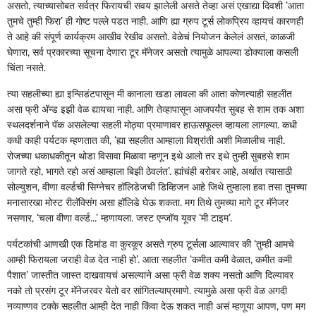
असतो, त्याच्यासोबत सर्वत्र फिरायची सवय झालेली असते तेव्हा असं एखाद्या दिवशी ‘आता
तुमचे तुम्ही फिरा’ ही गोष्ट पल्ले पडत नाही. आणि ह्या ग्रुप टूर्स लोकप्रिय व्हायचं कारणही
ते आहे की संपूर्ण कार्यक्रम आखीव रेखीव असतो. वेळेचं नियोजन केलेलं असतं, काळजी
घेणारा, सर्व प्रकारच्या सूचना देणारा टूर मॅनेजर असतो त्यामुळे आपल्या डोक्याला कसली
चिंता नसते.
त्या सहलीच्या ह्या इन्सिडंटपासून मी कानाला खडा लावला की आता कोणत्याही सहलीत
असा फ्री अ‍ॅन्ड इझी वेळ द्यायचा नाही. आणि तेव्हापासून आजपर्यंत सुबह से शाम तक अशा
स्थलदर्शनाने पॅक असलेल्या सहली मोठ्या प्रमाणावर हाऊसफूल्ल व्हायला लागल्या. कधी
कधी काही पर्यटक म्हणतात की, ‘ह्या सहलीत आम्हाला विश्रांती अशी मिळालीच नाही.
रोजच्या धकाधकीतून थोडा विसावा मिळावा म्हणून इथे आलो तर इथे तुम्ही सुबहसे शाम
जागते रहो, भागते रहो असं आम्हाला बिझी ठेवलंत’. ह्यांचंही बरोबर आहे, अर्थात त्यासाठी
सोल्युशन, वीणा वर्ल्डची सिग्नेचर हॉलिडेजची डिव्हिजन आहे जिथे तुम्हाला हवा तसा तुमच्या
मनासारखा मोस्ट रीलॅक्सिंग असा हॉलिडे घेऊ शकता. मग तिथे तुमच्या मागे टूर मॅनेजर
नसणार, ‘चला वीणा वर्ल्ड...’ म्हणायला. जस्ट एन्जॉय यूवर ‘मी टाइम’.
पर्यटकांची आणखी एक डिमांड वा कुरकूर असते ग्रुप टूर्सला आल्यावर की ‘तुम्ही आमचे
आम्ही फिरायला जराही वेळ देत नाही हो’. आता सहलीत ‘कमीत कमी वेळात, कमीत कमी
पैशात’ जास्तीत जास्त दाखवायचं असल्याने असा फ्री वेळ शक्य नसतो आणि दिल्यावर
नको तो प्रसंग टूर मॅनेजरवर येतो वर सांगितल्याप्रमाणे. त्यामुळे असा फ्री वेळ अगदी
नव्याण्णव टक्के सहलीत आम्ही देत नाही किंवा देऊ शकत नाही असं म्हणूया आपण, पण मग