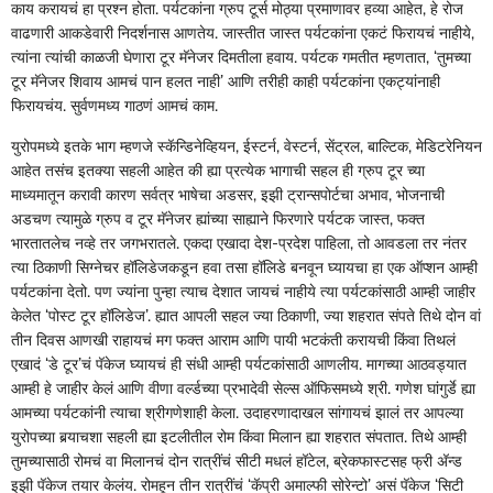
काय करायचं हा प्रश्‍न होता. पर्यटकांना ग्रुप टूर्स मोठ्या प्रमाणावर हव्या आहेत, हे रोज
वाढणारी आकडेवारी निदर्शनास आणतेय. जास्तीत जास्त पर्यटकांना एकटं फिरायचं नाहीये,
त्यांना त्यांची काळजी घेणारा टूर मॅनेजर दिमतीला हवाय. पर्यटक गमतीत म्हणतात, ‘तुमच्या
टूर मॅनेजर शिवाय आमचं पान हलत नाही’ आणि तरीही काही पर्यटकांना एकट्यांनाही
फिरायचंय. सुर्वणमध्य गाठणं आमचं काम.
युरोपमध्ये इतके भाग म्हणजे स्कॅन्डिनेव्हियन, ईस्टर्न, वेस्टर्न, सेंट्रल, बाल्टिक, मेडिटरेनियन
आहेत तसंच इतक्या सहली आहेत की ह्या प्रत्येक भागाची सहल ही ग्रुप टूर च्या
माध्यमातून करावी कारण सर्वत्र भाषेचा अडसर, इझी ट्रान्सपोर्टचा अभाव, भोजनाची
अडचण त्यामुळे ग्रुप व टूर मॅनेजर ह्यांच्या साह्याने फिरणारे पर्यटक जास्त, फक्त
भारतातलेच नव्हे तर जगभरातले. एकदा एखादा देश-प्रदेश पाहिला, तो आवडला तर नंतर
त्या ठिकाणी सिग्नेचर हॉलिडेजकडून हवा तसा हॉलिडे बनवून घ्यायचा हा एक ऑप्शन आम्ही
पर्यटकांना देतो. पण ज्यांना पुन्हा त्याच देशात जायचं नाहीये त्या पर्यटकांसाठी आम्ही जाहीर
केलेत ‘पोस्ट टूर हॉलिडेज’. ह्यात आपली सहल ज्या ठिकाणी, ज्या शहरात संपते तिथे दोन वां
तीन दिवस आणखी राहायचं मग फक्त आराम आणि पायी भटकंती करायची किंवा तिथलं
एखादं ‘डे टूर’चं पॅकेज घ्यायचं ही संधी आम्ही पर्यटकांसाठी आणलीय. मागच्या आठवड्यात
आम्ही हे जाहीर केलं आणि वीणा वर्ल्डच्या प्रभादेवी सेल्स ऑफिसमध्ये श्री. गणेश घांगुर्डे ह्या
आमच्या पर्यटकांनी त्याचा श्रीगणेशाही केला. उदाहरणादाखल सांगायचं झालं तर आपल्या
युरोपच्या बर्‍याचशा सहली ह्या इटलीतील रोम किंवा मिलान ह्या शहरात संपतात. तिथे आम्ही
तुमच्यासाठी रोमचं वा मिलानचं दोन रात्रींचं सीटी मधलं हॉटेल, ब्रेकफास्टसह फ्री अ‍ॅन्ड
इझी पॅकेज तयार केलंय. रोमहून तीन रात्रींचं ‘कॅप्री अमाल्फी सोरेन्टो’ असं पॅकेज ‘सिटी