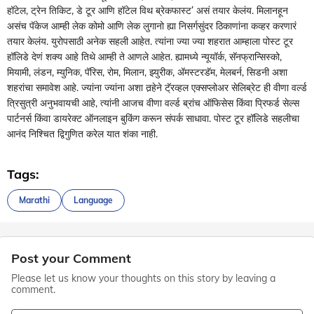
हॉटेल, ट्रेन तिकिट, डे टूर आणि हॉटेल विथ ब्रेकफास्ट’ असं तयार केलंय. मिलानहून
असंच पॅकेज आम्ही लेक कोमो आणि लेक लुगानो ह्या निसर्गसुंदर ठिकाणांना कव्हर करणारं
तयार केलंय. युरोपसाठी अनेक सहली आहेत. त्यांना ज्या ज्या शहरात आम्हाला पोस्ट टूर
हॉलिडे देणं शक्य आहे तिथे आम्ही ते आणले आहेत. ह्यामध्ये न्यूयॉर्क, सॅनफ्रान्सिस्को,
मियामी, लंडन, म्युनिक, पॅरिस, रोम, मिलान, झ्युरीक, अ‍ॅमस्टरडॅम, मेलबर्न, सिडनी अशा
शहरांचा समावेश आहे. ज्यांना ज्यांना अशा तर्‍हेने टॅ्रव्हल एक्सप्लोअर सेलिब्रेट ही वीणा वर्ल्ड
त्रिसुत्री अनुभवायची आहे, त्यांनी आजच वीणा वर्ल्ड ब्रांच ऑफिसेस किंवा प्रिफर्ड सेल्स
पार्टनर्स किंवा डायरेक्ट ऑनलाइन बुकिंग करून संपर्क साधावा. पोस्ट टूर हॉलिडे सहलीचा
आनंद निश्‍चित द्विगुणित करेल यात शंका नाही.
Tags:
Marathi
Language
Post your Comment
Please let us know your thoughts on this story by leaving a
comment.