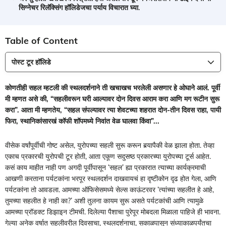
सिग्नेचर रिलॅक्सिंग हॉलिडेजचा पर्याय विचारात घ्या.
Table of Content
पोस्ट टूर हॉलिडे
कोणतीही सहल म्हटली की स्थलदर्शनाने ती खचाखच भरलेली असणार हे ओघाने आलं. पूर्वी
मी म्हणत असे की, “सहलीवरून घरी आल्यावर दोन दिवस आराम करा आणि मग रूटीन सुरू
करा”. आता मी म्हणतेय, “सहल संपल्यावर त्या शेवटच्या शहरात दोन-तीन दिवस राहा, पायी
फिरा, स्थानिकांसारखं कॉफी शॉपमध्ये निवांत वेळ घालवा किंवा”...
वीसेक वर्षांपूर्वीची गोष्ट असेल, युरोपच्या सहली सुरू करून बर्‍यापैकी वेळ झाला होता. तेव्हा
एकाच प्रकारची युरोपची टूर होती, आता एकूण सदुसष्ठ प्रकारच्या युरोपच्या टूर्स आहेत.
कसं काय माहीत नाही पण अगदी पूर्वीपासून ‘सहल’ ह्या प्रकारात त्याच्या कार्यक्रमाची
आखणी करताना पर्यटकांना भरपूर स्थलदर्शन दाखवायचं हा दृष्टीकोन दृढ होत गेला, आणि
पर्यटकांना तो आवडला. आमच्या ऑफिसेसमध्ये सेल्स काऊंटरवर ‘त्यांच्या सहलीत हे आहे,
तुमच्या सहलीत हे नाही का?’ अशी तुलना कायम सुरू असते पर्यटकांची आणि त्यामुळे
आमच्या प्रॉडक्ट डिझाइन टीमची. दिलेल्या पैशाचा पुरेपूर मोबदला मिळाला पाहिजे ही भावना.
गेल्या अनेक वर्षात सहलीवरील दिवसाचा, स्थलदर्शनाचा, सकाळपासून संध्याकाळपर्यंतचा