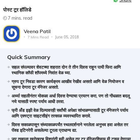
Share
पोस्ट टूर हॉलिडे
7 mins. read
Veena Patil
7 Mins Read
June 05, 2018
Quick Summary
सहल संपल्यावर शेवटच्या शहरात दोन ते तीन दिवस राहून पायी फिरा आणि
स्थानिक कॉफी शॉपमध्ये निवांत वेळ घ्या.
ग्रुप टूर निवडा कारण कार्यक्रम आखीव रेखीव असतो आणि वेळ नियोजन व
सूचना देणारा टूर मॅनेजर असतो.
अर्ध्या सहलीनंतर मोकळा अर्धा दिवस देण्याचा प्रयत्न करा, पण तो गोंधळात बदलू
नये यासाठी स्पष्ट पर्याय आधी ठरवा.
फ्री अँड इझी वेळ दिल्यावरही सर्वांची अपेक्षा सांभाळण्यासाठी टूर मॅनेजरने पर्याय
आणि एक्स्ट्रा साइटसीइंग तत्काळ व्यवस्थापित करावे.
दिवस सकाळपासून संध्याकाळपर्यंत स्थलदर्शनाने भरलेला अनुभव हवा असेल तर
पॅक्ड इटिनरेरी असलेल्या टूरला प्राधान्य द्या.
जर तुम्हाला खरोखरच विश्रांती हवी असेल तर टूर मॅनेजरशिवाय मी टाइम देणाऱ्या