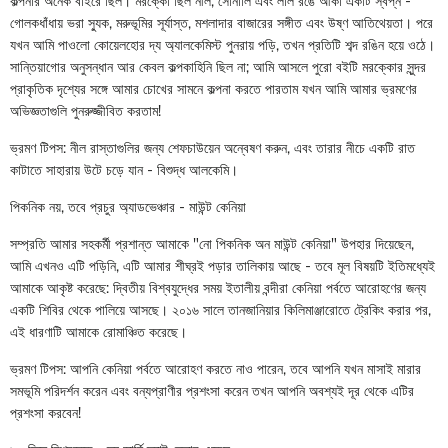
কল্পনার অনেক বাইরে ছিল। মরক্কো ছিল নীল, সোনালি এবং লাল রঙে আঁকা একটি স্বপ্ন -
গোলকধাঁধায় ভরা স্যুক, মরুভূমির সূর্যাস্ত, মশলাদার বাজারের সঙ্গীত এবং উষ্ণ আতিথেয়তা। পরে
যখন আমি পাওলো কোয়েলহোর দ্য অ্যালকেমিস্ট পুনরায় পড়ি, তখন প্রতিটি শব্দ রঙিন হয়ে ওঠে।
সান্তিয়াগোর অনুসন্ধান আর কেবল কল্পকাহিনি ছিল না; আমি আসলে পুরো বইটি মরক্কোর সুন্দর
প্রাকৃতিক দৃশ্যের সঙ্গে আমার চোখের সামনে কল্পনা করতে পারতাম যখন আমি আমার ভ্রমণের
অভিজ্ঞতাগুলি পুনরুজ্জীবিত করতাম!
ভ্রমণ টিপস: নীল রাস্তাগুলির জন্য শেফচাউয়েন অন্বেষণ করুন, এবং তারার নীচে একটি রাত
কাটাতে সাহারায় উটে চড়ে যান - বিশুদ্ধ আলকেমি।
পিকনিক নয়, তবে প্রচুর অ্যাডভেঞ্চার - মাউন্ট কেনিয়া
সম্প্রতি আমার সহকর্মী প্রশান্ত আমাকে "নো পিকনিক অন মাউন্ট কেনিয়া" উপহার দিয়েছেন,
আমি এখনও এটি পড়িনি, এটি আমার শীঘ্রই পড়ার তালিকায় আছে - তবে মূল বিষয়টি ইতিমধ্যেই
আমাকে আকৃষ্ট করেছে: দ্বিতীয় বিশ্বযুদ্ধের সময় ইতালীয় বন্দীরা কেনিয়া পর্বতে আরোহণের জন্য
একটি শিবির থেকে পালিয়ে আসছে। ২০১৬ সালে তানজানিয়ার কিলিমাঞ্জারোতে ট্রেকিং করার পর,
এই ধারণাটি আমাকে রোমাঞ্চিত করেছে।
ভ্রমণ টিপস: আপনি কেনিয়া পর্বতে আরোহণ করতে নাও পারেন, তবে আপনি যখন মাসাই মারার
সমভূমি পরিদর্শন করেন এবং বন্যপ্রাণীর প্রশংসা করেন তখন আপনি অবশ্যই দূর থেকে এটির
প্রশংসা করবেন!