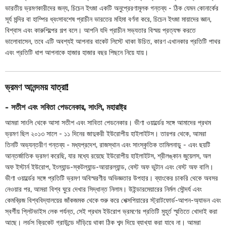
ভারতীয় ভ্রমণকারীদের জন্য, চিচেন ইৎজা একটি অনুপ্রেরণামূলক গন্তব্য - ঠিক যেমন কোনার্কের
সূর্য মন্দির বা হাম্পির ধ্বংসাবশেষ প্রাচীন ভারতের মহিমা বর্ণনা করে, চিচেন ইৎজা মায়াদের জ্ঞান,
বিশ্বাস এবং কারুশিল্পের গল্প বলে। আপনি যদি প্রাচীন সভ্যতার বিস্ময় প্রত্যক্ষ করতে
ভালোবাসেন, তবে এটি অবশ্যই আপনার বাকেট লিস্টে থাকা উচিত, কারণ এখানকার প্রতিটি পাথর
এবং প্রতিটি ধাপ আপনাকে হাজার হাজার বছর পিছনে নিয়ে যায়।
ভ্রমণ আনন্দময় যাত্রা!
- সতীশ এবং সবিতা পেডনেকার
,
সাংলি
,
মহারাষ্ট্র
আমরা সাংলি থেকে আসা সতীশ এবং সাবিতা পেডনেকার। ভীণা ওয়ার্ল্ডের সঙ্গে আমাদের প্রথম
ভ্রমণ ছিল ২০১৩ সালে - ১১ দিনের জাদুকরী ইউরোপীয় হাইলাইটস। তারপর থেকে, আমরা
তিনটি অভ্যন্তরীণ গন্তব্য - মধ্যপ্রদেশ, রাজস্থান এবং সাংস্কৃতিক তামিলনাড়ু - এবং ছয়টি
আন্তর্জাতিক ভ্রমণ করেছি, যার মধ্যে রয়েছে ইউরোপীয় হাইলাইটস, শ্রীলঙ্কান জুয়েলস, অল
অফ ইস্টার্ন ইউরোপ, ইংল্যান্ড-স্কটল্যান্ড-আয়ারল্যান্ড, বেস্ট অফ ভুটান এবং বেস্ট অফ বালি।
ভীণা ওয়ার্ল্ডের সঙ্গে প্রতিটি ভ্রমণ অবিস্মরণীয় অভিজ্ঞতার উপহার। ব্যাংকের চাকরি থেকে অবসর
নেওয়ার পর, আমরা বিশ্ব ঘুরে দেখার সিদ্ধান্ত নিলাম। উইন্ডারমেয়ারের নির্মল সৌন্দর্য এবং
কেমব্রিজ বিশ্ববিদ্যালয়ের জাঁকজমক থেকে শুরু করে শেক্সপিয়ারের স্ট্রাটফোর্ড-আপন-অ্যাভন এবং
স্বর্গীয় প্লিটভাইস লেক পর্যন্ত, সেই প্রথম ইউরোপ ভ্রমণের প্রতিটি মুহূর্ত স্মৃতিতে খোদাই করা
আছে। লর্ডস ক্রিকেট গ্রাউন্ডে দাঁড়িয়ে থাকা ঠিক শব্দ দিয়ে ব্যাখ্যা করা যাবে না। আমরা