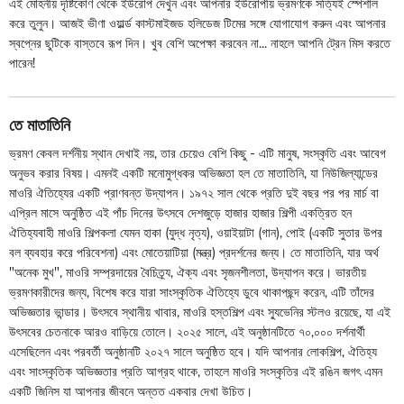
এই মোহনীয় দৃষ্টিকোণ থেকে ইউরোপ দেখুন এবং আপনার ইউরোপীয় ভ্রমণকে সত্যিই স্পেশাল
করে তুলুন। আজই ভীণা ওয়ার্ল্ড কাস্টমাইজড হলিডেজ টিমের সঙ্গে যোগাযোগ করুন এবং আপনার
স্বপ্নের ছুটিকে বাস্তবে রূপ দিন। খুব বেশি অপেক্ষা করবেন না... নাহলে আপনি ট্রেন মিস করতে
পারেন!
তে মাতাতিনি
ভ্রমণ কেবল দর্শনীয় স্থান দেখাই নয়, তার চেয়েও বেশি কিছু - এটি মানুষ, সংস্কৃতি এবং আবেগ
অনুভব করার বিষয়। এমনই একটি মনোমুগ্ধকর অভিজ্ঞতা হল তে মাতাতিনি, যা নিউজিল্যান্ডের
মাওরি ঐতিহ্যের একটি প্রাণবন্ত উদ্‌যাপন। ১৯৭২ সাল থেকে প্রতি দুই বছর পর পর মার্চ বা
এপ্রিল মাসে অনুষ্ঠিত এই পাঁচ দিনের উৎসবে দেশজুড়ে হাজার হাজার শিল্পী একত্রিত হন
ঐতিহ্যবাহী মাওরি শিল্পকলা যেমন হাকা (যুদ্ধ নৃত্য), ওয়াইয়াটা (গান), পোই (একটি সুতার উপর
বল ব্যবহার করে পরিবেশনা) এবং মোতেয়াটিয়া (মন্ত্র) প্রদর্শনের জন্য। তে মাতাতিনি, যার অর্থ
"অনেক মুখ", মাওরি সম্প্রদায়ের বৈচিত্র্য, ঐক্য এবং সৃজনশীলতা, উদ্‌যাপন করে। ভারতীয়
ভ্রমণকারীদের জন্য, বিশেষ করে যারা সাংস্কৃতিক ঐতিহ্যে ডুবে থাকাপছন্দ করেন, এটি তাঁদের
অভিজ্ঞতার ভান্ডার। উৎসবে স্থানীয় খাবার, মাওরি হস্তশিল্প এবং স্যুভেনির স্টলও রয়েছে, যা এই
উৎসবের চেতনাকে আরও বাড়িয়ে তোলে। ২০২৫ সালে, এই অনুষ্ঠানটিতে ৭০,০০০ দর্শনার্থী
এসেছিলেন এবং পরবর্তী অনুষ্ঠানটি ২০২৭ সালে অনুষ্ঠিত হবে। যদি আপনার লোকশিল্প, ঐতিহ্য
এবং সাংস্কৃতিক অভিজ্ঞতার প্রতি আগ্রহ থাকে, তাহলে মাওরি সংস্কৃতির এই রঙিন জগৎ এমন
একটি জিনিস যা আপনার জীবনে অন্তত একবার দেখা উচিত।