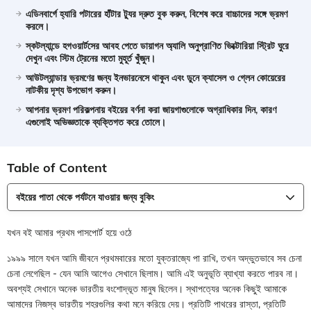
এডিনবার্গে হ্যারি পটারের হাঁটার ট্যুর দ্রুত বুক করুন, বিশেষ করে বাচ্চাদের সঙ্গে ভ্রমণ
করলে।
স্কটল্যান্ডে হগওয়ার্টসের আবহ পেতে ডায়াগন অ্যালি অনুপ্রাণিত ভিক্টোরিয়া স্ট্রিট ঘুরে
দেখুন এবং স্টিম ট্রেনের মতো মুহূর্ত খুঁজুন।
আউটল্যান্ডার ভ্রমণের জন্য ইনভারনেসে থাকুন এবং ডুনে ক্যাসেল ও গ্লেন কোয়েরের
নাটকীয় দৃশ্য উপভোগ করুন।
আপনার ভ্রমণ পরিকল্পনায় বইয়ের বর্ণনা করা জায়গাগুলোকে অগ্রাধিকার দিন, কারণ
এগুলোই অভিজ্ঞতাকে ব্যক্তিগত করে তোলে।
Table of Content
বইয়ের পাতা থেকে পর্যটনে যাওয়ার জন্য বুকিং
যখন বই আমার প্রথম পাসপোর্ট হয়ে ওঠে
১৯৯৯ সালে যখন আমি জীবনে প্রথমবারের মতো যুক্তরাজ্যে পা রাখি, তখন অদ্ভুতভাবে সব চেনা
চেনা লেগেছিল - যেন আমি আগেও সেখানে ছিলাম। আমি এই অনুভূতি ব্যাখ্যা করতে পারব না।
অবশ্যই সেখানে অনেক ভারতীয় বংশোদ্ভূত মানুষ ছিলেন। স্থাপত্যের অনেক কিছুই আমাকে
আমাদের নিজস্ব ভারতীয় শহরগুলির কথা মনে করিয়ে দেয়। প্রতিটি পাথরের রাস্তা, প্রতিটি