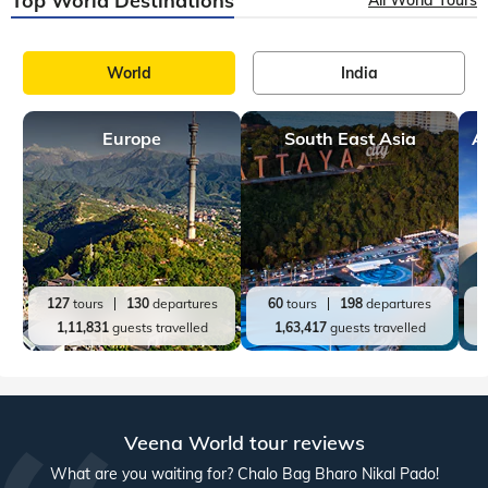
Top World Destinations
All World Tours
World
India
Europe
South East Asia
A
127
tours
130
departures
60
tours
198
departures
1,11,831
guests travelled
1,63,417
guests travelled
Veena World tour reviews
What are you waiting for? Chalo Bag Bharo Nikal Pado!