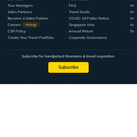
Tour Managers
FAQ
Vid
Sales Partners
Travel Deals
Arti
Become a Sales Partner
COVID-19 Public Notice
Arti
Careers
Hiring!
Singapore Visa
Arti
CSR Policy
Annual Return
Tra
Create Your Travel Portfolio
Corporate Governance
Subscribe for handpicked itineraries & travel inspiration.
Subscribe
Subscribe to our Newsletter
Full Name
Email ID
Mobile No.
+91