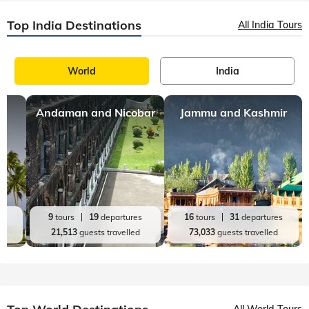
Top India Destinations
All India Tours
World
India
Andaman and Nicobar
Jammu and Kashmir
es
9
tours
19
departures
16
tours
31
departures
d
21,513
guests travelled
73,033
guests travelled