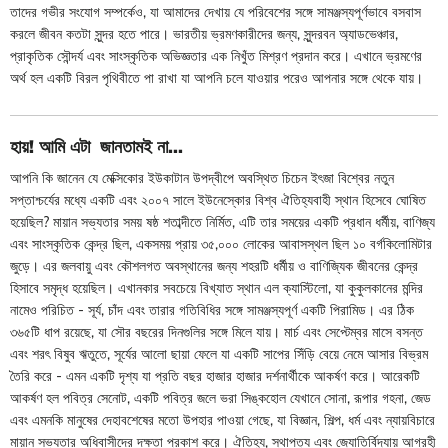
তাদের গভীর সংযোগ সম্পর্কেও, যা আমাদের দেখায় যে পরিবেশের সঙ্গে সামঞ্জস্যপূর্ণভাবে বসবাস
করলে জীবন কতটা সুন্দর হতে পারে। ভারতীয় ভ্রমণকারীদের জন্য, সুন্দরবন অ্যাডভেঞ্চার,
প্রাকৃতিক সৌন্দর্য এবং সাংস্কৃতিক অভিজ্ঞতার এক নিখুঁত মিশ্রণ প্রদান করে। এখানে ভ্রমণের
অর্থ হল একটি বিরল পৃথিবীতে পা রাখা যা আপনি চলে যাওয়ার পরেও আপনার সঙ্গে থেকে যায়।
হায়! আমি এটা জানতামই না...
আপনি কি জানেন যে মেক্সিকোর ইউকাটান উপদ্বীপে অবস্থিত চিচেন ইৎজা বিশ্বের নতুন
সপ্তাশ্চর্যের মধ্যে একটি এবং ২০০৭ সালে ইউনেস্কোর বিশ্ব ঐতিহ্যবাহী স্থান হিসেবে ঘোষিত
হয়েছিল? মায়ান সভ্যতার সময় ষষ্ঠ শতাব্দীতে নির্মিত, এটি তার সময়ের একটি প্রধান ধর্মীয়, বাণিজ্য
এবং সাংস্কৃতিক কেন্দ্র ছিল, একসময় প্রায় ৩৫,০০০ লোকের আবাসস্থল ছিল ১০ বর্গকিলোমিটার
জুড়ে। এর জলবায়ু এবং কৌশলগত অবস্থানের জন্য শহরটি ধর্মীয় ও বাণিজ্যিক জীবনের কেন্দ্র
হিসাবে সমৃদ্ধ হয়েছিল। এখানকার সবচেয়ে বিখ্যাত স্থান এল ক্যাস্টিলো, যা কুকুলকানের মন্দির
নামেও পরিচিত - সূর্য, চাঁদ এবং তারার গতিবিধির সঙ্গে সামঞ্জস্যপূর্ণ একটি পিরামিড। এর ঠিক
৩৬৫টি ধাপ রয়েছে, যা সৌর বছরের দিনগুলির সঙ্গে মিলে যায়। মার্চ এবং সেপ্টেম্বর মাসে বসন্ত
এবং শরৎ বিষুব ঋতুতে, সূর্যের আলো ছায়া ফেলে যা একটি সাপের সিঁড়ি বেয়ে নেমে আসার বিভ্রম
তৈরি করে - এমন একটি দৃশ্য যা প্রতি বছর হাজার হাজার দর্শনার্থীকে আকর্ষণ করে। আরেকটি
আকর্ষণ হল পবিত্র সেনোট, একটি পবিত্র জলে ভরা সিঙ্কহোল যেখানে সোনা, রূপার গহনা, জেড
এবং এমনকি মানুষের দেহাবশেষের মতো উপহার পাওয়া গেছে, যা বিজ্ঞান, শিল্প, ধর্ম এবং ন্যায়বিচারে
মায়ান সভ্যতার অধিবাসীদের দক্ষতা প্রকাশ করে। ঐতিহ্য, স্থাপত্য এবং জ্যোতির্বিদ্যায় আগ্রহী