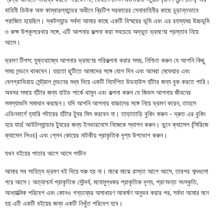
বাহিনী ডিউক অফ কাম্বারল্যান্ডের অধীনে ব্রিটিশ সরকারের সেনাবাহিনীর কাছে চূড়ান্তভাবে
পরাজিত হয়েছিল। স্কটল্যান্ড সর্বদা আমার কাছে একটি বিস্ময়ের ভূমি এবং এর রহস্যময় উচ্চভূমি
ও রুক্ষ উপকূলরেখার সঙ্গে, এটি আপনার কল্পনা করা সবচেয়ে অদ্ভুত ভ্রমণের প্রস্তাব নিয়ে
আসে।
ভ্রমণ টিপস: যুক্তরাজ্যে আপনার ভ্রমণের পরিকল্পনা করার সময়, নিশ্চিত করুন যে আপনি কিছু
সময় লন্ডনে থাকবেন। হয়তো ছুটিতে আমাদের সঙ্গে যোগ দিন এবং আমরা মেফেয়ার এবং
বেলগ্রাভিয়ায় সেন্ট্রাল লন্ডনের মধ্য দিয়ে একটি নির্দেশিত উডহাউস হাঁটার জন্য বুক করতে পারি।
অবসর সময়ে হাঁটার জন্য হাইড পার্কে থামুন এবং কল্পনা করুন যে জিভস আপনার জীবনের
সমস্যাগুলি সমাধান করছেন। যদি আপনি আপনার বাচ্চাদের সঙ্গে নিয়ে ভ্রমণ করেন, তাহলে
এডিনবার্গে হ্যারি পটারের হাঁটার ট্যুর মিস করবেন না। তাড়াতাড়ি বুকিং করুন - দ্রুত এর বুকিং
হয়ে যায়! আউটল্যান্ডার ট্যুরের জন্য ইনভারনেসে নিজেকে স্থাপন করুন। ডুনে ক্যাসেল (সিরিজে
ক্যাসেল লিওচ) এবং গ্লেন কোয়ের নাটকীয় প্রাকৃতিক দৃশ্য উপভোগ করুন।
যখন বইয়ের পাতার আগে আসে পর্যটন
আমার সব সাহিত্য ভ্রমণ বই দিয়ে শুরু হয় না। মাঝে মাঝে রাস্তা আগে আসে, তারপর শব্দগুলো
পরে আসে। অত্যাশ্চর্য প্রাকৃতিক সৌন্দর্য, মনোমুগ্ধকর প্রাকৃতিক দৃশ্য, প্রাণবন্ত সংস্কৃতি,
আধ্যাত্মিক পরিবেশ এবং কোনও গন্তব্যের অসাধারণ আকর্ষণ অনুভব করার পর, সর্বদা আমার মনে
হয় এটি একটি বইয়ের জন্য একটি নিখুঁত পরিবেশ হবে।