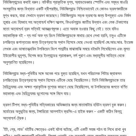
নিউজিল্যান্ডের কথাই ধরুন। নাটকীয় প্রাকৃতিক দৃশ্য, অ্যাডভেঞ্চার স্পোর্টস এবং সমৃদ্ধ মাওরি
সংস্কৃতির জন্য বিখ্যাত একটি দ্বীপরাষ্ট্র, নিউজিল্যান্ড নিশ্চিতভাবেই যে কোনও ভ্রমণকারীকে
মুগ্ধ করবে, যারা সেখানে ভ্রমণ করেছেন। নিউজিল্যান্ড সড়ক ভ্রমণের জন্য উপযুক্ত এবং নির্মল
তুষার এবং হিমবাহ সহ অত্যাশ্চর্য দক্ষিণ আল্পস, ফিওর্ডল্যান্ড জাতীয় উদ্যান এবং লেক টেকাপোর
মতো অত্যাশ্চর্য হ্রদ সত্যিই আমন্ত্রণমূলক। এতে অবাক হওয়ার কিছু নেই। তবে যদিও
মহাকাব্যিক বই - দ্য লর্ড অফ দ্য রিংস নিউজিল্যান্ডকে মাথায় রেখে লেখা হয়নি, তবুও এটিকে
চলচ্চিত্র রূপান্তরের জন্য চিত্রগ্রহণের স্থান হিসেবে বেছে নেওয়া হয়েছিল! জে.আর.আর. ইংরেজ
লেখক এবং ভাষাতত্ত্ববিদ টলকিয়েন বিংশ শতাব্দীর মাঝামাঝি সময়ে বইগুলি লিখেছিলেন এবং মূলত
ইউরোপীয় ভূদৃশ্য, বিশেষ করে ইংল্যান্ডের গ্রামাঞ্চল, নর্স পুরাণ এবং মধ্যযুগীয় সাহিত্য থেকে
অনুপ্রাণিত হয়েছিলেন।
নিউজিল্যান্ড মধ্য-পৃথিবীর সঙ্গে অনেক পরে যুক্ত হয়েছিল, যখন পরিচালক পিটার জ্যাকসন
চলচ্চিত্রের চিত্রগ্রহণের স্থান হিসেবে এটিকে বেছে নিয়েছিলেন। তিনি নিউজিল্যান্ডকে তার
বৈচিত্র্যময় এবং অক্ষত প্রাকৃতিক দৃশ্যের কারণে বেছে নিয়েছিলেন, যা টলকিয়েনের জগতে বর্ণিত
মহাকাব্য এবং বৈচিত্র্যময় ভূগোলের সঙ্গে মিলে যায়।
ভ্রমণ টিপস: মধ্য-পৃথিবীর সত্যিকারের অভিজ্ঞতার জন্য মাতামাটায় হবিটন ভ্রমণ বুক করুন।
মর্ডোরের অনুভূতির জন্য, টঙ্গারিরো আলপাইন ক্রসিং-এ হাইক করুন - একটি কঠিন কিন্তু
অত্যাশ্চর্য ট্রেক।
‘ইট, প্রে, লাভ’ বইটির ক্ষেত্রেও একই ঘটনা ঘটেছে, এটি একটি সহজ পঠন যা লিখে রাখা খুব
কঠিন। আমি স্প্যাগেটি ঘুরিয়েছি, পিৎজা খেয়েছি এবং অবশ্যই রোমে জেলটোর অফুরন্ত স্বাদ