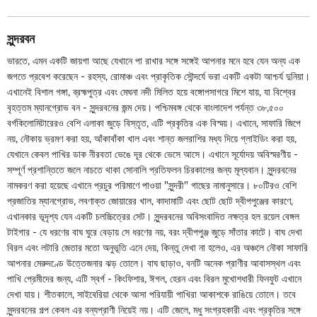
সুন্দরবন
ভারতে, এমন একটি জায়গা আছে যেখানে পা রাখার সঙ্গে সঙ্গেই আপনার মনে হবে যেন অন্য এক
জগতে প্রবেশ করেছেন - রহস্য, রোমাঞ্চ এবং প্রাকৃতিক সৌন্দর্যে ভরা একটি একটা আশ্চর্য দুনিয়া।
এখানেই বিশাল গঙ্গা, ব্রহ্মপুত্র এবং মেঘনা নদী মিলিত হয়ে বঙ্গোপসাগরে মিশে যায়, যা বিশ্বের
বৃহত্তম ম্যানগ্রোভ বন - সুন্দরবনের জন্ম দেয়। পশ্চিমবঙ্গ থেকে বাংলাদেশ পর্যন্ত ৩৮,৫০০
বর্গকিলোমিটারেরও বেশি এলাকা জুড়ে বিস্তৃত, এটি প্রকৃতির এক বিস্ময়। এখানে, সাফারি জিপে
নয়, নৌকায় ভ্রমণ করা হয়, আঁকাবাঁকা খাল এবং শান্ত জলরাশির মধ্য দিয়ে গ্লাইডিং করা হয়,
যেখানে কেবল পাখির ডাক নীরবতা ভেঙে দূর থেকে ভেসে আসে। এখানে সূর্যোদয় অবিস্মরণীয় -
সম্পূর্ণ প্রশান্তিতে জলে নাচতে থাকা সোনালি প্রতিফলন চিরকালের জন্য মূল্যবান। সুন্দরবনের
নামকরণ করা হয়েছে এখানে প্রচুর পরিমাণে পাওয়া "সুন্দরী" গাছের নামানুসারে। ৮০টিরও বেশি
প্রজাতির ম্যানগ্রোভ, লবণাক্ত জোয়ারের খাল, কাদামাটি এবং ছোট ছোট দ্বীপপুঞ্জের কারণে,
এখানকার ভূদৃশ্য যেন একটি চলচ্চিত্রের সেট। সুন্দরবনের অবিসংবাদিত নক্ষত্র হল রয়েল বেঙ্গল
টাইগার - যে ধরণের বাঘ ঘুরে বেড়ায় সে ধরণের নয়, বরং দ্বীপপুঞ্জ জুড়ে সাঁতার কাটে। বাঘ দেখা
বিরল এবং লটারি জেতার মতো অনুভূতি এনে দেয়, কিন্তু দেখা না হলেও, এর অঞ্চলে নৌকা সাফারি
আপনার মেরুদণ্ডে উত্তেজনার ঝড় তোলে। বাঘ ছাড়াও, বনটি অনেক প্রাণীর আবাসস্থল এবং
পাখি প্রেমীদের জন্য, এটি স্বর্গ - কিংফিশার, ঈগল, হেরন এবং বিরল মুখোশধারী ফিনফুট এখানে
দেখা যায়। শীতকালে, সাইবেরিয়া থেকে আসা পরিযায়ী পাখিরা আকাশকে রাঙিয়ে তোলে। তবে
সুন্দরবনের গল্প কেবল এর বন্যপ্রাণী নিয়েই নয়। এটি জেলে, মধু সংগ্রহকারী এবং প্রকৃতির সঙ্গে