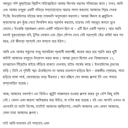
অদ্ভুত গলি মুম্বইয়ের ব্রিটিশ লাইব্রেরিতে আমার কিশোর বয়সের শনিবারের মতো। তখন, আমি
এবং আমার বন্ধুরা একটি পবিত্র সপ্তাহান্তের আচার পালন করতাম: আমাদের প্রিয় লেখক
পি.জি. উডহাউসের বইয়ের জন্য তাকগুলি অনুসন্ধান করতাম। আমরা জিভস বা ব্ল্যান্ডিংস
ক্যাসেলের গল্প খুঁজে পেতে ফিসফিস করে প্রার্থনা করতাম, তারপর সেই অদ্ভুত জগতে ডুবে
যেতাম। ইংরেজি গ্রামাঞ্চল কেবল একটি পরিবেশ ছিল না - এটি ছিল একটি স্বপ্ন। আর আমি
যখনই যুক্তরাজ্যে যাই, টুপির দোকান এবং ট্রেন স্টেশন দেখে সেই স্বপ্নেই বেঁচে থাকি! আর গত
বছর, এই জীবন্ত স্বপ্নই যেন বাস্তব হয়ে উঠল।
আমি এবং আমার স্কুলের বন্ধু আমেরিকা প্রবাসী মহালক্ষ্মী, কয়েক বছর ধরে প্রতি বছর ছুটি
কাটাই আমাদের বন্ধুত্ব উদ্‌যাপন করার জন্য। আমরা লন্ডনে ছিলাম এবং নিজেদেরকে ১৭,
ডানরাভেন স্ট্রিটের বাইরে দাঁড়িয়ে থাকতে দেখলাম, হাইড পার্কের কাছে। উডহাউসের লন্ডনের
বাড়ি। তিনি যে পৃথিবী শব্দে এঁকেছিলেন তা আমার চারপাশে ছড়িয়ে ছিল - রাজকীয় স্কোয়ার, পাতা
ছড়িয়ে থাকা পার্ক, মেফেয়ারের ভদ্র নীরবতা। মনে হচ্ছিল যেন আমার কল্পনা ইট এবং পাথরে
বাস্তবায়িত হয়েছে।
আজ, আমাদের নখদর্পণে এত ভিডিও কন্টেন্ট সহজলভ্য হওয়ায় কল্পনা করার খুব বেশি কিছু বাকি
নেই। কেবল এমন জায়গা আবিষ্কার করা উচিত, যা বর্ণনা করা হয়েছে। বই এবং আপনি এখনও যা
দেখেননি তা যতটা বিশেষ, ততটাই আমাদের ব্যক্তিগত, সেগুলি আমাদের এবং কেবল আমাদের,
যেমন তারা আমাদের কল্পনা।
তাই আমি ভাবলাম এই সপ্তাহে এমন