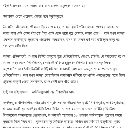
বইগুলি একবার দেখে নেওয়া যাক যা ভ্রমণের অনুপ্রেরণা জোগায়।
উডহাউস থেকে ওয়ান্ডস: মেয়ের সঙ্গে স্কটল্যান্ডে
উডহাউস যদি আমার যৌবনের প্রিয় লেখক হয়, তাহলে হ্যারি পটার আমার মেয়ের। আমার মনে
আছে সারা সেই মোটা বইগুলো নিয়ে ছোট ছোট পায়ে ঘুরে বেড়াত, অবাক চোখে। তাই যখন আমরা
একসঙ্গে স্কটল্যান্ড ভ্রমণের পরিকল্পনা করেছিলাম, তখন তা কেবল দুর্গ আর হুইস্কির জন্য নয়,
বরং হগওয়ার্টস নিয়ে।
আমরা এডিনবার্গের পাথরের নির্মিত রাস্তায় ঘুরে বেড়িয়েছিলাম, জে.কে. রাউলিং যে ক্যাফেতে প্রথম
দিকের অধ্যায়গুলো লিখেছিলেন, সেখানেই কফিতে চুমুক দিয়েছিলাম। ডায়াগন অ্যালিকে
অনুপ্রাণিত করে তৈরি ভিক্টোরিয়া স্ট্রিটে আমরা জাদুবিদ্যায় ভরা অদ্ভুত দোকানগুলোতে ঘুরে
বেড়িয়েছিলাম। আর যখন আমরা গ্লেনফিনান ভায়াডাক্টে দাঁড়িয়ে হগওয়ার্টস এক্সপ্রেসের মতো স্টিম
ট্রেনের ধাক্কা খেতে দেখছিলাম, তখন সেটা ছিল খাঁটি জাদু।
ইনটু দ্য হাইল্যান্ডস – আউটল্যান্ডার্স-এর চিরকালীন জাদু
স্কটল্যান্ডে থাকাকালীন, আমি ডায়ানা গ্যাবালডনের ঐতিহাসিক ফ্যান্টাসি উপন্যাস, আউটল্যান্ডার,
যা আজ একটি খুব জনপ্রিয় টেলিভিশন সিরিজ, তা দেখার লোভ সামলাতে পারিনি। দ্বিতীয়
বিশ্বযুদ্ধের সময়কালের প্রেক্ষাপটে, উপন্যাসটি আমাদের ১৮ শতকের স্কটল্যান্ডে পুরোনো সময়ে
ভ্রমণের দিকে নিয়ে যায়। কুলোডেন ব্যাটলফিল্ডে দাঁড়িয়ে, আপনি জ্যাকোবাইট উত্থানের প্রতি
শ্রদ্ধা জানাতে সাহায্য করতে পারবেন না, যেখানে চার্লস এডওয়ার্ড স্টুয়ার্ট (বনি প্রিন্স চার্লি)-এর