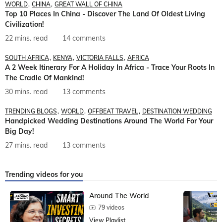
WORLD
CHINA
GREAT WALL OF CHINA
Top 10 Places In China - Discover The Land Of Oldest Living
Civilization!
22 mins. read
14 comments
SOUTH AFRICA
KENYA
VICTORIA FALLS
AFRICA
A 2 Week Itinerary For A Holiday In Africa - Trace Your Roots In
The Cradle Of Mankind!
30 mins. read
13 comments
TRENDING BLOGS
WORLD
OFFBEAT TRAVEL
DESTINATION WEDDING
Handpicked Wedding Destinations Around The World For Your
Big Day!
27 mins. read
13 comments
Trending videos for you
Around The World
79 videos
View Playlist