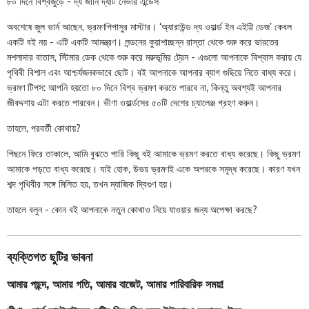
৮০ দিনে বিশ্বজুড়ে - দ্য জার্নি দ্যাট নেভার এন্ডেস
অবশেষে জুল ভার্ন আছেন, ভ্রমণপিপাসুর মাস্টার। ‘অ্যারাউন্ড দ্য ওয়ার্ল্ড ইন এইট্টি ডেজ’ কেবল
একটি বই নয় - এটি একটি আমন্ত্রণ। লন্ডনের কুয়াশাচ্ছন্ন রাস্তা থেকে শুরু করে ভারতের
মশলাদার বাতাস, স্টিমার ডেক থেকে শুরু করে মরুভূমির ট্রেন - এগুলো আপনাকে বিশ্বাস করায় যে
পৃথিবী বিশাল এবং আশ্চর্যজনকভাবে ছোট। বই আপনাকে আপনার ব্যাগ গুছিয়ে নিতে বাধ্য করে।
ভ্রমণ টিপস: আপনি হয়তো ৮০ দিনে বিশ্ব ভ্রমণ করতে পারবে না, কিন্তু অবশ্যই আপনার
জীবদ্দশায় এটা করতে পারবেন। ভীণা ওয়ার্ল্ডসের ৫০টি দেশের চ্যালেঞ্জ গ্রহণ করুন।
তাহলে, পরবর্তী কোথায়?
পিছনে ফিরে তাকালে, আমি বুঝতে পারি কিছু বই আমাকে ভ্রমণ করতে বাধ্য করেছে। কিছু ভ্রমণ
আমাকে পড়তে বাধ্য করেছে। যাই হোক, উভয় ভ্রমণই একে অপরকে সমৃদ্ধ করেছে। কারণ যখন
শব্দ পৃথিবীর সঙ্গে মিলিত হয়, তখন ম্যাজিক দ্বিগুণ হয়।
তাহলে বলুন - কোন বই আপনাকে নতুন কোথাও নিয়ে যাওয়ার জন্য অপেক্ষা করছে?
ব্যক্তিগত ছুটির ভাবনা
আমার পছন্দ
,
আমার গতি
,
আমার বাজেট
,
আমার পারিবারিক সময়!