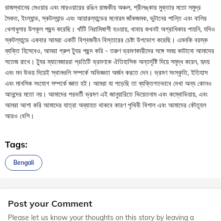
রাজস্থানের মেওয়ার এবং মারওয়ারের রঙিন রাজকীয় অঞ্চল, শ্রীলঙ্কার মুক্তার মতো সমুদ্র
সৈকত, ইংল্যান্ড, স্কটল্যান্ড এবং আয়ারল্যান্ডের মনোরম জাঁকজমক, ভুটানের শান্তি এবং বালির
খেলাধুলার উপকূল পছন্দ করেছি। খাঁটি নিরামিষাশী হওয়ায়, খাবার কখনই অগ্রাধিকার পায়নি, যদিও
স্কটল্যান্ডে একবার আমরা একটি বিশ্বজনীন বিস্তারের চেষ্টা উপভোগ করেছি। এমনকি বয়স্ক
ব্যক্তি হিসেবেও, আমরা গ্রুপ ট্যুর পছন্দ করি - তরুণ ভ্রমণকারীদের সঙ্গে সময় কাটানো আমাদের
সতেজ রাখে। ট্যুর ম্যানেজাররা প্রতিটি ভ্রমণকে ঐতিহাসিক অন্তর্দৃষ্টি দিয়ে সমৃদ্ধ করেন, হৃদয়
এবং মন উভয় দিয়েই স্থানগুলি সম্পর্কে অভিজ্ঞতা অর্জন করতে দেন। ভ্রমণ সংস্কৃতি, ইতিহাস
এবং মানসিক সংযোগ সম্পর্কে জ্ঞাত হই। আমরা যা পড়েছি তা ব্যক্তিগতভাবে দেখা অন্য কোনও
আনন্দের মতো নয়। আমাদের পরবর্তী ভ্রমণ এই জানুয়ারিতে ভিয়েতনাম এবং কম্বোডিয়ায়, এবং
আমরা আশা করি আমাদের যাত্রা অব্যাহত থাকবে কারণ পৃথিবী বিশাল এবং আমাদের কৌতূহল
আরও বেশি।
Tags:
Bengali
Post your Comment
Please let us know your thoughts on this story by leaving a