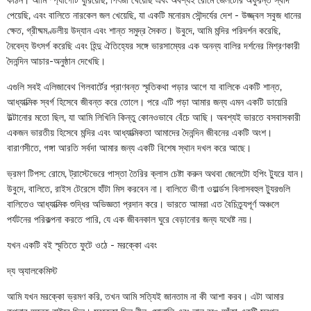
পেয়েছি, এবং বালিতে নারকেল জল খেয়েছি, যা একটি মনোরম সৌন্দর্যের দেশ - উজ্জ্বল সবুজ ধানের
ক্ষেত, গ্রীষ্মমণ্ডলীয় উদ্যান এবং শান্ত সমুদ্র সৈকত। উবুদে, আমি মন্দির পরিদর্শন করেছি,
নৈবেদ্য উৎসর্গ করেছি এবং হিন্দু ঐতিহ্যের সঙ্গে ভারসাম্যের এক অনন্য বালির দর্শনের মিশ্রণকারী
দৈনন্দিন আচার-অনুষ্ঠান দেখেছি।
এগুলি সবই এলিজাবেথ গিলবার্টের প্রাণবন্ত স্মৃতিকথা পড়ার আগে যা বালিকে একটি শান্ত,
আধ্যাত্মিক স্বর্গ হিসেবে জীবন্ত করে তোলে। পরে এটি পড়া আমার জন্য এমন একটি ডায়েরি
উল্টানোর মতো ছিল, যা আমি লিখিনি কিন্তু কোনওভাবে বেঁচে আছি। অবশ্যই ভারতে বসবাসকারী
একজন ভারতীয় হিসেবে মন্দির এবং আধ্যাত্মিকতা আমাদের দৈনন্দিন জীবনের একটি অংশ।
বারাণসীতে, গঙ্গা আরতি সর্বদা আমার জন্য একটি বিশেষ স্থান দখল করে আছে।
ভ্রমণ টিপস: রোমে, ট্রাস্টেভেরে পাস্তা তৈরির ক্লাস চেষ্টা করুন অথবা জেলেটো হপিং ট্যুরে যান।
উবুদে, বালিতে, রাইস টেরেসে হাঁটা মিস করবেন না। বালিতে ভীণা ওয়ার্ল্ডস বিলাসবহুল ট্যুরগুলি
বালিতেও আধ্যাত্মিক শুদ্ধির অভিজ্ঞতা প্রদান করে। ভারতে আমরা এত বৈচিত্র্যপূর্ণ অঞ্চলে
পর্যটনের পরিকল্পনা করতে পারি, যে এক জীবনকাল ঘুরে বেড়ানোর জন্য যথেষ্ট নয়।
যখন একটি বই স্মৃতিতে ফুটে ওঠে - মরক্কো এবং
দ্য অ্যালকেমিস্ট
আমি যখন মরক্কো ভ্রমণ করি, তখন আমি সত্যিই জানতাম না কী আশা করব। এটা আমার