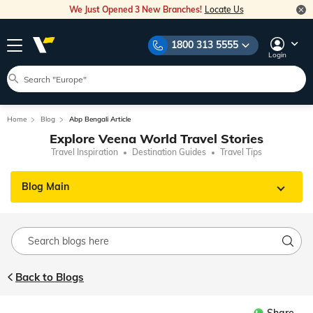
We Just Opened 3 New Branches!
Locate Us
1800 313 5555
Login
Home
Blog
Abp Bengali Article
Explore Veena World Travel Stories
Travel Inspiration
Destination Guides
Travel Tips
Blog Main
Back to Blogs