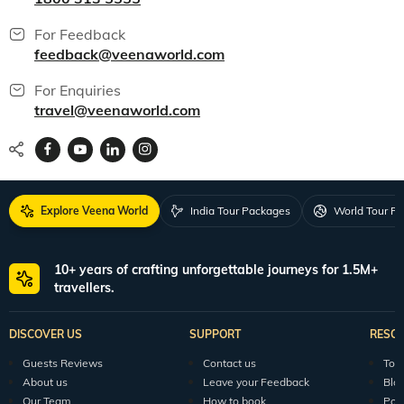
For Feedback
feedback@veenaworld.com
For Enquiries
travel@veenaworld.com
Explore Veena World
India Tour Packages
World Tour P
10+ years of crafting unforgettable journeys for 1.5M+
travellers.
DISCOVER US
SUPPORT
RESO
Guests Reviews
Contact us
Tour
About us
Leave your Feedback
Blo
Our Team
How to book
Pod