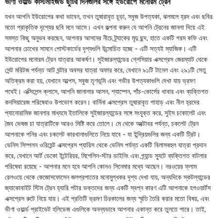
ভীণা ওয়ার্ল্ড কাস্টমাইজড ছুটির দিনগুলির সঙ্গে ইউরোপে মনোরম ট্রেন
যখন আপনি ইউরোপের কথা ভাবেন, তখন তুষারাবৃত চূড়া, সবুজ উপত্যকা, ঝলমলে হ্রদ এবং ছবির
মতো প্রাকৃতিক দৃশ্যের ছবি মনে আসে। এখন কল্পনা করুন যে আপনি ট্রেনের জানলা দিয়ে এই
সমস্ত কিছু অনুভব করছেন, আপনার আসনের নীচে ট্র্যাকের মৃদু ছন্দ, হাতে একটি গরম কফি এবং
আপনার চোখের সামনে পোস্টকার্ডের দৃশ্যগুলি উন্মোচিত হচ্ছে - এটি সত্যই ম্যাজিক। এটি
ইউরোপের মনোরম ট্রেন যাত্রার আকর্ষণ। সুইজারল্যান্ডের গ্লেসিয়ার এক্সপ্রেস জেরম্যাট থেকে
সেন্ট মরিটজ পর্যন্ত আট ঘন্টার অবসর যাত্রা অফার করে, যেখানে ৯১টি টানেল এবং ২৯১টি সেতু
অতিক্রম করা হয়, যেখানে আল্পস, সবুজ তৃণভূমি এবং গভীর উপত্যকাগুলি দেখা যায় ভ্রমণ
পথেই। এক্সিলেন্স ক্লাসে, আপনি জানালার আসন, শ্যাম্পেন, পাঁচ-কোর্সের খাবার এবং ব্যক্তিগত
কনসিয়ারেজ পরিষেবাও উপভোগ করেন। বার্নিনা এক্সপ্রেস তুষারাবৃত পাহাড় এবং নীল হ্রদের
প্যানোরামিক জানলার মাধ্যমে ইতালিকে সুইজারল্যান্ডের সঙ্গে সংযুক্ত করে, সুইস চকোলেট এবং
জৈব ভেষজ চা যাত্রাটিকে আরও মিষ্টি করে তোলে। মে থেকে অক্টোবর পর্যন্ত, চকলেট ট্রেন
আপনাকে পনির এবং চকলেট কারখানাগুলিতে নিয়ে যাবে - যা ইন্দ্রিয়গুলির জন্য একটি ট্রিট।
ভেনিস সিম্পলন ওরিয়েন্ট এক্সপ্রেস প্যারিস থেকে ভেনিস পর্যন্ত একটি বিলাসবহুল যাত্রা প্রদান
করে, যেখানে আর্ট ডেকো ইন্টেরিয়র, মিশেলিন-স্টার ডাইনিং এবং গ্র্যান্ড স্যুটে ব্যক্তিগত বাটলার
পরিষেবা রয়েছে - আপনার মনে হবে আপনি কোনও সিনেমার মধ্যে আছেন। নরওয়ের ফ্লাম
রেলওয়ে থেকে কেজোসফোসেন জলপ্রপাতের মনোমুগ্ধকর দৃশ্য দেখা যায়, অন্যদিকে স্কটল্যান্ডের
জ্যাকোবাইট স্টিম ট্রেন হ্যারি পটার ভক্তদের জন্য একটি স্বপ্ন কারণ এটি আপনাকে হগওয়ার্টস
এক্সপ্রেস রুটে নিয়ে যায়। এই প্রতিটি ভ্রমণ চিরকালের জন্য স্মৃতি তৈরি করার মতো বিষয়, এবং
ভীণা ওয়ার্ল্ড প্রাইভেট হলিডেজ এগুলিকে অনন্যভাবে আপনার একান্ত করে তুলতে পারে। তাই,