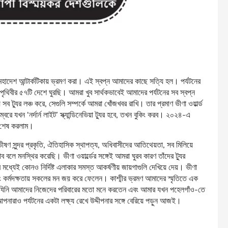
মহাদেশ আন্টার্কটিকায় ভ্রমণ করা। এই স্বপ্ন আমাদের কাছে সত্যি হল। পর্যটনের
থিবীর ৫৭টি দেশে ঘুরছি। আমরা খুব সার্থকভাবেই আমাদের পর্যটনের সব স্বপ্ন
ব ট্যুর লঞ্চ করে, সেগুলি সম্পর্কে আমরা খোঁজখবর রাখি। তার প্রমাণ ভীণা ওয়ার্ল্ড
রে যখন ‘নর্দার্ন লাইট’ স্ক্যান্ডিনেভিয়া ট্যুর হবে, তখন বুকিং করব। ২০২৪-এ
র’ শেষ করলাম।
ীষণ সুন্দর প্রকৃতি, ঐতিহাসিক স্থাপত্য, অধিবাসীদের আতিথেয়তা, সব মিলিয়ে
লে মনস্থির করেছি। ভীণা ওয়ার্ল্ডের সঙ্গেই আমরা ঘুরব কারণ তাঁদের ট্যুর
র মধ্যেই কোনও নির্দিষ্ট এলাকার সমস্ত আকর্ষণীয় জায়গাগুলি দেখিয়ে দেয়। ভীণা
্ব এবং কর্মদক্ষতায় সকলের মন জয় করে ফেলেন। কাশ্মীর ভ্রমণ আমাদের স্মৃতিতে এক
ের। যিনি আমাদের নিজেদের পরিবারের মতো মনে করতেন এবং আমার যখন পহেলগাঁও-তে
পনারাও পর্যটনের একটা লক্ষ্য রেখে উদ্দীপনার সঙ্গে বেরিয়ে পড়ুন আজই।