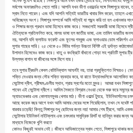
অনেক সুযোগ রয়েছে। সিঙ্গাপুরে আমি যখন হকার সেন্টারে যাই, নিশ্চিতভাবেই বন্ধুদে
সর্বশেষ অফারগুলিও পেতে পারি। আপনি যখন ভীণা ওয়ার্ল্ডের সঙ্গে সিঙ্গাপুরে যাবেন
স্বাদ নিতে পারেন। এবং যদি আপনি সত্যিই ভারতীয় খাবার মিস করেন, তাহলে এখানে 
অবিচ্ছেদ্য অংশ। সিঙ্গাপুর সম্পর্কে আমি সত্যিই যা পছন্দ করি তা হল এখানকার সাংস্
ও শিক্ষার জন্য প্রধান ভাষা হিসেবে কাজ করে। সবগুলোই সরকারী ভাষা হিসেবে স্বীকৃ
ঐতিহ্যকে প্রতিফলিত করে, মালয় ভাষা হল জাতীয় ভাষা, এবং তামিল ভারতীয় জনসংখ
নয়, আপনি যদি ক্লাউড ফরেস্ট এবং ফুলের গম্বুজ এবং ফ্লাওয়ার ডোম পরিদর্শন এবং
সুপার গাছের সারি। ২৫ থেকে ৫০ মিটার পর্যন্ত উচ্চতা বিশিষ্ট এই দুর্দান্ত কাঠামোগুলি
উপাদান হিসেবেও কাজ করে। ধাতু ও কংক্রিটে বাঁধানো গোড়া সহ প্রতিটি সুপার ট্রি অগ
উল্লম্ব বাগান যা জীবনের সঙ্গে মিশে যায়।
তবে সুপার ট্রিগুলি কেবল বোটানিক্যাল আশ্চর্যই নয়, তারা প্রযুক্তিগত বিস্ময়
শক্তি দেওয়ার জন্য সৌর শক্তি ব্যবহার করে, যা রাতে উদ্যানগুলিকে আলোকিত কর
সেন্টোসা দ্বীপ, গ্রীষ্মমণ্ডলীয় স্থান, প্রায় স্বর্গের মতো সুন্দর। আমরা যখন সিঙ
পাবেন এই সেন্টোসা দ্বীপে। আদিম সৈকতে বিশ্রাম নেওয়া থেকে শুরু করে সমুদ্রে 
অ্যাডভেঞ্চার এবং কোলাহলমুখর খেলার মাঠ। ভীণা ওয়ার্ল্ড ট্যুরে, ইউনিভার্সালে
আছে কয়েক বছর আগে যখন আমি আমার মেয়ের সঙ্গে গিয়েছিলাম, তখন সে যথেষ্ট 
বারবার চড়েছি! কিন্তু সিঙ্গাপুর শুধু ছোটদের জন্য নয়! আমার শেষ ট্রিপে, আমি একজন
সেন্টোসার ইউনিকর্ন নাইটক্লাব এবং চমৎকার সামুদ্রিক রিসর্ট যা হানিমুন করার জন্য আদ
মাধ্যমে নিজেকে খুশি করতে
কোনও কিছুরই অভাব নেই। জীবনে আভিজাত্যের স্বাদ পেতে, সিঙ্গাপুরে থাকার জন্য 