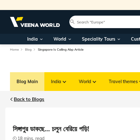
India
World
Speciality Tours
Cus
Home
Blog
Singapore Is Calling Abp Article
Blog Main
India
World
Travel themes
Back to Blogs
সিঙ্গাপুর ডাকছে... চলুন বেরিয়ে পড়ি!
18 mins. read