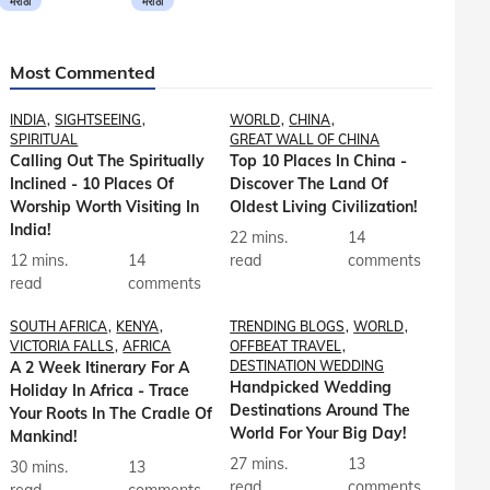
मराठी
मराठी
Most Commented
INDIA
SIGHTSEEING
WORLD
CHINA
SPIRITUAL
GREAT WALL OF CHINA
Calling Out The Spiritually
Top 10 Places In China -
Inclined - 10 Places Of
Discover The Land Of
Worship Worth Visiting In
Oldest Living Civilization!
India!
22 mins.
14
12 mins.
14
read
comments
read
comments
SOUTH AFRICA
KENYA
TRENDING BLOGS
WORLD
VICTORIA FALLS
AFRICA
OFFBEAT TRAVEL
A 2 Week Itinerary For A
DESTINATION WEDDING
Handpicked Wedding
Holiday In Africa - Trace
Destinations Around The
Your Roots In The Cradle Of
World For Your Big Day!
Mankind!
27 mins.
13
30 mins.
13
read
comments
read
comments