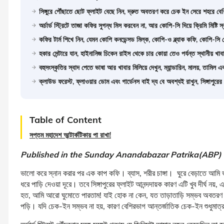
সিঙ্গুরে পৌঁছাতে ছোট ফ্লাইট বেছে নিন, দ্রুত অবতরণ করে চেক ইন সেরে শহরে বে
অর্চার্ড স্ট্রিটে তাজা কফির সুগন্ধ মিস করবেন না, আর কোপি-সি দিয়ে ক্রিমি মিষ্টি স
কফির টার্ম শিখে নিন, যেমন কোপি কনডেন্সড মিল্ক, কোপি-ও ব্ল্যাক কফি, কোপি-
হকার সেন্টারে যান, হাইনানিজ চিকেন রাইস থেকে চার কোয়া তেও পর্যন্ত স্থানীয় খা
বহুসংস্কৃতির স্বাদ পেতে ভাষা আর খাবার মিলিয়ে দেখুন, ম্যান্ডারিন, মালয়, তামিল
ক্লাউড ফরেস্ট, ফ্লাওয়ার ডোম এবং গার্ডেনস বাই দ্য বে অবশ্যই রাখুন, সিঙ্গাপুর
Table of Content
সপ্তম মহাদেশ আন্টার্কটিকায় পা রাখা!
Published in the Sunday Anandabazar Patrika(ABP) o
ভালো করে স্নান করার পর এক কাপ কফি। ব্যাস, শরীর চাঙ্গা। ঘুরে বেড়াতে আমি 
ধরে পাড়ি দেওয়া দূরে। তবে সিঙ্গাপুরের ফ্লাইট আনন্দদায়ক কারণ এটি খুব দীর্ঘ 
হত, আমি আরো ঘুমোতে পারতাম! যাই হোক না কেন, যত তাড়াতাড়ি সম্ভব অবতরণ কর
পড়ি। যদি চেক-ইন সম্ভব না হয়, কারণ বেশিরভাগ আন্তর্জাতিক চেক-ইন শুধুমাত্