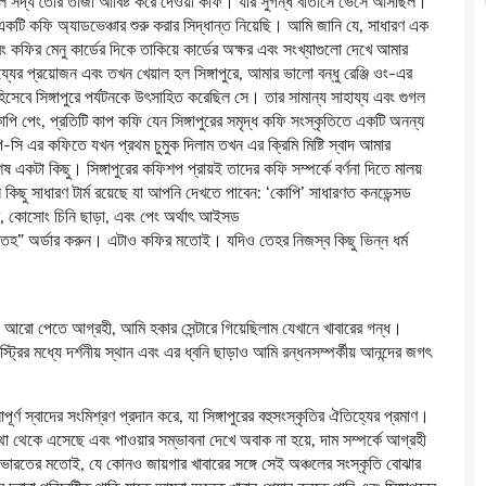
তা হল সদ্য তৈরি তাজা আবিষ্ট করে দেওয়া কফি। যার সুগন্ধ বাতাসে ভেসে আসছিল।
ি কফি অ্যাডভেঞ্চার শুরু করার সিদ্ধান্ত নিয়েছি। আমি জানি যে, সাধারণ এক
কফির মেনু কার্ডের দিকে তাকিয়ে কার্ডের অক্ষর এবং সংখ্যাগুলো দেখে আমার
 প্রয়োজন এবং তখন খেয়াল হল সিঙ্গাপুরে, আমার ভালো বন্ধু রেঞ্জি ওং-এর
িসেবে সিঙ্গাপুরে পর্যটনকে উৎসাহিত করেছিল সে। তার সামান্য সাহায্য এবং গুগল
ি পেং, প্রতিটি কাপ কফি যেন সিঙ্গাপুরের সমৃদ্ধ কফি সংস্কৃতিতে একটি অনন্য
সি এর কফিতে যখন প্রথম চুমুক দিলাম তখন এর ক্রিমি মিষ্টি স্বাদ আমার
টা কিছু। সিঙ্গাপুরের কফিশপ প্রায়ই তাদের কফি সম্পর্কে বর্ণনা দিতে মালয়
কিছু সাধারণ টার্ম রয়েছে যা আপনি দেখতে পাবেন: ‘কোপি’ সাধারণত কনডেন্সড
, কোসোং চিনি ছাড়া, এবং পেং অর্থাৎ আইসড
হ” অর্ডার করুন। এটাও কফির মতোই। যদিও তেহর নিজস্ব কিছু ভিন্ন ধর্ম
্বাদ আরো পেতে আগ্রহী, আমি হকার সেন্টারে গিয়েছিলাম যেখানে খাবারের গন্ধ।
রির মধ্যে দর্শনীয় স্থান এবং এর ধ্বনি ছাড়াও আমি রন্ধনসম্পর্কীয় আনন্দের জগৎ
ণ স্বাদের সংমিশ্রণ প্রদান করে, যা সিঙ্গাপুরের বহুসংস্কৃতির ঐতিহ্যের প্রমাণ।
থা থেকে এসেছে এবং পাওয়ার সম্ভাবনা দেখে অবাক না হয়ে, দাম সম্পর্কে আগ্রহী
ারতের মতোই, যে কোনও জায়গার খাবারের সঙ্গে সেই অঞ্চলের সংস্কৃতি বোঝার