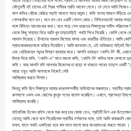
অর্চার্ড স্ট্রিটে পৌঁছনোর সঙ্গে সঙ্গেই প্রথম যে জিনিসটা আমার নজর কেড়েছিল 
কৌতূহলী হই তাদের এই প্রিয় পানীয়র প্রতি আবেগ দেখে। তা দেখে আমি নিজেও একট
কাপ কফির খোঁজে বেরিয়ে পড়াই আনতে পারে আনন্দ। কফি শপের সামনে দাঁড়িয়ে এবং 
গোলকধাঁধা মনে হল। মনে হল যেন একটি গোপন কোড। নিশ্চিতভাবেই আমার সাহায্যের
সঙ্গে বিভিন্ন আলোচনার কথা। মনে পড়ে গেল ভারতের সিঙ্গাপুরের পর্যটন পরিচালক হ
থেকে কিছু সাহায্য নিয়ে আমি খুব তাড়াতাড়িই পথটা শিখে নিয়েছি। কোপি থেকে কোপ
আভাস দিয়েছে। চিনাদের প্রভাব মিশেছে মালয় এবং ভারতীয় ঐতিহ্যে। আমি কোপি-
স্বাদকোরকগুলোকে ভরিয়ে দিয়েছিল। আমি জানতাম যে, এই অভিজ্ঞতা সত্যিই বিশেষ এক
এবং হোক্কিয়েন শব্দের মিশ্রণ ব্যবহার করে। আপনি ভাবছেন ‘কোপি-সি’ কী, এখানে 
মিল্ক দিয়ে কফি, “কোপি-ও” মানে কালো কফি, ‘কোপি-সি’ কফির সঙ্গে মেশানো দুধ
কফি। আর আপনি যদি আপনার বিকেলের চা ছাড়া না থাকতে পারেন তাহলে একটি “তে
আছে তবুও আমি আপনাকে নিজেই সেটা
আবিষ্কার করতে দিলাম।
কিন্তু কফি ছিল সিঙ্গাপুরে আমার রন্ধনসম্পর্কীয় অভিযানের শুরুমাত্র। স্থানীয় স
ঝলসানো ওকস এবং ঝোলের বুদবুদ গন্ধে বাতাস ভরেছিল। এখানে, প্রাণবন্ত ট্যাপেস্ট্
আবিষ্কার করেছি।
হাইনানিজ চিকেন রাইস থেকে শুরু করে চার কোয়া তেও, প্রতিটি ডিশ এক উত্তেজনাপূর্
যেহেতু আমি খেতে বসে গিয়েছিলাম স্থানীয় দর্শকদের সঙ্গে, তাই আমি খাবারগুলি কো
হলাম, যাতে সবাই একত্রিত হয়ে কম দামে ভালো করে খাওয়াদাওয়া করতে পারেন । ভ