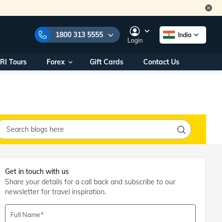
1800 313 5555
India
Login
RI Tours
Forex
Gift Cards
Contact Us
e Numbers:
1800 313 5555
call us on:
+91 22 2101 7979
+91 22 2101 6969
onals/
Within India
ng
+91 915 200 4511
Outside India
+91 887 997 2221
aworld.com
Get in touch with us
Share your details for a call back and subscribe to our
na World Office
newsletter for travel inspiration.
urs
10AM - 7PM
Full Name