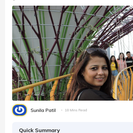
Sunila Patil
18 Mins Read
Quick Summary