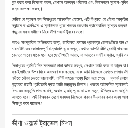
বুক করার কথা বিবেচনা করুন, যেখানে অনবদ্য পরিষেবা এবং বিলাসবহুল সুযোগ-সুবি
জন্য অপেক্ষা করছে।
মেরিনা বে স্যান্ডস হল সিঙ্গাপুরের আইকনিক হোটেল, এটি বিখ্যাত এর নৌকা আকৃতির
স্যান্ডস বা এমবিএস-এ স্কাইলার্ক পুরো শহরের চমৎকার প্যানোরামিক দৃশ্যের জন্
পছন্দের সফর সঙ্গীদের নিয়ে ভীণা ওয়ার্ল্ড ট্যুরের সঙ্গে।
আরও সাংস্কৃতিক অভিজ্ঞতার জন্য, জাতিগত কোয়ের প্রাণবন্ত জেলাগুলিতে যান যে
চায়নাটাউনের কোলাহলপূর্ণ রাস্তাগুলি ঘুরে দেখুন, যেখানে আপনি ঐতিহ্যবাহী খাবারে
বেড়াতে পারেন যাকে মনে হবে ছোটোখাটো ভারত, যা ভারতের দর্শনীয় স্থান, ধ্বনি এ
সিঙ্গাপুরের প্রতিটি দিন সবসময়ই নানা ঘটনায় ভরপুর, সেখানে আমি কাজ বা আনন্দ যা 
স্কাইলাইনের উপর দিয়ে অবতরণ শুরু করেছে, এবং আমি নিজেকে দেখতে পেলাম ঐতিহাসি
নদীতে নৌকা চড়তে ভালোবাসি, নদীটি শহরের মধ্যে দিয়ে বয়ে গেছে। ক্লার্ক কোয়
নৃত্যরত মায়াবী প্রতিচ্ছবি দ্বারা আমি মন্ত্রমুগ্ধ ছিলাম। শহরের আইকনিক স্কাই
বিস্ময়ের অনুভূতি লাভ করেছি, অবাক হয়েছি পুরোনো এবং নতুন, ঐতিহ্য এবং আধুনিকতা
আসতে হবে। এই বিস্ময়কর দেশে সবসময় নিজেকে বারবার উদ্ভাবন করার জন্য আপনি
সিঙ্গাপুর কবে যাচ্ছেন?
ভীণা ওয়ার্ল্ড ট্রাভেল মিশন