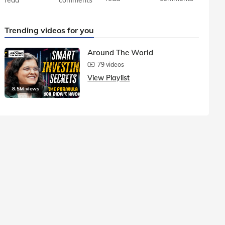
Trending videos for you
Around The World
79 videos
View Playlist
8.5M views
1.5M vie