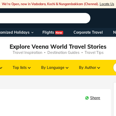
We're Open, now in Vadodara, Kochi & Nungambakkam (Chennai).
Locate Us
Flights
tomized Holidays
Corporate Travel
N
New
Our Toll Fre
Explore Veena World Travel Stories
You can also 
Travel Inspiration
Destination Guides
Travel Tips
Foreign Nati
NRIs travelli
Top lists
By Language
By Author
travel@veen
Share
Nearest Vee
Business ho