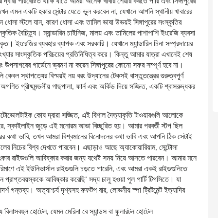
র দ্বারা পরিবেষ্টিত থাকি যাতে আমরা অনেক খাবার শেয়ার করতে পারি এবং সিঙ্গাপুরের
, তখন এমন একটি হকার সেন্টার যেতে ভুল করবেন না, যেখানে আপনি স্থানীয় খাবারের
ধোসা স্টলে যান, কারণ ধোসা এবং তামিল ভাষা উভয়ই সিঙ্গাপুরের সংস্কৃতির
কৃতিক বৈচিত্র্য। ম্যান্ডারিন চাইনিজ, মালয় এবং তামিলের পাশাপাশি ইংরেজি ব্যবসা
ত। ইংরেজির ব্যবহার ব্যাপক এবং সরকারি। যেখানে ম্যান্ডারিন চিনা সম্প্রদায়ের
্যার সাংস্কৃতিক পরিচয়ের প্রতিনিধিত্ব করে। কিন্তু আমার যাত্রা এখানেই শেষ
 উপসাগরের গার্ডেনে ভ্রমণ না করেন সিঙ্গাপুরের কোনো সফর সম্পূর্ণ হবে না।
 কেবল স্থাপত্যের বিস্ময়ই নয় বরং উদ্যানের টেকসই বাস্তুতন্ত্রের গুরুত্বপূর্ণ
ণিত গ্রীষ্মমন্ডলীয় গাছপালা, ফার্ন এবং অর্কিড দিয়ে সজ্জিত, একটি শ্বাসরুদ্ধকর
ও। ফোটোভোলটাইক কোষ দ্বারা সজ্জিত, এই বিশাল দৈত্যাকৃতি টাওয়ারগুলি আলোকে
ে, স্কাইলাইন জুড়ে এই মনোরম আভা বিচ্ছুরিত হয়। আমার পরবর্তী স্টপ ছিল
্গাপুরের কথা ভাবি, তখন আমরা বিশ্বমানের বিনোদনের কথা ভাবি এবং আপনি ঠিক সেটাই
জলের নিচের বিশ্ব দেখতে পারবেন। এছাড়াও আছে অ্যাকোয়ারিয়াম, সেন্টোসা
র চমৎকার রাইডগুলি আবিষ্কার করার জন্য যথেষ্ট সময় নিয়ে আসতে পারবেন। আমার মনে
পরিমাণে এই ইউনিভার্সাল রাইডগুলি চড়তে পারেনি, এবং আমরা একই রাইডগুলিতে
 প্রাপ্তবয়স্ককে আবিষ্কার করেছি’ সদ্য চালু হওয়া পুল পার্টি টিপসিতে। যা
র্শ গন্তব্য। অত্যাশ্চর্য দৃশ্যসহ রুফটপ বার, লোভনীয় স্পা ট্রিটমেন্ট ইত্যাদির
বিলাসবহুল হোটেল, যেমন মেরিনা বে স্যান্ডস বা ফুলারটন হোটেল