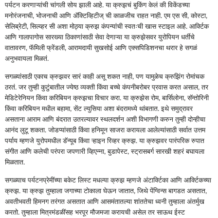
पर्यटन करणाऱ्यांची चांगली सोय झाली आहे. या क्रुझचं बुकिंग केलं की विकेंडच्या
मनोरंजनाची, भोजनाची आणि ॲक्टिव्हिटीज्‌‍ ची काळजीच राहत नाही. एम एस सी, कोस्टा,
सेलिब्रेटी, सिल्व्हर सी अशा मोठ्या क्रुझ कंपन्यांची स्वतःची खास स्टाइल आहे. आर्क्टिक
आणि गालापागोस सारख्या ठिकाणांसाठी सेवा देणाऱ्या या क्रुझेसवर युरोपियन धर्तीचे
वातावरण, फॅमिली फ्रेंडली, आरामदायी सुखसोई आणि एक्सपिडिशनचा थरार हे सगळं
अनुभवायला मिळतं.
सगळ्यांसाठी एकाच क्रुझवर सारं काही असू शकत नाही, पण यामुळेच क्रुझिंग रोमांचक
ठरतं. जर तुम्ही कुटुंबातील ज्येष्ठ व्यक्ती किंवा बच्चे कंपनीबरोबर प्रवास करत असाल, तर
मेडिटेरेनियन किंवा करिबियन क्रुझचा विचार करा. या क्रुझेस रोम, बार्सिलोना, सॅन्तोरिनी
किंवा करिबियन मधील बहामा, सेंट ल्युसिया अशा बंदरामध्ये थांबतात. इथे समुद्रावर
असताना आराम आणि बंदरात उतरल्यावर स्थलदर्शन अशी विभागणी करुन तुम्ही दोन्हीचा
आनंद लुटू शकता. जोडप्यांसाठी किंवा हनिमून साजरा करायला आलेल्यांसाठी सर्वात उत्तम
पर्याय म्हणजे युरोपमधील डॅन्यूब किंवा ऱ्हाइन रिव्हर क्रुझ. या क्रुझवर पारंपरिक रुपात
संगीत आणि कलेची परंपरा जपणारी व्हिएन्ना, बुडापेस्ट, स्ट्रासबर्ग सारखी शहरं बघायला
मिळतात.
सगळ्याच पर्यटनप्रेमींच्या बकेट लिस्ट मधल्या क्रुझ म्हणजे अंटार्क्टिका आणि आर्क्टिकच्या
क्रुझ. या क्रुझ तुम्हाला जगाच्या टोकाला घेऊन जातात, जिथे पेंग्विन्स बागडत असतात,
अवतीभवती हिमनग तरंगत असतात आणि आसमंतातल्या शांततेचा ध्वनी तुम्हाला अंतर्मुख
करतो. तुम्हाला मित्रमंडळींसह भरपूर मौजमजा करायची असेल तर साऊथ ईस्ट