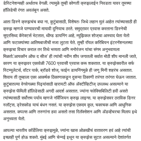
डेस्टिनेशन्सही अर्थातच वेगळी. त्यामुळे तुम्ही कोणती क्रुझलाईन निवडता यावर तुमच्या
हॉलिडेची रंगत अवलंबून असते.
आता डिस्ने क्रुझचंच बघा ना, कुटुंबासाठी, विशेषतः जिथे लहान मुलं आहेत त्यांच्यासाठी ही
क्रुझ म्हणजे पाण्यावरची मायावी दुनियाच ठरते. समुद्रावर प्रवास करताना डिस्नेची
सुप्रसिध्द कॅरेक्टर्स भेटतात, थीम्ड डायनिंग आहे, म्युझिकल शोज्‌‍चा आस्वाद घेता येतो
आणि फटाक्यांच्या आतिषबाजीची मजा लुटता येते. तुम्ही रॉयल करिबियन इंटरनॅशनलच्या
क्रुझचा विचार कराल तर तिथे भव्यता आणि मनोरंजन यांचा संगम अनुभवायला
मिळतो.‌‘आयकॉन ऑफ द सीज‌’ ही त्यांची नवीन शीप जगातली सर्वात मोठी शीप मानली जाते,
कारण या क्रुझवर एकावेळी 7600 प्रवासी प्रवास करू शकतात. या क्रुझेसवरील सर्फ
स्टिम्युलेटर्स, वॉटर पार्क, ब्रॉडवे शोज्‌‍, फाईन डायनिंगमुळे ही जणू मिनी शहरंच असतात.
शिवाय ती तुम्हाला एका आकर्षक ठिकाणाकडून दुसऱ्या ठिकाणी तरंगत तरंगत घेऊन जातात.
कुटुंबातल्या वेगवेगळ्या पिढ्यांसाठी व्हरायटी ऑफ ॲक्टीव्हिटीज्‌‍ उपलब्ध असल्याने या
क्रुझेस फॅमिली हॉलिडेसाठी अगदी आदर्श असतात. ज्यांना फ्लेक्सिबिलिटी हवी असते
त्यांच्यासाठी सर्वोत्तम पर्याय म्हणजे नॉर्वेजियन क्रुझ लाइन्स. या क्रुझेसवर ठराविक डिनर
स्लॉट्स, ड्रेसकोड याचं बंधन नसतं. या क्रुझेस एकदम कूल, चकाचक आणि आधुनिक
असतात. कपल्स आणि तरुणांना हवा असतो तसा रिलॅक्सेशन आणि ॲडव्हेंचरचा मिलाप इथे
अनुभवता येतो.
आपल्या भारतीय कॉर्डेलिया क्रुझमुळे, ज्यांना खास ओळखीचं वातावरण हवं आहे त्यांची
इच्छाही पूर्ण होऊ शकते. मुंबई आणि चेन्नई इथून या क्रुझेस सुटत असल्याने देशांतर्गत