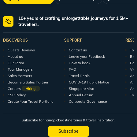
10+ years of crafting unforgettable journeys for 1.5M+
travellers.
DISCOVER US
SUPPORT
RESO
Guests Reviews
Contact us
Tour
About us
Leave your Feedback
Blo
Our Team
How to book
Pod
Tour Managers
FAQ
Vid
Sales Partners
Travel Deals
Arti
Become a Sales Partner
COVID-19 Public Notice
Arti
Careers
Hiring!
Singapore Visa
Arti
CSR Policy
Annual Return
Tra
Create Your Travel Portfolio
Corporate Governance
Subscribe for handpicked itineraries & travel inspiration.
Subscribe