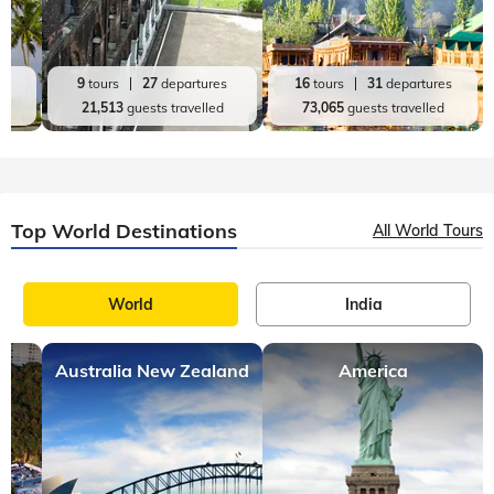
es
9
tours
27
departures
16
tours
31
departures
d
21,513
guests travelled
73,065
guests travelled
Top World Destinations
All World Tours
World
India
Australia New Zealand
America