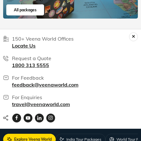
All packages
150+ Veena World Offices
Locate Us
Request a Quote
1800 313 5555
For Feedback
feedback@veenaworld.com
For Enquiries
travel@veenaworld.com
Explore Veena World
India Tour Packages
World Tour P