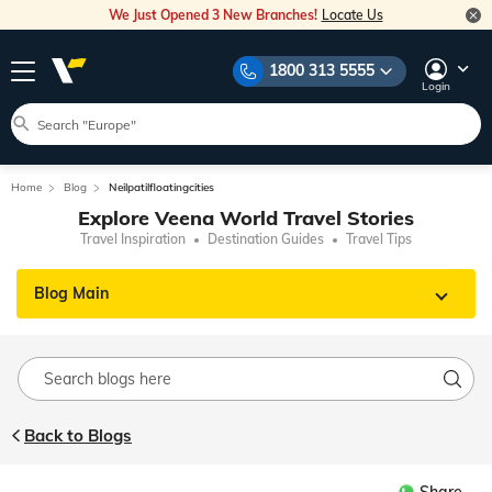
We Just Opened 3 New Branches!
Locate Us
1800 313 5555
Login
Home
Blog
Neilpatilfloatingcities
Explore Veena World Travel Stories
Travel Inspiration
Destination Guides
Travel Tips
Blog Main
Back to Blogs