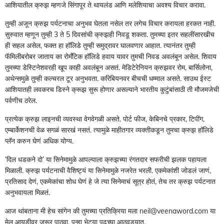
आशियातील क्रुझ म्हणजे सिंगापूर ते थायलंड आणि मलेशियाचा अवश्य विचार करावा.
तुम्ही अजून क्रुझ पर्यटनाचा अनुभव घेतला नसेल तर लगेच विचार करायला हरकत नाही.
सुरुवात म्हणून तुम्ही 3 ते 5 दिवसांची क्रुझही निवडू शकता. तुमच्या इतर सहलींसारखीच
ही सहल असेल, फक्त हा हॉलिडे तुम्ही समुद्रावर घालवणार आहात. त्यानंतर तुम्ही
फॅमिलीबरोबर जाताय का रोमँटिक हॉलिडे हवाय यावर तुमची निवड अवलंबून असेल. शिवाय
तुमच्या डेस्टिनेशवरही खूप काही अवलंबून असतं. मेडिटेरेनियन क्रुझवर रोम, बार्सिलोना,
अथेन्समुळे तुम्ही कल्चरल टूर अनुभवता. करिबियनवर बीचची धम्माल असते. साउथ ईस्ट
आशियातही लवकरच डिस्ने क्रूझ सुरू होणार असल्याने भारतीय कुटुंबांसाठी ती मौजमजेची
पर्वणीच ठरेल.
प्रत्येक क्रुझ लाइनची व्यवस्था वेगवेगळी असते. पोर्ट फीज, केबिनचे प्रकार, टिपींग,
एम्बार्केशनची वेळ सगळं सारखं नसतं. त्यामुळे माहीतगार व्यक्तीकडून तुमचा क्रुझ हॉलिडे
प्लॅन करुन घेणं अधिक योग्य.
‌‘दिल धडकने दो‌’ या सिनेमामुळे आपल्याला क्रुझच्या रंगतदार सफरीची झलक पहायला
मिळाली. क्रुझ पर्यटनाची वैशिष्ट्यं या सिनेमामुळे नजरेत भरली. एकमेकांशी जोडलं जाणं,
प्रतिसाद देणं, एकमेकांचा शोध घेणं हे जे त्या सिनेमाचं सूत्र होतं, तेच तर क्रुझ पर्यटनात
अनुभवायला मिळतं.
आज थांबताना मी हेच सांगेन की तुमच्या प्रतिक्रिया मला neil@veenaword.com या
मेल आयडीवर जरूर पाठवा. पुन्हा भेटूया पुढच्या आठवड्यात.