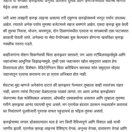
जहाज या सगळ्या क्रुझेसचा अनुभव अतिशय दुर्मिळ आणि क्रुजिंगमधला सर्वोच्च म्हणता
येईल असा असतो.
जरी अशा लक्झरी क्रुझ लाइन्स असल्या तरी एकूणच क्रुझेसमध्ये भरपूर पर्याय उपलब्ध
आहेत. त्यातले अनेक पर्याय तुमच्या बजेटमध्ये सहज बसणारे आहेत. एकदा क्रुझ बुक केली
की तुमचा निवास, भोजन, करमणूक, दोन ठिकाणांमधील प्रवास या सगळ्याची एका फटक्यात
काळजी घेतली जाते. अनेकदा या सेवा वेगवेगळ्या बुक केल्यावर होणाऱ्या खर्चापेक्षा क्रुझ
नक्कीच स्वस्त पडते.
काहीजणांना मोशन सिकनेसची चिंता क्रुझवर सतावते, पण आता स्टॅबिलायझर्समुळे आणि
जहाजांच्या आधुनिक डिझाइन्समुळे, तुम्ही एका जहाजावर खोल समुद्रात आहात हेच
विसरायला होतं. विशेषतः मेडिटेरेनियन किंवा करिबियन सारख्या शांत समुद्रात मोठ्या
जहाजातून प्रवास करताना तर हा त्रास अजिबात होत नाही.
शेवटचा मुद्दा म्हणजे अनेकांना वाटतं की क्रुझवर गेल्यावर तुम्हाला काही स्वातंत्र्य राहत
नाही, कारण त्यांचं स्ट्रिक्ट वेळापत्रक पाळावं लागतं. तर आता अनेक क्रुझेसवर
जेवणाच्या वेळा फ्लेक्सिबल असतात, ऑफबीट एक्सकर्शन्स असतात आणि तुम्हाला तुमच्या
गतीने क्रुझचा आनंद घ्यायची मुभा असते. मग प्रत्येक बंदरात उतरून स्थलदर्शन करायचं
का निवांतपणे पूलशेजारी पुस्तक वाचत पहुडायचं हा चॉइस तुमचा असतो.
क्रुझेसच्या जगात डोकावल्यावर मला हे जग किती वैविध्यपूर्ण आणि विशाल आहे याची
जाणीव झाली. प्रत्येक क्रुझ लाइनचं वैशिष्ट्य वेगळं, अनुभव वेगळा, वातावरण वेगळं आणि