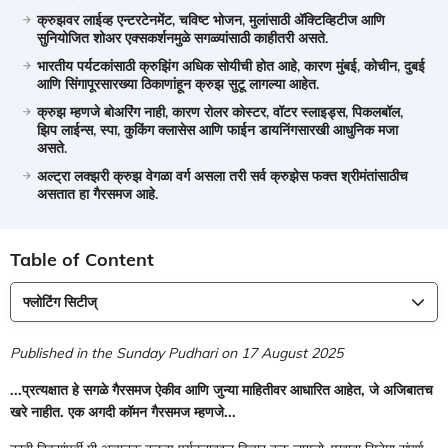
क्रुझवर लाईव्ह एन्टरटेनमेंट, चविष्ट भोजन, मुलांसाठी ॲक्टिव्हिटीज आणि
सुनियोजित शोअर एक्सकर्शनमुळे सगळ्यांसाठी काहीतरी असते.
भारतीय पर्यटकांसाठी क्रुझिंग अधिक सोयीची होत आहे, कारण मुंबई, कोचीन, दुबई
आणि सिंगापूरसारख्या ठिकाणांहून क्रुझ सुटू लागल्या आहेत.
क्रुझ म्हणजे बोअरिंग नाही, कारण रोलर कोस्टर, वॉटर स्लाइड्स, पिकलबॉल,
झिप लाईन्स, स्पा, कुकिंग क्लासेस आणि फाईन डायनिंगसारखी आधुनिक मजा
असते.
अल्ट्रा लक्झरी क्रुझ वेगळा वर्ग असला तरी सर्व क्रुझेस फक्त श्रीमंतांसाठीच
असतात हा गैरसमज आहे.
Table of Content
फ्लोटिंग सिटीज्‌‍
Published in the Sunday Pudhari on 17 August 2025
...
प्रत्यक्षात हे सगळे गैरसमज ऐकीव आणि जुन्या माहितीवर आधारित आहेत
,
जे अजिबातच
खरे नाहीत. एक अगदी कॉमन गैरसमज म्हणजे...