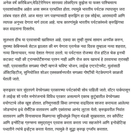
अनेक वर्षं करिबिअन,मेडिटेरेनियन सारख्या लोकप्रिय कुझेस या फक्त पाश्चिमात्य
प्रवाशांसाठीच आहेत असा समज प्रचलित होता. त्यामुळे भारतीय पर्यटक त्यापासून जरा
लांबच राहत होते. आज मात्र जग पाहण्यासाठी क्रुझिंग हा एक सोईचा, आरामदायी आणि
व्यापक अनुभव देणारा मार्ग ठरला आहे. याच कारणांमुळे भारतीय पर्यटकांमध्ये क्रुझिंगचा
कल वाढताना दिसतोय.
सुलभता हीच या प्रवासाची खासियत आहे. एकदा का तुम्ही तुमचं सामान अनपॅक करुन,
तुमच्या केबिनमध्ये सेटल झालात की मग येणारा प्रत्येक नवा दिवस तुम्हाला नव्या शहरात,
नव्या किनाऱ्यावर, नव्या देशात नेणारा ठरतो. या पर्यटनात रोजच्या रोज हॉटेल चेक इनची
कटकट नाही की ट्रान्सपोर्टेशनचा प्रश्न नाही आणि रोज काय खायचं हे ठरवायचा त्रासही
नाही. प्रवासातील सगळ्या गोष्टी म्हणजे चविष्ट भोजन, लाईव्ह एन्टरटेनमेंट, मुलांसाठी
ॲक्टिव्हिटीज्‌‍, सुनियोजित शोअर एक्सकर्शनपर्यंत सगळ्या गोष्टींची नेटकेपणाने काळजी
घेतली जाते.
क्रुझवर फार सुंदरपणे वेगवेगळ्या प्रकारच्या पर्यटकांची सोय पाहिली जाते. वॉटर पार्कपासून
ते लाईव्ह शो पर्यंत मनोरंजनाचे विविध प्रकार असल्याने एकाच कुटुंबातील वेगवेगळ्या
वयोगटाचे लोक खूश होतात. हनिमूनसाठी किंवा लग्नाचा वाढदिवस साजरा करायला आलेल्या
जोडप्यांना इथे रोमँटिक वातावरण आणि एकांताचा आनंद लुटता येतो. क्रुझवरील निवांत
वातावरण आणि विनासायास मिळणाऱ्या सुविधांमुळे निवृत्त मंडळी सुखावतात, तर कॉर्पोरेट
आणि इन्सेंटिव्ह ग्रुप्सना समुद्रातुन प्रवास करता करता ज्या सहजतेने आणि इनोव्हेटिव्ह
पध्दतीने त्यांचे इव्हेंट्स करता येतात, त्यामुळे ते सुद्धा क्रुझ एन्जॉय करतात.