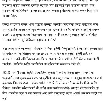
काही दिवसांपूर्वी मी अचानक क्रुझ पर्यटनाबद्दल विचार करु लागलो. एखादा सिनेमा संपूर्ण
पिढीलाच माहिती नसलेली ट्रॅव्हल स्टाईल कशी शिकवतो याचं उदाहरण म्हणजे ‌‘दिल
धडकने दो‌’. या सिनेमाने भारतातल्या लोकांना क्रुझ टूरिझमची ओळख करुन दिली असं
म्हणता येईल.
क्रुझ पर्यटनाचं ग्लॅमर आणि कुतुहल असूनही भारतीय पर्यटकांना क्रुझ पर्यटनात काय
काय समाविष्ट असतं याची पूर्ण कल्पना नसते. उलट तिथे ड्रेस कोडच असतो, ते महागच
असतं, असे क्रुझबद्दलचे गैरसमजच फार बघायला मिळतात. प्रत्यक्षात तिथे अशी बंधनं
नसतात आणि भरपूर विविधता अनुभवायला मिळते.
अलीकडेच मी जेव्हा क्रुझ पर्यटनाची अधिक माहिती मिळवू लागलो, तेव्हा माझ्या लक्षात आलं
की पर्यटनाच्या या विलक्षण पर्यायाबद्दल आपल्याला फारच वरवरची माहिती आहे. वीणा
वर्ल्डचा भर जरी जमिनीवरच्या सहलींवरच असला तरी दरवर्षी आम्हीही थेट जगाच्या दोन्ही
टोकांना - आर्क्टिक आणि अंटार्क्टिका ला पर्यटकांना क्रुझनेच नेतो की.
2013 मध्ये मी स्वतः केलेली अंटार्क्टिका क्रुझ मी कधीच विसरू शकणार नाही. या
प्रवासाने माझा क्रुझकडे बघण्याचा दृष्टीकोनच बदलून टाकला. म्हणूनच या आठवड्यात मी
क्रुझवर लिहायचं ठरवलं. क्रुझ पर्यटन म्हणजे नेमकं काय? ते का केलं पाहिजे? आणि
विशेषतः भारतीय पर्यटकांसाठी तो सर्वात उत्तम पर्याय का आहे? याबद्दल सांगण्यासाठीच हा
लेख. क्रुझेस बद्दल जे मला समजलं आहे आणि तुम्हालाही माहीत असावं असं सारं काही यात
आहे.