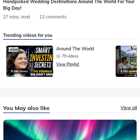
Handpicked Wedding Destinations Around The World For Your
Big Day!
27 mins. read
13 comments
Trending videos for you
Around The World
79 videos
View Playlist
8.5M views
1.5M views
You May also like
View all