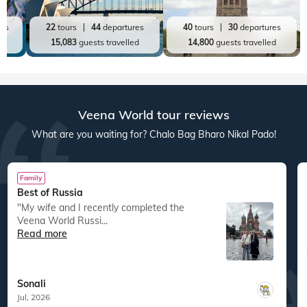
res
22
tours
44
departures
40
tours
30
departures
ed
15,083
guests travelled
14,800
guests travelled
Veena World tour reviews
What are you waiting for? Chalo Bag Bharo Nikal Pado!
Family
Best of Russia
"My wife and I recently completed the
Veena World Russi...
Read more
Sonali
Jul, 2026