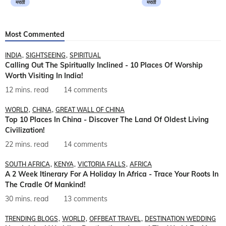
मराठी
मराठी
Most Commented
INDIA
SIGHTSEEING
SPIRITUAL
Calling Out The Spiritually Inclined - 10 Places Of Worship
Worth Visiting In India!
12 mins. read
14 comments
WORLD
CHINA
GREAT WALL OF CHINA
Top 10 Places In China - Discover The Land Of Oldest Living
Civilization!
22 mins. read
14 comments
SOUTH AFRICA
KENYA
VICTORIA FALLS
AFRICA
A 2 Week Itinerary For A Holiday In Africa - Trace Your Roots In
The Cradle Of Mankind!
30 mins. read
13 comments
TRENDING BLOGS
WORLD
OFFBEAT TRAVEL
DESTINATION WEDDING