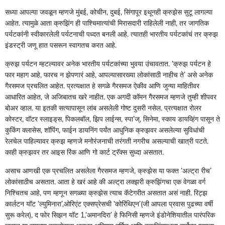
सध्या आपल्या जवळून म्हणजे मुंबई, कोचीन, दुबई, सिंगापूर इथूनही क्रुझेस सुटू लागल्या
आहेत. त्यामुळे आता क्रुझिंग ही पाश्चिमात्यांची मिरासदारी राहिलेली नाही, तर जागतिक
पर्यटकांनी स्वीकारलेली पर्यटनाची पध्दत बनली आहे. त्यातही भारतीय पर्यटकांचं तर क्रुझ
इंडस्ट्री जणू हात पसरून स्वागतच करत आहे.
क्रुझ पर्यटन म्हटल्यावर अनेक भारतीय पर्यटकांच्या भुवया उंचावतात. ‌‘क्रुझ पर्यटन हे
फार महाग आहे, फारच न झेपणारं आहे, आपल्यासारख्या लोकांसाठी नाहीच ते‌’ असे अनेक
गैरसमज प्रचलित आहेत. प्रत्यक्षात हे सगळे गैरसमज ऐकीव आणि जुन्या माहितीवर
आधारित आहेत, जे अजिबातच खरे नाहीत. एक अगदी कॉमन गैरसमज म्हणजे तुम्ही शीपवर
बोअर व्हाल. या इतकी सत्यापासून लांब असलेली गोष्ट दुसरी नसेल. प्रत्यक्षात रोलर
कोस्टर, वॉटर स्लाइड्‌‍स, पिकलबॉल, झिप लाईन्स, स्पा‌’ज्‌‍, सिनेमा, स्काय डायव्हिंग पासून ते
कुकिंग क्लासेस, शॉपिंग, फाईन डायनिंग पर्यंत आधुनिक क्रुझवर असलेल्या सुविधांची
रेलचेल पाहिल्यावर क्रुझ म्हणजे मनोरंजनाची तरंगती नगरीच असल्याची खात्री पटते.
काही क्रुझवर तर आइस रिंक आणि गो कार्ट ट्रॅक्स सुध्दा असतात.
असाच आणखी एक प्रचलित असलेला गैरसमज म्हणजे, क्रुझेस या फक्त ‌‘अल्ट्रा रीच‌’
लोकांसाठीच असतात. आता हे खरं आहे की अल्ट्रा लक्झरी क्रुझिंगचा एक वेगळा वर्ग
निश्चितच आहे, पण म्हणून सगळ्या क्रुझेस त्याच कॅटेगरीत असतात असं नाही. रिट्झ
कार्लटन यॉट ‌‘ल्युमिनारा‌’,ओरिएंट एक्सप्रेसची ‌‘कोरिंथिएन‌’(जी आपला प्रवास पुढच्या वर्षी
सुरू करेल), द फोर सिझन यॉट 1,‌‘अमानदिरा‌’ हे फिनिसी म्हणजे इंडोनेशियातील पारंपरिक