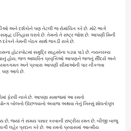
 અને દર્શકોને પણ તેટલી જ રોમાંચિત કરે છે. મોટે ભાગે
મૃદ્ધ ઈતિહાસ ધરાવે છે. તેમનો તે રાષ્ટ્ર જોશ છે. આપણી મિની
ઝ દરેકને તેમની બેઠક સાથે જકડી રાખે છે.
ાસના હોટસ્પોટમાં સમુદ્રિ સાહસોના પડઘા પાડે છે. નયનરમ્ય
રવાનું હોય, જળ આધારિત પ્રવૃત્તિઓ આપણને જળનું સૈૌંદર્ય અને
ોલો રમતગમત અને પ્રવાસ આપણી સીમાઓની પાર નીકળવા
 પણ આપે છે.
દ્રોમાં ફેરવી નાખે છે. આપણા સમાજમાં આ રમતો
ોંન્ગ બોલનો ઊછળવાનો અવાજ અથવા તેનું ખિસ્સું શોધતોપૂલ
માય છે, જ્યાં તે સમય પસાર કરવાની રાષ્ટ્રીય રમત છે. બીજી બાજુ
હભાગી લહેર પ્રદાન કરે છે. આ રમતો પ્રવાસમાં આત્મીય