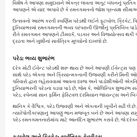
વિશેષ તે આપણા સમુદાયને એકત્ર લાવતા અતૂટ બંધનનું પ્રતિક છ
આપણને એ યાદ અપાવે છે કે રમતગમતનો જોશ પ્રત્યક્ષ સીમાઓ
ઉત્સવનો આરંભ કરતી સ્વર્ણિમ પરેડથી લઈને ફૂટબોલ, ક્રિકેટ, પ
દુનિયાભરમાં રમતગમતની ભવ્ય પરંપરાની ઊર્જાનું પ્રતિબિંબ પાડ
રીતે રમતગમત આપણને ટીમવર્ક, પડકાર અને વિજયોત્સવ થકી એકત
દ્રઢતા અને ખુશીનાં સાર્વત્રિક મૂલ્યોનો દાખલો છે.
પરેડ
:
ભવ્ય
શુભારંભ
દરેક મોટી ઈવેન્ટ પરેડથી શરૂ થાય છે અને આપણી ઈવેન્ટ્સ પણ ત
સાથે પરેડ એકતા અને ક્રિયાત્મકતાની ઉજવણી કરીને મિની ઓલિમ્પિ
પરિવારો દ્વારા લહેરાવવામાં આવતા ધ્વજ અને પાડોશીઓની એકત્ર
દુનિયાભરની પરેડના પડઘા પાડે છે, જેમ કે, ઓલિમ્પિક શુભારંભ સ
પરેડ, સ્પેનમાં સાન ફર્મિન ફેસ્ટિવલ દરમિયાન જાયન્ટ્સ અને બિગહે
થાનિક કે વૈશ્વિક, પરેડ ઉજવણી અને એકતાની ખૂબીને મઢી લે છે
ત્યારેપોતીકાપણાનું આપણું ભાન મજબૂત બને છે અને આપણા સમુદ
પરેડ રમતગમતનારોમાંચ માટે આનંદિત શુભારંભ કરાવે છે, જે દરેકન
ફૂટબોલ
અને
ક્રિકેટ
:
સાર્વત્રિક
ફેવરીટ્સ