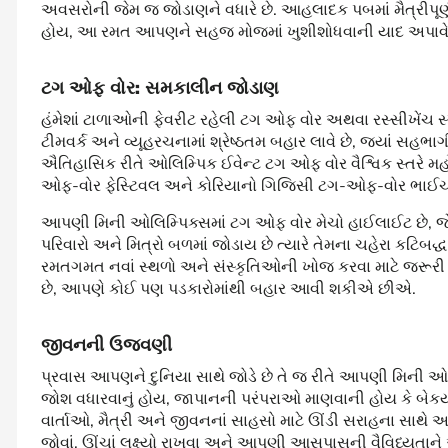
અવસરોની જેમ જ જોડાણને વધારે છે. આહલાદક પબમાં મૈત્રીપૂર્ણ 
હોય, આ રમત આપણને સહજ મોજમાં ખુશીશોધવાની યાદ અપાવે 
ટગ
ઓફ
વોર
:
સમકાલીન
જોડાણ
હંમેશાં ટાળાઓની ફેવરીટ રહેલી ટગ ઓફ વોર અથવા રસ્સીખેંચ સ
ટીમવર્ક અને વ્યૂહરચનામાં શ્રેષ્ઠતમ બહાર લાવે છે, જ્યાં સહભા
ઐતિહાસિક રીતે ઓલિમ્પિક ઈવેન્ટ ટગ ઓફ વોર વૈશ્વિક સ્તરે મહો
ઓફ-વોર ફેસ્ટિવલ અને કોરિયાનો ગિજિસી ટગ-ઓફ-વોર ભાઈચારો
આપણી મિની ઓલિમ્પિક્સમાં ટગ ઓફ વોર મેચો હાઈલાઈટ છે, જે 
પરિવારો અને મિત્રો બળમાં જોડાય છે ત્યારે તેમના ચહેરા કટિ
રમતગમત નવાં સ્થળો અને સંસ્કૃતિઓની ખોજ કરવા માટે જરૂ
છે, આપણે કોઈ પણ પડકારોમાંથી બહાર આવી શકીએ છીએ.
જીવનની
ઉજવણી
પ્રવાસ આપણને દુનિયા સાથે જોડે છે તે જ રીતે આપણી મિની ઓ
જોશ વધારવાનું હોય, જાપાનની પરંપરાઓ માણવાની હોય કે બેક
વાર્તાઓ, મૈત્રી અને જીવનનાં સાહસો માટે ઊંડી સરાહના સાથે
જોવાં, ઊંચાં લક્ષ્યો રાખવા અને આપણી આસપાસની વૈવિધ્યતાને અપ