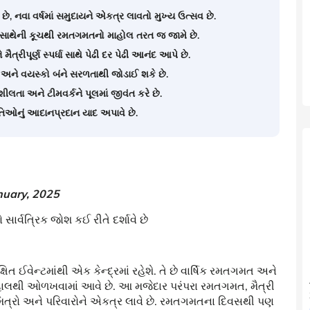
 છે, નવા વર્ષમાં સમુદાયને એકત્ર લાવતો મુખ્ય ઉત્સવ છે.
વાર સાથેની કૂચથી રમતગમતનો માહોલ તરત જ જામે છે.
ત્રીપૂર્ણ સ્પર્ધા સાથે પેઢી દર પેઢી આનંદ આપે છે.
અને વયસ્કો બંને સરળતાથી જોડાઈ શકે છે.
શીલતા અને ટીમવર્કને પૂલમાં જીવંત કરે છે.
તિઓનું આદાનપ્રદાન યાદ અપાવે છે.
nuary, 2025
વત્રિક જોશ કઈ રીતે દર્શાવે છે
િત ઈવેન્ટમાંથી એક કેન્દ્રમાં રહેશે. તે છે વાર્ષિક રમતગમત અને
વહાલથી ઓળખવામાં આવે છે. આ મજેદાર પરંપરા રમતગમત, મૈત્રી
, મિત્રો અને પરિવારોને એકત્ર લાવે છે. રમતગમતના દિવસથી પણ