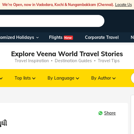
We're Open, now in Vadodara, Kochi & Nungambakkam (Chennai).
Locate Us
Flights
tomized Holidays
Corporate Travel
N
New
Our Toll Fre
Explore Veena World Travel Stories
You can also 
Travel Inspiration
Destination Guides
Travel Tips
Foreign Nati
NRIs travelli
Top lists
By Language
By Author
travel@veen
Share
Nearest Vee
ુધી
Business ho