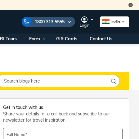
1800 313 5555
India
Login
RI Tours
Forex
Gift Cards
Contact Us
e Numbers:
1800 313 5555
call us on:
+91 22 2101 7979
+91 22 2101 6969
onals/
Within India
ng
+91 915 200 4511
Outside India
+91 887 997 2221
aworld.com
Get in touch with us
Share your details for a call back and subscribe to our
na World Office
newsletter for travel inspiration.
urs
10AM - 7PM
Full Name