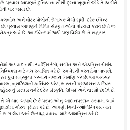
ે. પ્રવાસ આપણને દુનિયાના સૌથી દૂરના ખૂણાને જોડે તે જ રીતે
ની પાર જાય છે.
િકલબોલ અને વોટર પોલોની રોમાંચક મેચો સુધી, દરેક ઈવેન્ટ
ે છે. પ્રવાસ આપણને વિવિધ સંસ્કૃતિઓનો પરિચય કરાવે છે તે જ
્ર લાવે છે. આ ઈવેન્ટ મોજથી પણ વિશેષ છે. તે સહકાર,
ેમાં અપવાદ નથી. સ્વર્ણિમ રંગો, સંગીત અને એકત્રિત રોમાંચ
ક્સ માટે મંચ સ્થાપિત કરે છે. રંગબેરંગી વસ્ત્રોમાં બાળકો,
િત કૂચ મંત્રમુગ્ધ કરનારો નજારો નિર્માણ કરે છે. આ અવસર
મારંભ, બ્રાઝિલની કાર્નિવલ પરેડ, ભારતની પ્રજાસત્તાક દિવસ
ડ્સનું સરઘસ વગેરે દરેક સંસ્કૃતિ, ઊર્જા અને વારસો દર્શાવે છે.
. તે એ યાદ અપાવે છે કે પરંપરાઓનું આદાનપ્રદાન કરવામાં આવે
ાયોમાં ગૌરવ પ્રેરિત કરે છે. આપણી મિની-ઓલિમ્પિક્સ ખાતે
ે ભાગ લેવા અને ઉત્સાહ વધારવા માટે આમંત્રિત કરે છે.