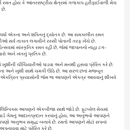
રમત હોય કે આંતરરાષ્ટ્રીય ક્ષેત્રમાં ગળાકાપ હરીફાઈવાળી મેચ
છે.
્પર્ધા એકતા અને શક્તિનું દ્યોતક છે. આ સમકાલીન રમત
ગીઓ સર્વ તાકાત લગાવીને રસ્સી પોતાની તરફ ખેંચે છે.
ત્સવમાં સાંસ્કૃતિક રમત રહી છે, જેમાં જાપાનનો નાહા ટગ-
 અને ખંતનું પ્રતિક છે.
ખુશીની ચીચિયારીઓ પાડવા અને મનથી હસવા પ્રેરિત કરે છે.
બદ્ધતા અને ખુશી સાથે ચમકી ઊઠે છે. આ સરળ છતાં મજબૂત
રી એકત્રિત પ્રયાસોની જેમ જ આપણને એકત્ર આવવાનું શીખવે
લિમ્પિક્સ આપણને એકબીજા સાથે જોડે છે. ફૂટબોલ મેચમાં
યાર્ડ ગેમનું આદાનપ્રદાન કરવાનું હોય, આ અનુભવો આપણને
 આપણો અનુભવ સમૃદ્ધ બનાવે છે. રમતો આપણને મોટાં સપનાં
નાવવા માટે પ્રેરિત કરે છે.