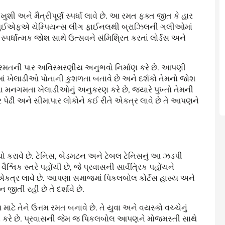
 અને મૈત્રીપૂર્ણ સ્પર્ધા લાવે છે. આ રમત ફક્ત જીત કે હાર
 છે. યુઈએફએ ચેમ્પિયન્સ લીગ ફાઈનલથી બ્રાઝિલની ગલીઓમાં
પણ સ્પર્ધાત્મક જોશ સાથે ઉત્સવને સંમિશ્રિત કરતાં લોર્ડસ અને
 રમતની પાર અવિસ્મરણીય અનુભવો નિર્માણ કરે છે. આપણી
માં ખેલાડીઓ પોતાની કુશળતા બતાવે છે અને દર્શકો તેમનો જોશ
ેમના મનગમતા ખેલાડીઓનું અનુકરણ કરે છે, જ્યારે પુખ્તો તેમની
પેઢી અને સીમાપાર લોકોને કઈ રીતે એકત્ર લાવે છે તે આપણને
ચો કરાવે છે. ટેનિસ, બેડમટન અને ટેબલ ટેનિસનું આ ઝડપી
શ્વિક સ્તરે પહોંચી છે, જે પ્રવાસની સાર્વત્રિક પહોંચને
ટે એકત્ર લાવે છે. આપણા સમાજમાં પિકલબોલ કોર્ટસ હાસ્ય અને
ીતી રહી છે તે દર્શાવે છે.
ે તેને ઉત્તમ રમત બનાવે છે. તે યુવા અને વયસ્કો વચ્ચેનું
રદાન કરે છે. પ્રવાસની જેમ જ પિકલબોલ આપણને મોજમસ્તી સાથે