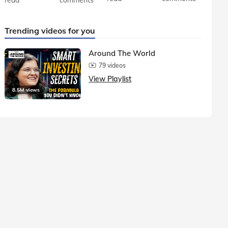
Trending videos for you
Around The World
79 videos
View Playlist
8.5M views
1.5M vie