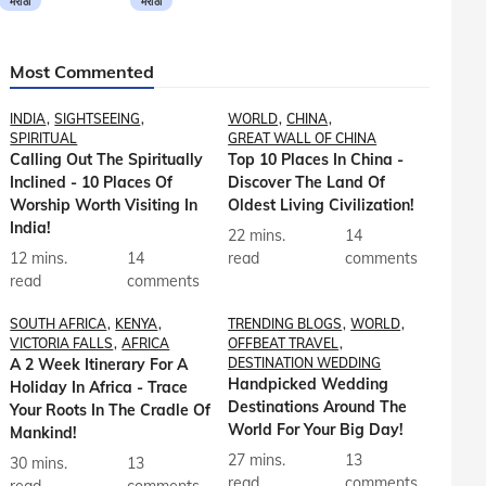
मराठी
मराठी
Most Commented
INDIA
SIGHTSEEING
WORLD
CHINA
SPIRITUAL
GREAT WALL OF CHINA
Calling Out The Spiritually
Top 10 Places In China -
Inclined - 10 Places Of
Discover The Land Of
Worship Worth Visiting In
Oldest Living Civilization!
India!
22 mins.
14
12 mins.
14
read
comments
read
comments
SOUTH AFRICA
KENYA
TRENDING BLOGS
WORLD
VICTORIA FALLS
AFRICA
OFFBEAT TRAVEL
A 2 Week Itinerary For A
DESTINATION WEDDING
Handpicked Wedding
Holiday In Africa - Trace
Destinations Around The
Your Roots In The Cradle Of
World For Your Big Day!
Mankind!
27 mins.
13
30 mins.
13
read
comments
read
comments