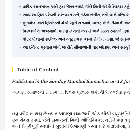
વાર્ષિક રમતગમત અને ફન ગેમ્સ સ્પર્ધા, જેને મિની ઓલિમ્પિક્સ કહે
ભવ્ય સ્વર્ણિમ પરેડથી શરૂઆત કરો, જેમાં સંગીત, રંગો અને પરિ
ફૂટબોલ અને ક્રિકેટની મેચો ચૂકી ન જશો, કારણ કે તે ટીમવર્ક અને મૈ
પિકલબોલ અજમાવો, કારણ કે તેની ઝડપી અને સરળ રમતમાં યુવા 
વોટર પોલોમાં ડાઈવ્ઝ અને વ્યૂહાત્મક પ્લેનો રોમાંચ માણો, જે સહન
આ ઈવેન્ટ પ્રવાસ જેવી જ રીતે સીમાઓની પાર જોડાણ અને સંસ્કૃ
Table of Content
Published in the Sunday Mumbai Samachar on 12 Ja
આપણા સમાજનો રમતગમત દિવસ પ્રવાસ થકી વૈશ્વિક જોડાણનો સાર્
નવું વર્ષ શરૂ થયું છે ત્યારે આપણા સમાજની એક સૌથી બહુપ્રતિક્ષ
ફન ગેમ્સ સ્પર્ધા, જેને સમાજની મિની ઓલિમ્પિક્સ તરીકે પણ 
અને મૈત્રીપૂર્ણ સ્પર્ધાની ખુશીની ઉજવણી કરવા માટે પાડોશીઓ