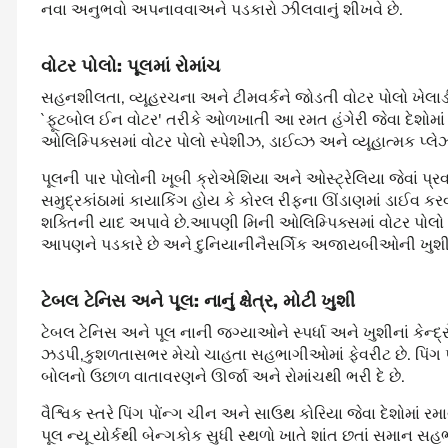
નવા અનુભવો અપનાવવાઅને પડકારો ઝીલવાનું શીખવે છે.
વોટર
પોલો
:
પૂલમાં
રોમાંચ
સહનશીલતા, વ્યૂહરચના અને ટીમવર્કને જોડતી વોટર પોલો ખેલાડીઓ
`ફૂટબોલ ઈન વોટર' તરીકે ઓળખાતી આ રમત હંગેરી જેવા દેશોમાં સ
ઓલિમ્પિક્સમાં વોટર પોલો સ્પેશીઝ, ડાઈવ્ઝ અને વ્યૂહાત્મક પ્લે
પૂલની પાર પોલોની ખૂબી ક્રોએશિયા અને ઓસ્ટ્રેલિયા જેવાં પ્રવ
સમુદ્રકાંઠામાં કાયાકિંગ હોય કે કોરલ રીફના ઊંડાણમાં ડાઈવ ક
શક્તિની યાદ અપાવે છે.આપણી મિની ઓલિમ્પિક્સમાં વોટર પ
આપણને પડકારે છે અને દુનિયાનીનૈસર્ગિક અજાયબીઓની ખુશી
ટેબલ
ટેનિસ
અને
પૂલ
:
નાનું
ક્ષેત્ર
,
મોટી
ખુશી
ટેબલ ટેનિસ અને પૂલ નાની જગ્યાઓને સ્પર્ધા અને ખુશીનાં કેન્
ઝડપી,કુશળતાસભર મેચો ચાહતા સહભાગીઓમાં ફેવરીટ છે. પિંગ પ
બોલનો ઉછાળ વાતાવરણને ઊર્જા અને રોમાંચથી ભરી દે છે.
વૈશ્વિક સ્તરે પિંગ પોંન્ગ ચીન અને સાઉથ કોરિયા જેવા દેશોમાં ર
પૂલ ન્યૂ યોર્કથી બેન્ગકોક સુધી સ્થળો ખાતે શાંત છતાં સમાન સ