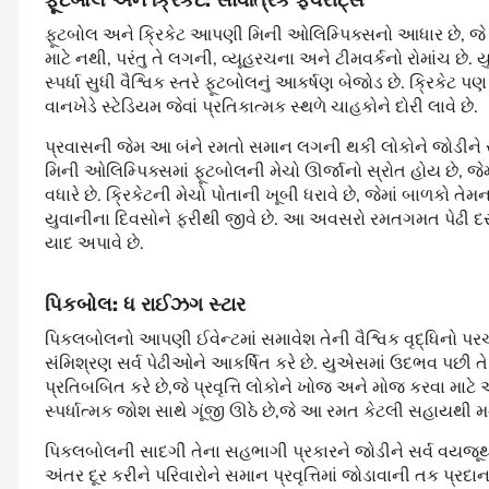
ફૂટબોલ અને ક્રિકેટ આપણી મિની ઓલિમ્પિક્સનો આધાર છે, જે ખુશી
માટે નથી, પરંતુ તે લગની, વ્યૂહરચના અને ટીમવર્કનો રોમાંચ
સ્પર્ધા સુધી વૈશ્વિક સ્તરે ફૂટબોલનું આકર્ષણ બેજોડ છે. ક્રિકેટ 
વાનખેડે સ્ટેડિયમ જેવાં પ્રતિકાત્મક સ્થળે ચાહકોને દોરી લાવે છે.
પ્રવાસની જેમ આ બંને રમતો સમાન લગની થકી લોકોને જોડીને
મિની ઓલિમ્પિક્સમાં ફૂટબોલની મેચો ઊર્જાનો સ્રોત હોય છે, જે
વધારે છે. ક્રિકેટની મેચો પોતાની ખૂબી ધરાવે છે, જેમાં બાળકો ત
યુવાનીના દિવસોને ફરીથી જીવે છે. આ અવસરો રમતગમત પેઢી દર 
યાદ અપાવે છે.
પિકબોલ
:
ધ
રાઈઝગ
સ્ટાર
પિકલબોલનો આપણી ઈવેન્ટમાં સમાવેશ તેની વૈશ્વિક વૃદ્ધિનો પર
સંમિશ્રણ સર્વ પેઢીઓને આકર્ષિત કરે છે. યુએસમાં ઉદભવ પછી તે વૈ
પ્રતિબબિત કરે છે,જે પ્રવૃત્તિ લોકોને ખોજ અને મોજ કરવા મા
સ્પર્ધાત્મક જોશ સાથે ગૂંજી ઊઠે છે,જે આ રમત કેટલી સહાયથી મન જ
પિકલબોલની સાદગી તેના સહભાગી પ્રકારને જોડીને સર્વ વયજૂથ માટ
અંતર દૂર કરીને પરિવારોને સમાન પ્રવૃત્તિમાં જોડાવાની તક પ્