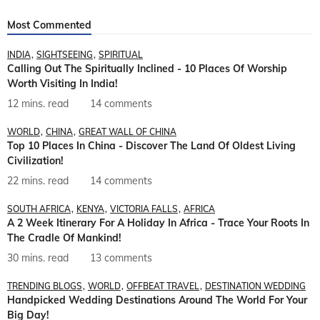
Most Commented
INDIA
SIGHTSEEING
SPIRITUAL
Calling Out The Spiritually Inclined - 10 Places Of Worship
Worth Visiting In India!
12 mins. read
14 comments
WORLD
CHINA
GREAT WALL OF CHINA
Top 10 Places In China - Discover The Land Of Oldest Living
Civilization!
22 mins. read
14 comments
SOUTH AFRICA
KENYA
VICTORIA FALLS
AFRICA
A 2 Week Itinerary For A Holiday In Africa - Trace Your Roots In
The Cradle Of Mankind!
30 mins. read
13 comments
TRENDING BLOGS
WORLD
OFFBEAT TRAVEL
DESTINATION WEDDING
Handpicked Wedding Destinations Around The World For Your
Big Day!