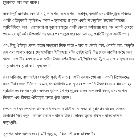
সুন্দরভাবে ভাগ করা থাকে।
দক্ষিণ-পূর্ব এশিয়ায়, কেবায়া - ইন্দোনেশিয়া, মালয়েশিয়া, সিঙ্গাপুর, ব্রুনাই এবং থাইল্যান্ডে পরিহিত
একটি ঐতিহ্যবাহী ব্লাউজ-পোশাক - ফ্যাশনের মাধ্যমে একটি সাংস্কৃতিক উত্তরাধিকারের
প্রতিনিধিত্ব করে। যোগকার্তা বা কুয়ালালামপুরে একটি কেবায়া কর্মশালায় যান এবং আপনি দেখতে
পাবেন যে সূচিকর্ম কৌশলগুলি প্রজন্মের পর প্রজন্ম ধরে চলে আসছে, প্রতিটি সুতো একটি গল্প।
এবং কিছু ঐতিহ্য কেবল হাতের মাধ্যমেই টিকে আছে - হাত যা সেলাই করে, খোদাই করে, আকৃতি
দেয় এবং আঘাত করে। স্লোভেনিয়ার ইদ্রিজায়, ববিন লেইস তৈরি দিদু থেকে নাতনির কাছে চলে
আসে। স্থানীয় কর্মশালা এবং লেইস উৎসব দর্শনার্থীদের এই শৈল্পিকতার উন্মোচন দেখার সুযোগ দেয়
- সুতোর পর সুতো কাটা সূক্ষ্ম নকশা।
স্লোভাকিয়ায়, ব্যাগপাইপ সংস্কৃতি খুবই জীবন্ত। এগুলি ধ্বংসাবশেষ নয় - এগুলি বিশেষজ্ঞদের
দ্বারা তৈরি হস্তনির্মিত বাদ্যযন্ত্র, লোককাহিনি এবং নৃত্যের পাশাপাশি উৎসবের সময় বাজানো হয়।
গ্রামাঞ্চলের কোনও গ্রামে একজন ব্যাগপাইপ প্রস্তুতকারকের সঙ্গে দেখা করুন, এবং আপনি
নিজেকে এক জীবন্ত ঐতিহ্যের হৃদয়ে খুঁজে পাবেন।
স্পেনে, পবিত্র সপ্তাহে যদি আপনি কখনও ক্যাস্টিলা-লা মাঞ্চা বা মুরসিয়ায় থাকেন, তাহলে
মনোযোগ দিয়ে শুনুন। তাম্বোরাডাস - হাজার হাজার লোকের ড্রাম মিছিল - রাস্তাগুলিকে
বজ্রধ্বনি,
সুসংগত তালে ভরিয়ে দেয়। এটি ভূতুড়ে, শক্তিশালী এবং অবিস্মরণীয়।