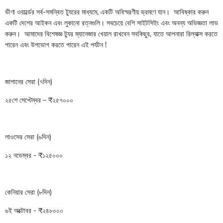
ভীণা ওয়ার্ল্ডের সর্ব-সমন্বিত ট্যুরের মাধ্যমে, একটি অবিস্মরণীয় ভ্রমণে যান। আবিষ্কার করুন
একটি দেশের আইকন এবং লুকানো রত্নগুলি। সবচেয়ে বেশি সাইটসিইং এবং অনন্য অভিজ্ঞতা লাভ
করুন। আমাদের বিশেষজ্ঞ ট্যুর ম্যানেজার খেয়াল রাখবেন সবকিছুর, যাতে আপনারা রিল্যাক্স করতে
পারেন এবং উপভোগ করতে পারেন এই পর্যটন !
জাপানের সেরা (৭দিন)
২৫শে সেপ্টেম্বর – ₹২৫৭০০০
লাওসের সেরা (৬দিন)
১২ নভেম্বর - ₹১২৫০০০
কেনিয়ার সেরা (৮দিন)
৬ই অক্টোবর - ₹২৪৮০০০