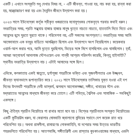
একটি। এখানে সংস্কৃতি শুধু দেখার বিষয় না, - এটি জীবন্ত, গাওয়া হয়, নাচ করা হয়, রান্না করা
হয়, মন্ত্রোচ্চারণ করা হয় এবং দৈনন্দিন জীবনে উদ্‌যাপন করা হয়।
২০২৩ সালে ইউনেস্কো কর্তৃক স্বীকৃত গুজরাতের মনোমুগ্ধকর লোকনৃত্য গরবার কথাই ধরুন।
নবরাত্রির সময়, প্রতি সন্ধ্যায় হাজার হাজার মানুষ বৃত্তে নাচতে নাচতে, হাততালি দিতে দিতে এবং
আনন্দের ছন্দে ঘুরতে ঘুরতে থাকে। পরিবেশনা নয়, এটি সকলের অংশগ্রহণ। নবরাত্রির সময় আমি
আমেদাবাদে এক বন্ধুর বাড়িতে আমন্ত্রিত ছিলাম এবং উদ্‌যাপনে অংশ নিয়েছিলাম। কয়েকবার
ওয়ার্ম-আপ করার পরে, আমি বৃত্তে ঘুরছিলাম, ভিড়ের সঙ্গে মিশে হাসছিলাম এবং ঘামছিলাম। হ্যাঁ,
আমরা অত্যাশ্চর্য আদালাজ স্টেপওয়েল এবং গান্ধী আশ্রম পরিদর্শন করেছি, কিন্তু হাইলাইট?
স্থানীয় নবরাত্রি উদ্‌যাপনে নাচ। এটাই আমাদের সঙ্গে ছিল।
এদিকে, কলকাতায় একই ঋতুতে, দুর্গাপূজা শহরটিকে ভক্তি এবং সৃজনশীলতার এক উজ্জ্বল,
জীবন্ত ক্যানভাসে রূপান্তরিত করে। ২০২১ সালে ইউনেস্কোর তালিকায় যুক্ত হওয়া এই দশ
দিনের উৎসবটি শহরটিকে দেবী ভাস্কর্য, ঝলমলে আলোকসজ্জা, সঙ্গীত, খাবারের স্টল এবং
মধ্যরাতের আনন্দের মাধ্যমে জীবন্ত করে তোলে। এটি পবিত্র, শৈল্পিক এবং সামাজিক – সবকিছুই
একসঙ্গে।
কিছু ঐতিহ্য প্রাচীন থিয়েটারে পা রাখার মতো মনে হয়। বিশ্বের প্রাচীনতম সংস্কৃত থিয়েটারের
একটি কুটিয়াট্টম ধরুন, যা কেরালার মোমবাতি জ্বালানো মন্দিরের স্থানে বেশ কয়েক রাত ধরে
পরিবেশিত হয়। অথবা রামলীলা, রামায়ণের লোককাহিনি, যা দশেরার সময় উত্তর ভারতীয়
শহরগুলিতে পরিবেশিত হয়। আতশবাজি, সঙ্গীতশিল্পী এবং রাস্তার কুচকাওয়াজের মাধ্যমে, এগুলি