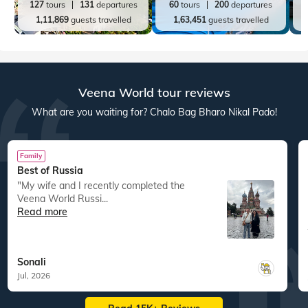
127
tours
131
departures
60
tours
200
departures
1,11,869
guests travelled
1,63,451
guests travelled
Veena World tour reviews
What are you waiting for? Chalo Bag Bharo Nikal Pado!
Family
Best of Russia
"My wife and I recently completed the
Veena World Russi...
Read more
Sonali
Jul, 2026