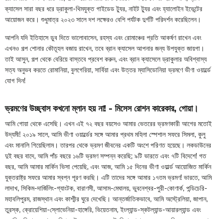
ক্যাসেল সারা বছর ধরে ড্রাকুলা-থিমযুক্ত গাইডেড ট্যুর, নাইট ট্যুর এবং হ্যালোইন ইভেন্টের
আয়োজন করে। শুধুমাত্র ২০২৩ সালে দশ লক্ষেরও বেশি পর্যটক দুর্গটি পরিদর্শন করেছিলেন।
আপনি যদি ইতিহাসে ডুব দিতে ভালোবাসেন, রহস্য এবং রোমাঞ্চের প্রতি আকর্ষণ রাখেন এবং
এখনও গল্প শোনার কৌতূহল বজায় রাখেন, তবে ব্রান ক্যাসেল আপনার জন্য উপযুক্ত জায়গা।
তাই আসুন, গল্প থেকে বেরিয়ে বাস্তবে প্রবেশ করুন, এবং ব্রান ক্যাসেলে ড্রাকুলার অবিশ্বাস্য
সত্য অনুভব করতে রোমানিয়া, বুলগেরিয়া, সার্বিয়া এবং উত্তর ম্যাসিডোনিয়া ভ্রমণে ভীণা ওয়ার্ল্ডে
যোগ দিন!
ভ্রমণের উচ্ছ্বাস কখনো ম্লান হয় না!
- মিসেস রোশন কারেকার
,
গোয়া।
আমি গোয়া থেকে এসেছি। এখন এই ৭২ বছর বয়সেও আমার ভেতরের ভ্রমণকারী আগের মতোই
উদ্যমী! ২০১৯ সালে, আমি ভীণা ওয়ার্ল্ডের সঙ্গে আমার প্রথম মহিলা স্পেশাল সফরে সিমলা, কুলু
এবং মানালি গিয়েছিলাম। তারপর থেকে ভ্রমণ জীবনের একটি অংশে পরিণত হয়েছে। লকডাউনের
দুই বছর বাদে, আমি পাঁচ বছরে ১৬টি ভ্রমণ সম্পন্ন করেছি; ৯টি ভারতে এবং ৭টি বিদেশে! গত
বছর, আমি আমার মার্কিন ভিসা পেয়েছি, এবং আজ, আমি ১৫ দিনের ভীণা ওয়ার্ল্ড আয়োজিত মার্কিন
যুক্তরাষ্ট্র সফরে আমার স্বপ্ন পূরণ করছি। এটি তাদের সঙ্গে আমার ১৭তম ভ্রমণ! ভারতে, আমি
লাদাখ, সিকিম-দার্জিলিং-গ্যাংটক, বারাণসী, আসাম-মেঘালয়, ভুবনেশ্বর-পুরী-কোণার্ক, পন্ডিচেরি-
মহাবলিপুরম, রাজস্থান এবং কাশ্মীর ঘুরে দেখেছি। আন্তর্জাতিকভাবে, আমি অস্ট্রেলিয়া, জাপান,
তুরস্ক, ক্রোয়েশিয়া-স্লোভেনিয়া-হাঙ্গেরি, ভিয়েতনাম, ইংল্যান্ড-স্কটল্যান্ড-আয়ারল্যান্ড এবং