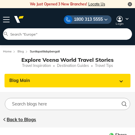
We Just Opened 3 New Branches!
Locate Us
1800 313 5555
Login
Home
Blog
Sunilapatilabpbengali
Explore Veena World Travel Stories
Travel Inspiration
Destination Guides
Travel Tips
Blog Main
Back to Blogs