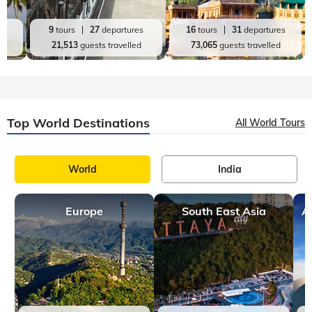
es
9
tours
27
departures
16
tours
31
departures
d
21,513
guests travelled
73,065
guests travelled
Top World Destinations
All World Tours
World
India
Europe
South East Asia
A