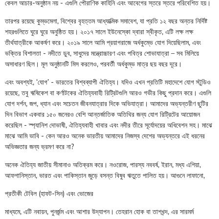
কেবল আচার-অনুষ্ঠান নয় - এগুলি পৌরাণিক কাহিনি এবং আবেগের স্তরে স্তরে পরিবেশিত হয়।
তারপর রয়েছে কুম্ভমেলা, বিশ্বের বৃহত্তম আধ্যাত্মিক সমাবেশ, যা প্রতি ১২ বছর অন্তর নির্দিষ্ট
শহরগুলিতে ঘুরে ঘুরে অনুষ্ঠিত হয়। ২০১৭ সালে ইউনেস্কো দ্বারা স্বীকৃত, এটি লক্ষ লক্ষ
তীর্থযাত্রীকে আকর্ষণ করে। ২০১৯ সালে আমি প্রয়াগরাজে অর্ধকুম্ভে যোগ দিয়েছিলাম, এবং
ভক্তির বিশালতা - নদীতে ডুব, সাধুদের মন্ত্রোচ্চারণ এবং পবিত্র শোভাযাত্রা – সব মিলিয়ে
অসাধারণ ছিল। মূল অনুষ্ঠানটি মিস করলেও, পরবর্তী অর্ধকুম্ভ মাত্র ছয় বছর দূরে।
এবং অবশ্যই, ‘যোগ’ - ভারতের বিশ্বব্যাপী ঐতিহ্য। যদিও এখন প্রতিটি মহাদেশে যোগ স্টুডিও
রয়েছে, তবু ঋষিকেশ বা কর্ণাটকের ঐতিহ্যবাহী রিট্রিটগুলি আরও গভীর কিছু প্রদান করে। এগুলি
যোগ দর্শন, জপ, ধ্যান এবং সচেতন জীবনযাত্রার দিকে অভিযাত্রা। আমাদের অভ্যন্তরীণ ছুটির
দিন বিভাগ একবার ১৫০ জনেরও বেশি আন্তর্জাতিক অতিথির জন্য যোগ রিট্রিটের আয়োজন
করেছিল - স্প্যানিশ দোভাষী, ঐতিহ্যবাহী খাবার এবং নদীর তীরে সূর্যোদয়ের অধিবেশন সহ। মাঝে
মাঝে আমি ভাবি - কেন আরও অনেক ভারতীয় আমাদের নিজস্ব দেশের অভ্যন্তরে এই ধরনের
অভিজ্ঞতার জন্য ভ্রমণ করে না?
অনেক ঐতিহ্য জাতীয় সীমানাও অতিক্রম করে। নওরোজ, পারস্য নববর্ষ, ইরান, মধ্য এশিয়া,
আফগানিস্তান, ভারত এবং পাকিস্তান জুড়ে বসন্ত বিষুব ঋতুতে পালিত হয়। আগুনে লাফানো,
প্রতীকী টেবিল (হাফট-সিন) এবং ভোজের
মাধ্যমে, এটি নবায়ন, পুনর্জন্ম এবং আশার উদ্‌যাপন। তেহরান হোক বা তাশখন্দ, এর সারমর্ম