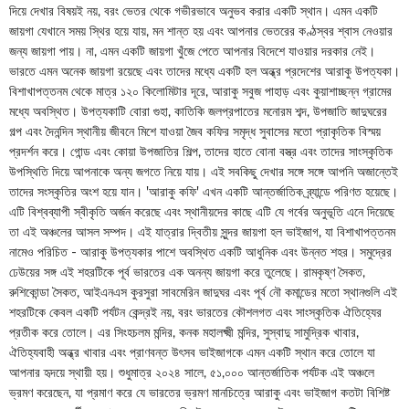
দিয়ে দেখার বিষয়ই নয়, বরং ভেতর থেকে গভীরভাবে অনুভব করার একটি স্থান। এমন একটি
জায়গা যেখানে সময় স্থির হয়ে যায়, মন শান্ত হয় এবং আপনার ভেতরের কণ্ঠস্বর শ্বাস নেওয়ার
জন্য জায়গা পায়। না, এমন একটি জায়গা খুঁজে পেতে আপনার বিদেশে যাওয়ার দরকার নেই।
ভারতে এমন অনেক জায়গা রয়েছে এবং তাদের মধ্যে একটি হল অন্ধ্র প্রদেশের আরাকু উপত্যকা।
বিশাখাপত্তনম থেকে মাত্র ১২০ কিলোমিটার দূরে, আরাকু সবুজ পাহাড় এবং কুয়াশাচ্ছন্ন গ্রামের
মধ্যে অবস্থিত। উপত্যকাটি বোরা গুহা, কাতিকি জলপ্রপাতের মনোরম শব্দ, উপজাতি জাদুঘরের
গল্প এবং দৈনন্দিন স্থানীয় জীবনে মিশে যাওয়া জৈব কফির সমৃদ্ধ সুবাসের মতো প্রাকৃতিক বিস্ময়
প্রদর্শন করে। গোন্ড এবং কোয়া উপজাতির শিল্প, তাদের হাতে বোনা বস্ত্র এবং তাদের সাংস্কৃতিক
উপস্থিতি দিয়ে আপনাকে অন্য জগতে নিয়ে যায়। এই সবকিছু দেখার সঙ্গে সঙ্গে আপনি অজান্তেই
তাদের সংস্কৃতির অংশ হয়ে যান। 'আরাকু কফি' এখন একটি আন্তর্জাতিক ব্র্যান্ডে পরিণত হয়েছে।
এটি বিশ্বব্যাপী স্বীকৃতি অর্জন করেছে এবং স্থানীয়দের কাছে এটি যে গর্বের অনুভূতি এনে দিয়েছে
তা এই অঞ্চলের আসল সম্পদ। এই যাত্রার দ্বিতীয় সুন্দর জায়গা হল ভাইজাগ, যা বিশাখাপত্তনম
নামেও পরিচিত - আরাকু উপত্যকার পাশে অবস্থিত একটি আধুনিক এবং উন্নত শহর। সমুদ্রের
ঢেউয়ের সঙ্গ এই শহরটিকে পূর্ব ভারতের এক অনন্য জায়গা করে তুলেছে। রামকৃষ্ণ সৈকত,
রুশিকোন্ডা সৈকত, আইএনএস কুরসুরা সাবমেরিন জাদুঘর এবং পূর্ব নৌ কমান্ডের মতো স্থানগুলি এই
শহরটিকে কেবল একটি পর্যটন কেন্দ্রই নয়, বরং ভারতের কৌশলগত এবং সাংস্কৃতিক ঐতিহ্যের
প্রতীক করে তোলে। এর সিংহচলম মন্দির, কনক মহালক্ষ্মী মন্দির, সুস্বাদু সামুদ্রিক খাবার,
ঐতিহ্যবাহী অন্ধ্র খাবার এবং প্রাণবন্ত উৎসব ভাইজাগকে এমন একটি স্থান করে তোলে যা
আপনার হৃদয়ে স্থায়ী হয়। শুধুমাত্র ২০২৪ সালে, ৫১,০০০ আন্তর্জাতিক পর্যটক এই অঞ্চলে
ভ্রমণ করেছেন, যা প্রমাণ করে যে ভারতের ভ্রমণ মানচিত্রে আরাকু এবং ভাইজাগ কতটা বিশিষ্ট