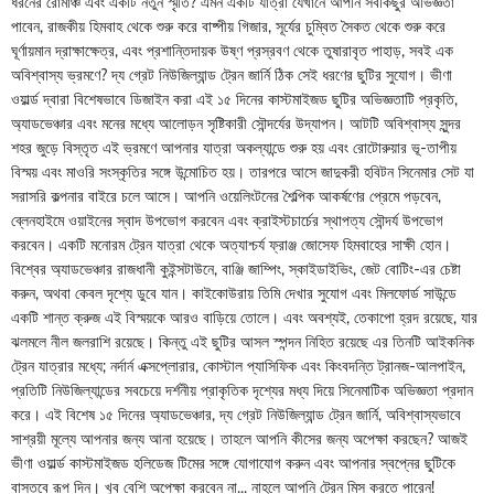
ধরনের রোমাঞ্চ এবং একটি নতুন স্মৃতি? এমন একটি যাত্রা যেখানে আপনি সবকিছুর অভিজ্ঞতা
পাবেন, রাজকীয় হিমবাহ থেকে শুরু করে বাষ্পীয় গিজার, সূর্যের চুম্বিত সৈকত থেকে শুরু করে
ঘূর্ণায়মান দ্রাক্ষাক্ষেত্র, এবং প্রশান্তিদায়ক উষ্ণ প্রস্রবণ থেকে তুষারাবৃত পাহাড়, সবই এক
অবিশ্বাস্য ভ্রমণে? দ্য গ্রেট নিউজিল্যান্ড ট্রেন জার্নি ঠিক সেই ধরণের ছুটির সুযোগ। ভীণা
ওয়ার্ল্ড দ্বারা বিশেষভাবে ডিজাইন করা এই ১৫ দিনের কাস্টমাইজড ছুটির অভিজ্ঞতাটি প্রকৃতি,
অ্যাডভেঞ্চার এবং মনের মধ্যে আলোড়ন সৃষ্টিকারী সৌন্দর্যের উদ্‌যাপন। আটটি অবিশ্বাস্য সুন্দর
শহর জুড়ে বিস্তৃত এই ভ্রমণে আপনার যাত্রা অকল্যান্ডে শুরু হয় এবং রোটোরুয়ার ভূ-তাপীয়
বিস্ময় এবং মাওরি সংস্কৃতির সঙ্গে উন্মোচিত হয়। তারপরে আসে জাদুকরী হবিটন সিনেমার সেট যা
সরাসরি কল্পনার বাইরে চলে আসে। আপনি ওয়েলিংটনের শৈল্পিক আকর্ষণের প্রেমে পড়বেন,
ব্লেনহাইমে ওয়াইনের স্বাদ উপভোগ করবেন এবং ক্রাইস্টচার্চের স্থাপত্য সৌন্দর্য উপভোগ
করবেন। একটি মনোরম ট্রেন যাত্রা থেকে অত্যাশ্চর্য ফ্রাঞ্জ জোসেফ হিমবাহের সাক্ষী হোন।
বিশ্বের অ্যাডভেঞ্চার রাজধানী কুইন্সটাউনে, বাঞ্জি জাম্পিং, স্কাইডাইভিং, জেট বোটিং-এর চেষ্টা
করুন, অথবা কেবল দৃশ্যে ডুবে যান। কাইকোউরায় তিমি দেখার সুযোগ এবং মিলফোর্ড সাউন্ডে
একটি শান্ত ক্রুজ এই বিস্ময়কে আরও বাড়িয়ে তোলে। এবং অবশ্যই, তেকাপো হ্রদ রয়েছে, যার
ঝলমলে নীল জলরাশি রয়েছে। কিন্তু এই ছুটির আসল স্পন্দন নিহিত রয়েছে এর তিনটি আইকনিক
ট্রেন যাত্রার মধ্যে; নর্দার্ন এক্সপ্লোরার, কোস্টাল প্যাসিফিক এবং কিংবদন্তি ট্রানজ-আলপাইন,
প্রতিটি নিউজিল্যান্ডের সবচেয়ে দর্শনীয় প্রাকৃতিক দৃশ্যের মধ্য দিয়ে সিনেমাটিক অভিজ্ঞতা প্রদান
করে। এই বিশেষ ১৫ দিনের অ্যাডভেঞ্চার, দ্য গ্রেট নিউজিল্যান্ড ট্রেন জার্নি, অবিশ্বাস্যভাবে
সাশ্রয়ী মূল্যে আপনার জন্য আনা হয়েছে। তাহলে আপনি কীসের জন্য অপেক্ষা করছেন? আজই
ভীণা ওয়ার্ল্ড কাস্টমাইজড হলিডেজ টিমের সঙ্গে যোগাযোগ করুন এবং আপনার স্বপ্নের ছুটিকে
বাস্তবে রূপ দিন। খুব বেশি অপেক্ষা করবেন না... নাহলে আপনি ট্রেন মিস করতে পারেন!