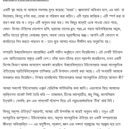
একটি শব্দ আছে যা আমাকে সবসময় মুগ্ধ করেছে: ‘অধরা’। অক্সফোর্ড অভিধান বলে, এর অর্থ- যা
বিদ্যমান, কিন্তু বর্ণনা করা, বোঝা বা পরিমাপ করা কঠিন। এটি প্রায় কাব্যিক। এটি স্পর্শ করা বা
ধারণ করা যায় না। তবুও এটি অনুভব করা যায়। সব কিছুর মধ্যেই একে পাওয়া যেতে পারে,
যেমন- ডিনার টেবিলের চারপাশে হাসি, ড্রামের তালের ছন্দ, প্রচণ্ড গরমে আইসক্রিমের আনন্দ,
মাটির পাত্রে ফুটন্ত ভেষজের সুবাস, অথবা ভোরে সন্ন্যাসীদের মন্ত্র। আপনি এটি বোতলে বা
মানচিত্রে পিন করতে পারবেন না - তবে ঘুরে আসার পরেও দীর্ঘদিন ধরে অনুরণিত হয়।
সম্প্রতি উজবেকিস্তান আয়োজিত একটি পর্যটন অনুষ্ঠানে যোগ দিয়েছিলাম। এই দেশটি ইতিহাস
এবং আতিথেয়তায় সমৃদ্ধ একটি দেশ। তাঁরা যখন তাঁদের রত্ন প্রদর্শন করেছিলেন, তখন একটি
বিশেষ বিবরণ আমার মনোযোগ আকর্ষণ করেছিল: উজবেকিস্তানে ইউনেস্কোর অধরা সাংস্কৃতিক
ঐতিহ্যের প্রতিনিধিত্বমূলক তালিকায় ১৪টি উপাদান খোদাই করা আছে। এই সংখ্যাটি আমাকে
বাকরুদ্ধ করে দিয়েছিল। বিস্ময়ে ভাবছিলাম: ইউনেস্কোর অধরা সাংস্কৃতিক ঐতিহ্য আসলে কী?
আমরা সকলেই ইউনেস্কোর ওয়ার্ল্ড হেরিটেজ সাইটগুলির কথা জানি। এগুলোকে ঘিরে আমাদের
ব্যক্তিগত বাকেট লিস্ট তৈরি করি — তাজমহল, চীনের মহাপ্রাচীর, মাচু পিচ্চু, কলোসিয়াম
ইত্যাদি। সেলফি, গল্প এবং পাসপোর্ট স্ট্যাম্প দিয়ে এই ল্যান্ডমার্কগুলিকে ‘টিক’ মার্ক দিই।
কিন্তু অদৃশ্য ঐতিহ্য? প্রায়শই, আমরা এটি উপলব্ধি না করেই অনুভব করি। তবুও এটি
সংস্কৃতির হৃদস্পন্দন। ইউনেস্কোর মতে, অদৃশ্য সাংস্কৃতিক ঐতিহ্য হল একটি সম্প্রদায়ের
জীবন্ত অভিব্যক্তি — এর অনুশীলন, প্রকাশ, জ্ঞান এবং দক্ষতা প্রজন্মের পর প্রজন্ম ধরে চলে