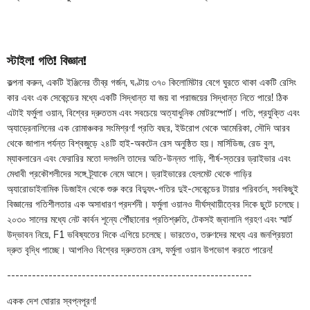
স্টাইল! গতি! বিজ্ঞান!
কল্পনা করুন, একটি ইঞ্জিনের তীব্র গর্জন, ঘণ্টায় ৩৭০ কিলোমিটার বেগে ঘুরতে থাকা একটি রেসিং
কার এবং এক সেকেন্ডের মধ্যে একটি সিদ্ধান্ত যা জয় বা পরাজয়ের সিদ্ধান্ত নিতে পারে! ঠিক
এটাই ফর্মুলা ওয়ান, বিশ্বের দ্রুততম এবং সবচেয়ে অত্যাধুনিক মোটরস্পোর্ট। গতি, প্রযুক্তি এবং
অ্যাড্রেনালিনের এক রোমাঞ্চকর সংমিশ্রণ! প্রতি বছর, ইউরোপ থেকে আমেরিকা, সৌদি আরব
থেকে জাপান পর্যন্ত বিশ্বজুড়ে ২৪টি হাই-অকটেন রেস অনুষ্ঠিত হয়। মার্সিডিজ, রেড বুল,
ম্যাকলারেন এবং ফেরারির মতো দলগুলি তাদের অতি-উন্নত গাড়ি, শীর্ষ-স্তরের ড্রাইভার এবং
মেধাবী প্রকৌশলীদের সঙ্গে ট্র্যাকে নেমে আসে। ড্রাইভারের হেলমেট থেকে গাড়ির
অ্যারোডাইনামিক ডিজাইন থেকে শুরু করে বিদ্যুৎ-গতির দুই-সেকেন্ডের টায়ার পরিবর্তন, সবকিছুই
বিজ্ঞানের গতিশীলতার এক অসাধারণ প্রদর্শনী। ফর্মুলা ওয়ানও দীর্ঘস্থায়ীত্বের দিকে ছুটে চলেছে।
২০৩০ সালের মধ্যে নেট কার্বন শূন্যে পৌঁছানোর প্রতিশ্রুতি, টেকসই জ্বালানি গ্রহণ এবং স্মার্ট
উদ্ভাবন নিয়ে, F1 ভবিষ্যতের দিকে এগিয়ে চলেছে। ভারতেও, তরুণদের মধ্যে এর জনপ্রিয়তা
দ্রুত বৃদ্ধি পাচ্ছে। আপনিও বিশ্বের দ্রুততম রেস, ফর্মুলা ওয়ান উপভোগ করতে পারেন!
-----------------------------------------------------------
একক দেশ ঘোরার স্বপ্নপূরণ!