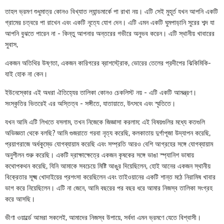
তাহল ভ্রমণ শুধুমাত্র কোনও বিখ্যাত ল্যান্ডমার্কে পা রাখা নয়। এটি সেই মুহূর্ত যখন আপনি একটি
গ্রামের চত্বরে পা রাখেন এবং একটি নৃত্যে যোগ দেন। এটি এমন একটি ঘুমপাড়ানি সুরের শব্দ যা
আপনি বুঝতে পারেন না - কিন্তু আপনার অন্তরের গভীরে অনুভব করেন। এটি স্থানীয় খাবারের
সুবাস,
একজন অতিথির উষ্ণতা, একজন কারিগরের ব্রাশস্ট্রোক, ভোরের তেলের প্রদীপের ঝিকিমিকি-
যাই হোক না কেন।
ইউনেস্কোর এই অধরা ঐতিহ্যের তালিকা কোনও চেকলিস্ট নয় - এটি একটি আমন্ত্রণ।
সংস্কৃতির ভিতরেই এর অস্তিত্ব - সঙ্গীতে, যাতায়াতে, উৎসবে এবং স্মৃতিতে।
যখন আমি এটি লিখতে বসলাম, তখন নিজেকে জিজ্ঞাসা করলাম: এই বিষয়গুলির মধ্যে কতগুলি
অভিজ্ঞতা থেকে বলছি? আমি গুজরাতে গরবা নৃত্য করেছি, কলকাতায় দুর্গাপূজা উদ্‌যাপন করেছি,
প্রয়াগরাজে অর্ধকুম্ভে যোগব্যায়াম করেছি এবং সম্প্রতি আরও বেশি আগ্রহের সঙ্গে যোগব্যায়াম
অনুশীলন শুরু করেছি। একটি দ্রাক্ষাক্ষেত্রে একজন কৃষকের সঙ্গে ভাঙা স্প্যানিশ ভাষায়
কথোপকথন করেছি, যিনি আমাকে সবচেয়ে মিষ্টি আঙুর দিয়েছিলেন, হোই আনের একজন স্থানীয়
বিক্রেতার সূক্ষ্ম খোদাইয়ের প্রশংসা করেছিলেন এবং তাইওয়ানের একটি শান্ত মঠে নিরামিষ খাবার
ভাগ করে নিয়েছিলেন। এটি না জেনে, আমি বছরের পর বছর ধরে আমার নিজস্ব তালিকা সংগ্রহ
করে আসছি।
ভীণা ওয়ার্ল্ডে আমরা সকলেই, আমাদের নিজস্ব উপায়ে, সর্বদা এমন ভ্রমণে যেতে বিশ্বাসী।