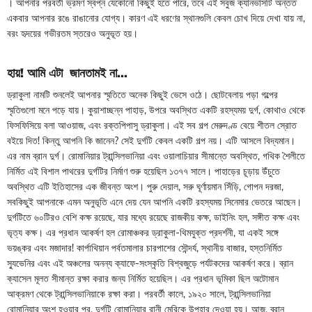
। আপনার পরবর্তী ভ্রমণ স্বপ্ন যেকোনো কিছুই হতে পারে, তবে এই সবুজ ক্যানভাসটি অন্তত
একবার আপনার রঙে রাঙানোর যোগ্য। কারণ এই ধরণের স্থানগুলি কেবল চোখ দিয়ে দেখা যায় না,
বরং হৃদয়ের গভীরতম স্তরেও অনুভূত হয়।
হায়! আমি এটা জানতামই না...
ড্রাকুলা নামটি শুনলেই আপনার স্মৃতিতে অনেক কিছুই ভেসে ওঠে। ছোটবেলায় পড়া গল্পের
স্মৃতিগুলো মনে পড়ে যায়। কুয়াশাচ্ছন্ন পাহাড়, উপরে অবস্থিত একটি রহস্যময় দুর্গ, কোথাও থেকে
ফিসফিসিয়ে বলা আওয়াজ, এবং রক্তপিপাসু ড্রাকুলা। এই সব গল্প মেরুদণ্ড বেয়ে শীতল স্রোত
বইয়ে দিত! কিন্তু আপনি কি জানেন? সেই দুর্গটি কেবল একটি গল্প নয়। এটি আসলে বিদ্যমান।
এর নাম ব্রান দুর্গ। রোমানিয়ার ট্রান্সিলভানিয়া এবং ওয়ালাচিয়ার সীমান্তে অবস্থিত, গথিক শৈলীতে
নির্মিত এই বিশাল পাথরের দুর্গটির নির্মাণ শুরু হয়েছিল ১৩৭৭ সালে। পাহাড়ের চূড়ায় উঁচুতে
অবস্থিত এটি ইতিহাসের এক জীবন্ত অংশ। পুরু দেয়াল, সরু ঘূর্ণায়মান সিঁড়ি, গোপন দরজা,
সবকিছুই আপনাকে এমন অনুভূতি এনে দেয় যেন আপনি একটি রহস্যময় সিনেমার ভেতরে আছেন।
দুর্গটিতে ৬০টিরও বেশি কক্ষ রয়েছে, যার মধ্যে রয়েছে রাজকীয় কক্ষ, ডাইনিং হল, সঙ্গীত কক্ষ এবং
ভৃত্য কক্ষ। এর প্রধান আকর্ষণ হল রোমাঞ্চকর ড্রাকুলা-থিমযুক্ত প্রদর্শনী, যা একই সঙ্গে
ভয়ঙ্কর এবং মজাদার! কার্পাথিয়ান পর্বতমালার চারপাশের সৌন্দর্য, স্থানীয় বাজার, হস্তনির্মিত
স্যুভেনির এবং এই অঞ্চলের অনন্য ক্যাফে-সংস্কৃতি বিশ্বজুড়ে পর্যটকদের আকর্ষণ করে। ব্রান
ক্যাসেল মূলত সীমান্ত রক্ষা করার জন্য নির্মিত হয়েছিল। এর প্রধান ভূমিকা ছিল অটোমান
আক্রমণ থেকে ট্রান্সিলভানিয়াকে রক্ষা করা। পরবর্তী কালে, ১৯২০ সালে, ট্রান্সিলভানিয়া
রোমানিয়ার অংশ হওয়ার পর, দুর্গটি রোমানিয়ার রানী মেরিকে উপহার দেওয়া হয়। আজ, ব্রান