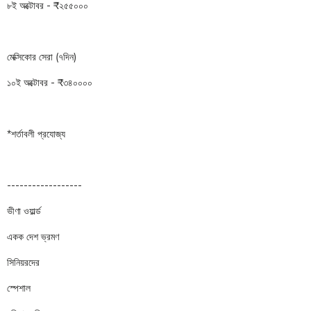
৮ই অক্টোবর - ₹২৫৫০০০
মেক্সিকোর সেরা (৭দিন)
১০ই অক্টোবর - ₹৩৪০০০০
*শর্তাবলী প্রযোজ্য
------------------
ভীণা ওয়ার্ল্ড
একক দেশ ভ্রমণ
সিনিয়রদের
স্পেশাল