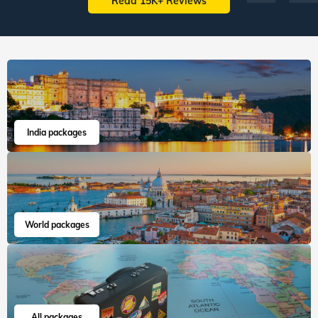
Read 15K+ Reviews
India packages
World packages
All packages