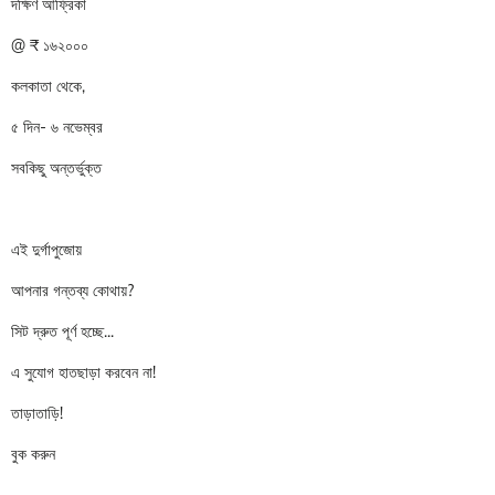
দক্ষিণ আফ্রিকা
@ ₹ ১৬২০০০
কলকাতা থেকে,
৫ দিন- ৬ নভেম্বর
সবকিছু অন্তর্ভুক্ত
এই দুর্গাপুজোয়
আপনার গন্তব্য কোথায়?
সিট দ্রুত পূর্ণ হচ্ছে...
এ সুযোগ হাতছাড়া করবেন না!
তাড়াতাড়ি!
বুক করুন