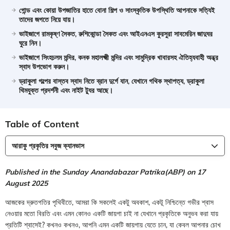
গোন্ড এবং কোয়া উপজাতির হাতে বোনা শিল্প ও সাংস্কৃতিক উপস্থিতি আপনাকে সত্যিই
তাদের জগতে নিয়ে যায়।
ভাইজাগে রামকৃষ্ণ সৈকত, রুশিকোন্ডা সৈকত এবং আইএনএস কুরসুরা সাবমেরিন জাদুঘর
ঘুরে নিন।
ভাইজাগে সিংহচলম মন্দির, কনক মহালক্ষ্মী মন্দির এবং সামুদ্রিক খাবারসহ ঐতিহ্যবাহী অন্ধ্র
স্বাদ উপভোগ করুন।
ড্রাকুলা গল্পের বাস্তব স্বাদ নিতে ব্রান দুর্গে যান, যেখানে গথিক স্থাপত্য, ড্রাকুলা
থিমযুক্ত প্রদর্শনী এবং নাইট ট্যুর আছে।
Table of Content
আরাকু প্রকৃতির সবুজ ক্যানভাস
Published in the Sunday Anandabazar Patrika(ABP) on 17
August 2025
আজকের দ্রুতগতির পৃথিবীতে, আমরা কি সকলেই একটু অবকাশ, একটূ নিশ্চিন্তে গভীর শ্বাস
নেওয়ার মতো বিরতি এবং এমন কোনও একটি জায়গা চাই না যেখানে প্রকৃতিকে অনুভব করা যায়
প্রতিটি শ্বাসেই? কখনও কখনও, আপনি এমন একটি জায়গায় যেতে চান, যা কেবল আপনার চোখ