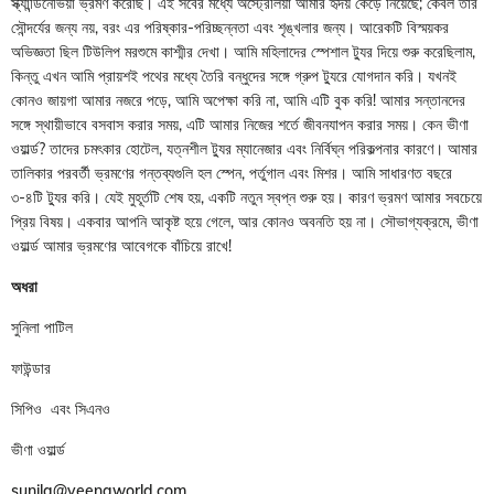
স্ক্যান্ডিনেভিয়া ভ্রমণ করেছি। এই সবের মধ্যে অস্ট্রেলিয়া আমার হৃদয় কেড়ে নিয়েছে; কেবল তার
সৌন্দর্যের জন্য নয়, বরং এর পরিষ্কার-পরিচ্ছন্নতা এবং শৃঙ্খলার জন্য। আরেকটি বিস্ময়কর
অভিজ্ঞতা ছিল টিউলিপ মরশুমে কাশ্মীর দেখা। আমি মহিলাদের স্পেশাল ট্যুর দিয়ে শুরু করেছিলাম,
কিন্তু এখন আমি প্রায়শই পথের মধ্যে তৈরি বন্ধুদের সঙ্গে গ্রুপ ট্যুরে যোগদান করি। যখনই
কোনও জায়গা আমার নজরে পড়ে, আমি অপেক্ষা করি না, আমি এটি বুক করি! আমার সন্তানদের
সঙ্গে স্থায়ীভাবে বসবাস করার সময়, এটি আমার নিজের শর্তে জীবনযাপন করার সময়। কেন ভীণা
ওয়ার্ল্ড? তাদের চমৎকার হোটেল, যত্নশীল ট্যুর ম্যানেজার এবং নির্বিঘ্ন পরিকল্পনার কারণে। আমার
তালিকার পরবর্তী ভ্রমণের গন্তব্যগুলি হল স্পেন, পর্তুগাল এবং মিশর। আমি সাধারণত বছরে
৩-৪টি ট্যুর করি। যেই মুহূর্তটি শেষ হয়, একটি নতুন স্বপ্ন শুরু হয়। কারণ ভ্রমণ আমার সবচেয়ে
প্রিয় বিষয়। একবার আপনি আকৃষ্ট হয়ে গেলে, আর কোনও অবনতি হয় না। সৌভাগ্যক্রমে, ভীণা
ওয়ার্ল্ড আমার ভ্রমণের আবেগকে বাঁচিয়ে রাখে!
অধরা
সুনিলা পাটিল
ফাউন্ডার
সিপিও এবং সিএনও
ভীণা ওয়ার্ল্ড
sunila@veenaworld.com