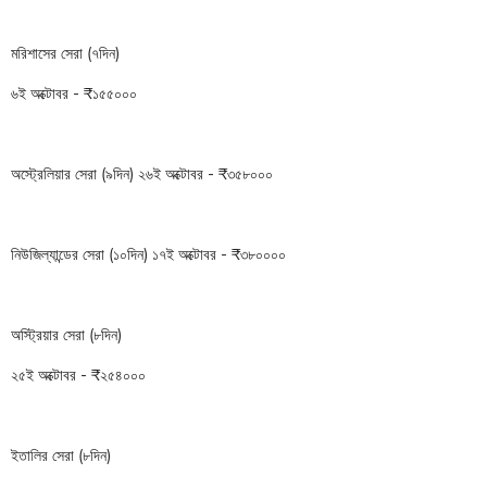
মরিশাসের সেরা (৭দিন)
৬ই অক্টোবর - ₹১৫৫০০০
অস্ট্রেলিয়ার সেরা (৯দিন) ২৬ই অক্টোবর - ₹৩৫৮০০০
নিউজিল্যান্ডের সেরা (১০দিন) ১৭ই অক্টোবর - ₹৩৮০০০০
অস্ট্রিয়ার সেরা (৮দিন)
২৫ই অক্টোবর - ₹২৫৪০০০
ইতালির সেরা (৮দিন)