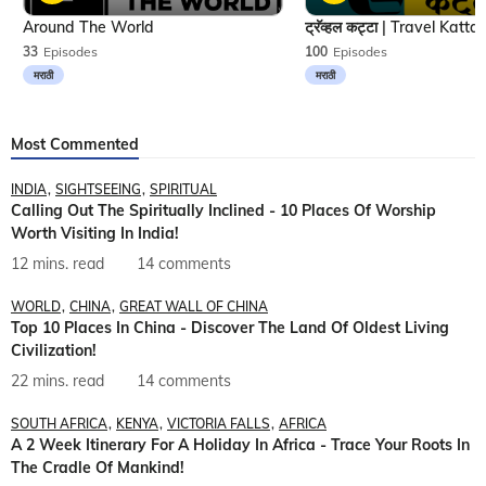
Around The World
33
Episodes
100
Episodes
मराठी
मराठी
Most Commented
INDIA
SIGHTSEEING
SPIRITUAL
Calling Out The Spiritually Inclined - 10 Places Of Worship
Worth Visiting In India!
12 mins. read
14 comments
WORLD
CHINA
GREAT WALL OF CHINA
Top 10 Places In China - Discover The Land Of Oldest Living
Civilization!
22 mins. read
14 comments
SOUTH AFRICA
KENYA
VICTORIA FALLS
AFRICA
A 2 Week Itinerary For A Holiday In Africa - Trace Your Roots In
The Cradle Of Mankind!