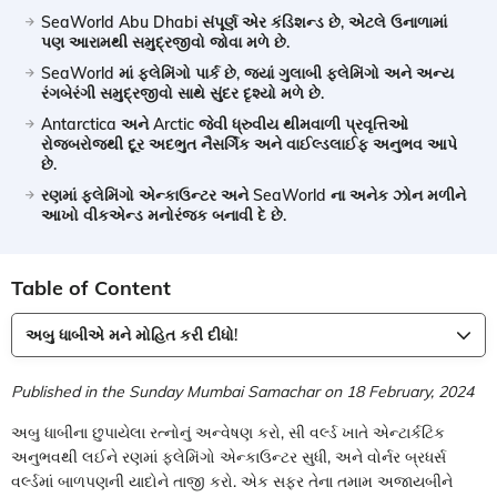
SeaWorld Abu Dhabi સંપૂર્ણ એર કંડિશન્ડ છે, એટલે ઉનાળામાં
પણ આરામથી સમુદ્રજીવો જોવા મળે છે.
SeaWorld માં ફ્લેમિંગો પાર્ક છે, જ્યાં ગુલાબી ફ્લેમિંગો અને અન્ય
રંગબેરંગી સમુદ્રજીવો સાથે સુંદર દૃશ્યો મળે છે.
Antarctica અને Arctic જેવી ધ્રુવીય થીમવાળી પ્રવૃત્તિઓ
રોજબરોજથી દૂર અદભુત નૈસર્ગિક અને વાઈલ્ડલાઈફ અનુભવ આપે
છે.
રણમાં ફ્લેમિંગો એન્કાઉન્ટર અને SeaWorld ના અનેક ઝોન મળીને
આખો વીકએન્ડ મનોરંજક બનાવી દે છે.
Table of Content
અબુ ધાબીએ મને મોહિત કરી દીધો!
Published in the Sunday Mumbai Samachar on 18 February, 2024
અબુ ધાબીના છુપાયેલા રત્નોનું અન્વેષણ કરો, સી વર્લ્ડ ખાતે એન્ટાર્કટિક
અનુભવથી લઈને રણમાં ફ્લેમિંગો એન્કાઉન્ટર સુધી, અને વોર્નર બ્રધર્સ
વર્લ્ડમાં બાળપણની યાદોને તાજી કરો. એક સફર તેના તમામ અજાયબીને