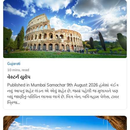
Gujarati
10 mins, read
વેસ્ટર્ન યુરોપ
Published in Mumbai Samachar 9th August 2026 હંમેશાં કંઈક
નવું આપતું શહેર લંડન એ એવું શહેર છે, જ્યાં પહેલી જ મુલાકાતે પણ
બધું જાણીતું-પરિચિત લાગવા લાગે છે. બિગ બેન, બકિંગહામ પેલેસ, ટાવર
બ્રિજ...