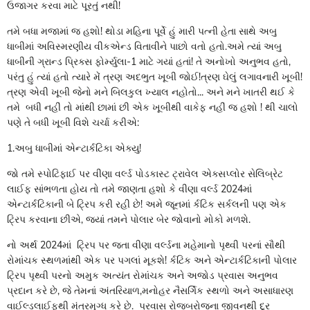
ઉજાગર કરવા માટે પૂરતું નથી!
તમે બધા મજામાં જ હશો! થોડા મહિના પૂર્વે હું મારી પત્ની હેતા સાથે અબુ
ધાબીમાં અવિસ્મરણીય વીકએન્ડ વિતાવીને પાછો વતો હતો.અમે ત્યાં અબુ
ધાબીની ગ્રાન્ડ પ્રિક્સ ફોર્મ્યુલા-1 માટે ગયાં હતાં! તે અનોખો અનુભવ હતો,
પરંતુ હું ત્યાં હતો ત્યારે મેં ત્રણ અદભુત ખૂબી જોઈ!ત્રણ ઘેલું લગાવનારી ખૂબી!
ત્રણ એવી ખૂબી જેનો મને બિલકુલ ખ્યાલ નહોતો... અને મને ખાતરી થઈ કે
તમે બધી નહીં તો માંથી છામાં છી એક ખૂબીથી વાકેફ નહીં જ હશો ! થી ચાલો
પણે તે બધી ખૂબી વિશે ચર્ચા કરીએ:
1.અબુ ધાબીમાં એન્ટાર્કટિકા એક્યુ!
જો તમે સ્પોટિફાઈ પર વીણા વર્લ્ડ પોડકાસ્ટ ટ્રાવેલ એક્સપ્લોર સેલિબ્રેટ
લાઈફ સાંભળતા હોય તો તમે જાણતા હશો કે વીણા વર્લ્ડ 2024માં
એન્ટાર્કટિકાની બે ટ્રિપ કરી રહી છે! અમે જૂનમાં ર્કટિક સર્કલની પણ એક
ટ્રિપ કરવાના છીએ, જ્યાં તમને પોલાર બેર જોવાનો મોકો મળશે.
નો અર્થ 2024માં ટ્રિપ પર જતા વીણા વર્લ્ડના મહેમાનો પૃથ્વી પરનાં સૌથી
રોમાંચક સ્થળમાંથી એક પર પગલાં મૂકશે! ર્કટિક અને એન્ટાર્કટિકાની પોલાર
ટ્રિપ પૃથ્વી પરનો અમુક અત્યંત રોમાંચક અને અજોડ પ્રવાસ અનુભવ
પ્રદાન કરે છે, જે તેમનાં અંતરિયાળ,મનોહર નૈસર્ગિક સ્થળો અને અસાધારણ
વાઈલ્ડલાઈફથી મંત્રમુગ્ધ કરે છે. પ્રવાસ રોજબરોજના જીવનથી દૂર