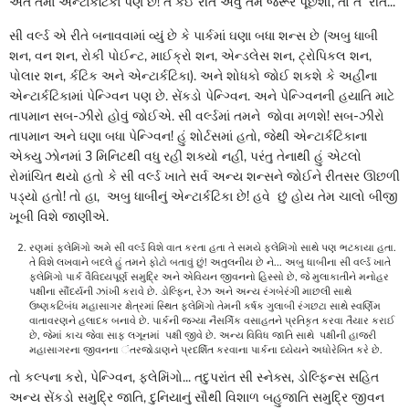
અંતે તેમાં એન્ટાર્કટિકા પણ છે! તે કઈ રીતે એવું તમે જરૂર પૂછશો, તો તે રીતે...
સી વર્લ્ડ એ રીતે બનાવવામાં વ્યું છે કે પાર્કમાં ઘણા બધા શન્સ છે (અબુ ધાબી
શન, વન શન, રોકી પોઈન્ટ, માઈક્રો શન, એન્ડલેસ શન, ટ્રોપિકલ શન,
પોલાર શન, ર્કટિક અને એન્ટાર્કટિકા). અને શોધકો જોઈ શકશે કે અહીંના
એન્ટાર્કટિકામાં પેન્ગ્વિન પણ છે. સેંકડો પેન્ગ્વિન. અને પેન્ગ્વિનની હયાતિ માટે
તાપમાન સબ-ઝીરો હોવું જોઈએ. સી વર્લ્ડમાં તમને જોવા મળશે! સબ-ઝીરો
તાપમાન અને ઘણા બધા પેન્ગ્વિન! હું શોર્ટસમાં હતો, જેથી એન્ટાર્કટિકાના
એક્યુ ઝોનમાં 3 મિનિટથી વધુ રહી શક્યો નહીં, પરંતુ તેનાથી હું એટલો
રોમાંચિત થયો હતો કે સી વર્લ્ડ ખાતે સર્વ અન્ય શન્સને જોઈને રીતસર ઊછળી
પડ્યો હતો! તો હા, અબુ ધાબીનું એન્ટાર્કટિકા છે! હવે છું હોય તેમ ચાલો બીજી
ખૂબી વિશે જાણીએ.
રણમાં ફ્લેમિંગો અમે સી વર્લ્ડ વિશે વાત કરતા હતા તે સમયે ફ્લેમિંગો સાથે પણ ભટકાયા હતા.
તે વિશે લખવાને બદલે હું તમને ફોટો બતાવું છું! અતુલનીય છે ને... અબુ ધાબીના સી વર્લ્ડ ખાતે
ફ્લેમિંગો પાર્ક વૈવિધ્યપૂર્ણ સમુદ્રિ અને એવિયન જીવનનો હિસ્સો છે, જે મુલાકાતીને મનોહર
પક્ષીના સૌંદર્યની ઝાંખી કરાવે છે. ડોલ્ફિન, રેઝ અને અન્ય રંગબેરંગી માછલી સાથે
ઉષ્ણકટિબંધ મહાસાગર ક્ષેત્રમાં સ્થિત ફ્લેમિંગો તેમની કર્ષક ગુલાબી રંગછટા સાથે સ્વર્ણિમ
વાતાવરણને હલાદક બનાવે છે. પાર્કની જગ્યા નૈસર્ગિક વસાહતને પ્રતિકૃત કરવા તૈયાર કરાઈ
છે, જેમાં કાચ જેવા સાફ લગૂનમાં પક્ષી જીવે છે. અન્ય વિવિધ જાતિ સાથે પક્ષીની હાજરી
મહાસાગરના જીવનના ંતરજોડાણને પ્રદર્શિત કરવાના પાર્કના ધ્યેયને અધોરેખિત કરે છે.
તો કલ્પના કરો, પેન્ગ્વિન, ફ્લેમિંગો... તદુપરાંત સી સ્નેક્સ, ડોલ્ફિન્સ સહિત
અન્ય સેંકડો સમુદ્રિ જાતિ, દુનિયાનું સૌથી વિશાળ બહુજાતિ સમુદ્રિ જીવન