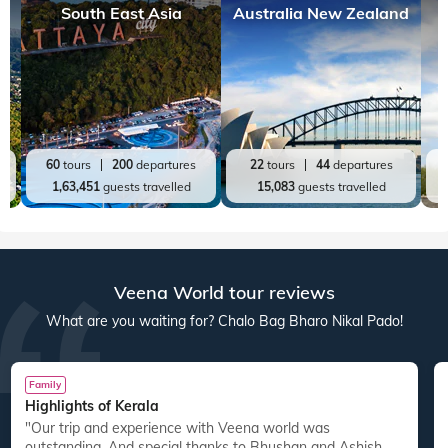
South East Asia
Australia New Zealand
60
tours
200
departures
22
tours
44
departures
1,63,451
guests travelled
15,083
guests travelled
Veena World tour reviews
What are you waiting for? Chalo Bag Bharo Nikal Pado!
Family
Highlights of Kerala
"Our trip and experience with Veena world was
"
outstanding. And special thanks to Bhushan and Ashish