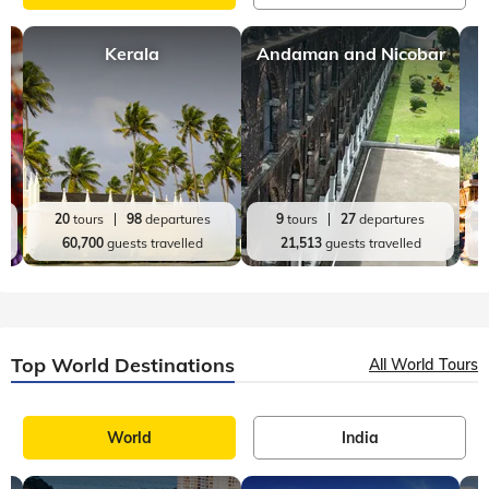
Kerala
Andaman and Nicobar
20
tours
98
departures
9
tours
27
departures
60,700
guests travelled
21,513
guests travelled
Top World Destinations
All World Tours
World
India