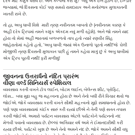
દરેક માટે કશુંક ધરાવે છે. અને કલ્પના કરો શું? બધું એક છત હેઠળ છે, ઈન્ડોર
જગ્યામાં, જે દિવસના કોઈ પણ સમયે રામદાયક અને મનોરંજક મુલાકાતની
ખાતરી રાખે છે.
તો હા, અબુ ધાબી વિશે મારી ત્રણ નવીનતમ બાબતો છે (નવીનતમ કારણ કે
અહીં દરેક ટ્રિપમાં તમને કશુંક એકદમ નવું મળી રહેશે). અને જો તમને યાદ
હોય તો મેમાં અહીં ભારતમાં બળબળતો તાપ હતો ત્યારે રણવીર સિંહ
જાહેરાતોમાં કહેતો હતો, ‘અબુ ધાબી: જ્યાં એક ઉનાળો પૂરતો નથી!’જે ઘેલી
મોજીલી ત્રણ દિવસની મુલાકાત પછી હું તમને કહેવા માગું છું કે અબુ ધાબીમાં
એક ટ્રિપ પૂરતી નથી! ફરી મળીશું!
જીવનના
ઉત્તરાર્ધનો
નંદિત
પ્રારંભ
વીણા
વર્લ્ડ
સિનિયર્સ
સ્પેશિયલ
વ્યવસાય કરતી વખતે ટોપ લાઈન, બોટમ લાઈન, બેલેન્સ શીટ, પ્રોફિટ,
લોસ... બધા મુદ્દા બહુ જ મહત્ત્વના હોય છે અને તેનો બધી રીતે વિચાર થવો જ
જોઈએ. જોકે વ્યવસાય કરતી વખતે સૌથી મહત્ત્વનો મુદ્દો સમાધાનનો હોય છે.
પણે પણા વ્યવસાયમાં કાંઈક સારું કરી રહ્યાં છીએ ને તેની પણે સતત તપાસ
કરવી જોઈએ. અમારો પર્યટન વ્યવસાય એટલે પર્યટકોને પર્યટનનો નંદ
મેળવી પવાનો વ્યવસાય છે. છેલ્લાં અગિયાર વર્ષ અમે તે ઈમાનદારીથી કરી
રહ્યા છીએ. પર્યટકો ખુશ છે અને તેનો અમને નંદ છે. જોકે અમને સૌથી વધુ