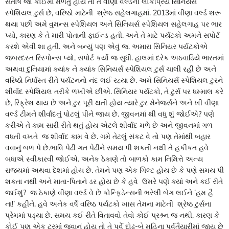
સંતોષ જો કોઈમાં મળતું હોય તો તે વીણા વર્લ્ડની લોકપ્રિય સિનિયર્સ
સ્પેશિયલ ટુર્સ છે, વરિષ્ઠો માટેની શ્રેષ્ઠ સહેલગાહમાં. 2013માં વીણા વર્લ્ડ શરૂ
થયા પછી અમે વુમન્સ સ્પેશિયલ અને સિનિયર્સ સ્પેશિયલ સહેલગાહ પર ભાર
પ્યો, કારણ કે તે મારી પોતાની ફાઈન્ડ હતી. અને તે માટે પર્યટકો અમને સપોર્ટ
કરશે એવી શા હતી. અને બન્યું પણ એવું જ. અમારા સિનિયર પર્યટકોએ
જબરદસ્ત રિસ્પોન્સ પ્યો, સપોર્ટ કર્યો જ સુધી. હાલમાં દરેક અઠવાડિયે ભારતમાં
અથવા દુનિયામાં ક્યાંક ને ક્યાંક સિનિયર્સ સ્પેશિયલ ટુર્સ ચાલી રહી છે અને
વરિષ્ઠો નિર્ધાસ્ત રીતે પર્યટનનો નંદ લઈ રહ્યા છે. અમે સિનિયર્સ સ્પેશિયલ ટુરને
શીર્વાદ સ્પેશિયલ તરીકે ળખીએ છીએ. સિનિયર પર્યટકો, તે ટુર્સ પર ધમ્માલ કરે
છે, રિફ્રેશ થાય છે અને ટુર પૂરી થતી હોય ત્યારે ટુર મેનેજર્સને અને ખી વીણા
વર્લ્ડ ટીમને શીર્વાદનું પોટલું પીને જાય છે. જીવનમાં થી વધુ શું જોઈએ? પણે
કરીએ તે કામ સારી રીતે થતું હોય એટલે શીર્વાદ મળે છે અને જીવનમાં ગળ
વધતી વખતે જ શીર્વાદ કામ વે છે. ગમે તેટલું સંકટ વે તો પણ તેમાંથી બહાર
વવાનું બળ પે છે.ભાવિ પેઢી ગત પેઢીને સમય પી શકતી નથી તે હકીકત હવે
બધાએ સ્વીકારવી જોઈએ. અનેક ઠેકાણે તો બાળકો કામ નિમિત્તે અન્ય
રાજ્યમાં અથવા દેશમાં હોય છે. તેમને પણ એક ગિલ્ટ હોય છે કે પણે સમય પી
શકતા નથી અને માતા-પિતાને ડર હોય છે કે હવે ઉંમરે પણે ક્યાં અને કઈ રીતે
જઈશું? જ ઠેકાણે વીણા વર્લ્ડ વે છે કોન્ફિડેન્સની ભરેલી બેગ લઈને ‘હમ હૈ
ના!’ કહીને. હવે અનેક વર્ષે વરિષ્ઠ પર્યટકો ખાસ તેમના માટેની શ્રેષ્ઠ ટુર્સના
પ્રેમમાં પડ્યા છે. સમય કઈ રીતે વિતાવવો તેવો કોઈ પ્રશ્ર્ન જ નથી, કારણ કે
કોઈ પણ એક ટુરમાં જવાનું હોય તો તે પૂર્વે દોઢ-બે મહિના પૂર્વતૈયારીમાં જાય છે