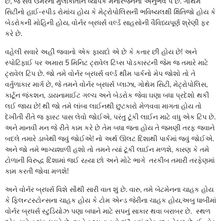
છે, જે સર્વ ઉંમરના મુલાકાતીને વ્યાપક મનોરંજનનો અનુભવ પે છે. ગોથેમ
સિટીનો હાઈ-સ્પીડ રોમાંચ હોય કે મેટ્રોપોલિસની ભવિષ્યલક્ષી ક્ષિતિજો હોય કે
બેડરોકની મોહિની હોય, વોર્નર બ્રધર્સ વર્લ્ડ સાહસોની વૈવિધ્યપૂર્ણ શ્રેણી ફર
કરે છે.
વહેલી સવારે અહીં જવાનો એક ફાયદો એ છે કે કતાર છી હોય છે! અને
સ્પોટિફાઈ પર અમારા 5 મિનિટ ટ્રાવેલ ટિપ્સ પોડકાસ્ટની જેમ જ તમારે માટે
ટ્રાવેલ ટિપ છે. જો તમે વોર્નર બ્રધર્સ વર્લ્ડ થીમ પાર્કનો મેપ જોશો તો તે
વર્તુળાકાર માર્ગ છે, જે તમને વોર્નર બ્રધર્સ પ્લાઝા, ગોથેમ સિટી, મેટ્રોપોલિસ,
કાર્ટૂન જંકશન, ડાયનામાઈટ ગલ્ચ અને બેડરોક જેવા ઘણા બધા પ્રદેશો થકી
લઈ જાય છે! થી જો તમે લાંબા લાઈનથી છુટકારો મેળવવા માગતા હોય તો
દેખીતી રીતે જ ફાસ્ટ પાસ લેવો જોઈએ, પરંતુ ટૂંકી લાઈન માટે વધુ એક ટિપ છે.
અને માનવી મન જે રીતે કામ કરે છે તેમ બધા જતા હોય તે જમણી તરફ જવાને
બદલે તમારે ડાબેથી જવું જોઈએ! નો અર્થ ઊલટ દિશાથી પાર્કમાં જવું જોઈએ.
અને જો તમે ભાગ્યશાળી હશો તો તમને ત્યાં ટૂંકી લાઈન મળશે, કારણ કે તમે
ટોળાની વિરુદ્ધ દિશામાં જઈ રહ્યા છો અને મોટે ભાગે તરકીબ તમારી તરફેણમાં
કામ કરતી જોવા મળશે!
અને વોર્નર બ્રધર્સ વિશે સૌથી સારી વાત શું છે. વારુ, તમે બેટમેનના ચાહક હોય
કે ફ્લિન્ટસ્ટોન્સના ચાહક હોય કે ટોમ એન્ડ જેરીના ચાહક હોય,અબુ ધાબીમાં
વોર્નર બ્રધર્સ સ્ટુડિયોઝ પણા બધાને માટે સપનું સાકાર થવા બરાબર છે. સ્થળ