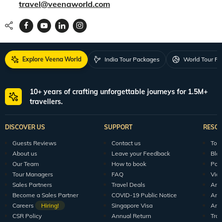
travel@veenaworld.com
Explore Veena World
India Tour Packages
World Tour P
10+ years of crafting unforgettable journeys for 1.5M+
travellers.
DISCOVER US
SUPPORT
RESO
Guests Reviews
Contact us
Tour
About us
Leave your Feedback
Blo
Our Team
How to book
Pod
Tour Managers
FAQ
Vid
Sales Partners
Travel Deals
Arti
Become a Sales Partner
COVID-19 Public Notice
Arti
Careers
Hiring!
Singapore Visa
Arti
CSR Policy
Annual Return
Tra