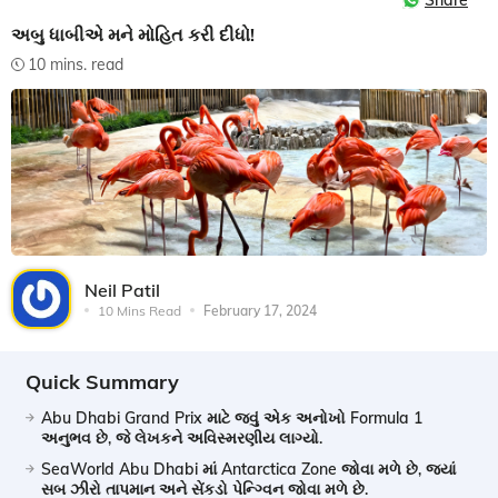
Share
અબુ ધાબીએ મને મોહિત કરી દીધો!
10 mins. read
Neil Patil
10 Mins Read
February 17, 2024
Quick Summary
Abu Dhabi Grand Prix માટે જવું એક અનોખો Formula 1
અનુભવ છે, જે લેખકને અવિસ્મરણીય લાગ્યો.
SeaWorld Abu Dhabi માં Antarctica Zone જોવા મળે છે, જ્યાં
સબ ઝીરો તાપમાન અને સેંકડો પેન્ગ્વિન જોવા મળે છે.