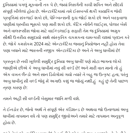
દુનિયામાં પગલું મૂકવાની તક પે છે, જ્યાં નિસર્ગની કાચી શક્તિ અને સૌંદર્ય
સંપૂર્ણ ખીલેલાં હોય છે. એન્ટાર્કટિકામાં તમે ઈસબર્ગ્સ થકી કાયાકિંગ જેવી
પ્રવૃત્તિમાં સંકળાઈ શકો છો, પેન્ગ્વિન્સની કૂચ જોઈ શકો છો અને બરફવાળા
પાણીમાં ધ્રુવીય ભૂસકો પણ મારી શકો છો. ર્કટિક નોર્ધર્ન લાઈટ્સ, પોલાર બેર્સ
અને વાલરૂસીસ જોવા માટે વાઈલ્ડલાઈફ સફારી તેમ જ દુનિયામાં અમુક
સૌથી ઉત્તરીય સમુદાયો સાથે સાંસ્કૃતિક ચકમકના ચમત્કારી ચશ્માં પ્રદાન કરે
છે. જોકે કમસેકમ 2024 માટે એન્ટાર્કટિકા જવાનું નિયોજન નહીં હોય તેવા
પણા બધાને માટે ભારતની નજીક એન્ટાર્કટિકા છે અને તે અબુ ધાબીમાં છે!
પ્રસ્તુત છે નવી ખૂલેલી સમુદ્રિ દુનિયા અબુ ધાબી! પણે મોટા ભાગના લોકો
જાણીએ છીએ કે અબુ ધાબીમાં નવું સી વર્લ્ડ છે! અને મારી વાત માનો તો હું
એક વખત ર્લેન્ડો અને સાન ડિયેગોમાં ગયો ત્યારે તે બહુ જ ઉત્કૃષ્ટ હતા, પરંતુ
અબુ ધાબીનું સી વર્લ્ડ જેવું મેં અગાઉ કશું જ જોયું નથી.હું કહું છું તેની પાછળ
ત્રણ કારણ છે:
તમને અહીં સી વર્લ્ડની બેસુમાર જાતિ મળી વશે.
તે ઈનડોર છે, જેનો અર્થ તે સંપૂર્ણ એર કંડિશન્ડ છે અથવા જો ઉનાળામાં અબુ
ધાબીમાં તાપમાન વધે તો પણ સમુદ્રિ જીવોઅને તમારે માટે તાપમાન અનુકૂળ
હોય છે.