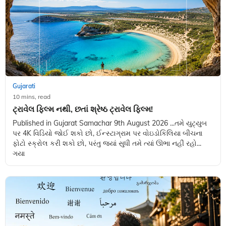
Gujarati
10 mins, read
ટ્રાવેલ ફિલ્મ નથી, છતાં શ્રેષ્ઠ ટ્રાવેલ ફિલ્મ!
Published in Gujarat Samachar 9th August 2026 ...તમે યુટ્યુબ
પર 4K વિડિયો જોઈ શકો છો, ઈન્સ્ટાગ્રામ પર વોઇડોકિલિયા બીચના
ફોટો સ્ક્રોલ કરી શકો છો, પરંતુ જ્યાં સુધી તમે ત્યાં ઊભા નહીં રહો...
ગયા