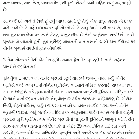
મત્સ્યાલય, માંતા રેઝ, વાલરુસીસ, સી ટ્ટર્સ, સેંકડો પક્ષી સહિત ઘણું બધું અહીં
છે!
સી વર્લ્ડ છે! અને તે વિશે હું ટલું બોલી રહ્યો છું તેનું એકમાત્ર કારણ એ છે કે
મને લાગે છે કે પણે બધા જ જાણીએ છીએ કે અબુ ધાબીમાંસી વર્લ્ડ છે, પરંતુ
ત્યાં મુલાકાત લેવા પર જ તે કેટલું અતુલનીય છે તેનો અહેસાસ થયો! તો મારી
પ્રથમ બે બાબતો હતી. હવે ત્રીજી બાબતની વાત કરું તો ચાલો યસ ઈલેન્ડ પર
વોર્નર બ્રધર્સ વર્લ્ડનાં દ્વાર ખોલીએ.
3.ટોમ એન્ડ જેરીથી બેટમેન સુધી- તમારા ફેવરીટ સુપરહીરો અને કાર્ટૂનનાં
પાત્રોને જીવિત કરો.
ફોર્મ્યુલા 1 પછી અમે વોર્નર બ્રધર્સ સ્ટુડિયોઝમાં જવાનું નક્કી કર્યું. વોર્નર
બ્રધર્સ વર્લ્ડ અબુ ધાબી વોર્નર બ્રધર્સના વારસાને મોહિત કરનારી સલામી પવા
સમાન ઊભું છે, જે મુલાકાતીને તેમનાં મનગમતાં પાત્રોની દુનિયામાં મંત્રિત કરે
છે અને વાર્તા જીવંત બને છે. તેનું ક્ષેત્ર છ કર્ષક જગ્યામાં વહેંચાયેલું છે: ગોથેમ
સિટી, મેટ્રોપોલિસ, કાર્ટૂન જંકશન, બેડરોક, ડાયનામાઈટ ગલ્ચ અને વોર્નર
બ્રધર્સ પ્લાઝા, બધું બેટમેનના દિલધડક સાહસોથી લઈને બગ્સ બનીના લહેરી
પ્રવાસ સુધી પ્રતિકાત્મક વોર્નર બ્રધર્સનાં પાત્રોની દુનિયાને જાગૃત કરે તે રીતે
સૂઝબૂઝપૂર્વક ઘડવામાં વ્યું છે. પાર્કમાં અંદર 29 અત્યાધુનિક રાઈડ્સ અને
કર્ષણો, ઈન્ટરએક્ટિવ પારિવારિક પ્રવૃત્તિ અને અજોડ લાઈવ એન્ટરટેઈનમેન્ટ