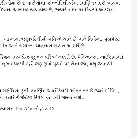
ં રોમ, બાર્સેલોના, સેન્તોરિની જેવાં સ્વર્ણિમ બંદરો અથવા
ાં દિવસો આરામદાયક હોય છે, જ્યારે બંદર પર દિવસો એક્શન -
. આ નાનાં જહાજો ધીમી ગતિએ ચાલે છે અને વિયેના, બુડાપેસ્ટ
ંગીત અને રોમાન્સ ચાહનારા માટે તે આદર્શ છે.
િશન ક્રુઝીઝ જીવન પરિવર્તનકારી છે. પેન્ગ્વિન્સ, આઈસબર્ગ્સ
ભવ પરથી કહી શકું છું કે પૃથ્વી પર તેના જેવું કશું જ નથી.
ેશિયા ટૂંકી, સ્વર્ણિમ આઈટિનરી ઓફર કરે છે,જેમાં શોપિંગ,
ે તમારે રોજેરોજ રિપેક કરવાની જરૂર નથી.
પ્રવાસને મૅચ કરવાનો હોય છે.