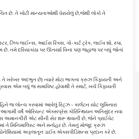
છે. તે ખોટી માન્યતાઓથી ઘેરાયેલું છે,જેથી લોકો તે
્ટર, ઝિપ લાઈન્સ, આઈસ રિંક્સ, ગો-કાર્ટ ટ્રેક, લાઈવ શો, સ્પા,
મ છે. તમે દરિયાકાંઠા પર ઊતર્યાા વિના પણ જહાજ પર બધું જોતાં
 તે ખરેખર અદભુત છે) ત્યારે મોટા ભાગના ક્રુઝ કિફાયતી અને
્રવાસ એમ બધું જ સમાવિષ્ટ હોવાથી તે સ્માર્ટ, ખર્ચ કિફાયતી
 જ લોન્ચ કરવામાં આવેલું રિટ્ઝ - કાર્લટન યોટ લુમિનારા
છે. આગામી વર્ષે ઓરિયન્ટ એક્સપ્રેસ કોરિન્થિયન અતિસુંદર નવા
્સ અમાનગીરી એટ સીની સેર શરૂ થવાની છે, જેને પ્રાઈવેટ
 તે મિનિમાલિસ્ટ અને મનોહર છે. તેમનું મોજૂદ ક્રુઝ
્ડોનેશિયામાં અફલાતૂન ડાઈવ એક્સપીડિશન્સ પ્રદાન કરે છે.