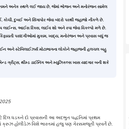
તમને અનેક સ્થળે લઈ જાય છે, જેમાં ભોજન અને મનોરંજન સામેલ
બઈ, કોચી, દુબઈ અને સિંગાપોર જેવા બંદરો પરથી જહાજો નીકળે છે.
પ લાઈન્સ, આઈસ રિંક્સ, લાઈવ શો અને સ્પા જેવા વિકલ્પો મળે છે.
 કિફાયતી પસંદગીઓમાં મુકામ, ખાદ્ય, મનોરંજન અને પ્રવાસ બધું જ
ઝાઈન અને સ્ટેબિલાઈઝર્સ મોટાભાગના લોકોને જહાજની હલચલ બહુ
 એન્ડ ગ્રીટ્સ, થીમ્ડ ડાઈનિંગ અને મ્યુઝિકલ્સ ખાસ યાદગાર બની શકે
 2025
ા માટે દિલ ધડકને દો પ્રવાસની આ અદભુત પદ્ધતિમાં પ્રથમ
્રુઝ હોલીડેઝ વિશે ભારતમાં હજુ પણ ગેરસમજૂતી પ્રવર્તે છે.