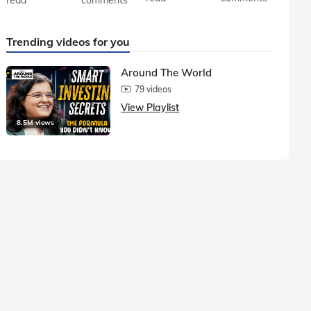
Trending videos for you
Around The World
79 videos
View Playlist
8.5M views
1.5M vie