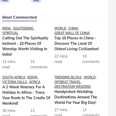
मराठी
मराठी
Most Commented
INDIA
SIGHTSEEING
WORLD
CHINA
SPIRITUAL
GREAT WALL OF CHINA
Calling Out The Spiritually
Top 10 Places In China -
Inclined - 10 Places Of
Discover The Land Of
Worship Worth Visiting In
Oldest Living Civilization!
India!
22 mins.
14
12 mins.
14
read
comments
read
comments
SOUTH AFRICA
KENYA
TRENDING BLOGS
WORLD
VICTORIA FALLS
AFRICA
OFFBEAT TRAVEL
A 2 Week Itinerary For A
DESTINATION WEDDING
Handpicked Wedding
Holiday In Africa - Trace
Destinations Around The
Your Roots In The Cradle Of
World For Your Big Day!
Mankind!
27 mins.
13
30 mins.
13
read
comments
read
comments