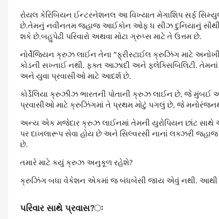
રોયલ કેરિબિયન ઈન્ટરનેશનલ આ વિખ્યાત મેગાશિપ સર્ફ સિમ્યુલ
છે.તેમનું નવીનતમ જહાજ આઈકોન ઓફ ધ સીઝ દુનિયાનું સૌથી 
શકે છે.બહુપેઢી પરિવારો અથવા મોટા ગ્રુપ્સ માટે તે ઉત્તમ છે.
નોર્વેજિયન ક્રુઝ લાઈન તેના "ફ્રીસ્ટાઈલ ક્રુઝિંગ માટે અનોખ
કોડની સખ્તાઈ નથી. ફક્ત આઝાદી અને ફ્લેક્સિબિલિટી. તેમના
અને યુવા પ્રવાસીઓ માટે આદર્શ છે.
કોર્ડેલિયા ક્રુઝીઝ ભારતની પોતાની ક્રુઝ લાઈન છે, જે મુંબઈ અને
પ્રવાસીઓ માટે ક્રુઝિંગમાં તે પ્રથમ મોટું પગલું છે, જે મન
અન્ય એક મજેદાર ક્રુઝ લાઈનમાં તેમની યુરોપિયન છાંટ સાથે
પર દાખલારૂપ સેવા હોય છે અને સિલ્વરસી નાનાં લક્ઝરી જહાજ છે
છે.
તમારે માટે કયું ક્રુઝ અનુકૂળ રહેશે?
ક્રુઝિંગ બધા વેકેશન એકમાં જ બંધબેસી જાય એવું નથી. આથી 
પરિવાર સાથે પ્રવાસ?ઃ