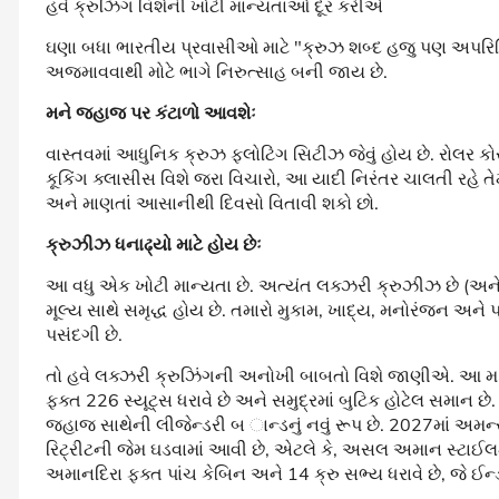
હવે ક્રુઝિંગ વિશેની ખોટી માન્યતાઓ દૂર કરીએ
ઘણા બધા ભારતીય પ્રવાસીઓ માટે "ક્રુઝ શબ્દ હજુ પણ અપરિચિત 
અજમાવવાથી મોટે ભાગે નિરુત્સાહ બની જાય છે.
મને જહાજ પર કંટાળો આવશેઃ
વાસ્તવમાં આધુનિક ક્રુઝ ફ્લોટિંગ સિટીઝ જેવું હોય છે. રોલર કોસ
કૂકિંગ ક્લાસીસ વિશે જરા વિચારો, આ યાદી નિરંતર ચાલતી રહે તે
અને માણતાં આસાનીથી દિવસો વિતાવી શકો છો.
ક્રુઝીઝ ધનાઢ્યો માટે હોય છેઃ
આ વધુ એક ખોટી માન્યતા છે. અત્યંત લક્ઝરી ક્રુઝીઝ છે (અને
મૂલ્ય સાથે સમૃદ્ધ હોય છે. તમારો મુકામ, ખાદ્ય, મનોરંજન અને પ
પસંદગી છે.
તો હવે લક્ઝરી ક્રુઝિંગની અનોખી બાબતો વિશે જાણીએ. આ મહિને
ફક્ત 226 સ્યૂટ્સ ધરાવે છે અને સમુદ્રમાં બુટિક હોટેલ સમાન 
જહાજ સાથેની લીજેન્ડરી બ ાન્ડનું નવું રૂપ છે. 2027માં અમન
રિટ્રીટની જેમ ઘડવામાં આવી છે, એટલે કે, અસલ અમાન સ્ટાઈલમાં
અમાનદિરા ફક્ત પાંચ કેબિન અને 14 ક્રુ સભ્ય ધરાવે છે, જે ઈન