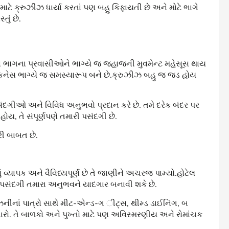
 માટે ક્રુઝીઝ ધાર્યા કરતાં પણ બહુ કિફાયતી છે અને મોટે ભાગે
ું છે.
ભાગના પ્રવાસીઓને ભાગ્યે જ જહાજની મુવમેન્ટ મહેસૂસ થાય
સિકનેસ ભાગ્યે જ સમસ્યારૂપ બને છે.ક્રુઝીઝ બહુ જ જડ હોય
ગીઓ અને વિવિધ અનુભવો પ્રદાન કરે છે. તમે દરેક બંદર પર
 હોય, તે સંપૂર્ણપણે તમારી પસંદગી છે.
ારી બાબત છે.
ું વ્યાપક અને વૈવિધ્યપૂર્ણ છે તે જાણીને અચરજ પામ્યો.હોટેલ
 પસંદગી તમારા અનુભવને યાદગાર બનાવી શકે છે.
નીનાં પાત્રો સાથે મીટ-એન્ડ-ગ ીટ્સ, થીમ્ડ ડાઈનિંગ, બ
ો. તે બાળકો અને પુખ્તો માટે પણ અવિસ્મરણીય અને રોમાંચક