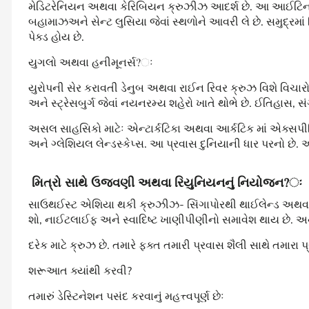
મેડિટરેનિયન અથવા કેરિબિયન ક્રુઝીઝ આદર્શ છે. આ આઈટિનરીઓમા
બહામાઝઅને સેન્ટ લુસિયા જેવાં સ્થળોને આવરી લે છે. સમુદ્રમ
પેક્ડ હોય છે.
યુગલો અથવા હનીમૂનર્સ?ઃ
યુરોપની સેર કરાવતી ડેનુબ અથવા રાઈન રિવર ક્રુઝ વિશે વિચારો
અને સ્ટ્રેસબુર્ગ જેવાં નયનરમ્ય શહેરો ખાતે થોભે છે. ઈતિહાસ, સ
અસલ સાહસિકો માટેઃ એન્ટાર્કટિકા અથવા આર્કટિક માં એક્સપીડ
અને ગ્લેશિયલ લેન્ડસ્કેપ્સ. આ પ્રવાસ દુનિયાની ધાર પરનો છે. અનુ
મિત્રો સાથે ઉજવણી અથવા રિયુનિયનનું નિયોજન?ઃ
સાઉથઈસ્ટ એશિયા થકી ક્રુઝીઝ- સિંગાપોરથી થાઈલેન્ડ અથવા મલ
શો, નાઈટલાઈફ અને સ્વાદિષ્ટ ખાણીપીણીનો સમાવેશ થાય છે. અન
દરેક માટે ક્રુઝ છે. તમારે ફક્ત તમારી પ્રવાસ શૈલી સાથે તમારા 
શરૂઆત ક્યાંથી કરવી?
તમારું ડેસ્ટિનેશન પસંદ કરવાનું મહત્ત્વપૂર્ણ છેઃ