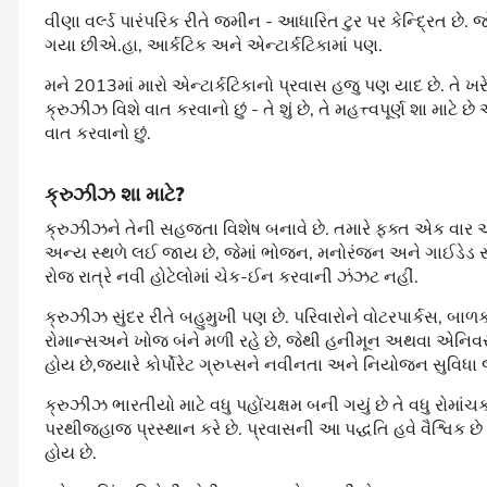
વીણા વર્લ્ડ પારંપરિક રીતે જમીન - આધારિત ટુર પર કેન્દ્રિત છે
ગયા છીએ.હા, આર્કટિક અને એન્ટાર્કટિકામાં પણ.
મને 2013માં મારો એન્ટાર્કટિકાનો પ્રવાસ હજુ પણ યાદ છે. તે
ક્રુઝીઝ વિશે વાત કરવાનો છું - તે શું છે, તે મહત્ત્વપૂર્ણ શા મા
વાત કરવાનો છું.
ક્રુઝીઝ શા માટે?
ક્રુઝીઝને તેની સહજતા વિશેષ બનાવે છે. તમારે ફક્ત એક વાર 
અન્ય સ્થળે લઈ જાય છે, જેમાં ભોજન, મનોરંજન અને ગાઈડેડ
રોજ રાત્રે નવી હોટેલોમાં ચેક-ઈન કરવાની ઝંઝટ નહીં.
ક્રુઝીઝ સુંદર રીતે બહુમુખી પણ છે. પરિવારોને વોટરપાર્કસ, બા
રોમાન્સઅને ખોજ બંને મળી રહે છે, જેથી હનીમૂન અથવા એનિવર
હોય છે,જ્યારે કોર્પોરેટ ગ્રુપ્સને નવીનતા અને નિયોજન સુવિધા
ક્રુઝીઝ ભારતીયો માટે વધુ પહોંચક્ષમ બની ગયું છે તે વધુ રોમાંચ
પરથીજહાજ પ્રસ્થાન કરે છે. પ્રવાસની આ પદ્ધતિ હવે વૈશ્વિક 
હોય છે.