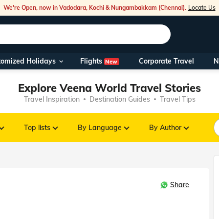
We're Open, now in Vadodara, Kochi & Nungambakkam (Chennai).
Locate Us
Flights
tomized Holidays
Corporate Travel
N
New
Our Toll Fre
Explore Veena World Travel Stories
You can also 
Travel Inspiration
Destination Guides
Travel Tips
Foreign Nati
NRIs travelli
Top lists
By Language
By Author
travel@veen
Share
Nearest Vee
Business ho