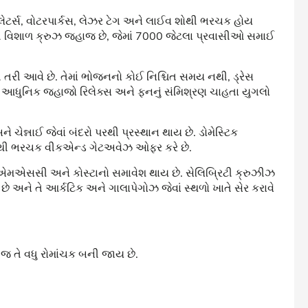
ેટર્સ, વોટરપાર્કસ, લેઝર ટેગ અને લાઈવ શોથી ભરચક હોય
વિશાળ ક્રુઝ જહાજ છે, જેમાં 7000 જેટલા પ્રવાસીઓ સમાઈ
ી તરી આવે છે. તેમાં ભોજનનો કોઈ નિશ્ચિત સમય નથી, ડ્રેસ
ં આધુનિક જહાજો રિલેક્સ અને ફનનું સંમિશ્રણ ચાહતા યુગલો
 ચેન્નાઈ જેવાં બંદરો પરથી પ્રસ્થાન થાય છે. ડોમેસ્ટિક
ોરંજનથી ભરચક વીકએન્ડ ગેટઅવેઝ ઓફર કરે છે.
 એમએસસી અને કોસ્ટાનો સમાવેશ થાય છે. સેલિબ્રિટી ક્રુઝીઝ
 અને તે આર્કટિક અને ગાલાપેગોઝ જેવાં સ્થળો ખાતે સેર કરાવે
જ તે વધુ રોમાંચક બની જાય છે.