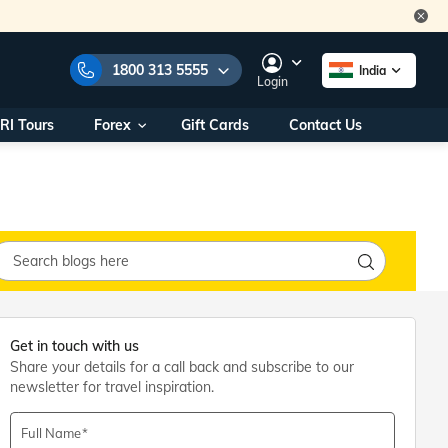
1800 313 5555
India
Login
RI Tours
Forex
Gift Cards
Contact Us
e Numbers:
1800 313 5555
call us on:
+91 22 2101 7979
+91 22 2101 6969
onals/
Within India
ng
+91 915 200 4511
Outside India
+91 887 997 2221
aworld.com
Get in touch with us
Share your details for a call back and subscribe to our
na World Office
newsletter for travel inspiration.
urs
10AM - 7PM
Full Name