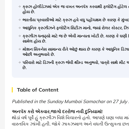
ક્રુઝ હોલીડેઝમાં એક જ વખત અનપૅક કરવાથી ફ્લોટિંગ હોટેલ 
હોય છે.
ભારતીય પ્રવાસીઓ માટે ક્રુઝ હવે વધુ પહોંચક્ષમ છે કારણ કે મું
આધુનિક ક્રુઝીઝને ફ્લોટિંગ સિટીઝ માનો, જ્યાં રોલર કોસ્ટર, ઝિ
ક્રુઝીઝ ધનાઢ્યો માટે જ છે એવી માન્યતા ખોટી છે, કારણ કે ઘણી
સામેલ હોય છે.
મોશન સિકનેસ સામાન્ય રીતે ઓછું થાય છે કારણ કે આધુનિક ડિ
ઓછી અનુભવાવે છે.
પરિવારો માટે ડિઝની ક્રુઝ જેવી થીમ્ડ અનુભવો, પાત્રો સાથે મીટ
છે.
Table of Content
Published in the Sunday Mumbai Samachar on 27 July
અનપૅક કરો એકવાર,જાગો દરરોજ નવી દુનિયામાં!
થોડાં વર્ષ પૂર્વે હું ક્રુઝીઝ વિશે વિચારતો હતો. આપણે ઘણા બધ
વાસ્તવિક ઝાંખી હતી. જોકે ઝાકઝમાળ અને વધતી ઉત્સુકતા છતાં ક