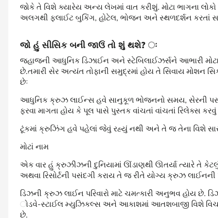
જોકે તે વિશે ક્યારેય અન્ય લેખમાં વાત કરીશું. મોટા ભાગના લોકો
અલગથી ફ્લાઈટ બુકિંગ, હોટેલ, ભોજન અને સ્થળદર્શન કરતાં સસ્ત
જો હું સીસિક બની જાઉં તો શું થશે? ઃ
જહાજની આધુનિક ડિઝાઈન અને સ્ટેબિલાઈઝર્સને આભારી મોટા 
છે.તમારી સેર અત્યંત તોફાની સમુદ્રમાં હોય તે સિવાય મોશન 
છેઃ
આધુનિક ક્રુઝ લાઈન્સ હવે સાનુકૂળ ભોજનનો સમય, સેરની પસંદ
ફરવા માગતા હોય કે પૂલ પાસે પુસ્તક વાંચતાં વાંચતાં રિલેક્સ કરવું
ટૂંકમાં ક્રુઝિંગ હવે પહેલાં જેવું રહ્યું નથી અને તે જ તેના વિશે સ
મોટાં નામ
એક વાર હું ક્રુઝીઝની દુનિયામાં ઊંડાણથી ઊતર્યા ત્યારે તે કેટલ
અથવા રિસોર્ટની પસંદગી કરાય તે જ રીતે યોગ્ય ક્રુઝ લાઈનની
ડિઝની ક્રુઝ લાઈન પરિવારો માટે ચમત્કારી અનુભવ હોય છે. ડિઝ
ોડવે-સ્ટાઈલ મ્યુઝિકલ્સ અને આકાશમાં આતશબાજી વિશે વિચાર
છે.