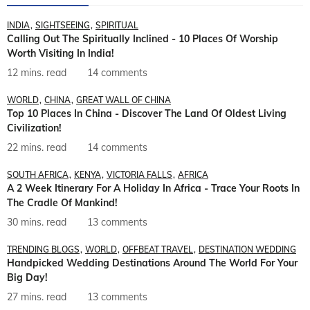
INDIA
SIGHTSEEING
SPIRITUAL
Calling Out The Spiritually Inclined - 10 Places Of Worship
Worth Visiting In India!
12 mins. read
14 comments
WORLD
CHINA
GREAT WALL OF CHINA
Top 10 Places In China - Discover The Land Of Oldest Living
Civilization!
22 mins. read
14 comments
SOUTH AFRICA
KENYA
VICTORIA FALLS
AFRICA
A 2 Week Itinerary For A Holiday In Africa - Trace Your Roots In
The Cradle Of Mankind!
30 mins. read
13 comments
TRENDING BLOGS
WORLD
OFFBEAT TRAVEL
DESTINATION WEDDING
Handpicked Wedding Destinations Around The World For Your
Big Day!
27 mins. read
13 comments