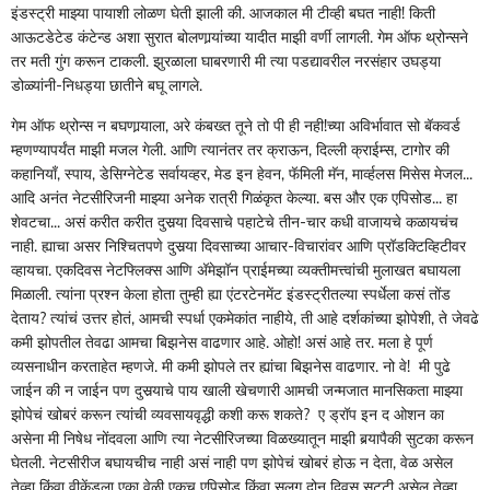
इंडस्ट्री माझ्या पायाशी लोळण घेती झाली की. आजकाल मी टीव्ही बघत नाही! किती
आऊटडेटेड कंटेन्ड अशा सुरात बोलणार्‍यांच्या यादीत माझी वर्णी लागली. गेम ऑफ थ्रोन्सने
तर मती गुंग करून टाकली. झुरळाला घाबरणारी मी त्या पडद्यावरील नरसंहार उघड्या
डोळ्यांनी-निधड्या छातीने बघू लागले.
गेम ऑफ थ्रोन्स न बघणार्‍याला, अरे कंबख्त तूने तो पी ही नही!च्या अविर्भावात सो बॅकवर्ड
म्हणण्यापर्यंत माझी मजल गेली. आणि त्यानंतर तर क्राऊन, दिल्ली क्राईम्स, टागोर की
कहानियाँ, स्पाय, डेसिग्नेटेड सर्वायव्हर, मेड इन हेवन, फॅमिली मॅन, मार्व्हलस मिसेस मेजल...
आदि अनंत नेटसीरिजनी माझ्या अनेक रात्री गिळंकृत केल्या. बस और एक एपिसोड... हा
शेवटचा... असं करीत करीत दुसर्‍या दिवसाचे पहाटेचे तीन-चार कधी वाजायचे कळायचंच
नाही. ह्याचा असर निश्‍चितपणे दुसर्‍या दिवसाच्या आचार-विचारांवर आणि प्रॉडक्टिव्हिटीवर
व्हायचा. एकदिवस नेटफ्लिक्स आणि अ‍ॅमेझॉन प्राईमच्या व्यक्तीमत्त्वांची मुलाखत बघायला
मिळाली. त्यांना प्रश्‍न केला होता तुम्ही ह्या एंटरटेनमेंट इंडस्ट्रीतल्या स्पर्धेला कसं तोंड
देताय? त्यांचं उत्तर होतं, आमची स्पर्धा एकमेकांत नाहीये, ती आहे दर्शकांच्या झोपेशी, ते जेवढे
कमी झोपतील तेवढा आमचा बिझनेस वाढणार आहे. ओहो! असं आहे तर. मला हे पूर्ण
व्यसनाधीन करताहेत म्हणजे. मी कमी झोपले तर ह्यांचा बिझनेस वाढणार. नो वे! मी पुढे
जाईन की न जाईन पण दुसर्‍याचे पाय खाली खेचणारी आमची जन्मजात मानसिकता माझ्या
झोपेचं खोबरं करून त्यांची व्यवसायवृद्धी कशी करू शकते? ए ड्रॉप इन द ओशन का
असेना मी निषेध नोंदवला आणि त्या नेटसीरिजच्या विळख्यातून माझी बर्‍यापैकी सुटका करून
घेतली. नेटसीरीज बघायचीच नाही असं नाही पण झोपेचं खोबरं होऊ न देता, वेळ असेल
तेव्हा किंवा वीकेंडला एका वेळी एकच एपिसोड किंवा सलग दोन दिवस सुट्टी असेल तेव्हा