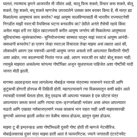
घातलं, त्याच्याच कृपने आजपर्यंत मी जीवंत आहे, चालू फिरू शकते, विचार करू शकते, बोलू
शकते, ऐकू शकते, बघू शकते म्हणजेच उपरवालेने उसका काम बराबर किया है, मी मात्र ह्या
मिळालेल्या आयुष्याचं काय करतेय? माझं आयुष्य चालविण्यासाठी मी भारतीय राज्यघटनेशी
निगडीत माझी स्वत:ची वैयक्तिक घटना बनवलीय का? ठेवीले अनंते तैसेची रहावे किंवा
असेल माझा हरी तर देईल खाटल्यावरी करीत आयुष्य जगतेय की मिळालेल्या आयुष्याला
सुविचारांच्या-सुसंस्कारांच्या- सुनियोजनाच्या साच्यात घालून माझं स्वत:चं आयुष्य आनंदी-
समाधानी बनवतेय? हा प्रश्‍न जेव्हा स्वत:ला विचारला तेव्हा माझ्या असं लक्षात आलं की,
लोकार्थाने आपण एक यशस्वी-आनंदी आयुष्य जगत असलो तरी आपल्यात कितीतरी गोष्टी
अशा आहेत, ज्या बदलण्याची नितांत गरज आहे. आपण स्वत:शी तर खोटं बोलू शकत नाही.
त्यामुळे माझ्यात असलेल्या चांगल्या गोष्टींपेक्षा अजून सुधारायला पाहिजेत अशा गोष्टींची यादी
जास्त मोठी झाली.
मागच्या आठवड्यात मला लागलेल्या मोबाईल नामक यंत्राच्या व्यसनाने स्वत:ची आणि
कुटुंबाची होणारी होरपळ मी लिहिली होती. महत्प्रयासाने त्या विळख्यातून कशी बाहेर आले
त्याचाही परामर्श घेतला होता. हेतू एवढाच की आपल्या नकळत हे एक छोटसं यंत्र
आपल्यावर कब्जा करतं आणि त्याचा दारू-ड्रग्जपेक्षाही भयंकर असा अंमल आपल्यावर
चढतो आणि एखाद्या नशेबाजप्रमाणे स्थळ काळाचं भान राहत नाही अशी माझ्यासारखी
कुणाची अवस्था झाली असेल तर वेळीच सावध होऊया, ह्यातून मुक्त होऊया.
माझ्या टू बी इम्प्रुव्हड अशा गोष्टींमधली दुसरी गोष्ट होती ती म्हणजे नेटसीरिज.
मोबाईलसारखं दुसरं यंत्र माझ्या हाती आलं ते फायरस्टिक, ज्याने जगातली एंटरटेनमेंट