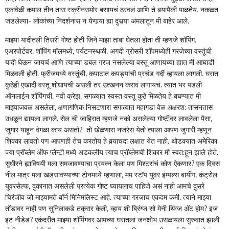
एकावेळी कमाल तीन तास स्क्रीनसमोर बसायचं ठरवलं आणि ते बर्‍यापैकी पाळतेय. नकळत
जडलेल्या- लोकांच्या निदर्शनास न येणार्‍या ह्या दुसर्‍या अंमलातून मी बाहेर आले.
माझ्या यादीतली तिसरी गोष्ट होती जिने माझा ताबा घेतला होता ती म्हणजे शॉपिंग.
एअरपोर्टवर, शॉपिंग मॉलमध्ये, पर्यटनस्थळी, अगदी ग्रोसरी शॉपमध्येही गरजेच्या वस्तूंची
यादी घेऊन जायचं आणि त्याच्या डबल गरज नसलेल्या वस्तू आणायच्या ह्यात मी आघाडी
मिळवली होती. फ्रीजमध्ये वस्तूंची, कपाटात कपड्यांची प्रचंड गर्दी व्हायला लागली. घरात
कुठेही एखादी वस्तू शोधायची असली तर उत्खनन करावं लागायचं. त्यात भर पडली
ऑनलाईन शॉपिंगची. नवी क्रेझ. सगळ्यात स्वस्त वस्तू कुठे मिळतेय हे बघण्यात मी
माझ्याजवळ असलेला, क्षणागणिक निसटणारा सगळ्यात महागडा वेळ अक्षरश: तासनतास
उधळून द्यायला लागले. सेल ची जाहिरात म्हणजे नको असलेल्या गोष्टींवर लावलेला पैसा,
जुगार याहून वेगळा काय असतो? तो खेळणारा नजरेस येतो त्याला आपण जुगारी म्हणून
शिक्का लावतो पण आपणही तेच करतोय हे बर्‍याचदा लक्षात येत नाही. थोडक्यात अमेेरिका
ज्या प्रॉब्लेम ऑफ प्लेन्टी मध्ये अडकलीय त्याच प्रॉब्लेमची शिकार मी स्वत:हून झाले होते.
सुधीरने ह्याविषयी मला समजावण्याचा प्रयत्न केला पण मिश्टरांचं कोण ऐकणार? एक दिवस
नील मात्र मला खडसावण्याच्या टोनमध्ये म्हणाला, मम स्टॉप युवर इंम्पल्स बायींग, कंट्रोल
युवरसेल्फ, दुकानात असलेली प्रत्येक गोष्ट घ्यायलाच पाहिजे असं नाही आमचे दुसरे
चिरंजीव जो माझ्यामते बॉर्न मिनिमलिस्ट आहे. त्याच्या गरजाच एकदम कमी. त्याने माझ्या
तोंडावर नाही पण सुनिलाकडे तक्रार केली, व्हाय शी ब्रिंग्ज सो मेनी थिंग्ज अ‍ॅट होम? इज
इट नीडेड? एकंदरीत माझ्या शॉपिंगवर आमच्या घरातला जनक्षोभ उसळायला सुरुवात झाली