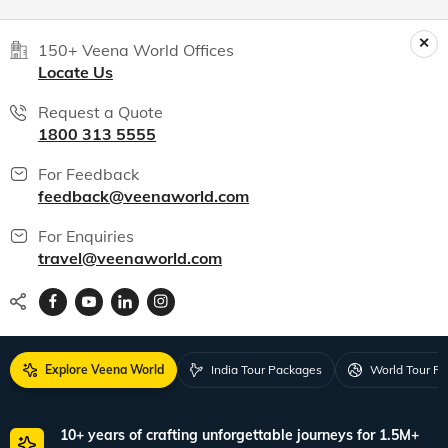
150+ Veena World Offices
Locate Us
Request a Quote
1800 313 5555
For Feedback
feedback@veenaworld.com
For Enquiries
travel@veenaworld.com
Explore Veena World
India Tour Packages
World Tour P
10+ years of crafting unforgettable journeys for 1.5M+