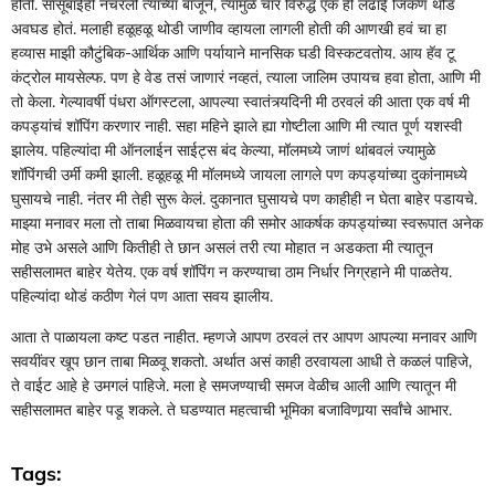
होती. सासूबाईही नॅचरली त्यांच्या बाजूने, त्यामुळे चार विरुद्ध एक ही लढाई जिकणं थोडं
अवघड होतं. मलाही हळूहळू थोडी जाणीव व्हायला लागली होती की आणखी हवं चा हा
हव्यास माझी कौटुंबिक-आर्थिक आणि पर्यायाने मानसिक घडी विस्कटवतोय. आय हॅव टू
कंट्रोल मायसेल्फ. पण हे वेड तसं जाणारं नव्हतं, त्याला जालिम उपायच हवा होता, आणि मी
तो केला. गेल्यावर्षी पंधरा ऑगस्टला, आपल्या स्वातंत्र्यदिनी मी ठरवलंं की आता एक वर्ष मी
कपड्यांचं शॉपिंग करणार नाही. सहा महिने झाले ह्या गोष्टीला आणि मी त्यात पूर्ण यशस्वी
झालेय. पहिल्यांदा मी ऑनलाईन साईट्स बंद केल्या, मॉलमध्ये जाणं थांबवलं ज्यामुळे
शॉपिंगची उर्मी कमी झाली. हळूहळू मी मॉलमध्ये जायला लागले पण कपड्यांच्या दुकांनामध्ये
घुसायचे नाही. नंतर मी तेही सुरू केलं. दुकानात घुसायचे पण काहीही न घेता बाहेर पडायचे.
माझ्या मनावर मला तो ताबा मिळवायचा होता की समोर आकर्षक कपड्यांच्या स्वरूपात अनेक
मोह उभे असले आणि कितीही ते छान असलं तरी त्या मोहात न अडकता मी त्यातून
सहीसलामत बाहेर येतेय. एक वर्ष शॉपिंग न करण्याचा ठाम निर्धार निग्रहाने मी पाळतेय.
पहिल्यांदा थोडं कठीण गेलं पण आता सवय झालीय.
आता ते पाळायला कष्ट पडत नाहीत. म्हणजे आपण ठरवलं तर आपण आपल्या मनावर आणि
सवयींवर खूप छान ताबा मिळवू शकतो. अर्थात असं काही ठरवायला आधी ते कळलं पाहिजे,
ते वाईट आहे हे उमगलं पाहिजे. मला हे समजण्याची समज वेळीच आली आणि त्यातून मी
सहीसलामत बाहेर पडू शकले. ते घडण्यात महत्वाची भूमिका बजाविणार्‍या सर्वांचे आभार.
Tags: