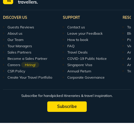
travellers.
DISCOVER US
SUPPORT
RESO
Guests Reviews
Contact us
Tour
About us
Leave your Feedback
Blo
Our Team
How to book
Pod
Tour Managers
FAQ
Vid
Sales Partners
Travel Deals
Arti
Become a Sales Partner
COVID-19 Public Notice
Arti
Careers
Hiring!
Singapore Visa
Arti
CSR Policy
Annual Return
Tra
Create Your Travel Portfolio
Corporate Governance
Subscribe for handpicked itineraries & travel inspiration.
Subscribe
Subscribe to our Newsletter