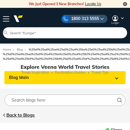
We Just Opened 3 New Branches!
Locate Us
1800 313 5555
Login
Home
Blog
%25e0%25a4%25ae%25e0%25a4%25be%25e0%25a4%259d%25e0%25
%25e0%25a4%25aa%25e0%25a4%25be%25e0%25a4%2582%25e0%25a4%25a2%25e0%2
%25e0%25a4%25b5%25e0%25a5%258d%25e0%25a4%25af%25e0%25a4%25b8%25e0%2
Explore Veena World Travel Stories
Travel Inspiration
Destination Guides
Travel Tips
Blog Main
Back to Blogs