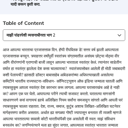
यादी करून कृती करा.
Table of Content
माझी पांढरपेशी व्यसनाधीनता भाग 2
आज आपल्या भारताचा प्रजासत्ताक दिन. हॅप्पी रीपब्लिक डे! सत्तर वर्ष झाली आपल्याला
प्रजासत्ताक बनवून. त्र्याहत्तर वर्षांपूर्वी स्वातंत्र्य संग्रामातील असंख्य छोट्या मोठ्या वीर
आणि वीरांगणांनी प्राणाची बाजी लावून आपल्या भारताला स्वतंत्र केलं. त्यानंतर साडेतीन
वर्षात हा स्वतंत्र झालेला देश कसा चालवायचा? स्वातंत्र्यासोबत आलेली ही मोठी जबाबदारी
कशी पेलायची? ह्यासाठी डॉक्टर बाबासाहेब आंबेडकरांच्या अधिपत्याखाली असलेल्या
कमिटीने भारतीय राज्यघटना-संविधान- कॉन्स्टिट्युशन ऑफ इंडिया जन्माला घातली आणि
त्याबरहुकूम आपला स्वतंत्र देश कारभार करू लागला. आपल्या घरासारखंच आहे हे नाही
का? आपण एक घर घेतो. आपापल्या परीने त्याची सजावट करतो. घरातल्या माणसांनी
साधारणपणे कसं वागायचं ह्याचे अलिखित नियम सर्वांना समजावून सांगतो आणि आपली घरं
त्याबरहुकूम चालत राहतात. देश, राज्य, समाज, कुटुंब अशाच लिखित-अलिखित घटनेवर
मार्गक्रमणा करीत असतात. अर्थात ह्या सगळ्या गोष्टी ज्यापासून बनतात ती व्यक्ती म्हणजे
आपल्या भारतातल्या सव्वाशे कोटी भारतीयांपैकी एक असलेली मी स्वत: माझं संविधान
बनवलंय का? जगन्नियंत्याने मला ह्या सुंदर जगात, आपल्याला स्वतंत्र भारतात जन्माला