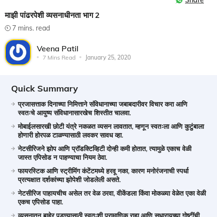
Share
माझी पांढरपेशी व्यसनाधीनता भाग 2
7 mins. read
Veena Patil
7 Mins Read
January 25, 2020
Quick Summary
प्रजासत्ताक दिनाच्या निमित्ताने संविधानाच्या जबाबदारीवर विचार करा आणि
स्वतःचे आयुष्य संविधानासारखेच शिस्तीत चालवा.
मोबाईलसारखी छोटी यंत्रे नकळत व्यसन लावतात, म्हणून स्वतःला आणि कुटुंबाला
होणारी होरपळ टाळण्यासाठी लवकर सावध व्हा.
नेटसीरिजने झोप आणि प्रॉडक्टिव्हिटी दोन्ही कमी होतात, त्यामुळे एकाच वेळी
जास्त एपिसोड न पाहण्याचा नियम ठेवा.
फायरस्टिक आणि स्ट्रीमिंग कंटेंटमध्ये हरवू नका, कारण मनोरंजनाची स्पर्धा
प्रत्यक्षात दर्शकांच्या झोपेशी जोडलेली असते.
नेटसीरिज पाहायचीच असेल तर वेळ ठरवा, वीकेंडला किंवा मोकळ्या वेळेत एका वेळी
एकच एपिसोड पाहा.
व्यसनातून बाहेर पडण्यासाठी स्वतःशी प्रामाणिक राहा आणि सुधारायच्या गोष्टींची