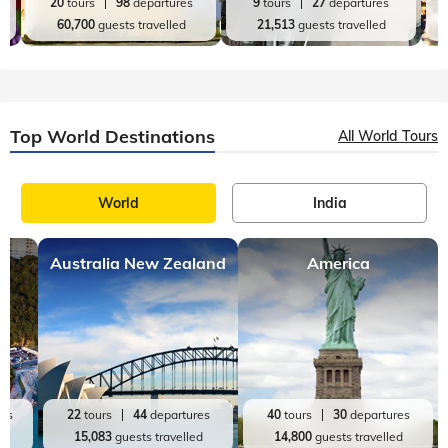
20
tours
98
departures
9
tours
27
departures
60,700
guests travelled
21,513
guests travelled
Top World Destinations
All World Tours
World
India
Australia New Zealand
America
res
22
tours
44
departures
40
tours
30
departures
ed
15,083
guests travelled
14,800
guests travelled