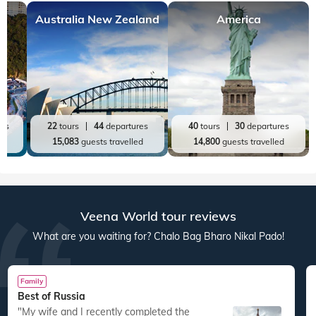
Australia New Zealand
America
res
22
tours
44
departures
40
tours
30
departures
ed
15,083
guests travelled
14,800
guests travelled
Veena World tour reviews
What are you waiting for? Chalo Bag Bharo Nikal Pado!
Family
Best of Russia
"My wife and I recently completed the