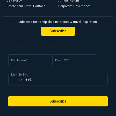
CSR Policy
Annual Return
Tra
Create Your Travel Portfolio
Corporate Governance
Subscribe for handpicked itineraries & travel inspiration.
Subscribe
Subscribe to our Newsletter
Full Name
Email ID
Mobile No.
+91
Subscribe