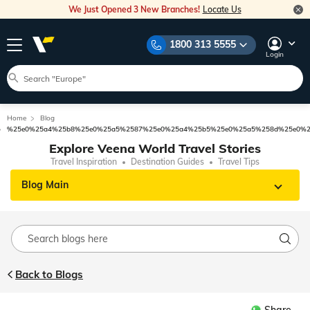
We Just Opened 3 New Branches!
Locate Us
1800 313 5555
Login
Home
Blog
%25e0%25a4%25b8%25e0%25a5%2587%25e0%25a4%25b5%25e0%25a5%258d%25e0%2
Explore Veena World Travel Stories
Travel Inspiration
Destination Guides
Travel Tips
Blog Main
Back to Blogs