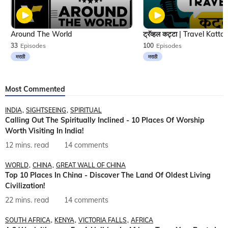
Around The World
33
Episodes
100
Episodes
मराठी
मराठी
Most Commented
INDIA
SIGHTSEEING
SPIRITUAL
Calling Out The Spiritually Inclined - 10 Places Of Worship
Worth Visiting In India!
12 mins. read
14 comments
WORLD
CHINA
GREAT WALL OF CHINA
Top 10 Places In China - Discover The Land Of Oldest Living
Civilization!
22 mins. read
14 comments
SOUTH AFRICA
KENYA
VICTORIA FALLS
AFRICA