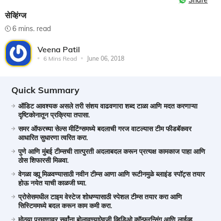
Share
सेव्हिंग्ज
6 mins. read
Veena Patil
6 Mins Read
June 06, 2018
Quick Summary
ऑडिट आवश्यक असले तरी संशय वाढवणारा शब्द टाळा आणि मदत करणाऱ्या
दृष्टिकोनातून प्रक्रिया तपासा.
समर ऑफरच्या सेल्स मीटिंग्समध्ये बदलाची गरज वाटल्यास टीम फीडबॅकवर
आधारित सुधारणा त्वरित करा.
पुणे आणि मुंबई टीम्सची तात्पुरती अदलाबदल करून प्रत्यक्ष कामकाज पाहा आणि
ठोस शिफारसी मिळवा.
वेगळा व्ह्यू मिळवण्यासाठी नवीन टीम्स आणा आणि रूटीनमुळे ब्लाइंड स्पॉट्स तयार
होऊ नयेत याची काळजी घ्या.
प्रोसेसमधील टाइम वेस्टेज शोधण्यासाठी स्पेशल टीम्स तयार करा आणि
सिस्टिममध्ये बदल करून काम कमी करा.
मोठ्या प्रमाणावर सर्वांना बोलावण्याऐवजी व्हिडिओ कॉन्फरन्सिंग आणि लाईव्ह