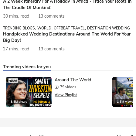
A 2 Week Itinerary For A Holiday In Africa - Trace Your Roots In
The Cradle Of Mankind!
30 mins. read
13 comments
TRENDING BLOGS
WORLD
OFFBEAT TRAVEL
DESTINATION WEDDING
Handpicked Wedding Destinations Around The World For Your
Big Day!
27 mins. read
13 comments
Trending videos for you
Around The World
79 videos
View Playlist
8.5M views
1.5M views