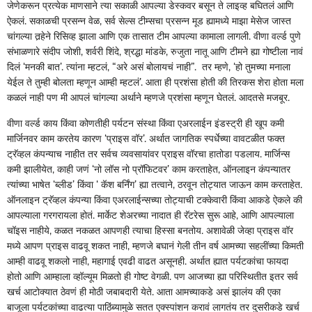
जेणेकरून प्रत्येक माणसाने त्या सकाळी आपल्या डेस्कवर बसून ते लाइव्ह बघितलं आणि
ऐकलं. सकाळची प्रसन्न वेळ, सर्व सेल्स टीम्सचा प्रसन्न मूड ह्यामध्ये माझा मेसेज जास्त
चांगल्या तर्‍हेने रिसिव्ह झाला आणि एक तासात टीम आपल्या कामाला लागली. वीणा वर्ल्ड पुणे
संभाळणारे संदीप जोशी, शर्वरी शिंदे, श्रद्धा मांडके, रुजुता नातू आणि टीमने ह्या गोष्टीला नावं
दिलं ‘मनकी बात’. त्यांना म्हटलं, “अरे असं बोलायचं नाही”. तर म्हणे, ‘हो तुमच्या मनाला
येईल ते तुम्ही बोलता म्हणून आम्ही म्हटलं’. आता ही प्रशंसा होती की तिरकस शेरा होता मला
कळलं नाही पण मी आपलं चांगल्या अर्थाने म्हणजे प्रशंसा म्हणून घेतलं. आदतसे मजबूर.
वीणा वर्ल्ड काय किंवा कोणतीही पर्यटन संस्था किंवा एअरलाईन इंडस्ट्री ही खूप कमी
मार्जिनवर काम करतेय कारण ‘प्राइस वॉर’. अर्थात जागतिक स्पर्धेच्या वावटळीत फक्त
ट्रॅव्हल कंपन्याच नाहीत तर सर्वच व्यवसायांवर प्राइस वॉरचा हातोडा पडलाय. मार्जिन्स
कमी झालीयेत, काही जणं ‘नो लॉस नो प्रॉफिटवर’ काम करताहेत, ऑनलाइन कंपन्यातर
त्यांच्या भाषेत ‘ब्लीड’ किंवा ‘ कॅश बर्निंग’ ह्या तत्वाने, ठरवून तोट्यात जाऊन काम करताहेत.
ऑनलाइन ट्रॅव्हल कंपन्या किंवा एअरलाईन्सच्या तोट्याची टक्केवारी किंवा आकडे ऐकले की
आपल्याला गरगरायला होतं. मार्केट शेअरच्या नादात ही रॅटरेस सुरू आहे, आणि आपल्याला
चॉइस नाहीये, कळत नकळत आपणही त्याचा हिस्सा बनतोय. अशावेळी जेव्हा प्राइस वॉर
मध्ये आपण प्राइस वाढवू शकत नाही, म्हणजे बघानं गेली तीन वर्ष आमच्या सहलींच्या किमती
आम्ही वाढवू शकलो नाही, महागाई एवढी वाढत असूनही. अर्थात ह्यात पर्यटकांचा फायदा
होतो आणि आम्हाला व्हॉल्यूम मिळतो ही गोष्ट वेगळी. पण आजच्या ह्या परिस्थितीत इतर सर्व
खर्च आटोक्यात ठेवणं ही मोठी जबाबदारी येते. आता आमच्याकडे असं झालंय की एका
बाजूला पर्यटकांच्या वाढत्या पाठिंब्यामुळे सतत एक्स्पांशन करावं लागतंय तर दुसरीकडे खर्च