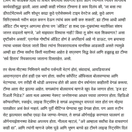
टीमने जो फीडबॅक दिला तो विचार करायला लावणारा होता आणि त्यानंतर त्यावर लागलीच
कार्यवाहीसुद्धा झाली. आता आम्ही काही स्पेशल टीम्सना हे काम दिलंय की, ‘जा बसा त्या
डीपार्टमेंटमध्ये आणि शोधून काढा कुठे प्रोसेसमध्ये टाइम वेस्टेज आहे, कुठे आपण
सिस्टिममध्ये नवीन बदल करुन देऊन त्यांचं काम कमी करु शकतो’. ह्या टीम्स आधी आम्ही
ऑडिट टीम म्हणून आणल्या होत्या पण ‘ऑडिट’ हा शब्द एक-दुसर्‍यांच्या मदतीपेक्षा संशय
जास्त वाढवतो म्हणजे, ‘अरे माझ्यावर विश्‍वास नाही? किंवा तू कोण मला शिकवणार? असा
दृष्टीकोन असतो’. प्रत्येक गोष्टीचं ऑडिट होणं हे अपरिहार्य आहे नो डाऊट, पण बर्‍याचदा
त्याचा धसका घेतला जातो किंवा त्यांना स्विकारायलाच मानसिक आडकाठी असते त्यामुळे
आम्ही ह्या टीम्स सर्वांना किती मदतीच्या आहेत हे सप्रमाण सिद्ध केलं आणि हळूहळू ह्या टीम्स
‘सर्व हिताय’ स्विकारल्या जाताना दिसताहेत. असो.
तर सेल्स मीटच्या निमित्ताने सर्वांना पर्सनली भेटणं होतं, संवादाचं, आयडियाजचं
आदानप्रदान होतं हाही एक भाग होता. सर्वांना कॉर्पोरेट ऑफिसला बोलावण्याचा आणि
भेटण्याचा. पण तरीही मी थोडी अस्वस्थ होते की आता दोन वर्षानंतर काहीतरी वेगळं करूया.
टीम्स आता सेट झाल्या आहेत. सगळ्यांना बोलवायचं म्हणजे खूप वेळ जाणार होता. ‘इज इट
रिअली निडेड?’ आता मला आमच्या नेक्स्ट जनरेशनचा आधार घ्यावा लागणार होता. व्हिडिओ
कॉन्फरन्सिंग, स्काईप, लाइव्ह स्ट्रिमिंग हे सगळं अधूनमधून वापरलं जात होतं पण मोठ्या
पातळीवर असं केलं नव्हतं. आणि पूर्वी मीटिंग्ज घेण्याचा मुद्दा वेगळा होता. पण आता रुटीन
सेट झाल्यावर सर्वांचा एवढा वेळ जाण्या-येण्यात, ते सगळं ऑर्गनाईझ करण्यात घालवणं हा
ऑर्गनायझेशनच्या वेळेचा अपव्यय होता. नीलला म्हटलं, “अरे आम्हाला सर्वांचा वेळ वाचवणारं
काही द्या”. आणि त्यांनी म्हणजे उमेश घुडे आणि भुषण बागवे ह्या टीमने लाइव्ह स्ट्रिमिंग दिलं