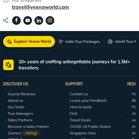
travel@veenaworld.com
Explore Veena World
India Tour Packages
World Tour P
10+ years of crafting unforgettable journeys for 1.5M+
travellers.
DISCOVER US
SUPPORT
RESO
Guests Reviews
Contact us
Tour
About us
Leave your Feedback
Blo
Our Team
How to book
Pod
Tour Managers
FAQ
Vid
Sales Partners
Travel Deals
Arti
Become a Sales Partner
COVID-19 Public Notice
Arti
Careers
Hiring!
Singapore Visa
Arti