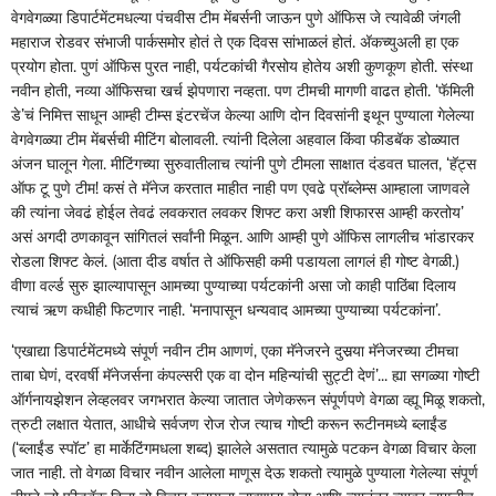
वेगवेगळ्या डिपार्टमेंटमधल्या पंचवीस टीम मेंबर्सनी जाऊन पुणे ऑफिस जे त्यावेळी जंगली
महाराज रोडवर संभाजी पार्कसमोर होतं ते एक दिवस सांभाळलं होतं. अ‍ॅकच्युअली हा एक
प्रयोग होता. पुणं ऑफिस पुरत नाही, पर्यटकांची गैरसोय होतेय अशी कुणकूण होती. संस्था
नवीन होती, नव्या ऑफिसचा खर्च झेपणारा नव्हता. पण टीमची मागणी वाढत होती. ‘फॅमिली
डे’चं निमित्त साधून आम्ही टीम्स इंटरचेंज केल्या आणि दोन दिवसांनी इथून पुण्याला गेलेल्या
वेगवेगळ्या टीम मेंबर्सची मीटिंग बोलावली. त्यांनी दिलेला अहवाल किंवा फीडबॅक डोळ्यात
अंजन घालून गेला. मीटिंगच्या सुरुवातीलाच त्यांनी पुणे टीमला साक्षात दंडवत घालत, ‘हॅट्स
ऑफ टू पुणे टीम! कसं ते मॅनेज करतात माहीत नाही पण एवढे प्रॉब्लेम्स आम्हाला जाणवले
की त्यांना जेवढं होईल तेवढं लवकरात लवकर शिफ्ट करा अशी शिफारस आम्ही करतोय’
असं अगदी ठणकावून सांगितलं सर्वांनी मिळून. आणि आम्ही पुणे ऑफिस लागलीच भांडारकर
रोडला शिफ्ट केलं. (आता दीड वर्षात ते ऑफिसही कमी पडायला लागलं ही गोष्ट वेगळी.)
वीणा वर्ल्ड सुरु झाल्यापासून आमच्या पुण्याच्या पर्यटकांनी असा जो काही पाठिंबा दिलाय
त्याचं ऋण कधीही फिटणार नाही. ‘मनापासून धन्यवाद आमच्या पुण्याच्या पर्यटकांना’.
‘एखाद्या डिपार्टमेंटमध्ये संपूर्ण नवीन टीम आणणं, एका मॅनेजरने दुसर्‍या मॅनेजरच्या टीमचा
ताबा घेणं, दरवर्षी मॅनेजर्सना कंपल्सरी एक वा दोन महिन्यांची सुट्टी देणं’... ह्या सगळ्या गोष्टी
ऑर्गनायझेशन लेव्हलवर जगभरात केल्या जातात जेणेकरून संपूर्णपणे वेगळा व्ह्यू मिळू शकतो,
त्रुटी लक्षात येतात, आधीचे सर्वजण रोज रोज त्याच गोष्टी करून रूटीनमध्ये ब्लाईंड
(‘ब्लाईंड स्पॉट’ हा मार्केटिंगमधला शब्द) झालेले असतात त्यामुळे पटकन वेगळा विचार केला
जात नाही. तो वेगळा विचार नवीन आलेला माणूस देऊ शकतो त्यामुळे पुण्याला गेलेल्या संपूर्ण