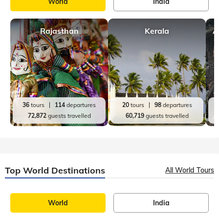
World
India
Rajasthan
Kerala
A
36
tours
114
departures
20
tours
98
departures
72,872
guests travelled
60,719
guests travelled
Top World Destinations
All World Tours
World
India