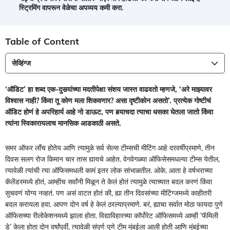
स्ट्रिमिंग वापरून वेळेचा अपव्यय कमी करा.
Table of Content
सेव्हिंग्ज
‘ऑडिट’ हा शब्द एक-दुसर्‍यांच्या मदतीपेक्षा संशय जास्त वाढवतो म्हणजे, ‘अरे माझ्यावर
विश्‍वास नाही? किंवा तू कोण मला शिकवणार? असा दृष्टीकोन असतो’. प्रत्येक गोष्टीचं
ऑडिट होणं हे अपरिहार्य आहे नो डाऊट, पण बर्‍याचदा त्याचा धसका घेतला जातो किंवा
त्यांना स्विकारायलाच मानसिक आडकाठी असते.
समर ऑफर लाँच होतेय आणि त्यामुळे सर्व सेल्स टीम्सची मीटिंग आहे दरवर्षीप्रमाणे, तीन
दिवस सलग रोज किमान चार तास द्यायचे आहेत. वेगवेगळ्या ऑफिसेसमधल्या टीम्स येतील,
त्यावेळी त्यांची त्या ऑफिसमधली कामं इतर लोक सांभाळतील. ओके, आता हे वर्षभराच्या
कॅलेंडरमध्ये होतं, आम्हीच सर्वांनी मिळून ते केलं होतं त्यामुळे त्याच्यात बदल करणं किंवा
सुचवणं योग्य नव्हतं. पण असं वाटत होतं की, ह्या तीन दिवसांच्या मीटिंग्जमध्ये काहीतरी
बदल करायला हवा. आपण दोन वर्ष हे केलं ठरल्याप्रमाणे. बरं, ह्याचा सर्वात मोठा फायदा पुणे
ऑफिसच्या रीलोकेशनमध्ये झाला होता. विद्याविहारच्या कॉर्पोरेट ऑफिसमध्ये आम्ही ‘फॅमिली
डे’ केला होता दोन वर्षांपूर्वी, त्यावेळी संपूर्ण पुणे टीम मुंबईला आली होती आणि मुंबईच्या