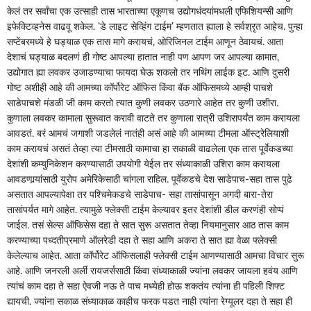
केलं तर सर्वांचा एक उत्साही तास भारताच्या एकूणच उद्योगधंदयांमधली एफिशियन्सी आणि
इफेक्टिव्हनेस वाढवू शकेल. ‘डे लाइट सेव्हिंग टाईम’ म्हणतात ह्याला हे सर्वश्रृत आहेच. पुन्हा
सप्टेंबरमध्ये हे घड्याळ एक तास मागे करायचं, ओरिजिनल टाईम आणून ठेवायचं. आता
देशाचं घड्याळ बदलणं ही गोष्ट आपल्या हातात नाही पण आपण जर आपल्या कामात,
उद्योगात ह्या लवकर उजाडण्याचा फायदा घेऊ शकलो तर नथिंग लाईक इट. आणि दुसरी
गोष्ट अशीही आहे की आमच्या कॉर्पोरेट ऑफिस किंवा बॅक ऑफिसमध्ये आम्ही पाचशे
साडेपाचशे मंडळी जी काम करतो त्यात कुणी लवकर उठणारे आहेत तर कुणी उशीरा.
कुणाला लवकर कामाला सुरूवात करावी वाटते तर कुणाला रात्री उशिरापर्यंत काम करायला
आवडतं. बरं आमचं जगाशी जडलेलं नातंही असं आहे की आमच्या टीमला ऑस्ट्रेलियाशी
काम करायचं असतं तेव्हा त्या टीमसाठी कामाचा हा सकाळी वाढलेला एक तास पूर्वेकडच्या
देशांशी कम्युनिकेशन करण्यासाठी उपयोगी येईल तर संध्याकाळी उशिरा काम करायला
आवडणार्‍यांसाठी युरोप अमेरिकेसाठी चांगला राहिल. पूर्वेकडचे देश साडेपाच-सहा तास पुढे
असतात आपल्यापेक्षा तर पश्‍चिमेकडचे साडेपाच- सहा तासांपासून अगदी बारा-तेरा
तासांपर्यत मागे आहेत. त्यामुळे फ्लेक्सी टाईम केल्यावर इतर देशांशी डील करणंही सोप्पं
जाईल. तसं सेल्स ऑफिसेस दहा ते सात सुरू असतात तेव्हा नियमानुसार आठ तास काम
करण्याच्या पध्दतीप्रमाणे ऑलरेडी दहा ते सहा आणि अकरा ते सात ह्या वेळा फ्लेक्सी
केलेल्याच आहेत. आता कॉर्पोरेट ऑफिसलाही फ्लेक्सी टाईम आणण्यासाठी आमचा विचार सुरू
आहे. आणि जनरली अर्ली रायजर्ससाठी किंवा संध्याकाळी ज्यांना लवकर जायला हवंय आणि
त्यांचं काम दहा ते सहा ऐवजी नऊ ते पाच मध्येही होऊ शकतंय त्यांना ही पहिली शिफ्ट
द्यायची. ज्यांना सकाळ संध्याकाळ काहीच फरक पडत नाही त्यांना रेग्यूलर दहा ते सहा ही