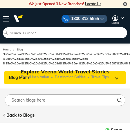
We Just Opened 3 New Branches!
Locate Us
1800 313 5555
Login
Home
Blog
%25e0%25a4%25ab%25e0%25a5%258d%25e0%25a4%25b2%25e0%25a5%2587%25e0%2
%25e0%25a4%25b8%25e0%25a4%25ae%25e0%25a4%25b0
%25e0%25a4%25b5%25e0%25a5%258d%25e0%25a4%25b9%25e0%25a5%2587%25e0%2
Explore Veena World Travel Stories
Blog Main
Travel Inspiration
Destination Guides
Travel Tips
Back to Blogs