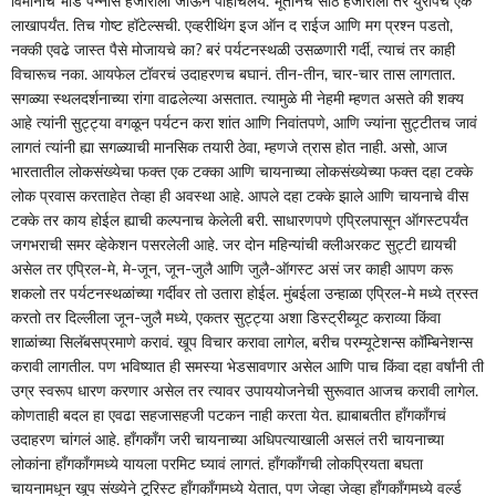
विमानाचं भाडं पन्नास हजाराला जाऊन पोहोचलंय. भूतानचं साठ हजाराला तर युरोपचं एक
लाखापर्यंत. तिच गोष्ट हॉटेल्सची. एव्हरीथिंग इज ऑन द राईज आणि मग प्रश्‍न पडतो,
नक्की एवढे जास्त पैसे मोजायचे का? बरं पर्यटनस्थळी उसळणारी गर्दी, त्याचं तर काही
विचारूच नका. आयफेल टॉवरचं उदाहरणच बघानं. तीन-तीन, चार-चार तास लागतात.
सगळ्या स्थलदर्शनाच्या रांगा वाढलेल्या असतात. त्यामुळे मी नेहमी म्हणत असते की शक्य
आहे त्यांनी सुट्ट्या वगळून पर्यटन करा शांत आणि निवांतपणे, आणि ज्यांना सुट्टीतच जावं
लागतं त्यांनी ह्या सगळ्याची मानसिक तयारी ठेवा, म्हणजे त्रास होत नाही. असो, आज
भारतातील लोकसंख्येचा फक्त एक टक्का आणि चायनाच्या लोकसंख्येच्या फक्त दहा टक्के
लोक प्रवास करताहेत तेव्हा ही अवस्था आहे. आपले दहा टक्के झाले आणि चायनाचे वीस
टक्के तर काय होईल ह्याची कल्पनाच केलेली बरी. साधारणपणे एप्रिलपासून ऑगस्टपर्यंत
जगभराची समर व्हेकेशन पसरलेली आहे. जर दोन महिन्यांची क्लीअरकट सुट्टी द्यायची
असेल तर एप्रिल-मे, मे-जून, जून-जुलै आणि जुलै-ऑगस्ट असं जर काही आपण करू
शकलो तर पर्यटनस्थळांच्या गर्दीवर तो उतारा होईल. मुंबईला उन्हाळा एप्रिल-मे मध्ये त्रस्त
करतो तर दिल्लीला जून-जुलै मध्ये, एकतर सुट्ट्या अशा डिस्ट्रीब्यूट कराव्या किंवा
शाळांच्या सिलॅबसप्रमाणे करावं. खूप विचार करावा लागेल, बरीच परम्यूटेशन्स कॉम्बिनेशन्स
करावी लागतील. पण भविष्यात ही समस्या भेडसावणार असेल आणि पाच किंवा दहा वर्षांनी ती
उग्र स्वरूप धारण करणार असेल तर त्यावर उपाययोजनेची सुरूवात आजच करावी लागेल.
कोणताही बदल हा एवढा सहजासहजी पटकन नाही करता येत. ह्याबाबतीत हाँगकाँगचं
उदाहरण चांगलं आहे. हाँगकाँग जरी चायनाच्या अधिपत्याखाली असलं तरी चायनाच्या
लोकांना हाँगकाँगमध्ये यायला परमिट घ्यावं लागतं. हाँगकाँगची लोकप्रियता बघता
चायनामधून खूप संख्येने टूरिस्ट हाँगकाँगमध्ये येतात, पण जेव्हा जेव्हा हाँगकाँगमध्ये वर्ल्ड