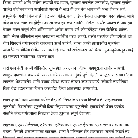
शिफ्ट द्यायची आणि ज्यांना सकाळी वेळ हवाय, कुणाला क्लासेस करायचेत, कुणाला मुलांना
शाळेत पोहोचवायचंय अशांसाठी अकरा ते सात ही एक बॅच आणायची असा विचार आहे.
ह्यामुळे ऐन गर्दीची वेळ काहींना टाळता येईल. वर्क लाईफ बॅलन्स राखण्यात मदत होईल, आणि
थोड्या प्रमाणात का होईना ज्याला जसं हवं तसं टायमिंग मिळेल. अर्थात अकरा ते पाच ह्या
वेळात मात्र संपूर्ण टीम ऑफिसमध्ये असेल कारण सर्व डीपार्टमेंट्स इंटर रीलेटेड आहेत.
आणि सेल्स ऑफिसेस सुरू असताना सर्वांचीच गरज लागते. तसंच प्रत्येक डीपार्टमेंटचं ह्या
तीन शिफ्टचं वर्गीकरणही समसमान झालं पाहिजे. सध्या आम्ही ह्याबाबतीत प्रत्येक
डीपार्टमेंटचं पोलिंग घेतोय. पण असं दिसतंय की सर्वसाधारणपणे येत्या जून-जुलैपासून आम्ही
ह्या फ्लेक्सी टायमिंगचा अवलंब करू.
जसं एका वेळी सगळी ऑफिसेस सुरू होत असल्याने गर्दीच्या महापूराला सामोरं जायची,
आयुष्य दावणीला बांधायची एक सामाजिक समस्या मुंबई-पुणे-दिल्ली-बंगळुरू सारख्या मोठ्या
शहरांना भेडसावतेय आणि बर्‍याच संस्था त्यावर तोडगा काढण्यासाठी फ्लेक्सी टायमिंगचा
किंवा वेळ बदलण्याचा विचार करताहेत किंवा आचरणात आणताहेत.
त्याचप्रमाणे मला आमच्या पर्यटनक्षेत्राशी निगडीत समस्या दिसतेय ती उन्हाळ्याच्या
सुट्टीची, दिवाळीच्या सुट्टीची किंवा ख्रिसमसच्या सुट्टीची. एकाचवेळी जेव्हा प्रचंड
संख्येने लोक पर्यटनाला निघतात तेव्हा एकूणच संपूर्ण देशाच्या,
शहरांच्या, एअरपोर्टसच्या, ट्रेन्सच्या, हॉटेल्सच्या, एअरलाईन्सच्या प्रशासनावर त्याचा भार
पडतो. किमती अव्वाच्यासव्वा वाढतात. आता मे महिन्यात लेह लडाखला जायचं म्हटलं तर