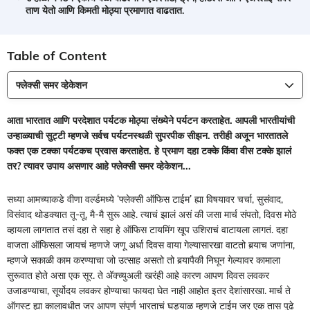
ताण येतो आणि किमती मोठ्या प्रमाणात वाढतात.
Table of Content
फ्लेक्सी समर व्हेकेशन
आता भारतात आणि परदेशात पर्यटक मोठ्या संख्येने पर्यटन करताहेत. आपली भारतीयांची
उन्हाळ्याची सुट्टी म्हणजे सर्वच पर्यटनस्थळी सुपरपीक सीझन. तरीही अजून भारतातले
फक्त एक टक्का पर्यटकच प्रवास करताहेत. हे प्रमाण दहा टक्के किंवा वीस टक्के झालं
तर? त्यावर उपाय असणार आहे फ्लेक्सी समर व्हेकेशन...
सध्या आमच्याकडे वीणा वर्ल्डमध्ये ‘फ्लेक्सी ऑफिस टाईम’ ह्या विषयावर चर्चा, सुसंवाद,
विसंवाद थोडक्यात तू-तू, मै-मै सुरू आहे. त्याचं झालं असं की जसा मार्च संपतो, दिवस मोठे
व्हायला लागतात तसं दहा ते सहा हे ऑफिस टायमिंग खूप उशिराचं वाटायला लागतं. दहा
वाजता ऑफिसला जायचं म्हणजे जणू अर्धा दिवस वाया गेल्यासारखा वाटतो बर्‍याच जणांना,
म्हणजे सकाळी काम करण्याचा जो उत्साह असतो तो बर्‍यापैकी निघून गेल्यावर कामाला
सुरूवात होते असा एक सूर. ते अ‍ॅक्च्युअली खरंही आहे कारण आपण दिवस लवकर
उजाडण्याचा, सूर्योदय लवकर होण्याचा फायदा घेत नाही आहोत इतर देेशांसारखा. मार्च ते
ऑगस्ट ह्या कालावधीत जर आपण संपूर्ण भारताचं घड्याळ म्हणजे टाईम जर एक तास पुढे