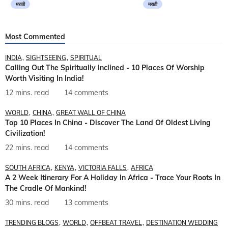
मराठी
मराठी
Most Commented
INDIA
SIGHTSEEING
SPIRITUAL
Calling Out The Spiritually Inclined - 10 Places Of Worship
Worth Visiting In India!
12 mins. read
14 comments
WORLD
CHINA
GREAT WALL OF CHINA
Top 10 Places In China - Discover The Land Of Oldest Living
Civilization!
22 mins. read
14 comments
SOUTH AFRICA
KENYA
VICTORIA FALLS
AFRICA
A 2 Week Itinerary For A Holiday In Africa - Trace Your Roots In
The Cradle Of Mankind!
30 mins. read
13 comments
TRENDING BLOGS
WORLD
OFFBEAT TRAVEL
DESTINATION WEDDING