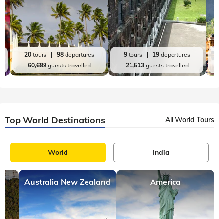
20
tours
98
departures
9
tours
19
departures
60,689
guests travelled
21,513
guests travelled
Top World Destinations
All World Tours
World
India
Australia New Zealand
America