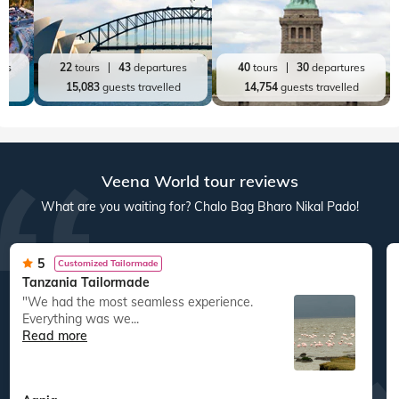
res
22
tours
43
departures
40
tours
30
departures
ed
15,083
guests travelled
14,754
guests travelled
Veena World tour reviews
What are you waiting for? Chalo Bag Bharo Nikal Pado!
5
Customized Tailormade
Tanzania Tailormade
"We had the most seamless experience.
Everything was we...
Read more