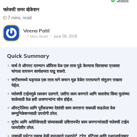
Share
फ्लेक्सी समर व्हेकेशन
7 mins. read
Veena Patil
7 Mins Read
June 06, 2018
Quick Summary
मार्च ते ऑगस्ट दरम्यान ऑफिस वेळ एक तास पुढे केल्यास दिवसाचा प्रकाश
चांगला वापरून कार्यक्षमता वाढू शकते.
सप्टेंबरमध्ये घड्याळ एक तास मागे करून मूळ वेळेत परतल्याने संतुलन राखता
येईल.
फ्लेक्सी टाईममुळे लवकर उठणारे, उशीरा काम करणारे आणि क्लासेस किंवा मुलांच्या
शाळेसाठी वेळ हवी असणाऱ्यांना सोय होईल.
ऑस्ट्रेलिया आणि पूर्वेकडच्या देशांशी काम करताना सकाळी वाढलेला वेळ
कम्युनिकेशनसाठी उपयोगी ठरेल.
युरोप आणि अमेरिकेसाठी संध्याकाळी उशिरापर्यंत काम करणाऱ्यांसाठी फ्लेक्सी टाईम
फायदेशीर ठरेल.
उन्हाळी पर्यटन एकाच वेळी वाढल्याने एअरपोर्ट, ट्रेन, हॉटेल्स आणि एअरलाईन्सवर