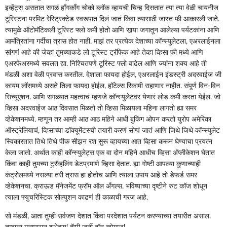
इव्हेंट्स असतात सगळं हाँगकाँग चोको ब्लॉक व्हायची चिन्ह दिसतात त्या त्या वेळी चायनीज
टूरिस्टना परमिट रेस्ट्रिक्टेड स्वरूपात दिलं जातं किंवा त्यासाठी जास्त फी आकारली जाते.
त्यामुळे ऑटोमॅटिकली टूरिस्ट फ्लो कमी होतो आणि सार्‍या जगातून आलेल्या पर्यटकांना आणि
आमंत्रितांना गर्दीचा त्रास होत नाही. माझं तर प्रत्येक देशाच्या कॉन्स्युलेटला, एअरलाईनला
सांगणं आहे की जेव्हा तुमच्याकडे लो टूरिस्ट ट्रॅफिक आहे तेव्हा व्हिसा फी मध्ये आणि
एअरफेअरमध्ये सवलत द्या. निश्‍चितपणे टूरिस्ट फ्लो वाढेल आणि ज्यांना शक्य आहे ती
मंडळी अशा वेळी प्रवास करतील. देशाला फायदा होईल, एअरलाईन इंडस्ट्री अदरवाईज जी
कायम लॉसमध्ये असते तिला फायदा होईल, हॉटेल्स रिकामी राहाणार नाहीत. संपूर्ण विन-विन
सिच्यूएशन. आणि सगळ्यात महत्वाचं म्हणजे कॉन्स्युलेटवर येणारं लोड कमी करता येईल. जो
व्हिसा अदरवाईज आठ दिवसात मिळतो तो व्हिसा मिळायला महिना लागतो ह्या समर
व्हेकेशनमध्ये. म्हणून तर आम्ही आठ आठ महिने आधी बुकिंग ओपन करतो युरोप अमेरिका
ऑस्ट्रेलियाचं, व्हिसाच्या डॉक्यूमेंटस्ची तयारी करणं सोप्पं जातं आणि जिथे जिथे कॉन्स्युलेट
स्विकारतात तिथे तिथे पीक सीझन रश सुरू व्हायच्या आत व्हिसा करून घेण्याचा प्रयत्न
केला जातो. अर्थात काही कॉन्स्युलेट्स एक वा दोन महिने आधीच व्हिसा अ‍ॅप्लीकेशन घेतात
किंवा काही तुमच्या ट्र्रॅव्हलिंग डेटप्रमाणे व्हिसा देतात. ह्या गोष्टी आपल्या कुणाच्याही
कंट्रोलमध्ये नसल्या तरी त्रास हा होतोच आणि त्याला उपाय आहे तो डेफर्ड समर
व्हेकेशनचा. क्राऊड मॅनेजमेंट फ्रॉम ऑल अँगल्स. भविष्याच्या दृष्टीने रुट कॉज शोधून
त्याला फ्युचरिस्टिक सोल्युशन काढणं ही काळाची गरज आहे.
सो मंडळी, आता तुम्ही सर्वजण देशात किंवा परदेशात पर्यटन करण्याच्या तयारीत असाल.
तुम्हाला मनापासून शुभेच्छा! हॅप्पी जर्नी बॉन व्होयाज!