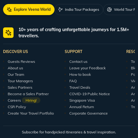
Explore Veena World
India Tour Packages
World Tour P
10+ years of crafting unforgettable journeys for 1.5M+
travellers.
DISCOVER US
SUPPORT
RESO
Guests Reviews
Contact us
Tour
About us
Leave your Feedback
Blo
Our Team
How to book
Pod
Tour Managers
FAQ
Vid
Sales Partners
Travel Deals
Arti
Become a Sales Partner
COVID-19 Public Notice
Arti
Careers
Hiring!
Singapore Visa
Arti
CSR Policy
Annual Return
Tra
Create Your Travel Portfolio
Corporate Governance
Subscribe for handpicked itineraries & travel inspiration.