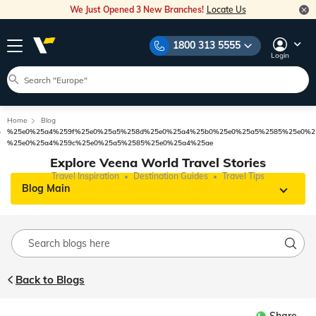
We Just Opened 3 New Branches!
Locate Us
1800 313 5555
Login
Home
Blog
%25e0%25a4%259f%25e0%25a5%258d%25e0%25a4%25b0%25e0%25a5%2585%25e0%2
%25e0%25a4%259c%25e0%25a5%2585%25e0%25a4%25ae
Explore Veena World Travel Stories
Travel Inspiration
Destination Guides
Travel Tips
Blog Main
Back to Blogs