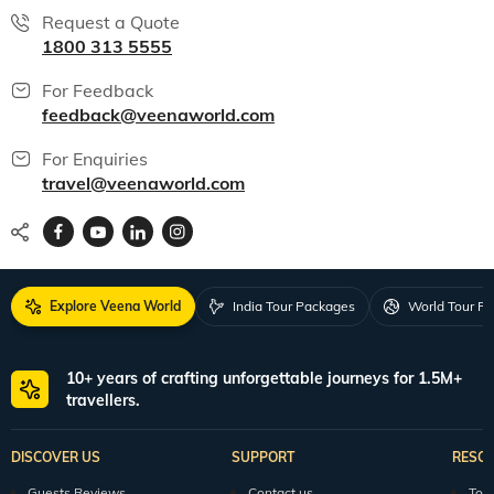
Request a Quote
1800 313 5555
For Feedback
feedback@veenaworld.com
For Enquiries
travel@veenaworld.com
Explore Veena World
India Tour Packages
World Tour P
10+ years of crafting unforgettable journeys for 1.5M+
travellers.
DISCOVER US
SUPPORT
RESO
Guests Reviews
Contact us
Tour