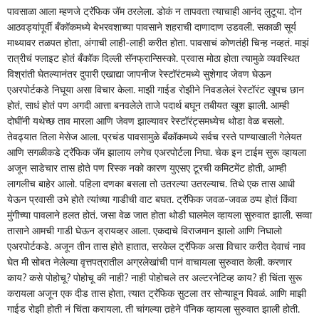
पावसाळा आला म्हणजे ट्रॅफिक जॅम ठरलेला. डोकं न तापवता त्याचाही आनंद लुटूया. दोन
आठवड्यांपूर्वी बँकॉकमध्ये बेभरवशाच्या पावसाने शहराची दाणादाण उडवली. सकाळी सूर्य
माथ्यावर तळपत होता, अंगाची लाही-लाही करीत होता. पावसाचं कोणतंही चिन्ह नव्हतं. माझं
रात्रीचं फ्लाइट होतं बँकॉक दिल्ली सॅनफ्रान्सिस्को. प्रवास मोठा होता त्यामुळे व्यवस्थित
विश्रांती घेतल्यानंतर दुपारी एखाद्या जापनीज रेस्टॉरंटमध्ये सुशेगाद जेवण घेऊन
एअरपोर्टकडे निघूया असा विचार केला. माझी गाईड रोझीने निवडलेलं रेस्टॉरंट खूपच छान
होतं, साधं होतं पण अगदी आत्ता बनवलेले ताजे पदार्थ बघून तबीयत खूश झाली. आम्ही
दोघींनी यथेच्छ ताव मारला आणि जेवण झाल्यावर रेस्टॉरंट्समध्येच थोडा वेळ बसलो.
तेवढ्यात तिला मेसेज आला. प्रचंड पावसामुळे बँकॉकमध्ये सर्वच रस्ते पाण्याखाली गेलेयत
आणि सगळीकडे ट्रॅफिक जॅम झालाय लगेच एअरपोर्टला निघा. चेक इन टाईम सुरू व्हायला
अजून साडेचार तास होते पण रिस्क नको कारण युएसए टूरची कमिटमेंट होती, आम्ही
लागलीच बाहेर आलो. पहिला दणका बसला तो उतरल्या उतरल्याच. तिथे एक तास आधी
येऊन प्रवासी उभे होते त्यांच्या गाडीची वाट बघत. ट्रॅफिक जवळ-जवळ ठप्प होतं किंवा
मुंगीच्या पावलाने हलत होतं. जसा वेळ जात होता थोडी घालमेल व्हायला सुरुवात झाली. सव्वा
तासाने आमची गाडी घेऊन ड्रायव्हर आला. एकदाचे विराजमान झालो आणि निघालो
एअरपोर्टकडे. अजून तीन तास होते हातात, सरकेल ट्रॅफिक असा विचार करीत देवाचं नाव
घेत मी सोबत नेलेल्या वृत्तपत्रातील अग्रलेखांची पानं वाचायला सुरुवात केली. करणार
काय? कसे पोहोचू? पोहोचू की नाही? नाही पोहोचले तर अल्टरनेटिव्ह काय? ही चिंता सुरू
करायला अजून एक दीड तास होता, त्यात ट्रॅफिक सुटला तर सोन्याहून पिवळं. आणि माझी
गाईड रोझी होती नं चिंता करायला. ती चांगल्या तर्‍हेने पॅनिक व्हायला सुरुवात झाली होती.