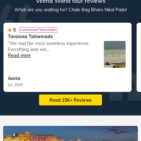
Veena World tour reviews
What are you waiting for? Chalo Bag Bharo Nikal Pado!
5
Customized Tailormade
Tanzania Tailormade
"We had the most seamless experience.
Everything was we...
Read more
Aania
Jul, 2026
Read 15K+ Reviews