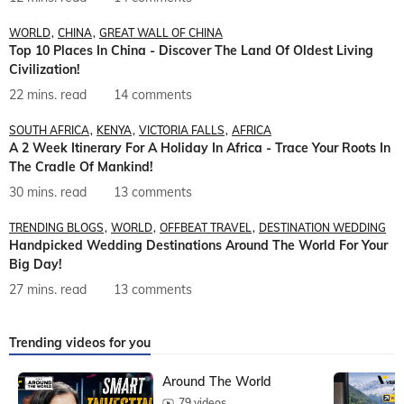
WORLD
CHINA
GREAT WALL OF CHINA
Top 10 Places In China - Discover The Land Of Oldest Living
Civilization!
22 mins. read
14 comments
SOUTH AFRICA
KENYA
VICTORIA FALLS
AFRICA
A 2 Week Itinerary For A Holiday In Africa - Trace Your Roots In
The Cradle Of Mankind!
30 mins. read
13 comments
TRENDING BLOGS
WORLD
OFFBEAT TRAVEL
DESTINATION WEDDING
Handpicked Wedding Destinations Around The World For Your
Big Day!
27 mins. read
13 comments
Trending videos for you
Around The World
79 videos