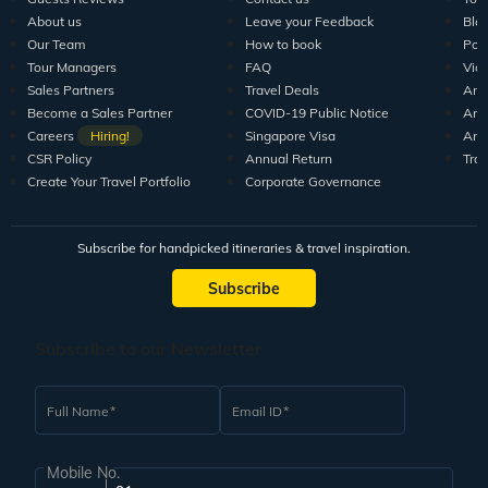
About us
Leave your Feedback
Blo
Our Team
How to book
Pod
Tour Managers
FAQ
Vid
Sales Partners
Travel Deals
Arti
Become a Sales Partner
COVID-19 Public Notice
Arti
Careers
Hiring!
Singapore Visa
Arti
CSR Policy
Annual Return
Tra
Create Your Travel Portfolio
Corporate Governance
Subscribe for handpicked itineraries & travel inspiration.
Subscribe
Subscribe to our Newsletter
Full Name
Email ID
Mobile No.