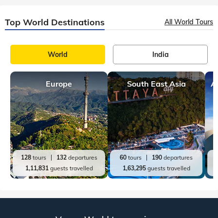
Top World Destinations
All World Tours
World
India
Europe
South East Asia
A
128
tours
132
departures
60
tours
190
departures
1,11,831
guests travelled
1,63,295
guests travelled