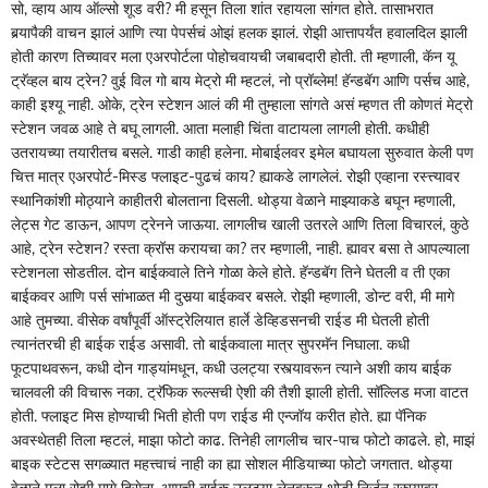
सो, व्हाय आय ऑल्सो शूड वरी? मी हसून तिला शांत रहायला सांगत होते. तासाभरात
बर्‍यापैकी वाचन झालं आणि त्या पेपर्सचं ओझं हलक झालं. रोझी आत्तापर्यंत हवालदिल झाली
होती कारण तिच्यावर मला एअरपोर्टला पोहोचवायची जबाबदारी होती. ती म्हणाली, कॅन यू
ट्रॅव्हल बाय ट्रेन? वुई विल गो बाय मेट्रो मी म्हटलं, नो प्रॉब्लेम! हॅन्डबॅग आणि पर्सच आहे,
काही इश्यू नाही. ओके, ट्रेन स्टेशन आलं की मी तुम्हाला सांगते असं म्हणत ती कोणतं मेट्रो
स्टेशन जवळ आहे ते बघू लागली. आता मलाही चिंता वाटायला लागली होती. कधीही
उतरायच्या तयारीतच बसले. गाडी काही हलेना. मोबाईलवर इमेल बघायला सुरुवात केली पण
चित्त मात्र एअरपोर्ट-मिस्ड फ्लाइट-पुढचं काय? ह्याकडे लागलेलं. रोझी एव्हाना रस्त्त्यावर
स्थानिकांशी मोठ्याने काहीतरी बोलताना दिसली. थोड्या वेळाने माझ्याकडे बघून म्हणाली,
लेट्स गेट डाऊन, आपण ट्रेनने जाऊया. लागलीच खाली उतरले आणि तिला विचारलं, कुठे
आहे, ट्रेन स्टेशन? रस्ता क्रॉस करायचा का? तर म्हणाली, नाही. ह्यावर बसा ते आपल्याला
स्टेशनला सोडतील. दोन बाईकवाले तिने गोळा केले होते. हॅन्डबॅग तिने घेतली व ती एका
बाईकवर आणि पर्स सांभाळत मी दुसर्‍या बाईकवर बसले. रोझी म्हणाली, डोन्ट वरी, मी मागे
आहे तुमच्या. वीसेक वर्षांपूर्वी ऑस्ट्रेलियात हार्ले डेव्हिडसनची राईड मी घेतली होती
त्यानंतरची ही बाईक राईड असावी. तो बाईकवाला मात्र सुपरमॅन निघाला. कधी
फूटपाथवरून, कधी दोन गाड्यांमधून, कधी उलट्या रस्त्यावरून त्याने अशी काय बाईक
चालवली की विचारू नका. ट्रॅफिक रूल्सची ऐशी की तैशी झाली होती. सॉल्लिड मजा वाटत
होती. फ्लाइट मिस होण्याची भिती होती पण राईड मी एन्जॉय करीत होते. ह्या पॅनिक
अवस्थेतही तिला म्हटलं, माझा फोटो काढ. तिनेही लागलीच चार-पाच फोटो काढले. हो, माझं
बाइक स्टेटस सगळ्यात महत्त्वाचं नाही का ह्या सोशल मीडियाच्या फोटो जगतात. थोड्या
वेळाने मला रोझी मागे दिसेना. आमची बाईक उलट्या लेनवरून थोडी निर्जन रस्त्यावर