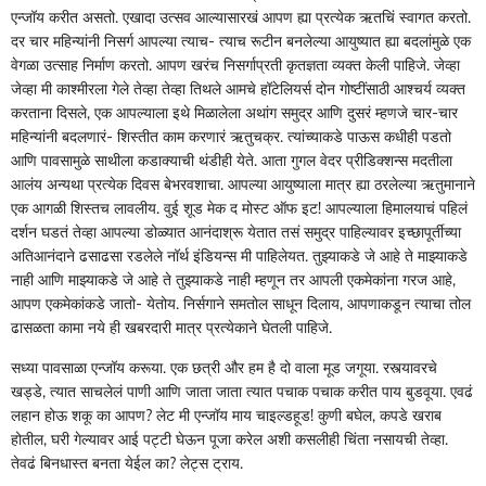
एन्जॉय करीत असतो. एखादा उत्सव आल्यासारखं आपण ह्या प्रत्येक ऋतचिं स्वागत करतो.
दर चार महिन्यांनी निसर्ग आपल्या त्याच- त्याच रूटीन बनलेल्या आयुष्यात ह्या बदलांमुळे एक
वेगळा उत्साह निर्माण करतो. आपण खरंच निसर्गाप्रती कृतज्ञता व्यक्त केली पाहिजे. जेव्हा
जेव्हा मी काश्मीरला गेले तेव्हा तेव्हा तिथले आमचे हॉटेलियर्स दोन गोष्टींसाठी आश्‍चर्य व्यक्त
करताना दिसले, एक आपल्याला इथे मिळालेला अथांग समुद्र आणि दुसरं म्हणजे चार-चार
महिन्यांनी बदलणारं- शिस्तीत काम करणारं ऋतुचक्र. त्यांच्याकडे पाऊस कधीही पडतो
आणि पावसामुळे साथीला कडाक्याची थंडीही येते. आता गुगल वेदर प्रीडिक्शन्स मदतीला
आलंय अन्यथा प्रत्येक दिवस बेभरवशाचा. आपल्या आयुष्याला मात्र ह्या ठरलेल्या ऋतुमानाने
एक आगळी शिस्तच लावलीय. वुई शूड मेक द मोस्ट ऑफ इट! आपल्याला हिमालयाचं पहिलं
दर्शन घडतं तेव्हा आपल्या डोळ्यात आनंदाश्रू येतात तसं समुद्र पाहिल्यावर इच्छापूर्तीच्या
अतिआनंदाने ढसाढसा रडलेले नॉर्थ इंडियन्स मी पाहिलेयत. तुझ्याकडे जे आहे ते माझ्याकडे
नाही आणि माझ्याकडे जे आहे ते तुझ्याकडे नाही म्हणून तर आपली एकमेकांना गरज आहे,
आपण एकमेकांकडे जातो- येतोय. निर्सगाने समतोल साधून दिलाय, आपणाकडून त्याचा तोल
ढासळता कामा नये ही खबरदारी मात्र प्रत्येकाने घेतली पाहिजे.
सध्या पावसाळा एन्जॉय करूया. एक छत्री और हम है दो वाला मूड जगूया. रस्त्यावरचे
खड्डे, त्यात साचलेलं पाणी आणि जाता जाता त्यात पचाक पचाक करीत पाय बुडवूया. एवढं
लहान होऊ शकू का आपण? लेट मी एन्जॉय माय चाइल्डहूड! कुणी बघेल, कपडे खराब
होतील, घरी गेल्यावर आई पट्टी घेऊन पूजा करेल अशी कसलीही चिंता नसायची तेव्हा.
तेवढं बिनधास्त बनता येईल का? लेट्स ट्राय.