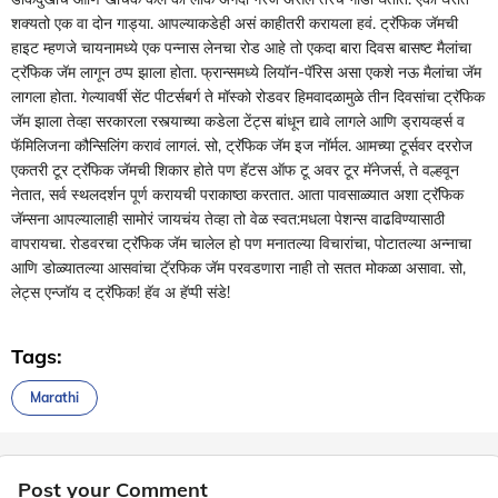
शक्यतो एक वा दोन गाड्या. आपल्याकडेही असं काहीतरी करायला हवं. ट्रॅफिक जॅमची
हाइट म्हणजे चायनामध्ये एक पन्नास लेनचा रोड आहे तो एकदा बारा दिवस बासष्ट मैलांचा
ट्रॅफिक जॅम लागून ठप्प झाला होता. फ्रान्समध्ये लियॉन-पॅरिस असा एकशे नऊ मैलांचा जॅम
लागला होता. गेल्यावर्षी सेंट पीटर्सबर्ग ते मॉस्को रोडवर हिमवादळामुळे तीन दिवसांचा ट्रॅफिक
जॅम झाला तेव्हा सरकारला रस्त्याच्या कडेला टेंट्स बांधून द्यावे लागले आणि ड्रायव्हर्स व
फॅमिलिजना कौन्सिलिंग करावं लागलं. सो, ट्रॅफिक जॅम इज नॉर्मल. आमच्या टूर्सवर दररोज
एकतरी टूर ट्रॅफिक जॅमची शिकार होते पण हॅटस ऑफ टू अवर टूर मॅनेजर्स, ते वल्हवून
नेतात, सर्व स्थलदर्शन पूर्ण करायची पराकाष्ठा करतात. आता पावसाळ्यात अशा ट्रॅफिक
जॅम्सना आपल्यालाही सामोरं जायचंय तेव्हा तो वेळ स्वत:मधला पेशन्स वाढविण्यासाठी
वापरायचा. रोडवरचा ट्रॅफिक जॅम चालेल हो पण मनातल्या विचारांचा, पोटातल्या अन्नाचा
आणि डोळ्यातल्या आसवांचा टॅ्रफिक जॅम परवडणारा नाही तो सतत मोकळा असावा. सो,
लेट्स एन्जॉय द ट्रॅफिक! हॅव अ हॅप्पी संडे!
Tags:
Marathi
Post your Comment