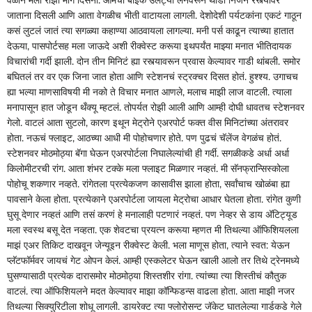
जाताना दिसली आणि आता वेगळीच भीती वाटायला लागली. देशोदेशी पर्यटकांना एकटं गाठून
कसं लुटलं जातं त्या सगळ्या कहाण्या आठवायला लागल्या. मनी पर्स काढून त्याच्या हातात
देऊया, पासपोर्टसह मला जाऊदे अशी रीक्वेस्ट करूया इथपर्यंत माझ्या मनात भीतिदायक
विचारांची गर्दी झाली. दोन तीन मिनिटं ह्या रस्त्यावरून प्रवास केल्यावर गाडी थांबली. समोर
बघितलं तर वर एक जिना जात होता आणि स्टेशनचं स्ट्रक्चर दिसत होतं. हुश्श्य. उगाचच
ह्या भल्या माणसाविषयी मी नको ते विचार मनात आणले, मलाच माझी लाज वाटली. त्याला
मनापासून हात जोडून थँक्यू म्हटलं. तोपर्यत रोझी आली आणि आम्ही दोघी धावतच स्टेशनवर
गेलो. वाटलं आता सुटलो, कारण इथून मेट्रोने एअरपोर्ट फक्त वीस मिनिटांच्या अंतरावर
होता. नऊचं फ्लाइट, आठच्या आधी मी पोहोचणार होते. पण पुढचं चॅलेंज वेगळंच होतं.
स्टेशनवर मोठमोठ्या बॅगा घेऊन एअरपोर्टला निघालेल्यांची ही गर्दी. सगळीकडे अर्धा अर्धा
किलोमीटरची रांग. आता शंभर टक्के मला फ्लाइट मिळणार नव्हतं. मी सॅनफ्रान्सिस्कोला
पोहोचू शकणार नव्हते. रांगेतला प्रत्येकजण कासावीस झाला होता, सर्वांचाच खोळंबा ह्या
पावसाने केला होता. प्रत्येकाने एअरपोर्टला जायला मेट्रोचा आधार घेतला होता. रांगेत कुणी
घुसू देणार नव्हतं आणि तसं करणं हे मनालाही पटणारं नव्हतं. पण नेव्हर से डाय अ‍ॅटिट्यूड
मला स्वस्थ बसू देत नव्हता. एक शेवटचा प्रयत्न करूया म्हणत मी तिथल्या ऑफिशियलला
माझं एअर तिकिट दाखवून जेन्यूइन रीक्वेस्ट केली. भला माणूस होता, त्याने स्वत: येऊन
प्लॅटफॉर्मवर जायचं गेट ओपन केलं. आम्ही एस्कलेटर घेऊन खाली आलो तर तिथे ट्रेनमध्ये
घुसण्यासाठी प्रत्येक दारासमोर मोठमोठ्या शिस्तशीर रांगा. त्यांच्या त्या शिस्तीचं कौतुक
वाटलं. त्या ऑफिशियलने मदत केल्यावर माझा कॉन्फिडन्स वाढला होता. आता माझी नजर
तिथल्या सिक्युरिटीला शोधू लागली. डायरेक्ट त्या फ्लोरोसन्ट जॅकेट घातलेल्या गार्डकडे गेले