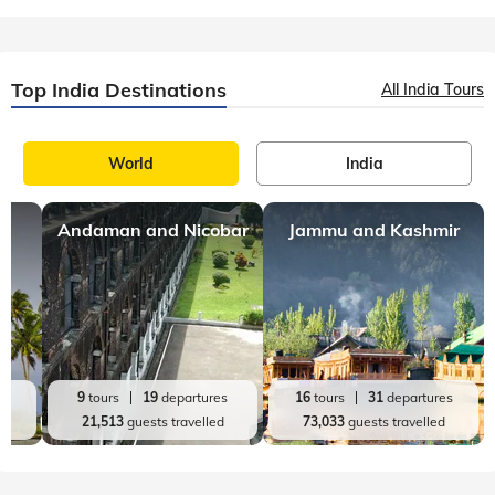
Top India Destinations
All India Tours
World
India
Andaman and Nicobar
Jammu and Kashmir
es
9
tours
19
departures
16
tours
31
departures
d
21,513
guests travelled
73,033
guests travelled