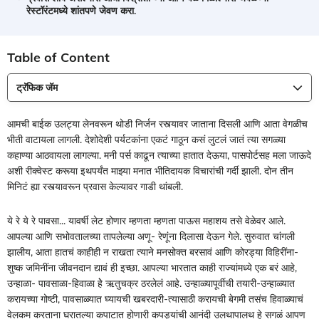
रेस्टॉरंटमध्ये शांतपणे जेवण करा.
Table of Content
ट्रॅफिक जॅम
आमची बाईक उलट्या लेनवरून थोडी निर्जन रस्त्यावर जाताना दिसली आणि आता वेगळीच
भीती वाटायला लागली. देशोदेशी पर्यटकांना एकटं गाठून कसं लुटलं जातं त्या सगळ्या
कहाण्या आठवायला लागल्या. मनी पर्स काढून त्याच्या हातात देऊया, पासपोर्टसह मला जाऊदे
अशी रीक्वेस्ट करूया इथपर्यंत माझ्या मनात भीतिदायक विचारांची गर्दी झाली. दोन तीन
मिनिटं ह्या रस्त्यावरून प्रवास केल्यावर गाडी थांबली.
ये रे ये रे पावसा... यावर्षी लेट होणार म्हणता म्हणता पाऊस महाशय तसे वेळेवर आले.
आपल्या आणि सभोवतालच्या तापलेल्या अणू- रेणूंना दिलासा देऊन गेले. सुरुवात चांगली
झालीय, आता हातचं काहीही न राखता त्याने मनसोक्त बरसावं आणि कोरड्या विहिरींना-
शुष्क जमिनींना जीवनदान द्यावं ही इच्छा. आपल्या भारतात काही राज्यांमध्ये एक बरं आहे,
उन्हाळा- पावसाळा-हिवाळा हेे ऋतुचक्र ठरलेलं आहे. उन्हाळ्यापूर्वीची तयारी-उन्हाळ्यात
करायच्या गोष्टी, पावसाळ्यात घ्यायची खबरदारी-त्यासाठी करायची बेगमी तसंच हिवाळ्याचं
वेलकम करताना घरातल्या कपाटात होणारी कपड्यांची आनंदी उलथापालथ हे सगळं आपण