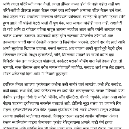
आणि त्याला परिस्थिती कथन केली. त्याला इंग्लिश कळत होतं की नाही माहीत नाही पण
परिस्थितीची तीव्रता लक्षात घेऊन त्याने एका लाईनमध्ये आम्हाला पहिलं नेऊन उभं केलं.
तिथे पहिला नंबर असलेल्या माणसाला परिस्थिती सांगितली, त्यानेही नो प्रॉब्लेम म्हटलं आणि
हुश्य झालं. जी पहिली मेट्रो आली ती पूर्ण पॅक, आत जायला थोडीही जागा नाही. अशावेळी
तो गार्ड आणि हा रांगेतला पहिला माणूस आमच्या मदतीला आला आणि त्यांनी आम्हाला त्या
गाडीत अक्षरश: ढकललं. जपानमध्ये काही ट्रेन रूट्सवर पॅसेंजर्सना ट्रेनमध्ये आत
ढकलायला पगारी माणसं ठेवलेली असतात ते व्हिडीयोज आठवले. ट्रेनचं दार बंद झालं आणि
आम्ही सुटकेचा नि:श्वास टाकला. नऊचं फ्लाइट, आठ वाजता आम्ही सुवर्णभूमी मेट्रो ट्रेन
स्टेशनवर उतरलो. तिथून एस्कलेटर्स, जीने, लिफ्टच्या साह्याने वर खाली करीत दहा
मिनिटांत चेक इन काऊंटरला पोहोचलो. काऊंटर पर्सनने बोर्डिंग पास रेडी ठेवला होता. ती
म्हणाली, नाऊ रीलॅक्स आज बरीच माणसं पोहोचली नाहीयेत. फ्लाइट अर्धा तास लेट झालंय.
सोबत अटेंडंटही दिला आणि मी निघाले युएसएला.
ट्रॅफिक जॅमला आपल्या प्रत्येकाला कधीना कधी सामोरं जावं लागतंच. कधी लँड स्लाईड,
कधी वादळ, कधी मोर्चे, कधी फेस्टिवल्स तर कधी रोड कन्स्ट्रक्शन्स. जगात मेक्सिको सिटी,
बँकॉक, इस्तंबूल, रिओ दी जनिरो, बिजिंग, लॉस एंजिलिस, मॉस्को, न्यूयॉर्क, लंडन अशा अनेक
मोठ्या शहरांना ट्रॅफिकच्या समस्येने पछाडलं आहे. टोकियो सुद्धा तसंच पण जपानने रिंग
रोड्स, इलेक्ट्रॉनिक्स टोल पेमेंट, एकदम एफिशियंट रेल्वे-सबवे ऑप्शन्स आणून ट्रॅफिक
समस्या बर्‍यापैकी आटोक्यात आणली. सिंगापूरसारख्या शहराने आधीच भविष्याचा अंदाज
घेऊन स्थानिकांना गाड्या घेण्यावरच प्रचंड रेस्ट्रिक्शन्स आणले. गाडी घेणं इतकं
डोकेदुखीचं आणि खर्चिक केलं की लोकं अगदी गरज असेल तरच गाडी घेतात. एका घरात