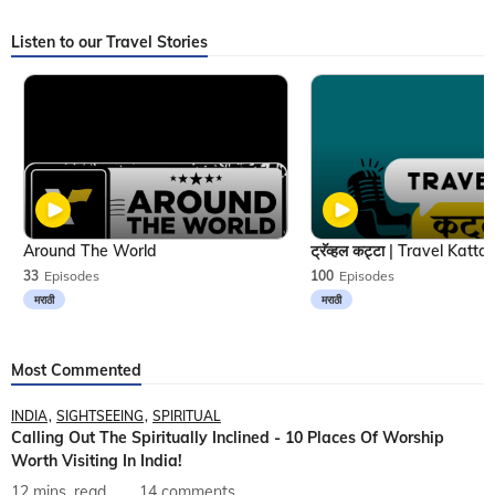
Listen to our Travel Stories
Around The World
33
Episodes
100
Episodes
मराठी
मराठी
Most Commented
INDIA
SIGHTSEEING
SPIRITUAL
Calling Out The Spiritually Inclined - 10 Places Of Worship
Worth Visiting In India!
12 mins. read
14 comments