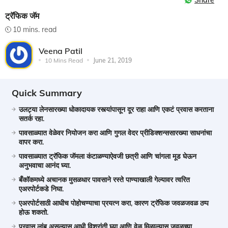
Share
ट्रॅफिक जॅम
10 mins. read
Veena Patil
10 Mins Read
June 21, 2019
Quick Summary
उलट्या लेनसारख्या धोकादायक रस्त्यांपासून दूर राहा आणि एकटं प्रवास करताना
सतर्क रहा.
पावसाळ्यात वेळेवर नियोजन करा आणि गुगल वेदर प्रीडिक्शन्ससारख्या साधनांचा
वापर करा.
पावसाळ्यात ट्रॅफिक जॅमला कंटाळण्याऐवजी छत्री आणि चांगला मूड घेऊन
अनुभवाचा आनंद घ्या.
बँकॉकमध्ये अचानक मुसळधार पावसाने रस्ते पाण्याखाली गेल्यावर त्वरित
एअरपोर्टकडे निघा.
एअरपोर्टसाठी आधीच पोहोचण्याचा प्रयत्न करा, कारण ट्रॅफिक जवळजवळ ठप्प
होऊ शकतो.
प्रवास लांब असल्यास आधी विश्रांती घ्या आणि वेळ मिळाल्यास जवळच्या