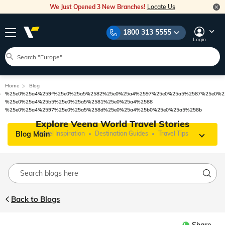
We Just Opened 3 New Branches!
Locate Us
1800 313 5555
Login
Home
Blog
%25e0%25a4%259f%25e0%25a5%2582%25e0%25a4%2597%25e0%25a5%2587%25e0%2
%25e0%25a4%25b5%25e0%25a5%2581%25e0%25a4%2588
%25e0%25a4%2597%25e0%25a5%258d%25e0%25a4%25b0%25e0%25a5%258b
Explore Veena World Travel Stories
Blog Main
Travel Inspiration
Destination Guides
Travel Tips
Back to Blogs