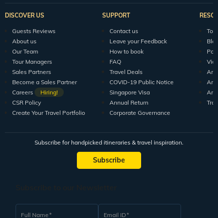
DISCOVER US
SUPPORT
RESO
Guests Reviews
Contact us
Tour
About us
Leave your Feedback
Blo
Our Team
How to book
Pod
Tour Managers
FAQ
Vid
Sales Partners
Travel Deals
Arti
Become a Sales Partner
COVID-19 Public Notice
Arti
Careers
Hiring!
Singapore Visa
Arti
CSR Policy
Annual Return
Tra
Create Your Travel Portfolio
Corporate Governance
Subscribe for handpicked itineraries & travel inspiration.
Subscribe
Subscribe to our Newsletter
Full Name
Email ID