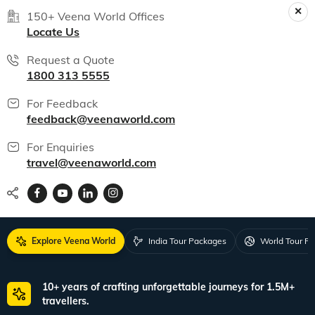
150+ Veena World Offices
Locate Us
Request a Quote
1800 313 5555
For Feedback
feedback@veenaworld.com
For Enquiries
travel@veenaworld.com
Explore Veena World
India Tour Packages
World Tour P
10+ years of crafting unforgettable journeys for 1.5M+
travellers.