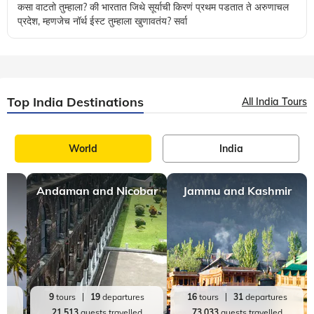
कसा वाटतो तुम्हाला? की भारतात जिथे सूर्याची किरणं प्रथम पडतात ते अरुणाचल
प्रदेश, म्हणजेच नॉर्थ ईस्ट तुम्हाला खुणावतंय? सर्वा
Top India Destinations
All India Tours
World
India
Andaman and Nicobar
Jammu and Kashmir
es
9
tours
19
departures
16
tours
31
departures
d
21,513
guests travelled
73,033
guests travelled