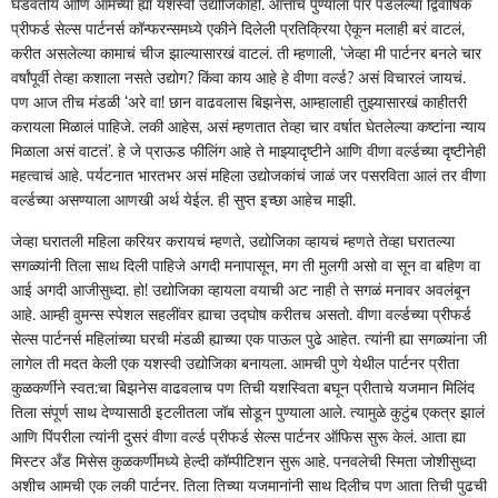
घडवतोय आणि आमच्या ह्या यशस्वी उद्योजिकाही. आत्ताच पुण्याला पार पडलेल्या द्विवार्षिक
प्रीफर्ड सेल्स पार्टनर्स कॉन्फरन्समध्ये एकीने दिलेली प्रतिक्रिया ऐकून मलाही बरं वाटलं,
करीत असलेल्या कामाचं चीज झाल्यासारखं वाटलं. ती म्हणाली, ‘जेव्हा मी पार्टनर बनले चार
वर्षांपूर्वी तेव्हा कशाला नसते उद्योग? किंवा काय आहे हे वीणा वर्ल्ड? असं विचारलं जायचं.
पण आज तीच मंडळी ‘अरे वा! छान वाढवलास बिझनेस, आम्हालाही तुझ्यासारखं काहीतरी
करायला मिळालं पाहिजे. लकी आहेस, असं म्हणतात तेव्हा चार वर्षात घेतलेल्या कष्टांना न्याय
मिळाला असं वाटतं’. हे जे प्राऊड फीलिंग आहे ते माझ्यादृष्टीने आणि वीणा वर्ल्डच्या दृष्टीनेही
महत्वाचं आहे. पर्यटनात भारतभर असं महिला उद्योजकांचं जाळं जर पसरविता आलं तर वीणा
वर्ल्डच्या असण्याला आणखी अर्थ येईल. ही सुप्त इच्छा आहेच माझी.
जेव्हा घरातली महिला करियर करायचं म्हणते, उद्योजिका व्हायचं म्हणते तेव्हा घरातल्या
सगळ्यांनी तिला साथ दिली पाहिजे अगदी मनापासून, मग ती मुलगी असो वा सून वा बहिण वा
आई अगदी आजीसुध्दा. हो! उद्योजिका व्हायला वयाची अट नाही ते सगळं मनावर अवलंबून
आहे. आम्ही वुमन्स स्पेशल सहलींवर ह्याचा उद्घोष करीतच असतो. वीणा वर्ल्डच्या प्रीफर्ड
सेल्स पार्टनर्स महिलांच्या घरची मंडळी ह्याच्या एक पाऊल पुढे आहेत. त्यांनी ह्या सगळ्यांना जी
लागेल ती मदत केली एक यशस्वी उद्योजिका बनायला. आमची पुणे येथील पार्टनर प्रीता
कुळकर्णीने स्वत:चा बिझनेस वाढवलाच पण तिची यशस्विता बघून प्रीताचे यजमान मिलिंद
तिला संपूर्ण साथ देण्यासाठी इटलीतला जॉब सोडून पुण्याला आले. त्यामुळे कुटुंब एकत्र झालं
आणि पिंपरीला त्यांनी दुसरं वीणा वर्ल्ड प्रीफर्ड सेल्स पार्टनर ऑफिस सुरू केलं. आता ह्या
मिस्टर अँड मिसेस कुळकर्णींमध्ये हेल्दी कॉम्पीटिशन सुरू आहे. पनवलेची स्मिता जोशीसुध्दा
अशीच आमची एक लकी पार्टनर. तिला तिच्या यजमानांनी साथ दिलीच पण आता तिची पुढची