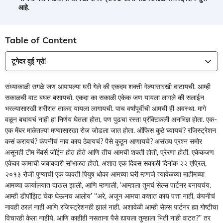
आहे.
Table of Content
टूगेदर वुई ग्रो!
संध्याकाळी सगळे जण आपापल्या घरी गेले की एकदम शक्ती गेल्यासारखी वाटायची. आम्ही
सकाळची वाट बघत बसायचो. एकदा का सकाळी एकेक जण यायला लागले की सलाईन
भरल्यासारखी शरीरात ताकद यायला लागायची. पाच वर्षांपूर्वीची आमची ही अवस्था. मागे
वळून बघायचं नाही हा निर्णय घेतला होता, पण पुढचा रस्ता प्रॅक्टिकली अनभिज्ञ होता. एक-
एक मेंबर माळेतल्या मण्यासारखा रोज जोडला जात होता. ऑफिस कुठे घ्यायचं? रजिस्ट्रेशन
कसं करायचं? कंपनीचं नाव काय ठेवायचं? पैसे कुठून आणायचे? असंख्य प्रश्‍न समोर
असूनही टीम मेंबर्स जॉईन होत होते आणि तीच आमची शक्ती होती, प्रेरणा होती. एकेकजण
एकेका कामाची जबाबदारी सांभाळत होतो. अशात एक दिवस सकाळी दिनांक २२ एप्रिल,
२०१३ रोजी पुण्याची एक व्यक्ती पियुष धोका आमच्या घरी म्हणजे त्यावेळच्या माहीमच्या
आमच्या कार्यालयात दाखल झाली, आणि म्हणाली, ‘आम्हाला तुमचं सेल्स पार्टनर बनायचंय.
आम्ही डीपॉझिट चेक घेऊनच आलोय’ ‘‘अरे, अजून आमचा कशात काय पत्ता नाही, कंपनीचं
नावही ठरलं नाही आणि रजिस्ट्रेशनही झालं नाही. अशावेळी आम्ही सेल्स पार्टनर ह्या गोष्टीचा
विचारही केला नाहीये, आणि काहीही नसताना पैसे द्यायला तुम्हाला भिती नाही वाटत?’’ तर