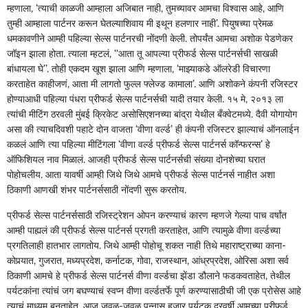
म्हणाला, ‘त्याची काळजी आम्हाला अजिबात नाही, तुमच्यावर आमचा विश्‍वास आहे, आणि
तुम्ही आम्हाला पार्टनर करून घेतल्याशिवाय मी इथून हलणार नाही’. पियुषच्या प्रेमळ
धमकावणीने आम्ही पहिल्या सेल्स पार्टनरची नोंदणी केली. तोपर्यंत आमचा अशोक पेडणेकर
जॉइन झाला होता. त्याला म्हटलं, ‘‘आता तू आपल्या प्रीफर्ड सेल्स पार्टनर्सची साखळी
बांधायला घे’’. तोही एकदम खूश झाला आणि म्हणाला, ‘माझ्याकडे ऑलरेडी विचारणा
करताहेत काहीजणं, आता मी लागतो फुल्ल फ्लेज्ड कामाला’. आणि अशोकने कंपनी रजिस्टर
होण्याआधी पहिल्या पंधरा प्रीफर्ड सेल्स पार्टनर्सची यादी तयार केली. १५ मे, २०१३ ला
त्यांची मीटिंग ठरवली मुंबई क्रिकेट असोसिएशनच्या बांद्रा येथील बँक्वेटमध्ये. दैवी योगायोग
असा की त्याचदिवशी पहाटे दोन वाजता ‘वीणा वर्ल्ड’ ही कंपनी रजिस्टर झाल्याचं ऑनलाईन
कळलं आणि त्या पहिल्या मीटिंगला ‘वीणा वर्ल्ड प्रीफर्ड सेल्स पार्टनर्स कॉन्फरन्स’ हे
ऑफिशियल नाव मिळालं. आजही प्रीफर्ड सेल्स पार्टनर्सची संख्या दोनशेच्या घरात
पोहोचलीय. आता यावर्षी आम्ही जिथे जिथे आमचे प्रीफर्ड सेल्स पार्टनर्स नाहीत अशा
ठिकाणी आणखी शंभर पार्टनर्ससाठी नोंदणी सुरू करतोय.
प्रीफर्ड सेल्स पार्टनर्ससाठी रजिस्ट्रेशन ओपन करण्याचं कारण म्हणजे गेल्या पाच वर्षांत
आम्ही पाह्यलं की प्रीफर्ड सेल्स पार्टनर्स प्रगती करताहेत, आणि त्यामुळे वीणा वर्ल्डच्या
प्रगतिलाही हातभार लागतोय. जिथे आम्ही पोहोचू शकत नाही तिथे महाराष्ट्राच्या काना-
कोपर्‍यात, गुजरात, मध्यप्रदेश, कर्नाटक, गोवा, राजस्थान, आंध्रप्रदेश, ओरिसा अशा सर्व
ठिकाणी आमचे हे प्रीफर्ड सेल्स पार्टनर्स वीणा वर्ल्डचा झेंडा डौलाने फडकवताहेत, तेथील
पर्यटकांना त्यांचं जग बघण्याचं स्वप्न वीणा वर्ल्डतर्फे पूर्ण करण्यासाठीची जी एक प्रोसेस आहे
त्याचं माध्यम बनताहेत. आज जवळ-जवळ पन्नास हजार पर्यटक दरवर्षी आमच्या प्रीफर्ड