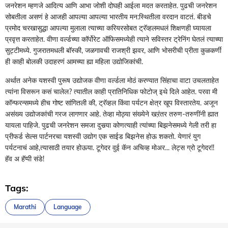
जनरेशन म्हणजे आदित्य आणि आभा जोशी दोघही आईला मदत करताहेत. पुढची जनरेशन
सोबतीला असणं हे आजही आपल्या आपल्या भारतीय मन:स्थितीला वरदान वाटतं. बीडचे
प्रमोद चरखासुद्धा आपल्या मुलाला त्याच्या करियरसोबत ट्रॅव्हलमधलं शिक्षणही घ्यायला
प्रवृत्त करताहेत. वीणा वर्ल्डच्या कॉर्पोरेट ऑफिसमध्येही त्याने सविस्तर ट्रेनिंग घेतलं त्याच्या
सुट्टीमध्ये. गुजरातमधली बॉस्की, जळगावची राजश्री झवर, आणि भोसरीची प्रीता कुळकर्णी
ही काही बोलकी उदाहरणं आमच्या ह्या महिला उद्योजिकांची.
अर्थात अनेक यशस्वी पुरूष उद्योजक वीणा वर्ल्डला मोठं करण्यात सिंहाचा वाटा उचलताहेत
त्यांना विसरून कसं चालेल? त्यातील काही प्रातिनिधिक फोटोज् इथे दिले आहेत. परवा मी
कॉन्फरन्समध्ये हीच गोष्ट सांगितली की, ट्रॅव्हल किंवा पर्यटन क्षेत्र खूप विस्तारतेय. अजून
असंख्य उद्योजकांची गरज लागणार आहे. तेव्हा मोठ्या संख्येने खऱंतर तरुण-तरुणींनी ह्यात
यायला पाहिजे. पुढची जनरेशन समजा दुसर्‍या कोणत्याही त्यांच्या बिझनेसमध्ये गेली तरी हा
प्रीफर्ड सेल्स पार्टनरचा यशस्वी उद्योग एक साईड बिझनेस होऊ शकतो. येणारं युग
पर्यटनाचं आहे,त्यासाठी तयार होऊया. टूगेदर वुई कॅन अचिव्ह मोअर... लेट्स ग्रो टूगेदर!!
हॅव अ हॅप्पी संडे!
Tags:
Marathi
Language