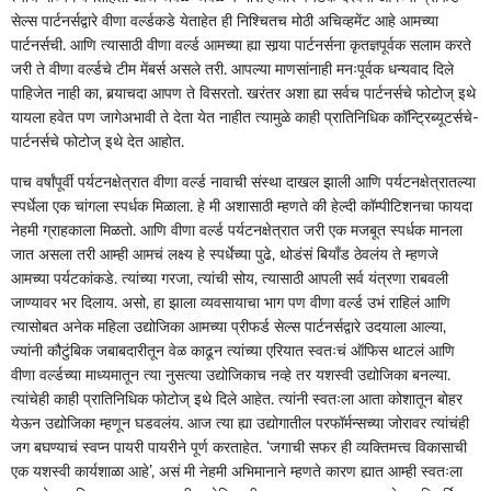
सेल्स पार्टनर्सद्वारे वीणा वर्ल्डकडे येताहेत ही निश्‍चितच मोठी अचिव्हमेंट आहे आमच्या
पार्टनर्सची. आणि त्यासाठी वीणा वर्ल्ड आमच्या ह्या सार्‍या पार्टनर्सना कृतज्ञपूर्वक सलाम करते
जरी ते वीणा वर्ल्डचे टीम मेंबर्स असले तरी. आपल्या माणसांनाही मनःपूर्वक धन्यवाद दिले
पाहिजेत नाही का, बर्‍याचदा आपण ते विसरतो. खरंतर अशा ह्या सर्वच पार्टनर्सचे फोटोज् इथे
यायला हवेत पण जागेअभावी ते देता येत नाहीत त्यामुळे काही प्रातिनिधिक कॉन्ट्रिब्यूटर्सचे-
पार्टनर्सचे फोटोज् इथे देत आहोत.
पाच वर्षांपूर्वी पर्यटनक्षेत्रात वीणा वर्ल्ड नावाची संस्था दाखल झाली आणि पर्यटनक्षेत्रातल्या
स्पर्धेला एक चांगला स्पर्धक मिळाला. हे मी अशासाठी म्हणते की हेल्दी कॉम्पीटिशनचा फायदा
नेहमी ग्राहकाला मिळतो. आणि वीणा वर्ल्ड पर्यटनक्षेत्रात जरी एक मजबूत स्पर्धक मानला
जात असला तरी आम्ही आमचं लक्ष्य हे स्पर्धेच्या पुढे, थोडंसं बियाँड ठेवलंय ते म्हणजे
आमच्या पर्यटकांकडे. त्यांच्या गरजा, त्यांची सोय, त्यासाठी आपली सर्व यंत्रणा राबवली
जाण्यावर भर दिलाय. असो, हा झाला व्यवसायाचा भाग पण वीणा वर्ल्ड उभं राहिलं आणि
त्यासोबत अनेक महिला उद्योजिका आमच्या प्रीफर्ड सेल्स पार्टनर्सद्वारे उदयाला आल्या,
ज्यांनी कौटुंबिक जबाबदारीतून वेळ काढून त्यांच्या एरियात स्वतःचं ऑफिस थाटलं आणि
वीणा वर्ल्डच्या माध्यमातून त्या नुसत्या उद्योजिकाच नव्हे तर यशस्वी उद्योजिका बनल्या.
त्यांचेही काही प्रातिनिधिक फोटोज् इथे दिले आहेत. त्यांनी स्वतःला आता कोशातून बोहर
येऊन उद्योजिका म्हणून घडवलंय. आज त्या ह्या उद्योगातील परफॉर्मन्सच्या जोरावर त्यांचंही
जग बघण्याचं स्वप्न पायरी पायरीने पूर्ण करताहेत. ‘जगाची सफर ही व्यक्तिमत्त्व विकासाची
एक यशस्वी कार्यशाळा आहे’, असं मी नेहमी अभिमानाने म्हणते कारण ह्यात आम्ही स्वतःला