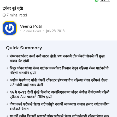
Share
टूगेदर वुई ग्रो!
7 mins. read
Veena Patil
7 Mins Read
July 28, 2018
Quick Summary
संध्याकाळनंतर ऊर्जा कमी वाटत होती, पण सकाळी टीम मेंबर्स जोडले की पुन्हा
ताकद येत होती.
पियुष धोका यांच्या सेल्स पार्टनर कल्पनेवर विश्वास ठेवून पहिल्या सेल्स पार्टनर्सची
नोंदणी तातडीने झाली.
अशोक पेडणेकर यांनी कंपनी रजिस्टर होण्याआधीच पहिल्या पंधरा प्रीफर्ड सेल्स
पार्टनर्सची यादी तयार केली.
१५ मे २०१३ रोजी मुंबई क्रिकेट असोसिएशनच्या बांद्रा येथील बँक्वेटमध्ये पहिली
प्रीफर्ड सेल्स पार्टनर्स मीटिंग झाली.
वीणा वर्ल्ड प्रीफर्ड सेल्स पार्टनर्समुळे दरवर्षी जवळपास पन्नास हजार पर्यटक वीणा
वर्ल्डकडे येतात.
या वर्षी नवीन ठिकाणी आणखी शंभर प्रीफर्ड सेल्स पार्टनर्ससाठी रजिस्ट्रेशन सुरू