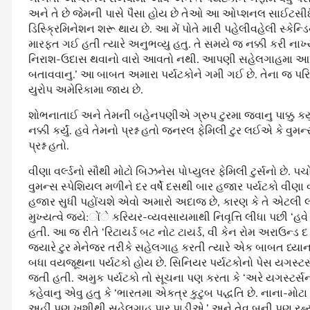
અને તે છે જેમની પાસે પૈસા હોય છે તેઓ આ ઓપ્શનલ સાઈટસીઈંગ ક
ડિસ્ક્રિમિનેશન શરૂ થાય છે. આ મેં પોતે મારી પહેલીવહેલી સ્
મારફત ગઈ હતી ત્યારે અનુભવ્યુ હતુ. તે સમયે જ નક્કી કરી ન
નિરાશ-ઉદાસ થવાનો વારો આવતો નથી. આપણી સહેલગાહમા આપણ
બતાવવાનુ.’ આ બાબત અમારા પર્યટકોને ગમી ગઈ છે. તેના જ પરિપક્વ
યુરોપ અમેરિકામા જાય છે.
શોભનાતાઈ અને તેમની બહેનપણીએ ગ્રુપ ટુરમા જવાનુ પાક્કુ કર્ય
નક્કી કર્યું. હવે તેમનો પ્રશ્ન હતો જનરલ ફેમિલી ટુર લઈએ કે 
પ્રશ્ન હતો.
વીણા વર્લ્ડનો સૌથી મોટો બિઝનેસ પોપ્યુલર ફેમિલી ટુર્સનો છે. પચ
વુમન્સ સ્પેશિયલ મળીને દર વર્ષે દસથી બાર હજાર પર્યટકો વીણા વ
હજાર સુધી પહોંચશે એવો અમારો અદાજ છે, કારણ કે તે એટલી લ
મુખ્યત્વે જ્યે:ોંે કરિયર-વ્યવસાયમાથી નિવૃત્તિ લીધા પછી ‘હવે
હતી. આ જ રીતે ‘રિટાયર્ડ બટ નોટ ટાયર્ડ, વી કેન રોમ અરાઉન્ડ દ 
જ્યારે ટુર મેનેજર તરીકે સહેલગાહ કરતી ત્યારે એક બાબત ધ્યાન
બધા વયજૂથના પર્યટકો હોય છે. સિનિયર પર્યટકોનો પેસ યગસ્ટર્
જતી હતી. અમુક પર્યટકો તો સૂચના પણ કરતા કે ‘અરે યગસ્ટર
કહેવાનુ એવુ હતુ કે ‘ભારતમા એકત્ર કુટુબ પદ્ધતિ છે. નાના-મોટ
અહીં પણ ખુશીથી સહેલગાહ પાર પાડીએ.’ અને તેવુ બની પણ રહ્યુ 