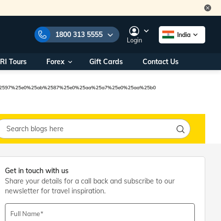
1800 313 5555
India
Login
RI Tours
Forex
Gift Cards
Contact Us
e Numbers:
1800 313 5555
call us on:
+91 22 2101 7979
2597%25e0%25ab%2587%25e0%25aa%25a7%25e0%25aa%25b0
+91 22 2101 6969
onals/
Within India
ng
+91 915 200 4511
Outside India
+91 887 997 2221
aworld.com
Get in touch with us
Share your details for a call back and subscribe to our
na World Office
newsletter for travel inspiration.
urs
10AM - 7PM
Full Name