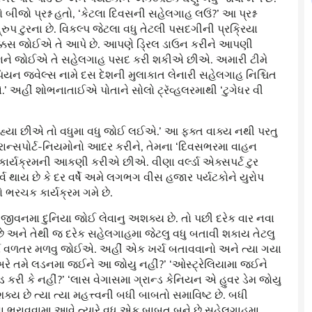
બીજો પ્રશ્ન હતો, ‘કેટલા દિવસની સહેલગાહ લઉં?’ આ પ્રશ્ન
 ગ્રુપ ટુરના છે. વિકલ્પ જેટલા વધુ તેટલી પસદગીની પ્રક્રિયા
 ચોક્કસ જોઈએ તે આપે છે. આપણે ડ્રિલ ડાઉન કરીને આપણી
ે જોઈએ તે સહેલગાહ પસદ કરી શકીએ છીએ. અમારી ટીમે
ન જ્વેલ્સ નામે દસ દેશની મુલાકાત લેનારી સહેલગાહ નિશ્ચિત
 અહીં શોભનાતાઈએ પોતાને સોલો ટ્રૅવ્હલરમાથી ‘ટુગેધર વી
ઈ રહ્યા છીએ તો વધુમા વધુ જોઈ લઈએ.’ આ ફક્ત વાક્ય નથી પરતુ
ાન્સપોર્ટ-નિયમોનો આદર કરીને, તેમના ‘દિવસભરમા વાહન
કાર્યક્રમની આકણી કરીએ છીએ. વીણા વર્લ્ડા એક્સપર્ટ ટુર
્વ થાય છે કે દર વર્ષે અમે લગભગ વીસ હજાર પર્યટકોને યુરોપ
ભરચક કાર્યક્રમ ગમે છે.
જીવનમા દુનિયા જોઈ લેવાનુ અશક્ય છે. તો પછી દરેક વાર નવા
છે અને તેથી જ દરેક સહેલગાહમા જેટલુ વધુ બતાવી શકાય તેટલુ
ૂર્ણ વળતર મળવુ જોઈએ. અહીં એક ખર્ચ બતાવવાનો અને ત્યા ગયા
રે તમે લડનમા જઈને આ જોયુ નહીં?’ ‘ઓસ્ટ્રેલિયામા જઈને
 કરી કે નહીં?’ ‘લાસ વેગાસમા ગ્રાન્ડ કેનિયન એ હુવર ડેમ જોયુ
 શક્ય છે ત્યા ત્યા મહત્ત્વની બધી બાબતો સમાવિષ્ટ છે. બધી
સા ભરાવવામા આવે ત્યારે વધુ એક બાબત બને છે સહેલગાહમા