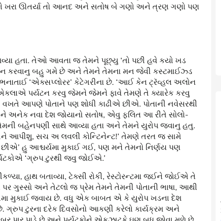
ણે ખરા ઊતર્યા તો આનદ અને સતોષ બે ગણો અને ત્રણ ગણો પણ
્યા હતા. તેઓ આવતા જ તેમને પૂછ્યુ ‘તો પછી હવે કયો ખડ
ટન કરવાનુ બહુ ગમે છે અને તેમને તેમના મન જેવી કસ્ટમાઈઝ્ડ
ભનાતાઈ ‘એક્સપ્લોરર’ કેટેગરીના છે. ‘આઈ કેન ટ્રૅવ્હલ અલોન
કલાએ પર્યટન કરવુ જેમને જેમને ફાવે તેમણે તે ક્યારેક કરવુ
ી વખતે આપણે પોતાને પણ શોધી કાઢીએ છીએ. પોતાની નવેસરથી
ે અનેક નવા દેશ જોયાનો સતોષ, એવુ ફલિત આ રીતે સોલો-
મની બહેનપણી સાથે આવ્યા હતા અને તેમને યુરોપ જવાનુ હતુ.
ને આપીશુ, સચ અ લવલી કોન્ટિનેન્ટ!’ તેમણે તરત જ સામે
છીએ’ હુ આશ્ચર્યમા મુકાઈ ગઈ, પણ મને તેમનો નિર્ણય પણ
ર્યટકોએ ‘ગ્રુપ ટુરથી જવુ જોઈએ.’
યા, હાથ બતાવ્યા, ટેક્સી રોકી, રેસ્ટોરન્ટમા જઈને જોઈએ તે
પર ગુસ્સો અને તેટલો જ પ્રેમ તેમને તેમની પોતાની ભાષા, આથી
ગૂચમા મુકાઈ જવાય છે. વધુ એક બાબત એ કે યુરોપ ખડના દેશ
 ગ્રુપ ટુરના દરેક દિવસોનો આકણી કરેલો કાર્યક્રમ અને
ોબર પાર પાડે છે અને પર્યટકોને એકઝાટકે ઘણુ બધુ જોવા મળે છે.