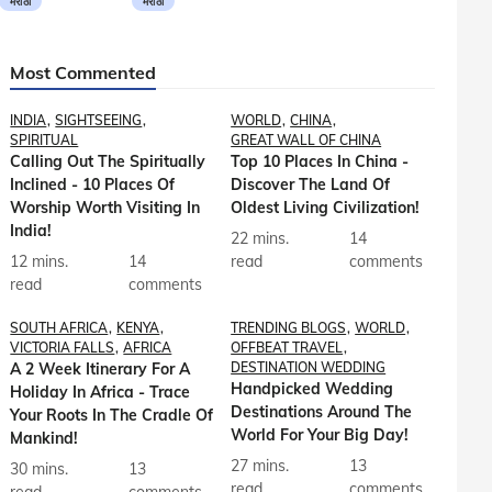
मराठी
मराठी
Most Commented
INDIA
SIGHTSEEING
WORLD
CHINA
SPIRITUAL
GREAT WALL OF CHINA
Calling Out The Spiritually
Top 10 Places In China -
Inclined - 10 Places Of
Discover The Land Of
Worship Worth Visiting In
Oldest Living Civilization!
India!
22 mins.
14
12 mins.
14
read
comments
read
comments
SOUTH AFRICA
KENYA
TRENDING BLOGS
WORLD
VICTORIA FALLS
AFRICA
OFFBEAT TRAVEL
A 2 Week Itinerary For A
DESTINATION WEDDING
Handpicked Wedding
Holiday In Africa - Trace
Destinations Around The
Your Roots In The Cradle Of
World For Your Big Day!
Mankind!
27 mins.
13
30 mins.
13
read
comments
read
comments