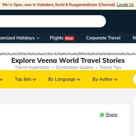
We're Open, now in Vadodara, Kochi & Nungambakkam (Chennai).
Locate Us
Flights
tomized Holidays
Corporate Travel
N
New
Our Toll Fre
You can also 
e0%25aa%2593%25e0%25aa%25b0 %25e0%25aa%259f%25e0%25ab%2581%25e0%25aa%
Explore Veena World Travel Stories
Travel Inspiration
Destination Guides
Travel Tips
Foreign Nati
NRIs travelli
Top lists
By Language
By Author
travel@veen
Share
Nearest Vee
Business ho