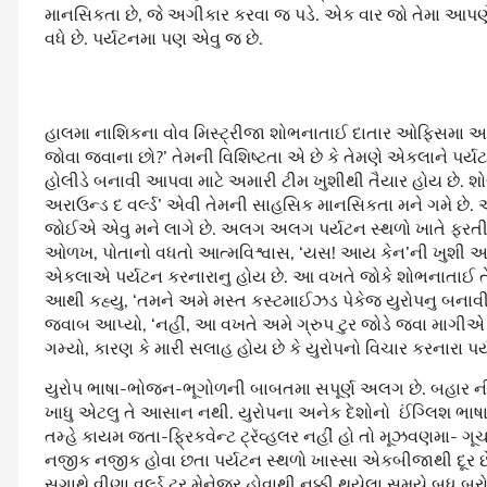
માનસિકતા છે, જે અગીકાર કરવા જ પડે. એક વાર જો તેમા આપ
વધે છે. પર્યટનમા પણ એવુ જ છે.
હાલમા નાશિકના વોવ મિસ્ટ્રીજા શોભનાતાઈ દાતાર ઓફિસમા આવ
જોવા જવાના છો?’ તેમની વિશિષ્ટતા એ છે કે તેમણે એકલાને પર્ય
હોલીડે બનાવી આપવા માટે અમારી ટીમ ખુશીથી તૈયાર હોય છે. શો
અરાઉન્ડ દ વર્લ્ડ’ એવી તેમની સાહસિક માનસિકતા મને ગમે છે. એ
જોઈએ એવુ મને લાગે છે. અલગ અલગ પર્યટન સ્થળો ખાતે ફરત
ઓળખ, પોતાનો વધતો આત્મવિશ્વાસ, ‘યસ! આય કેન’ની ખુશી અન
એકલાએ પર્યટન કરનારાનુ હોય છે. આ વખતે જોકે શોભનાતાઈ તે
આથી કહ્યુ, ‘તમને અમે મસ્ત કસ્ટમાઈઝડ પેકેજ યુરોપનુ બનાવી
જવાબ આપ્યો, ‘નહીં, આ વખતે અમે ગ્રુપ ટુર જોડે જવા માગીએ 
ગમ્યો, કારણ કે મારી સલાહ હોય છે કે યુરોપનો વિચાર કરનારા પ
યુરોપ ભાષા-ભોજન-ભૂગોળની બાબતમા સપૂર્ણ અલગ છે. બહાર નીકળ્
ખાધુ એટલુ તે આસાન નથી. યુરોપના અનેક દેશોનો ઈંગ્લિશ ભાષા 
તમ્હે કાયમ જતા-ફ્રિકવેન્ટ ટ્રૅવ્હલર નહીં હો તો મૂઝવણમા- 
નજીક નજીક હોવા છતા પર્યટન સ્થળો ખાસ્સા એકબીજાથી દૂર છે.
સગાથે વીણા વર્લ્ડ ટુર મેનેજર હોવાથી નક્કી થયેલા સમયે બધુ બર