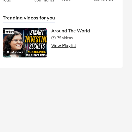
Trending videos for you
Around The World
79 videos
View Playlist
8.5M views
1.5M vie