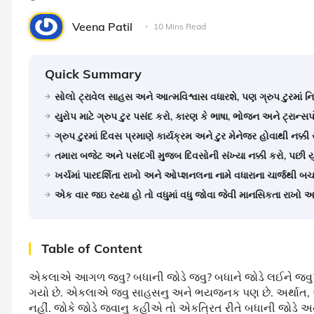
Veena Patil
10 Mins Read
Quick Summary
સોલો ટ્રાવેલ સાહસ અને આત્મવિશ્વાસ વધારશે, પણ ગ્રુપ ટુરમા
યુરોપ માટે ગ્રુપ ટુર પસંદ કરો, કારણ કે ભાષા, ભોજન અને ટ્રાન્સ
ગ્રુપ ટુરમાં દિવસ પ્રમાણે કાર્યક્રમ અને ટુર મેનેજર હોવાથી નક્કી
તમારા બજેટ અને પસંદગી મુજબ દિવસોની સંખ્યા નક્કી કરો, પછી યુ
ખર્ચમાં પારદર્શિતા રાખો અને ઓપ્શનલના નામે વધારાના ચાર્જથી બચવા
એક વાર જઇ રહ્યા હો તો વધુમાં વધુ જોવા જેવી માનસિકતા રાખો અને
Table of Content
એકલાએ આગળ જવુ? બધાની જોડે જવુ? બધાને જોડે લઈને જવુ? 
ગયો છે. એકલાએ જવુ સાહસનુ અને ભયજનક પણ છે. અર્થાત, આપ
નહીં. જોકે જોડે જવાનુ કહીએ તો એકત્રિત રીતે બધાની જોડે અ