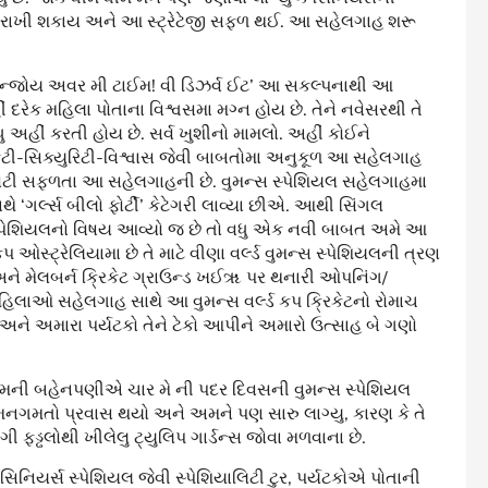
રાખી શકાય અને આ સ્ટ્રેટેજી સફળ થઈ. આ સહેલગાહ શરૂ
એન્જોય અવર મી ટાઈમ! વી ડિઝર્વ ઈટ’ આ સકલ્પનાથી આ
રેક મહિલા પોતાના વિશ્વસમા મગ્ન હોય છે. તેને નવેસરથી તે
ુ અહીં કરતી હોય છે. સર્વ ખુશીનો મામલો. અહીં કોઈને
્ટી-સિક્યુરિટી-વિશ્વાસ જેવી બાબતોમા અનુકૂળ આ સહેલગાહ
એ મોટી સફળતા આ સહેલગાહની છે. વુમન્સ સ્પેશિયલ સહેલગાહમા
થે ‘ગર્લ્સ બીલો ફોર્ટી’ કેટેગરી લાવ્યા છીએ. આથી સિંગલ
સ સ્પેશિયલનો વિષય આવ્યો જ છે તો વધુ એક નવી બાબત અમે આ
કપ ઓસ્ટ્રેલિયામા છે તે માટે વીણા વર્લ્ડ વુમન્સ સ્પેશિયલની ત્રણ
 અને મેલબર્ન ક્રિકેટ ગ્રાઉન્ડ ખઈૠ પર થનારી ઓપનિંગ/
િલાઓ સહેલગાહ સાથે આ વુમન્સ વર્લ્ડ કપ ક્રિકેટનો રોમાચ
 અમારા પર્યટકો તેને ટેકો આપીને અમારો ઉત્સાહ બે ગણો
મની બહેનપણીએ ચાર મે ની પદર દિવસની વુમન્સ સ્પેશિયલ
 મનગમતો પ્રવાસ થયો અને અમને પણ સારુ લાગ્યુ, કારણ કે તે
ફડ્ઢલોથી ખીલેલુ ટ્યુલિપ ગાર્ડન્સ જોવા મળવાના છે.
, સિનિયર્સ સ્પેશિયલ જેવી સ્પેશિયાલિટી ટુર, પર્યટકોએ પોતાની