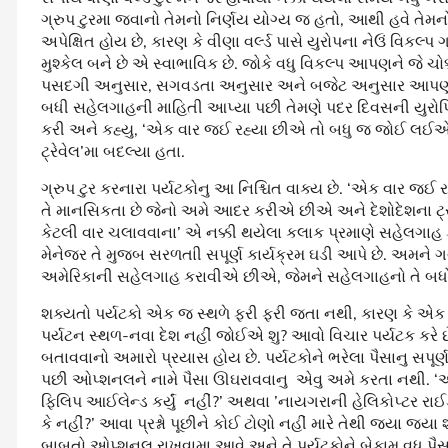
ગ્રુપ ટુરમા જવાનો તેમનો નિર્ણય યોગ્ય જ હતો, આથી હવે તેમનો 
અપેક્ષિત હોય છે, કારણ કે વીણા વર્લ્ડ પાસે યુરોપના નેઉં વિકલ્પ
મુશ્કેલ બને છે એ સ્વાભાવિક છે. જોકે વધુ વિકલ્પ આપણને જે
પસદગી અનુસાર, સગવડતા અનુસાર અને બજેટ અનુસાર આપણન
બધી સહેલગાહની માહિતી આપ્યા પછી તેમણે પદર દિવસની યુરોપિય
કરી અને કહ્યુ, ‘એક વાર જઈ રહ્યા છીએ તો બધુ જ જોઈ લઈએ.’
ટ્રેવેલ’મા બદલ્યા હતા.
ગ્રુપ ટુર કરનારા પર્યટકોનુ આ નિશ્ચિત વાક્ય છે. ‘એક વાર જ
તે માનસિકતા છે જેનો અમે આદર કરીએ છીએ અને દેશોદેશના ટ્ર
કેટલી વાર ચલાવવાના’ એ નક્કી થયેલા કલાક પ્રમાણે સહેલગાહ 
મેનેજર તે મુજબ સરળતાી સપૂર્ણ કાર્યક્રમ ઘડી આપે છે. અમને ગર
અમેરિકાની સહેલગાહ કરાવીએ છીએ, જેમને સહેલગાહનો તે બધો 
શક્યતો પર્યટકો એક જ સ્થળે ફરી ફરી જતા નથી, કારણ કે એક 
પર્યટન સ્થળ-નવા દેશ નહીં જોઈએ શુ? આવો વિચાર પર્યટક કરે 
બતાવવાનો અમારો પ્રયાસ હોય છે. પર્યટકોને ભરેલા પૈસાનુ સપ
પછી ઓપ્શનલને નામે પૈસા ઊઘરાવવાનુ એવુ અમે કરતા નથી. ‘અ
ફિલિપ આઈલેન્ડ કર્યું નહીં?’ અથવા ’નાયગરાની હેલિકોપ્ટર રાઈડ
કે નહીં?’ આવા પ્રશ્નો પૂછીને કોઈ ટોણો નહીં મારે તેથી જ્યા જ્યા
બાબતો ઓપ્શનલ રાખવામા આવે અને તે પર્યટકોને બેફામ વધુ પૈ