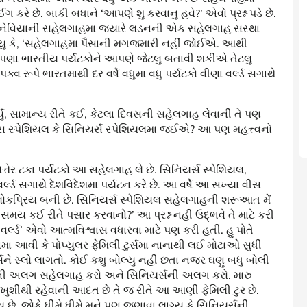
રે છે. બાકી બધાને ‘આપણે શુ કરવાનુ હવે?’ એવો પ્રશ્ન પડે છે.
કેન્ડિનેવિયાની સહેલગાહમા જ્યારે લડનની એક સહેલગાહ સસ્થા
ાખ્યુ કે, ‘સહેલગાહમા પૈસાની મગજમારી નહીં જોઈએ. આથી
ા ભારતીય પર્યટકોને આપણે જેટલુ બતાવી શકીએ તેટલુ
 રૂપે ભારતમાથી દર વર્ષે વધુમા વધુ પર્યટકો વીણા વર્લ્ડ સગાથે
ું, સામાન્ય રીતે કઈ, કેટલા દિવસની સહેલગાહ લેવાની તે પણ
વુમન્સ સ્પેશિયલ કે સિનિયર્સ સ્પેશિયલમા જઈએ? આ પણ મહત્ત્વનો
ોત્તેર ટકા પર્યટકો આ સહેલગાહ લે છે. સિનિયર્સ સ્પેશિયલ,
ર્લ્ડ સગાથે દેશવિદેશમા પર્યટન કરે છે. આ વર્ષે આ સખ્યા વીસ
ોકપ્રિય બની છે. સિનિયર્સ સ્પેશિયલ સહેલગાહની શરૂઆત મેં
 સમય કઈ રીતે પસાર કરવાનો?’ આ પ્રશ્ન નહીં ઉદ્ભવે તે માટે કરી
વર્લ્ડ’ એવો આત્મવિશ્વાસ વધારવા માટે પણ કરી હતી. હુ પોતે
મા આવી કે પોપ્યુલર ફેમિલી ટુર્સમા નાનાથી લઈ મોટાઓ સુધી
સને સ્લો લાગતો. કોઈ કશુ બોલ્યુ નહીં છતા નજર ઘણુ બધુ બોલી
્સની અલગ સહેલગાહ કરો અને સિનિયર્સની અલગ કરો. મારુ
ા ખુશીથી રહેવાની આદત છે તે જ રીતે આ આણી ફેમિલી ટુર છે.
છે. જોકે ધીમે ધીમે મને પણ જણાવા લાગ્યુ કે સિનિયર્સની