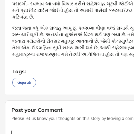
પસદગી- સ્વભાવ આ બધો વિચાર કરીને સહેલગાહ ચૂટવી જોઈએ અથ
મને પ્રાઈવેટ ટાઈમ જોઈતો હોય તો અમારી પાસેથી કસ્ટમાઈઝ્ડ હ
કટિબદ્ધ છે.
જતા જતા વધુ એક સલાહ આપુ છુ, ૨૦૨૦મા વીણા વર્લ્ડ સગાથે યુ
શરૂ થઈ ચૂકી છે. અનેકોના યુએસએ વિઝા થઈ પણ ગયા છે. તમે પ
જનારા પર્યટકોનો રીતસર મહાપૂર આવવાનો છે, જેથી કોન્સ્યુલે
તેમા એક-દોઢ મહિના સુધી સમય લાગી શકે છે, આથી સહેલગાહમા 
મહારાષ્ટ્રના રાજકારણમા ગમે તેટલી અનિશ્ચિતતા હોય તો પણ સહેલગ
Tags:
Gujarati
Post your Comment
Please let us know your thoughts on this story by leaving a co