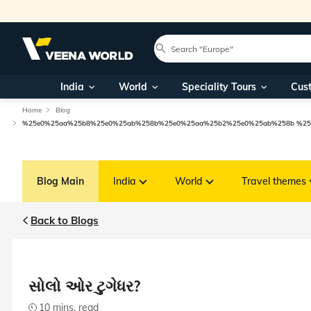
India
World
Speciality Tours
Cus
Home
Blog
%25e0%25aa%25b8%25e0%25ab%258b%25e0%25aa%25b2%25e0%25ab%258b %25
Blog Main
India
World
Travel themes
Back to Blogs
સોલો ઓર ટુગેધર?
10 mins. read