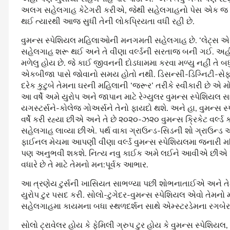
અલગ સહેલગાહ કેટેગરી કરીએ, જેથી સહેલગાહનો પેસ એક જ 
થઈ ત્યારથી આજ સુધી તેની લોકપ્રિયતા વધી રહી છે.
વુમન્સ સ્પેશિયલ મહિલાઓની મનગમતી સહેલગાહ છે. ‘લેટ્સ 
સહેલગાહ શરૂ થઈ અને તે વીણા વર્લ્ડની સરતાજ બની ગઈ. અહીં દ
મળેલુ હોય છે. જે કાઈ જીવનની દોડધામમા કરવા મળ્યુ નહીં તે બધ
એકબીજા પાસે જોવાનો સમય હોતો નથી. ડિસન્સી-ડિગ્નિટી-સેફ
દરેક કુટુબે તેમના ઘરની મહિલાની ‘જરૂર’ તરીકે સ્વીકારી છે 
આ વર્ષે અમે યુરોપ અને જાપાન માટે રેગ્યુલર વુમન્સ સ્પેશિયલ સા
યગસ્ટર્સને-કોલેજ ગોઅર્સને તેનો ફાયદો થશે. અને હા, વુમન્
વર્ષે કરી રહ્યા છીએ અને તે છે ૨૦૨૦-ઝ૨૦ વુમન્સ ક્રિકેટ વર્લ્ડ 
સહેલગાહ લાવ્યા છીએ. પર્થ વાકા ગ્રાઉન્ડ-સિડની શો ગ્રાઉન્ડ
ફાઈનલ મેચમા આપણી વીણા વર્લ્ડ વુમન્સ સ્પેશિયલમા જનારી મહ
પણ અનુભવી શકશે. નિત્ય નવુ કાઈક અમે લઈને આવીએ છીએ અને
વધારે છે તે માટે તેમનો મન:પૂર્વક આભાર.
આ ત્રણેય ટુર્સની ખાસિયત સાભળ્યા પછી શોભનાતાઈએ અને તે
યુરોપ ટુર પસદ કરી. સોલો-ટુગેદર-વુમન્સ સ્પેશિયલ એવો તેમનો
સહેલગાહમા કાયમના બધા સ્થળદર્શન સાથે એમ્સ્ટરડેમના રગબેરગી 
સોલો ટ્રાવેલર હોય કે ફેમિલી ગ્રુપ ટુર હોય કે વુમન્સ સ્પેશિયલ