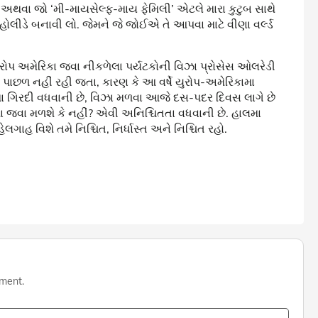
વા જો ‘મી-માયસેલ્ફ-માય ફેમિલી’ એટલે મારા કુટુબ સાથે
ોલીડે બનાવી લો. જેમને જે જોઈએ તે આપવા માટે વીણા વર્લ્ડ
રોપ અમેરિકા જવા નીકળેલા પર્યટકોની વિઝા પ્રોસેસ ઓલરેડી
ાછળ નહીં રહી જતા, કારણ કે આ વર્ષે યુરોપ-અમેરિકામા
ટમા ગિરદી વધવાની છે, વિઝા મળવા આજે દસ-પદર દિવસ લાગે છે
જવા મળશે કે નહીં? એવી અનિશ્ચિતતા વધવાની છે. હાલમા
ાહ વિશે તમે નિશ્ચિત, નિર્ધાસ્ત અને નિશ્ચિત રહો.
mment.