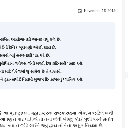
November 16, 2019
ં નિયમિત આયોજનથી આનંદ વધુ મળે છે.
પોર્ટની દૈનિક ગૂંચવણો ઓછી થાય છે.
 સમયે બધું સરળતાથી પાર પડે છે.
રોપિયન જ્વેલ્સ જેવી મલ્ટી દેશ ઇટિનરરી પસંદ કરો.
 માટે પેકેજમાં શું સામેલ છે તે ચકાસો.
 ટ્રાન્સપોર્ટ નિયમો મુજબ દિવસભરનું પ્લાનિંગ કરો.
આ પ્રશ્ન હાલમા મહારાષ્ટ્રના રાજકારણમા એકદમ જટિલ બની
ણે તે પાર પાડીએ તો તેના જેવી બીજી કોઈ ખુશી અને સતોષ
થવા બધાને જોડે લઈને જવુ હોય તો તેના અમુક નિયમો છે.