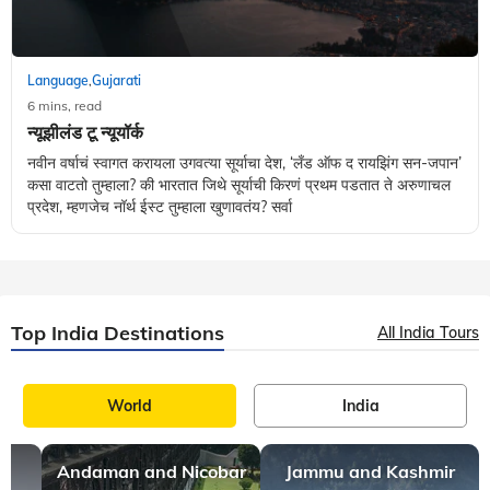
Language
Gujarati
,
6 mins, read
न्यूझीलंड टू न्यूयॉर्क
नवीन वर्षाचं स्वागत करायला उगवत्या सूर्याचा देश, ‘लँड ऑफ द रायझिंग सन-जपान’
कसा वाटतो तुम्हाला? की भारतात जिथे सूर्याची किरणं प्रथम पडतात ते अरुणाचल
प्रदेश, म्हणजेच नॉर्थ ईस्ट तुम्हाला खुणावतंय? सर्वा
Top India Destinations
All India Tours
World
India
Andaman and Nicobar
Jammu and Kashmir