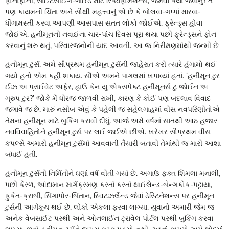
ફોનાફોની, સાઈટસીઈંગ-ગાઈડ માટે રિક્ધફોર્મેશન્સ, જમવા ક્યાં જવાનું? તે
પણ કાયમની ચિંતા અને સૌથી મહત્ત્વનું એ છે કે બોલવા-ગપ્પાં મારવા-
ધીંગામસ્તી કરવા આપણી આસપાસ સતત લોકો જોઈએ, ફ્રેન્ડ્સ હોવા
જોઈએ. હનીમૂનની નવાઈના ચાર-પાંચ દિવસ પૂરા થયા પછી ફ્રેન્ડ્સને ફોન
કરવાનું શરુ થતું, પરિવારજનોની યાદ આવતી. આ જ નિરીક્ષણમાંથી જન્મી છે
હનીમૂન ટુર્સ. અમે સૌપ્રથમ હનીમૂન ટુર્સની જાહેરાત કરી ત્યારે હંગામો થઈ
ગયો હતો એમ કહી શકાય. સૌએ અમને પાગલમાં ખપાવ્યાં હતાં. ‘હનીમૂન ટુર
ઈઝ અ પ્રાઈવેટ અફેર, હાઉ કેન યુ એક્સપેક્ટ હનીમૂનર્સ ટુ જોઈન અ
ગ્રુપ ટુર?’ જોકે મેં ધીરજ જાળવી રાખી, કારણ કે કોઈ પણ બદલાવ વિવાદ
જગાવે જ છે. મારું નસીબ એવું કે પહેલી જ સહેલગાહમાં વીસ નવપરિણીતોએ
તેમના હનીમૂન માટે બુકિંગ કરાવી દીધું. આજે અમે વર્ષમાં સાતથી આઠ હજાર
નવવિવાહિતોને હનીમૂન ટુર્સ પર લઈ જઈએ છીએ. ખરેખર સૌપ્રથમ વીસ
કપલ્સે અમારી હનીમૂન ટુર્સમાં આવવાની તૈયારી બતાવી તેમાંથી જ મારી આશા
બંધાઈ હતી.
હનીમૂન ટુર્સની નિર્મિતીને ઘણાં વર્ષ વીતી ગયાં છે. અગાઉ ફક્ત શિમલા મનાલી,
પછી કેરળ, આંદામાન માર્ગક્રમણ કરતાં કરતાં થાઈલેન્ડ-બેન્ગકોક-પટ્ટાયા,
ફુકેત-ક્રાબી, સિંગાપોર-બિંતાન, સ્વિટઝર્લેન્ડ જેવાં ડેસ્ટિનેશન્સ પર હનીમૂન
ટુર્સની આગેકૂચ થઈ છે. લોકો એકલા ફરવા લાગ્યા, યુવાનો અમારી જેમ જ
અનેક વેબસાઈટ પરથી અને ઓનલાઈન ટ્રાવેલ પોર્ટલ પરથી બુકિંગ કરવા