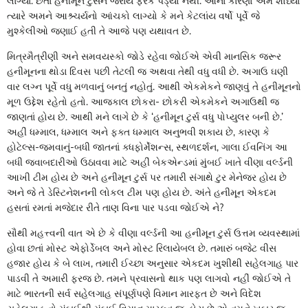
લાગ્યા. છતાં હનીમૂન ટુર્સને જરાય ફરક પડ્યો નથી. આનાં કારણો અમે શોધ્યાં
ત્યારે અમને આશ્ર્ચર્યનો આંચકો લાગ્યો કે મને કેટલાંય વર્ષો પૂર્વે જે
મુશ્કેલીઓ જણાઈ હતી તે આજે પણ યથાવત છે.
મિત્રમૈત્રીણી અને સમવયસ્કો જોડે રહેવા જોઈએ એવી માનસિક જરૂર
હનીમૂનના થોડા દિવસ પછી તેટલી જ અથવા તેથી વધુ વધી છે. અગાઉ ઘણી
વાર લગ્ન પૂર્વે વધુ મળવાનું બનતું નહોતું. આથી એકમેકને જાણવું તે હનીમૂનનો
મૂળ ઉદ્દેશ રહેતો હતો. આજકાલ છોકરા- છોકરી એકમેકને અગાઉથી જ
જાણતાં હોય છે. આથી મને લાગે છે કે ‘હનીમૂન ટુર્સ વધુ પોપ્યુલર બની છે.’
અહીં ધમ્માલ, ધમ્માલ અને ફક્ત ધમ્માલ અનુભવી શકાય છે, કારણ કે
હોટેલ્સ-જમવાનું-બધી જાતનાં ક્ધફોર્મેશન્સ, સ્થળદર્શન, ગાલા ઈવનિંગ આ
બધી જવાબદારીઓ ઉઠાવવા માટે અહીં બેકએન્ડમાં મુંબઈ ખાતે વીણા વર્લ્ડની
આખી ટીમ હોય છે અને હનીમૂન ટુર્સ પર તમારી સંગાથે ટુર મેનેજર હોય છે
અને જે તે ડેસ્ટિનેશનની લોકલ ટીમ પણ હોય છે. અંતે હનીમૂન એકદમ
હસતાં રમતાં મજેદાર રીતે તાણ વિના પાર પડવા જોઈએ ને?
સૌથી મહત્ત્વની વાત એ છે કે વીણા વર્લ્ડની આ હનીમૂન ટુર્સ ઉત્તમ વ્યવસ્થામાં
હોવા છતાં મોસ્ટ એફોર્ડેબલ અને મોસ્ટ રિલાયેબલ છે. તમારું બજેટ વીસ
હજાર હોય કે બે લાખ, તમારી ઈચ્છા અનુસાર એકદમ ખુશીથી સહેલગાહ પાર
પાડવી તે અમારી ફરજ છે. તમને પ્રવાસનો થાક પણ લાગવો નહીં જોઈએ તે
માટે ભારતની સર્વ સહેલગાહ સંપૂર્ણપણે વિમાન મારફત છે અને વિદેશ