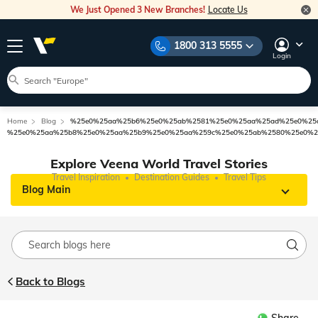
We Just Opened 3 New Branches!
Locate Us
1800 313 5555
Login
Home
Blog
%25e0%25aa%25b6%25e0%25ab%2581%25e0%25aa%25ad%25e0%25
%25e0%25aa%25b8%25e0%25aa%25b9%25e0%25aa%259c%25e0%25ab%2580%25e0%2
Explore Veena World Travel Stories
Travel Inspiration
Destination Guides
Travel Tips
Blog Main
Back to Blogs