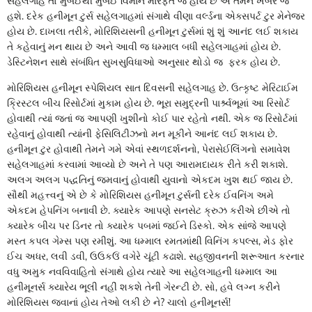
સહેલગાહ તો મુંબઈથી મુંબઈ વિમાન મારફત જ હોય છે એ તમને ખબર જ
હશે. દરેક હનીમૂન ટુર્સ સહેલગાહમાં સંગાથે વીણા વર્લ્ડના એક્સપર્ટ ટુર મેનેજર
હોય છે. દાખલા તરીકે, મોરિશિયસની હનીમૂન ટુર્સમાં શું શું આનંદ લઈ શકાય
તે કહેવાનું મન થાય છે અને આવી જ ધમ્માલ બધી સહેલગાહમાં હોય છે.
ડેસ્ટિનેશન સાથે સંબંધિત સુખસુવિધાઓ અનુસાર થોડો જ ફરક હોય છે.
મોરિશિયસ હનીમૂન સ્પેશિયલ સાત દિવસની સહેલગાહ છે. ઉત્કૃષ્ટ મેરિટાઈમ
ક્રિસ્ટલ બીચ રિસોર્ટમાં મુકામ હોય છે. ભૂરા સમુદ્રની પાર્શ્ર્વભૂમાં આ રિસોર્ટ
હોવાથી ત્યાં જતાં જ આપણી ખુશીનો કોઈ પાર રહેતો નથી. એક જ રિસોર્ટમાં
રહેવાનું હોવાથી ત્યાંની ફેસિલિટીઝનો મન મૂકીને આનંદ લઈ શકાય છે.
હનીમૂન ટુર હોવાથી તેમને ગમે એવાં સ્થળદર્શનનો, પેરાસેઈલિંગનો સમાવેશ
સહેલગાહમાં કરવામાં આવ્યો છે અને તે પણ આરામદાયક રીતે કરી શકાશે.
અલગ અલગ પદ્ધતિનું જમવાનું હોવાથી યુવાનો એકદમ ખુશ થઈ જાય છે.
સૌથી મહત્ત્વનું એ છે કે મોરિશિયસ હનીમૂન ટુર્સની દરેક ઈવનિંગ અમે
એકદમ હેપનિંગ બનાવી છે. ક્યારેક આપણે સનસેટ ક્રુઝ કરીએ છીએ તો
ક્યારેક બીચ પર ડિનર તો ક્યારેક પબમાં જઈને ડિસ્કો. એક સાંજે આપણે
મસ્ત કપલ ગેમ્સ પણ રમીશું. આ ધમ્માલ રમતમાંથી વિનિંગ કપલ્સ, મેડ ફોર
ઈચ અધર, લવી ડવી, ઉઉકઉં વગેરે ચૂંટી કઢાશે. સહજીવનની શરૂઆત કરનાર
વધુ અમુક નવવિવાહિતો સંગાથે હોય ત્યારે આ સહેલગાહની ધમ્માલ આ
હનીમૂનર્સ ક્યારેય ભૂલી નહીં શકશે તેની ગેરન્ટી છે. સો, હવે લગ્ન કરીને
મોરિશિયસ જવાનાં હોય તેઓ લકી છે ને? ચાલો હનીમૂનર્સ!