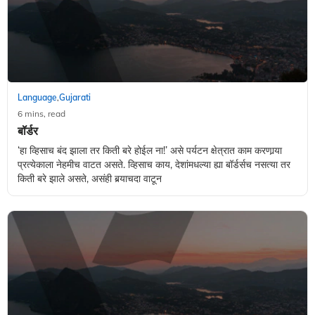
Language
Gujarati
,
6 mins, read
बॉर्डर
‘हा व्हिसाच बंद झाला तर किती बरे होईल ना!’ असे पर्यटन क्षेत्रात काम करणार्‍या
प्रत्येकाला नेहमीच वाटत असते. व्हिसाच काय, देशांमधल्या ह्या बॉर्डर्सच नसत्या तर
किती बरे झाले असते, असंही बर्‍याचदा वाटून