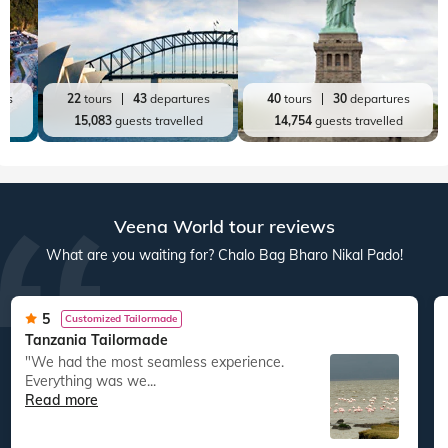
res
22
tours
43
departures
40
tours
30
departures
ed
15,083
guests travelled
14,754
guests travelled
Veena World tour reviews
What are you waiting for? Chalo Bag Bharo Nikal Pado!
5
Customized Tailormade
Tanzania Tailormade
"We had the most seamless experience.
Everything was we...
Read more