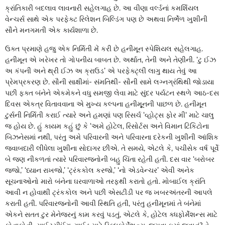
ક્રાંતિકારી બદલાવ લાવનારી સહેલગાહ છે. આ વીણા વર્લ્ડનાં કમર્શિયલ
વેન્ચર્સ સાથે એક પરફેક્ટ રિલેશન બિલ્ડિંગ પણ છે અથવા નિર્ભેળ ખુશીની
સૌને મનગમતી એક કાર્યશાળા છે.
ઉક્ત પ્રમાણે હજુ એક નિર્મિતી મેં કરી છે હનીમૂન સ્પેશિયલ સહેલગાહ.
હનીમૂન એ ખરેખર તો ગોપનીય બાબત છે. અર્થાત, તેની અને તેણીની. ‘ટુ ઈઝ
અ કંપની અને થ્રી ઈઝ અ ક્રાઉડ’ એ પરફેક્ટ્લી લાગુ થાય તેવું આ
પ્રેમપ્રકરણ છે. સૌની સાક્ષીમાં- સંમતિથી- સૌની સામે લગ્નગ્રંથિથી જોડાયા
પછી ફક્ત બંનેને એકમેકને વધુ સમજી લેવા માટે સુંદર પર્યટન સ્થળે આઠ-દસ
દિવસ એકત્ર વિતાવવાના એ મુખ્ય કલ્પના હનીમૂૂનની પાછળ છે. હનીમૂન
ટુર્સની નિર્મિતી કરાઈ ત્યારે અને હમણાં પણ રિસર્ચ ‘વ્હોટ્સ ફોર મી‘ માટે ચાલુ
જ હોય છે. હું કાયમ કહું છું કે ‘અમે હોટેલ, રિસોર્ટસ અને વિમાન ટિકિટોના
બિઝનેસમાં નથી, પરંતુ અમે પરિવારની અને પરિવારના દરેકની ખુશીની આંશિક
જવાબદારી લીધેલા ખુશીના સોદાગર છીએ. તે સમયે, એટલે કે, પચીસેક વર્ષ પૂર્વે
બે જણ નીકળતાં ત્યારે પરિવારજનોની બહુ ચિંતા રહેતી હતી. દસ વાર ‘બરોબર
જજો,’ ‘ધ્યાન રાખજો,’ ‘ટ્રંકકોલ કરજો,’ ‘નો એડવેન્ચર’ એવી અનેક
સૂચનાઓનો મારો બંનેના ઘરવાળાઓ તરફથી કરાતો હતો. મોબાઈલ ક્રાંતિ
આવી ન હોવાથી ટ્રંકકોલ અને પછી એસટીડી પર જ ખબરઅંતરની આપલે
કરાતી હતી. પરિવારજનોની આવી સ્થિતિ હતી, પરંતુ હનીમૂનમાં તે બંનેમાં
એકને સતત ટુર મેનેજરનું કામ કરવું પડતું, એટલે કે, હોટેલ ક્ધફોર્મેશન્સ માટે