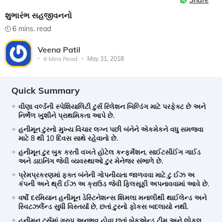
Share
શુભારંભ સહજીવનનો
6 mins. read
Veena Patil
6 Mins Read
May 31, 2018
Quick Summary
વીણા વર્લ્ડની સ્પેશિયાલિટી ટુર્સ રિલેશન બિલ્ડિંગ માટે પરફેક્ટ છે અને
નિર્ભેળ ખુશીને પ્રાથમિકતા આપે છે.
હનીમૂન ટુરનો મુખ્ય વિચાર લગ્ન પછી બંનેને એકમેકને વધુ સમજવા
માટે 8 થી 10 દિવસ સાથે રહેવાનો છે.
હનીમૂન ટુર બુક કરતી વખતે હોટેલ કન્ફર્મેશન, સાઈટસીઈંગ ગાઈડ
અને ડાઇનિંગ જેવી વ્યવસ્થાઓ ટુર મેનેજર સંભાળે છે.
પ્રેમપ્રકરણમાં ફક્ત બંનેની ગોપનીયતા જાળવવા માટે ટુ ઈઝ અ
કંપની અને થ્રી ઈઝ અ ક્રાઉડ જેવી ફિલસૂફી અપનાવવામાં આવે છે.
વર્ષો દરમિયાન હનીમૂન ડેસ્ટિનેશન્સ શિમલા મનાલીથી થાઈલેન્ડ અને
સ્વિટઝર્લેન્ડ સુધી વિસ્તર્યા છે, છતાં ટુરનો ફોકસ બદલાયો નથી.
હનીમૂન ટુર્સમાં ગ્રુપ અનુભવ હોવા છતાં બેકએન્ડ ટીમ અને લોકલ