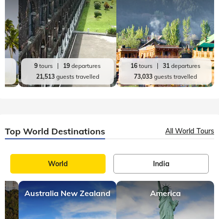
es
9
tours
19
departures
16
tours
31
departures
d
21,513
guests travelled
73,033
guests travelled
Top World Destinations
All World Tours
World
India
Australia New Zealand
America