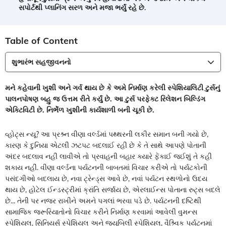
સપોર્ટથી પ્લાનિંગ સરળ અને મજા ભર્યું રહે છે.
Table of Content
શુભારંભ સહજીવનનો
મને કહેવાની ખુશી અને ગર્વ થાય છે કે અમે નિર્માણ કરેલી સ્પેશિયાલિટી ટુર્સનું
પાલનપોષણ બહુ જ ઉત્તમ રીતે કર્યું છે. આ ટુર્સ પરફેક્ટ રિલેશન બિલ્ડિંગ
એક્ટિવિટી છે. નિર્ભેળ ખુશીની કાર્યશાળી બની ચૂકી છે.
વ્હોટ્સ ન્યૂ? આ પ્રશ્ર્ન વીણા વર્લ્ડમાં પથ્થરની લકીર સમાન બની ગયો છે,
કારણ કે દુનિયા એટલી ઝટપટ બદલાઈ રહી છે કે તે સાથે આપણે પોતાની
અંદર બદલાવ નહીં લાવીએ તો પ્રવાહની બહાર ક્યારે ફેંકાઈ જઈશું તે કહી
શકાય નહીં. વીણા વર્લ્ડના પર્યટનની બાબતમાં વિચાર કરીએ તો પર્યટકોની
પસંદગીઓ બદલાય છે, નવા ટ્રેન્ડ્સ આવે છે, નવાં પર્યટન સ્થળોનો ઉદય
થાય છે, હોટેલ ઈન્ડસ્ટ્રીમાં ક્રાંતિ સર્જાય છે, એરલાઈન્સ પોતાના રુટ્સ બદલે
છે... તેની પર નજર રાખીને અમને પગલાં ભરવા પડે છે. પર્યટનની દષ્ટિથી
સામાજિક જરૂરિયાતોનો વિચાર કરીને નિર્માણ કરવામાં આવેલી વુમન્સ
સ્પેશિયલ, સિનિયર્સ સ્પેશિયલ અને જ્યુબિલી સ્પેશિયલ, વૈશ્ર્વિક પર્યટનમાં