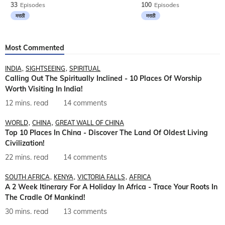
33
Episodes
100
Episodes
मराठी
मराठी
Most Commented
INDIA
SIGHTSEEING
SPIRITUAL
Calling Out The Spiritually Inclined - 10 Places Of Worship
Worth Visiting In India!
12 mins. read
14 comments
WORLD
CHINA
GREAT WALL OF CHINA
Top 10 Places In China - Discover The Land Of Oldest Living
Civilization!
22 mins. read
14 comments
SOUTH AFRICA
KENYA
VICTORIA FALLS
AFRICA
A 2 Week Itinerary For A Holiday In Africa - Trace Your Roots In
The Cradle Of Mankind!
30 mins. read
13 comments