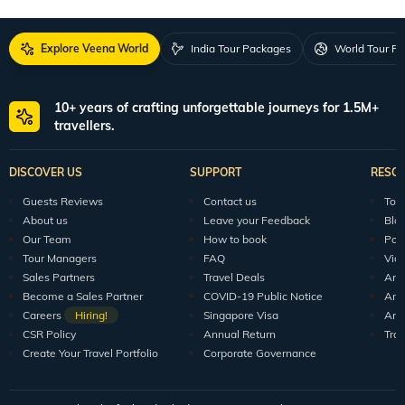
Explore Veena World
India Tour Packages
World Tour P
10+ years of crafting unforgettable journeys for 1.5M+
travellers.
DISCOVER US
SUPPORT
RESO
Guests Reviews
Contact us
Tour
About us
Leave your Feedback
Blo
Our Team
How to book
Pod
Tour Managers
FAQ
Vid
Sales Partners
Travel Deals
Arti
Become a Sales Partner
COVID-19 Public Notice
Arti
Careers
Hiring!
Singapore Visa
Arti
CSR Policy
Annual Return
Tra
Create Your Travel Portfolio
Corporate Governance