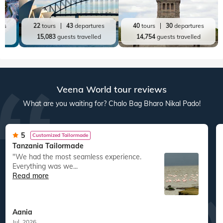
res
22
tours
43
departures
40
tours
30
departures
ed
15,083
guests travelled
14,754
guests travelled
Veena World tour reviews
What are you waiting for? Chalo Bag Bharo Nikal Pado!
5
Customized Tailormade
Tanzania Tailormade
"We had the most seamless experience.
Everything was we...
Read more
Aania
Jul, 2026