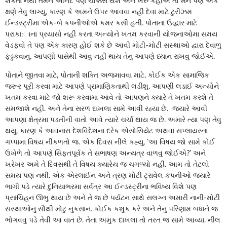
શકતા નથી તેમને આનદ પણ ચોક્કસ થશે અને ખરુ કહીએ તો મને પણ એક
ક્ષણે તેવુ લાગ્યુ, કારણ કે અમને ઉપર આવવા નહીં દેવા માટે ટુરીઝમ
ઈન્ડસ્ટ્રીમા એક-બે કપનીઓએ કમર કસી હતી. પોતાના ઉદ્ધાર માટે
પરાકા:ાના પ્રયાસો નહીં કરતા અન્યોને ખતમ કરવાની યોજનાઓમા સમય
વેડફવો તે પણ એક કારણ હોઈ શકે છે આવી મોટી-મોટી સસ્થાઓ દ્વારા દેવાળુ
ફડ્ઢકવાનુ. આપણી પાસેથી આવુ નહીં થાય તેનુ આપણે ધ્યાન રાખવુ જોઈએ.
પોતાને જીતવા માટે, પોતાની શક્તિ અજમાવવા માટે, કોઈક એક સામાજિક
જરૂર પૂરી કરવા માટે આપણે પ્રામાણિકતાથી લડીશુ. આપણી લડાઈ અન્યોને
ખતમ કરવા માટે જો શરૂ કરવામા આવે તો આપણને ક્યારે તે ખતમ કરશે તે
સમજાશે નહીં. અને તેના સરળ દાખલા સામે આવી રહ્યા છે. જ્યારે આવી
આપણા ક્ષેત્રમા પડતીની વાતો આવે ત્યારે ચર્ચા થાય જ છે. અમારે ત્યા પણ તેવુ
થયુ, કારણ કે આવનારા દેશવિદેશના દરેક એસોસિયેટ અથવા સપ્લાયરના
ગપ્પામા વિષય નીકળતો જ. એક દિવસ નીલે કહ્યુ, ‘આ વિષય જો સામે કોઈ
ઉખેળે તો આપણે સિફતપૂર્વક તે સભાષણ અન્યત્ર વાળવુ જોઈએ?’ અને
ખરેખર અમે તે દિવસથી તે વિષય ક્યારેય જ ચગળ્યો નહીં. આમ તો તેટલો
સમય પણ નથી. એક એરલાઈન અને ત્રણ મોટી ટ્રાવેલ કપનીઓ જ્યારે
ભાગી પડે ત્યારે દુનિયાભરમા સર્વત્ર આ ઈન્ડસ્ટ્રીના ભવિષ્ય વિશે પણ
પ્રશ્નચિહન ઊભુ થાય છે અને તે જ છે પર્યટન સાથે સલગ્ન અમારી નાની-મોટી
સસ્થાઓનુ સૌથી મોટુ નુકસાન. કોઈક કશુક કરે અને તેનુ પરિણામ બધાને જ
ભોગવવુ પડે તેવી આ વાત છે. તેના અમુક દાખલા તો તરત જ સામે આવ્યા. નીલ