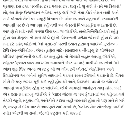
પ્રમાણ દસ ટકા, પચ્ચીસ ટકા, પચાસ ટકા થયુ તો શુ થશે તે તમે જ વિચારો.’
સો, આ ક્ષેત્ર ઉજ્જ્વળ ભવિષ્ય તરફ લઈ જશે તેમા કોઈ બેમત નથી અને
મારો પોતાનો તેની પર સપૂર્ણ વિશ્વાસ છે. એક જ અને મહત્ત્વની જવાબદારી
આપણી પર છે તે આપણા કર્તૃત્વથી આ ક્ષેત્રની વિશ્વાસાર્હતા વધારવાની છે.
આપણે તે માટે નક્કી પગલા ઊંચકવા જ જોઈએ. સસ્ટેનિબિલિટી-ટકી રહેવુ
હોય આ ક્ષેત્રમા તો માર્ગ થોડો દૂરનો-પેશન્સની પરીક્ષા જોનારો હોય છે પણ
ત્યા દટે રહેવુ જોઈએ. ‘લો પ્રાઈસ’ પરથી ધ્યાન હટાવવુ જોઈએ. ટુરીઝમ-
ટેલિકોમ-એવિયેશન એમ ત્રણેય માટે ત્રાસદાયક નીવડ્યુ છે લોએસ્ટ/
ચીપેસ્ટ પ્રાઈસની લડાઈ. ટકવાનુ હોય તો તેમાથી બહાર આવવુ જોઈએ,
નહિતર ‘ફલાય બાય નાઈટ’ના સમાચારો રોજ આપણે વાચીએ જ છીએ. ‘વી
ઓલ શૂડ થિંક એન્ડ એક્ટ ટુ બી અ લોંગ ટર્મ પ્લેયર,’ એફોર્ડેબલ અને
રિલાયેબલ આ બનેનો સુમેળ સાધવાનો પડકાર સતત ઝીલવો પડવાનો છે. વિષય
મોટો છે પણ જગ્યા પૂરી થઈ રહી હોવાથી અતે, બિઝનેસ વધવો જ જોઈએ,
આપણે અગ્રેસિવ રહેવુ જ જોઈએ. જોકે આપણી આગેકૂચ ચાલુ હોય ત્યારે
એક ધ્યાનમા રાખવુ જોઈએ કે ‘ચાદર જેટલા જ પગ ફેલાવવા.’ આ કહેવત ગમે
તેટલી જૂની, સ્કૂલવાળી, અનેકોને કદાચ નહીં ગમનારી હોય તો પણ મને તે ગમે
છે, કારણ કે દરેક વાર તે આપણને યાદ કરાવે છે, ‘પ્લીઝ ચેક યોરસેલ્ફ, ગાડીની
સ્પીડ એટલી જ રાખો, જેટલી કટ્રોલ કરી શકાય.’