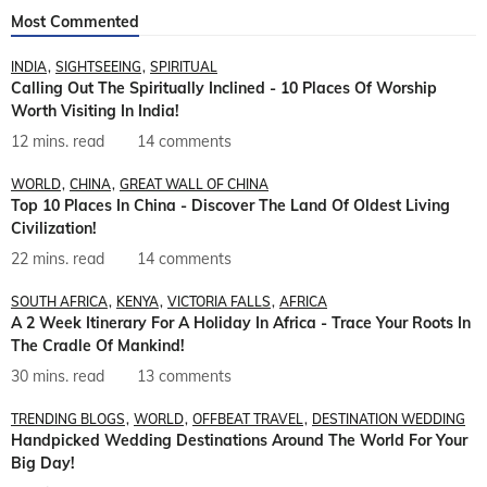
Most Commented
INDIA
SIGHTSEEING
SPIRITUAL
Calling Out The Spiritually Inclined - 10 Places Of Worship
Worth Visiting In India!
12 mins. read
14 comments
WORLD
CHINA
GREAT WALL OF CHINA
Top 10 Places In China - Discover The Land Of Oldest Living
Civilization!
22 mins. read
14 comments
SOUTH AFRICA
KENYA
VICTORIA FALLS
AFRICA
A 2 Week Itinerary For A Holiday In Africa - Trace Your Roots In
The Cradle Of Mankind!
30 mins. read
13 comments
TRENDING BLOGS
WORLD
OFFBEAT TRAVEL
DESTINATION WEDDING
Handpicked Wedding Destinations Around The World For Your
Big Day!