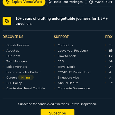
Explore Veena World
India Tour Packages
World Tour P
10+ years of crafting unforgettable journeys for 1.5M+
travellers.
DISCOVER US
SUPPORT
RESO
Guests Reviews
Contact us
Tour
About us
Leave your Feedback
Blo
Our Team
How to book
Pod
Tour Managers
FAQ
Vid
Sales Partners
Travel Deals
Arti
Become a Sales Partner
COVID-19 Public Notice
Arti
Careers
Hiring!
Singapore Visa
Arti
CSR Policy
Annual Return
Tra
Create Your Travel Portfolio
Corporate Governance
Subscribe for handpicked itineraries & travel inspiration.
Subscribe