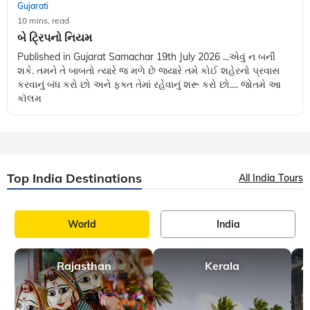
Gujarati
10 mins, read
બે ટ્રિપનો નિયમ
Published in Gujarat Samachar 19th July 2026 ...એવું ન બની
શકે. તમને તે બાબતો ત્યારે જ મળે છે જ્યારે તમે કોઈ શહેરનો પ્રવાસ
કરવાનું બંધ કરો છો અને ફક્ત તેમાં રહેવાનું શરૂ કરો છો.... જોતમે આ
કૉલમ
Top India Destinations
All India Tours
World
India
Rajasthan
Kerala
A