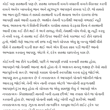
કોઈ પણ સસ્થાની પણ છે. સસ્થા ચલાવતી વખતે-વધારતી વખતે-વિસ્તાર કરતી
વખતે અનેક બાબતોનુ ભાન અને સૂઝબૂઝ આપણને રાખવા પડે છે. જે સમયે
આ ભાન છૂટી જાય તે સમયે સસ્થાની પડતી થવાના અનેક દાખલા રોજ
આપણી સામે આવી રહ્યા છે. અર્થાત તેમની પડતીથી આપણે ગભરાઈ નહીં
જતા, અમસ્તા જ તે વિશેની નિરર્થક ચર્ચામા સમય વેડફ્યા વિના તે સસ્થાની
આવી દશા કઈ રીતે થઈ તે અગે સલાહ લેવી, તેમાથી બોધ લેવો, શુ નહીં કરવુ
તે નક્કી કરવુ, તે સસ્થા કઈ રીતે ઉપર આવી? તેનો કારભાર કઈ રીતે ચાલતો
હતો, જેથી તેણે આટલા વર્ષ રાજ કર્યું અને ચોક્કસ એવુ શુ બન્યુ જેથી ધીમે
ધીમે તે સસ્થાની પડતી શરૂ થઈ અને એક દિવસ સાવ પડી ભાગી? આનો
અભ્યાસ કરવાનુ આપણુ, એટલે કે, દરેક સસ્થા ચાલકોનુ કામ છે.
કોઈકની આ રીતે પડતીથી, પછી તે આપણી સ્પર્ધા કરનારી સસ્થા હોય,
આપણને જો તેનાથી આનદ થતો હોય તો તે અશક્ત મનનુ લક્ષણ છે તેવો મારો
ભારપૂર્વકનો મત છે. આપણે કાયમ પોતાની સ્વપરીક્ષા કરતા રહેવુ જોઈએ.
આપણુ મન હકારાત્મક છે કે નકારાત્મક તે આપણને પોતાને જોખીને જોતા
આવડવુ જોઈએ. તેની એક નાની તપાસ એટલે ‘અન્યોની સફળતાથી
આપણને દુ:ખ થતુ હોય તો ચોક્કસ જ એવુ સમજી લેવુ કે આપણે એક
નકારાત્મક- નિરાશાવાદી માનવી બની રહ્યા છીએ.’ આ તપાસ પોતે જ પોતાની
કરવાની હોય છે, આપણે પોતાની સાથે ખોટુ બોલી નહીં શકીએ. આથી
નકારાત્મકતા તરફ ઝૂકતા મનને તાત્કાલિક કાબૂમા લઈને રાઈટ ટ્રેક પર