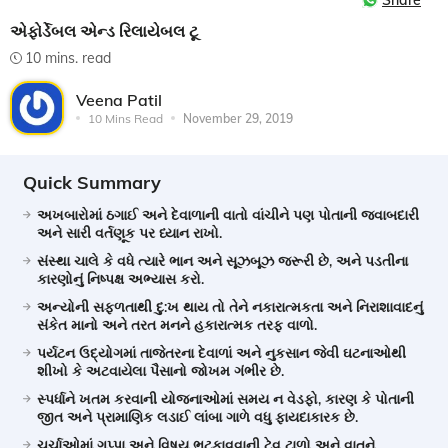
Share
એફોર્ડેબલ એન્ડ રિલાયેબલ ટૂ
10 mins. read
Veena Patil
10 Mins Read
November 29, 2019
Quick Summary
અખબારોમાં ઠગાઈ અને દેવાળાની વાતો વાંચીને પણ પોતાની જવાબદારી
અને સારી વર્તણૂક પર ધ્યાન રાખો.
સંસ્થા ચાલે કે વધે ત્યારે ભાન અને સૂઝબૂઝ જરૂરી છે, અને પડતીના
કારણોનું નિષ્પક્ષ અભ્યાસ કરો.
અન્યોની સફળતાથી દુ:ખ થાય તો તેને નકારાત્મકતા અને નિરાશાવાદનું
સંકેત માનો અને તરત મનને હકારાત્મક તરફ વાળો.
પર્યટન ઉદ્યોગમાં તાજેતરના દેવાળાં અને નુકસાન જેવી ઘટનાઓથી
શીખો કે અટવાયેલા પૈસાનો જોખમ ગંભીર છે.
સ્પર્ધાને ખતમ કરવાની યોજનાઓમાં સમય ન વેડફો, કારણ કે પોતાની
જીત અને પ્રામાણિક લડાઈ લાંબા ગાળે વધુ ફાયદાકારક છે.
ચર્ચાઓમાં ગપ્પા અને વિષય ભટકાવવાની ટેવ ટાળો અને વાતને