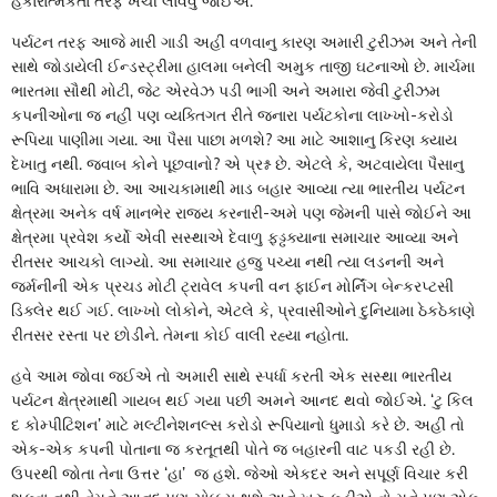
હકારાત્મકતા તરફ ખેંચી લાવવુ જોઈએ.
પર્યટન તરફ આજે મારી ગાડી અહીં વળવાનુ કારણ અમારી ટુરીઝમ અને તેની
સાથે જોડાયેલી ઈન્ડસ્ટ્રીમા હાલમા બનેલી અમુક તાજી ઘટનાઓ છે. માર્ચમા
ભારતમા સૌથી મોટી, જેટ એરવેઝ પડી ભાગી અને અમારા જેવી ટુરીઝમ
કપનીઓના જ નહીં પણ વ્યક્તિગત રીતે જનારા પર્યટકોના લાખ્ખો-કરોડો
રૂપિયા પાણીમા ગયા. આ પૈસા પાછા મળશે? આ માટે આશાનુ કિરણ ક્યાય
દેખાતુ નથી. જવાબ કોને પૂછવાનો? એ પ્રશ્ન છે. એટલે કે, અટવાયેલા પૈસાનુ
ભાવિ અધારામા છે. આ આચકામાથી માડ બહાર આવ્યા ત્યા ભારતીય પર્યટન
ક્ષેત્રમા અનેક વર્ષ માનભેર રાજ્ય કરનારી-અમે પણ જેમની પાસે જોઈને આ
ક્ષેત્રમા પ્રવેશ કર્યો એવી સસ્થાએ દેવાળુ ફડ્ઢક્યાના સમાચાર આવ્યા અને
રીતસર આચકો લાગ્યો. આ સમાચાર હજુ પચ્યા નથી ત્યા લડનની અને
જર્મનીની એક પ્રચડ મોટી ટ્રાવેલ કપની વન ફાઈન મોર્નિંગ બેન્કરપ્ટસી
ડિક્લેર થઈ ગઈ. લાખ્ખો લોકોને, એટલે કે, પ્રવાસીઓને દુનિયામા ઠેકઠેકાણે
રીતસર રસ્તા પર છોડીને. તેમના કોઈ વાલી રહ્યા નહોતા.
હવે આમ જોવા જઈએ તો અમારી સાથે સ્પર્ધા કરતી એક સસ્થા ભારતીય
પર્યટન ક્ષેત્રમાથી ગાયબ થઈ ગયા પછી અમને આનદ થવો જોઈએ. ‘ટુ કિલ
દ કોમ્પીટિશન’ માટે મલ્ટીનેશનલ્સ કરોડો રૂપિયાનો ધુમાડો કરે છે. અહીં તો
એક-એક કપની પોતાના જ કરતૂતથી પોતે જ બહારની વાટ પકડી રહી છે.
ઉપરથી જોતા તેના ઉત્તર ‘હા’ જ હશે. જેઓ એકદર અને સપૂર્ણ વિચાર કરી