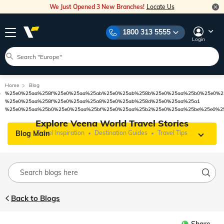
We Just Opened 3 New Branches!
Locate Us
1800 313 5555
Login
Home
Blog
%25e0%25aa%258f%25e0%25aa%25ab%25e0%25ab%258b%25e0%25aa%25b0%25e0%2
%25e0%25aa%258f%25e0%25aa%25a8%25e0%25ab%258d%25e0%25aa%25a1
%25e0%25aa%25b0%25e0%25aa%25bf%25e0%25aa%25b2%25e0%25aa%25be%25e0%2
Explore Veena World Travel Stories
Blog Main
Travel Inspiration
Destination Guides
Travel Tips
Back to Blogs