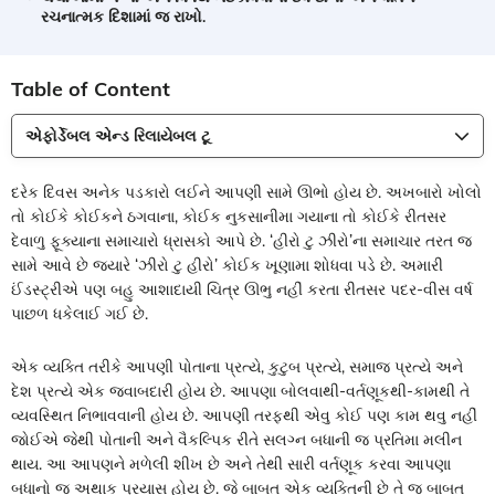
રચનાત્મક દિશામાં જ રાખો.
Table of Content
એફોર્ડેબલ એન્ડ રિલાયેબલ ટૂ
દરેક દિવસ અનેક પડકારો લઈને આપણી સામે ઊભો હોય છે. અખબારો ખોલો
તો કોઈકે કોઈકને ઠગવાના, કોઈક નુકસાનીમા ગયાના તો કોઈકે રીતસર
દેવાળુ ફૂક્યાના સમાચારો ધ્રાસકો આપે છે. ‘હીરો ટુ ઝીરો’ના સમાચાર તરત જ
સામે આવે છે જ્યારે ‘ઝીરો ટુ હીરો’ કોઈક ખૂણામા શોધવા પડે છે. અમારી
ઈંડસ્ટ્રીએ પણ બહુ આશાદાયી ચિત્ર ઊભુ નહીં કરતા રીતસર પદર-વીસ વર્ષ
પાછળ ધકેલાઈ ગઈ છે.
એક વ્યક્તિ તરીકે આપણી પોતાના પ્રત્યે, કુટુબ પ્રત્યે, સમાજ પ્રત્યે અને
દેશ પ્રત્યે એક જવાબદારી હોય છે. આપણા બોલવાથી-વર્તણૂકથી-કામથી તે
વ્યવસ્થિત નિભાવવાની હોય છે. આપણી તરફથી એવુ કોઈ પણ કામ થવુ નહીં
જોઈએ જેથી પોતાની અને વૈકલ્પિક રીતે સલગ્ન બધાની જ પ્રતિમા મલીન
થાય. આ આપણને મળેલી શીખ છે અને તેથી સારી વર્તણૂક કરવા આપણા
બધાનો જ અથાક પ્રયાસ હોય છે. જે બાબત એક વ્યક્તિની છે તે જ બાબત