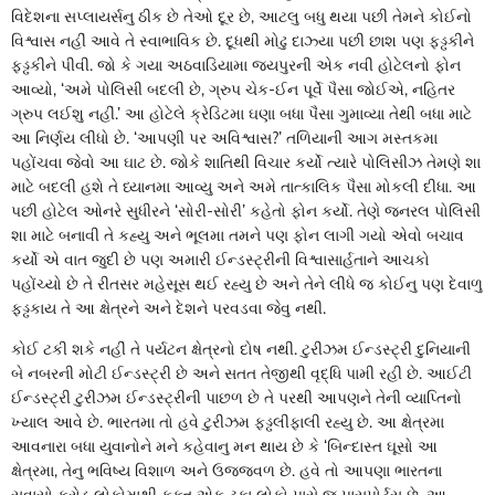
વિદેશના સપ્લાયર્સનુ ઠીક છે તેઓ દૂર છે, આટલુ બધુ થયા પછી તેમને કોઈનો
વિશ્વાસ નહીં આવે તે સ્વાભાવિક છે. દૂધથી મોઢુ દાઝ્યા પછી છાશ પણ ફડ્ઢકીને
ફડ્ઢકીને પીવી. જો કે ગયા અઠવાડિયામા જયપુરની એક નવી હોટેલનો ફોન
આવ્યો, ‘અમે પોલિસી બદલી છે, ગ્રુપ ચેક-ઈન પૂર્વે પૈસા જોઈએ, નહિતર
ગ્રુપ લઈશુ નહીં.’ આ હોટેલે ક્રેડિટમા ઘણા બધા પૈસા ગુમાવ્યા તેથી બધા માટે
આ નિર્ણય લીધો છે. ‘આપણી પર અવિશ્વાસ?’ તળિયાની આગ મસ્તકમા
પહોંચવા જેવો આ ઘાટ છે. જોકે શાતિથી વિચાર કર્યો ત્યારે પોલિસીઝ તેમણે શા
માટે બદલી હશે તે ધ્યાનમા આવ્યુ અને અમે તાત્કાલિક પૈસા મોકલી દીધા. આ
પછી હોટેલ ઓનરે સુધીરને ‘સોરી-સોરી’ કહેતો ફોન કર્યો. તેણે જનરલ પોલિસી
શા માટે બનાવી તે કહ્યુ અને ભૂલમા તમને પણ ફોન લાગી ગયો એવો બચાવ
કર્યો એ વાત જુદી છે પણ અમારી ઈન્ડસ્ટ્રીની વિશ્વાસાર્હતાને આચકો
પહોંચ્યો છે તે રીતસર મહેસૂસ થઈ રહ્યુ છે અને તેને લીધે જ કોઈનુ પણ દેવાળુ
ફડ્ઢકાય તે આ ક્ષેત્રને અને દેશને પરવડવા જેવુ નથી.
કોઈ ટકી શકે નહીં તે પર્યટન ક્ષેત્રનો દોષ નથી. ટુરીઝમ ઈન્ડસ્ટ્રી દુનિયાની
બે નબરની મોટી ઈન્ડસ્ટ્રી છે અને સતત તેજીથી વૃદ્ધિ પામી રહી છે. આઈટી
ઈન્ડસ્ટ્રી ટુરીઝમ ઈન્ડસ્ટ્રીની પાછળ છે તે પરથી આપણને તેની વ્યાપ્તિનો
ખ્યાલ આવે છે. ભારતમા તો હવે ટુરીઝમ ફડ્ઢલીફાલી રહ્યુ છે. આ ક્ષેત્રમા
આવનારા બધા યુવાનોને મને કહેવાનુ મન થાય છે કે ‘બિન્દાસ્ત ઘૂસો આ
ક્ષેત્રમા, તેનુ ભવિષ્ય વિશાળ અને ઉજ્જ્વળ છે. હવે તો આપણા ભારતના
સવાસો કરોડ લોકોમાથી ફક્ત એક ટકા લોકો પાસે જ પાસપોર્ટસ છે. આ