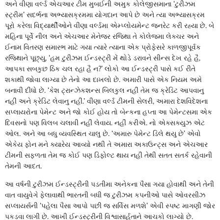
અને વીણા વર્લ્ડ એચઆર ટીમ મુબઈની અમુક કોલેજીસમાના ‘ટુરીઝમ
સ્ટ્રીમ’ સદર્ભના અભ્યાસક્રમમા યોગદાન આપે છે અને ત્યા અભ્યાસક્રમ
પૂરો કરેલા વિદ્યાર્થીઓને વીણા વર્લ્ડમા એમ્પ્લોયમેન્ટ જનરેટ કરી રહ્યા છે. બે
મહિના પૂર્વે નીલ અને એચઆર મેનેજર રજિથા તે કોલેજમા લેક્ચર અને
ઈનામ વિતરણ સમારભ માટે ગયા ત્યારે ત્યાના એક પ્રોફેસરે કાળજીપૂર્વક
રજિથાને પૂછ્યુ, ‘હમ ટુરીઝમ ઈન્ડસ્ટ્રી મેં થોડે ડરાવને સીન્સ દેખ રહે હૈ,
આપકા સબકુછ ઠિક ચલ રહા હૈ ન?’ લોકો આ ઈન્ડસ્ટ્રી પાસે કઈ રીતે
શકાથી જોવા લાગ્યા છે તેનો આ દાખલો છે. અમારી પાસે એક નિયમ અમે
બનાવી દીધો છે. ‘કેશ ટ્રાન્ઝેકશન્સ બિલકુલ નહીં તેમ જ ક્રેડિટ આપવાનુ
નહીં અને ક્રેડિટ લેવાનુ નહીં.’ વીણા વર્લ્ડ ટીમની સેલરી, અમારા દેશવિદેશના
સપ્લાયરોના પેમેન્ટ અને જો કોઈ હોય તો બેન્કના હપ્તા આ પેમેન્ટસમા એક
દિવસનો પણ વિલબ ચલાવી નહીં લેવાય. નહીં કરીએ. નો એક્સક્યુઝ એટ
ઓલ. અને આ બધુ વ્યવસ્થિત ચાલુ છે. ‘અમારુ પેમેન્ટ ડિલે થયુ છે’ એવો
એકેય ફોન મને ક્યારેય આવ્યો નથી તે અમારા અકાઉન્ટ્સ અને એચઆર
ટીમની સફળતા તેમ જ કોઈ પણ ડિફોલ્ટ થાય નહીં તેથી સતત સતર્ક રહેવાની
તેમની આદત.
આ વર્ષની ટુરીઝમ ઈન્ડસ્ટ્રીની પડતીમા અનેકના પૈસા ગયા હોવાથી અને તેની
વાત વાયુવેગે ફેલાવાથી ભારતની બધી જ ટુરીઝમ કપનીઓ પાસે ઓવરસીઝ
સપ્લાયર્સની ‘પહેલા પૈસા આપો પછી જ સર્વિસ મળશે’ એવી સ્પષ્ટ માગણી જોર
પકડવા લાગી છે. આખી ઈન્ડસ્ટ્રીની વિશ્વાસાર્હતાને આચકો લાગ્યો છે.