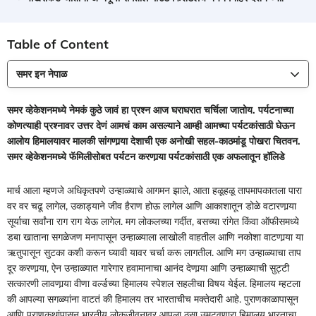
Table of Content
समर इन नेपाळ
समर व्हेकेशनमध्ये नेमकं कुठे जावं हा प्रश्‍न आज घराघरात चर्चिला जातोय. पर्यटनाच्या
कोणत्याही प्रश्‍नावर उत्तर देणं आमचं काम असल्याने आम्ही आमच्या पर्यटकांसाठी घेऊन
आलोय हिमालयावर मालकी सांगणार्‍या देशाची एक अनोखी सहल-काठमांडू पोखरा चितवन.
समर व्हेकेशनमध्ये फॅमिलीसोबत पर्यटन करणार्‍या पर्यटकांसाठी एक अफलातून हॉलिडे
मार्च आला म्हणजे अधिकृतपणे उन्हाळ्याचे आगमन झाले, आता हळूहळू तापमापकातला पारा
वर वर चढू लागेल, उकाड्याने जीव हैराण होऊ लागेल आणि आकाशातून डोळे वटारणार्‍या
सूर्याचा सर्वांना राग राग येऊ लागेल. मग लोकलच्या गर्दीत, बसच्या रांगेत किंवा ऑफीसमध्ये
डबा खाताना सगळेजण मनापासून उन्हाळ्याला लाखोली वाहतील आणि नकोशा वाटणार्‍या या
ऋतुपासून सुटका कशी करून घ्यावी यावर चर्चा करू लागतील. आणि मग उन्हाळ्याचा ताप
दूर करणार्‍या, ऐन उन्हाळ्यात गारेगार हवामानाचा आनंद देणार्‍या आणि उन्हाळ्याची सुट्टी
सत्कारणी लावणार्‍या वीणा वर्ल्डच्या हिमालय स्पेशल सहलीचा विषय येईल. हिमालय म्हटला
की आपल्या सगळ्यांना वाटतं की हिमालय तर भारताचीच मक्तेदारी आहे. पुराणकाळापासून
आणि पुराणकथांपासून भारतीय लोकजीवनावर आपला ठसा उमटवणारा हिमालय भारताचा