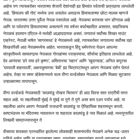
आहेच पण त्याचबरोबर भारताच्या शेजारी देशांनाही ह्या हिमवंत पर्वताची छत्रछाया लाभलेली
आहे. ‘हिमालय की गोद’ मध्येच उभा असलेल अवाढव्य हिमाचलाच्या छोटा मालक म्हणजे
नेपाळ. भारताच्या उत्तर पूर्वेला नेपाळ पसरलेला आहे. नेपाळचा बराचसा भाग डोंगराळ आहे
आणि या पर्वतरांगा हिमालयाच्या असल्याने त्या वर्षभर बर्फाच्छादित असतात, साहजिकच
नेपाळचं हवामान एप्रिल-मे मध्येही आल्हाददायक असतं. जगातलं सर्वोच्च शिखर माउंट
एव्हरेस्ट, नेपाळी भाषेत ‘सागरमाथा’ हे नेपाळमध्ये आहे, त्याचबरोबर जगातल्या सर्वोच्च दहा
शिखरांपैकी आठ नेपाळमध्येच आहेत. भारताकडून हिंदू धर्मपरंपरा घेऊन आपल्या
संस्कृतीमध्ये सामावणार्‍या नेपाळला गोरखांच्या पराक्रमाचा, शौर्याचा इतिहास लाभलेला आहे.
देव आनंदचा ‘हरे रामा हरे कृष्णा’, अमिताभचा ‘महान’ आणि ‘खुदागवाह’, अनिल कपूरचा
‘घरवाली बाहरवाली’, अक्षयकुमारचा ‘बेबी’ ह्या चित्रपटांमधून आपण नेपाळचं दर्शन घेतलं
आहेच. तेव्हा या समर व्हेकेशनमध्ये चला वीणा वर्ल्डसोबत नेपाळला आणि मिळवा सुटकारा
उन्हाळ्याच्या तापापासून.
वीणा वर्ल्डकडे नेपाळसाठी ‘काठमांडू पोखरा चितवन’ ही आठ दिवस सात रात्रींची मस्त
सहल आहे. या सहलीसाठी मुंबई ते मुंबई वा पुणे ते पुणे असा बाय एअर पर्याय आहे. या
सहलीचा आरंभ आपण नेपाळची राजधानी काठमांडू या ऐतिहासिक शहरामधून करतो.
काष्टमंडपम या मंदिराच्या नावावरून या शहराला काठमांडू हे नाव मिळालं आहे. मध्ययुगातील
लिच्छवी साम्राज्यापासून ते
वीसाव्या शतकात प्रस्थापित झालेल्या लोकशाही शासनापर्यंत नेपाळने अनेक चढ-उतार
पाहिले आहेत आणि या प्रवासाच्या खुणा, वास्तूंच्या, स्मारकांच्या रुपाने आपल्याला इथे