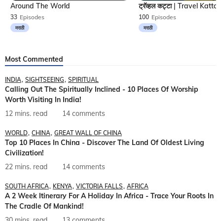
Around The World
33
Episodes
100
Episodes
मराठी
मराठी
Most Commented
INDIA
SIGHTSEEING
SPIRITUAL
Calling Out The Spiritually Inclined - 10 Places Of Worship
Worth Visiting In India!
12 mins. read
14 comments
WORLD
CHINA
GREAT WALL OF CHINA
Top 10 Places In China - Discover The Land Of Oldest Living
Civilization!
22 mins. read
14 comments
SOUTH AFRICA
KENYA
VICTORIA FALLS
AFRICA
A 2 Week Itinerary For A Holiday In Africa - Trace Your Roots In
The Cradle Of Mankind!
30 mins. read
13 comments