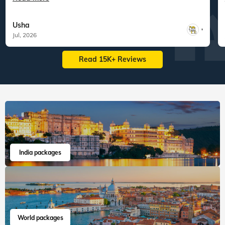
Usha
,
Jul, 2026
Read 15K+ Reviews
India packages
World packages