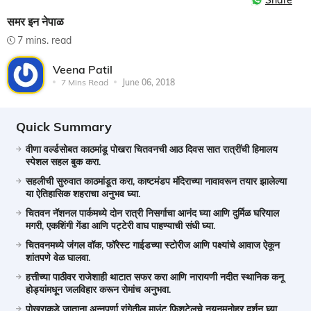
Share
समर इन नेपाळ
7 mins. read
Veena Patil
7 Mins Read
June 06, 2018
Quick Summary
वीणा वर्ल्डसोबत काठमांडू पोखरा चितवनची आठ दिवस सात रात्रींची हिमालय
स्पेशल सहल बुक करा.
सहलीची सुरुवात काठमांडूत करा, काष्टमंडप मंदिराच्या नावावरून तयार झालेल्या
या ऐतिहासिक शहराचा अनुभव घ्या.
चितवन नॅशनल पार्कमध्ये दोन रात्री निसर्गाचा आनंद घ्या आणि दुर्मिळ घरियाल
मगरी, एकशिंगी गेंडा आणि पट्टेरी वाघ पाहण्याची संधी घ्या.
चितवनमध्ये जंगल वॉक, फॉरेस्ट गाईडच्या स्टोरीज आणि पक्ष्यांचे आवाज ऐकून
शांतपणे वेळ घालवा.
हत्तीच्या पाठीवर राजेशाही थाटात सफर करा आणि नारायणी नदीत स्थानिक कनू
होड्यांमधून जलविहार करून रोमांच अनुभवा.
पोखराकडे जाताना अन्नपूर्णा रांगेतील माउंट फिशटेलचे नयनमनोहर दर्शन घ्या.