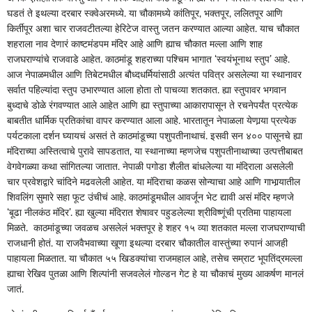
घडतं ते इथल्या दरबार स्क्वेअरमध्ये. या चौकामध्ये कांतिपूर, भक्तपूर, ललितपूर आणि
किर्तीपूर अशा चार राजवटीतल्या हेरिटेज वास्तु जतन करण्यात आल्या आहेत. याच चौकात
शहराला नाव देणारं काष्टमंडपम मंदिर आहे आणि ह्याच चौकात मल्ला आणि शाह
राजघराण्यांचे राजवाडे आहेत. काठमांडू शहराच्या पश्‍चिम भागात ‘स्वयंभूनाथ स्तुप’ आहे.
आज नेपाळमधील आणि तिबेटमधील बौध्दधर्मियांसाठी अत्यंत पवित्र असलेल्या या स्थानावर
सर्वात पहिल्यांदा स्तुप उभारण्यात आला होता तो पाचव्या शतकात. ह्या स्तुपावर भगवान
बुध्दाचे डोळे रंगवण्यात आले आहेत आणि ह्या स्तुपाच्या आकारापासून ते रचनेपर्यंत प्रत्येक
बाबतीत धार्मिक प्रतिकांचा वापर करण्यात आला आहे. भारतातून नेपाळला येणार्‍या प्रत्येक
पर्यटकाला दर्शन घ्यायचं असतं ते काठमांडूच्या पशुपतीनाथाचं. इसवी सन ४०० पासूनचे ह्या
मंदिराच्या अस्तित्वाचे पुरावे सापडतात, या स्थानाच्या म्हणजेच पशुपतीनाथाच्या उत्पत्तीबाबत
वेगवेगळ्या कथा सांगितल्या जातात. नेपाळी पगोडा शैलीत बांधलेल्या या मंदिराला असलेली
चार प्रवेशद्वारे चांदिने मढवलेली आहेत. या मंदिराचा कळस सोन्याचा आहे आणि गाभार्‍यातील
शिवलिंग सुमारे सहा फूट उंचीचं आहे. काठमांडूमधील आवर्जून भेट द्यावी असं मंदिर म्हणजे
‘बूढा नीलकंठ मंदिर’. ह्या खुल्या मंदिरात शेषावर पहुडलेल्या श्रीविष्णूंची प्रतिमा पाहायला
मिळते. काठमांडूच्या जवळच असलेलं भक्तपूर हे शहर १५ व्या शतकात मल्ला राजघराण्याची
राजधानी होतं. या राजवैभवाच्या खूणा इथल्या दरबार चौकातील वास्तुंच्या रुपानं आजही
पाहायला मिळतात. या चौकात ५५ खिडक्यांचा राजमहाल आहे, तसेच सम्राट भूपतिंद्रमल्ला
ह्याचा रेखिव पुतळा आणि शिल्पांनी सजवलेलं गोल्डन गेट हे या चौकाचं मुख्य आकर्षण मानलं
जातं.