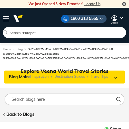
We Just Opened 3 New Branches!
Locate Us
1800 313 5555
Login
Home
Blog
%25e0%25a4%25b8%25e0%25a4%25ae%25e0%25a4%25b0
%25e0%25a4%2587%25e0%25a4%25a8
%25e0%25a4%25a8%25e0%25a5%2587%25e0%25a4%25aa%25e0%25a4%25be%25e0%2
Explore Veena World Travel Stories
Blog Main
Travel Inspiration
Destination Guides
Travel Tips
Back to Blogs