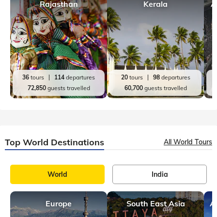
Rajasthan
Kerala
A
36
tours
114
departures
20
tours
98
departures
72,850
guests travelled
60,700
guests travelled
Top World Destinations
All World Tours
World
India
Europe
South East Asia
A