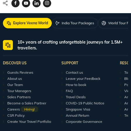
Explore Veena World
India Tour Packages
World Tour P
10+ years of crafting unforgettable journeys for 1.5M+
travellers.
DISCOVER US
SUPPORT
RESO
Guests Reviews
Contact us
Tour
About us
Leave your Feedback
Blo
Our Team
How to book
Pod
Tour Managers
FAQ
Vid
Sales Partners
Travel Deals
Arti
Become a Sales Partner
COVID-19 Public Notice
Arti
Careers
Hiring!
Singapore Visa
Arti
CSR Policy
Annual Return
Tra
Create Your Travel Portfolio
Corporate Governance