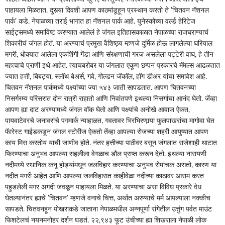
पाहायला मिळतात. दुसर्‍या दिवशी आपण काठमांडूहून प्रस्थान करतो ते ‘चितवन नॅशनल
पार्क’ कडे. नेपाळच्या तराई भागात हा नॅशनल पार्क आहे. युनेस्कोच्या वर्ल्ड हेरिटेज
साईट्समध्ये समाविष्ट करण्यात आलेलं हे जंगल इतिहासकाळात नेपाळच्या राजघराण्याचं
शिकारीचं जंगल होतं. या अरण्याचं प्रमुख वैशिष्ठ्य म्हणजे दुर्मिळ होऊ लागलेल्या घरियाल
मगरी, धोक्यात आलेला एकशिंगी गेंडा आणि संरक्षणाची गरज असलेला पट्टेरी वाघ, हे तीन
महत्वाचे प्राणी इथे आहेत. त्याचबरोबर या जंगलात एकूण छप्पन प्रकारचे मॅमल्स आढळतात
ज्यात हत्ती, बिबट्या, स्लॉथ बेअर्स, गवे, गोल्डन जॅकॉल, हॉग डीअर यांचा समावेश आहे.
चितवन नॅशनल पार्कमध्ये पक्ष्यांच्या ज्या ५४३ जाती सापडतात. आपण चितवनच्या
निसर्गरम्य परिसरात दोन रात्री राहातो आणि निवांतपणे इथल्या निसर्गाचा आनंद घेतो. जेंव्हा
आपण ह्या दाट अरण्यामध्ये जंगल वॉक घेतो आणि पक्ष्यांचे अनोखे आवाज ऐकत,
पायवाटेवरचे जनावरांचे पगमार्क न्याहाळत, गवतावर भिरभिरणार्‍या फुलपाखरांचा मागोवा घेत
फॅारेस्ट गाईडकडून जंगल स्टोरीज ऐकतो तेंव्हा आपल्या रोजच्या शहरी आयुष्यात आपण
काय मिस करतोय याची जाणीव होते. नंतर हत्तीच्या पाठीवर बसून जंगलात राजेशाही थाटात
फिरण्याचा अनुभव आपल्या सहलीला वेगळाच डौल प्राप्त करून देतो. इथल्या नारायणी
नदीमध्ये स्थानिक कनू होड्यांमधून जलविहार करण्याचा अनुभव रोमांचक असतो, कारण या
नदीत मगरी आहेत आणि आपल्या जलविहारात काहीवेळा नदीच्या काठावर आराम करत
पहुडलेली मगर अगदी जवळून पाहायला मिळते. या अरण्याचा असा विविध प्रकारे वेध
घेतल्यानंतर ह्याचे ‘चितवन’ म्हणजे वनाचे चित्त, अर्थात अरण्याचे मर्म आपल्याला नक्कीच
सापडते. चितवनहून पोखराकडे जाताना नेपाळमधील अन्नपूर्णा रांगेतील उत्तुंग पर्वत माउंट
फिशटेलचं नयनमनोहर दर्शन घडतं. २२,९४३ फूट उंचीच्या ह्या शिखराला नेपाळी लोक