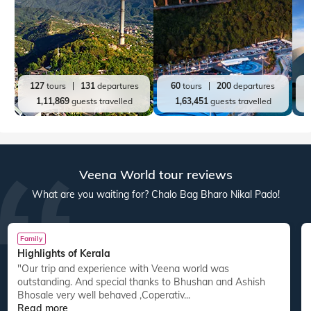
127
tours
131
departures
60
tours
200
departures
1,11,869
guests travelled
1,63,451
guests travelled
Veena World tour reviews
What are you waiting for? Chalo Bag Bharo Nikal Pado!
Family
Highlights of Kerala
"Our trip and experience with Veena world was
"
outstanding. And special thanks to Bhushan and Ashish
Bhosale very well behaved ,Coperativ...
Read more