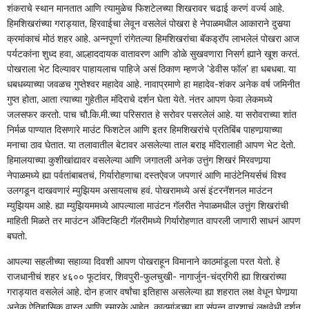
शंकराचे स्थान मानतात आणि त्यामुळेच फिशटेलच्या शिखरावर चढाई करणं वर्ज्य आहे.
हिमशिखरांच्या गराड्यात, हिरवाईचा लेवून वसलेलं पोखरा हे नेपाळमधील आकाराने दुसर्‍या
क्रमांकाचं मोठं शहर आहे. अन्नपूर्णा रांगेतल्या हिमशिखरांचा बॅकड्रॉप लाभलेलं पोखरा आज
पर्यटकांना शुध्द हवा, आल्हाददायक वातावरण आणि डोळे सुखवणारा निसर्ग ह्याने खूश करतं.
पोखराला भेट दिल्यावर पाहायलाच पाहिजे असं ठिकाण म्हणजे ‘डेवीस फॉल’ हा धबधबा. या
धबधब्याच्या जवळच गुप्तेश्‍वर महादेव आहे. नावाप्रमाणे हा महादेव-शंकर अनेक वर्ष जमिनीत
गुप्त होता, आता त्याच्या गुहेतील मंदिराचे दर्शन घेता येते. नंतर आपण फेवा लेकमध्ये
जलसफर करतो. पाच चौ.कि.मी.च्या परिसरात हे सरोवर पसरलेलं आहे. या सरोवराच्या शांत
निर्मळ पाण्यात दिसणारे माउंट फिशटेल आणि इतर हिमशिखरांचे प्रतिबिंब पाहणार्‍याच्या
मनाचा ठाव घेतात. या तलावातील बेटावर असलेल्या ताल बराइ मंदिरालाही आपण भेट देतो.
हिमालयाच्या कुशीखांद्यावर वसलेल्या आणि जगातली अनेक उत्तुंग शिखरं मिरवणार्‍या
नेपाळमध्ये ह्या पर्वतांबाबतचं, गिर्यारोहणाचा दस्तऐवज जपणारं आणि माउंटेनियर्सचं विश्‍व
उलगडून दाखवणारं म्युझियम असायलाच हवं. पोखरामध्ये असं इंटरनॅशनल माउंटन
म्युझियम आहे. ह्या म्युझियममध्ये आपल्याला माउंटन गॅलरीत नेपाळमधील उत्तुंग शिखरांची
माहिती मिळते तर माउंटन अ‍ॅक्टिव्हिटी गॅलरीमध्ये गिर्यारोहणात वापरली जाणारी साधनं आपण
बघतो.
आपल्या सहलीच्या सहाव्या दिवशी आपण पोखराहून विमानाने काठमांडूला परत येतो. हे
राजधानीचं शहर ४६०० फूटांवर, शिवपुरी-फुलचुखी- नागार्जुन-चंद्रगिरी ह्या शिखरांच्या
गराड्यात वसलेलं आहे. दोन हजार वर्षांचा इतिहास असलेल्या ह्या शहरात लक्ष वेधून घेणार्‍या
अनेक ऐतिहासिक वास्तु आणि स्मारके आहेत. काठमांडूच्या ह्या संपन्न वारशाचं लक्षवेधी दर्शन