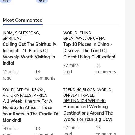
मराठी
मराठी
Most Commented
INDIA
SIGHTSEEING
WORLD
CHINA
SPIRITUAL
GREAT WALL OF CHINA
Calling Out The Spiritually
Top 10 Places In China -
Inclined - 10 Places Of
Discover The Land Of
Worship Worth Visiting In
Oldest Living Civilization!
India!
22 mins.
14
12 mins.
14
read
comments
read
comments
SOUTH AFRICA
KENYA
TRENDING BLOGS
WORLD
VICTORIA FALLS
AFRICA
OFFBEAT TRAVEL
A 2 Week Itinerary For A
DESTINATION WEDDING
Handpicked Wedding
Holiday In Africa - Trace
Destinations Around The
Your Roots In The Cradle Of
World For Your Big Day!
Mankind!
27 mins.
13
30 mins.
13
read
comments
read
comments