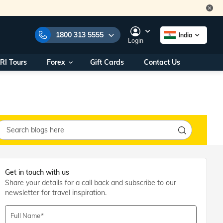
1800 313 5555
India
Login
RI Tours
Forex
Gift Cards
Contact Us
e Numbers:
1800 313 5555
call us on:
+91 22 2101 7979
+91 22 2101 6969
onals/
Within India
ng
+91 915 200 4511
Outside India
+91 887 997 2221
aworld.com
Get in touch with us
Share your details for a call back and subscribe to our
na World Office
newsletter for travel inspiration.
urs
10AM - 7PM
Full Name