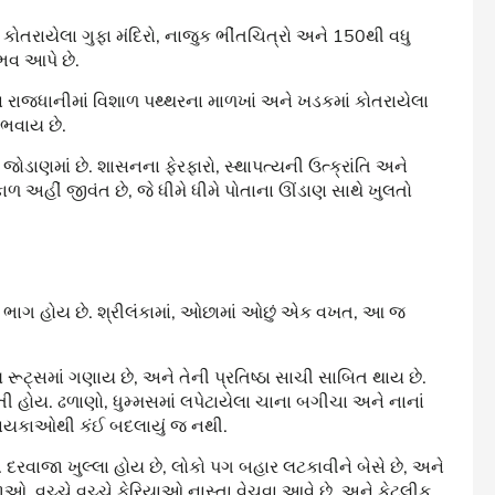
ં કોતરાયેલા ગુફા મંદિરો, નાજુક ભીંતચિત્રો અને 150થી વધુ
ુભવ આપે છે.
ન રાજધાનીમાં વિશાળ પથ્થરના માળખાં અને ખડકમાં કોતરાયેલા
નુભવાય છે.
ડાણમાં છે. શાસનના ફેરફારો, સ્થાપત્યની ઉત્ક્રાંતિ અને
કાળ અહીં જીવંત છે, જે ધીમે ધીમે પોતાના ઊંડાણ સાથે ખુલતો
રી ભાગ હોય છે. શ્રીલંકામાં, ઓછામાં ઓછું એક વખત, આ જ
 રૂટ્સમાં ગણાય છે, અને તેની પ્રતિષ્ઠા સાચી સાબિત થાય છે.
ેતી હોય. ઢળાણો, ધુમ્મસમાં લપેટાયેલા ચાના બગીચા અને નાનાં
 દાયકાઓથી કંઈ બદલાયું જ નથી.
ે. દરવાજા ખુલ્લા હોય છે, લોકો પગ બહાર લટકાવીને બેસે છે, અને
ાઓ. વચ્ચે વચ્ચે ફેરિયાઓ નાસ્તા વેચવા આવે છે, અને કેટલીક