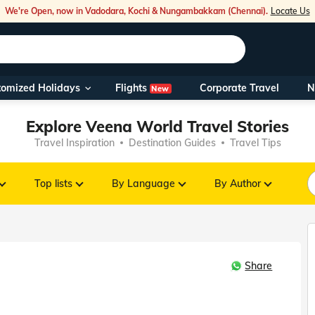
We're Open, now in Vadodara, Kochi & Nungambakkam (Chennai).
Locate Us
Flights
tomized Holidays
Corporate Travel
N
New
Our Toll Fre
Explore Veena World Travel Stories
You can also 
Travel Inspiration
Destination Guides
Travel Tips
Foreign Nati
NRIs travelli
Top lists
By Language
By Author
travel@veen
Share
Nearest Vee
Business ho