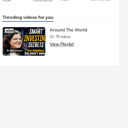
Trending videos for you
Around The World
79 videos
View Playlist
8.5M views
1.5M vie