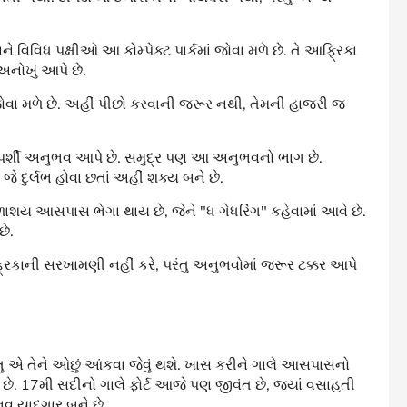
િવિધ પક્ષીઓ આ કોમ્પેક્ટ પાર્કમાં જોવા મળે છે. તે આફ્રિકા
નોખું આપે છે.
જોવા મળે છે. અહીં પીછો કરવાની જરૂર નથી, તેમની હાજરી જ
્પર્શી અનુભવ આપે છે. સમુદ્ર પણ આ અનુભવનો ભાગ છે.
 જે દુર્લભ હોવા છતાં અહીં શક્ય બને છે.
ાશય આસપાસ ભેગા થાય છે, જેને "ધ ગેધરિંગ" કહેવામાં આવે છે.
છે.
્રિકાની સરખામણી નહીં કરે, પરંતુ અનુભવોમાં જરૂર ટક્કર આપે
પરંતુ એ તેને ઓછું આંકવા જેવું થશે. ખાસ કરીને ગાલે આસપાસનો
છે. 17મી સદીનો ગાલે ફોર્ટ આજે પણ જીવંત છે, જ્યાં વસાહતી
ુભવ યાદગાર બને છે.