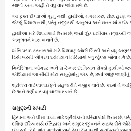
સ્થળો કરતાં અહીં તે વધુ વાર જોવા મળે છે.
આ ફક્ત દીપડાઓ પૂરતું નથી. હાથીઓ, મગરમચ્છ, રીંછ, હરણ અને વ
જેટલું વિશાળ નથી, પરંતુ નજીકથી અનુભવ અને ઘનતામાં કંઈક અ
હાથીઓ માટે ઉદાવાલાવે ઉત્તમ છે, જ્યાં ઝુંડ ઘણીવાર નજીકથી 
અનુભવને ખાસ બનાવે છે.
શાંતિ પસંદ કરનારાઓ માટે વિલપાટુ ઓછી ગિરદી અને વધુ અણસ
ડિસેમ્બરથી એપ્રિલ દરમિયાન મિરિસામાં બ્લુ વ્હેલ્સ જોવા મળે છે,
મિનેરિયામાં ઓગસ્ટ અને સપ્ટેમ્બર દરમિયાન સેંકડો હાથીઓ જળ
એશિયામાં આ સૌથી મોટા સમૂહોમાંનું એક છે, છતાં ઓછું જાણીતું 
શ્રીલંકા વાઈલ્ડલાઈફને સહજ રીતે નજીક લાવે છે. કદમાં તે આફ
છે અને ઘણીવાર વધુ યાદગાર બને છે.
સમુદ્રની
સપાટી
ટ્રિપના અંતે ધીમા પડવા માટે શ્રીલંકાનો દરિયાકાંઠો ઉત્તમ છે, 
દક્ષિણ દરિયાકાંઠો ઈતિહાસ અને સમુદ્ર જીવનને સહજ રીતે જોડે 
ઈમારતો, કેફે, શાંત ગલીઓ અને રેમ્પાર્ટ્સ પરથી સૂર્યાસ્તનો અન