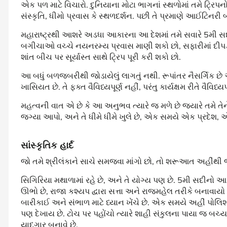
એક પળ માટે વિચારો. દુનિયાના મોટા ભાગનાં સ્થળોમાં તમે ટ્રિપ
સંસ્કૃતિ, ધીમો પ્રવાસ કે સ્થળદર્શન. પછી તે પ્રમાણે આઈટિનરી 
મહારાષ્ટ્રથી આશરે અડધા આકારના આ દેશમાં તમે સવારે 5મી સ
બગીચાઓ વચ્ચે નયનરમ્ય પ્રવાસ માણી શકો છો, સફારીમાં દીપ
શાંત બીચ પર સૂર્યાસ્ત સાથે ટ્રિપ પૂરી કરી શકો છો.
આ બધું બળજબરીથી જોડાયેલું લાગતું નથી. રૂપાંતર નૈસર્ગિક છે
ખાસિયત છે. તે ફક્ત વૈવિધ્યપૂર્ણ નહીં, પરંતુ કાર્યક્ષમ રીતે વૈવિધ્યપૂ
મહત્વની વાત એ છે કે આ અનુભવ ત્યારે જ મળે છે જ્યારે તમે 
જગ્યા આપો, અને તે ધીમે ધીમે ખુલે છે, એક સમયે એક પ્રદેશ,
સાંસ્કૃતિક
હાર્દ
જો તમે શ્રીલંકાને સાચે સમજવા માંગો છો, તો શરૂઆત અહીંથી 
સિગિરિયા મથાળામાં રહે છે, અને તે યોગ્ય પણ છે. 5મી સદીન
ઊભો છે, રાજા કશ્યપ દ્વારા સત્તા અને રાજમહેલ તરીકે બનાવાય
બારીકાઈ અને સંભાળ માટે ધ્યાન ખેંચે છે. એક સમયે અહીં પોલ
પણ દેખાય છે. ટોચ પર પહોંચો ત્યારે શાહી સંકુલના પાયા જ બ
યાદગાર બનાવે છે.