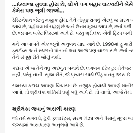
...
દરવાજા
ખુલ્લા
હોય
છે
,
લોકો
પગ
બહાર
લટકાવીને
બેસે
કેમેરા
પણ
ભૂલી
જાઓ
...
ડેસ્ટિનેશન જેટલું નજીક હોય, તેને મોકૂફ રાખવું એટલું જ સરળ બની
આવે છે, પહોંચવામાં સહેલું છે અને ઉત્તમ મૂલ્ય આપે છે, છતાં 
છે, જાપાન બકેટ લિસ્ટમાં આવે છે, પરંતુ શ્રીલંકા એવી ટ્રિપ 
મને આ બાબતે એક જૂનો અનુભવ યાદ આવે છે. 1998માં હું મારી માત
ડ્રાઈવ્સ અને સ્થળનો પોતાનો લય આજે પણ યાદગાર છે. છતાં ત્યા
તેને સંપૂર્ણ રીતે જોયું નથી.
કદાચ એ જ તેને વધુ અદભુત બનાવે છે. લગભગ દરેક ટુર મેનેજર એક 
નહીં, પરંતુ નાની, સૂક્ષ્મ રીતે, જે પ્રવાસ સાથે ઊંડું બનતું જાય છે.
સમસ્યા કદાચ આપણા વિચારમાં છે. નજીક હોવાથી આપણે માનીએ
આપો, તો શ્રીલંકા શાંતિથી ઘણું બધું આપે છે. તો ચાલો, આજે તેમાં 
શ્રીલંકા
જવાનું
અસલી
કારણ
જો તમે સગવડો, ટૂંકી ફ્લાઈટ્સ, સરળ વિઝા અને પૈસાનું મૂલ્ય બ
જગ્યામાં અસાધારણ અનુભવો આપે છે.