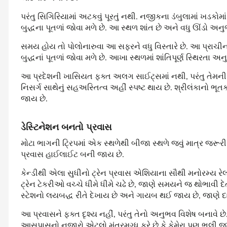
પરંતુ સિગિરિયામાં અટકવું પૂરતું નથી. નજીકના ડંબુલામાં ખડકોમા
બુદ્ધના પૂતળાં જોવા મળે છે. આ સ્થળ શાંત છે અને વધુ ઊંડો અન
સમય હોય તો પોલોનારુવા આ સફરને વધુ વિસ્તારે છે. આ પ્રાચી
બુદ્ધનાં પૂતળાં જોવા મળે છે. આખા સ્થળમાં શાંતિપૂર્ણ સ્થિરતા અ
આ પ્રદેશની ખાસિયત ફક્ત અલગ સાઈટ્સમાં નથી, પરંતુ તેમની જો
નિસર્ગ સાથેનું સહઅસ્તિત્વ અહીં સ્પષ્ટ થાય છે. શ્રીલંકાનો ભૂત
જાય છે.
ડેસ્ટિનેશન
બનતો
પ્રવાસ
મોટા ભાગની ટ્રિપમાં એક સ્થળેથી બીજા સ્થળે જવું માત્ર જરૂ
પ્રવાસ હાઈલાઈટ બની જાય છે.
કેન્ડીથી એલા સુધીનો ટ્રેન પ્રવાસ એશિયાના સૌથી મનોરમ્ય રેલ
ટ્રેન ટેકરીઓ વચ્ચે ધીમે ધીમે ચઢે છે, જાણે સમયને જ થોભાવી દ
સ્ટેશનો લયબદ્ધ રીતે દેખાય છે અને ગાયબ થઈ જાય છે, જાણે
આ પ્રવાસને ફક્ત દૃશ્ય નહીં, પરંતુ તેનો અનુભવ વિશેષ બનાવે છ
આસપાસનો નજારો એટલો મંત્રમુગ્ધ કરે છે કે કેમેરા પણ ભૂલી જ