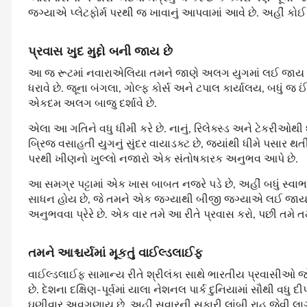
જગ્યાએ પ્લેટફોર્મ પરથી જ ખાવાનું આપવામાં આવે છે. અહીં ક
પ્રવાસ
ખુદ
મુદ્દો
બની
જાય
છે
આ જ રૂટમાં નવારાએલિયા તમને જાણે અલગ યુગમાં લઈ જાય છે
ધરાવે છે. જૂના બંગલા, ગોલ્ફ કોર્સ અને ટપાલ કાર્યાલય, બધું જ ઈં
એકદમ અલગ બાજુ દર્શાવે છે.
એલા આ ગતિને વધુ ધીમી કરે છે. નાનું, રિલેક્સ્ડ અને ટેકરીઓથી 
બ્રિજ વસાહતી યુગનું સુંદર વાયાડક્ટ છે, જ્યાંથી ધીમે પસાર થત
પરથી ખીણનો ખુલ્લો નજારો એક સંતોષકારક અનુભવ આપે છે.
આ સમગ્ર પટ્ટામાં એક ખાસ બાબત નજરે પડે છે, અહીં બધું સ્વા
સાધન હોય છે, જે તમને એક જગ્યાથી બીજી જગ્યાએ લઈ જાય 
અનુભવવા પ્રેરે છે. એક વાર તમે આ રીતે પ્રવાસ કરો, પછી ત
તમને
આશ્ચર્યમાં
મૂકતું
વાઈલ્ડલાઈફ
વાઈલ્ડલાઈફ સામાન્ય રીતે શ્રીલંકા સાથે ભારતીય પ્રવાસીઓ 
છે. દેશના દક્ષિણ-પૂર્વમાં યાલા નેશનલ પાર્ક દુનિયામાં સૌથી વધુ દી
ઘણીવાર અવગણાય છે. અહીં સવારની સફારી લાંબી રાહ જેવી લાગ