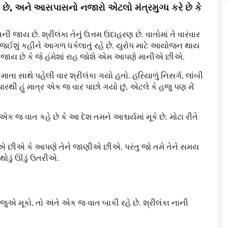
છે
,
અને
આસપાસનો
નજારો
એટલો
મંત્રમુગ્ધ
કરે
છે
કે
 જાય છે. શ્રીલંકા તેનું ઉત્તમ ઉદાહરણ છે. વાતોમાં તે વારંવાર
પછી જઈશું કહીને આગળ ધકેલાતું રહે છે. યુરોપ માટે આયોજન થાય
બની જાય છે કે જે હંમેશાં રાહ જોશે એમ આપણે માનીએ છીએ.
ા સાથે પહેલી વાર શ્રીલંકા ગયો હતો. હરિયાળું નિસર્ગ, લાંબી
રથી હું માત્ર એક જ વાર પાછો ગયો છું, એટલે કે હજુ પણ મેં
જ વાત કહે છે કે આ દેશ તમને આશ્ચર્યમાં મૂકે છે. મોટા રીતે
 છીએ કે આપણે તેને જાણીએ છીએ. પરંતુ જો તમે તેને સમય
થોડું ઊંડું ઉતરીએ.
ાજુએ મૂકો, તો અંતે એક જ વાત બાકી રહે છે. શ્રીલંકા નાની