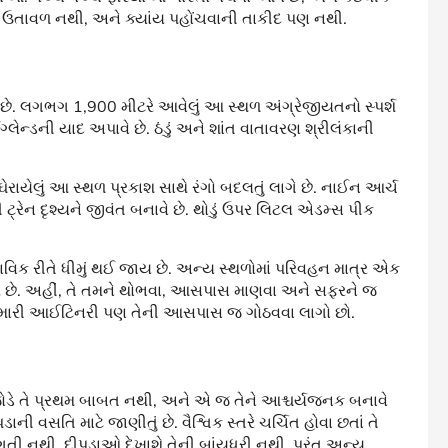
ોઈ ઉતાવળ નથી, અને ક્યાંય પહોંચવાની તાકીદ પણ નથી.
. લગભગ 1,900 મીટરે આવેલું આ સ્થળ અંગ્રેજીયતનો સ્પર્શ
ગ્લેન્ડની યાદ અપાવે છે. ઠંડું અને શાંત વાતાવરણ શ્રીલંકાની
ઘેરાયેલું આ સ્થળ પ્રકાશ સાથે રંગો બદલતું લાગે છે. નાઈન આર્ચ
ી ટ્રેન દૃશ્યને જીવંત બનાવે છે. થોડું ઉપર લિટલ એડમ્સ પીક
ભાવિક રીતે ધીમું થઈ જાય છે. અન્ય સ્થળોમાં પરિવહન માત્ર એક
છે. અહીં, તે તમને થોભવા, આસપાસ માણવા અને સફરને જ
મે તમારી આઈટિનરી પણ તેની આસપાસ જ ગોઠવવા લાગો છો.
જોડે તે પ્રથમ બાબત નથી, અને એ જ તેને આશ્ચર્યજનક બનાવે
પડાની વસતિ માટે જાણીતું છે. વૈશ્વિક સ્તરે ચર્ચિત હોવા છતાં તે
તી નથી. દીપડાઓ દેખાશે તેની બાંયધરી નથી, પરંતુ અન્ય