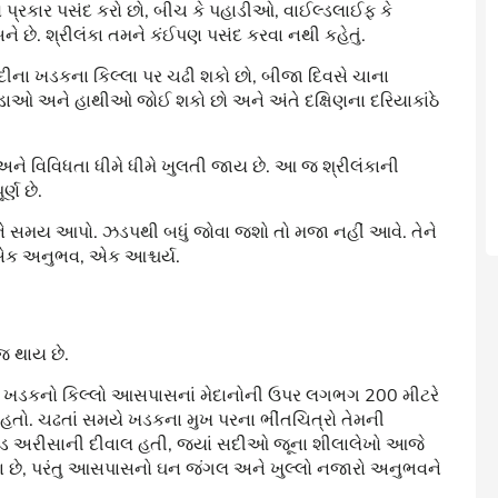
નો પ્રકાર પસંદ કરો છો, બીચ કે પહાડીઓ, વાઈલ્ડલાઈફ કે
બને છે. શ્રીલંકા તમને કંઈપણ પસંદ કરવા નથી કહેતું.
દીના ખડકના કિલ્લા પર ચઢી શકો છો, બીજા દિવસે ચાના
ડાઓ અને હાથીઓ જોઈ શકો છો અને અંતે દક્ષિણના દરિયાકાંઠે
 અને વિવિધતા ધીમે ધીમે ખુલતી જાય છે. આ જ શ્રીલંકાની
ર્ણ છે.
તેને સમય આપો. ઝડપથી બધું જોવા જશો તો મજા નહીં આવે. તેને
 એક અનુભવ, એક આશ્ચર્ય.
જ થાય છે.
ો આ ખડકનો કિલ્લો આસપાસનાં મેદાનોની ઉપર લગભગ 200 મીટરે
ો હતો. ચઢતાં સમયે ખડકના મુખ પરના ભીંતચિત્રો તેમની
િશ્ડ અરીસાની દીવાલ હતી, જ્યાં સદીઓ જૂના શીલાલેખો આજે
ચ્યા છે, પરંતુ આસપાસનો ઘન જંગલ અને ખુલ્લો નજારો અનુભવને